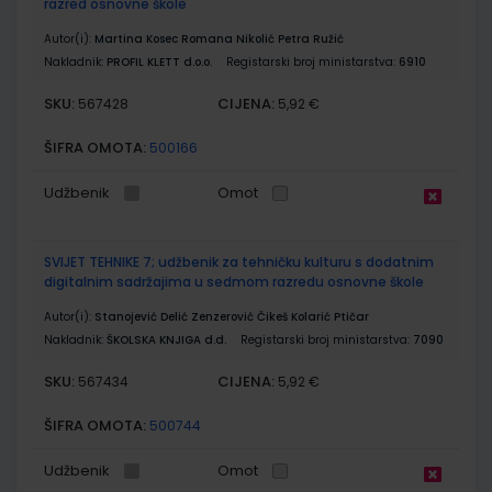
razred osnovne škole
Autor(i):
Martina Kosec Romana Nikolić Petra Ružić
Nakladnik:
PROFIL KLETT d.o.o.
Registarski broj ministarstva:
6910
SKU:
CIJENA:
567428
5,92 €
ŠIFRA OMOTA:
500166
Udžbenik
Omot
SVIJET TEHNIKE 7; udžbenik za tehničku kulturu s dodatnim
digitalnim sadržajima u sedmom razredu osnovne škole
Autor(i):
Stanojević Delić Zenzerović Čikeš Kolarić Ptičar
Nakladnik:
ŠKOLSKA KNJIGA d.d.
Registarski broj ministarstva:
7090
SKU:
CIJENA:
567434
5,92 €
ŠIFRA OMOTA:
500744
Udžbenik
Omot