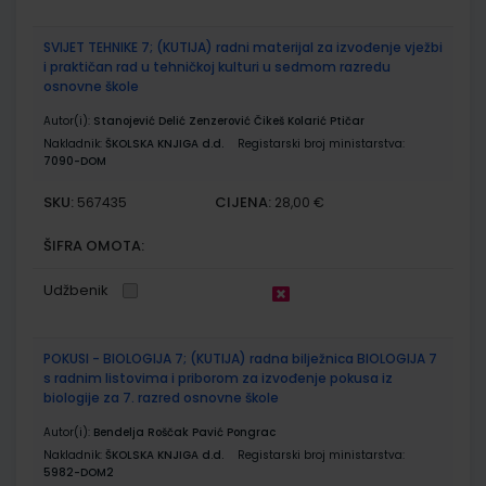
SVIJET TEHNIKE 7; (KUTIJA) radni materijal za izvođenje vježbi
i praktičan rad u tehničkoj kulturi u sedmom razredu
osnovne škole
Autor(i):
Stanojević Delić Zenzerović Čikeš Kolarić Ptičar
Nakladnik:
ŠKOLSKA KNJIGA d.d.
Registarski broj ministarstva:
7090-DOM
SKU:
CIJENA:
567435
28,00 €
ŠIFRA OMOTA:
Udžbenik
POKUSI - BIOLOGIJA 7; (KUTIJA) radna bilježnica BIOLOGIJA 7
s radnim listovima i priborom za izvođenje pokusa iz
biologije za 7. razred osnovne škole
Autor(i):
Bendelja Roščak Pavić Pongrac
Nakladnik:
ŠKOLSKA KNJIGA d.d.
Registarski broj ministarstva:
5982-DOM2