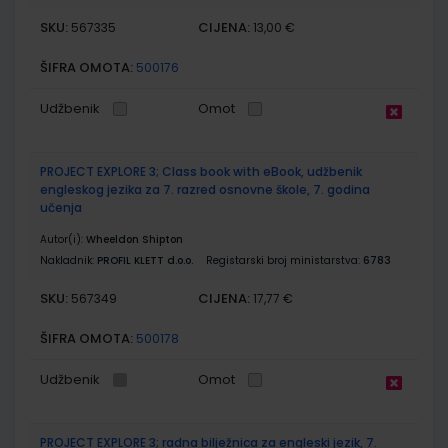
SKU:
CIJENA:
567335
13,00 €
ŠIFRA OMOTA:
500176
Udžbenik
Omot
PROJECT EXPLORE 3; Class book with eBook, udžbenik
engleskog jezika za 7. razred osnovne škole, 7. godina
učenja
Autor(i):
Wheeldon Shipton
Nakladnik:
PROFIL KLETT d.o.o.
Registarski broj ministarstva:
6783
SKU:
CIJENA:
567349
17,77 €
ŠIFRA OMOTA:
500178
Udžbenik
Omot
PROJECT EXPLORE 3; radna bilježnica za engleski jezik, 7.