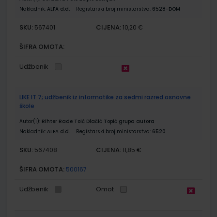
Nakladnik:
ALFA d.d.
Registarski broj ministarstva:
6528-DOM
SKU:
CIJENA:
567401
10,20 €
ŠIFRA OMOTA:
Udžbenik
LIKE IT 7; udžbenik iz informatike za sedmi razred osnovne
škole
Autor(i):
Rihter Rade Toić Dlačić Topić grupa autora
Nakladnik:
ALFA d.d.
Registarski broj ministarstva:
6520
SKU:
CIJENA:
567408
11,85 €
ŠIFRA OMOTA:
500167
Udžbenik
Omot