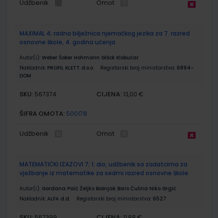
Udžbenik
Omot
MAXIMAL 4; radna bilježnica njemačkog jezika za 7. razred
osnovne škole, 4. godina učenja
Autor(i):
Weber Šober Hohmann Glšck Klobučar
Nakladnik:
PROFIL KLETT d.o.o.
Registarski broj ministarstva:
6894-
DOM
SKU:
CIJENA:
567374
13,00 €
ŠIFRA OMOTA:
500178
Udžbenik
Omot
MATEMATIČKI IZAZOVI 7; 1. dio, udžbenik sa zadatcima za
vježbanje iz matematike za sedmi razred osnovne škole
Autor(i):
Gordana Paić Željko Bošnjak Boris Čulina Niko Grgić
Nakladnik:
ALFA d.d.
Registarski broj ministarstva:
6527
SKU:
CIJENA:
567399
11,88 €