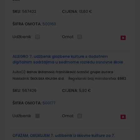
SKU:
CIJENA:
567422
13,60 €
ŠIFRA OMOTA:
500163
Udžbenik
Omot
ALLEGRO 7; udžbenik glazbene kulture s dodatnim
digitalnim sadržajima u sedmome razredu osnovne škole
Autor(i):
Banov Brđanović Frančišković Ivančić grupa autora
Nakladnik:
ŠKOLSKA KNJIGA d.d.
Registarski broj ministarstva:
6982
SKU:
CIJENA:
567426
5,92 €
ŠIFRA OMOTA:
500177
Udžbenik
Omot
OPAŽAM, OBLIKUJEM 7; udžbenik iz likovne kulture za 7.