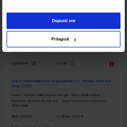
GEA 3; udžbenik geografije u sedmom razredu osnovne
škole (2021)
Dopusti sve
Autor(i):
Danijel Orešić Igor Tišma Ružica Vuk Alenka Bujan
Nakladnik:
ŠKOLSKA KNJIGA d.d.
Registarski broj ministarstva:
7624
Prilagodi
SKU:
CIJENA:
569105
12,04 €
ŠIFRA OMOTA:
500175
Udžbenik
Omot
GEA 3; radna bilježnica za geografiju u 7. razredu osnovne
škole (2021)
Autor(i):
Danijel Orešić Ružica Vuk Igor Tišma Alenka Bujan
Nakladnik:
ŠKOLSKA KNJIGA d.d.
Registarski broj ministarstva:
7624-DOM
SKU:
CIJENA:
569106
13,60 €