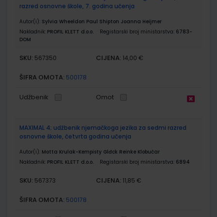
razred osnovne škole, 7. godina učenja
Autor(i):
Sylvia Wheeldon Paul Shipton Joanna Heijmer
Nakladnik:
PROFIL KLETT d.o.o.
Registarski broj ministarstva:
6783-
DOM
SKU:
CIJENA:
567350
14,00 €
ŠIFRA OMOTA:
500178
Udžbenik
Omot
MAXIMAL 4; udžbenik njemačkoga jezika za sedmi razred
osnovne škole, četvrta godina učenja
Autor(i):
Motta Krulak-Kempisty Glđck Reinke Klobučar
Nakladnik:
PROFIL KLETT d.o.o.
Registarski broj ministarstva:
6894
SKU:
CIJENA:
567373
11,85 €
ŠIFRA OMOTA:
500178