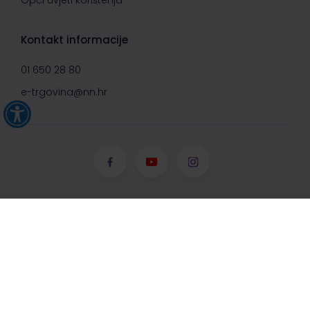
Opći uvjeti korištenja
Kontakt informacije
01 650 28 80
e-trgovina@nn.hr
© Narodne novine d.d. 2008-
2026, Sva prava pridržana