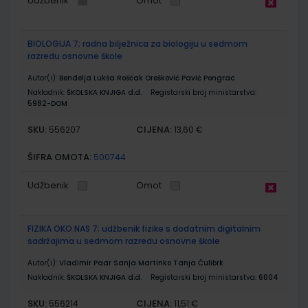
Udžbenik
Omot
BIOLOGIJA 7; radna bilježnica za biologiju u sedmom
razredu osnovne škole
Autor(i):
Bendelja Lukša Roščak Orešković Pavić Pongrac
Nakladnik:
ŠKOLSKA KNJIGA d.d.
Registarski broj ministarstva:
5982-DOM
SKU:
CIJENA:
556207
13,60 €
ŠIFRA OMOTA:
500744
Udžbenik
Omot
FIZIKA OKO NAS 7; udžbenik fizike s dodatnim digitalnim
sadržajima u sedmom razredu osnovne škole
Autor(i):
Vladimir Paar Sanja Martinko Tanja Ćulibrk
Nakladnik:
ŠKOLSKA KNJIGA d.d.
Registarski broj ministarstva:
6004
SKU:
CIJENA:
556214
11,51 €