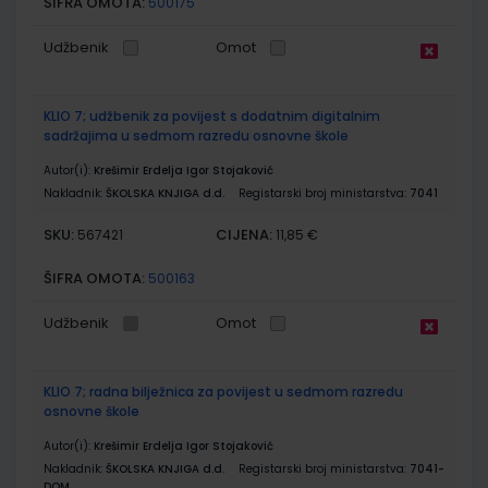
ŠIFRA OMOTA:
500175
Udžbenik
Omot
KLIO 7; udžbenik za povijest s dodatnim digitalnim
sadržajima u sedmom razredu osnovne škole
Autor(i):
Krešimir Erdelja Igor Stojaković
Nakladnik:
ŠKOLSKA KNJIGA d.d.
Registarski broj ministarstva:
7041
SKU:
CIJENA:
567421
11,85 €
ŠIFRA OMOTA:
500163
Udžbenik
Omot
KLIO 7; radna bilježnica za povijest u sedmom razredu
osnovne škole
Autor(i):
Krešimir Erdelja Igor Stojaković
Nakladnik:
ŠKOLSKA KNJIGA d.d.
Registarski broj ministarstva:
7041-
DOM