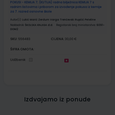
POKUSI - KEMIJA 7; (KUTIJA) radna bilježnica KEMIJA 7 s
radnim listovima i priborom za izvođenje pokusa iz kemije
za 7. razred osnovne škole
Autor(i):
Lukić Marić Zerdum Varga Trenčevski Rupčić Peteline
Nakladnik:
ŠKOLSKA KNJIGA d.d.
Registarski broj ministarstva:
6091-
DOM2
SKU:
CIJENA:
556483
30,00 €
ŠIFRA OMOTA:
Udžbenik
Izdvajamo iz ponude