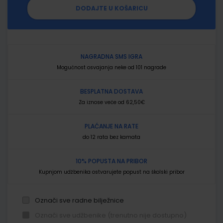
DODAJTE U KOŠARICU
NAGRADNA SMS IGRA
Mogućnost osvajanja neke od 101 nagrade
BESPLATNA DOSTAVA
Za iznose veće od 62,50€
PLAĆANJE NA RATE
do 12 rata bez kamata
10% POPUSTA NA PRIBOR
Kupnjom udžbenika ostvarujete popust na školski pribor
Označi sve radne bilježnice
Označi sve udžbenike (trenutno nije dostupno)