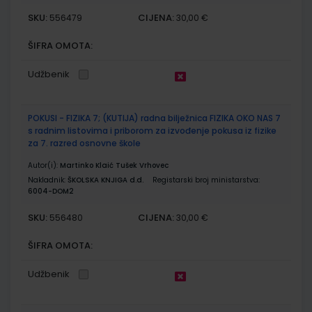
SKU:
CIJENA:
556479
30,00 €
ŠIFRA OMOTA:
Udžbenik
POKUSI - FIZIKA 7; (KUTIJA) radna bilježnica FIZIKA OKO NAS 7
s radnim listovima i priborom za izvođenje pokusa iz fizike
za 7. razred osnovne škole
Autor(i):
Martinko Klaić Tušek Vrhovec
Nakladnik:
ŠKOLSKA KNJIGA d.d.
Registarski broj ministarstva:
6004-DOM2
SKU:
CIJENA:
556480
30,00 €
ŠIFRA OMOTA:
Udžbenik