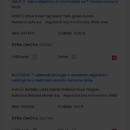
LIKE IT 7; radna bilježnica iz informatike za 7. razred osnovne
škole
Autor(i):
Rihter Rade Tojić Dlačić Topić grupa autora
Nakladnik:
ALFA d.d.
Registarski broj ministarstva:
6520-DOM
SKU:
CIJENA:
567409
12,00 €
ŠIFRA OMOTA:
500160
Udžbenik
Omot
BIOLOGIJA 7; udžbenik biologije s dodatnim digitalnim
sadržajima u sedmom razredu osnovne škole
Autor(i):
Bendelja Lukša Roščak Orešković Pavić Pongrac
Nakladnik:
ŠKOLSKA KNJIGA d.d.
Registarski broj ministarstva:
5982
SKU:
CIJENA:
556206
11,51 €
ŠIFRA OMOTA:
500744