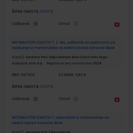
ŠIFRA OMOTA:
500179
Udžbenik
Omot
MATEMATIČKI IZAZOVI 7; 2. dio, udžbenik sa zadatcima za
vježbanje iz matematike za sedmi razred osnovne škole
Autor(i):
Gordana Paić Željko Bošnjak Boris Čulina Niko Grgić
Nakladnik:
ALFA d.d.
Registarski broj ministarstva:
6528
SKU:
CIJENA:
567400
11,82 €
ŠIFRA OMOTA:
500179
Udžbenik
Omot
MATEMATIČKI IZAZOVI 7; radni listići iz matematike za
sedmi razred osnovne škole
Autor(i):
Gordana Paić Željko Bošnjak