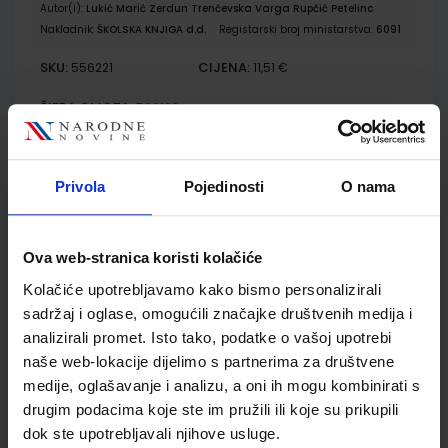
Autor(i):
Lukić Marić Zerdun Trenčevska Varga Rupčić Petelinc
Nakladnik:
ŠKOLSKA KNJIGA d.d.
Registarski broj ministarstva:
6091
SKU:
CIJENA:
556221
11,51 €
ŠIFRA OMOTA:
500163
Udžbenik
Omot
Privola
Pojedinosti
O nama
KEMIJA 7; radna bilježnica za kemiju u sedmom razredu
osnovne škole
Ova web-stranica koristi kolačiće
Autor(i):
Lukić Marić Zerdun Trenčevska Varga
Nakladnik:
ŠKOLSKA KNJIGA d.d.
Registarski broj ministarstva:
6091-
Kolačiće upotrebljavamo kako bismo personalizirali
DOM
sadržaj i oglase, omogućili značajke društvenih medija i
SKU:
CIJENA:
556222
13,60 €
analizirali promet. Isto tako, podatke o vašoj upotrebi
naše web-lokacije dijelimo s partnerima za društvene
ŠIFRA OMOTA:
500163
medije, oglašavanje i analizu, a oni ih mogu kombinirati s
drugim podacima koje ste im pružili ili koje su prikupili
Udžbenik
Omot
dok ste upotrebljavali njihove usluge.