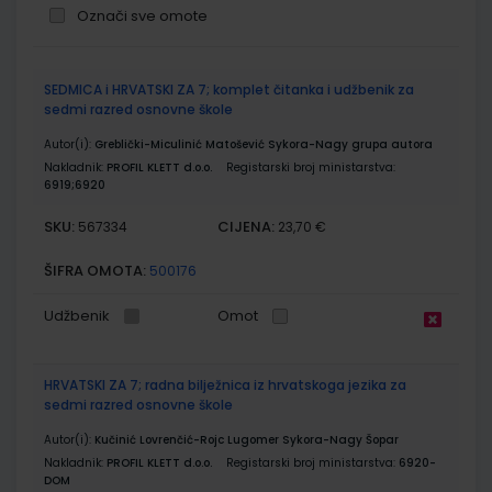
Označi sve omote
Grupirani
SEDMICA i HRVATSKI ZA 7; komplet čitanka i udžbenik za
proizvodi
sedmi razred osnovne škole
Autor(i):
Greblički-Miculinić Matošević Sykora-Nagy grupa autora
Nakladnik:
PROFIL KLETT d.o.o.
Registarski broj ministarstva:
6919;6920
SKU:
CIJENA:
567334
23,70 €
ŠIFRA OMOTA:
500176
Udžbenik
Omot
HRVATSKI ZA 7; radna bilježnica iz hrvatskoga jezika za
sedmi razred osnovne škole
Autor(i):
Kučinić Lovrenčić-Rojc Lugomer Sykora-Nagy Šopar
Nakladnik:
PROFIL KLETT d.o.o.
Registarski broj ministarstva:
6920-
DOM