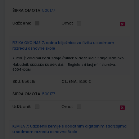
ŠIFRA OMOTA:
500177
Udžbenik
Omot
FIZIKA OKO NAS 7; radna bilježnica za fiziku u sedmom
razredu osnovne škole
Autor(i):
Vladimir Paar Tanja Ćulibrk Mladen Klaić Sanja Martinko
Nakladnik:
ŠKOLSKA KNJIGA d.d.
Registarski broj ministarstva:
6004-DOM
SKU:
CIJENA:
556215
13,60 €
ŠIFRA OMOTA:
500177
Udžbenik
Omot
KEMIJA 7; udžbenik kemije s dodatnim digitalnim sadržajima
u sedmom razredu osnovne škole