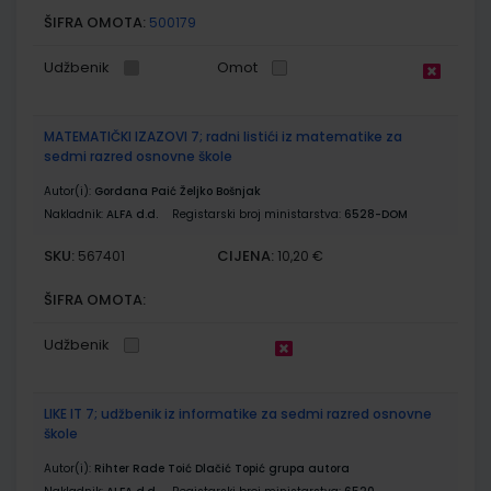
ŠIFRA OMOTA:
500179
Udžbenik
Omot
MATEMATIČKI IZAZOVI 7; radni listići iz matematike za
sedmi razred osnovne škole
Autor(i):
Gordana Paić Željko Bošnjak
Nakladnik:
ALFA d.d.
Registarski broj ministarstva:
6528-DOM
SKU:
CIJENA:
567401
10,20 €
ŠIFRA OMOTA:
Udžbenik
LIKE IT 7; udžbenik iz informatike za sedmi razred osnovne
škole
Autor(i):
Rihter Rade Toić Dlačić Topić grupa autora