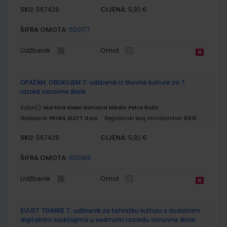
SKU:
CIJENA:
567426
5,92 €
ŠIFRA OMOTA:
500177
Udžbenik
Omot
OPAŽAM, OBLIKUJEM 7; udžbenik iz likovne kulture za 7.
razred osnovne škole
Autor(i):
Martina Kosec Romana Nikolić Petra Ružić
Nakladnik:
PROFIL KLETT d.o.o.
Registarski broj ministarstva:
6910
SKU:
CIJENA:
567428
5,92 €
ŠIFRA OMOTA:
500166
Udžbenik
Omot
SVIJET TEHNIKE 7; udžbenik za tehničku kulturu s dodatnim
digitalnim sadržajima u sedmom razredu osnovne škole