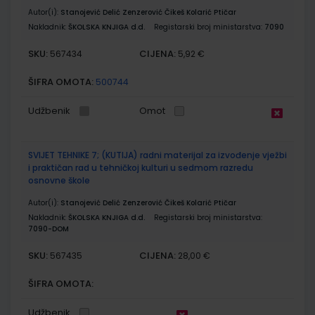
Autor(i):
Stanojević Delić Zenzerović Čikeš Kolarić Ptičar
Nakladnik:
ŠKOLSKA KNJIGA d.d.
Registarski broj ministarstva:
7090
SKU:
CIJENA:
567434
5,92 €
ŠIFRA OMOTA:
500744
Udžbenik
Omot
SVIJET TEHNIKE 7; (KUTIJA) radni materijal za izvođenje vježbi
i praktičan rad u tehničkoj kulturi u sedmom razredu
osnovne škole
Autor(i):
Stanojević Delić Zenzerović Čikeš Kolarić Ptičar
Nakladnik:
ŠKOLSKA KNJIGA d.d.
Registarski broj ministarstva:
7090-DOM
SKU:
CIJENA:
567435
28,00 €
ŠIFRA OMOTA:
Udžbenik