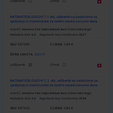
Udžbenik
Omot
MATEMATIČKI IZAZOVI 7; 1. dio, udžbenik sa zadatcima za
vježbanje iz matematike za sedmi razred osnovne škole
Autor(i):
Gordana Paić Željko Bošnjak Boris Čulina Niko Grgić
Nakladnik:
ALFA d.d.
Registarski broj ministarstva:
6527
SKU:
CIJENA:
567399
11,88 €
ŠIFRA OMOTA:
500179
Udžbenik
Omot
MATEMATIČKI IZAZOVI 7; 2. dio, udžbenik sa zadatcima za
vježbanje iz matematike za sedmi razred osnovne škole
Autor(i):
Gordana Paić Željko Bošnjak Boris Čulina Niko Grgić
Nakladnik:
ALFA d.d.
Registarski broj ministarstva:
6528
SKU:
CIJENA:
567400
11,82 €