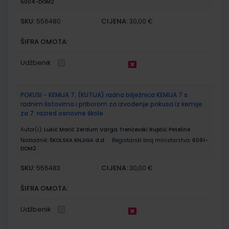
6004-DOM2
SKU:
CIJENA:
556480
30,00 €
ŠIFRA OMOTA:
Udžbenik
POKUSI - KEMIJA 7; (KUTIJA) radna bilježnica KEMIJA 7 s
radnim listovima i priborom za izvođenje pokusa iz kemije
za 7. razred osnovne škole
Autor(i):
Lukić Marić Zerdum Varga Trenčevski Rupčić Peteline
Nakladnik:
ŠKOLSKA KNJIGA d.d.
Registarski broj ministarstva:
6091-
DOM2
SKU:
CIJENA:
556483
30,00 €
ŠIFRA OMOTA:
Udžbenik