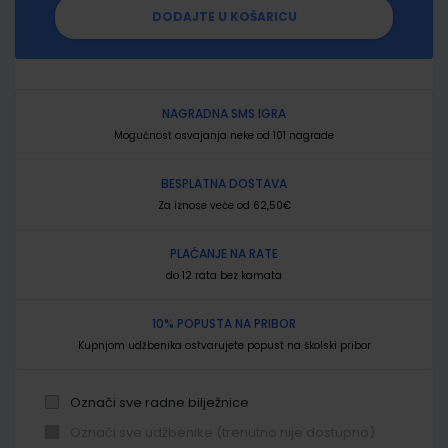
DODAJTE U KOŠARICU
NAGRADNA SMS IGRA
Mogućnost osvajanja neke od 101 nagrade
BESPLATNA DOSTAVA
Za iznose veće od 62,50€
PLAĆANJE NA RATE
do 12 rata bez kamata
10% POPUSTA NA PRIBOR
Kupnjom udžbenika ostvarujete popust na školski pribor
Označi sve radne bilježnice
Označi sve udžbenike (trenutno nije dostupno)