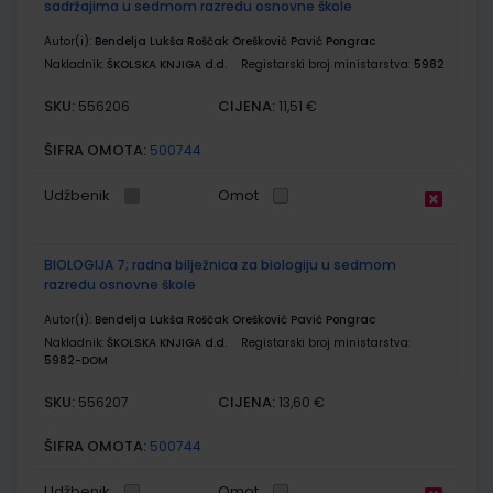
sadržajima u sedmom razredu osnovne škole
Autor(i):
Bendelja Lukša Roščak Orešković Pavić Pongrac
Nakladnik:
ŠKOLSKA KNJIGA d.d.
Registarski broj ministarstva:
5982
SKU:
CIJENA:
556206
11,51 €
ŠIFRA OMOTA:
500744
Udžbenik
Omot
BIOLOGIJA 7; radna bilježnica za biologiju u sedmom
razredu osnovne škole
Autor(i):
Bendelja Lukša Roščak Orešković Pavić Pongrac
Nakladnik:
ŠKOLSKA KNJIGA d.d.
Registarski broj ministarstva:
5982-DOM
SKU:
CIJENA:
556207
13,60 €
ŠIFRA OMOTA:
500744
Udžbenik
Omot