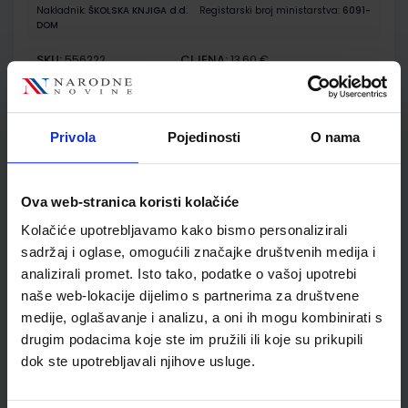
Nakladnik:
ŠKOLSKA KNJIGA d.d.
Registarski broj ministarstva:
6091-
DOM
SKU:
CIJENA:
556222
13,60 €
ŠIFRA OMOTA:
500163
Udžbenik
Omot
Privola
Pojedinosti
O nama
GEA 3; udžbenik geografije u sedmom razredu osnovne
Ova web-stranica koristi kolačiće
škole (2021)
Kolačiće upotrebljavamo kako bismo personalizirali
Autor(i):
Danijel Orešić Igor Tišma Ružica Vuk Alenka Bujan
sadržaj i oglase, omogućili značajke društvenih medija i
Nakladnik:
ŠKOLSKA KNJIGA d.d.
Registarski broj ministarstva:
7624
analizirali promet. Isto tako, podatke o vašoj upotrebi
SKU:
CIJENA:
569105
12,04 €
naše web-lokacije dijelimo s partnerima za društvene
medije, oglašavanje i analizu, a oni ih mogu kombinirati s
ŠIFRA OMOTA:
500175
drugim podacima koje ste im pružili ili koje su prikupili
dok ste upotrebljavali njihove usluge.
Udžbenik
Omot