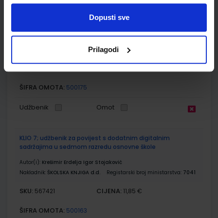
GEA 3; radna bilježnica za geografiju u 7. razredu osnovne
škole (2021)
Dopusti sve
Autor(i):
Danijel Orešić Ružica Vuk Igor Tišma Alenka Bujan
Nakladnik:
ŠKOLSKA KNJIGA d.d.
Registarski broj ministarstva:
Prilagodi
7624-DOM
SKU:
CIJENA:
569106
13,60 €
ŠIFRA OMOTA:
500175
Udžbenik
Omot
KLIO 7; udžbenik za povijest s dodatnim digitalnim
sadržajima u sedmom razredu osnovne škole
Autor(i):
Krešimir Erdelja Igor Stojaković
Nakladnik:
ŠKOLSKA KNJIGA d.d.
Registarski broj ministarstva:
7041
SKU:
CIJENA:
567421
11,85 €
ŠIFRA OMOTA:
500163