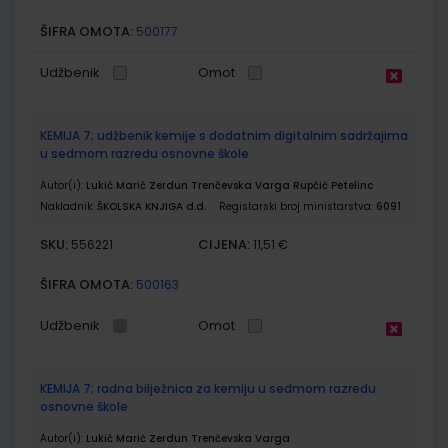
ŠIFRA OMOTA:
500177
Udžbenik
Omot
KEMIJA 7; udžbenik kemije s dodatnim digitalnim sadržajima
u sedmom razredu osnovne škole
Autor(i):
Lukić Marić Zerdun Trenčevska Varga Rupčić Petelinc
Nakladnik:
ŠKOLSKA KNJIGA d.d.
Registarski broj ministarstva:
6091
SKU:
CIJENA:
556221
11,51 €
ŠIFRA OMOTA:
500163
Udžbenik
Omot
KEMIJA 7; radna bilježnica za kemiju u sedmom razredu
osnovne škole
Autor(i):
Lukić Marić Zerdun Trenčevska Varga