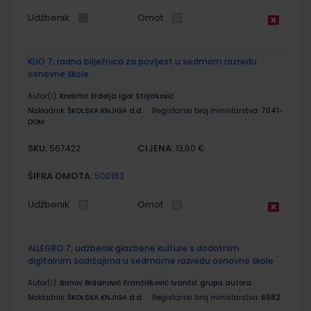
Udžbenik
Omot
KLIO 7; radna bilježnica za povijest u sedmom razredu
osnovne škole
Autor(i):
Krešimir Erdelja Igor Stojaković
Nakladnik:
ŠKOLSKA KNJIGA d.d.
Registarski broj ministarstva:
7041-
DOM
SKU:
CIJENA:
567422
13,60 €
ŠIFRA OMOTA:
500163
Udžbenik
Omot
ALLEGRO 7; udžbenik glazbene kulture s dodatnim
digitalnim sadržajima u sedmome razredu osnovne škole
Autor(i):
Banov Brđanović Frančišković Ivančić grupa autora
Nakladnik:
ŠKOLSKA KNJIGA d.d.
Registarski broj ministarstva:
6982