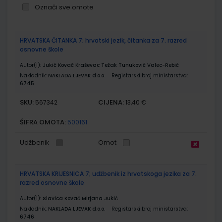
Označi sve omote
Grupirani
HRVATSKA ČITANKA 7; hrvatski jezik, čitanka za 7. razred
proizvodi
osnovne škole
Autor(i):
Jukić Kovač Kraševac Težak Tunuković Valec-Rebić
Nakladnik:
NAKLADA LJEVAK d.o.o.
Registarski broj ministarstva:
6745
SKU:
CIJENA:
567342
13,40 €
ŠIFRA OMOTA:
500161
Udžbenik
Omot
HRVATSKA KRIJESNICA 7; udžbenik iz hrvatskoga jezika za 7.
razred osnovne škole
Autor(i):
Slavica Kovač Mirjana Jukić
Nakladnik:
NAKLADA LJEVAK d.o.o.
Registarski broj ministarstva:
6746