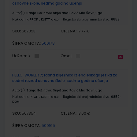
osnovne škole, sedma godina učenja
Autor(i):
Sanja Božinović Snježana Pavić Mia Šavrljuga
Nakladnik:
PROFIL KLETT d.o.o.
Registarski broj ministarstva:
6852
SKU:
CIJENA:
567353
17,77 €
ŠIFRA OMOTA:
500178
Udžbenik
Omot
HELLO, WORLD! 7; radna bilježnica iz engleskoga jezika za
sedmi razred osnovne škole, sedma godina učenja
Autor(i):
Sanja Božinović Snježana Pavić Mia Šavrljuga
Nakladnik:
PROFIL KLETT d.o.o.
Registarski broj ministarstva:
6852-
DOM
SKU:
CIJENA:
567354
13,00 €
ŠIFRA OMOTA:
500165