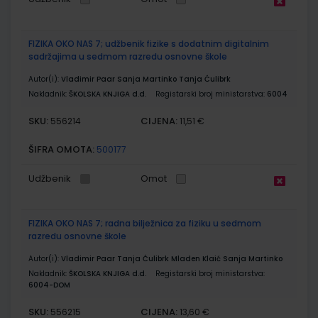
FIZIKA OKO NAS 7; udžbenik fizike s dodatnim digitalnim
sadržajima u sedmom razredu osnovne škole
Autor(i):
Vladimir Paar Sanja Martinko Tanja Ćulibrk
Nakladnik:
ŠKOLSKA KNJIGA d.d.
Registarski broj ministarstva:
6004
SKU:
CIJENA:
556214
11,51 €
ŠIFRA OMOTA:
500177
Udžbenik
Omot
FIZIKA OKO NAS 7; radna bilježnica za fiziku u sedmom
razredu osnovne škole
Autor(i):
Vladimir Paar Tanja Ćulibrk Mladen Klaić Sanja Martinko
Nakladnik:
ŠKOLSKA KNJIGA d.d.
Registarski broj ministarstva:
6004-DOM
SKU:
CIJENA:
556215
13,60 €