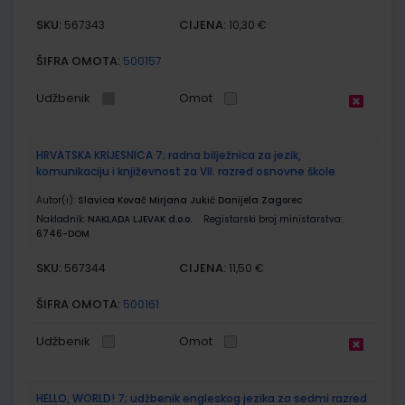
SKU:
CIJENA:
567343
10,30 €
ŠIFRA OMOTA:
500157
Udžbenik
Omot
HRVATSKA KRIJESNICA 7; radna bilježnica za jezik,
komunikaciju i književnost za VII. razred osnovne škole
Autor(i):
Slavica Kovač Mirjana Jukić Danijela Zagorec
Nakladnik:
NAKLADA LJEVAK d.o.o.
Registarski broj ministarstva:
6746-DOM
SKU:
CIJENA:
567344
11,50 €
ŠIFRA OMOTA:
500161
Udžbenik
Omot
HELLO, WORLD! 7; udžbenik engleskog jezika za sedmi razred