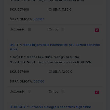
Nakladnik:
ALFA d.d.
Registarski broj ministarstva:
6520
SKU:
CIJENA:
567408
11,85 €
ŠIFRA OMOTA:
500167
Udžbenik
Omot
LIKE IT 7; radna bilježnica iz informatike za 7. razred osnovne
škole
Autor(i):
Rihter Rade Tojić Dlačić Topić grupa autora
Nakladnik:
ALFA d.d.
Registarski broj ministarstva:
6520-DOM
SKU:
CIJENA:
567409
12,00 €
ŠIFRA OMOTA:
500160
Udžbenik
Omot
BIOLOGIJA 7; udžbenik biologije s dodatnim digitalnim