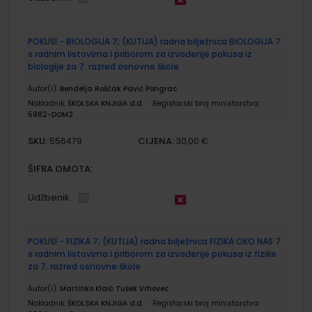
POKUSI - BIOLOGIJA 7; (KUTIJA) radna bilježnica BIOLOGIJA 7
s radnim listovima i priborom za izvođenje pokusa iz
biologije za 7. razred osnovne škole
Autor(i):
Bendelja Roščak Pavić Pongrac
Nakladnik:
ŠKOLSKA KNJIGA d.d.
Registarski broj ministarstva:
5982-DOM2
SKU:
CIJENA:
556479
30,00 €
ŠIFRA OMOTA:
Udžbenik
POKUSI - FIZIKA 7; (KUTIJA) radna bilježnica FIZIKA OKO NAS 7
s radnim listovima i priborom za izvođenje pokusa iz fizike
za 7. razred osnovne škole
Autor(i):
Martinko Klaić Tušek Vrhovec
Nakladnik:
ŠKOLSKA KNJIGA d.d.
Registarski broj ministarstva: