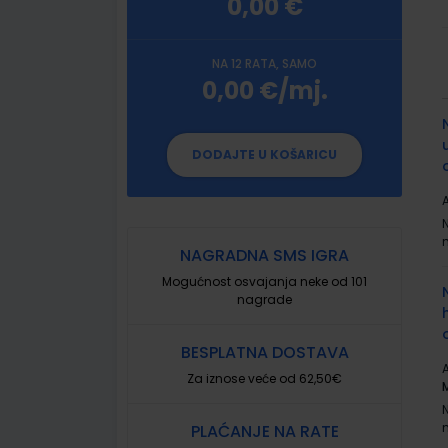
0,00 €
NA 12 RATA, SAMO
0,00 €/mj.
G
p
DODAJTE U KOŠARICU
A
NAGRADNA SMS IGRA
Mogućnost osvajanja neke od 101
nagrade
BESPLATNA DOSTAVA
A
Za iznose veće od 62,50€
PLAĆANJE NA RATE