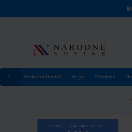
B
Školski udžbenici
Knjige
Tiskanice
Šk
UKUPNO - ODABRANI UDŽBENICI