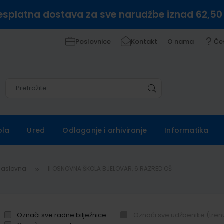
esplatna dostava za sve narudžbe iznad 62,50
Poslovnice
Kontakt
O nama
Če
Pretražite
Pretražite
ola
Ured
Odlaganje i arhiviranje
Informatika
Naslovna
II OSNOVNA ŠKOLA BJELOVAR, 6.RAZRED OŠ
Označi sve radne bilježnice
Označi sve udžbenike (tren