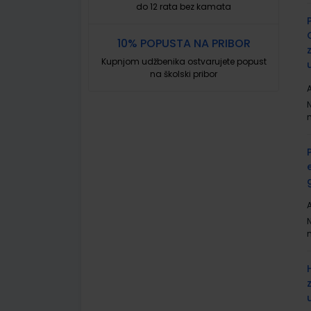
do 12 rata bez kamata
10% POPUSTA NA PRIBOR
Kupnjom udžbenika ostvarujete popust
na školski pribor
A
A