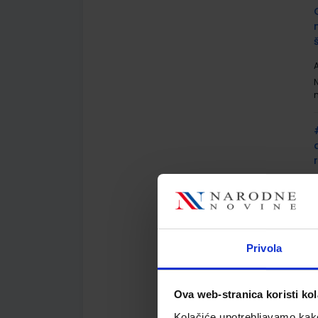
A
A
Privola
Ova web-stranica koristi kol
A
Kolačiće upotrebljavamo kako 