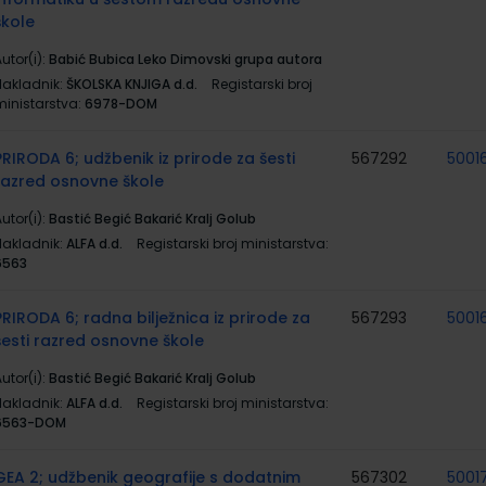
škole
utor(i):
Babić Bubica Leko Dimovski grupa autora
Nakladnik:
ŠKOLSKA KNJIGA d.d.
Registarski broj
ministarstva:
6978-DOM
PRIRODA 6; udžbenik iz prirode za šesti
567292
5001
razred osnovne škole
utor(i):
Bastić Begić Bakarić Kralj Golub
Nakladnik:
ALFA d.d.
Registarski broj ministarstva:
6563
PRIRODA 6; radna bilježnica iz prirode za
567293
5001
šesti razred osnovne škole
utor(i):
Bastić Begić Bakarić Kralj Golub
Nakladnik:
ALFA d.d.
Registarski broj ministarstva:
6563-DOM
GEA 2; udžbenik geografije s dodatnim
567302
5001