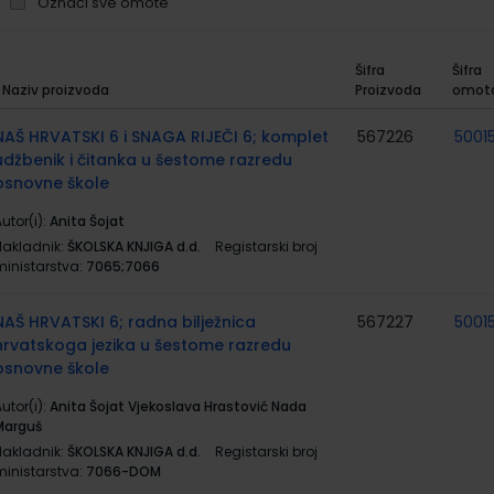
Označi sve omote
Šifra
Šifra
Naziv proizvoda
Proizvoda
omot
rupirani
roizvodi
NAŠ HRVATSKI 6 i SNAGA RIJEČI 6; komplet
567226
5001
udžbenik i čitanka u šestome razredu
osnovne škole
utor(i):
Anita Šojat
Nakladnik:
ŠKOLSKA KNJIGA d.d.
Registarski broj
ministarstva:
7065;7066
NAŠ HRVATSKI 6; radna bilježnica
567227
5001
hrvatskoga jezika u šestome razredu
osnovne škole
utor(i):
Anita Šojat Vjekoslava Hrastović Nada
Marguš
Nakladnik:
ŠKOLSKA KNJIGA d.d.
Registarski broj
ministarstva:
7066-DOM