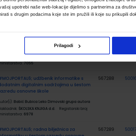
Nakladnik:
ŠKOLSKA KNJIGA d.d.
Registarski broj
ministarstva:
6976-DOM
vašoj upotrebi naše web-lokacije dijelimo s partnerima za društv
rati s drugim podacima koje ste im pružili ili koje su prikupili do
MATEMATIKA 6; komplet 1. i 2. dio, udžbenik
567279
5001
matematike sdds u šestom razredu
osnovne škole sa zadatcima za rješavanje
utor(i):
Antunović Piton Bogner Boroš Brkić Kuliš
Prilagodi
Rodiger Zvelf
Nakladnik:
ŠKOLSKA KNJIGA d.d.
Registarski broj
ministarstva:
7055
#MOJPORTAL6; udžbenik informatike s
567288
5001
dodatnim digitalnim sadržajima u šestom
razredu osnovne škole
utor(i):
Babić Bubica Leko Dimovski grupa autora
Nakladnik:
ŠKOLSKA KNJIGA d.d.
Registarski broj
ministarstva:
6978
#MOJPORTAL6; radna bilježnica za
567289
5001
informatiku u šestom razredu osnovne