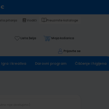
 €
sta pitanja
Vodiči
Preuzmite kataloge
Lista želja
Moja košarica
Prijavite se
Igra i kreativa
Darovni program
Čišćenje i higijena
utno nije dostupno)