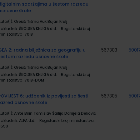
digitalnim sadržajima u šestom razredu
osnovne škole
utor(i):
Orešić Tišma Vuk Bujan Kralj
Nakladnik:
ŠKOLSKA KNJIGA d.d.
Registarski broj
ministarstva:
7018
GEA 2; radna bilježnica za geografiju u
567303
5001
šestom razredu osnovne škole
utor(i):
Orešić Tišma Vuk Bujan Kralj
Nakladnik:
ŠKOLSKA KNJIGA d.d.
Registarski broj
ministarstva:
7018-DOM
POVIJEST 6; udžbenik iz povijesti za šesti
567305
5001
razred osnovne škole
utor(i):
Ante Birin Tomislav Šarlija Danijela Deković
Nakladnik:
ALFA d.d.
Registarski broj ministarstva:
6559