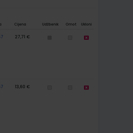
a
Cijena
Udžbenik
Omot
Ukloni
57
27,71 €
57
13,60 €