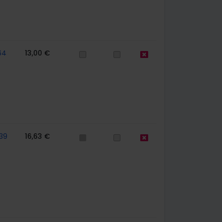
64
13,00 €
39
16,63 €