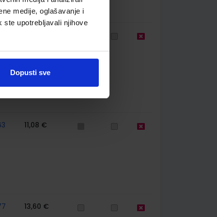
ene medije, oglašavanje i
k ste upotrebljavali njihove
75
22,17 €
Dopusti sve
63
11,08 €
77
13,60 €