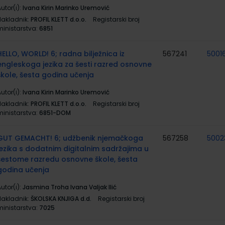
utor(i):
Ivana Kirin Marinko Uremović
Nakladnik:
PROFIL KLETT d.o.o.
Registarski broj
ministarstva:
6851
HELLO, WORLD! 6; radna bilježnica iz
567241
5001
engleskoga jezika za šesti razred osnovne
škole, šesta godina učenja
utor(i):
Ivana Kirin Marinko Uremović
Nakladnik:
PROFIL KLETT d.o.o.
Registarski broj
ministarstva:
6851-DOM
GUT GEMACHT! 6; udžbenik njemačkoga
567258
5002
jezika s dodatnim digitalnim sadržajima u
šestome razredu osnovne škole, šesta
godina učenja
utor(i):
Jasmina Troha Ivana Valjak Ilić
Nakladnik:
ŠKOLSKA KNJIGA d.d.
Registarski broj
ministarstva:
7025