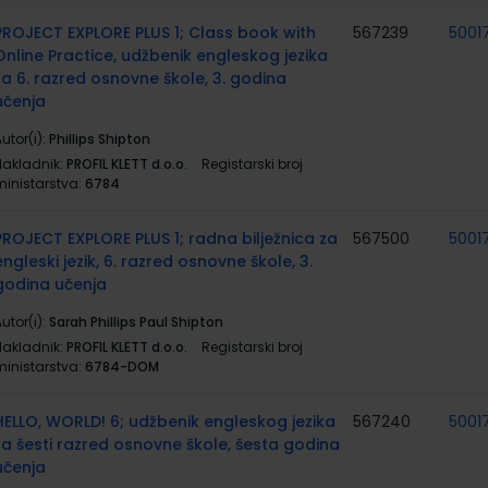
PROJECT EXPLORE PLUS 1; Class book with
567239
5001
Online Practice, udžbenik engleskog jezika
za 6. razred osnovne škole, 3. godina
učenja
utor(i):
Phillips Shipton
Nakladnik:
PROFIL KLETT d.o.o.
Registarski broj
ministarstva:
6784
PROJECT EXPLORE PLUS 1; radna bilježnica za
567500
5001
engleski jezik, 6. razred osnovne škole, 3.
godina učenja
utor(i):
Sarah Phillips Paul Shipton
Nakladnik:
PROFIL KLETT d.o.o.
Registarski broj
ministarstva:
6784-DOM
HELLO, WORLD! 6; udžbenik engleskog jezika
567240
5001
za šesti razred osnovne škole, šesta godina
učenja