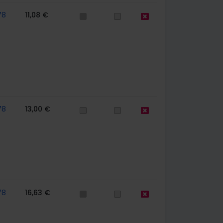
78
11,08 €
78
13,00 €
78
16,63 €