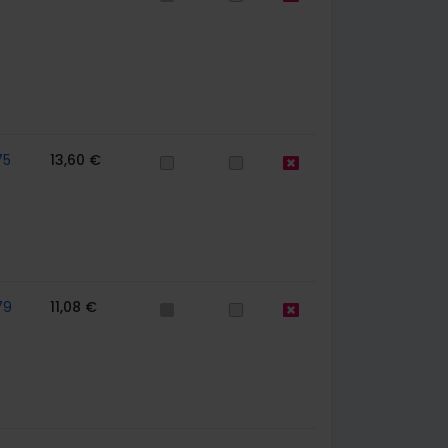
75
13,60 €
79
11,08 €