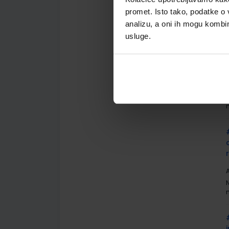
promet. Isto tako, podatke o 
analizu, a oni ih mogu kombini
usluge.
A
A