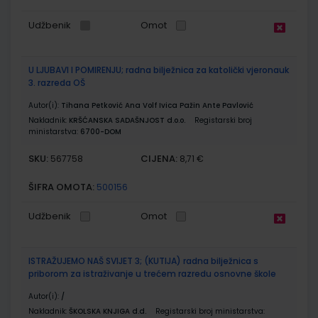
Udžbenik
Omot
U LJUBAVI I POMIRENJU; radna bilježnica za katolički vjeronauk
3. razreda OŠ
Autor(i):
Tihana Petković Ana Volf Ivica Pažin Ante Pavlović
Nakladnik:
KRŠĆANSKA SADAŠNJOST d.o.o.
Registarski broj
ministarstva:
6700-DOM
SKU:
CIJENA:
567758
8,71 €
ŠIFRA OMOTA:
500156
Udžbenik
Omot
ISTRAŽUJEMO NAŠ SVIJET 3; (KUTIJA) radna bilježnica s
priborom za istraživanje u trećem razredu osnovne škole
Autor(i):
/
Nakladnik:
ŠKOLSKA KNJIGA d.d.
Registarski broj ministarstva: