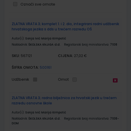
Označi sve omote
Grupirani
ZLATNA VRATA 3; komplet 1. i 2. dio, integrirani radni udžbenik
proizvodi
hrvatskoga jezika s dds u trećem razredu OŠ
Autor(i):
Sonja Ivić Marija Krmpotić
Nakladnik:
ŠKOLSKA KNJIGA d.d.
Registarski broj ministarstva:
7108
SKU:
CIJENA:
567121
27,02 €
ŠIFRA OMOTA:
500161
Udžbenik
Omot
ZLATNA VRATA 3; radna bilježnica za hrvatski jezik u trećem
razredu osnovne škole
Autor(i):
Sonja Ivić Marija Krmpotić
Nakladnik:
ŠKOLSKA KNJIGA d.d.
Registarski broj ministarstva:
7108-
DOM