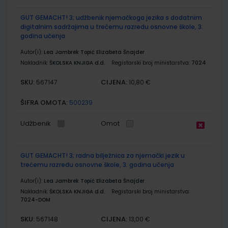
GUT GEMACHT! 3; udžbenik njemačkoga jezika s dodatnim
digitalnim sadržajima u trećemu razredu osnovne škole, 3.
godina učenja
Autor(i):
Lea Jambrek Topić Elizabeta Šnajder
Nakladnik:
ŠKOLSKA KNJIGA d.d.
Registarski broj ministarstva:
7024
SKU:
CIJENA:
567147
10,80 €
ŠIFRA OMOTA:
500239
Udžbenik
Omot
GUT GEMACHT! 3; radna bilježnica za njemački jezik u
trećemu razredu osnovne škole, 3. godina učenja
Autor(i):
Lea Jambrek Topić Elizabeta Šnajder
Nakladnik:
ŠKOLSKA KNJIGA d.d.
Registarski broj ministarstva:
7024-DOM
SKU:
CIJENA:
567148
13,00 €