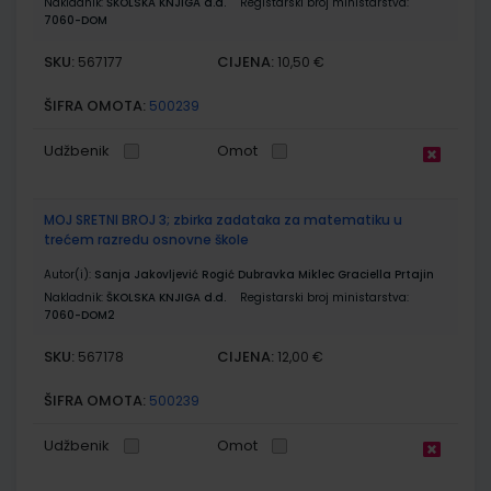
Nakladnik:
ŠKOLSKA KNJIGA d.d.
Registarski broj ministarstva:
7060-DOM
SKU:
CIJENA:
567177
10,50 €
ŠIFRA OMOTA:
500239
Udžbenik
Omot
MOJ SRETNI BROJ 3; zbirka zadataka za matematiku u
trećem razredu osnovne škole
Autor(i):
Sanja Jakovljević Rogić Dubravka Miklec Graciella Prtajin
Nakladnik:
ŠKOLSKA KNJIGA d.d.
Registarski broj ministarstva:
7060-DOM2
SKU:
CIJENA:
567178
12,00 €
ŠIFRA OMOTA:
500239
Udžbenik
Omot