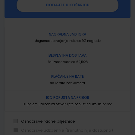
DODAJTE U KOŠARICU
NAGRADNA SMS IGRA
Mogućnost osvajanja neke od 101 nagrade
BESPLATNA DOSTAVA
Za iznose veće od 62,50€
PLAĆANJE NA RATE
do 12 rata bez kamata
10% POPUSTA NA PRIBOR
Kupnjom udžbenika ostvarujete popust na školski pribor
Označi sve radne bilježnice
Označi sve udžbenike (trenutno nije dostupno)