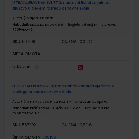
ISTRAŽUJEMO NAŠ SVIJET 3; nastavni listići za prirodu i
društvo u trećem razredu osnovne škole
Autor(i):
Majda Bučanac
Nakladnik:
ŠKOLSKA KNJIGA d.d.
Registarski broj ministarstva:
7035-DOM3
SKU:
CIJENA:
567199
10,00 €
ŠIFRA OMOTA:
Udžbenik
U LJUBAVI I POMIRENJU; udžbenik za katolički vjeronauk
trećega razreda osnovne škole
Autor(i):
Ante Pavlović Ivica Pažin Mirjana Džambo Šporec
Nakladnik:
KRŠĆANSKA SADAŠNJOST d.o.o.
Registarski broj
ministarstva:
6700
SKU:
CIJENA:
567202
10,80 €
ŠIFRA OMOTA:
500156