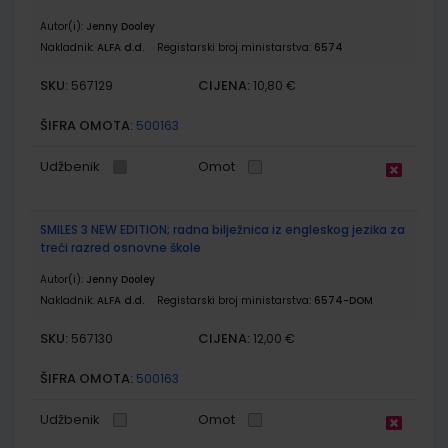
Autor(i):
Jenny Dooley
Nakladnik:
ALFA d.d.
Registarski broj ministarstva:
6574
SKU:
CIJENA:
567129
10,80 €
ŠIFRA OMOTA:
500163
Udžbenik
Omot
SMILES 3 NEW EDITION; radna bilježnica iz engleskog jezika za
treći razred osnovne škole
Autor(i):
Jenny Dooley
Nakladnik:
ALFA d.d.
Registarski broj ministarstva:
6574-DOM
SKU:
CIJENA:
567130
12,00 €
ŠIFRA OMOTA:
500163
Udžbenik
Omot