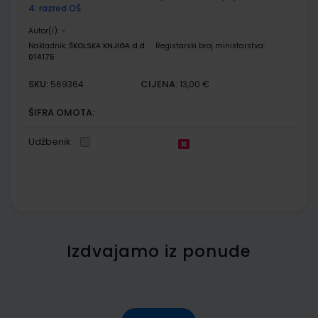
4. razred OŠ
Autor(i):
-
Nakladnik:
ŠKOLSKA KNJIGA d.d.
Registarski broj ministarstva:
014175
SKU:
CIJENA:
569364
13,00 €
ŠIFRA OMOTA:
Udžbenik
Izdvajamo iz ponude