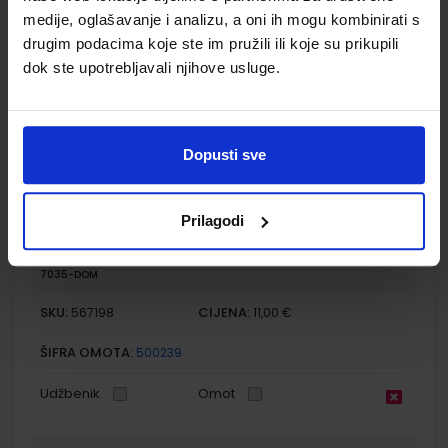
Nakladnik:
ŠKOLSKA KNJIGA d.d.
Registarski broj ministarstva:
7035
medije, oglašavanje i analizu, a oni ih mogu kombinirati s
SKU:
CIJENA:
567197
10,80 €
drugim podacima koje ste im pružili ili koje su prikupili
dok ste upotrebljavali njihove usluge.
ŠIFRA OMOTA:
500239
Udžbenik
Omot
Dopusti sve
ISTRAŽUJEMO NAŠ SVIJET 3; radna bilježnica za prirodu i
društvo u trećem razredu osnovne škole
Prilagodi
Autor(i):
Alena Letina Tamara Kisovar Ivanda Zdenko Braičić
Nakladnik:
ŠKOLSKA KNJIGA d.d.
Registarski broj ministarstva:
7035-DOM
SKU:
CIJENA:
567198
11,00 €
ŠIFRA OMOTA:
500239
Udžbenik
Omot