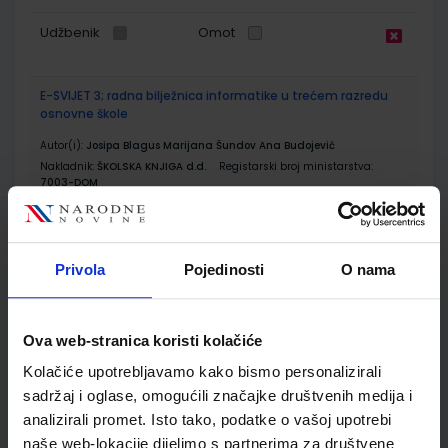
Udžbenik
Omot
E-SVIJET 3; radna bilježnica informatike u trećem razredu
osnovne škole
Autor(i):
Josipa Blagus Marijana Šundov Ana Budojević
Nakladnik:
ŠKOLSKA KNJIGA d.d.
Registarski broj ministarstva:
7003-DOM
SKU:
CIJENA:
567185
11,50 €
ŠIFRA OMOTA:
500744
Privola
Pojedinosti
O nama
Udžbenik
Omot
Ova web-stranica koristi kolačiće
ISTRAŽUJEMO NAŠ SVIJET 3; udžbenik za prirodu i društvo s
Kolačiće upotrebljavamo kako bismo personalizirali
dodatnim digitalnim sadržajima u trećem razredu osnovne
sadržaj i oglase, omogućili značajke društvenih medija i
škole
analizirali promet. Isto tako, podatke o vašoj upotrebi
Autor(i):
Alena Letina Tamara Kisovar Ivanda Zdenko Braičić
naše web-lokacije dijelimo s partnerima za društvene