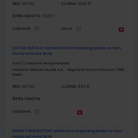
SKU:
CIJENA:
567122
10,50 €
ŠIFRA OMOTA:
500157
Udžbenik
Omot
ZLATNA VRATA 3; nastavni listići hrvatskoga jezika za treći
razred osnovne škole
Autor(i):
Sonja Ivić Marija Krmpotić
Nakladnik:
ŠKOLSKA KNJIGA d.d.
Registarski broj ministarstva:
7108-
DOM2
SKU:
CIJENA:
567123
8,00 €
ŠIFRA OMOTA:
Udžbenik
SMILES 3 NEW EDITION; udžbenik iz engleskog jezika za treći
razred osnovne škole