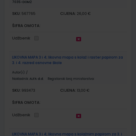
7035-DOM2
SKU:
CIJENA:
567765
26,00 €
ŠIFRA OMOTA:
Udžbenik
LIKOVNA MAPA 3 i 4; likovna mapa s kolaž i raster papirom za
3. i 4. razred osnovne škole
Autor(i):
/
Nakladnik:
ALFA d.d.
Registarski broj ministarstva:
SKU:
CIJENA:
993473
13,00 €
ŠIFRA OMOTA:
Udžbenik
LIKOVNA MAPA 3 i 4; likovna mapa s kolažnim papirom za 3. i