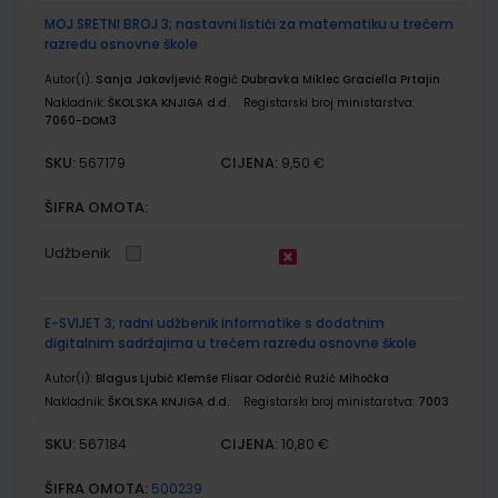
MOJ SRETNI BROJ 3; nastavni listići za matematiku u trećem
razredu osnovne škole
Autor(i):
Sanja Jakovljević Rogić Dubravka Miklec Graciella Prtajin
Nakladnik:
ŠKOLSKA KNJIGA d.d.
Registarski broj ministarstva:
7060-DOM3
SKU:
CIJENA:
567179
9,50 €
ŠIFRA OMOTA:
Udžbenik
E-SVIJET 3; radni udžbenik informatike s dodatnim
digitalnim sadržajima u trećem razredu osnovne škole
Autor(i):
Blagus Ljubić Klemše Flisar Odorčić Ružić Mihočka
Nakladnik:
ŠKOLSKA KNJIGA d.d.
Registarski broj ministarstva:
7003
SKU:
CIJENA:
567184
10,80 €
ŠIFRA OMOTA:
500239