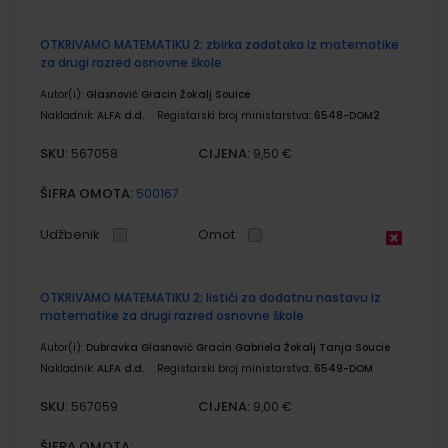
OTKRIVAMO MATEMATIKU 2; zbirka zadataka iz matematike
za drugi razred osnovne škole
Autor(i):
Glasnović Gracin Žokalj Souice
Nakladnik:
ALFA d.d.
Registarski broj ministarstva:
6548-DOM2
SKU:
CIJENA:
567058
9,50 €
ŠIFRA OMOTA:
500167
Udžbenik
Omot
OTKRIVAMO MATEMATIKU 2; listići za dodatnu nastavu iz
matematike za drugi razred osnovne škole
Autor(i):
Dubravka Glasnović Gracin Gabriela Žokalj Tanja Soucie
Nakladnik:
ALFA d.d.
Registarski broj ministarstva:
6549-DOM
SKU:
CIJENA:
567059
9,00 €
ŠIFRA OMOTA: