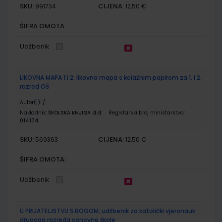
SKU:
CIJENA:
991734
12,50 €
ŠIFRA OMOTA:
Udžbenik
LIKOVNA MAPA 1 i 2; likovna mapa s kolažnim papirom za 1. i 2.
razred OŠ
Autor(i):
/
Nakladnik:
ŠKOLSKA KNJIGA d.d.
Registarski broj ministarstva:
014174
SKU:
CIJENA:
569363
12,50 €
ŠIFRA OMOTA:
Udžbenik
U PRIJATELJSTVU S BOGOM; udžbenik za katolički vjeronauk
drugoga razreda osnovne škole