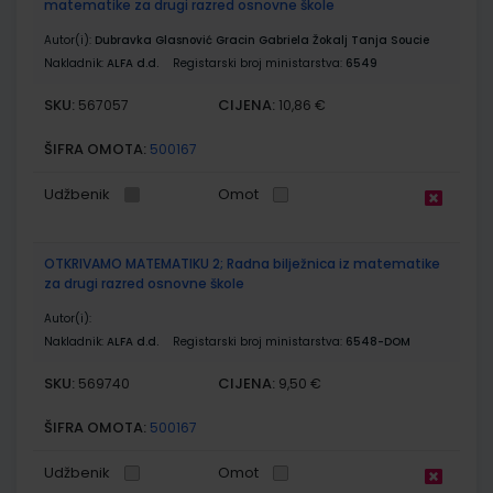
matematike za drugi razred osnovne škole
Autor(i):
Dubravka Glasnović Gracin Gabriela Žokalj Tanja Soucie
Nakladnik:
ALFA d.d.
Registarski broj ministarstva:
6549
SKU:
CIJENA:
567057
10,86 €
ŠIFRA OMOTA:
500167
Udžbenik
Omot
OTKRIVAMO MATEMATIKU 2; Radna bilježnica iz matematike
za drugi razred osnovne škole
Autor(i):
Nakladnik:
ALFA d.d.
Registarski broj ministarstva:
6548-DOM
SKU:
CIJENA:
569740
9,50 €
ŠIFRA OMOTA:
500167
Udžbenik
Omot