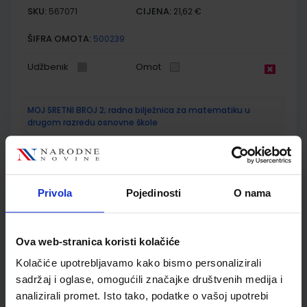
SKU:
CIJENA:
567071
21,62 €
ŠIFRA OMOTA:
500239
Udžbenik
Omot
MOJ SRETNI BROJ 2; radna bilježnica za matematiku u
drugom razredu osnovne škole
Autor(i):
Dubravka Miklec Sanja Jakovljević Rogić Graciella Prtajin
Nakladnik:
ŠKOLSKA KNJIGA d.d.
Registarski broj ministarstva:
7059-DOM
Privola
Pojedinosti
O nama
SKU:
CIJENA:
567072
10,50 €
ŠIFRA OMOTA:
500239
Ova web-stranica koristi kolačiće
Udžbenik
Omot
Kolačiće upotrebljavamo kako bismo personalizirali
sadržaj i oglase, omogućili značajke društvenih medija i
MOJ SRETNI BROJ 2; zbirka zadataka za matematiku u
analizirali promet. Isto tako, podatke o vašoj upotrebi
drugom razredu osnovne škole