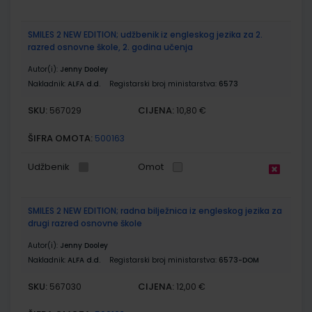
SMILES 2 NEW EDITION; udžbenik iz engleskog jezika za 2.
razred osnovne škole, 2. godina učenja
Autor(i):
Jenny Dooley
Nakladnik:
ALFA d.d.
Registarski broj ministarstva:
6573
SKU:
CIJENA:
567029
10,80 €
ŠIFRA OMOTA:
500163
Udžbenik
Omot
SMILES 2 NEW EDITION; radna bilježnica iz engleskog jezika za
drugi razred osnovne škole
Autor(i):
Jenny Dooley
Nakladnik:
ALFA d.d.
Registarski broj ministarstva:
6573-DOM
SKU:
CIJENA:
567030
12,00 €