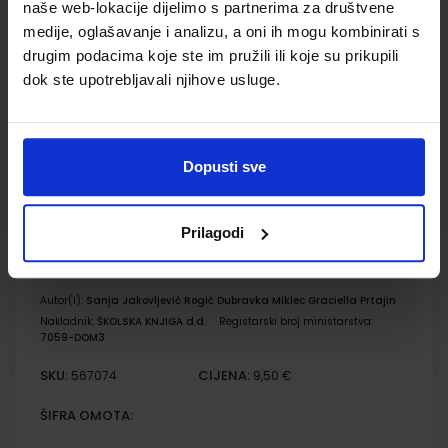
naše web-lokacije dijelimo s partnerima za društvene
medije, oglašavanje i analizu, a oni ih mogu kombinirati s
Autor(i):
Dubravka Miklec Sanja Jakovljević Rogić Graciella Prtajin
Nakladnik:
ŠKOLSKA KNJIGA d.d.
Registarski broj ministarstva:
drugim podacima koje ste im pružili ili koje su prikupili
7059-DOM2
dok ste upotrebljavali njihove usluge.
SKU:
CIJENA:
567073
12,00 €
ŠIFRA OMOTA:
500239
Dopusti sve
Udžbenik
Omot
Prilagodi
MOJ SRETNI BROJ 2; nastavni listići za matematiku u
drugome razredu osnovne škole
Autor(i):
Sanja Jakovljević Rogić Dubravka Miklec Graciella Prtajin
Nakladnik:
ŠKOLSKA KNJIGA d.d.
Registarski broj ministarstva:
7059-DOM3
SKU:
CIJENA:
567074
9,50 €
ŠIFRA OMOTA: