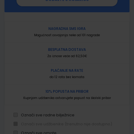
NAGRADNA SMS IGRA
Mogućnost osvajanja neke od 101 nagrade
BESPLATNA DOSTAVA
Za iznose veće od 62,50€
PLAĆANJE NA RATE
do 12 rata bez kamata
10% POPUSTA NA PRIBOR
Kupnjom udžbenika ostvarujete popust na školski pribor
Označi sve radne bilježnice
Označi sve udžbenike (trenutno nije dostupno)
Označi sve omote