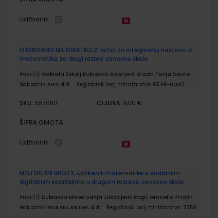
Udžbenik
OTKRIVAMO MATEMATIKU 2; listići za integriranu nastavu iz
matematike za drugi razred osnovne škole
Autor(i):
Gabriela Žokalj Dubravka Glasnović Gracin Tanja Soucie
Nakladnik:
ALFA d.d.
Registarski broj ministarstva:
6549-DOM2
SKU:
CIJENA:
567060
9,00 €
ŠIFRA OMOTA:
Udžbenik
MOJ SRETNI BROJ 2; udžbenik matematike s dodatnim
digitalnim sadržajima u drugom razredu osnovne škole
Autor(i):
Dubravka Miklec Sanja Jakovljević Rogić Graciella Prtajin
Nakladnik:
ŠKOLSKA KNJIGA d.d.
Registarski broj ministarstva:
7059