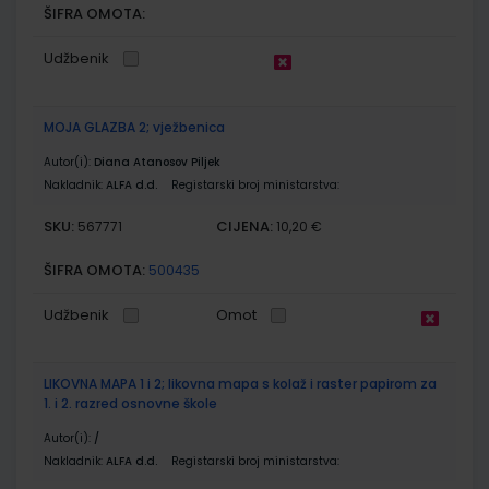
ŠIFRA OMOTA:
Udžbenik
MOJA GLAZBA 2; vježbenica
Autor(i):
Diana Atanosov Piljek
Nakladnik:
ALFA d.d.
Registarski broj ministarstva:
SKU:
CIJENA:
567771
10,20 €
ŠIFRA OMOTA:
500435
Udžbenik
Omot
LIKOVNA MAPA 1 i 2; likovna mapa s kolaž i raster papirom za
1. i 2. razred osnovne škole
Autor(i):
/
Nakladnik:
ALFA d.d.
Registarski broj ministarstva: