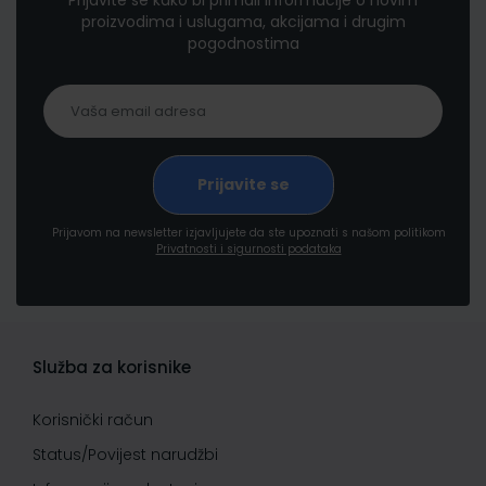
Prijavite se kako bi primali informacije o novim
proizvodima i uslugama, akcijama i drugim
pogodnostima
Prijavom na newsletter izjavljujete da ste upoznati s našom politikom
Privatnosti i sigurnosti podataka
Služba za korisnike
Korisnički račun
Status/Povijest narudžbi