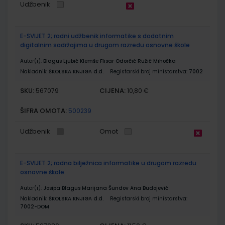
Udžbenik
E-SVIJET 2; radni udžbenik informatike s dodatnim
digitalnim sadržajima u drugom razredu osnovne škole
Autor(i):
Blagus Ljubić Klemše Flisar Odorčić Ružić Mihočka
Nakladnik:
ŠKOLSKA KNJIGA d.d.
Registarski broj ministarstva:
7002
SKU:
CIJENA:
567079
10,80 €
ŠIFRA OMOTA:
500239
Udžbenik
Omot
E-SVIJET 2; radna bilježnica informatike u drugom razredu
osnovne škole
Autor(i):
Josipa Blagus Marijana Šundov Ana Budojević
Nakladnik:
ŠKOLSKA KNJIGA d.d.
Registarski broj ministarstva:
7002-DOM