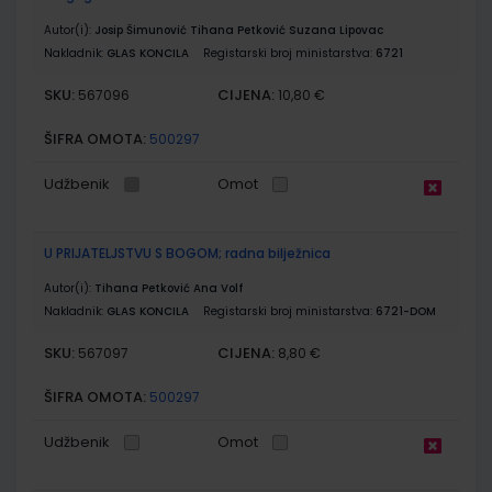
Autor(i):
Josip Šimunović Tihana Petković Suzana Lipovac
Nakladnik:
GLAS KONCILA
Registarski broj ministarstva:
6721
SKU:
CIJENA:
567096
10,80 €
ŠIFRA OMOTA:
500297
Udžbenik
Omot
U PRIJATELJSTVU S BOGOM; radna bilježnica
Autor(i):
Tihana Petković Ana Volf
Nakladnik:
GLAS KONCILA
Registarski broj ministarstva:
6721-DOM
SKU:
CIJENA:
567097
8,80 €
ŠIFRA OMOTA:
500297
Udžbenik
Omot