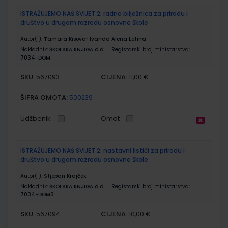
ISTRAŽUJEMO NAŠ SVIJET 2; radna bilježnica za prirodu i
društvo u drugom razredu osnovne škole
Autor(i):
Tamara Kisovar Ivanda Alena Letina
Nakladnik:
ŠKOLSKA KNJIGA d.d.
Registarski broj ministarstva:
7034-DOM
SKU:
CIJENA:
567093
11,00 €
ŠIFRA OMOTA:
500239
Udžbenik
Omot
ISTRAŽUJEMO NAŠ SVIJET 2; nastavni listići za prirodu i
društvo u drugom razredu osnovne škole
Autor(i):
Stjepan Krajček
Nakladnik:
ŠKOLSKA KNJIGA d.d.
Registarski broj ministarstva:
7034-DOM3
SKU:
CIJENA:
567094
10,00 €