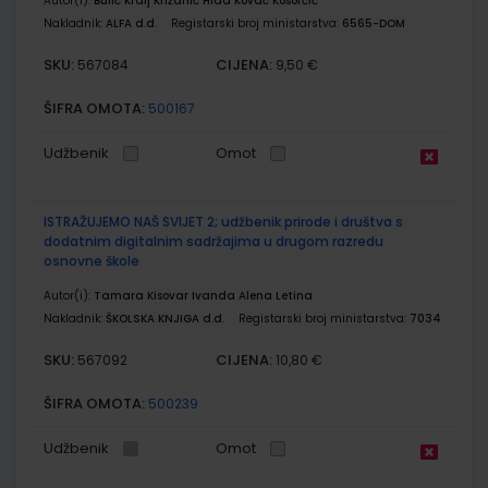
Autor(i):
Bulić Kralj Križanić Hlad Kovač Kosorčić
Nakladnik:
ALFA d.d.
Registarski broj ministarstva:
6565-DOM
SKU:
CIJENA:
567084
9,50 €
ŠIFRA OMOTA:
500167
Udžbenik
Omot
ISTRAŽUJEMO NAŠ SVIJET 2; udžbenik prirode i društva s
dodatnim digitalnim sadržajima u drugom razredu
osnovne škole
Autor(i):
Tamara Kisovar Ivanda Alena Letina
Nakladnik:
ŠKOLSKA KNJIGA d.d.
Registarski broj ministarstva:
7034
SKU:
CIJENA:
567092
10,80 €
ŠIFRA OMOTA:
500239
Udžbenik
Omot