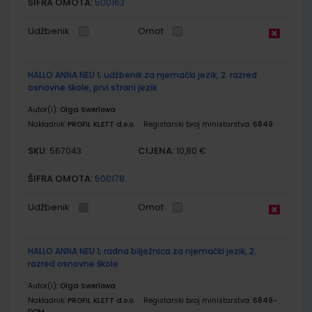
ŠIFRA OMOTA:
500163
Udžbenik
Omot
HALLO ANNA NEU 1; udžbenik za njemački jezik, 2. razred
osnovne škole, prvi strani jezik
Autor(i):
Olga Swerlowa
Nakladnik:
PROFIL KLETT d.o.o.
Registarski broj ministarstva:
6849
SKU:
CIJENA:
567043
10,80 €
ŠIFRA OMOTA:
500178
Udžbenik
Omot
HALLO ANNA NEU 1; radna bilježnica za njemački jezik, 2.
razred osnovne škole
Autor(i):
Olga Swerlowa
Nakladnik:
PROFIL KLETT d.o.o.
Registarski broj ministarstva:
6849-
DOM