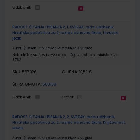
Udžbenik
RADOST ČITANJA I PISANJA 2, 1. SVEZAK; radni udžbenik:
Hrvatska početnica za 2. razred osnovne škole, hrvatski
jezik
Autor(i):
Bežen Turk Sakač Miota Plešnik Vuglec
Nakladnik:
NAKLADA LJEVAK d.o.o.
Registarski broj ministarstva:
6762
SKU:
CIJENA:
567026
13,52 €
ŠIFRA OMOTA:
500158
Udžbenik
Omot
RADOST ČITANJA I PISANJA 2, 2. SVEZAK; radni udžbenik,
Hrvatska početnica za 2. razred osnovne škole, Književnost,
Mediji
Autor(i):
Bežen Turk Sakač Miota Plešnik Vuglec