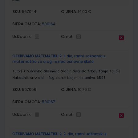
SKU:
CIJENA:
567044
14,00 €
ŠIFRA OMOTA:
500164
Udžbenik
Omot
OTKRIVAMO MATEMATIKU 2; 1. dio, radni udžbenik iz
matematike za drugi razred osnovne škole
Autor(i):
Dubravka Glasnović Gracin Gabriela Žokalj Tanja Soucie
Nakladnik:
ALFA d.d.
Registarski broj ministarstva:
6548
SKU:
CIJENA:
567056
10,76 €
ŠIFRA OMOTA:
500167
Udžbenik
Omot
OTKRIVAMO MATEMATIKU 2; 2. dio, radni udžbenik iz