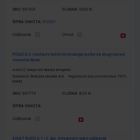
SKU:
CIJENA:
567021
10,50 €
ŠIFRA OMOTA:
500157
Udžbenik
Omot
PČELICA 2; nastavni listići hrvatskoga jezika za drugi razred
osnovne škole
Autor(i):
Sonja Ivić Marija Krmpotić
Nakladnik:
ŠKOLSKA KNJIGA d.d.
Registarski broj ministarstva:
7071-
DOM2
SKU:
CIJENA:
567773
8,00 €
ŠIFRA OMOTA:
Udžbenik
SVIJET RIJEČI 2; 1. I 2. dio, integrirani radni udžbenik