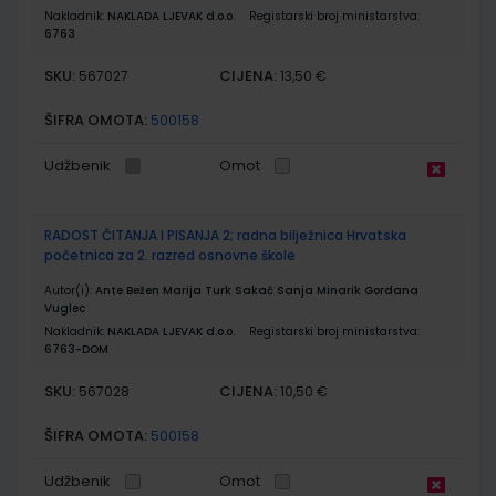
Nakladnik:
NAKLADA LJEVAK d.o.o.
Registarski broj ministarstva:
6763
SKU:
CIJENA:
567027
13,50 €
ŠIFRA OMOTA:
500158
Udžbenik
Omot
RADOST ČITANJA I PISANJA 2; radna bilježnica Hrvatska
početnica za 2. razred osnovne škole
Autor(i):
Ante Bežen Marija Turk Sakač Sanja Minarik Gordana
Vuglec
Nakladnik:
NAKLADA LJEVAK d.o.o.
Registarski broj ministarstva:
6763-DOM
SKU:
CIJENA:
567028
10,50 €
ŠIFRA OMOTA:
500158
Udžbenik
Omot