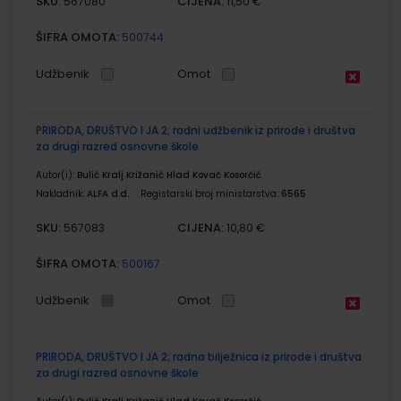
SKU:
CIJENA:
567080
11,50 €
ŠIFRA OMOTA:
500744
Udžbenik
Omot
PRIRODA, DRUŠTVO I JA 2; radni udžbenik iz prirode i društva
za drugi razred osnovne škole
Autor(i):
Bulić Kralj Križanić Hlad Kovač Kosorčić
Nakladnik:
ALFA d.d.
Registarski broj ministarstva:
6565
SKU:
CIJENA:
567083
10,80 €
ŠIFRA OMOTA:
500167
Udžbenik
Omot
PRIRODA, DRUŠTVO I JA 2; radna bilježnica iz prirode i društva
za drugi razred osnovne škole