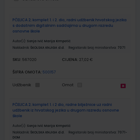
Grupirani
PČELICA 2; komplet 1. i 2. dio, radni udžbenik hrvatskog jezika
proizvodi
s dodatnim digitalnim sadržajima u drugom razredu
osnovne škole
Autor(i):
Sonja Ivić Marija Krmpotić
Nakladnik:
ŠKOLSKA KNJIGA d.d.
Registarski broj ministarstva:
7071
SKU:
CIJENA:
567020
27,02 €
ŠIFRA OMOTA:
500157
Udžbenik
Omot
PČELICA 2; komplet 1. i 2 dio, radne bilježnice uz radni
udžbenik iz hrvatskog jezika u drugom razredu osnovne
škole
Autor(i):
Sonja Ivić Marija Krmpotić
Nakladnik:
ŠKOLSKA KNJIGA d.d.
Registarski broj ministarstva:
7071-
DOM