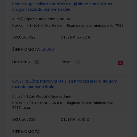
hrvatskoga jezika s dodatnim digitalnim sadržajima u
drugom razredu osnovne škole
Autor(i):
Španić Jurić Zokić Vladušić
Nakladnik:
ŠKOLSKA KNJIGA d.d.
Registarski broj ministarstva:
7087
SKU:
CIJENA:
567022
27,02 €
ŠIFRA OMOTA:
500161
Udžbenik
Omot
SVIJET RIJEČI 2; nastavni listići za hrvatski jezik u drugom
razredu osnovne škole
Autor(i):
Zokić Vladušić Španić Jurić
Nakladnik:
ŠKOLSKA KNJIGA d.d.
Registarski broj ministarstva:
7087-DOM
SKU:
CIJENA:
567023
8,00 €
ŠIFRA OMOTA: