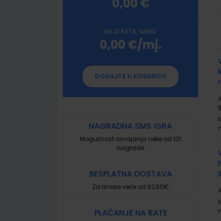
0,00 €
NA 12 RATA, SAMO
0,00 €/mj.
G
p
DODAJTE U KOŠARICU
A
NAGRADNA SMS IGRA
Mogućnost osvajanja neke od 101
nagrade
BESPLATNA DOSTAVA
Za iznose veće od 62,50€
A
PLAĆANJE NA RATE