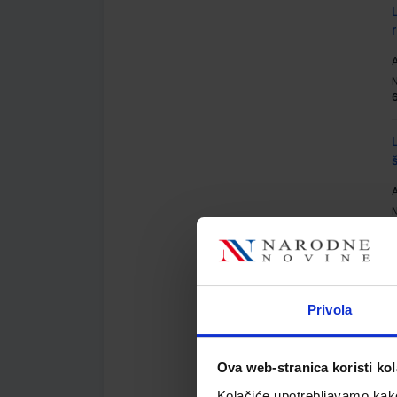
A
A
Privola
A
Ova web-stranica koristi kol
Kolačiće upotrebljavamo kako 