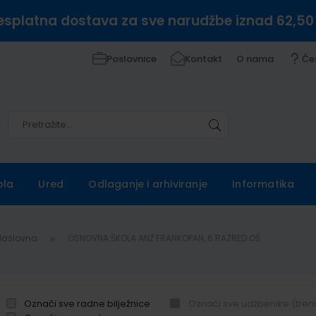
esplatna dostava za sve narudžbe iznad 62,50
Poslovnice
Kontakt
O nama
Če
Pretražite
Pretražite
ola
Ured
Odlaganje i arhiviranje
Informatika
Naslovna
OSNOVNA ŠKOLA ANŽ FRANKOPAN, 6.RAZRED OŠ
Označi sve radne bilježnice
Označi sve udžbenike (tren