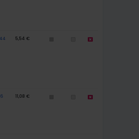
44
5,54 €
56
11,08 €