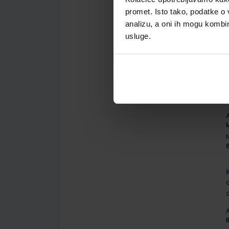
promet. Isto tako, podatke o 
analizu, a oni ih mogu kombini
A
usluge.
A
A