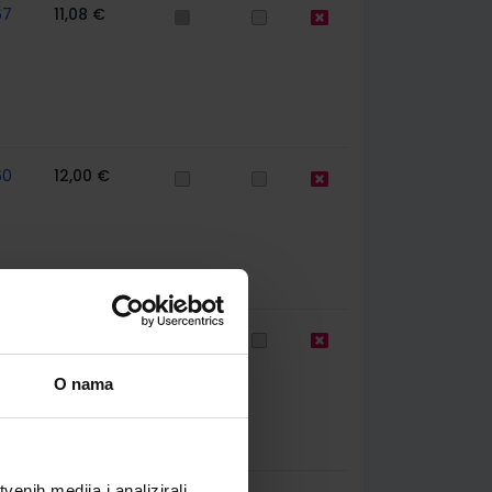
67
11,08 €
60
12,00 €
61
11,08 €
O nama
enih medija i analizirali