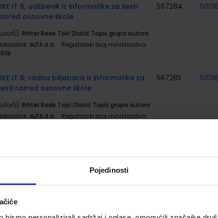
LIKE IT 6; udžbenik iz informatike za šesti
567284
5001
razred osnovne škole
utor(i):
Rihter Rade Toić Dlačić Topić grupa autora
Nakladnik:
ALFA d.d.
Registarski broj ministarstva:
6519
LIKE IT 6; radna bilježnica iz informatike za
567285
5001
šesti razred osnovne škole
utor(i):
Rihter Rade Tojić Dlačić Topić grupa autora
Nakladnik:
ALFA d.d.
Registarski broj ministarstva:
6519-DOM
PRIRODA 6; udžbenik iz prirode za 6. razred
567294
5002
osnovne škole
Pojedinosti
utor(i):
Agić Grbeš Karakaš Lopac Groš Meštrović
Nakladnik:
PROFIL KLETT d.o.o.
Registarski broj
ministarstva:
6914
ačiće
bismo personalizirali sadržaj i oglase, omogućili značajke društv