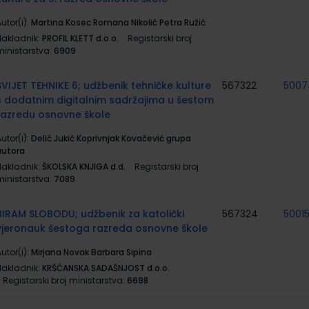
utor(i):
Martina Kosec Romana Nikolić Petra Ružić
Nakladnik:
PROFIL KLETT d.o.o.
Registarski broj
ministarstva:
6909
SVIJET TEHNIKE 6; udžbenik tehničke kulture
567322
5007
s dodatnim digitalnim sadržajima u šestom
razredu osnovne škole
utor(i):
Delić Jukić Koprivnjak Kovačević grupa
autora
Nakladnik:
ŠKOLSKA KNJIGA d.d.
Registarski broj
ministarstva:
7089
BIRAM SLOBODU; udžbenik za katolički
567324
5001
vjeronauk šestoga razreda osnovne škole
utor(i):
Mirjana Novak Barbara Sipina
Nakladnik:
KRŠĆANSKA SADAŠNJOST d.o.o.
Registarski broj ministarstva:
6698