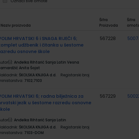
Označi sve omote
Šifra
Šifra
Naziv proizvoda
Proizvoda
omot
rupirani
roizvodi
VOLIM HRVATSKI 6 i SNAGA RIJEČI 6;
567228
5007
komplet udžbenik i čitanka u šestome
razredu osnovne škole
utor(i):
Anđelka Rihtarić Sanja Latin Vesna
Samardžić Anita Šojat
Nakladnik:
ŠKOLSKA KNJIGA d.d.
Registarski broj
ministarstva:
7102;7103
VOLIM HRVATSKI 6; radna bilježnica za
567229
5002
hrvatski jezik u šestome razredu osnovne
škole
utor(i):
Anđelka Rihtarić Sanja Latin
Nakladnik:
ŠKOLSKA KNJIGA d.d.
Registarski broj
ministarstva:
7103-DOM