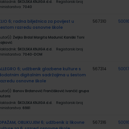
Nakladnik:
ŠKOLSKA KNJIGA d.d.
Registarski broj
ministarstva:
7040
KLIO 6; radna bilježnica za povijest u
567310
5001
šestom razredu osnovne škole
utor(i):
Željko Brdal Margita Madunić Kaniški Toni
Rajković
Nakladnik:
ŠKOLSKA KNJIGA d.d.
Registarski broj
ministarstva:
7040-DOM
ALLEGRO 6; udžbenik glazbene kulture s
567314
5001
dodatnim digitalnim sadržajima u šestom
razredu osnovne škole
utor(i):
Banov Brđanović Frančišković Ivančić grupa
autora
Nakladnik:
ŠKOLSKA KNJIGA d.d.
Registarski broj
ministarstva:
6981
OPAŽAM, OBLIKUJEM 6; udžbenik iz likovne
567316
5001
kulture za 6. razred osnovne škole