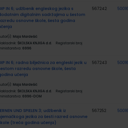
DIP IN 6; udžbenik engleskog jezika s
567242
5001
dodatnim digitalnim sadržajima u šestom
razredu osnovne škole, šesta godina
učenja
utor(i):
Maja Mardešić
Nakladnik:
ŠKOLSKA KNJIGA d.d.
Registarski broj
ministarstva:
6996
DIP IN 6; radna bilježnica za engleski jezik u
567243
5001
šestom razredu osnovne škole, šesta
godina učenja
utor(i):
Maja Mardešić
Nakladnik:
ŠKOLSKA KNJIGA d.d.
Registarski broj
ministarstva:
6996-DOM
LERNEN UND SPIELEN 3; udžbenik iz
567252
5001
njemačkoga jezika za šesti razred osnovne
škole (treća godina učenja)