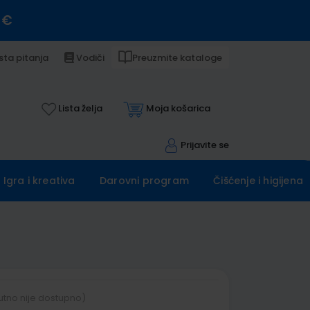
 €
sta pitanja
Vodiči
Preuzmite kataloge
Lista želja
Moja košarica
Prijavite se
Igra i kreativa
Darovni program
Čišćenje i higijena
utno nije dostupno)