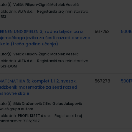
utor(i):
Velički Filipan-Žignić Matolek Veselić
Nakladnik:
ALFA d.d.
Registarski broj ministarstva:
6513
LERNEN UND SPIELEN 3; radna bilježnica iz
567253
5001
njemačkoga jezika za šesti razred osnovne
škole (treća godina učenja)
utor(i):
Velički Filipan-Žignić Matolek Veselić
Nakladnik:
ALFA d.d.
Registarski broj ministarstva:
6513-DOM
MATEMATIKA 6; komplet 1. i 2. svezak,
567278
5001
udžbenik matematike za šesti razred
osnovne škole
utor(i):
Šikić Draženović Žitko Golac Jakopović
Goleš grupa autora
Nakladnik:
PROFIL KLETT d.o.o.
Registarski broj
ministarstva:
7136;7137