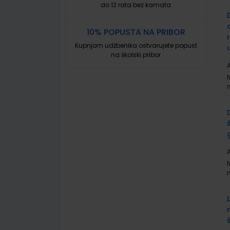
do 12 rata bez kamata
10% POPUSTA NA PRIBOR
Kupnjom udžbenika ostvarujete popust
na školski pribor
A
A