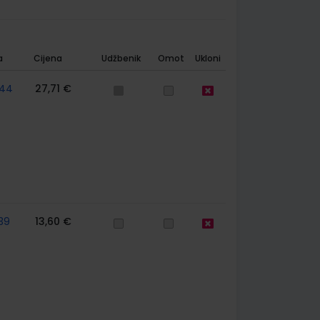
a
Cijena
Udžbenik
Omot
Ukloni
44
27,71 €
39
13,60 €