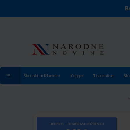
B
Školski udžbenici
Knjige
Tiskanice
Šk
UKUPNO - ODABRANI UDŽBENICI