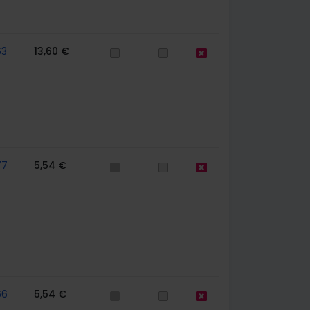
63
13,60 €
77
5,54 €
66
5,54 €