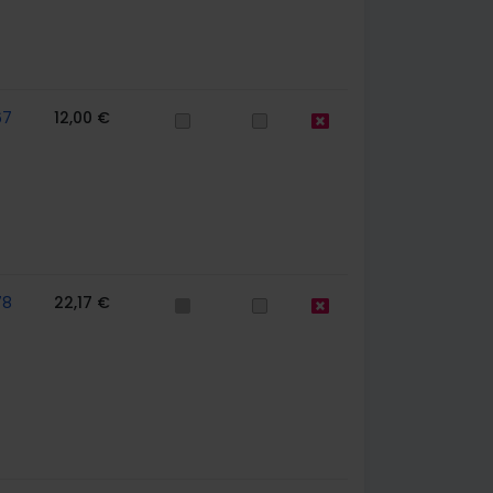
67
12,00 €
78
22,17 €