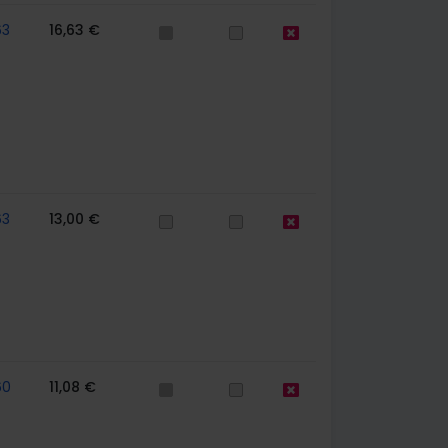
63
16,63 €
63
13,00 €
60
11,08 €