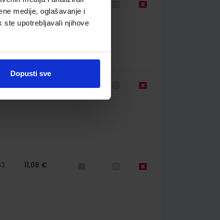
60
11,08 €
ene medije, oglašavanje i
k ste upotrebljavali njihove
Dopusti sve
60
12,00 €
63
11,08 €