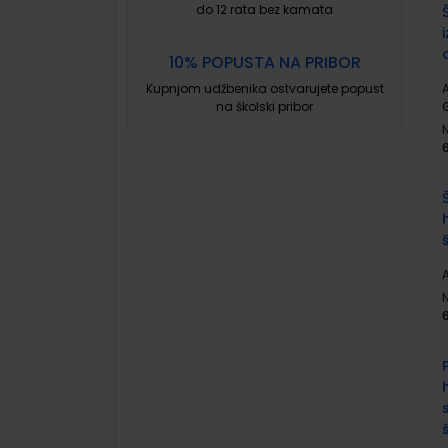
do 12 rata bez kamata
10% POPUSTA NA PRIBOR
Kupnjom udžbenika ostvarujete popust
A
na školski pribor
A