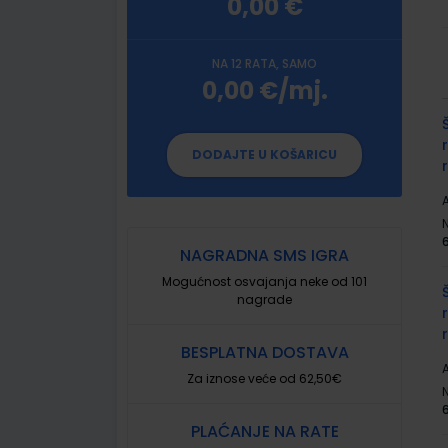
0,00 €
NA 12 RATA, SAMO
0,00 €/mj.
G
p
DODAJTE U KOŠARICU
A
NAGRADNA SMS IGRA
Mogućnost osvajanja neke od 101
nagrade
BESPLATNA DOSTAVA
A
Za iznose veće od 62,50€
PLAĆANJE NA RATE