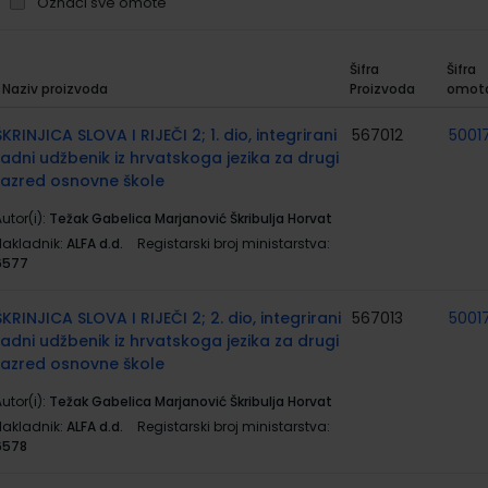
Označi sve omote
Šifra
Šifra
Naziv proizvoda
Proizvoda
omot
rupirani
roizvodi
ŠKRINJICA SLOVA I RIJEČI 2; 1. dio, integrirani
567012
5001
radni udžbenik iz hrvatskoga jezika za drugi
razred osnovne škole
utor(i):
Težak Gabelica Marjanović Škribulja Horvat
Nakladnik:
ALFA d.d.
Registarski broj ministarstva:
6577
ŠKRINJICA SLOVA I RIJEČI 2; 2. dio, integrirani
567013
5001
radni udžbenik iz hrvatskoga jezika za drugi
razred osnovne škole
utor(i):
Težak Gabelica Marjanović Škribulja Horvat
Nakladnik:
ALFA d.d.
Registarski broj ministarstva:
6578