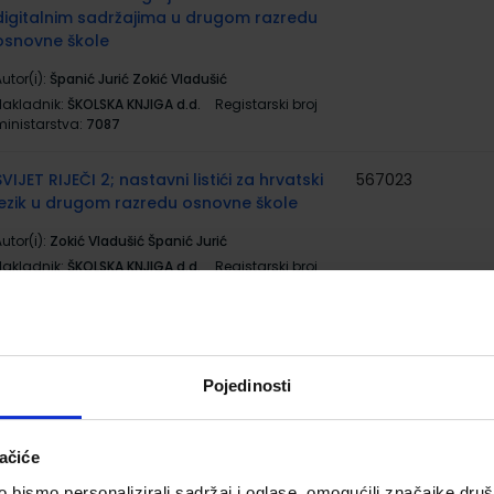
digitalnim sadržajima u drugom razredu
osnovne škole
utor(i):
Španić Jurić Zokić Vladušić
Nakladnik:
ŠKOLSKA KNJIGA d.d.
Registarski broj
ministarstva:
7087
SVIJET RIJEČI 2; nastavni listići za hrvatski
567023
jezik u drugom razredu osnovne škole
utor(i):
Zokić Vladušić Španić Jurić
Nakladnik:
ŠKOLSKA KNJIGA d.d.
Registarski broj
ministarstva:
7087-DOM
DIP IN 2; udžbenik engleskoga jezika s
567035
5001
dodatnim digitalnim sadržajima u drugom
Pojedinosti
razredu osnovne škole
utor(i):
Biserka Džeba Maja Mardešić
Nakladnik:
ŠKOLSKA KNJIGA d.d.
Registarski broj
ačiće
ministarstva:
6994
bismo personalizirali sadržaj i oglase, omogućili značajke društv