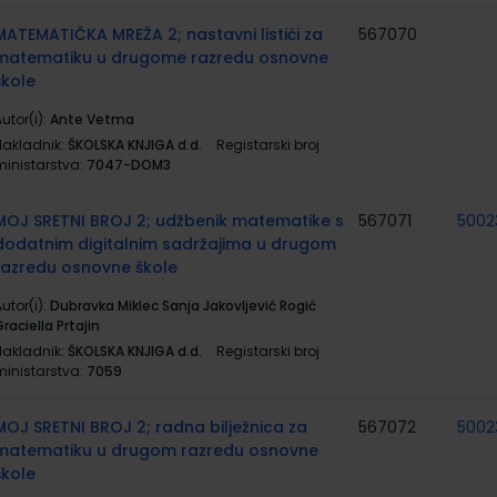
MATEMATIČKA MREŽA 2; nastavni listići za
567070
matematiku u drugome razredu osnovne
škole
utor(i):
Ante Vetma
Nakladnik:
ŠKOLSKA KNJIGA d.d.
Registarski broj
ministarstva:
7047-DOM3
MOJ SRETNI BROJ 2; udžbenik matematike s
567071
5002
dodatnim digitalnim sadržajima u drugom
razredu osnovne škole
utor(i):
Dubravka Miklec Sanja Jakovljević Rogić
raciella Prtajin
Nakladnik:
ŠKOLSKA KNJIGA d.d.
Registarski broj
ministarstva:
7059
MOJ SRETNI BROJ 2; radna bilježnica za
567072
5002
matematiku u drugom razredu osnovne
škole