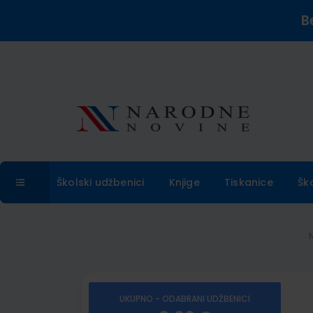
B
Školski udžbenici
Knjige
Tiskanice
Šk
UKUPNO - ODABRANI UDŽBENICI