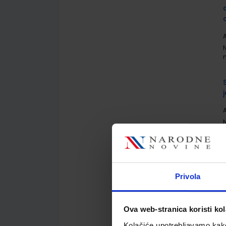
A
A
Privola
A
Ova web-stranica koristi kol
Kolačiće upotrebljavamo kako 