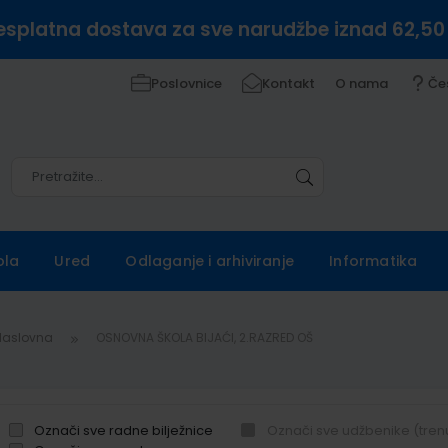
esplatna dostava za sve narudžbe iznad 62,50
Poslovnice
Kontakt
O nama
Če
Pretražite
Pretražite
ola
Ured
Odlaganje i arhiviranje
Informatika
Naslovna
OSNOVNA ŠKOLA BIJAĆI, 2.RAZRED OŠ
Označi sve radne bilježnice
Označi sve udžbenike (tren