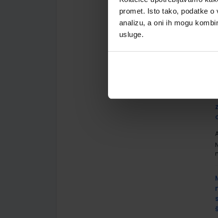
promet. Isto tako, podatke o 
analizu, a oni ih mogu kombini
usluge.
A
A