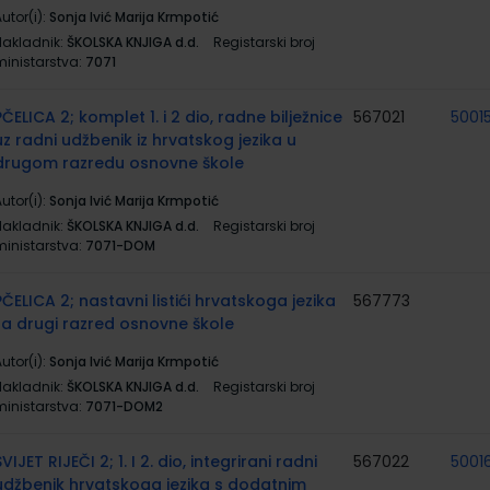
utor(i):
Sonja Ivić Marija Krmpotić
Nakladnik:
ŠKOLSKA KNJIGA d.d.
Registarski broj
ministarstva:
7071
PČELICA 2; komplet 1. i 2 dio, radne bilježnice
567021
5001
uz radni udžbenik iz hrvatskog jezika u
drugom razredu osnovne škole
utor(i):
Sonja Ivić Marija Krmpotić
Nakladnik:
ŠKOLSKA KNJIGA d.d.
Registarski broj
ministarstva:
7071-DOM
PČELICA 2; nastavni listići hrvatskoga jezika
567773
za drugi razred osnovne škole
utor(i):
Sonja Ivić Marija Krmpotić
Nakladnik:
ŠKOLSKA KNJIGA d.d.
Registarski broj
ministarstva:
7071-DOM2
SVIJET RIJEČI 2; 1. I 2. dio, integrirani radni
567022
50016
udžbenik hrvatskoga jezika s dodatnim