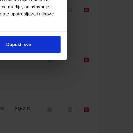
ene medije, oglašavanje i
58
13,00 €
k ste upotrebljavali njihove
Dopusti sve
9,50 €
39
21,62 €