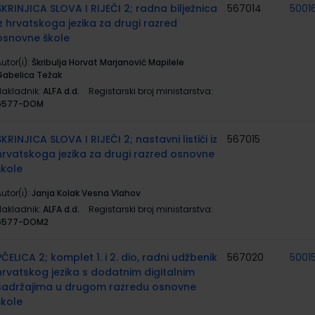
ŠKRINJICA SLOVA I RIJEČI 2; radna bilježnica
567014
5001
iz hrvatskoga jezika za drugi razred
osnovne škole
utor(i):
Škribulja Horvat Marjanović Mapilele
Gabelica Težak
Nakladnik:
ALFA d.d.
Registarski broj ministarstva:
6577-DOM
ŠKRINJICA SLOVA I RIJEČI 2; nastavni listići iz
567015
hrvatskoga jezika za drugi razred osnovne
škole
utor(i):
Janja Kolak Vesna Vlahov
Nakladnik:
ALFA d.d.
Registarski broj ministarstva:
6577-DOM2
PČELICA 2; komplet 1. i 2. dio, radni udžbenik
567020
5001
hrvatskog jezika s dodatnim digitalnim
sadržajima u drugom razredu osnovne
škole