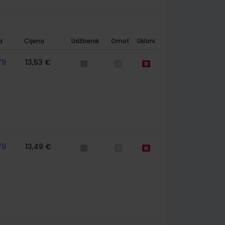
a
Cijena
Udžbenik
Omot
Ukloni
79
13,53 €
79
13,49 €