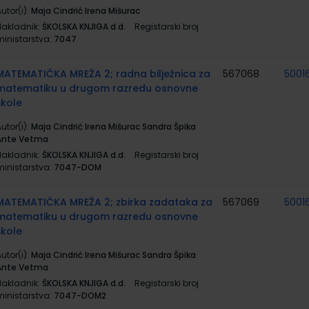
utor(i):
Maja Cindrić Irena Mišurac
Nakladnik:
ŠKOLSKA KNJIGA d.d.
Registarski broj
ministarstva:
7047
MATEMATIČKA MREŽA 2; radna bilježnica za
567068
5001
matematiku u drugom razredu osnovne
škole
utor(i):
Maja Cindrić Irena Mišurac Sandra Špika
Ante Vetma
Nakladnik:
ŠKOLSKA KNJIGA d.d.
Registarski broj
ministarstva:
7047-DOM
MATEMATIČKA MREŽA 2; zbirka zadataka za
567069
5001
matematiku u drugom razredu osnovne
škole
utor(i):
Maja Cindrić Irena Mišurac Sandra Špika
Ante Vetma
Nakladnik:
ŠKOLSKA KNJIGA d.d.
Registarski broj
ministarstva:
7047-DOM2