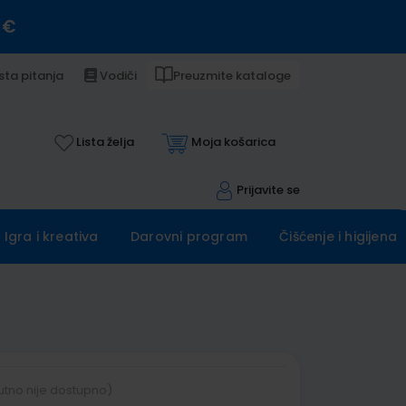
 €
sta pitanja
Vodiči
Preuzmite kataloge
Lista želja
Moja košarica
Prijavite se
Igra i kreativa
Darovni program
Čišćenje i higijena
utno nije dostupno)