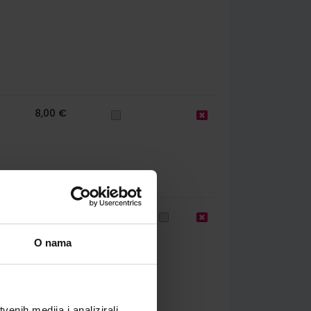
8,00 €
58
10,80 €
O nama
enih medija i analizirali