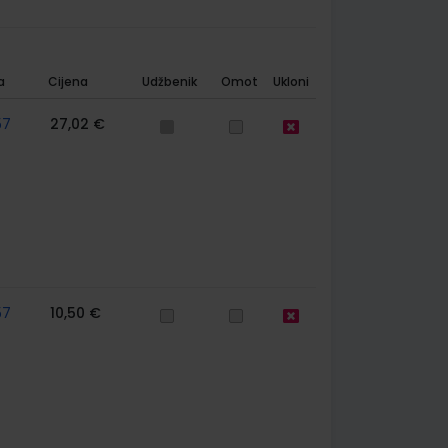
a
Cijena
Udžbenik
Omot
Ukloni
57
27,02 €
57
10,50 €