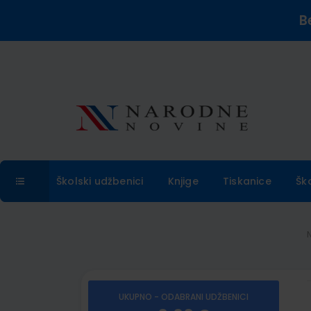
B
Školski udžbenici
Knjige
Tiskanice
Šk
UKUPNO - ODABRANI UDŽBENICI