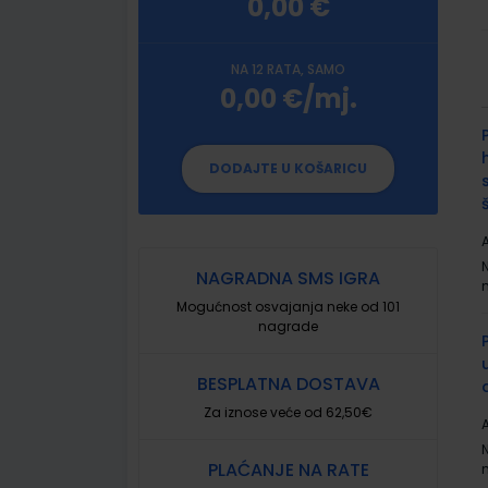
0,00 €
NA 12 RATA, SAMO
0,00 €/mj.
G
p
DODAJTE U KOŠARICU
A
NAGRADNA SMS IGRA
Mogućnost osvajanja neke od 101
nagrade
BESPLATNA DOSTAVA
Za iznose veće od 62,50€
A
PLAĆANJE NA RATE