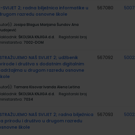
E-SVIJET 2; radna bilježnica informatike u
567080
500
drugom razredu osnovne škole
utor(i):
Josipa Blagus Marijana Šundov Ana
Budojević
Nakladnik:
ŠKOLSKA KNJIGA d.d.
Registarski broj
ministarstva:
7002-DOM
ISTRAŽUJEMO NAŠ SVIJET 2; udžbenik
567092
5002
prirode i društva s dodatnim digitalnim
sadržajima u drugom razredu osnovne
škole
utor(i):
Tamara Kisovar Ivanda Alena Letina
Nakladnik:
ŠKOLSKA KNJIGA d.d.
Registarski broj
ministarstva:
7034
ISTRAŽUJEMO NAŠ SVIJET 2; radna bilježnica
567093
5002
za prirodu i društvo u drugom razredu
osnovne škole