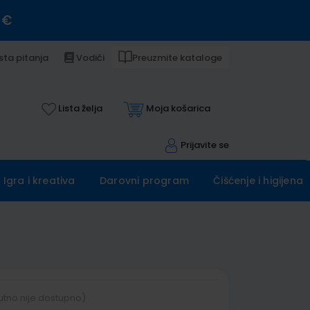
 €
sta pitanja
Vodiči
Preuzmite kataloge
Lista želja
Moja košarica
Prijavite se
Igra i kreativa
Darovni program
Čišćenje i higijena
utno nije dostupno)