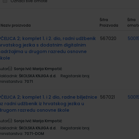
Označi sve omote
Šifra
Šifra
Naziv proizvoda
Proizvoda
omot
rupirani
roizvodi
PČELICA 2; komplet 1. i 2. dio, radni udžbenik
567020
5001
hrvatskog jezika s dodatnim digitalnim
sadržajima u drugom razredu osnovne
škole
utor(i):
Sonja Ivić Marija Krmpotić
Nakladnik:
ŠKOLSKA KNJIGA d.d.
Registarski broj
ministarstva:
7071
PČELICA 2; komplet 1. i 2 dio, radne bilježnice
567021
5001
uz radni udžbenik iz hrvatskog jezika u
drugom razredu osnovne škole
utor(i):
Sonja Ivić Marija Krmpotić
Nakladnik:
ŠKOLSKA KNJIGA d.d.
Registarski broj
ministarstva:
7071-DOM