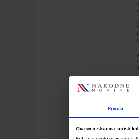
A
G
A
G
Privola
Ova web-stranica koristi kol
A
Kolačiće upotrebljavamo kako 