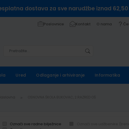
esplatna dostava za sve narudžbe iznad 62,50
Poslovnice
Kontakt
O nama
Če
Pretražite
Pretražite
ola
Ured
Odlaganje i arhiviranje
Informatika
Naslovna
OSNOVNA ŠKOLA BUKOVAC, 2.RAZRED OŠ
Označi sve radne bilježnice
Označi sve udžbenike (tren