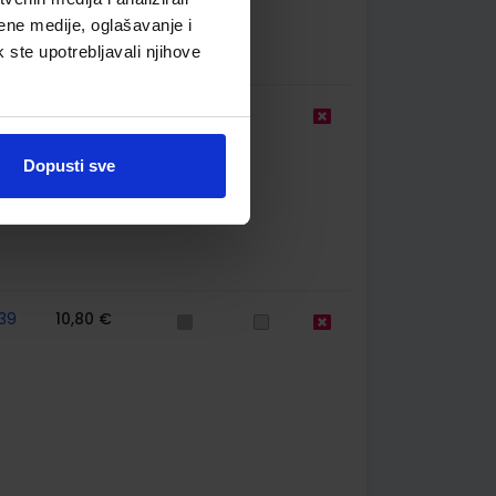
ene medije, oglašavanje i
k ste upotrebljavali njihove
9,50 €
Dopusti sve
39
10,80 €