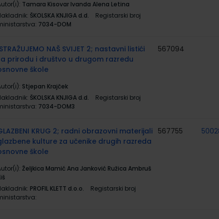
utor(i):
Tamara Kisovar Ivanda Alena Letina
Nakladnik:
ŠKOLSKA KNJIGA d.d.
Registarski broj
ministarstva:
7034-DOM
ISTRAŽUJEMO NAŠ SVIJET 2; nastavni listići
567094
za prirodu i društvo u drugom razredu
osnovne škole
utor(i):
Stjepan Krajček
Nakladnik:
ŠKOLSKA KNJIGA d.d.
Registarski broj
ministarstva:
7034-DOM3
GLAZBENI KRUG 2; radni obrazovni materijali
567755
5002
glazbene kulture za učenike drugih razreda
osnovne škole
utor(i):
Željkica Mamić Ana Janković Ružica Ambruš
iš
Nakladnik:
PROFIL KLETT d.o.o.
Registarski broj
ministarstva: