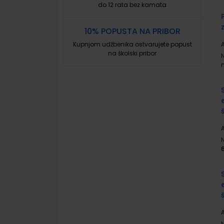
do 12 rata bez kamata
10% POPUSTA NA PRIBOR
Kupnjom udžbenika ostvarujete popust
A
na školski pribor
A
A