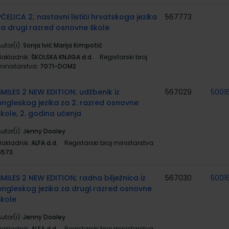
PČELICA 2; nastavni listići hrvatskoga jezika
567773
za drugi razred osnovne škole
utor(i):
Sonja Ivić Marija Krmpotić
Nakladnik:
ŠKOLSKA KNJIGA d.d.
Registarski broj
ministarstva:
7071-DOM2
SMILES 2 NEW EDITION; udžbenik iz
567029
5001
engleskog jezika za 2. razred osnovne
škole, 2. godina učenja
utor(i):
Jenny Dooley
Nakladnik:
ALFA d.d.
Registarski broj ministarstva:
6573
SMILES 2 NEW EDITION; radna bilježnica iz
567030
5001
engleskog jezika za drugi razred osnovne
škole
utor(i):
Jenny Dooley
Nakladnik:
ALFA d.d.
Registarski broj ministarstva: