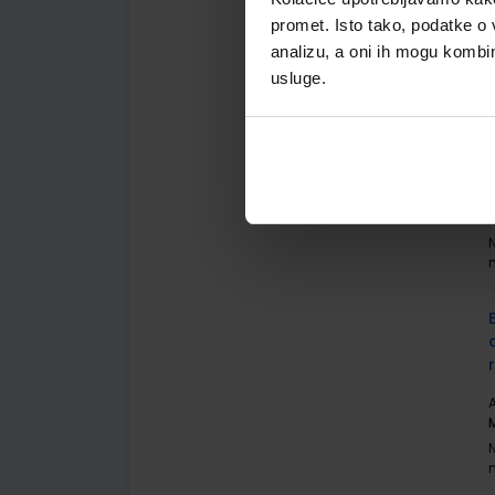
G
promet. Isto tako, podatke o 
analizu, a oni ih mogu kombini
usluge.
A
G
A