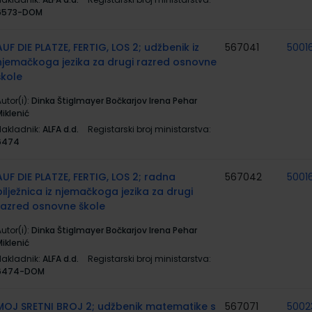
6573-DOM
AUF DIE PLATZE, FERTIG, LOS 2; udžbenik iz
567041
5001
njemačkoga jezika za drugi razred osnovne
škole
utor(i):
Dinka Štiglmayer Bočkarjov Irena Pehar
iklenić
Nakladnik:
ALFA d.d.
Registarski broj ministarstva:
6474
AUF DIE PLATZE, FERTIG, LOS 2; radna
567042
5001
bilježnica iz njemačkoga jezika za drugi
razred osnovne škole
utor(i):
Dinka Štiglmayer Bočkarjov Irena Pehar
iklenić
Nakladnik:
ALFA d.d.
Registarski broj ministarstva:
6474-DOM
MOJ SRETNI BROJ 2; udžbenik matematike s
567071
5002