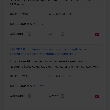
Nakladnik:
ŠKOLSKA KNJIGA d.d.
Registarski broj ministarstva:
6978-DOM
SKU:
CIJENA:
567289
13,60 €
ŠIFRA OMOTA:
500177
Udžbenik
Omot
PRIRODA 6; udžbenik prirode s dodatnim digitalnim
sadržajima u šestom razredu osnovne škole
Autor(i):
Bendelja Domjanović Horvat Garašić grupa autora
Nakladnik:
ŠKOLSKA KNJIGA d.d.
Registarski broj ministarstva:
7074
SKU:
CIJENA:
567296
11,08 €
ŠIFRA OMOTA:
500744
Udžbenik
Omot