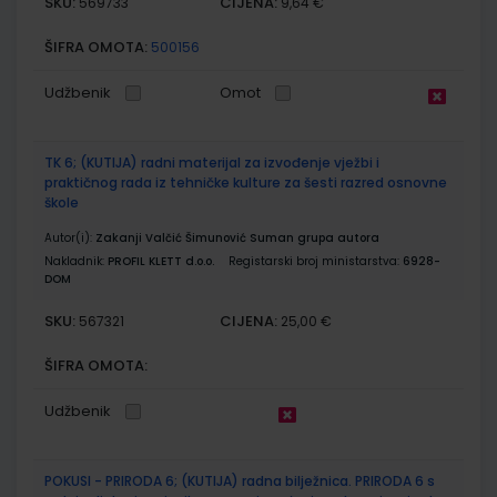
SKU:
CIJENA:
569733
9,64 €
ŠIFRA OMOTA:
500156
Udžbenik
Omot
TK 6; (KUTIJA) radni materijal za izvođenje vježbi i
praktičnog rada iz tehničke kulture za šesti razred osnovne
škole
Autor(i):
Zakanji Valčić Šimunović Suman grupa autora
Nakladnik:
PROFIL KLETT d.o.o.
Registarski broj ministarstva:
6928-
DOM
SKU:
CIJENA:
567321
25,00 €
ŠIFRA OMOTA:
Udžbenik
POKUSI - PRIRODA 6; (KUTIJA) radna bilježnica. PRIRODA 6 s