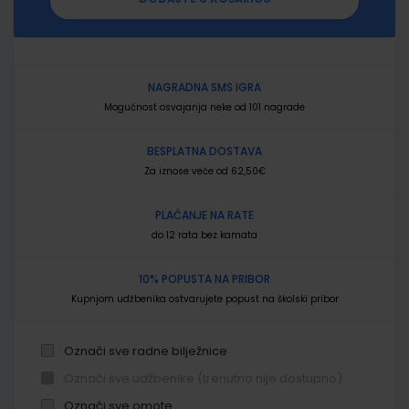
NAGRADNA SMS IGRA
Mogućnost osvajanja neke od 101 nagrade
BESPLATNA DOSTAVA
Za iznose veće od 62,50€
PLAĆANJE NA RATE
do 12 rata bez kamata
10% POPUSTA NA PRIBOR
Kupnjom udžbenika ostvarujete popust na školski pribor
Označi sve radne bilježnice
Označi sve udžbenike (trenutno nije dostupno)
Označi sve omote