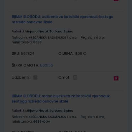
BIRAM SLOBODU; udžbenik za katolički vjeronauk šestoga
razreda osnovne škole
Autor(i):
Mirjana Novak Barbara Sipina
Nakladnik:
KRŠĆANSKA SADAŠNJOST d.o.o.
Registarski broj
ministarstva:
6698
SKU:
CIJENA:
567324
11,08 €
ŠIFRA OMOTA:
500156
Udžbenik
Omot
BIRAM SLOBODU; radna bilježnica za katolički vjeronauk
šestoga razreda osnovne škole
Autor(i):
Mirjana Novak Barbara Sipina
Nakladnik:
KRŠĆANSKA SADAŠNJOST d.o.o.
Registarski broj
ministarstva:
6698-DOM