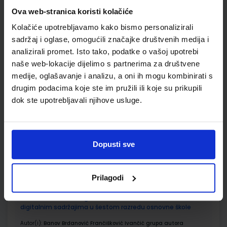
Ova web-stranica koristi kolačiće
ŠIFRA OMOTA:
500179
Kolačiće upotrebljavamo kako bismo personalizirali
Udžbenik
Omot
sadržaj i oglase, omogućili značajke društvenih medija i
analizirali promet. Isto tako, podatke o vašoj upotrebi
naše web-lokacije dijelimo s partnerima za društvene
POVIJEST 6; radna bilježnica iz povijesti za šesti razred
medije, oglašavanje i analizu, a oni ih mogu kombinirati s
osnovne škole
drugim podacima koje ste im pružili ili koje su prikupili
Autor(i):
Ante Birin Danijela Deković Tomislav Šarlija
dok ste upotrebljavali njihove usluge.
Nakladnik:
ALFA d.d.
Registarski broj ministarstva:
6559-DOM
SKU:
CIJENA:
567306
12,00 €
Dopusti sve
ŠIFRA OMOTA:
500167
Udžbenik
Omot
Prilagodi
ALLEGRO 6; udžbenik glazbene kulture s dodatnim
digitalnim sadržajima u šestom razredu osnovne škole
Autor(i):
Banov Brđanović Frančišković Ivančić grupa autora