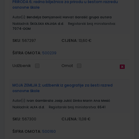
PRIRODA 6; radna bilježnica za prirodu u šestom razredu
osnovne škole
Autor(i):
Bendelja Domjanović Horvat Garašić grupa autora
Nakladnik:
ŠKOLSKA KNJIGA d.d.
Registarski broj ministarstva:
7074-DOM
SKU:
CIJENA:
567297
13,60 €
ŠIFRA OMOTA:
500239
Udžbenik
Omot
MOJA ZEMLJA 2; udžbenik iz geografije za šesti razred
osnovne škole
Autor(i):
Ivan Gambiroža Josip Jukić Dinko Marin Ana Mesić
Nakladnik:
ALFA d.d.
Registarski broj ministarstva:
6541
SKU:
CIJENA:
567300
11,08 €
ŠIFRA OMOTA:
500160