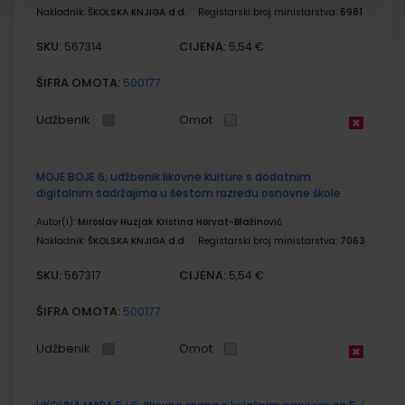
Nakladnik:
ŠKOLSKA KNJIGA d.d.
Registarski broj ministarstva:
6981
SKU:
CIJENA:
567314
5,54 €
ŠIFRA OMOTA:
500177
Udžbenik
Omot
MOJE BOJE 6; udžbenik likovne kulture s dodatnim
digitalnim sadržajima u šestom razredu osnovne škole
Autor(i):
Miroslav Huzjak Kristina Horvat-Blažinović
Nakladnik:
ŠKOLSKA KNJIGA d.d.
Registarski broj ministarstva:
7063
SKU:
CIJENA:
567317
5,54 €
ŠIFRA OMOTA:
500177
Udžbenik
Omot