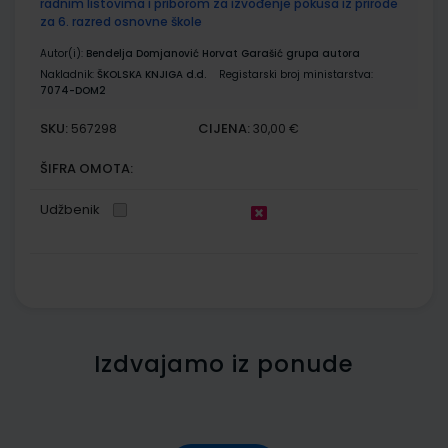
radnim listovima i priborom za izvođenje pokusa iz prirode
za 6. razred osnovne škole
Autor(i):
Bendelja Domjanović Horvat Garašić grupa autora
Nakladnik:
ŠKOLSKA KNJIGA d.d.
Registarski broj ministarstva:
7074-DOM2
SKU:
CIJENA:
567298
30,00 €
ŠIFRA OMOTA:
Udžbenik
Izdvajamo iz ponude