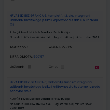
Grupirani
HRVATSKI BEZ GRANICA 6; komplet 1. i 2. dio. integrirani
proizvodi
udžbenik hrvatskoga jezika i književnosti s dds u 6. razredu
OŠ
Autor(i):
Levak Močibob Sandalić Pettv Budija
Nakladnik:
ŠKOLSKA KNJIGA d.d.
Registarski broj ministarstva:
7029
SKU:
CIJENA:
567224
27,71 €
ŠIFRA OMOTA:
500157
Udžbenik
Omot
HRVATSKI BEZ GRANICA 6; radna bilježnica uz integrirani
udžbenik hrvatskoga jezika i književnosti u šestome razredu
osnovne škole
Autor(i):
Levak Močibob Sandalić Pettv Budija
Nakladnik:
ŠKOLSKA KNJIGA d.d.
Registarski broj ministarstva:
7029-DOM