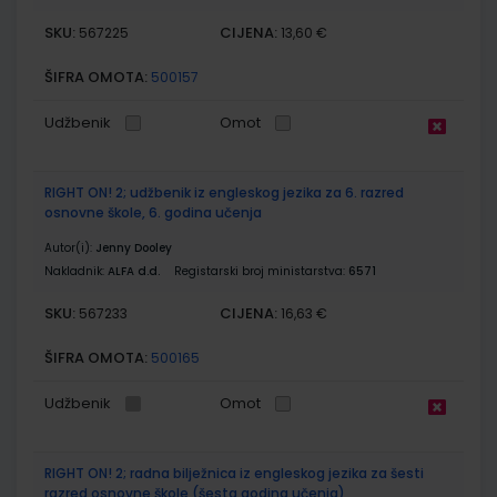
SKU:
CIJENA:
567225
13,60 €
ŠIFRA OMOTA:
500157
Udžbenik
Omot
RIGHT ON! 2; udžbenik iz engleskog jezika za 6. razred
osnovne škole, 6. godina učenja
Autor(i):
Jenny Dooley
Nakladnik:
ALFA d.d.
Registarski broj ministarstva:
6571
SKU:
CIJENA:
567233
16,63 €
ŠIFRA OMOTA:
500165
Udžbenik
Omot
RIGHT ON! 2; radna bilježnica iz engleskog jezika za šesti
razred osnovne škole (šesta godina učenja)