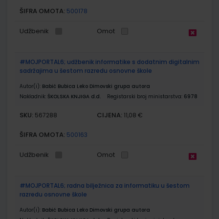
ŠIFRA OMOTA:
500178
Udžbenik
Omot
#MOJPORTAL6; udžbenik informatike s dodatnim digitalnim
sadržajima u šestom razredu osnovne škole
Autor(i):
Babić Bubica Leko Dimovski grupa autora
Nakladnik:
ŠKOLSKA KNJIGA d.d.
Registarski broj ministarstva:
6978
SKU:
CIJENA:
567288
11,08 €
ŠIFRA OMOTA:
500163
Udžbenik
Omot
#MOJPORTAL6; radna bilježnica za informatiku u šestom
razredu osnovne škole
Autor(i):
Babić Bubica Leko Dimovski grupa autora