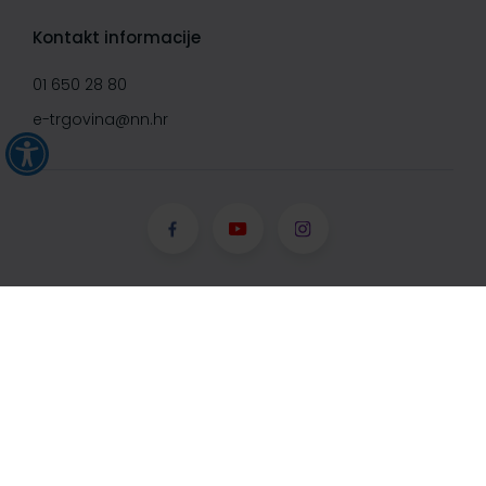
Kontakt informacije
01 650 28 80
e-trgovina@nn.hr
© Narodne novine d.d. 2008-
2026, Sva prava pridržana