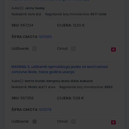
Autor(i):
Jenny Dooley
Nakladnik:
ALFA d.d.
Registarski broj ministarstva:
6571-DOM
SKU:
CIJENA:
567234
12,00 €
ŠIFRA OMOTA:
500165
Udžbenik
Omot
MAXIMAL 3; udžbenik njemačkoga jezika za šesti razred
osnovne škole, treća godina učenja
Autor(i):
Motta Krulak-Kempisty Brass Glđck Klobučar
Nakladnik:
PROFIL KLETT d.o.o.
Registarski broj ministarstva:
6893
SKU:
CIJENA:
567256
11,08 €
ŠIFRA OMOTA:
500178
Udžbenik
Omot