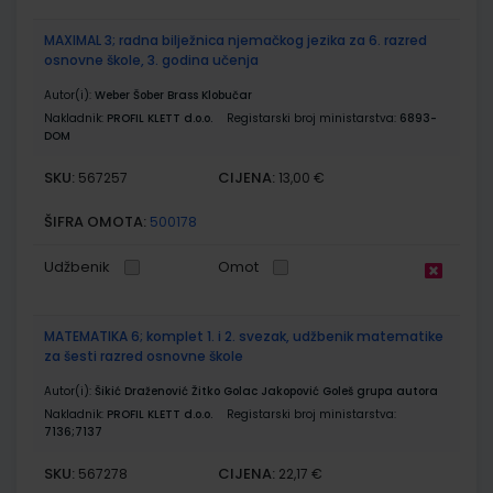
MAXIMAL 3; radna bilježnica njemačkog jezika za 6. razred
osnovne škole, 3. godina učenja
Autor(i):
Weber Šober Brass Klobučar
Nakladnik:
PROFIL KLETT d.o.o.
Registarski broj ministarstva:
6893-
DOM
SKU:
CIJENA:
567257
13,00 €
ŠIFRA OMOTA:
500178
Udžbenik
Omot
MATEMATIKA 6; komplet 1. i 2. svezak, udžbenik matematike
za šesti razred osnovne škole
Autor(i):
Šikić Draženović Žitko Golac Jakopović Goleš grupa autora
Nakladnik:
PROFIL KLETT d.o.o.
Registarski broj ministarstva:
7136;7137
SKU:
CIJENA:
567278
22,17 €