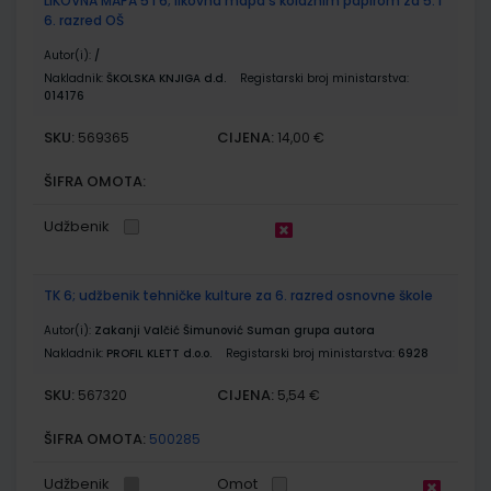
LIKOVNA MAPA 5 i 6; likovna mapa s kolažnim papirom za 5. i
6. razred OŠ
Autor(i):
/
Nakladnik:
ŠKOLSKA KNJIGA d.d.
Registarski broj ministarstva:
014176
SKU:
CIJENA:
569365
14,00 €
ŠIFRA OMOTA:
Udžbenik
TK 6; udžbenik tehničke kulture za 6. razred osnovne škole
Autor(i):
Zakanji Valčić Šimunović Suman grupa autora
Nakladnik:
PROFIL KLETT d.o.o.
Registarski broj ministarstva:
6928
SKU:
CIJENA:
567320
5,54 €
ŠIFRA OMOTA:
500285
Udžbenik
Omot