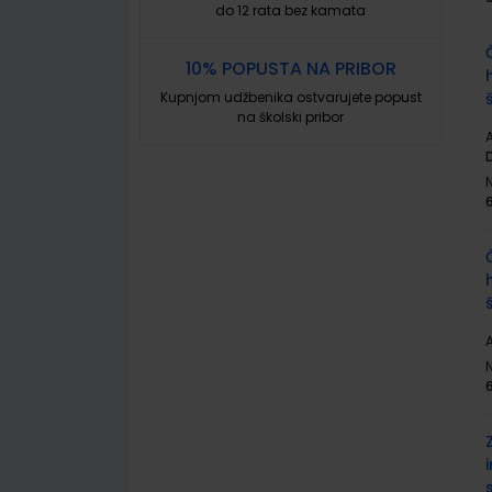
do 12 rata bez kamata
10% POPUSTA NA PRIBOR
Kupnjom udžbenika ostvarujete popust
na školski pribor
A
A