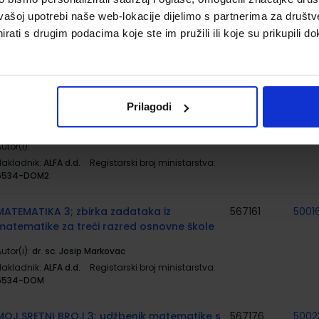
MATEMATIKA 3; 2. dio, radni udžbenik iz
567160
5001
vašoj upotrebi naše web-lokacije dijelimo s partnerima za društv
matematike za treći razred osnovne škole
rati s drugim podacima koje ste im pružili ili koje su prikupili do
utor(i):
Josip Markovac
Nakladnik:
ALFA d.d.
Registarski broj ministarstva:
6534
MATEMATIKA 3; Radna bilježnica iz
569743
5001
Prilagodi
matematike za treći razred osnovne škole
utor(i):
Nakladnik:
ALFA d.d.
Registarski broj ministarstva:
6534-DOM2
MATEMATIKA 3; zbirka zadataka iz
567161
5001
matematike za treći razred osnovne škole
utor(i):
dr. sc. Josip Markovac
Nakladnik:
ALFA d.d.
Registarski broj ministarstva:
6534-DOM
MOJ SRETNI BROJ 3; udžbenik matematike s
567176
5002