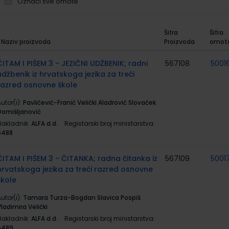
Označi sve omote
Šifra
Šifra
Naziv proizvoda
Proizvoda
omot
rupirani
roizvodi
ČITAM I PIŠEM 3 - JEZIČNI UDŽBENIK; radni
567108
5001
udžbenik iz hrvatskoga jezika za treći
razred osnovne škole
utor(i):
Pavličević-Franić Velički Aladrović Slovaček
Domišljanović
Nakladnik:
ALFA d.d.
Registarski broj ministarstva:
6488
ČITAM I PIŠEM 3 - ČITANKA; radna čitanka iz
567109
5001
hrvatskoga jezika za treći razred osnovne
škole
utor(i):
Tamara Turza-Bogdan Slavica Pospiš
ladimira Velički
Nakladnik:
ALFA d.d.
Registarski broj ministarstva:
6489