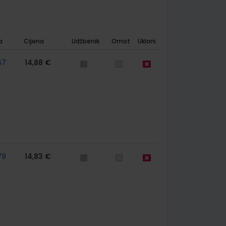
a
Cijena
Udžbenik
Omot
Ukloni
67
14,88 €
79
14,83 €