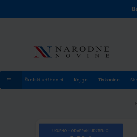
B
Školski udžbenici
Knjige
Tiskanice
Šk
UKUPNO - ODABRANI UDŽBENICI