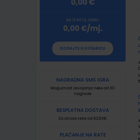
0,00 €
NA 12 RATA, SAMO
0,00 €/mj.
G
p
DODAJTE U KOŠARICU
A
NAGRADNA SMS IGRA
Mogućnost osvajanja neke od 101
nagrade
BESPLATNA DOSTAVA
Za iznose veće od 62,50€
A
V
PLAĆANJE NA RATE