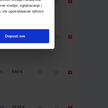
60
11,94 €
ene medije, oglašavanje i
k ste upotrebljavali njihove
67
9,50 €
Dopusti sve
60
9,50 €
39
23,78 €