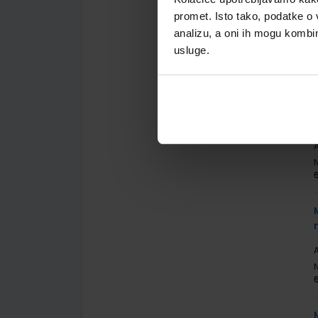
promet. Isto tako, podatke o 
analizu, a oni ih mogu kombini
A
usluge.
A
A