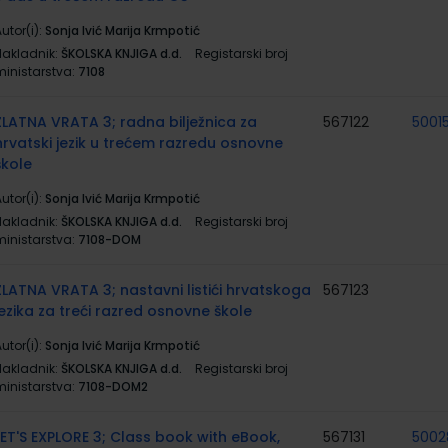
utor(i):
Sonja Ivić Marija Krmpotić
Nakladnik:
ŠKOLSKA KNJIGA d.d.
Registarski broj
ministarstva:
7108
ZLATNA VRATA 3; radna bilježnica za
567122
5001
hrvatski jezik u trećem razredu osnovne
škole
utor(i):
Sonja Ivić Marija Krmpotić
Nakladnik:
ŠKOLSKA KNJIGA d.d.
Registarski broj
ministarstva:
7108-DOM
ZLATNA VRATA 3; nastavni listići hrvatskoga
567123
jezika za treći razred osnovne škole
utor(i):
Sonja Ivić Marija Krmpotić
Nakladnik:
ŠKOLSKA KNJIGA d.d.
Registarski broj
ministarstva:
7108-DOM2
LET'S EXPLORE 3; Class book with eBook,
567131
5002