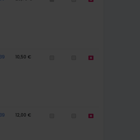
39
10,50 €
39
12,00 €