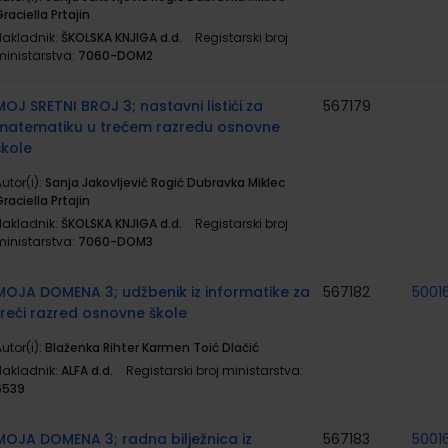
raciella Prtajin
Nakladnik:
ŠKOLSKA KNJIGA d.d.
Registarski broj
ministarstva:
7060-DOM2
MOJ SRETNI BROJ 3; nastavni listići za
567179
matematiku u trećem razredu osnovne
škole
utor(i):
Sanja Jakovljević Rogić Dubravka Miklec
raciella Prtajin
Nakladnik:
ŠKOLSKA KNJIGA d.d.
Registarski broj
ministarstva:
7060-DOM3
MOJA DOMENA 3; udžbenik iz informatike za
567182
5001
treći razred osnovne škole
utor(i):
Blaženka Rihter Karmen Toić Dlačić
Nakladnik:
ALFA d.d.
Registarski broj ministarstva:
6539
MOJA DOMENA 3; radna bilježnica iz
567183
5001