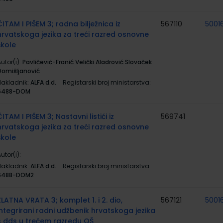
ČITAM I PIŠEM 3; radna bilježnica iz
567110
5001
hrvatskoga jezika za treći razred osnovne
škole
utor(i):
Pavličević-Franić Velički Aladrović Slovaček
Domišljanović
Nakladnik:
ALFA d.d.
Registarski broj ministarstva:
6488-DOM
ČITAM I PIŠEM 3; Nastavni listići iz
569741
hrvatskoga jezika za treći razred osnovne
škole
utor(i):
Nakladnik:
ALFA d.d.
Registarski broj ministarstva:
6488-DOM2
ZLATNA VRATA 3; komplet 1. i 2. dio,
567121
50016
integrirani radni udžbenik hrvatskoga jezika
s dds u trećem razredu OŠ