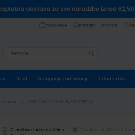
esplatna dostava za sve narudžbe iznad 62,50
Poslovnice
Kontakt
O nama
Če
Pretražite
Pretražite
ola
Ured
Odlaganje i arhiviranje
Informatika
Naslovna
OSNOVNA ŠKOLA GLINA, 3.RAZRED OŠ
Označi sve radne bilježnice
Označi sve udžbenike (tren