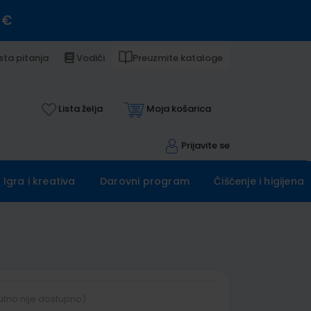
 €
sta pitanja
Vodiči
Preuzmite kataloge
Lista želja
Moja košarica
Prijavite se
Igra i kreativa
Darovni program
Čišćenje i higijena
utno nije dostupno)