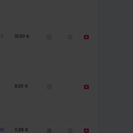
57
10,50 €
8,00 €
85
11,88 €