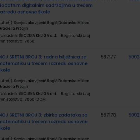
dodatnim digitalnim sadržajima u trećem
razredu osnovne škole
utor(i):
Sanja Jakovljević Rogić Dubravka Miklec
raciella Prtajin
Nakladnik:
ŠKOLSKA KNJIGA d.d.
Registarski broj
ministarstva:
7060
MOJ SRETNI BROJ 3; radna bilježnica za
567177
5002
matematiku u trećem razredu osnovne
škole
utor(i):
Sanja Jakovljević Rogić Dubravka Miklec
raciella Prtajin
Nakladnik:
ŠKOLSKA KNJIGA d.d.
Registarski broj
ministarstva:
7060-DOM
MOJ SRETNI BROJ 3; zbirka zadataka za
567178
5002
matematiku u trećem razredu osnovne
škole
utor(i):
Sanja Jakovljević Rogić Dubravka Miklec