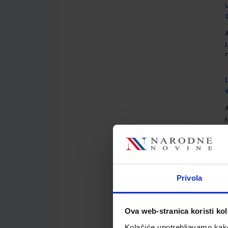
A
A
Privola
A
Ova web-stranica koristi kol
Kolačiće upotrebljavamo kako 