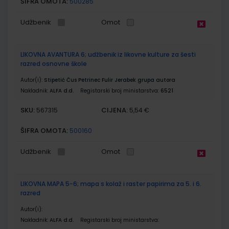
ŠIFRA OMOTA:
500285
Udžbenik
Omot
LIKOVNA AVANTURA 6; udžbenik iz likovne kulture za šesti
razred osnovne škole
Autor(i):
Stipetić Čus Petrinec Fulir Jerabek grupa autora
Nakladnik:
ALFA d.d.
Registarski broj ministarstva:
6521
SKU:
CIJENA:
567315
5,54 €
ŠIFRA OMOTA:
500160
Udžbenik
Omot
LIKOVNA MAPA 5-6; mapa s kolaž i raster papirima za 5. i 6.
razred
Autor(i):
Nakladnik:
ALFA d.d.
Registarski broj ministarstva: