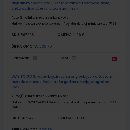
digitalnim sadržajima u šestom razredu osnovne škole,
treća godina učenja, drugi strani jezik
Autor(i):
Olinka Breka Zvonka Ivković
Nakladnik:
ŠKOLSKA KNJIGA d.d.
Registarski broj ministarstva:
7106
SKU:
CIJENA:
567246
11,08 €
ŠIFRA OMOTA:
500170
Udžbenik
Omot
WAY TO GO 3; radna bilježnica za engleski jezik u šestom
razredu osnovne škole, treća godina učenja, drugi strani
jezik
Autor(i):
Olinka Breka Zvonka Ivković
Nakladnik:
ŠKOLSKA KNJIGA d.d.
Registarski broj ministarstva:
7106-
DOM
SKU:
CIJENA:
567247
13,00 €
ŠIFRA OMOTA:
500170