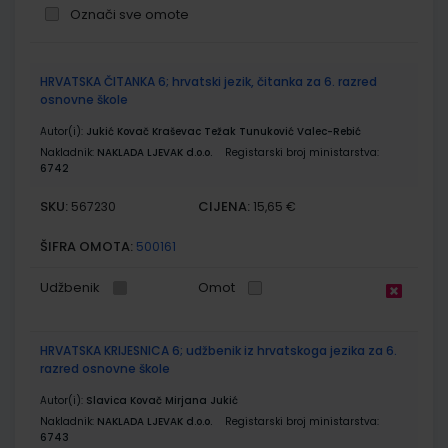
Označi sve omote
Grupirani
HRVATSKA ČITANKA 6; hrvatski jezik, čitanka za 6. razred
proizvodi
osnovne škole
Autor(i):
Jukić Kovač Kraševac Težak Tunuković Valec-Rebić
Nakladnik:
NAKLADA LJEVAK d.o.o.
Registarski broj ministarstva:
6742
SKU:
CIJENA:
567230
15,65 €
ŠIFRA OMOTA:
500161
Udžbenik
Omot
HRVATSKA KRIJESNICA 6; udžbenik iz hrvatskoga jezika za 6.
razred osnovne škole
Autor(i):
Slavica Kovač Mirjana Jukić
Nakladnik:
NAKLADA LJEVAK d.o.o.
Registarski broj ministarstva:
6743