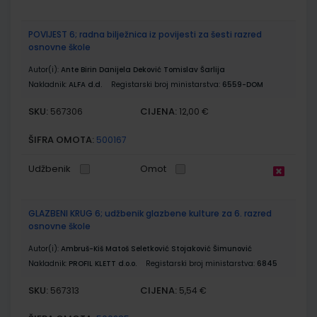
POVIJEST 6; radna bilježnica iz povijesti za šesti razred
osnovne škole
Autor(i):
Ante Birin Danijela Deković Tomislav Šarlija
Nakladnik:
ALFA d.d.
Registarski broj ministarstva:
6559-DOM
SKU:
CIJENA:
567306
12,00 €
ŠIFRA OMOTA:
500167
Udžbenik
Omot
GLAZBENI KRUG 6; udžbenik glazbene kulture za 6. razred
osnovne škole
Autor(i):
Ambruš-Kiš Matoš Seletković Stojaković Šimunović
Nakladnik:
PROFIL KLETT d.o.o.
Registarski broj ministarstva:
6845
SKU:
CIJENA:
567313
5,54 €