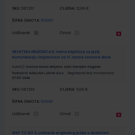
SKU:
CIJENA:
567231
12,06 €
ŠIFRA OMOTA:
500157
Udžbenik
Omot
HRVATSKA KRIJESNICA 6; radna bilježnica za jezik,
komunikaciju i književnost za VI. razred osnovne škole
Autor(i):
Slavica Kovač Mirjana Jukić Danijela Zagorec
Nakladnik:
NAKLADA LJEVAK d.o.o.
Registarski broj ministarstva:
6743-DOM
SKU:
CIJENA:
567232
11,00 €
ŠIFRA OMOTA:
500161
Udžbenik
Omot
WAY TO GO 3; udžbenik engleskog jezika s dodatnim