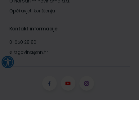
O Narodnim novinama d.d.
Opći uvjeti korištenja
Kontakt informacije
01 650 28 80
e-trgovina@nn.hr