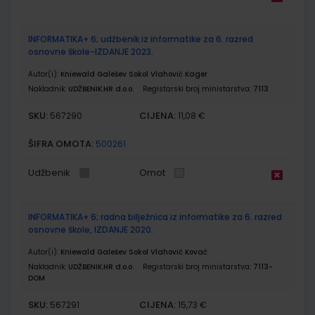
INFORMATIKA+ 6; udžbenik iz informatike za 6. razred
osnovne škole-IZDANJE 2023.
Autor(i):
Kniewald Galešev Sokol Vlahović Kager
Nakladnik:
UDŽBENIK.HR d.o.o.
Registarski broj ministarstva:
7113
SKU:
CIJENA:
567290
11,08 €
ŠIFRA OMOTA:
500261
Udžbenik
Omot
INFORMATIKA+ 6; radna bilježnica iz informatike za 6. razred
osnovne škole, IZDANJE 2020.
Autor(i):
Kniewald Galešev Sokol Vlahović Kovač
Nakladnik:
UDŽBENIK.HR d.o.o.
Registarski broj ministarstva:
7113-
DOM
SKU:
CIJENA:
567291
15,73 €