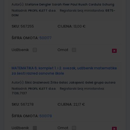
Autor(i):
Stefanie Dengler Sarah Fleer Paul Rusch Cordula Schurig
Nakladnik:
PROFIL KLETT d.o.o.
Registarski broj ministarstva:
6875-
DOM
SKU:
CIJENA:
567255
13,00 €
ŠIFRA OMOTA:
500177
Udžbenik
Omot
MATEMATIKA 6; komplet 1. i 2. svezak, udžbenik matematike
za šesti razred osnovne škole
Autor(i):
Šikić Draženović Žitko Golac Jakopović Goleš grupa autora
Nakladnik:
PROFIL KLETT d.o.o.
Registarski broj ministarstva:
7136;7137
SKU:
CIJENA:
567278
22,17 €
ŠIFRA OMOTA:
500178
Udžbenik
Omot