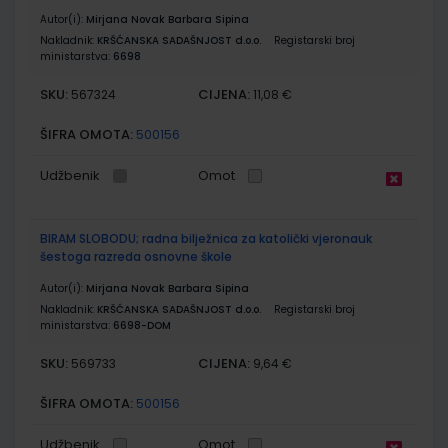
Autor(i):
Mirjana Novak Barbara Sipina
Nakladnik:
KRŠĆANSKA SADAŠNJOST d.o.o.
Registarski broj
ministarstva:
6698
SKU:
CIJENA:
567324
11,08 €
ŠIFRA OMOTA:
500156
Udžbenik
Omot
BIRAM SLOBODU; radna bilježnica za katolički vjeronauk
šestoga razreda osnovne škole
Autor(i):
Mirjana Novak Barbara Sipina
Nakladnik:
KRŠĆANSKA SADAŠNJOST d.o.o.
Registarski broj
ministarstva:
6698-DOM
SKU:
CIJENA:
569733
9,64 €
ŠIFRA OMOTA:
500156
Udžbenik
Omot