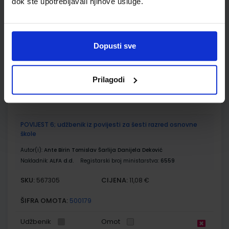
dok ste upotrebljavali njihove usluge.
Autor(i):
Orešić Tišma Vuk Bujan Kralj
Nakladnik:
ŠKOLSKA KNJIGA d.d.
Registarski broj ministarstva:
7018-
DOM
Dopusti sve
SKU:
CIJENA:
567303
13,60 €
ŠIFRA OMOTA:
500175
Prilagodi
Udžbenik
Omot
POVIJEST 6; udžbenik iz povijesti za šesti razred osnovne
škole
Autor(i):
Ante Birin Tomislav Šarlija Danijela Deković
Nakladnik:
ALFA d.d.
Registarski broj ministarstva:
6559
SKU:
CIJENA:
567305
11,08 €
ŠIFRA OMOTA:
500179
Udžbenik
Omot