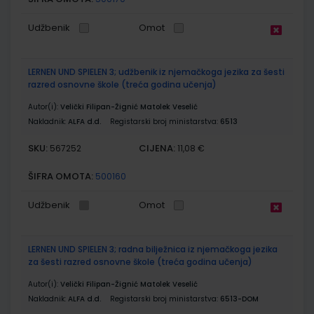
Udžbenik
Omot
LERNEN UND SPIELEN 3; udžbenik iz njemačkoga jezika za šesti
razred osnovne škole (treća godina učenja)
Autor(i):
Velički Filipan-Žignić Matolek Veselić
Nakladnik:
ALFA d.d.
Registarski broj ministarstva:
6513
SKU:
CIJENA:
567252
11,08 €
ŠIFRA OMOTA:
500160
Udžbenik
Omot
LERNEN UND SPIELEN 3; radna bilježnica iz njemačkoga jezika
za šesti razred osnovne škole (treća godina učenja)
Autor(i):
Velički Filipan-Žignić Matolek Veselić
Nakladnik:
ALFA d.d.
Registarski broj ministarstva:
6513-DOM