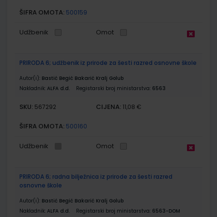
ŠIFRA OMOTA:
500159
Udžbenik
Omot
PRIRODA 6; udžbenik iz prirode za šesti razred osnovne škole
Autor(i):
Bastić Begić Bakarić Kralj Golub
Nakladnik:
ALFA d.d.
Registarski broj ministarstva:
6563
SKU:
CIJENA:
567292
11,08 €
ŠIFRA OMOTA:
500160
Udžbenik
Omot
PRIRODA 6; radna bilježnica iz prirode za šesti razred
osnovne škole
Autor(i):
Bastić Begić Bakarić Kralj Golub
Nakladnik:
ALFA d.d.
Registarski broj ministarstva:
6563-DOM