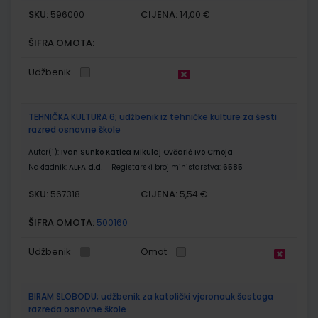
SKU:
CIJENA:
596000
14,00 €
ŠIFRA OMOTA:
Udžbenik
TEHNIČKA KULTURA 6; udžbenik iz tehničke kulture za šesti
razred osnovne škole
Autor(i):
Ivan Sunko Katica Mikulaj Ovčarić Ivo Crnoja
Nakladnik:
ALFA d.d.
Registarski broj ministarstva:
6585
SKU:
CIJENA:
567318
5,54 €
ŠIFRA OMOTA:
500160
Udžbenik
Omot
BIRAM SLOBODU; udžbenik za katolički vjeronauk šestoga
razreda osnovne škole