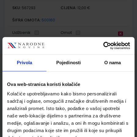
SKU:
CIJENA:
567293
12,00 €
ŠIFRA OMOTA:
500160
Udžbenik
Omot
GEA 2; udžbenik geografije s dodatnim digitalnim
sadržajima u šestom razredu osnovne škole
Privola
Pojedinosti
O nama
Autor(i):
Orešić Tišma Vuk Bujan Kralj
Nakladnik:
ŠKOLSKA KNJIGA d.d.
Registarski broj ministarstva:
7018
Ova web-stranica koristi kolačiće
SKU:
CIJENA:
567302
11,08 €
Kolačiće upotrebljavamo kako bismo personalizirali
ŠIFRA OMOTA:
500175
sadržaj i oglase, omogućili značajke društvenih medija i
analizirali promet. Isto tako, podatke o vašoj upotrebi
Udžbenik
Omot
naše web-lokacije dijelimo s partnerima za društvene
medije, oglašavanje i analizu, a oni ih mogu kombinirati s
GEA 2; radna bilježnica za geografiju u šestom razredu
drugim podacima koje ste im pružili ili koje su prikupili
osnovne škole