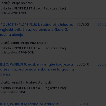
utor(i):
Phillips Shipton
Nakladnik:
PROFIL KLETT d.o.o.
Registarski broj
ministarstva:
6784
PROJECT EXPLORE PLUS 1; radna bilježnica za
567500
5001
engleski jezik, 6. razred osnovne škole, 3.
godina učenja
utor(i):
Sarah Phillips Paul Shipton
Nakladnik:
PROFIL KLETT d.o.o.
Registarski broj
ministarstva:
6784-DOM
HELLO, WORLD! 6; udžbenik engleskog jezika
567240
5001
za šesti razred osnovne škole, šesta godina
učenja
utor(i):
Ivana Kirin Marinko Uremović
Nakladnik:
PROFIL KLETT d.o.o.
Registarski broj
ministarstva:
6851
HELLO, WORLD! 6; radna bilježnica iz
567241
5001