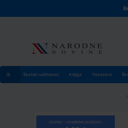
B
Školski udžbenici
Knjige
Tiskanice
Šk
UKUPNO - ODABRANI UDŽBENICI