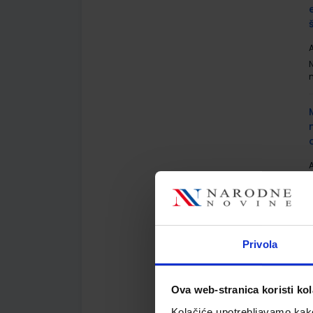
A
A
Privola
Ova web-stranica koristi kol
A
Kolačiće upotrebljavamo kako 