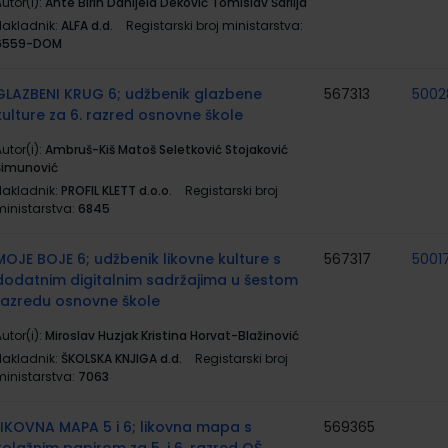
utor(i):
Ante Birin Danijela Deković Tomislav Šarlija
Nakladnik:
ALFA d.d.
Registarski broj ministarstva:
6559-DOM
GLAZBENI KRUG 6; udžbenik glazbene
567313
5002
kulture za 6. razred osnovne škole
utor(i):
Ambruš-Kiš Matoš Seletković Stojaković
Šimunović
Nakladnik:
PROFIL KLETT d.o.o.
Registarski broj
ministarstva:
6845
MOJE BOJE 6; udžbenik likovne kulture s
567317
5001
dodatnim digitalnim sadržajima u šestom
razredu osnovne škole
utor(i):
Miroslav Huzjak Kristina Horvat-Blažinović
Nakladnik:
ŠKOLSKA KNJIGA d.d.
Registarski broj
ministarstva:
7063
LIKOVNA MAPA 5 i 6; likovna mapa s
569365