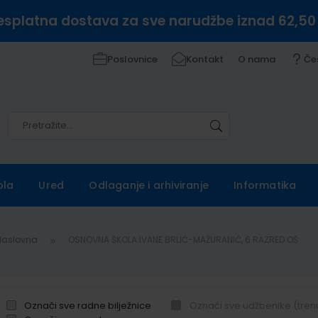
esplatna dostava za sve narudžbe iznad 62,50
Poslovnice
Kontakt
O nama
Če
Pretražite
Pretražite
ola
Ured
Odlaganje i arhiviranje
Informatika
Naslovna
OSNOVNA ŠKOLA IVANE BRLIĆ-MAŽURANIĆ, 6.RAZRED OŠ
Označi sve radne bilježnice
Označi sve udžbenike (tren