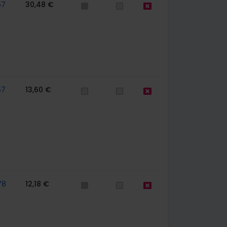
57
30,48 €
57
13,60 €
78
12,18 €