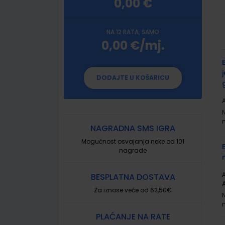
0,00 €
NA 12 RATA, SAMO
0,00 €/mj.
G
p
DODAJTE U KOŠARICU
A
NAGRADNA SMS IGRA
Mogućnost osvajanja neke od 101
nagrade
A
BESPLATNA DOSTAVA
Za iznose veće od 62,50€
PLAĆANJE NA RATE