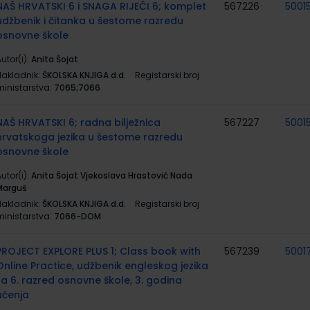
NAŠ HRVATSKI 6 i SNAGA RIJEČI 6; komplet
567226
5001
udžbenik i čitanka u šestome razredu
osnovne škole
utor(i):
Anita Šojat
Nakladnik:
ŠKOLSKA KNJIGA d.d.
Registarski broj
ministarstva:
7065;7066
NAŠ HRVATSKI 6; radna bilježnica
567227
5001
hrvatskoga jezika u šestome razredu
osnovne škole
utor(i):
Anita Šojat Vjekoslava Hrastović Nada
Marguš
Nakladnik:
ŠKOLSKA KNJIGA d.d.
Registarski broj
ministarstva:
7066-DOM
PROJECT EXPLORE PLUS 1; Class book with
567239
5001
Online Practice, udžbenik engleskog jezika
za 6. razred osnovne škole, 3. godina
učenja