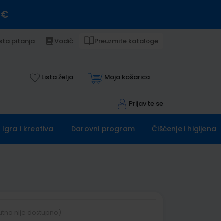
 €
sta pitanja
Vodiči
Preuzmite kataloge
Lista želja
Moja košarica
Prijavite se
Igra i kreativa
Darovni program
Čišćenje i higijena
utno nije dostupno)