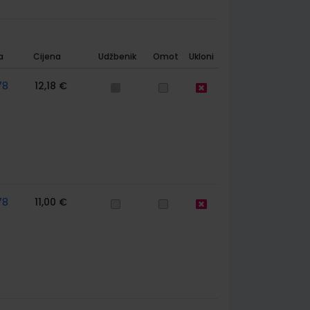
a
Cijena
Udžbenik
Omot
Ukloni
78
12,18 €
78
11,00 €