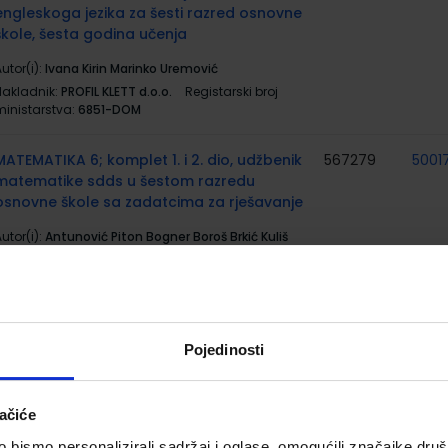
engleskoga jezika za šesti razred osnovne
škole, šesta godina učenja
utor(i):
Ivana Kirin Marinko Uremović
Nakladnik:
PROFIL KLETT d.o.o.
Registarski broj
ministarstva:
6851-DOM
MATEMATIKA 6; komplet 1. i 2. dio, udžbenik
567279
5001
matematike sdds u šestom razredu
osnovne škole sa zadatcima za rješavanje
utor(i):
Antunović Piton Bogner Boroš Brkić Kuliš
Rodiger Zvelf
Nakladnik:
ŠKOLSKA KNJIGA d.d.
Registarski broj
ministarstva:
7055
#MOJPORTAL6; udžbenik informatike s
567288
5001
Pojedinosti
dodatnim digitalnim sadržajima u šestom
razredu osnovne škole
ačiće
utor(i):
Babić Bubica Leko Dimovski grupa autora
Nakladnik:
ŠKOLSKA KNJIGA d.d.
Registarski broj
bismo personalizirali sadržaj i oglase, omogućili značajke društv