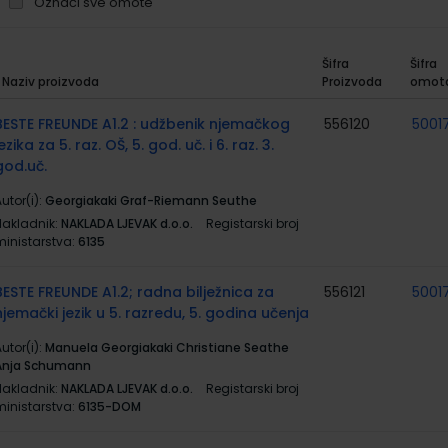
Označi sve omote
Šifra
Šifra
Naziv proizvoda
Proizvoda
omot
rupirani
roizvodi
BESTE FREUNDE A1.2 : udžbenik njemačkog
556120
5001
jezika za 5. raz. OŠ, 5. god. uč. i 6. raz. 3.
god.uč.
utor(i):
Georgiakaki Graf-Riemann Seuthe
Nakladnik:
NAKLADA LJEVAK d.o.o.
Registarski broj
ministarstva:
6135
BESTE FREUNDE A1.2; radna bilježnica za
556121
5001
njemački jezik u 5. razredu, 5. godina učenja
utor(i):
Manuela Georgiakaki Christiane Seathe
Anja Schumann
Nakladnik:
NAKLADA LJEVAK d.o.o.
Registarski broj
ministarstva:
6135-DOM