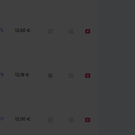
75
13,60 €
79
12,18 €
67
12,00 €