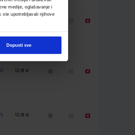
ene medije, oglašavanje i
k ste upotrebljavali njihove
77
13,60 €
Dopusti sve
61
12,18 €
75
12,18 €