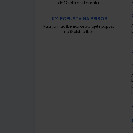
do 12 rata bez kamata
10% POPUSTA NA PRIBOR
A
Kupnjom udžbenika ostvarujete popust
na školski pribor
A