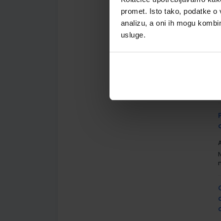
promet. Isto tako, podatke o 
analizu, a oni ih mogu kombini
usluge.
A
A