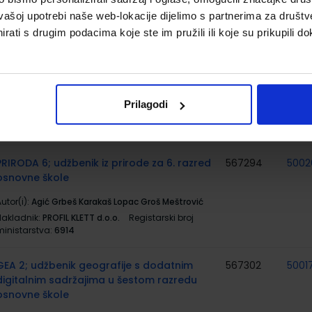
ministarstva:
6978
vašoj upotrebi naše web-lokacije dijelimo s partnerima za društv
rati s drugim podacima koje ste im pružili ili koje su prikupili do
#MOJPORTAL6; radna bilježnica za
567289
5001
informatiku u šestom razredu osnovne
škole
utor(i):
Babić Bubica Leko Dimovski grupa autora
Prilagodi
Nakladnik:
ŠKOLSKA KNJIGA d.d.
Registarski broj
ministarstva:
6978-DOM
PRIRODA 6; udžbenik iz prirode za 6. razred
567294
5002
osnovne škole
utor(i):
Agić Grbeš Karakaš Lopac Groš Meštrović
Nakladnik:
PROFIL KLETT d.o.o.
Registarski broj
ministarstva:
6914
GEA 2; udžbenik geografije s dodatnim
567302
5001
digitalnim sadržajima u šestom razredu
osnovne škole