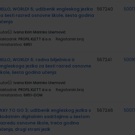
HELLO, WORLD! 6; udžbenik engleskog jezika
567240
5001
za šesti razred osnovne škole, šesta godina
učenja
utor(i):
Ivana Kirin Marinko Uremović
Nakladnik:
PROFIL KLETT d.o.o.
Registarski broj
ministarstva:
6851
HELLO, WORLD! 6; radna bilježnica iz
567241
5001
engleskoga jezika za šesti razred osnovne
škole, šesta godina učenja
utor(i):
Ivana Kirin Marinko Uremović
Nakladnik:
PROFIL KLETT d.o.o.
Registarski broj
ministarstva:
6851-DOM
WAY TO GO 3; udžbenik engleskog jezika s
567246
5001
dodatnim digitalnim sadržajima u šestom
razredu osnovne škole, treća godina
učenja, drugi strani jezik