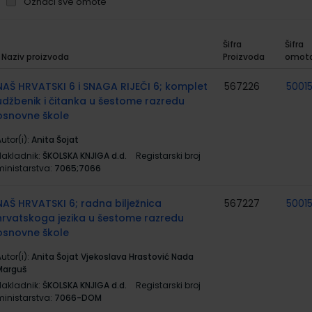
Označi sve omote
Šifra
Šifra
Naziv proizvoda
Proizvoda
omot
rupirani
roizvodi
NAŠ HRVATSKI 6 i SNAGA RIJEČI 6; komplet
567226
5001
udžbenik i čitanka u šestome razredu
osnovne škole
utor(i):
Anita Šojat
Nakladnik:
ŠKOLSKA KNJIGA d.d.
Registarski broj
ministarstva:
7065;7066
NAŠ HRVATSKI 6; radna bilježnica
567227
5001
hrvatskoga jezika u šestome razredu
osnovne škole
utor(i):
Anita Šojat Vjekoslava Hrastović Nada
Marguš
Nakladnik:
ŠKOLSKA KNJIGA d.d.
Registarski broj
ministarstva:
7066-DOM