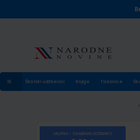
B
Školski udžbenici
Knjige
Tiskanice
Šk
UKUPNO - ODABRANI UDŽBENICI