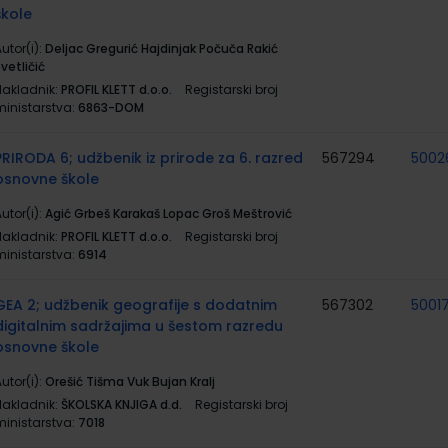
škole
utor(i):
Deljac Gregurić Hajdinjak Počuča Rakić
vetličić
Nakladnik:
PROFIL KLETT d.o.o.
Registarski broj
ministarstva:
6863-DOM
PRIRODA 6; udžbenik iz prirode za 6. razred
567294
5002
osnovne škole
utor(i):
Agić Grbeš Karakaš Lopac Groš Meštrović
Nakladnik:
PROFIL KLETT d.o.o.
Registarski broj
ministarstva:
6914
GEA 2; udžbenik geografije s dodatnim
567302
5001
digitalnim sadržajima u šestom razredu
osnovne škole
utor(i):
Orešić Tišma Vuk Bujan Kralj
Nakladnik:
ŠKOLSKA KNJIGA d.d.
Registarski broj
ministarstva:
7018