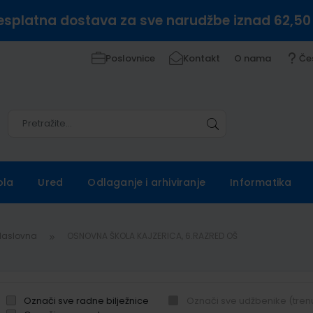
esplatna dostava za sve narudžbe iznad 62,50
Poslovnice
Kontakt
O nama
Če
Pretražite
Pretražite
ola
Ured
Odlaganje i arhiviranje
Informatika
Naslovna
OSNOVNA ŠKOLA KAJZERICA, 6.RAZRED OŠ
Označi sve radne bilježnice
Označi sve udžbenike (tren