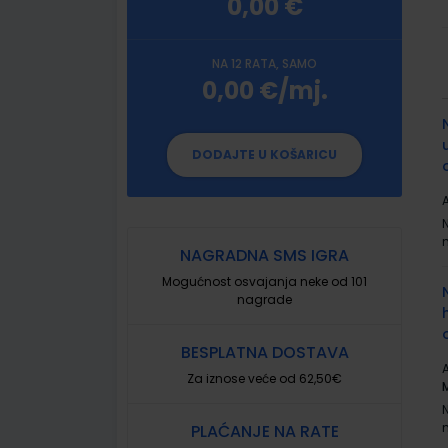
0,00 €
NA 12 RATA, SAMO
0,00 €/mj.
G
p
DODAJTE U KOŠARICU
A
NAGRADNA SMS IGRA
Mogućnost osvajanja neke od 101
nagrade
BESPLATNA DOSTAVA
A
Za iznose veće od 62,50€
PLAĆANJE NA RATE