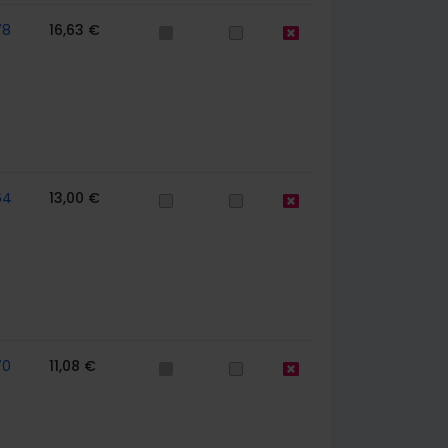
78
16,63 €
64
13,00 €
70
11,08 €