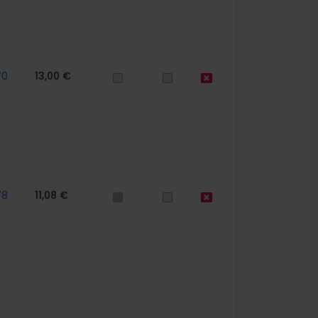
70
13,00 €
78
11,08 €