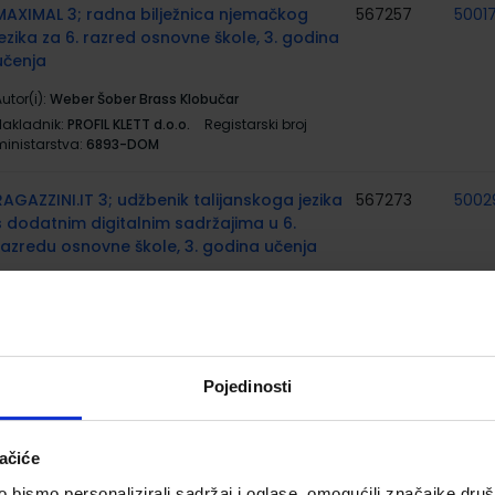
MAXIMAL 3; radna bilježnica njemačkog
567257
5001
jezika za 6. razred osnovne škole, 3. godina
učenja
utor(i):
Weber Šober Brass Klobučar
Nakladnik:
PROFIL KLETT d.o.o.
Registarski broj
ministarstva:
6893-DOM
RAGAZZINI.IT 3; udžbenik talijanskoga jezika
567273
5002
s dodatnim digitalnim sadržajima u 6.
razredu osnovne škole, 3. godina učenja
utor(i):
Nina Karković Andreja Mrkonjić
Nakladnik:
ŠKOLSKA KNJIGA d.d.
Registarski broj
ministarstva:
7082
RAGAZZINI.IT 3; radna bilježnica
567274
5002
Pojedinosti
talijanskoga jezika u 6. razredu osnovne
škole, 3. godina učenja
ačiće
utor(i):
Nina Karković Andreja Mrkonjić
bismo personalizirali sadržaj i oglase, omogućili značajke društv