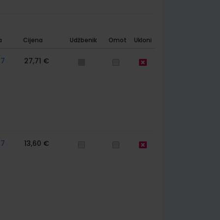
a
Cijena
Udžbenik
Omot
Ukloni
57
27,71 €
57
13,60 €