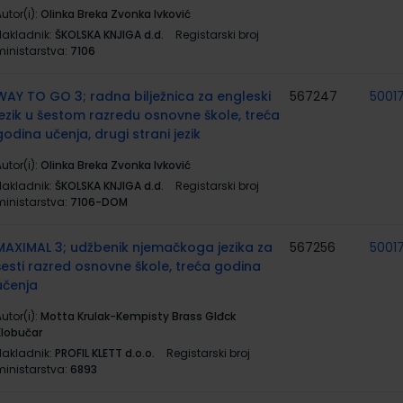
utor(i):
Olinka Breka Zvonka Ivković
Nakladnik:
ŠKOLSKA KNJIGA d.d.
Registarski broj
ministarstva:
7106
WAY TO GO 3; radna bilježnica za engleski
567247
5001
jezik u šestom razredu osnovne škole, treća
godina učenja, drugi strani jezik
utor(i):
Olinka Breka Zvonka Ivković
Nakladnik:
ŠKOLSKA KNJIGA d.d.
Registarski broj
ministarstva:
7106-DOM
MAXIMAL 3; udžbenik njemačkoga jezika za
567256
5001
šesti razred osnovne škole, treća godina
učenja
utor(i):
Motta Krulak-Kempisty Brass Glđck
Klobučar
Nakladnik:
PROFIL KLETT d.o.o.
Registarski broj
ministarstva:
6893