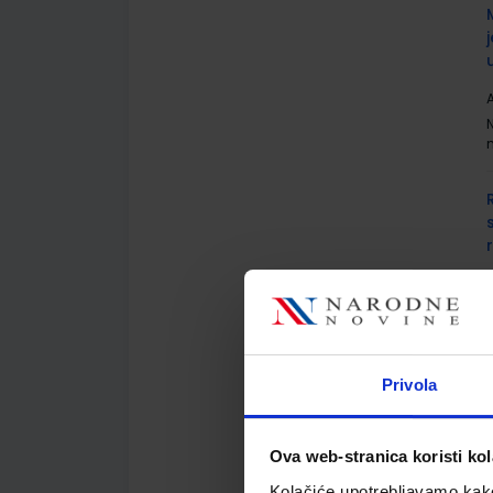
A
A
Privola
Ova web-stranica koristi kol
A
Kolačiće upotrebljavamo kako 