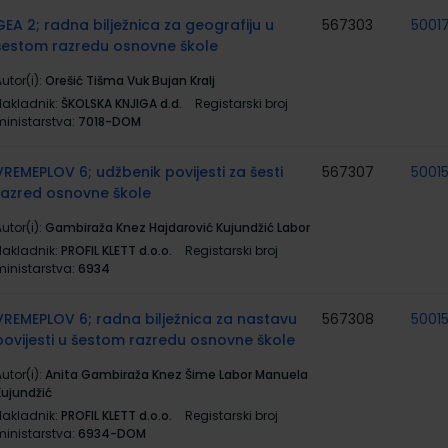
GEA 2; radna bilježnica za geografiju u
567303
5001
šestom razredu osnovne škole
utor(i):
Orešić Tišma Vuk Bujan Kralj
Nakladnik:
ŠKOLSKA KNJIGA d.d.
Registarski broj
ministarstva:
7018-DOM
VREMEPLOV 6; udžbenik povijesti za šesti
567307
5001
razred osnovne škole
utor(i):
Gambiraža Knez Hajdarović Kujundžić Labor
Nakladnik:
PROFIL KLETT d.o.o.
Registarski broj
ministarstva:
6934
VREMEPLOV 6; radna bilježnica za nastavu
567308
5001
povijesti u šestom razredu osnovne škole
utor(i):
Anita Gambiraža Knez Šime Labor Manuela
Kujundžić
Nakladnik:
PROFIL KLETT d.o.o.
Registarski broj
ministarstva:
6934-DOM