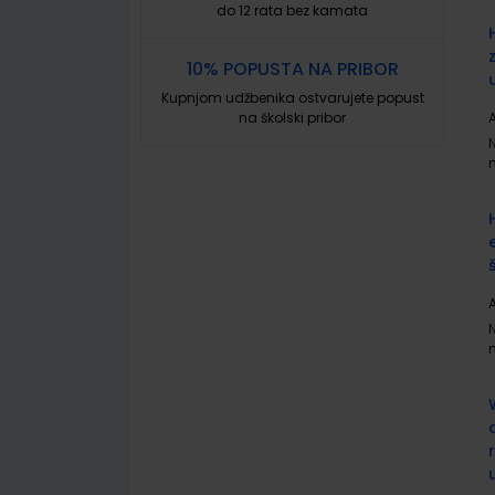
do 12 rata bez kamata
10% POPUSTA NA PRIBOR
Kupnjom udžbenika ostvarujete popust
na školski pribor
A
A