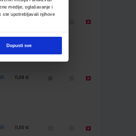
ene medije, oglašavanje i
k ste upotrebljavali njihove
78
22,17 €
Dopusti sve
85
11,08 €
85
11,00 €