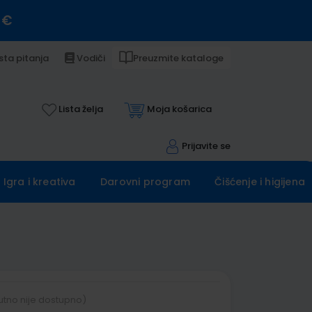
 €
sta pitanja
Vodiči
Preuzmite kataloge
Lista želja
Moja košarica
Prijavite se
Igra i kreativa
Darovni program
Čišćenje i higijena
utno nije dostupno)