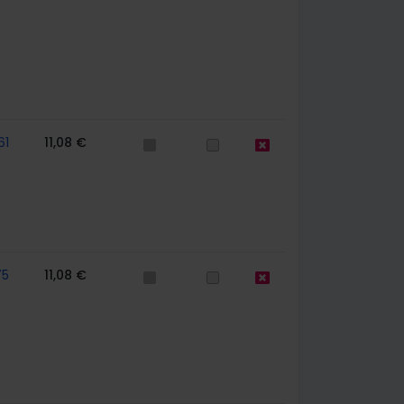
61
11,08 €
75
11,08 €