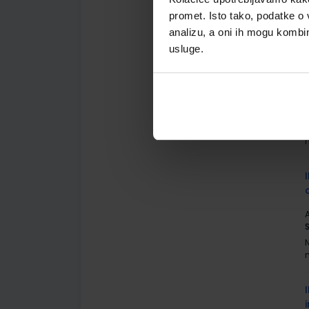
promet. Isto tako, podatke o 
analizu, a oni ih mogu kombini
usluge.
A
A
S