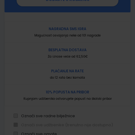
NAGRADNA SMS IGRA
Mogućnost osvajanja neke od 101 nagrade
BESPLATNA DOSTAVA
Za iznose veće od 62,50€
PLAĆANJE NA RATE
do 12 rata bez kamata
10% POPUSTA NA PRIBOR
Kupnjom udžbenika ostvarujete popust na školski pribor
Označi sve radne bilježnice
Označi sve udžbenike (trenutno nije dostupno)
Označi sve omote