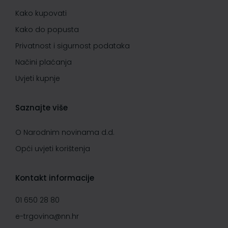
Kako kupovati
Kako do popusta
Privatnost i sigurnost podataka
Načini plaćanja
Uvjeti kupnje
Saznajte više
O Narodnim novinama d.d.
Opći uvjeti korištenja
Kontakt informacije
01 650 28 80
e-trgovina@nn.hr