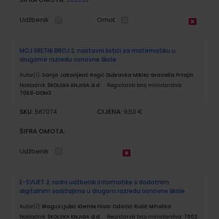
Udžbenik
Omot
MOJ SRETNI BROJ 2; nastavni listići za matematiku u
drugome razredu osnovne škole
Autor(i):
Sanja Jakovljević Rogić Dubravka Miklec Graciella Prtajin
Nakladnik:
ŠKOLSKA KNJIGA d.d.
Registarski broj ministarstva:
7059-DOM3
SKU:
CIJENA:
567074
9,50 €
ŠIFRA OMOTA:
Udžbenik
E-SVIJET 2; radni udžbenik informatike s dodatnim
digitalnim sadržajima u drugom razredu osnovne škole
Autor(i):
Blagus Ljubić Klemše Flisar Odorčić Ružić Mihočka
Nakladnik:
ŠKOLSKA KNJIGA d.d.
Registarski broj ministarstva:
7002