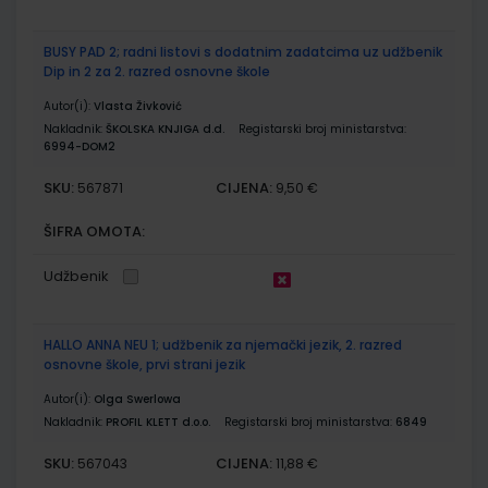
BUSY PAD 2; radni listovi s dodatnim zadatcima uz udžbenik
Dip in 2 za 2. razred osnovne škole
Autor(i):
Vlasta Živković
Nakladnik:
ŠKOLSKA KNJIGA d.d.
Registarski broj ministarstva:
6994-DOM2
SKU:
CIJENA:
567871
9,50 €
ŠIFRA OMOTA:
Udžbenik
HALLO ANNA NEU 1; udžbenik za njemački jezik, 2. razred
osnovne škole, prvi strani jezik
Autor(i):
Olga Swerlowa
Nakladnik:
PROFIL KLETT d.o.o.
Registarski broj ministarstva:
6849
SKU:
CIJENA:
567043
11,88 €