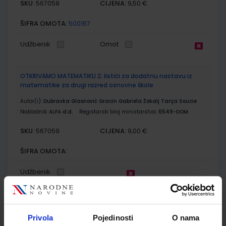
SKU:
CIJENA:
567058
9,50 €
ŠIFRA OMOTA:
500167
Udžbenik
Omot
OTKRIVAMO MATEMATIKU 2; listići za dodatnu nastavu iz
matematike za drugi razred osnovne škole
Autor(i):
Dubravka Glasnović Gracin Gabriela Žokalj Tanja Soucie
Nakladnik:
ALFA d.d.
Registarski broj ministarstva:
6549-DOM
SKU:
CIJENA:
567059
9,00 €
ŠIFRA OMOTA:
Udžbenik
OTKRIVAMO MATEMATIKU 2; listići za integriranu nastavu iz
matematike za drugi razred osnovne škole
Privola
Pojedinosti
O nama