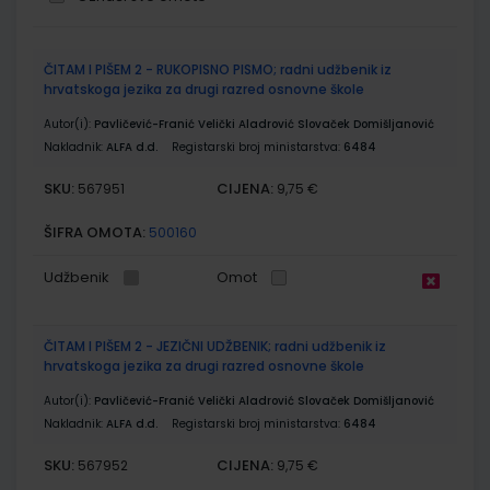
Grupirani
ČITAM I PIŠEM 2 - RUKOPISNO PISMO; radni udžbenik iz
proizvodi
hrvatskoga jezika za drugi razred osnovne škole
Autor(i):
Pavličević-Franić Velički Aladrović Slovaček Domišljanović
Nakladnik:
ALFA d.d.
Registarski broj ministarstva:
6484
SKU:
CIJENA:
567951
9,75 €
ŠIFRA OMOTA:
500160
Udžbenik
Omot
ČITAM I PIŠEM 2 - JEZIČNI UDŽBENIK; radni udžbenik iz
hrvatskoga jezika za drugi razred osnovne škole
Autor(i):
Pavličević-Franić Velički Aladrović Slovaček Domišljanović
Nakladnik:
ALFA d.d.
Registarski broj ministarstva:
6484
SKU:
CIJENA:
567952
9,75 €