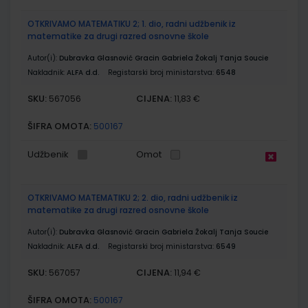
OTKRIVAMO MATEMATIKU 2; 1. dio, radni udžbenik iz
matematike za drugi razred osnovne škole
Autor(i):
Dubravka Glasnović Gracin Gabriela Žokalj Tanja Soucie
Nakladnik:
ALFA d.d.
Registarski broj ministarstva:
6548
SKU:
CIJENA:
567056
11,83 €
ŠIFRA OMOTA:
500167
Udžbenik
Omot
OTKRIVAMO MATEMATIKU 2; 2. dio, radni udžbenik iz
matematike za drugi razred osnovne škole
Autor(i):
Dubravka Glasnović Gracin Gabriela Žokalj Tanja Soucie
Nakladnik:
ALFA d.d.
Registarski broj ministarstva:
6549
SKU:
CIJENA:
567057
11,94 €
ŠIFRA OMOTA:
500167