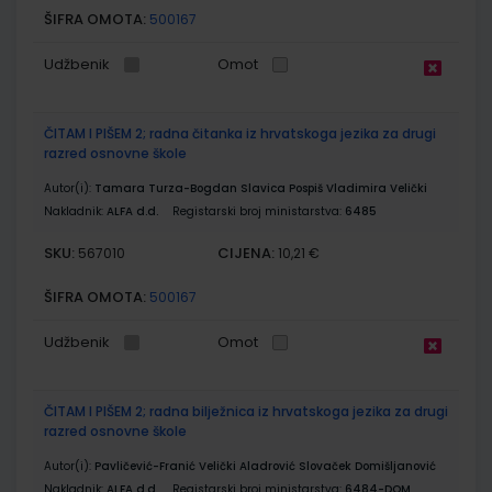
ŠIFRA OMOTA:
500167
Udžbenik
Omot
ČITAM I PIŠEM 2; radna čitanka iz hrvatskoga jezika za drugi
razred osnovne škole
Autor(i):
Tamara Turza-Bogdan Slavica Pospiš Vladimira Velički
Nakladnik:
ALFA d.d.
Registarski broj ministarstva:
6485
SKU:
CIJENA:
567010
10,21 €
ŠIFRA OMOTA:
500167
Udžbenik
Omot
ČITAM I PIŠEM 2; radna bilježnica iz hrvatskoga jezika za drugi
razred osnovne škole
Autor(i):
Pavličević-Franić Velički Aladrović Slovaček Domišljanović
Nakladnik:
ALFA d.d.
Registarski broj ministarstva:
6484-DOM