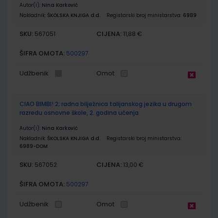
Autor(i):
Nina Karković
Nakladnik:
ŠKOLSKA KNJIGA d.d.
Registarski broj ministarstva:
6989
SKU:
CIJENA:
567051
11,88 €
ŠIFRA OMOTA:
500297
Udžbenik
Omot
CIAO BIMBI! 2; radna bilježnica talijanskog jezika u drugom
razredu osnovne škole, 2. godina učenja
Autor(i):
Nina Karković
Nakladnik:
ŠKOLSKA KNJIGA d.d.
Registarski broj ministarstva:
6989-DOM
SKU:
CIJENA:
567052
13,00 €
ŠIFRA OMOTA:
500297
Udžbenik
Omot