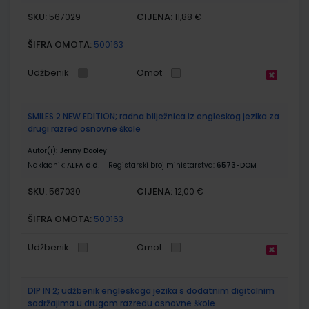
SKU:
CIJENA:
567029
11,88 €
ŠIFRA OMOTA:
500163
Udžbenik
Omot
SMILES 2 NEW EDITION; radna bilježnica iz engleskog jezika za
drugi razred osnovne škole
Autor(i):
Jenny Dooley
Nakladnik:
ALFA d.d.
Registarski broj ministarstva:
6573-DOM
SKU:
CIJENA:
567030
12,00 €
ŠIFRA OMOTA:
500163
Udžbenik
Omot
DIP IN 2; udžbenik engleskoga jezika s dodatnim digitalnim
sadržajima u drugom razredu osnovne škole