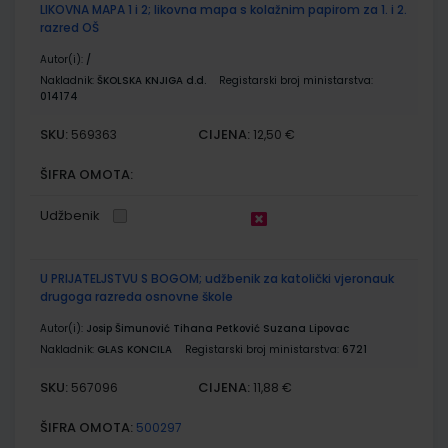
LIKOVNA MAPA 1 i 2; likovna mapa s kolažnim papirom za 1. i 2.
razred OŠ
Autor(i):
/
Nakladnik:
ŠKOLSKA KNJIGA d.d.
Registarski broj ministarstva:
014174
SKU:
CIJENA:
569363
12,50 €
ŠIFRA OMOTA:
Udžbenik
U PRIJATELJSTVU S BOGOM; udžbenik za katolički vjeronauk
drugoga razreda osnovne škole
Autor(i):
Josip Šimunović Tihana Petković Suzana Lipovac
Nakladnik:
GLAS KONCILA
Registarski broj ministarstva:
6721
SKU:
CIJENA:
567096
11,88 €
ŠIFRA OMOTA:
500297