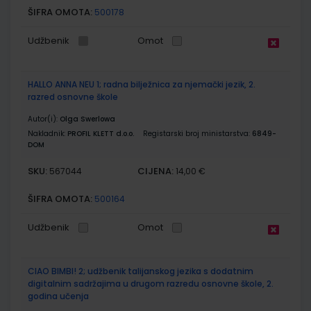
ŠIFRA OMOTA:
500178
Udžbenik
Omot
HALLO ANNA NEU 1; radna bilježnica za njemački jezik, 2.
razred osnovne škole
Autor(i):
Olga Swerlowa
Nakladnik:
PROFIL KLETT d.o.o.
Registarski broj ministarstva:
6849-
DOM
SKU:
CIJENA:
567044
14,00 €
ŠIFRA OMOTA:
500164
Udžbenik
Omot
CIAO BIMBI! 2; udžbenik talijanskog jezika s dodatnim
digitalnim sadržajima u drugom razredu osnovne škole, 2.
godina učenja