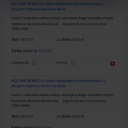
MOJ SRETNI BROJ 2; radna bilježnica za matematiku u
drugom razredu osnovne škole
Autor(i):
Dubravka Miklec Sanja Jakovljević Rogić Graciella Prtajin
Nakladnik:
ŠKOLSKA KNJIGA d.d.
Registarski broj ministarstva:
7059-DOM
SKU:
CIJENA:
567072
10,50 €
ŠIFRA OMOTA:
500239
Udžbenik
Omot
MOJ SRETNI BROJ 2; zbirka zadataka za matematiku u
drugom razredu osnovne škole
Autor(i):
Dubravka Miklec Sanja Jakovljević Rogić Graciella Prtajin
Nakladnik:
ŠKOLSKA KNJIGA d.d.
Registarski broj ministarstva:
7059-DOM2
SKU:
CIJENA:
567073
12,00 €
ŠIFRA OMOTA:
500239