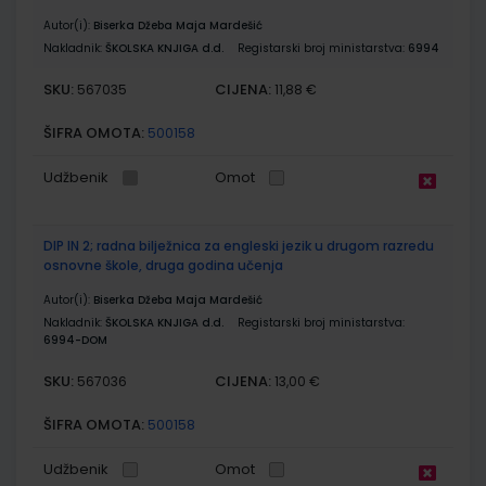
Autor(i):
Biserka Džeba Maja Mardešić
Nakladnik:
ŠKOLSKA KNJIGA d.d.
Registarski broj ministarstva:
6994
SKU:
CIJENA:
567035
11,88 €
ŠIFRA OMOTA:
500158
Udžbenik
Omot
DIP IN 2; radna bilježnica za engleski jezik u drugom razredu
osnovne škole, druga godina učenja
Autor(i):
Biserka Džeba Maja Mardešić
Nakladnik:
ŠKOLSKA KNJIGA d.d.
Registarski broj ministarstva:
6994-DOM
SKU:
CIJENA:
567036
13,00 €
ŠIFRA OMOTA:
500158
Udžbenik
Omot