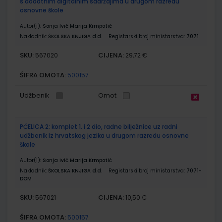
s dodatnim digitalnim sadržajima u drugom razredu
osnovne škole
Autor(i):
Sonja Ivić Marija Krmpotić
Nakladnik:
ŠKOLSKA KNJIGA d.d.
Registarski broj ministarstva:
7071
SKU:
CIJENA:
567020
29,72 €
ŠIFRA OMOTA:
500157
Udžbenik
Omot
PČELICA 2; komplet 1. i 2 dio, radne bilježnice uz radni
udžbenik iz hrvatskog jezika u drugom razredu osnovne
škole
Autor(i):
Sonja Ivić Marija Krmpotić
Nakladnik:
ŠKOLSKA KNJIGA d.d.
Registarski broj ministarstva:
7071-
DOM
SKU:
CIJENA:
567021
10,50 €
ŠIFRA OMOTA:
500157