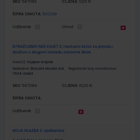
SKU:
CIJENA:
567093
11,00 €
ŠIFRA OMOTA:
500239
Udžbenik
Omot
ISTRAŽUJEMO NAŠ SVIJET 2; nastavni listići za prirodu i
društvo u drugom razredu osnovne škole
Autor(i):
Stjepan Krajček
Nakladnik:
ŠKOLSKA KNJIGA d.d.
Registarski broj ministarstva:
7034-DOM3
SKU:
CIJENA:
567094
10,00 €
ŠIFRA OMOTA:
Udžbenik
MOJA GLAZBA 2; vježbenica