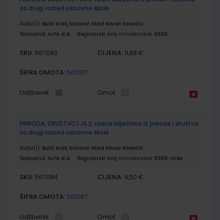
za drugi razred osnovne škole
Autor(i):
Bulić Kralj Križanić Hlad Kovač Kosorčić
Nakladnik:
ALFA d.d.
Registarski broj ministarstva:
6565
SKU:
CIJENA:
567083
11,88 €
ŠIFRA OMOTA:
500167
Udžbenik
Omot
PRIRODA, DRUŠTVO I JA 2; radna bilježnica iz prirode i društva
za drugi razred osnovne škole
Autor(i):
Bulić Kralj Križanić Hlad Kovač Kosorčić
Nakladnik:
ALFA d.d.
Registarski broj ministarstva:
6565-DOM
SKU:
CIJENA:
567084
9,50 €
ŠIFRA OMOTA:
500167
Udžbenik
Omot