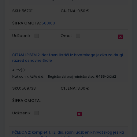
SKU:
CIJENA:
567011
9,50 €
ŠIFRA OMOTA:
500160
Udžbenik
Omot
ČITAM I PIŠEM 2; Nastavni listići iz hrvatskoga jezika za drugi
razred osnovne škole
Autor(i):
Nakladnik:
ALFA d.d.
Registarski broj ministarstva:
6485-DOM2
SKU:
CIJENA:
569738
8,00 €
ŠIFRA OMOTA:
Udžbenik
PČELICA 2; komplet 1. i 2. dio, radni udžbenik hrvatskog jezika