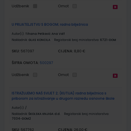
Udžbenik
Omot
U PRIJATELJSTVU S BOGOM; radna bilježnica
Autor(i):
Tihana Petković Ana Volf
Nakladnik:
GLAS KONCILA
Registarski broj ministarstva:
6721-DOM
SKU:
CIJENA:
567097
8,80 €
ŠIFRA OMOTA:
500297
Udžbenik
Omot
ISTRAŽUJEMO NAŠ SVIJET 2; (KUTIJA) radna bilježnica s
priborom za istraživanje u drugom razredu osnovne škole
Autor(i):
/
Nakladnik:
ŠKOLSKA KNJIGA d.d.
Registarski broj ministarstva:
7034-DOM2
SKU:
CIJENA:
567762
26,00 €