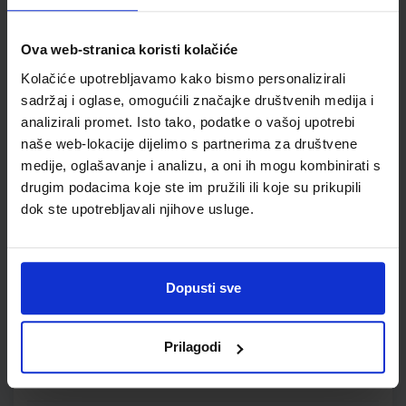
Autor(i):
Gabriela Žokalj Dubravka Glasnović Gracin Tanja Soucie
Nakladnik:
ALFA d.d.
Registarski broj ministarstva:
6549-DOM2
Ova web-stranica koristi kolačiće
SKU:
CIJENA:
567060
9,00 €
Kolačiće upotrebljavamo kako bismo personalizirali
ŠIFRA OMOTA:
sadržaj i oglase, omogućili značajke društvenih medija i
analizirali promet. Isto tako, podatke o vašoj upotrebi
Udžbenik
naše web-lokacije dijelimo s partnerima za društvene
medije, oglašavanje i analizu, a oni ih mogu kombinirati s
drugim podacima koje ste im pružili ili koje su prikupili
MOJ SRETNI BROJ 2; udžbenik matematike s dodatnim
digitalnim sadržajima u drugom razredu osnovne škole
dok ste upotrebljavali njihove usluge.
Autor(i):
Dubravka Miklec Sanja Jakovljević Rogić Graciella Prtajin
Nakladnik:
ŠKOLSKA KNJIGA d.d.
Registarski broj ministarstva:
7059
SKU:
CIJENA:
Dopusti sve
567071
23,78 €
ŠIFRA OMOTA:
500239
Prilagodi
Udžbenik
Omot