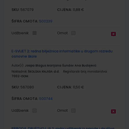
SKU:
CIJENA:
567079
11,88 €
ŠIFRA OMOTA:
500239
Udžbenik
Omot
E-SVIJET 2; radna bilježnica informatike u drugom razredu
osnovne škole
Autor(i):
Josipa Blagus Marijana Šundov Ana Budojević
Nakladnik:
ŠKOLSKA KNJIGA d.d.
Registarski broj ministarstva:
7002-DOM
SKU:
CIJENA:
567080
11,50 €
ŠIFRA OMOTA:
500744
Udžbenik
Omot
PRIRODA, DRUŠTVO I JA 2; radni udžbenik iz prirode i društva