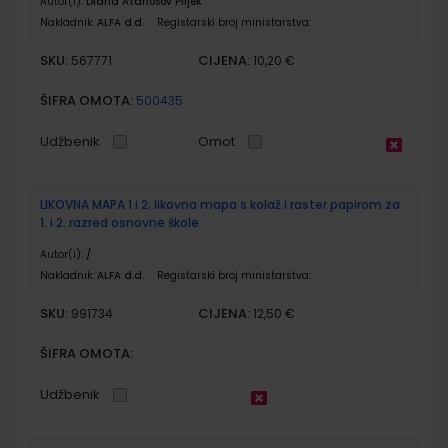
Autor(i):
Diana Atanosov Piljek
Nakladnik:
ALFA d.d.
Registarski broj ministarstva:
SKU:
CIJENA:
567771
10,20 €
ŠIFRA OMOTA:
500435
Udžbenik
Omot
LIKOVNA MAPA 1 i 2; likovna mapa s kolaž i raster papirom za
1. i 2. razred osnovne škole
Autor(i):
/
Nakladnik:
ALFA d.d.
Registarski broj ministarstva:
SKU:
CIJENA:
991734
12,50 €
ŠIFRA OMOTA:
Udžbenik