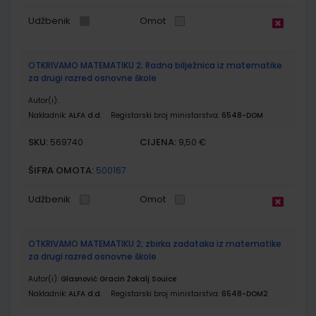
Udžbenik
Omot
OTKRIVAMO MATEMATIKU 2; Radna bilježnica iz matematike
za drugi razred osnovne škole
Autor(i):
Nakladnik:
ALFA d.d.
Registarski broj ministarstva:
6548-DOM
SKU:
CIJENA:
569740
9,50 €
ŠIFRA OMOTA:
500167
Udžbenik
Omot
OTKRIVAMO MATEMATIKU 2; zbirka zadataka iz matematike
za drugi razred osnovne škole
Autor(i):
Glasnović Gracin Žokalj Souice
Nakladnik:
ALFA d.d.
Registarski broj ministarstva:
6548-DOM2