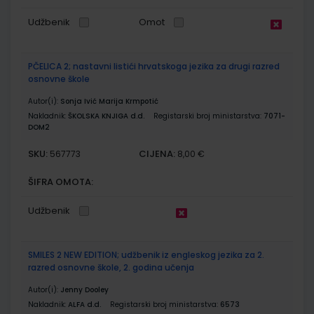
Udžbenik
Omot
PČELICA 2; nastavni listići hrvatskoga jezika za drugi razred
osnovne škole
Autor(i):
Sonja Ivić Marija Krmpotić
Nakladnik:
ŠKOLSKA KNJIGA d.d.
Registarski broj ministarstva:
7071-
DOM2
SKU:
CIJENA:
567773
8,00 €
ŠIFRA OMOTA:
Udžbenik
SMILES 2 NEW EDITION; udžbenik iz engleskog jezika za 2.
razred osnovne škole, 2. godina učenja
Autor(i):
Jenny Dooley
Nakladnik:
ALFA d.d.
Registarski broj ministarstva:
6573