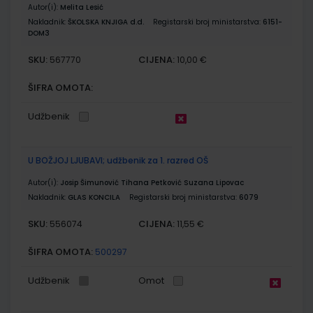
Autor(i):
Melita Lesić
Nakladnik:
ŠKOLSKA KNJIGA d.d.
Registarski broj ministarstva:
6151-
DOM3
SKU:
CIJENA:
567770
10,00 €
ŠIFRA OMOTA:
Udžbenik
U BOŽJOJ LJUBAVI; udžbenik za 1. razred OŠ
Autor(i):
Josip Šimunović Tihana Petković Suzana Lipovac
Nakladnik:
GLAS KONCILA
Registarski broj ministarstva:
6079
SKU:
CIJENA:
556074
11,55 €
ŠIFRA OMOTA:
500297
Udžbenik
Omot