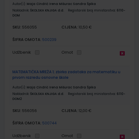
Autor(i):
Maja Cindrić Irena Mišurac Sandra Špika
Nakladnik:
ŠKOLSKA KNJIGA d.d.
Registarski broj ministarstva:
6110-
DOM
SKU:
CIJENA:
556055
10,50 €
ŠIFRA OMOTA:
500239
Udžbenik
Omot
MATEMATIČKA MREŽA 1; zbirka zadataka za matematiku u
prvom razredu osnovne škole
Autor(i):
Maja Cindrić Irena Mišurac Sandra Špika
Nakladnik:
ŠKOLSKA KNJIGA d.d.
Registarski broj ministarstva:
6110-
DOM2
SKU:
CIJENA:
556056
12,00 €
ŠIFRA OMOTA:
500744
Udžbenik
Omot