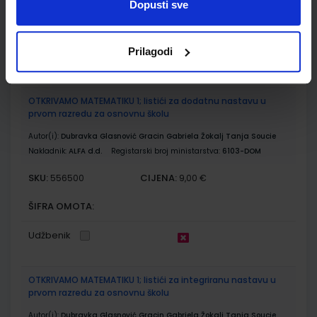
Dopusti sve
ŠIFRA OMOTA:
Prilagodi
Udžbenik
OTKRIVAMO MATEMATIKU 1; listići za dodatnu nastavu u
prvom razredu za osnovnu školu
Autor(i):
Dubravka Glasnović Gracin Gabriela Žokalj Tanja Soucie
Nakladnik:
ALFA d.d.
Registarski broj ministarstva:
6103-DOM
SKU:
CIJENA:
556500
9,00 €
ŠIFRA OMOTA:
Udžbenik
OTKRIVAMO MATEMATIKU 1; listići za integriranu nastavu u
prvom razredu za osnovnu školu
Autor(i):
Dubravka Glasnović Gracin Gabriela Žokalj Tanja Soucie