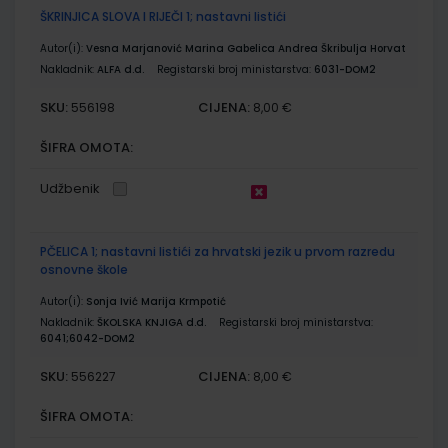
ŠKRINJICA SLOVA I RIJEČI 1; nastavni listići
Autor(i):
Vesna Marjanović Marina Gabelica Andrea Škribulja Horvat
Nakladnik:
ALFA d.d.
Registarski broj ministarstva:
6031-DOM2
SKU:
CIJENA:
556198
8,00 €
ŠIFRA OMOTA:
Udžbenik
PČELICA 1; nastavni listići za hrvatski jezik u prvom razredu
osnovne škole
Autor(i):
Sonja Ivić Marija Krmpotić
Nakladnik:
ŠKOLSKA KNJIGA d.d.
Registarski broj ministarstva:
6041;6042-DOM2
SKU:
CIJENA:
556227
8,00 €
ŠIFRA OMOTA: