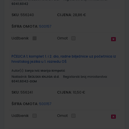
6041;6042
SKU:
CIJENA:
556240
28,86 €
ŠIFRA OMOTA:
500157
Udžbenik
Omot
PČELICA 1; komplet 1. i 2. dio, radne bilježnice uz početnica iz
hrvatskog jezika u 1. razredu OŠ
Autor(i):
Sonja Ivić Marija Krmpotić
Nakladnik:
ŠKOLSKA KNJIGA d.d.
Registarski broj ministarstva:
6041;6042-DOM
SKU:
CIJENA:
556241
10,50 €
ŠIFRA OMOTA:
500157
Udžbenik
Omot