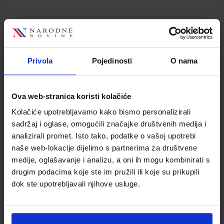
MATEMATIČKA MREŽA 1; nastavni listići iz matematike za prvi
razred osnovne škole
Autor(i):
Sandra Špika
Privola
Pojedinosti
O nama
Nakladnik:
ŠKOLSKA KNJIGA d.d.
Registarski broj ministarstva:
6110-
DOM3
SKU:
CIJENA:
556234
9,50 €
Ova web-stranica koristi kolačiće
ŠIFRA OMOTA:
Kolačiće upotrebljavamo kako bismo personalizirali
sadržaj i oglase, omogućili značajke društvenih medija i
Udžbenik
analizirali promet. Isto tako, podatke o vašoj upotrebi
naše web-lokacije dijelimo s partnerima za društvene
medije, oglašavanje i analizu, a oni ih mogu kombinirati s
MOJ SRETNI BROJ 1; nastavni listići za matematiku u prvom
razredu osnovne škole
drugim podacima koje ste im pružili ili koje su prikupili
dok ste upotrebljavali njihove usluge.
Autor(i):
Sanja Jakovljević Rodić Dubravka Miklec Graciella Prtajin
Nakladnik:
ŠKOLSKA KNJIGA d.d.
Registarski broj ministarstva:
6123-
DOM3
SKU:
CIJENA:
556519
9,50 €