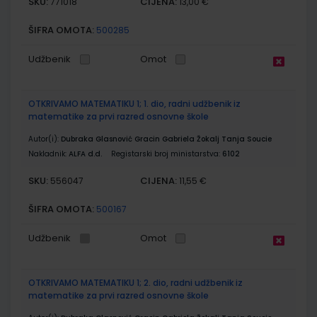
SKU:
CIJENA:
771018
13,00 €
ŠIFRA OMOTA:
500285
Udžbenik
Omot
OTKRIVAMO MATEMATIKU 1; 1. dio, radni udžbenik iz
matematike za prvi razred osnovne škole
Autor(i):
Dubraka Glasnović Gracin Gabriela Žokalj Tanja Soucie
Nakladnik:
ALFA d.d.
Registarski broj ministarstva:
6102
SKU:
CIJENA:
556047
11,55 €
ŠIFRA OMOTA:
500167
Udžbenik
Omot
OTKRIVAMO MATEMATIKU 1; 2. dio, radni udžbenik iz
matematike za prvi razred osnovne škole