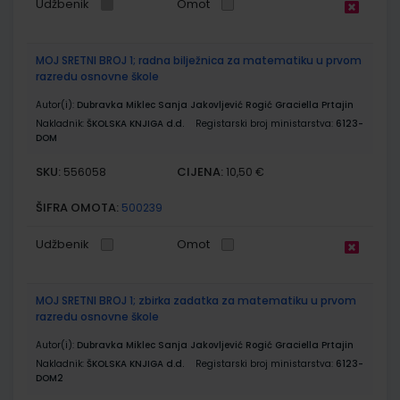
Udžbenik
Omot
MOJ SRETNI BROJ 1; radna bilježnica za matematiku u prvom
razredu osnovne škole
Autor(i):
Dubravka Miklec Sanja Jakovljević Rogić Graciella Prtajin
Nakladnik:
ŠKOLSKA KNJIGA d.d.
Registarski broj ministarstva:
6123-
DOM
SKU:
CIJENA:
556058
10,50 €
ŠIFRA OMOTA:
500239
Udžbenik
Omot
MOJ SRETNI BROJ 1; zbirka zadatka za matematiku u prvom
razredu osnovne škole
Autor(i):
Dubravka Miklec Sanja Jakovljević Rogić Graciella Prtajin
Nakladnik:
ŠKOLSKA KNJIGA d.d.
Registarski broj ministarstva:
6123-
DOM2