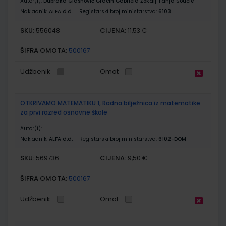
Autor(i):
Dubraka Glasnović Gracin Gabriela Žokalj Tanja Soucie
Nakladnik:
ALFA d.d.
Registarski broj ministarstva:
6103
SKU:
CIJENA:
556048
11,53 €
ŠIFRA OMOTA:
500167
Udžbenik
Omot
OTKRIVAMO MATEMATIKU 1; Radna bilježnica iz matematike
za prvi razred osnovne škole
Autor(i):
Nakladnik:
ALFA d.d.
Registarski broj ministarstva:
6102-DOM
SKU:
CIJENA:
569736
9,50 €
ŠIFRA OMOTA:
500167
Udžbenik
Omot