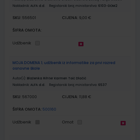
Nakladnik:
ALFA d.d.
Registarski broj ministarstva:
6103-DOM2
SKU:
CIJENA:
556501
9,00 €
ŠIFRA OMOTA:
Udžbenik
MOJA DOMENA 1; udžbenik iz informatike za prvi razred
osnovne škole
Autor(i):
Blaženka Rihter Karmen Toić Dlačić
Nakladnik:
ALFA d.d.
Registarski broj ministarstva:
6537
SKU:
CIJENA:
567000
11,88 €
ŠIFRA OMOTA:
500160
Udžbenik
Omot