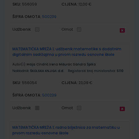
SKU:
CIJENA:
556059
12,00 €
ŠIFRA OMOTA:
500239
Udžbenik
Omot
MATEMATIČKA MREŽA 1; udžbenik matematike s dodatnim
digitalnim sadržajima u prvom razredu osnovne škole
Autor(i):
Maja Cindrić Irena Mišurac Sandra Špika
Nakladnik:
ŠKOLSKA KNJIGA d.d.
Registarski broj ministarstva:
6110
SKU:
CIJENA:
556054
23,09 €
ŠIFRA OMOTA:
500239
Udžbenik
Omot
MATEMATIČKA MREŽA 1; radna bilježnica za matematiku u
prvom razredu osnovne škole