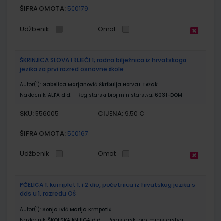
ŠIFRA OMOTA:
500179
Udžbenik
Omot
ŠKRINJICA SLOVA I RIJEČI 1; radna bilježnica iz hrvatskoga
jezika za prvi razred osnovne škole
Autor(i):
Gabelica Marjanović Škribulja Horvat Težak
Nakladnik:
ALFA d.d.
Registarski broj ministarstva:
6031-DOM
SKU:
CIJENA:
556005
9,50 €
ŠIFRA OMOTA:
500167
Udžbenik
Omot
PČELICA 1; komplet 1. i 2 dio, početnica iz hrvatskog jezika s
dds u 1. razredu OŠ
Autor(i):
Sonja Ivić Marija Krmpotić
Nakladnik:
ŠKOLSKA KNJIGA d.d.
Registarski broj ministarstva: