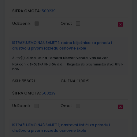
ŠIFRA OMOTA:
500239
Udžbenik
Omot
ISTRAŽUJEMO NAŠ SVIJET 1; radna bilježnica za prirodu i
društvo u prvom razredu osnovne škole
Autor(i):
Alena Letina Tamara Kisovar Ivanda Ivan De Zan
Nakladnik:
ŠKOLSKA KNJIGA d.d.
Registarski broj ministarstva:
6151-
DOM
SKU:
CIJENA:
556071
11,00 €
ŠIFRA OMOTA:
500239
Udžbenik
Omot
ISTRAŽUJEMO NAŠ SVIJET 1; nastavni listići za prirodu i
društvo u prvom razredu osnovne škole