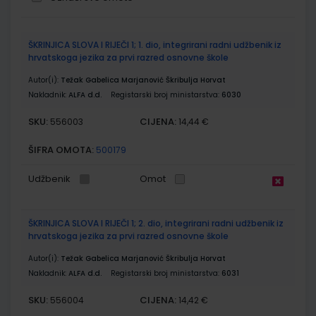
Grupirani
ŠKRINJICA SLOVA I RIJEČI 1; 1. dio, integrirani radni udžbenik iz
proizvodi
hrvatskoga jezika za prvi razred osnovne škole
Autor(i):
Težak Gabelica Marjanović Škribulja Horvat
Nakladnik:
ALFA d.d.
Registarski broj ministarstva:
6030
SKU:
CIJENA:
556003
14,44 €
ŠIFRA OMOTA:
500179
Udžbenik
Omot
ŠKRINJICA SLOVA I RIJEČI 1; 2. dio, integrirani radni udžbenik iz
hrvatskoga jezika za prvi razred osnovne škole
Autor(i):
Težak Gabelica Marjanović Škribulja Horvat
Nakladnik:
ALFA d.d.
Registarski broj ministarstva:
6031
SKU:
CIJENA:
556004
14,42 €