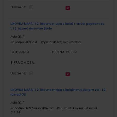
Udžbenik
LIKOVNA MAPA 1 i 2; likovna mapa s kolaž i raster papirom za
1. i 2. razred osnovne škole
Autor(i):
/
Nakladnik:
ALFA d.d.
Registarski broj ministarstva:
SKU:
CIJENA:
991734
12,50 €
ŠIFRA OMOTA:
Udžbenik
LIKOVNA MAPA 1 i 2; likovna mapa s kolažnim papirom za 1. i 2.
razred OŠ
Autor(i):
/
Nakladnik:
ŠKOLSKA KNJIGA d.d.
Registarski broj ministarstva:
014174