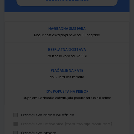
NAGRADNA SMS IGRA
Mogućnost osvajanja neke od 101 nagrade
BESPLATNA DOSTAVA
Za iznose veće od 62,50€
PLAĆANJE NA RATE
do 12 rata bez kamata
10% POPUSTA NA PRIBOR
Kupnjom udžbenika ostvarujete popust na školski pribor
Označi sve radne bilježnice
Označi sve udžbenike (trenutno nije dostupno)
Označi sve omote