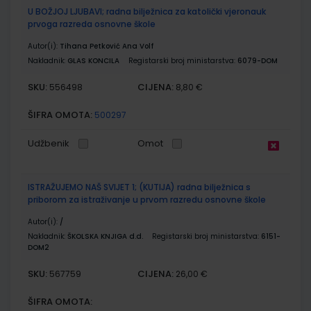
U BOŽJOJ LJUBAVI; radna bilježnica za katolički vjeronauk
prvoga razreda osnovne škole
Autor(i):
Tihana Petković Ana Volf
Nakladnik:
GLAS KONCILA
Registarski broj ministarstva:
6079-DOM
SKU:
CIJENA:
556498
8,80 €
ŠIFRA OMOTA:
500297
Udžbenik
Omot
ISTRAŽUJEMO NAŠ SVIJET 1; (KUTIJA) radna bilježnica s
priborom za istraživanje u prvom razredu osnovne škole
Autor(i):
/
Nakladnik:
ŠKOLSKA KNJIGA d.d.
Registarski broj ministarstva:
6151-
DOM2
SKU:
CIJENA:
567759
26,00 €
ŠIFRA OMOTA: