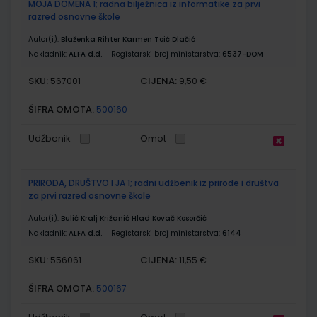
MOJA DOMENA 1; radna bilježnica iz informatike za prvi
razred osnovne škole
Autor(i):
Blaženka Rihter Karmen Toić Dlačić
Nakladnik:
ALFA d.d.
Registarski broj ministarstva:
6537-DOM
SKU:
CIJENA:
567001
9,50 €
ŠIFRA OMOTA:
500160
Udžbenik
Omot
PRIRODA, DRUŠTVO I JA 1; radni udžbenik iz prirode i društva
za prvi razred osnovne škole
Autor(i):
Bulić Kralj Križanić Hlad Kovač Kosorčić
Nakladnik:
ALFA d.d.
Registarski broj ministarstva:
6144
SKU:
CIJENA:
556061
11,55 €
ŠIFRA OMOTA:
500167