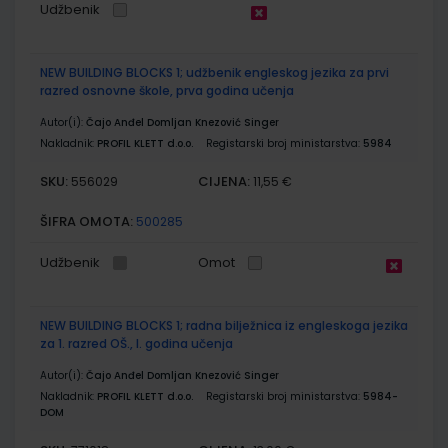
Udžbenik
NEW BUILDING BLOCKS 1; udžbenik engleskog jezika za prvi
razred osnovne škole, prva godina učenja
Autor(i):
Čajo Anđel Domljan Knezović Singer
Nakladnik:
PROFIL KLETT d.o.o.
Registarski broj ministarstva:
5984
SKU:
CIJENA:
556029
11,55 €
ŠIFRA OMOTA:
500285
Udžbenik
Omot
NEW BUILDING BLOCKS 1; radna bilježnica iz engleskoga jezika
za 1. razred OŠ., I. godina učenja
Autor(i):
Čajo Anđel Domljan Knezović Singer
Nakladnik:
PROFIL KLETT d.o.o.
Registarski broj ministarstva:
5984-
DOM