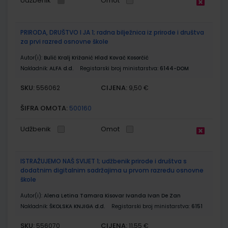
Udžbenik
Omot
PRIRODA, DRUŠTVO I JA 1; radna bilježnica iz prirode i društva
za prvi razred osnovne škole
Autor(i):
Bulić Kralj Križanić Hlad Kovač Kosorčić
Nakladnik:
ALFA d.d.
Registarski broj ministarstva:
6144-DOM
SKU:
CIJENA:
556062
9,50 €
ŠIFRA OMOTA:
500160
Udžbenik
Omot
ISTRAŽUJEMO NAŠ SVIJET 1; udžbenik prirode i društva s
dodatnim digitalnim sadržajima u prvom razredu osnovne
škole
Autor(i):
Alena Letina Tamara Kisovar Ivanda Ivan De Zan
Nakladnik:
ŠKOLSKA KNJIGA d.d.
Registarski broj ministarstva:
6151
SKU:
CIJENA:
556070
11,55 €