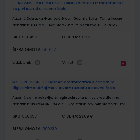
OTKRIVAMO MATEMATIKU 1; zbirka zadataka iz matematike
za prvi razred osnovne škole
Autor(i):
Dubravka Glasnović Gracin Gabriela Žokalj Tanja Soucie
Nakladnik:
ALFA d.d.
Registarski broj ministarstva:
6102-DOM2
SKU:
CIJENA:
556499
9,50 €
ŠIFRA OMOTA:
500167
Udžbenik
Omot
MOJ SRETNI BROJ 1; udžbenik matematike s dodatnim
digitalnim sadržajima u prvom razredu osnovne škole
Autor(i):
Sanja Jakovljević Rogić Dubravka Miklec Graciella Prtajin
Nakladnik:
ŠKOLSKA KNJIGA d.d.
Registarski broj ministarstva:
6123
SKU:
CIJENA:
556057
23,09 €
ŠIFRA OMOTA:
500239