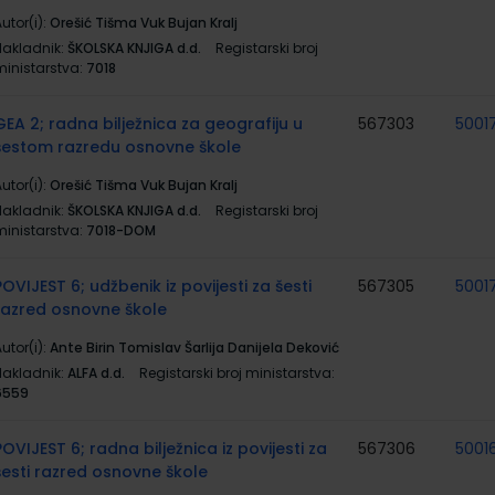
utor(i):
Orešić Tišma Vuk Bujan Kralj
Nakladnik:
ŠKOLSKA KNJIGA d.d.
Registarski broj
ministarstva:
7018
GEA 2; radna bilježnica za geografiju u
567303
5001
šestom razredu osnovne škole
utor(i):
Orešić Tišma Vuk Bujan Kralj
Nakladnik:
ŠKOLSKA KNJIGA d.d.
Registarski broj
ministarstva:
7018-DOM
POVIJEST 6; udžbenik iz povijesti za šesti
567305
5001
razred osnovne škole
utor(i):
Ante Birin Tomislav Šarlija Danijela Deković
Nakladnik:
ALFA d.d.
Registarski broj ministarstva:
6559
POVIJEST 6; radna bilježnica iz povijesti za
567306
5001
šesti razred osnovne škole