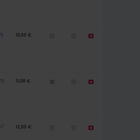
75
13,60 €
79
11,08 €
67
12,00 €