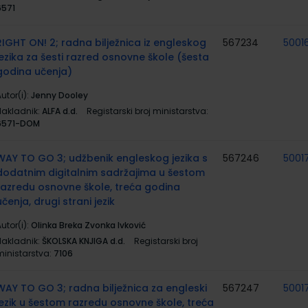
6571
RIGHT ON! 2; radna bilježnica iz engleskog
567234
5001
jezika za šesti razred osnovne škole (šesta
godina učenja)
utor(i):
Jenny Dooley
Nakladnik:
ALFA d.d.
Registarski broj ministarstva:
6571-DOM
WAY TO GO 3; udžbenik engleskog jezika s
567246
5001
dodatnim digitalnim sadržajima u šestom
razredu osnovne škole, treća godina
učenja, drugi strani jezik
utor(i):
Olinka Breka Zvonka Ivković
Nakladnik:
ŠKOLSKA KNJIGA d.d.
Registarski broj
ministarstva:
7106
WAY TO GO 3; radna bilježnica za engleski
567247
5001
jezik u šestom razredu osnovne škole, treća