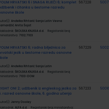
VOLIM HRVATSKI 6 i SNAGA RIJEČI 6; komplet
567228
500
udžbenik i čitanka u šestome razredu
osnovne škole
utor(i):
Anđelka Rihtarić Sanja Latin Vesna
Samardžić Anita Šojat
Nakladnik:
ŠKOLSKA KNJIGA d.d.
Registarski broj
ministarstva:
7102;7103
VOLIM HRVATSKI 6; radna bilježnica za
567229
5002
hrvatski jezik u šestome razredu osnovne
škole
utor(i):
Anđelka Rihtarić Sanja Latin
Nakladnik:
ŠKOLSKA KNJIGA d.d.
Registarski broj
ministarstva:
7103-DOM
RIGHT ON! 2; udžbenik iz engleskog jezika za
567233
5001
6. razred osnovne škole, 6. godina učenja
utor(i):
Jenny Dooley
Nakladnik:
ALFA d.d.
Registarski broj ministarstva: