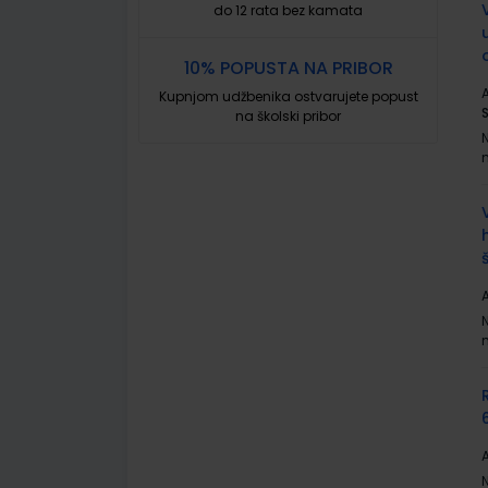
do 12 rata bez kamata
10% POPUSTA NA PRIBOR
A
Kupnjom udžbenika ostvarujete popust
na školski pribor
A
A