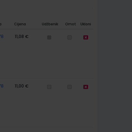
a
Cijena
Udžbenik
Omot
Ukloni
78
11,08 €
78
11,00 €