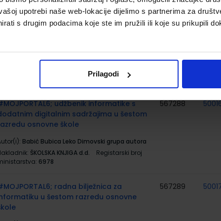
6525
vašoj upotrebi naše web-lokacije dijelimo s partnerima za društv
rati s drugim podacima koje ste im pružili ili koje su prikupili do
MATEMATIČKI IZAZOVI 6; radni listići iz
567277
matematike za šest razred osnovne škole
utor(i):
Gordana Paić Željko Bošnjak
Nakladnik:
ALFA d.d.
Registarski broj ministarstva:
Prilagodi
6525-DOM
#MOJPORTAL6; udžbenik informatike s
567288
5001
dodatnim digitalnim sadržajima u šestom
razredu osnovne škole
utor(i):
Babić Bubica Leko Dimovski grupa autora
Nakladnik:
ŠKOLSKA KNJIGA d.d.
Registarski broj
ministarstva:
6978
#MOJPORTAL6; radna bilježnica za
567289
5001
informatiku u šestom razredu osnovne
škole