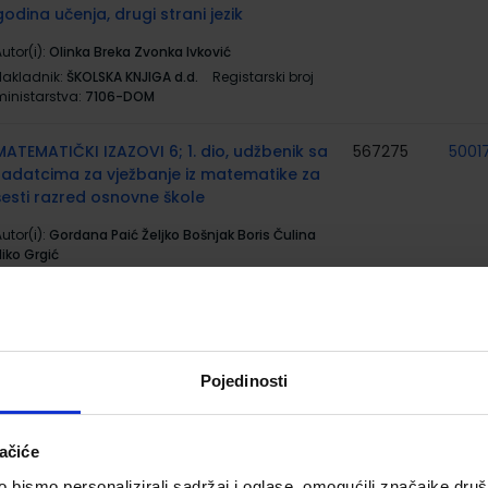
godina učenja, drugi strani jezik
utor(i):
Olinka Breka Zvonka Ivković
Nakladnik:
ŠKOLSKA KNJIGA d.d.
Registarski broj
ministarstva:
7106-DOM
MATEMATIČKI IZAZOVI 6; 1. dio, udžbenik sa
567275
5001
zadatcima za vježbanje iz matematike za
šesti razred osnovne škole
utor(i):
Gordana Paić Željko Bošnjak Boris Čulina
iko Grgić
Nakladnik:
ALFA d.d.
Registarski broj ministarstva:
6524
MATEMATIČKI IZAZOVI 6; 2. dio, udžbenik sa
567276
5001
zadatcima za vježbanje iz matematike za
Pojedinosti
šesti razred osnovne škole
utor(i):
Gordana Paić Željko Bošnjak Boris Čulina
ačiće
iko Grgić
Nakladnik:
ALFA d.d.
Registarski broj ministarstva:
bismo personalizirali sadržaj i oglase, omogućili značajke društv