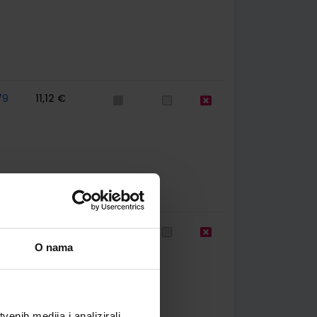
79
11,12 €
79
11,05 €
O nama
enih medija i analizirali