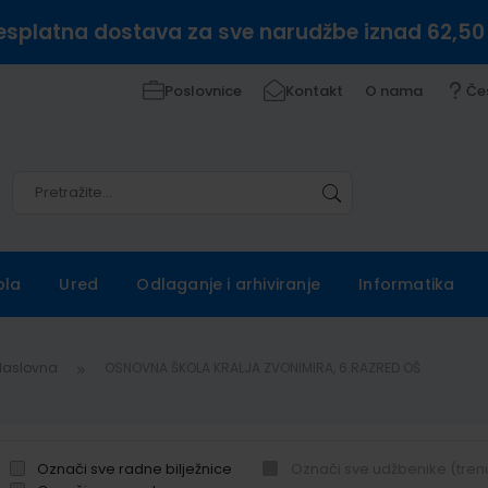
esplatna dostava za sve narudžbe iznad 62,50
Poslovnice
Kontakt
O nama
Če
Pretražite
Pretražite
ola
Ured
Odlaganje i arhiviranje
Informatika
Naslovna
OSNOVNA ŠKOLA KRALJA ZVONIMIRA, 6.RAZRED OŠ
Označi sve radne bilježnice
Označi sve udžbenike (tren