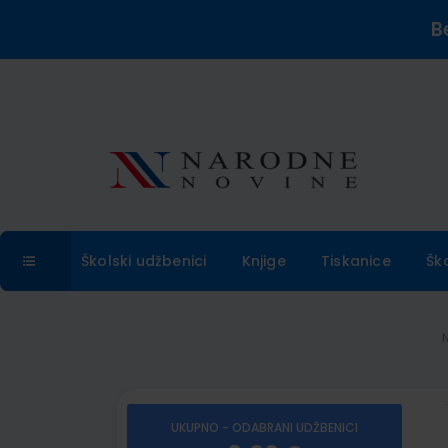
B
Školski udžbenici
Knjige
Tiskanice
Šk
UKUPNO - ODABRANI UDŽBENICI