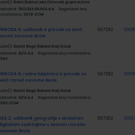
utor(i):
Babić Bubica Leko Dimovski grupa autora
Nakladnik:
ŠKOLSKA KNJIGA d.d.
Registarski broj
ministarstva:
6978-DOM
PRIRODA 6; udžbenik iz prirode za šesti
567292
5001
razred osnovne škole
utor(i):
Bastić Begić Bakarić Kralj Golub
Nakladnik:
ALFA d.d.
Registarski broj ministarstva:
6563
PRIRODA 6; radna bilježnica iz prirode za
567293
5001
šesti razred osnovne škole
utor(i):
Bastić Begić Bakarić Kralj Golub
Nakladnik:
ALFA d.d.
Registarski broj ministarstva:
6563-DOM
GEA 2; udžbenik geografije s dodatnim
567302
5001
digitalnim sadržajima u šestom razredu
osnovne škole