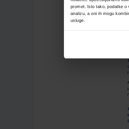
promet. Isto tako, podatke o 
analizu, a oni ih mogu kombini
usluge.
A
A