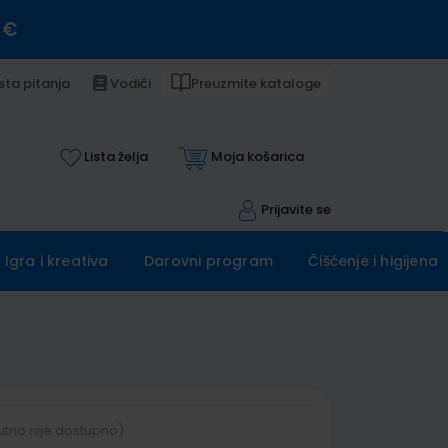
 €
sta pitanja
Vodiči
Preuzmite kataloge
Lista želja
Moja košarica
Prijavite se
Igra i kreativa
Darovni program
Čišćenje i higijena
utno nije dostupno)