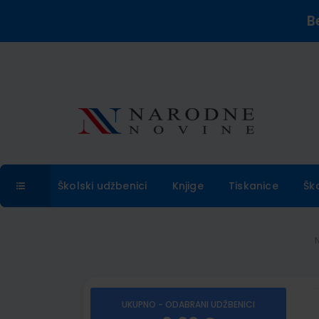
B
Školski udžbenici
Knjige
Tiskanice
Šk
UKUPNO - ODABRANI UDŽBENICI