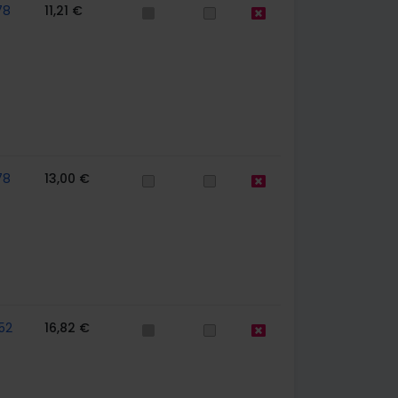
78
11,21 €
78
13,00 €
52
16,82 €