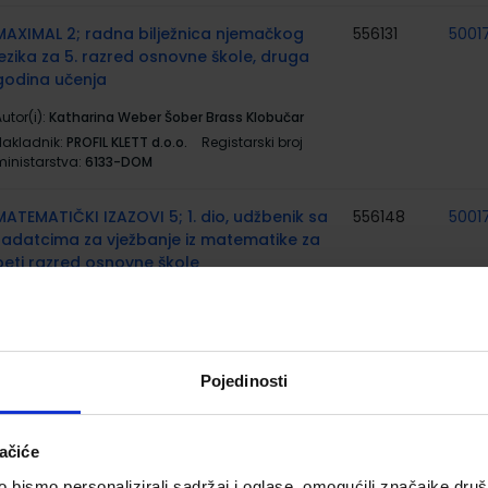
MAXIMAL 2; radna bilježnica njemačkog
556131
5001
jezika za 5. razred osnovne škole, druga
godina učenja
utor(i):
Katharina Weber Šober Brass Klobučar
Nakladnik:
PROFIL KLETT d.o.o.
Registarski broj
ministarstva:
6133-DOM
MATEMATIČKI IZAZOVI 5; 1. dio, udžbenik sa
556148
5001
zadatcima za vježbanje iz matematike za
peti razred osnovne škole
utor(i):
Gordana Paić Željko Bošnjak Boris Čulina
iko Grgić
Nakladnik:
ALFA d.d.
Registarski broj ministarstva:
112
Pojedinosti
MATEMATIČKI IZAZOVI 5; 2. dio, udžbenik sa
556149
5001
zadatcima za vježbanje iz matematike za
ačiće
peti razred osnovne škole
bismo personalizirali sadržaj i oglase, omogućili značajke društv