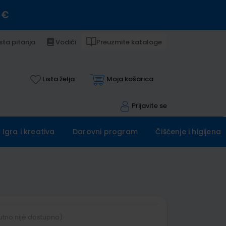
 €
sta pitanja
Vodiči
Preuzmite kataloge
Lista želja
Moja košarica
Prijavite se
Igra i kreativa
Darovni program
Čišćenje i higijena
utno nije dostupno)