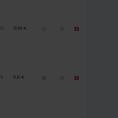
52
12,00 €
78
11,21 €