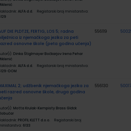
iklenić
Nakladnik:
ALFA d.d.
Registarski broj ministarstva:
6129
AUF DIE PLDTZE, FERTIG, LOS 5; radna
556119
5002
bilježnica iz njemačkoga jezika za peti
razred osnovne škole (peta godina učenja)
utor(i):
Dinka Štiglmayer Bočkarjov Irena Pehar
iklenić
Nakladnik:
ALFA d.d.
Registarski broj ministarstva:
6129-DOM
MAXIMAL 2; udžbenik njemačkoga jezika za
556130
5001
peti razred osnovne škole, druga godina
učenja
utor(i):
Motta Krulak-Kempisty Brass Glđck
Klobučar
Nakladnik:
PROFIL KLETT d.o.o.
Registarski broj
ministarstva:
6133