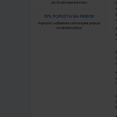
do 12 rata bez kamata
10% POPUSTA NA PRIBOR
Kupnjom udžbenika ostvarujete popust
na školski pribor
A
A
A