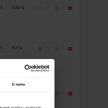
78
13,00 €
79
11,21 €
O nama
79
11,21 €
enih medija i analizirali