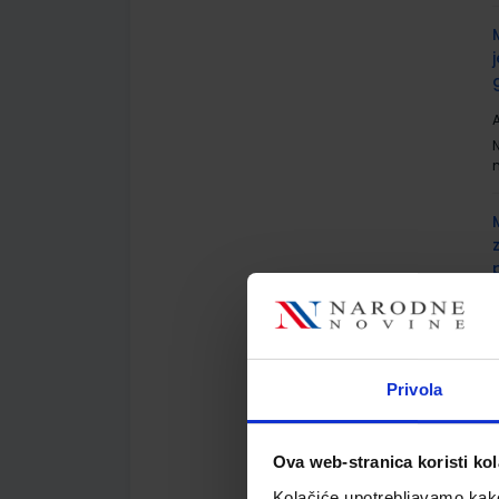
A
A
N
6
Privola
Ova web-stranica koristi kol
Kolačiće upotrebljavamo kako 