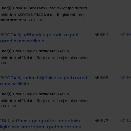
utor(i):
Babić Bubica Leko Dimovski grupa autora
Nakladnik:
ŠKOLSKA KNJIGA d.d.
Registarski broj
ministarstva:
6063-DOM
PRIRODA 5; udžbenik iz prirode za peti
556157
5001
razred osnovne škole
utor(i):
Bastić Begić Bakarić Kralj Golub
Nakladnik:
ALFA d.d.
Registarski broj ministarstva:
6138
PRIRODA 5; radna bilježnica za peti razred
556163
5001
osnovne škole
utor(i):
Bastić Begić Bakarić Kralj Golub
Nakladnik:
ALFA d.d.
Registarski broj ministarstva:
6138-DOM
GEA 1; udžbenik geografije s dodatnim
556172
5001
digitalnim sadržajima u petom razredu