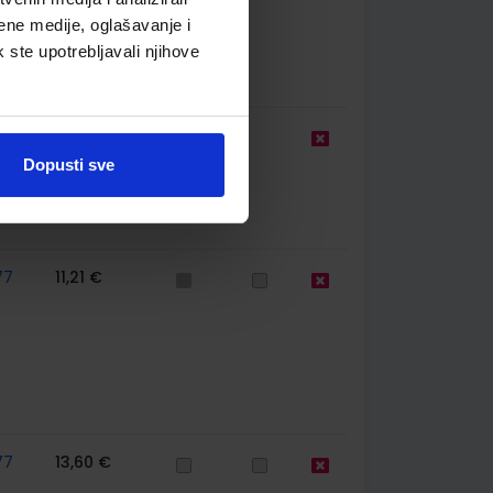
ene medije, oglašavanje i
k ste upotrebljavali njihove
10,20 €
Dopusti sve
77
11,21 €
77
13,60 €