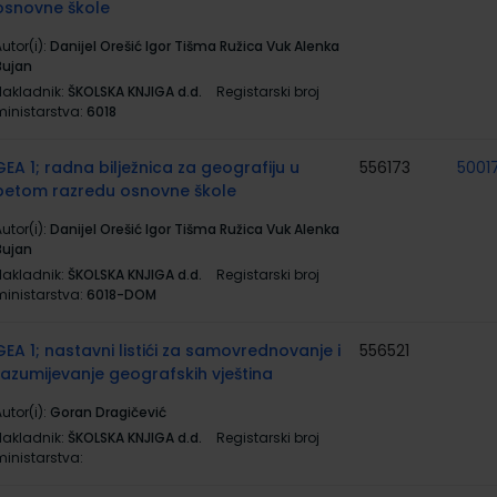
osnovne škole
utor(i):
Danijel Orešić Igor Tišma Ružica Vuk Alenka
Bujan
Nakladnik:
ŠKOLSKA KNJIGA d.d.
Registarski broj
ministarstva:
6018
GEA 1; radna bilježnica za geografiju u
556173
5001
petom razredu osnovne škole
utor(i):
Danijel Orešić Igor Tišma Ružica Vuk Alenka
Bujan
Nakladnik:
ŠKOLSKA KNJIGA d.d.
Registarski broj
ministarstva:
6018-DOM
GEA 1; nastavni listići za samovrednovanje i
556521
razumijevanje geografskih vještina
utor(i):
Goran Dragičević
Nakladnik:
ŠKOLSKA KNJIGA d.d.
Registarski broj
ministarstva: