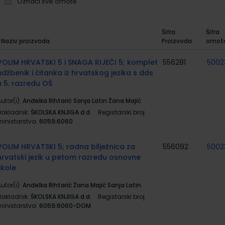
Označi sve omote
Šifra
Šifra
Naziv proizvoda
Proizvoda
omot
rupirani
roizvodi
VOLIM HRVATSKI 5 i SNAGA RIJEČI 5; komplet
556281
5002
udžbenik i čitanka iz hrvatskog jezika s dds
u 5. razredu OŠ
utor(i):
Anđelka Rihtarić Sanja Latin Žana Majić
Nakladnik:
ŠKOLSKA KNJIGA d.d.
Registarski broj
ministarstva:
6059;6060
VOLIM HRVATSKI 5; radna bilježnica za
556092
5002
hrvatski jezik u petom razredu osnovne
škole
utor(i):
Anđelka Rihtarić Žana Majić Sanja Latin
Nakladnik:
ŠKOLSKA KNJIGA d.d.
Registarski broj
ministarstva:
6059;6060-DOM