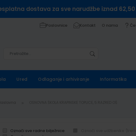
esplatna dostava za sve narudžbe iznad 62,50
Poslovnice
Kontakt
O nama
Če
Pretražite
Pretražite
ola
Ured
Odlaganje i arhiviranje
Informatika
Naslovna
OSNOVNA ŠKOLA KRAPINSKE TOPLICE, 5.RAZRED OŠ
Označi sve radne bilježnice
Označi sve udžbenike (tren