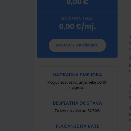
0,00 €
NA 12 RATA, SAMO
0,00 €/mj.
G
p
DODAJTE U KOŠARICU
A
NAGRADNA SMS IGRA
Mogućnost osvajanja neke od 101
nagrade
BESPLATNA DOSTAVA
A
Za iznose veće od 62,50€
PLAĆANJE NA RATE