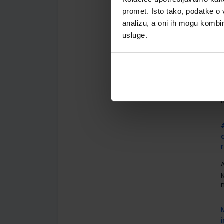
A
promet. Isto tako, podatke o 
N
analizu, a oni ih mogu kombini
usluge.
6
A
A