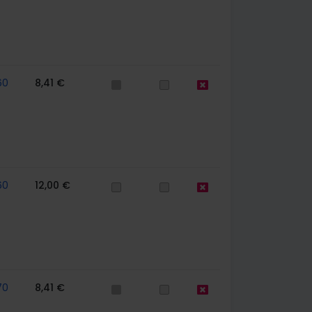
60
8,41 €
60
12,00 €
70
8,41 €