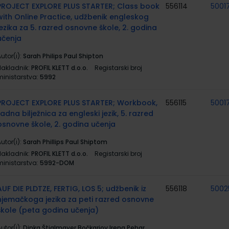
PROJECT EXPLORE PLUS STARTER; Class book
556114
5001
with Online Practice, udžbenik engleskog
jezika za 5. razred osnovne škole, 2. godina
učenja
utor(i):
Sarah Philips Paul Shipton
Nakladnik:
PROFIL KLETT d.o.o.
Registarski broj
ministarstva:
5992
PROJECT EXPLORE PLUS STARTER; Workbook,
556115
5001
radna bilježnica za engleski jezik, 5. razred
osnovne škole, 2. godina učenja
utor(i):
Sarah Phillips Paul Shiptom
Nakladnik:
PROFIL KLETT d.o.o.
Registarski broj
ministarstva:
5992-DOM
AUF DIE PLDTZE, FERTIG, LOS 5; udžbenik iz
556118
5002
njemačkoga jezika za peti razred osnovne
škole (peta godina učenja)
utor(i):
Dinka Štiglmayer Bočkarjov Irena Pehar