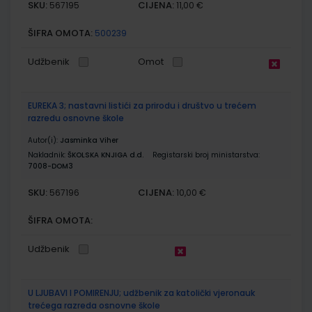
SKU:
CIJENA:
567195
11,00 €
ŠIFRA OMOTA:
500239
Udžbenik
Omot
EUREKA 3; nastavni listići za prirodu i društvo u trećem
razredu osnovne škole
Autor(i):
Jasminka Viher
Nakladnik:
ŠKOLSKA KNJIGA d.d.
Registarski broj ministarstva:
7008-DOM3
SKU:
CIJENA:
567196
10,00 €
ŠIFRA OMOTA:
Udžbenik
U LJUBAVI I POMIRENJU; udžbenik za katolički vjeronauk
trećega razreda osnovne škole