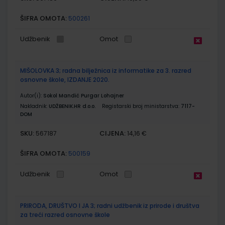
ŠIFRA OMOTA:
500261
Udžbenik
Omot
MIŠOLOVKA 3; radna bilježnica iz informatike za 3. razred
osnovne škole, IZDANJE 2020.
Autor(i):
Sokol Mandić Purgar Lohajner
Nakladnik:
UDŽBENIK.HR d.o.o.
Registarski broj ministarstva:
7117-
DOM
SKU:
CIJENA:
567187
14,16 €
ŠIFRA OMOTA:
500159
Udžbenik
Omot
PRIRODA, DRUŠTVO I JA 3; radni udžbenik iz prirode i društva
za treći razred osnovne škole