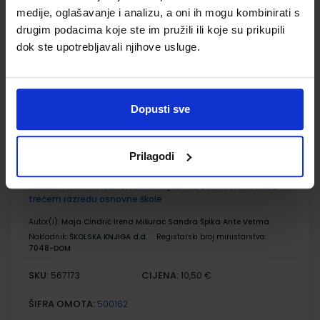
MATEMATIČKA MREŽA 3; udžbenik matematike s dodatnim
medije, oglašavanje i analizu, a oni ih mogu kombinirati s
digitalnim sadržajima u trećem razredu osnovne škole
drugim podacima koje ste im pružili ili koje su prikupili
Autor(i):
Maja Cindrić Irena Mišurac
dok ste upotrebljavali njihove usluge.
Nakladnik:
ŠKOLSKA KNJIGA d.d.
Registarski broj ministarstva:
7048
SKU:
CIJENA:
567172
21,62 €
Dopusti sve
ŠIFRA OMOTA:
500239
Udžbenik
Omot
Prilagodi
MATEMATIČKA MREŽA 3; radna bilježnica za matematiku u
trećem razredu osnovne škole
Autor(i):
Maja Cindrić Irena Mišurac Sandra Špika Ante Vetma
Nakladnik:
ŠKOLSKA KNJIGA d.d.
Registarski broj ministarstva:
7048-DOM
SKU:
CIJENA:
567173
10,50 €
ŠIFRA OMOTA:
500162