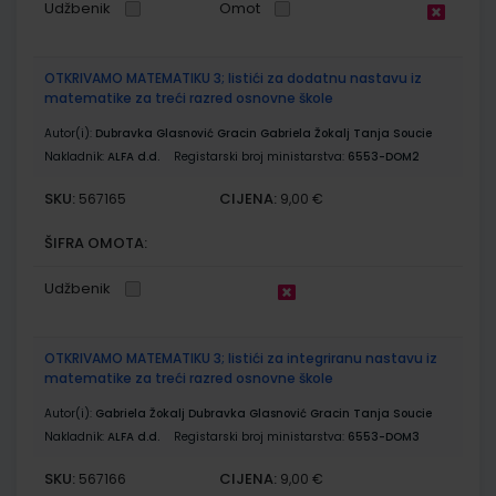
Udžbenik
Omot
OTKRIVAMO MATEMATIKU 3; listići za dodatnu nastavu iz
matematike za treći razred osnovne škole
Autor(i):
Dubravka Glasnović Gracin Gabriela Žokalj Tanja Soucie
Nakladnik:
ALFA d.d.
Registarski broj ministarstva:
6553-DOM2
SKU:
CIJENA:
567165
9,00 €
ŠIFRA OMOTA:
Udžbenik
OTKRIVAMO MATEMATIKU 3; listići za integriranu nastavu iz
matematike za treći razred osnovne škole
Autor(i):
Gabriela Žokalj Dubravka Glasnović Gracin Tanja Soucie
Nakladnik:
ALFA d.d.
Registarski broj ministarstva:
6553-DOM3
SKU:
CIJENA:
567166
9,00 €