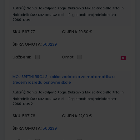
Autor(i):
Sanja Jakovljević Rogić Dubravka Miklec Graciella Prtajin
Nakladnik:
ŠKOLSKA KNJIGA d.d.
Registarski broj ministarstva:
7060-DOM
SKU:
CIJENA:
567177
10,50 €
ŠIFRA OMOTA:
500239
Udžbenik
Omot
MOJ SRETNI BROJ 3; zbirka zadataka za matematiku u
trećem razredu osnovne škole
Autor(i):
Sanja Jakovljević Rogić Dubravka Miklec Graciella Prtajin
Nakladnik:
ŠKOLSKA KNJIGA d.d.
Registarski broj ministarstva:
7060-DOM2
SKU:
CIJENA:
567178
12,00 €
ŠIFRA OMOTA:
500239