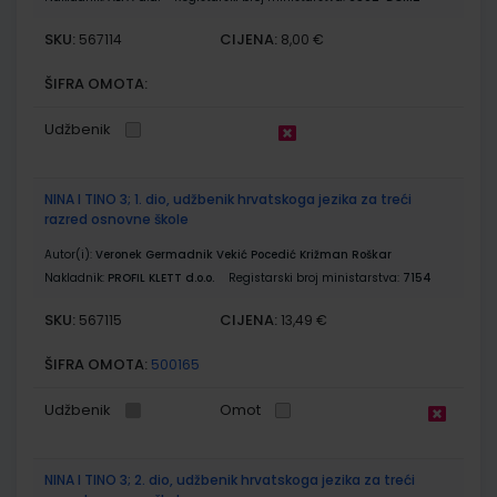
SKU:
CIJENA:
567114
8,00 €
ŠIFRA OMOTA:
Udžbenik
NINA I TINO 3; 1. dio, udžbenik hrvatskoga jezika za treći
razred osnovne škole
Autor(i):
Veronek Germadnik Vekić Pocedić Križman Roškar
Nakladnik:
PROFIL KLETT d.o.o.
Registarski broj ministarstva:
7154
SKU:
CIJENA:
567115
13,49 €
ŠIFRA OMOTA:
500165
Udžbenik
Omot
NINA I TINO 3; 2. dio, udžbenik hrvatskoga jezika za treći