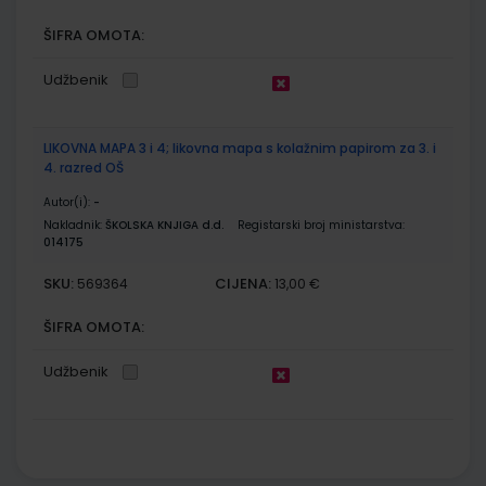
ŠIFRA OMOTA:
Udžbenik
LIKOVNA MAPA 3 i 4; likovna mapa s kolažnim papirom za 3. i
4. razred OŠ
Autor(i):
-
Nakladnik:
ŠKOLSKA KNJIGA d.d.
Registarski broj ministarstva:
014175
SKU:
CIJENA:
569364
13,00 €
ŠIFRA OMOTA:
Udžbenik