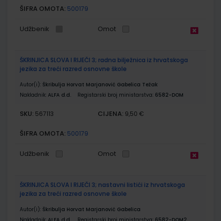
ŠIFRA OMOTA:
500179
Udžbenik
Omot
ŠKRINJICA SLOVA I RIJEČI 3; radna bilježnica iz hrvatskoga
jezika za treći razred osnovne škole
Autor(i):
Škribulja Horvat Marjanović Gabelica Težak
Nakladnik:
ALFA d.d.
Registarski broj ministarstva:
6582-DOM
SKU:
CIJENA:
567113
9,50 €
ŠIFRA OMOTA:
500179
Udžbenik
Omot
ŠKRINJICA SLOVA I RIJEČI 3; nastavni listići iz hrvatskoga
jezika za treći razred osnovne škole
Autor(i):
Škribulja Horvat Marjanović Gabelica
Nakladnik:
ALFA d.d.
Registarski broj ministarstva:
6582-DOM2