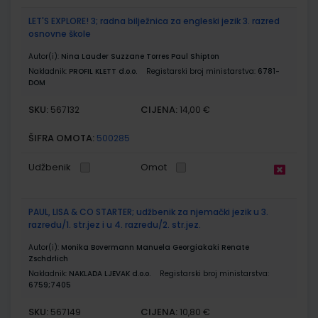
LET'S EXPLORE! 3; radna bilježnica za engleski jezik 3. razred
osnovne škole
Autor(i):
Nina Lauder Suzzane Torres Paul Shipton
Nakladnik:
PROFIL KLETT d.o.o.
Registarski broj ministarstva:
6781-
DOM
SKU:
CIJENA:
567132
14,00 €
ŠIFRA OMOTA:
500285
Udžbenik
Omot
PAUL, LISA & CO STARTER; udžbenik za njemački jezik u 3.
razredu/1. str.jez i u 4. razredu/2. str.jez.
Autor(i):
Monika Bovermann Manuela Georgiakaki Renate
Zschdrlich
Nakladnik:
NAKLADA LJEVAK d.o.o.
Registarski broj ministarstva:
6759;7405
SKU:
CIJENA:
567149
10,80 €