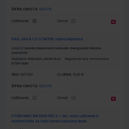
ŠIFRA OMOTA:
500178
Udžbenik
Omot
PAUL, LISA & CO STARTER; radna bilježnica
Autor(i):
Monika Bovermann Manuela Georgiakaki Renate
Zschdrlich
Nakladnik:
NAKLADA LJEVAK d.o.o.
Registarski broj ministarstva:
6759-DOM
SKU:
CIJENA:
567150
11,00 €
ŠIFRA OMOTA:
500178
Udžbenik
Omot
OTKRIVAMO MATEMATIKU 3; 1. dio, radni udžbenik iz
matematike za treći razred osnovne škole