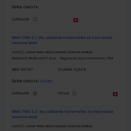
ŠIFRA OMOTA:
Udžbenik
NINA I TINO 3; 1. dio, udžbenik matematike za treći razred
osnovne škole
Autor(i):
Lončar Pešut Boras Mandić Križman Roškar
Nakladnik:
PROFIL KLETT d.o.o.
Registarski broj ministarstva:
7156
SKU:
CIJENA:
567167
10,69 €
ŠIFRA OMOTA:
500165
Udžbenik
Omot
NINA I TINO 3; 2. dio, udžbenik matematike za treći razred
osnovne škole
Autor(i):
Lončar Pešut Boras Mandić Križman Roškar