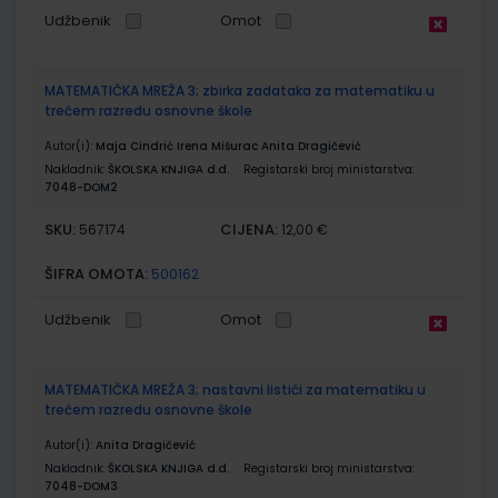
Udžbenik
Omot
MATEMATIČKA MREŽA 3; zbirka zadataka za matematiku u
trećem razredu osnovne škole
Autor(i):
Maja Cindrić Irena Mišurac Anita Dragičević
Nakladnik:
ŠKOLSKA KNJIGA d.d.
Registarski broj ministarstva:
7048-DOM2
SKU:
CIJENA:
567174
12,00 €
ŠIFRA OMOTA:
500162
Udžbenik
Omot
MATEMATIČKA MREŽA 3; nastavni listići za matematiku u
trećem razredu osnovne škole
Autor(i):
Anita Dragičević
Nakladnik:
ŠKOLSKA KNJIGA d.d.
Registarski broj ministarstva:
7048-DOM3