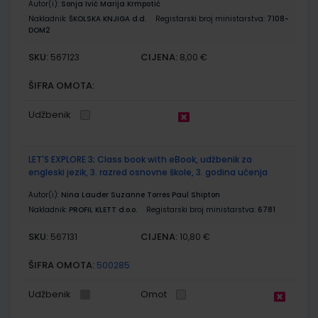
Autor(i):
Sonja Ivić Marija Krmpotić
Nakladnik:
ŠKOLSKA KNJIGA d.d.
Registarski broj ministarstva:
7108-
DOM2
SKU:
CIJENA:
567123
8,00 €
ŠIFRA OMOTA:
Udžbenik
LET'S EXPLORE 3; Class book with eBook, udžbenik za
engleski jezik, 3. razred osnovne škole, 3. godina učenja
Autor(i):
Nina Lauder Suzanne Torres Paul Shipton
Nakladnik:
PROFIL KLETT d.o.o.
Registarski broj ministarstva:
6781
SKU:
CIJENA:
567131
10,80 €
ŠIFRA OMOTA:
500285
Udžbenik
Omot