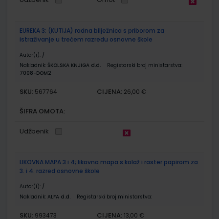
EUREKA 3; (KUTIJA) radna bilježnica s priborom za
istraživanje u trećem razredu osnovne škole
Autor(i):
/
Nakladnik:
ŠKOLSKA KNJIGA d.d.
Registarski broj ministarstva:
7008-DOM2
SKU:
CIJENA:
567764
26,00 €
ŠIFRA OMOTA:
Udžbenik
LIKOVNA MAPA 3 i 4; likovna mapa s kolaž i raster papirom za
3. i 4. razred osnovne škole
Autor(i):
/
Nakladnik:
ALFA d.d.
Registarski broj ministarstva:
SKU:
CIJENA:
993473
13,00 €