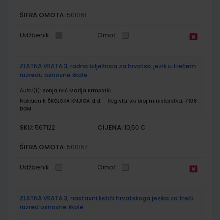
ŠIFRA OMOTA:
500161
Udžbenik
Omot
ZLATNA VRATA 3; radna bilježnica za hrvatski jezik u trećem
razredu osnovne škole
Autor(i):
Sonja Ivić Marija Krmpotić
Nakladnik:
ŠKOLSKA KNJIGA d.d.
Registarski broj ministarstva:
7108-
DOM
SKU:
CIJENA:
567122
10,50 €
ŠIFRA OMOTA:
500157
Udžbenik
Omot
ZLATNA VRATA 3; nastavni listići hrvatskoga jezika za treći
razred osnovne škole