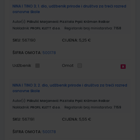
NINA I TINO 3; 1. dio, udžbenik prirode i društva za treći razred
osnovne škole
Autor(i):
Piškulić Marjanović Pizzitola Prpić Križman Roškar
Nakladnik:
PROFIL KLETT d.o.o.
Registarski broj ministarstva:
7158
SKU:
CIJENA:
567190
5,25 €
ŠIFRA OMOTA:
500178
Udžbenik
Omot
NINA I TINO 3; 2. dio, udžbenik prirode i društva za treći razred
osnovne škole
Autor(i):
Piškulić Marjanović Pizzitola Prpić Križman Roškar
Nakladnik:
PROFIL KLETT d.o.o.
Registarski broj ministarstva:
7159
SKU:
CIJENA:
567191
5,55 €
ŠIFRA OMOTA:
500178