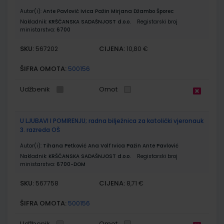
Autor(i):
Ante Pavlović Ivica Pažin Mirjana Džambo Šporec
Nakladnik:
KRŠĆANSKA SADAŠNJOST d.o.o.
Registarski broj
ministarstva:
6700
SKU:
CIJENA:
567202
10,80 €
ŠIFRA OMOTA:
500156
Udžbenik
Omot
U LJUBAVI I POMIRENJU; radna bilježnica za katolički vjeronauk
3. razreda OŠ
Autor(i):
Tihana Petković Ana Volf Ivica Pažin Ante Pavlović
Nakladnik:
KRŠĆANSKA SADAŠNJOST d.o.o.
Registarski broj
ministarstva:
6700-DOM
SKU:
CIJENA:
567758
8,71 €
ŠIFRA OMOTA:
500156
Udžbenik
Omot