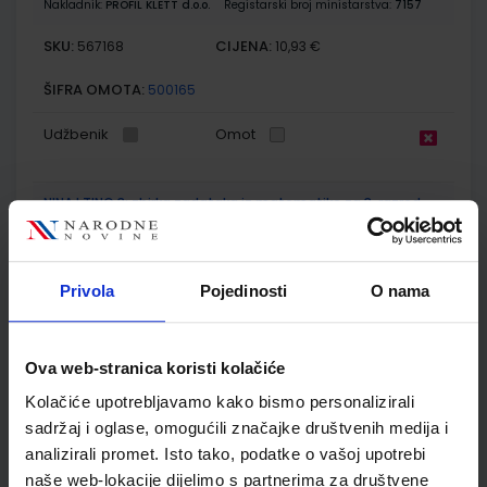
Nakladnik:
PROFIL KLETT d.o.o.
Registarski broj ministarstva:
7157
SKU:
CIJENA:
567168
10,93 €
ŠIFRA OMOTA:
500165
Udžbenik
Omot
NINA I TINO 3; zbirka zadataka iz matematike za 3. razred
osnovne škole
Autor(i):
Maja Križman Roškar
Nakladnik:
PROFIL KLETT d.o.o.
Registarski broj ministarstva:
7157-
Privola
Pojedinosti
O nama
DOM
SKU:
CIJENA:
567169
11,00 €
Ova web-stranica koristi kolačiće
ŠIFRA OMOTA:
500274
Kolačiće upotrebljavamo kako bismo personalizirali
Udžbenik
Omot
sadržaj i oglase, omogućili značajke društvenih medija i
analizirali promet. Isto tako, podatke o vašoj upotrebi
naše web-lokacije dijelimo s partnerima za društvene