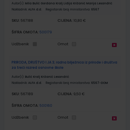
Autor(i):
Mila Bulić Gordana Kralj Lidija Križanić Marija Lesandrić
Nakladnik:
ALFA d.d.
Registarski broj ministarstva:
6567
SKU:
CIJENA:
567188
10,80 €
ŠIFRA OMOTA:
500179
Udžbenik
Omot
PRIRODA, DRUŠTVO I JA 3; radna bilježnica iz prirode i društva
za treći razred osnovne škole
Autor(i):
Bulić Kralj Križanić Lesandrić
Nakladnik:
ALFA d.d.
Registarski broj ministarstva:
6567-DOM
SKU:
CIJENA:
567189
9,50 €
ŠIFRA OMOTA:
500160
Udžbenik
Omot