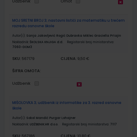
Udžbenik
Omot
MOJ SRETNI BROJ 3; nastavni listići za matematiku u trećem
razredu osnovne škole
Autor(i):
Sanja Jakovljević Rogić Dubravka Miklec Graciella Prtajin
Nakladnik:
ŠKOLSKA KNJIGA d.d.
Registarski broj ministarstva:
7060-DOM3
SKU:
CIJENA:
567179
9,50 €
ŠIFRA OMOTA:
Udžbenik
MIŠOLOVKA 3; udžbenik iz informatike za 3. razred osnovne
škole
Autor(i):
Sokol Mandić Purgar Lohajner
Nakladnik:
UDŽBENIK.HR d.o.o.
Registarski broj ministarstva:
7117
SKU:
CIJENA:
567186
10,80 €