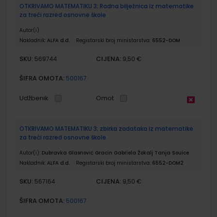
OTKRIVAMO MATEMATIKU 3; Radna bilježnica iz matematike
za treći razred osnovne škole
Autor(i):
Nakladnik:
ALFA d.d.
Registarski broj ministarstva:
6552-DOM
SKU:
CIJENA:
569744
9,50 €
ŠIFRA OMOTA:
500167
Udžbenik
Omot
OTKRIVAMO MATEMATIKU 3; zbirka zadataka iz matematike
za treći razred osnovne škole
Autor(i):
Dubravka Glasnović Gracin Gabriela Žokalj Tanja Souice
Nakladnik:
ALFA d.d.
Registarski broj ministarstva:
6552-DOM2
SKU:
CIJENA:
567164
9,50 €
ŠIFRA OMOTA:
500167