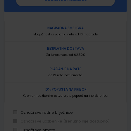
NAGRADNA SMS IGRA
Mogućnost osvajanja neke od 101 nagrade
BESPLATNA DOSTAVA
Za iznose veće od 62,50€
PLAĆANJE NA RATE
do 12 rata bez kamata
10% POPUSTA NA PRIBOR
Kupnjom udžbenika ostvarujete popust na školski pribor
Označi sve radne bilježnice
Označi sve udžbenike (trenutno nije dostupno)
Označi sve omote