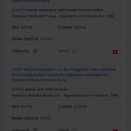
razred osnovne škole
Autor(i):
Veronek Germadnik Vekić Pocedić Križman Roškar
Nakladnik:
PROFIL KLETT d.o.o.
Registarski broj ministarstva:
7155
SKU:
CIJENA:
567116
13,53 €
ŠIFRA OMOTA:
500165
Udžbenik
Omot
SVIJET RIJEČI 3; komplet 1. I 2. dio, integrirani radni udžbenik
hrvatskoga jezika s dodatnim digitalnim sadržajima u
trećem razredu osnovne škole
Autor(i):
Španić Jurić Zokić Vladušić
Nakladnik:
ŠKOLSKA KNJIGA d.d.
Registarski broj ministarstva:
7088
SKU:
CIJENA:
567119
27,02 €
ŠIFRA OMOTA:
500161
Udžbenik
Omot