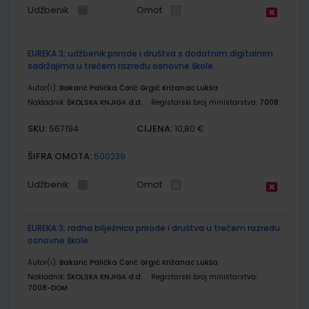
Udžbenik
Omot
EUREKA 3; udžbenik prirode i društva s dodatnim digitalnim
sadržajima u trećem razredu osnovne škole
Autor(i):
Bakarić Palička Ćorić Grgić Križanac Lukša
Nakladnik:
ŠKOLSKA KNJIGA d.d.
Registarski broj ministarstva:
7008
SKU:
CIJENA:
567194
10,80 €
ŠIFRA OMOTA:
500239
Udžbenik
Omot
EUREKA 3; radna bilježnica prirode i društva u trećem razredu
osnovne škole
Autor(i):
Bakarić Palička Ćorić Grgić Križanac Lukša
Nakladnik:
ŠKOLSKA KNJIGA d.d.
Registarski broj ministarstva:
7008-DOM