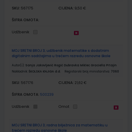
SKU:
CIJENA:
567175
9,50 €
ŠIFRA OMOTA:
Udžbenik
MOJ SRETNI BROJ 3; udžbenik matematike s dodatnim
digitalnim sadržajima u trećem razredu osnovne škole
Autor(i):
Sanja Jakovljević Rogić Dubravka Miklec Graciella Prtajin
Nakladnik:
ŠKOLSKA KNJIGA d.d.
Registarski broj ministarstva:
7060
SKU:
CIJENA:
567176
21,62 €
ŠIFRA OMOTA:
500239
Udžbenik
Omot
MOJ SRETNI BROJ 3; radna bilježnica za matematiku u
trećem razredu osnovne škole