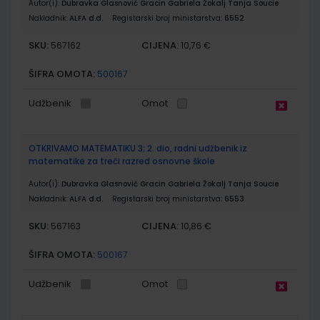
Autor(i):
Dubravka Glasnović Gracin Gabriela Žokalj Tanja Soucie
Nakladnik:
ALFA d.d.
Registarski broj ministarstva:
6552
SKU:
CIJENA:
567162
10,76 €
ŠIFRA OMOTA:
500167
Udžbenik
Omot
OTKRIVAMO MATEMATIKU 3; 2. dio, radni udžbenik iz
matematike za treći razred osnovne škole
Autor(i):
Dubravka Glasnović Gracin Gabriela Žokalj Tanja Soucie
Nakladnik:
ALFA d.d.
Registarski broj ministarstva:
6553
SKU:
CIJENA:
567163
10,86 €
ŠIFRA OMOTA:
500167
Udžbenik
Omot