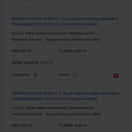
Grupirani
ŠKRINJICA SLOVA I RIJEČI 3; 1. dio, integrirani radni udžbenik iz
proizvodi
hrvatskoga jezika za treći razred osnovne škole
Autor(i):
Težak Gabelica Marjanović Škribulja Horvat
Nakladnik:
ALFA d.d.
Registarski broj ministarstva:
6581
SKU:
CIJENA:
567111
13,53 €
ŠIFRA OMOTA:
500179
Udžbenik
Omot
ŠKRINJICA SLOVA I RIJEČI 3; 2. dio, integrirani radni udžbenik iz
hrvatskoga jezika za treći razred osnovne škole
Autor(i):
Težak Gabelica Marjanović Škribulja Horvat
Nakladnik:
ALFA d.d.
Registarski broj ministarstva:
6582
SKU:
CIJENA:
567112
13,49 €