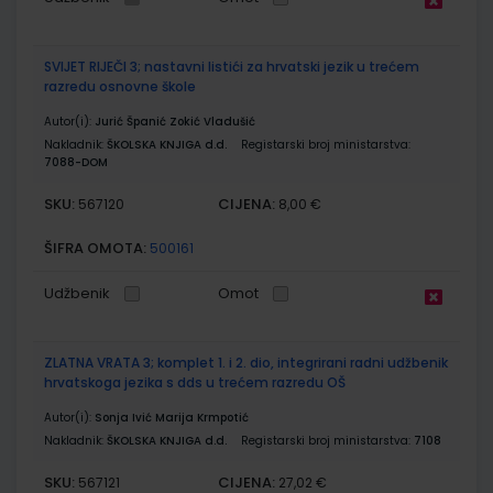
SVIJET RIJEČI 3; nastavni listići za hrvatski jezik u trećem
razredu osnovne škole
Autor(i):
Jurić Španić Zokić Vladušić
Nakladnik:
ŠKOLSKA KNJIGA d.d.
Registarski broj ministarstva:
7088-DOM
SKU:
CIJENA:
567120
8,00 €
ŠIFRA OMOTA:
500161
Udžbenik
Omot
ZLATNA VRATA 3; komplet 1. i 2. dio, integrirani radni udžbenik
hrvatskoga jezika s dds u trećem razredu OŠ
Autor(i):
Sonja Ivić Marija Krmpotić
Nakladnik:
ŠKOLSKA KNJIGA d.d.
Registarski broj ministarstva:
7108
SKU:
CIJENA:
567121
27,02 €