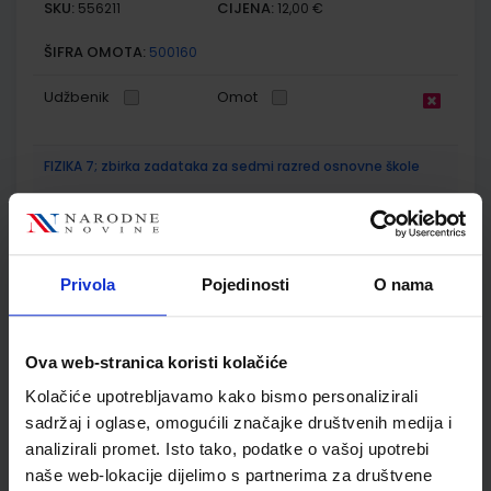
SKU:
CIJENA:
556211
12,00 €
ŠIFRA OMOTA:
500160
Udžbenik
Omot
FIZIKA 7; zbirka zadataka za sedmi razred osnovne škole
Autor(i):
Zumbulka Beštak Kadić Nada Brković Planinka Pećina
Nakladnik:
ALFA d.d.
Registarski broj ministarstva:
6000-DOM2
SKU:
CIJENA:
556504
10,00 €
Privola
Pojedinosti
O nama
ŠIFRA OMOTA:
500167
Udžbenik
Omot
Ova web-stranica koristi kolačiće
Kolačiće upotrebljavamo kako bismo personalizirali
sadržaj i oglase, omogućili značajke društvenih medija i
KEMIJA 7; udžbenik kemije s dodatnim digitalnim sadržajima
u sedmom razredu osnovne škole
analizirali promet. Isto tako, podatke o vašoj upotrebi
naše web-lokacije dijelimo s partnerima za društvene
Autor(i):
Lukić Marić Zerdun Trenčevska Varga Rupčić Petelinc