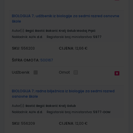
BIOLOGIJA 7; udžbenik iz biologije za sedmi razred osnovne
škole
Autor(i):
Begić Bastić Bakarić Kralj Golub Madaj Prpić
Nakladnik:
ALFA d.d.
Registarski broj ministarstva:
5977
SKU:
CIJENA:
556203
12,66 €
ŠIFRA OMOTA:
500167
Udžbenik
Omot
BIOLOGIJA 7; radna bilježnica iz biologije za sedmi razred
osnovne škole
Autor(i):
Bastić Begić Bakarić Kralj Golub
Nakladnik:
ALFA d.d.
Registarski broj ministarstva:
5977-DOM
SKU:
CIJENA:
556209
12,00 €