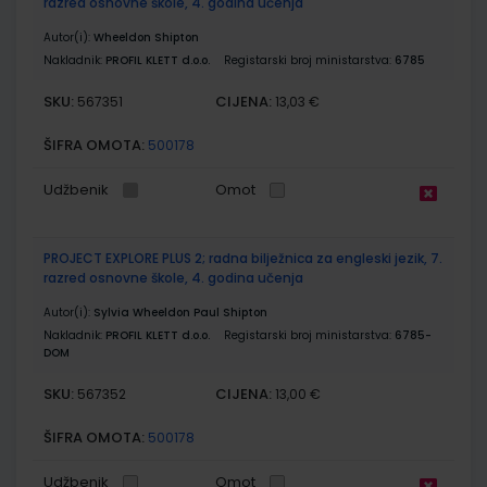
razred osnovne škole, 4. godina učenja
Autor(i):
Wheeldon Shipton
Nakladnik:
PROFIL KLETT d.o.o.
Registarski broj ministarstva:
6785
SKU:
CIJENA:
567351
13,03 €
ŠIFRA OMOTA:
500178
Udžbenik
Omot
PROJECT EXPLORE PLUS 2; radna bilježnica za engleski jezik, 7.
razred osnovne škole, 4. godina učenja
Autor(i):
Sylvia Wheeldon Paul Shipton
Nakladnik:
PROFIL KLETT d.o.o.
Registarski broj ministarstva:
6785-
DOM
SKU:
CIJENA:
567352
13,00 €
ŠIFRA OMOTA:
500178
Udžbenik
Omot