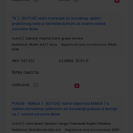
TK 7; (KUTIJA) radni materijal za izvođenje vježbi i
praktičnog rada iz tehničke kulture za sedmi razred
osnovne škole
Autor(i):
Zakanji Vlajinić Čović grupa autora
Nakladnik:
PROFIL KLETT d.o.o.
Registarski broj ministarstva:
6929-
DOM
SKU:
CIJENA:
567433
25,00 €
ŠIFRA OMOTA:
Udžbenik
POKUSI - KEMIJA 7; (KUTIJA) radna bilježnica KEMIJA 7 s
radnim listovima i priborom za izvođenje pokusa iz kemije
za 7. razred osnovne škole
Autor(i):
Lukić Marić Zerdum Varga Trenčevski Rupčić Peteline
Nakladnik:
ŠKOLSKA KNJIGA d.d.
Registarski broj ministarstva:
6091-