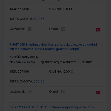
SKU:
CIJENA:
567345
19,54 €
ŠIFRA OMOTA:
500165
Udžbenik
Omot
RIGHT ON! 3; radna bilježnica iz engleskog jezika za sedmi
razred osnovne škole (sedma godina učenja)
Autor(i):
Jenny Dooley
Nakladnik:
ALFA d.d.
Registarski broj ministarstva:
6572-DOM
SKU:
CIJENA:
567346
12,00 €
ŠIFRA OMOTA:
500165
Udžbenik
Omot
PROJECT EXPLORE PLUS 2; udžbenik engleskog jezika za 7.