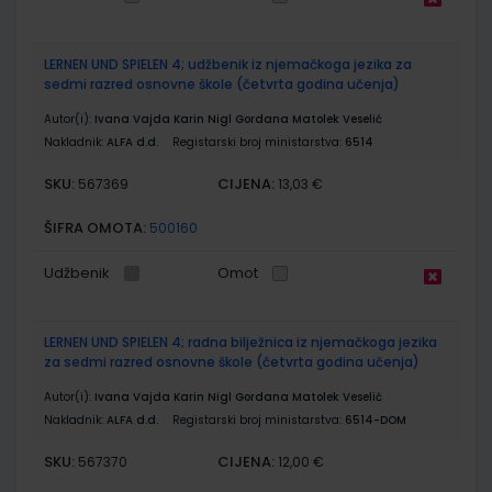
LERNEN UND SPIELEN 4; udžbenik iz njemačkoga jezika za
sedmi razred osnovne škole (četvrta godina učenja)
Autor(i):
Ivana Vajda Karin Nigl Gordana Matolek Veselić
Nakladnik:
ALFA d.d.
Registarski broj ministarstva:
6514
SKU:
CIJENA:
567369
13,03 €
ŠIFRA OMOTA:
500160
Udžbenik
Omot
LERNEN UND SPIELEN 4; radna bilježnica iz njemačkoga jezika
za sedmi razred osnovne škole (četvrta godina učenja)
Autor(i):
Ivana Vajda Karin Nigl Gordana Matolek Veselić
Nakladnik:
ALFA d.d.
Registarski broj ministarstva:
6514-DOM
SKU:
CIJENA:
567370
12,00 €