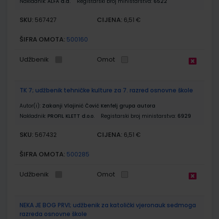
Nakladnik:
ALFA d.d.
Registarski broj ministarstva:
6522
SKU:
CIJENA:
567427
6,51 €
ŠIFRA OMOTA:
500160
Udžbenik
Omot
TK 7; udžbenik tehničke kulture za 7. razred osnovne škole
Autor(i):
Zakanji Vlajinić Čović Kenfelj grupa autora
Nakladnik:
PROFIL KLETT d.o.o.
Registarski broj ministarstva:
6929
SKU:
CIJENA:
567432
6,51 €
ŠIFRA OMOTA:
500285
Udžbenik
Omot
NEKA JE BOG PRVI; udžbenik za katolički vjeronauk sedmoga
razreda osnovne škole