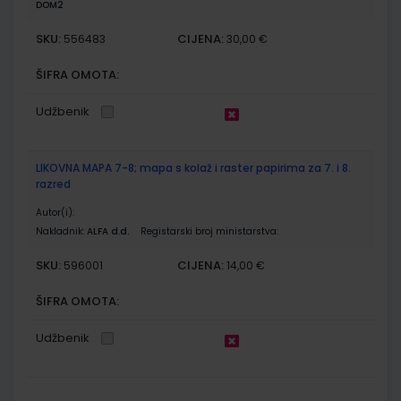
DOM2
SKU:
CIJENA:
556483
30,00 €
ŠIFRA OMOTA:
Udžbenik
LIKOVNA MAPA 7-8; mapa s kolaž i raster papirima za 7. i 8.
razred
Autor(i):
Nakladnik:
ALFA d.d.
Registarski broj ministarstva:
SKU:
CIJENA:
596001
14,00 €
ŠIFRA OMOTA:
Udžbenik