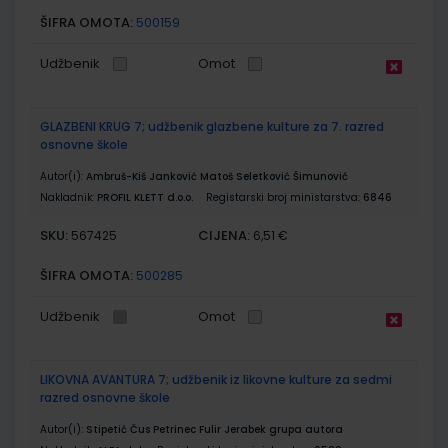
ŠIFRA OMOTA:
500159
Udžbenik
Omot
GLAZBENI KRUG 7; udžbenik glazbene kulture za 7. razred
osnovne škole
Autor(i):
Ambruš-Kiš Janković Matoš Seletković Šimunović
Nakladnik:
PROFIL KLETT d.o.o.
Registarski broj ministarstva:
6846
SKU:
CIJENA:
567425
6,51 €
ŠIFRA OMOTA:
500285
Udžbenik
Omot
LIKOVNA AVANTURA 7; udžbenik iz likovne kulture za sedmi
razred osnovne škole
Autor(i):
Stipetić Čus Petrinec Fulir Jerabek grupa autora