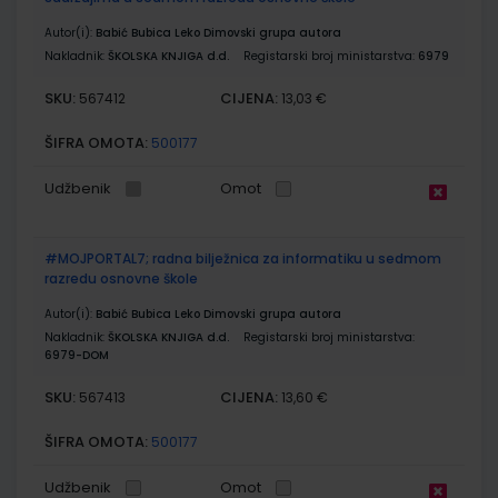
Autor(i):
Babić Bubica Leko Dimovski grupa autora
Nakladnik:
ŠKOLSKA KNJIGA d.d.
Registarski broj ministarstva:
6979
SKU:
CIJENA:
567412
13,03 €
ŠIFRA OMOTA:
500177
Udžbenik
Omot
#MOJPORTAL7; radna bilježnica za informatiku u sedmom
razredu osnovne škole
Autor(i):
Babić Bubica Leko Dimovski grupa autora
Nakladnik:
ŠKOLSKA KNJIGA d.d.
Registarski broj ministarstva:
6979-DOM
SKU:
CIJENA:
567413
13,60 €
ŠIFRA OMOTA:
500177
Udžbenik
Omot