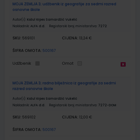
MOJA ZEMLJA 3; udžbenik iz geografije za sedmi razred
osnovne škole
Autor(i):
Kožul Krpes Samardžić Vukelić
Nakladnik:
ALFA d.d.
Registarski broj ministarstva:
7272
SKU:
CIJENA:
569101
13,24 €
ŠIFRA OMOTA:
500167
Udžbenik
Omot
MOJA ZEMLJA 3; radna bilježnica iz geografije za sedmi
razred osnovne škole
Autor(i):
Kožul Krpes Samardžić Vukelić
Nakladnik:
ALFA d.d.
Registarski broj ministarstva:
7272-DOM
SKU:
CIJENA:
569102
12,00 €
ŠIFRA OMOTA:
500167