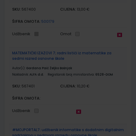
SKU:
CIJENA:
567400
13,00 €
ŠIFRA OMOTA:
500179
Udžbenik
Omot
MATEMATIČKI IZAZOVI 7; radni listići iz matematike za
sedmi razred osnovne škole
Autor(i):
Gordana Paić Željko Bošnjak
Nakladnik:
ALFA d.d.
Registarski broj ministarstva:
6528-DOM
SKU:
CIJENA:
567401
10,20 €
ŠIFRA OMOTA:
Udžbenik
#MOJPORTAL7; udžbenik informatike s dodatnim digitalnim
sadržajima u sedmom razredu osnovne škole