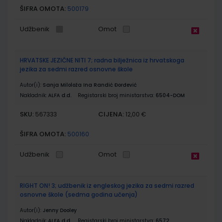
ŠIFRA OMOTA:
500179
Udžbenik
Omot
HRVATSKE JEZIČNE NITI 7; radna bilježnica iz hrvatskoga
jezika za sedmi razred osnovne škole
Autor(i):
Sanja Miloloža Ina Randić Đorđević
Nakladnik:
ALFA d.d.
Registarski broj ministarstva:
6504-DOM
SKU:
CIJENA:
567333
12,00 €
ŠIFRA OMOTA:
500160
Udžbenik
Omot
RIGHT ON! 3; udžbenik iz engleskog jezika za sedmi razred
osnovne škole (sedma godina učenja)
Autor(i):
Jenny Dooley
Nakladnik:
ALFA d.d.
Registarski broj ministarstva:
6572