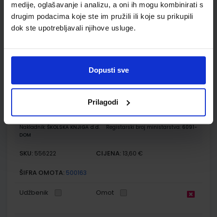
medije, oglašavanje i analizu, a oni ih mogu kombinirati s
Nakladnik:
ŠKOLSKA KNJIGA d.d.
Registarski broj ministarstva:
6091
drugim podacima koje ste im pružili ili koje su prikupili
SKU:
CIJENA:
556221
12,66 €
dok ste upotrebljavali njihove usluge.
ŠIFRA OMOTA:
500163
Udžbenik
Omot
Dopusti sve
KEMIJA 7; radna bilježnica za kemiju u sedmom razredu
osnovne škole
Prilagodi
Autor(i):
Lukić Marić Zerdun Trenčevska Varga
Nakladnik:
ŠKOLSKA KNJIGA d.d.
Registarski broj ministarstva:
6091-
DOM
SKU:
CIJENA:
556222
13,60 €
ŠIFRA OMOTA:
500163
Udžbenik
Omot