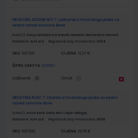
Grupirani
HRVATSKE JEZIČNE NITI 7; udžbenik iz hrvatskoga jezika za
proizvodi
sedmi razred osnovne škole
Autor(i):
Sanja Miloloža Ina Randić Đorđević Bernardina Petrović
Nakladnik:
ALFA d.d.
Registarski broj ministarstva:
6504
SKU:
CIJENA:
567331
12,27 €
ŠIFRA OMOTA:
500167
Udžbenik
Omot
HRVATSKA RIJEČ 7; čitanka iz hrvatskoga jezika za sedmi
razred osnovne škole
Autor(i):
Anita Katić Dalia Mirt Lidija Vešligaj
Nakladnik:
ALFA d.d.
Registarski broj ministarstva:
6505
SKU:
CIJENA:
567332
13,78 €