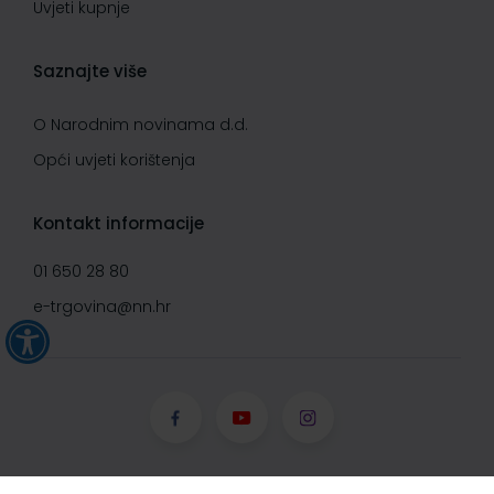
Uvjeti kupnje
Saznajte više
O Narodnim novinama d.d.
Opći uvjeti korištenja
Kontakt informacije
01 650 28 80
e-trgovina@nn.hr