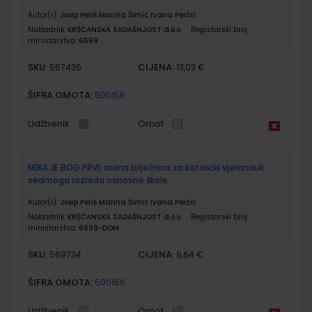
Autor(i):
Josip Periš Marina Šimić Ivana Perčić
Nakladnik:
KRŠĆANSKA SADAŠNJOST d.o.o.
Registarski broj
ministarstva:
6699
SKU:
CIJENA:
567436
13,03 €
ŠIFRA OMOTA:
500156
Udžbenik
Omot
NEKA JE BOG PRVI; radna bilježnica za katolički vjeronauk
sedmoga razreda osnovne škole
Autor(i):
Josip Periš Marina Šimić Ivana Perčić
Nakladnik:
KRŠĆANSKA SADAŠNJOST d.o.o.
Registarski broj
ministarstva:
6699-DOM
SKU:
CIJENA:
569734
9,64 €
ŠIFRA OMOTA:
500156
Udžbenik
Omot