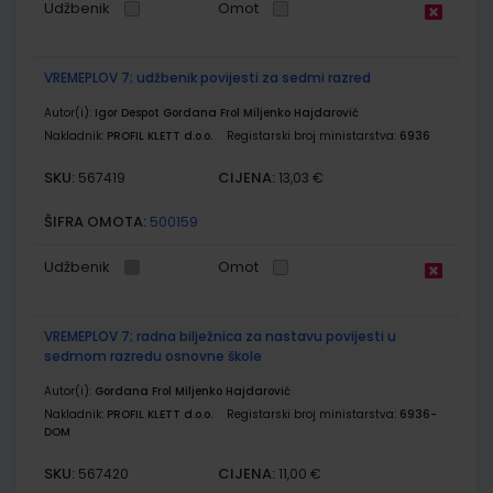
Udžbenik
Omot
VREMEPLOV 7; udžbenik povijesti za sedmi razred
Autor(i):
Igor Despot Gordana Frol Miljenko Hajdarović
Nakladnik:
PROFIL KLETT d.o.o.
Registarski broj ministarstva:
6936
SKU:
CIJENA:
567419
13,03 €
ŠIFRA OMOTA:
500159
Udžbenik
Omot
VREMEPLOV 7; radna bilježnica za nastavu povijesti u
sedmom razredu osnovne škole
Autor(i):
Gordana Frol Miljenko Hajdarović
Nakladnik:
PROFIL KLETT d.o.o.
Registarski broj ministarstva:
6936-
DOM
SKU:
CIJENA:
567420
11,00 €