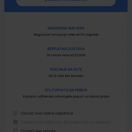
NAGRADNA SMS IGRA
Mogućnost osvajanja neke od 101 nagrade
BESPLATNA DOSTAVA
Za iznose veće od 62,50€
PLAĆANJE NA RATE
do 12 rata bez kamata
10% POPUSTA NA PRIBOR
Kupnjom udžbenika ostvarujete popust na školski pribor
Označi sve radne bilježnice
Označi sve udžbenike (trenutno nije dostupno)
Označi sve omote