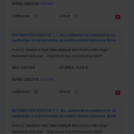
ŠIFRA OMOTA:
500167
Udžbenik
Omot
MATEMATIČKI IZAZOVI 7; 1. dio, udžbenik sa zadatcima za
vježbanje iz matematike za sedmi razred osnovne škole
Autor(i):
Gordana Paić Željko Bošnjak Boris Čulina Niko Grgić
Nakladnik:
ALFA d.d.
Registarski broj ministarstva:
6527
SKU:
CIJENA:
567399
13,06 €
ŠIFRA OMOTA:
500179
Udžbenik
Omot
MATEMATIČKI IZAZOVI 7; 2. dio, udžbenik sa zadatcima za
vježbanje iz matematike za sedmi razred osnovne škole
Autor(i):
Gordana Paić Željko Bošnjak Boris Čulina Niko Grgić
Nakladnik:
ALFA d.d.
Registarski broj ministarstva:
6528