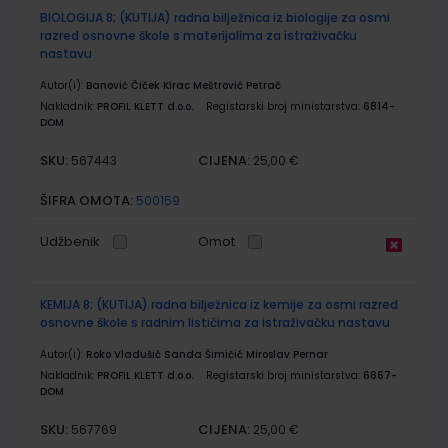
BIOLOGIJA 8; (KUTIJA) radna bilježnica iz biologije za osmi
razred osnovne škole s materijalima za istraživačku
nastavu
Autor(i):
Banović Čiček Kirac Meštrović Petrač
Nakladnik:
PROFIL KLETT d.o.o.
Registarski broj ministarstva:
6814-
DOM
SKU:
CIJENA:
567443
25,00 €
ŠIFRA OMOTA:
500159
Udžbenik
Omot
KEMIJA 8; (KUTIJA) radna bilježnica iz kemije za osmi razred
osnovne škole s radnim listićima za istraživačku nastavu
Autor(i):
Roko Vladušić Sanda Šimičić Miroslav Pernar
Nakladnik:
PROFIL KLETT d.o.o.
Registarski broj ministarstva:
6867-
DOM
SKU:
CIJENA:
567769
25,00 €