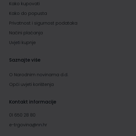
Kako kupovati
Kako do popusta
Privatnost i sigurnost podataka
Načini plaćanja
Uvjeti kupnje
Saznajte više
O Narodnim novinama d.d.
Opći uvjeti korištenja
Kontakt informacije
01 650 28 80
e-trgovina@nn.hr