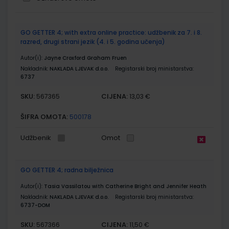
Grupirani
GO GETTER 4; with extra online practice: udžbenik za 7. i 8.
proizvodi
razred, drugi strani jezik (4. i 5. godina učenja)
Autor(i):
Jayne Croxford Graham Fruen
Nakladnik:
NAKLADA LJEVAK d.o.o.
Registarski broj ministarstva:
6737
SKU:
CIJENA:
567365
13,03 €
ŠIFRA OMOTA:
500178
Udžbenik
Omot
GO GETTER 4; radna bilježnica
Autor(i):
Tasia Vassilatou with Catherine Bright and Jennifer Heath
Nakladnik:
NAKLADA LJEVAK d.o.o.
Registarski broj ministarstva:
6737-DOM
SKU:
CIJENA:
567366
11,50 €