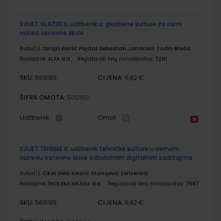
SVIJET GLAZBE 8; udžbenik iz glazbene kulture za osmi
razred osnovne škole
Autor(i):
Ostojić Đonlić Pajdaš Sebastian Jambrošić Tadin Brlečić
Nakladnik:
ALFA d.d.
Registarski broj ministarstva:
7291
SKU:
CIJENA:
569185
6,62 €
ŠIFRA OMOTA:
500160
Udžbenik
Omot
SVIJET TEHNIKE 8; udžbenik tehničke kulture u osmom
razredu osnovne škole s dodatnim digitalnim sadržajima
Autor(i):
Čikeš Delić Kolarić Stanojević Zenzerović
Nakladnik:
ŠKOLSKA KNJIGA d.d.
Registarski broj ministarstva:
7687
SKU:
CIJENA:
569195
6,62 €