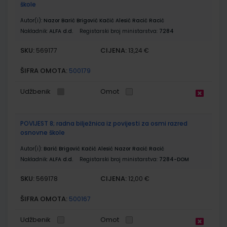
škole
Autor(i):
Nazor Barić Brigović Kačić Alesić Racić Racić
Nakladnik:
ALFA d.d.
Registarski broj ministarstva:
7284
SKU:
CIJENA:
569177
13,24 €
ŠIFRA OMOTA:
500179
Udžbenik
Omot
POVIJEST 8; radna bilježnica iz povijesti za osmi razred
osnovne škole
Autor(i):
Barić Brigović Kačić Alesić Nazor Racić Racić
Nakladnik:
ALFA d.d.
Registarski broj ministarstva:
7284-DOM
SKU:
CIJENA:
569178
12,00 €
ŠIFRA OMOTA:
500167
Udžbenik
Omot