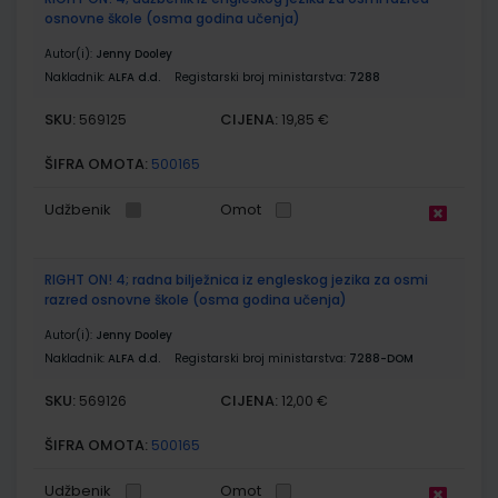
osnovne škole (osma godina učenja)
Autor(i):
Jenny Dooley
Nakladnik:
ALFA d.d.
Registarski broj ministarstva:
7288
SKU:
CIJENA:
569125
19,85 €
ŠIFRA OMOTA:
500165
Udžbenik
Omot
RIGHT ON! 4; radna bilježnica iz engleskog jezika za osmi
razred osnovne škole (osma godina učenja)
Autor(i):
Jenny Dooley
Nakladnik:
ALFA d.d.
Registarski broj ministarstva:
7288-DOM
SKU:
CIJENA:
569126
12,00 €
ŠIFRA OMOTA:
500165
Udžbenik
Omot