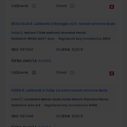
Udžbenik
Omot
BIOLOGIJA 8; udžbenik iz Biologije za 8. razred osnovne škole
Autor(i):
Banović Čiček Meštrović Mumelaš Petrač
Nakladnik:
PROFIL KLETT d.o.o.
Registarski broj ministarstva:
6814
SKU:
CIJENA:
567442
13,03 €
ŠIFRA OMOTA:
500159
Udžbenik
Omot
FIZIKA 8; udžbenik iz fizike za osmi razred osnovne škole
Autor(i):
Zumbulka Beštak-Kadić Nada Brković Planinka Pećina
Nakladnik:
ALFA d.d.
Registarski broj ministarstva:
6496
SKU:
CIJENA:
567448
13,03 €