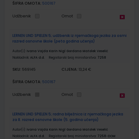
ŠIFRA OMOTA:
500167
Udžbenik
Omot
LERNEN UND SPIELEN 5; udžbenik iz njemačkoga jezika za osmi
razred osnovne škole (peta godina učenja)
Autor(i):
Ivana Vajda Karin Nigl Gordana Matolek Veselić
Nakladnik:
ALFA d.d.
Registarski broj ministarstva:
7258
SKU:
CIJENA:
569145
13,24 €
ŠIFRA OMOTA:
500167
Udžbenik
Omot
LERNEN UND SPIELEN 5; radna bilježnica iz njemačkoga jezika
za 8. razred osnovne škole (5. godina učenja)
Autor(i):
Ivana Vajda Karin Nigl Gordana Matolek Veselić
Nakladnik:
ALFA d.d.
Registarski broj ministarstva:
7258-DOM