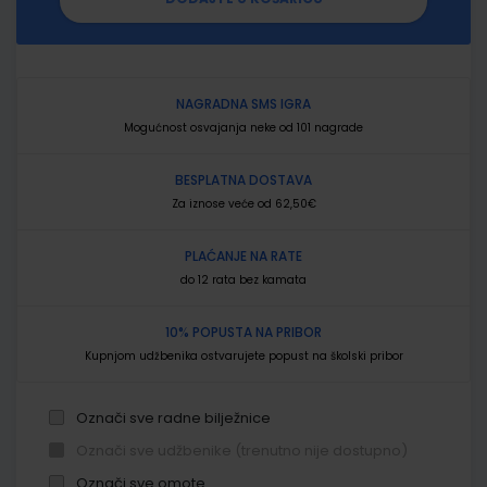
NAGRADNA SMS IGRA
Mogućnost osvajanja neke od 101 nagrade
BESPLATNA DOSTAVA
Za iznose veće od 62,50€
PLAĆANJE NA RATE
do 12 rata bez kamata
10% POPUSTA NA PRIBOR
Kupnjom udžbenika ostvarujete popust na školski pribor
Označi sve radne bilježnice
Označi sve udžbenike (trenutno nije dostupno)
Označi sve omote