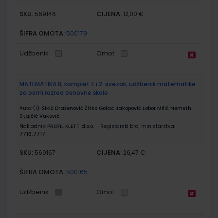
SKU:
CIJENA:
569146
12,00 €
ŠIFRA OMOTA:
500179
Udžbenik
Omot
MATEMATIKA 8; komplet 1. i 2. svezak, udžbenik matematike
za osmi razred osnovne škole
Autor(i):
Šikić Draženović Žitko Golac Jakopović Lobor Milić Nemeth
Stajčić Vuković
Nakladnik:
PROFIL KLETT d.o.o.
Registarski broj ministarstva:
7716;7717
SKU:
CIJENA:
569167
26,47 €
ŠIFRA OMOTA:
500165
Udžbenik
Omot