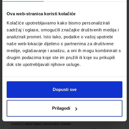
SKU:
CIJENA:
567450
10,00 €
Ova web-stranica koristi kolačiće
ŠIFRA OMOTA:
500167
Kolačiće upotrebljavamo kako bismo personalizirali
Udžbenik
Omot
sadržaj i oglase, omogućili značajke društvenih medija i
analizirali promet. Isto tako, podatke o vašoj upotrebi
naše web-lokacije dijelimo s partnerima za društvene
KEMIJA 8; udžbenik kemije za osmi razred osnovne škole
medije, oglašavanje i analizu, a oni ih mogu kombinirati s
Autor(i):
Roko Vladušić Sanda Šimičić Miroslav Pernar
drugim podacima koje ste im pružili ili koje su prikupili
Nakladnik:
PROFIL KLETT d.o.o.
Registarski broj ministarstva:
6867
dok ste upotrebljavali njihove usluge.
SKU:
CIJENA:
567461
13,03 €
ŠIFRA OMOTA:
500261
Dopusti sve
Udžbenik
Omot
Prilagodi
MOJA ZEMLJA 4; udžbenik iz geografije za osmi razred OŠ
Autor(i):
Kožul Krpes Samardžić Vukelić