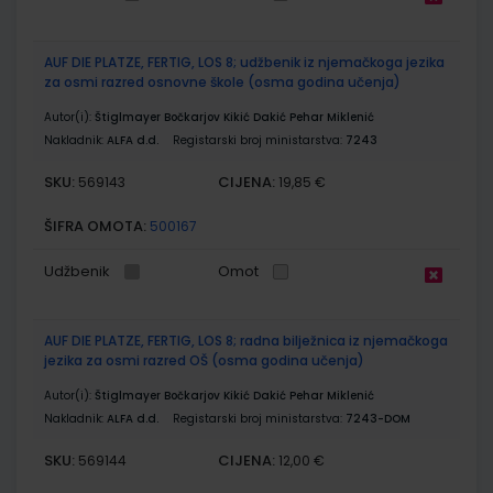
AUF DIE PLATZE, FERTIG, LOS 8; udžbenik iz njemačkoga jezika
za osmi razred osnovne škole (osma godina učenja)
Autor(i):
Štiglmayer Bočkarjov Kikić Dakić Pehar Miklenić
Nakladnik:
ALFA d.d.
Registarski broj ministarstva:
7243
SKU:
CIJENA:
569143
19,85 €
ŠIFRA OMOTA:
500167
Udžbenik
Omot
AUF DIE PLATZE, FERTIG, LOS 8; radna bilježnica iz njemačkoga
jezika za osmi razred OŠ (osma godina učenja)
Autor(i):
Štiglmayer Bočkarjov Kikić Dakić Pehar Miklenić
Nakladnik:
ALFA d.d.
Registarski broj ministarstva:
7243-DOM
SKU:
CIJENA:
569144
12,00 €