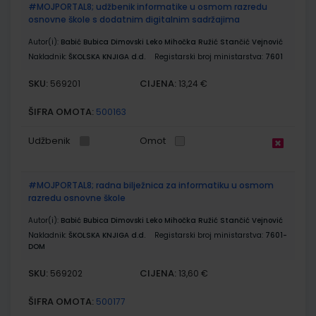
#MOJPORTAL8; udžbenik informatike u osmom razredu
osnovne škole s dodatnim digitalnim sadržajima
Autor(i):
Babić Bubica Dimovski Leko Mihočka Ružić Stančić Vejnović
Nakladnik:
ŠKOLSKA KNJIGA d.d.
Registarski broj ministarstva:
7601
SKU:
CIJENA:
569201
13,24 €
ŠIFRA OMOTA:
500163
Udžbenik
Omot
#MOJPORTAL8; radna bilježnica za informatiku u osmom
razredu osnovne škole
Autor(i):
Babić Bubica Dimovski Leko Mihočka Ružić Stančić Vejnović
Nakladnik:
ŠKOLSKA KNJIGA d.d.
Registarski broj ministarstva:
7601-
DOM
SKU:
CIJENA:
569202
13,60 €
ŠIFRA OMOTA:
500177