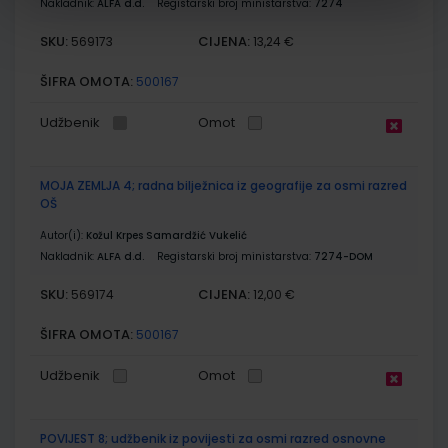
Nakladnik:
ALFA d.d.
Registarski broj ministarstva:
7274
SKU:
CIJENA:
569173
13,24 €
ŠIFRA OMOTA:
500167
Udžbenik
Omot
MOJA ZEMLJA 4; radna bilježnica iz geografije za osmi razred
OŠ
Autor(i):
Kožul Krpes Samardžić Vukelić
Nakladnik:
ALFA d.d.
Registarski broj ministarstva:
7274-DOM
SKU:
CIJENA:
569174
12,00 €
ŠIFRA OMOTA:
500167
Udžbenik
Omot
POVIJEST 8; udžbenik iz povijesti za osmi razred osnovne