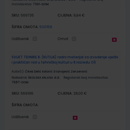
ministarstva:
7361-DOM
SKU:
CIJENA:
569735
9,64 €
ŠIFRA OMOTA:
500156
Udžbenik
Omot
SVIJET TEHNIKE 8; (KUTIJA) radni materijal za izvođenje vježbi
i praktičan rad u tehničkoj kulturi u 8.razredu OŠ
Autor(i):
Čikeš Delić Kolarić Stanojević Zenzerović
Nakladnik:
ŠKOLSKA KNJIGA d.d.
Registarski broj ministarstva:
7687-DOM
SKU:
CIJENA:
569196
28,00 €
ŠIFRA OMOTA:
Udžbenik