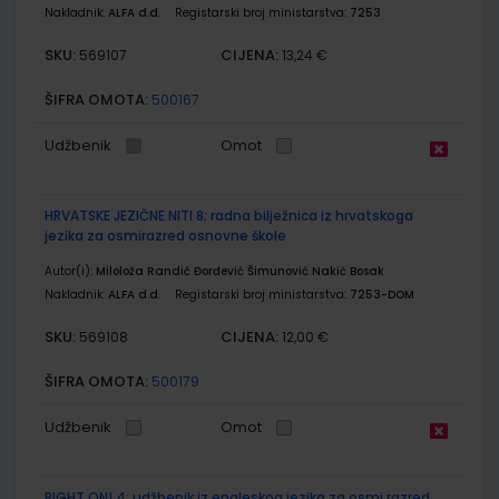
Nakladnik:
ALFA d.d.
Registarski broj ministarstva:
7253
SKU:
CIJENA:
569107
13,24 €
ŠIFRA OMOTA:
500167
Udžbenik
Omot
HRVATSKE JEZIČNE NITI 8; radna bilježnica iz hrvatskoga
jezika za osmirazred osnovne škole
Autor(i):
Miloloža Randić Đorđević Šimunović Nakić Bosak
Nakladnik:
ALFA d.d.
Registarski broj ministarstva:
7253-DOM
SKU:
CIJENA:
569108
12,00 €
ŠIFRA OMOTA:
500179
Udžbenik
Omot
RIGHT ON! 4; udžbenik iz engleskog jezika za osmi razred