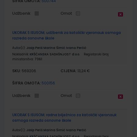
ŠIFRA OMOTA:
500744
Udžbenik
Omot
UKORAK S ISUSOM; udžbenik za katolički vjeronauk osmoga
razreda osnovne škole
Autor(i):
Josip Periš Marina Šimić Ivana Perčić
Nakladnik:
KRŠĆANSKA SADAŠNJOST d.o.o.
Registarski broj
ministarstva:
7361
SKU:
CIJENA:
569206
13,24 €
ŠIFRA OMOTA:
500156
Udžbenik
Omot
UKORAK S ISUSOM; radna bilježnica za katolički vjeronauk
osmoga razreda osnovne škole
Autor(i):
Josip Periš Marina Šimić Ivana Perčić
Nakladnik:
KRŠĆANSKA SADAŠNJOST d.o.o.
Registarski broj