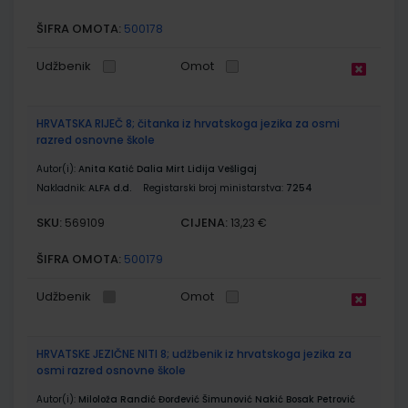
ŠIFRA OMOTA:
500178
Udžbenik
Omot
HRVATSKA RIJEČ 8; čitanka iz hrvatskoga jezika za osmi
razred osnovne škole
Autor(i):
Anita Katić Dalia Mirt Lidija Vešligaj
Nakladnik:
ALFA d.d.
Registarski broj ministarstva:
7254
SKU:
CIJENA:
569109
13,23 €
ŠIFRA OMOTA:
500179
Udžbenik
Omot
HRVATSKE JEZIČNE NITI 8; udžbenik iz hrvatskoga jezika za
osmi razred osnovne škole
Autor(i):
Miloloža Randić Đorđević Šimunović Nakić Bosak Petrović