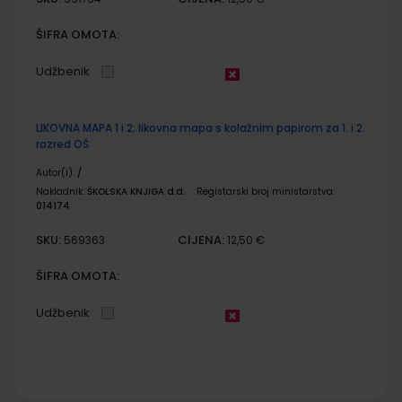
ŠIFRA OMOTA:
Udžbenik
LIKOVNA MAPA 1 i 2; likovna mapa s kolažnim papirom za 1. i 2.
razred OŠ
Autor(i):
/
Nakladnik:
ŠKOLSKA KNJIGA d.d.
Registarski broj ministarstva:
014174
SKU:
CIJENA:
569363
12,50 €
ŠIFRA OMOTA:
Udžbenik