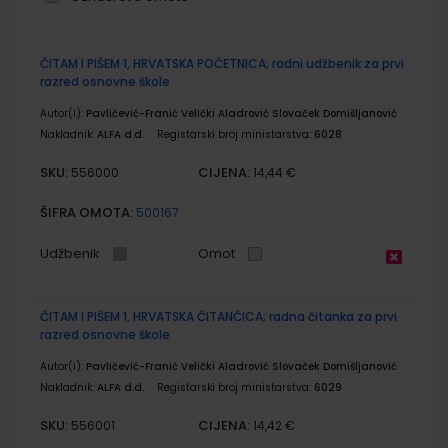
Grupirani
ČITAM I PIŠEM 1, HRVATSKA POČETNICA; radni udžbenik za prvi
proizvodi
razred osnovne škole
Autor(i):
Pavličević-Franić Velički Aladrović Slovaček Domišljanović
Nakladnik:
ALFA d.d.
Registarski broj ministarstva:
6028
SKU:
CIJENA:
556000
14,44 €
ŠIFRA OMOTA:
500167
Udžbenik
Omot
ČITAM I PIŠEM 1, HRVATSKA ČITANČICA; radna čitanka za prvi
razred osnovne škole
Autor(i):
Pavličević-Franić Velički Aladrović Slovaček Domišljanović
Nakladnik:
ALFA d.d.
Registarski broj ministarstva:
6029
SKU:
CIJENA:
556001
14,42 €