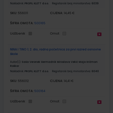
Nakladnik:
PROFIL KLETT d.o.o.
Registarski broj ministarstva:
6039
SKU:
CIJENA:
556011
14,45 €
ŠIFRA OMOTA:
500165
Udžbenik
Omot
NINA I TINO 1; 2. dio, radna početnica za prvi razred osnovne
škole
Autor(i):
Saša Veronek Germadnik Miroslava Vekić Maja Križman
Roškar
Nakladnik:
PROFIL KLETT d.o.o.
Registarski broj ministarstva:
6040
SKU:
CIJENA:
556012
14,41 €
ŠIFRA OMOTA:
500164
Udžbenik
Omot