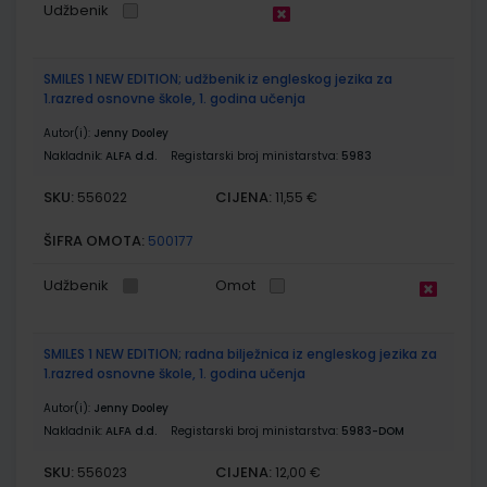
Udžbenik
SMILES 1 NEW EDITION; udžbenik iz engleskog jezika za
1.razred osnovne škole, 1. godina učenja
Autor(i):
Jenny Dooley
Nakladnik:
ALFA d.d.
Registarski broj ministarstva:
5983
SKU:
CIJENA:
556022
11,55 €
ŠIFRA OMOTA:
500177
Udžbenik
Omot
SMILES 1 NEW EDITION; radna bilježnica iz engleskog jezika za
1.razred osnovne škole, 1. godina učenja
Autor(i):
Jenny Dooley
Nakladnik:
ALFA d.d.
Registarski broj ministarstva:
5983-DOM
SKU:
CIJENA:
556023
12,00 €