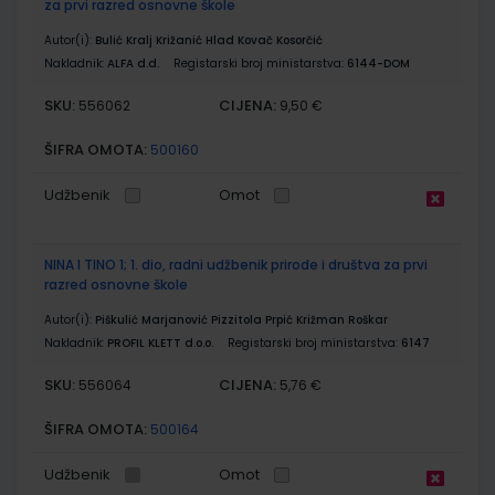
za prvi razred osnovne škole
Autor(i):
Bulić Kralj Križanić Hlad Kovač Kosorčić
Nakladnik:
ALFA d.d.
Registarski broj ministarstva:
6144-DOM
SKU:
CIJENA:
556062
9,50 €
ŠIFRA OMOTA:
500160
Udžbenik
Omot
NINA I TINO 1; 1. dio, radni udžbenik prirode i društva za prvi
razred osnovne škole
Autor(i):
Piškulić Marjanović Pizzitola Prpić Križman Roškar
Nakladnik:
PROFIL KLETT d.o.o.
Registarski broj ministarstva:
6147
SKU:
CIJENA:
556064
5,76 €
ŠIFRA OMOTA:
500164
Udžbenik
Omot