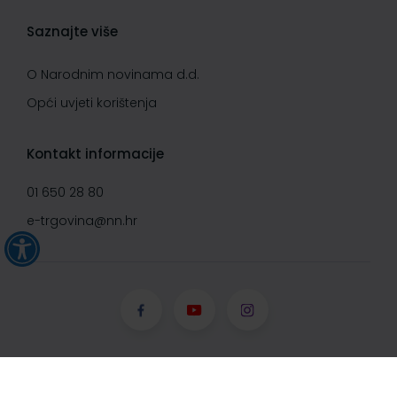
Saznajte više
O Narodnim novinama d.d.
Opći uvjeti korištenja
Kontakt informacije
01 650 28 80
e-trgovina@nn.hr