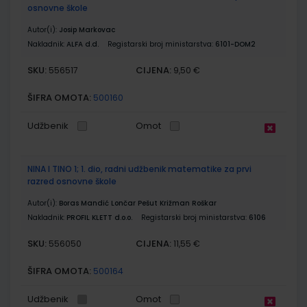
osnovne škole
Autor(i):
Josip Markovac
Nakladnik:
ALFA d.d.
Registarski broj ministarstva:
6101-DOM2
SKU:
CIJENA:
556517
9,50 €
ŠIFRA OMOTA:
500160
Udžbenik
Omot
NINA I TINO 1; 1. dio, radni udžbenik matematike za prvi
razred osnovne škole
Autor(i):
Boras Mandić Lončar Pešut Križman Roškar
Nakladnik:
PROFIL KLETT d.o.o.
Registarski broj ministarstva:
6106
SKU:
CIJENA:
556050
11,55 €
ŠIFRA OMOTA:
500164
Udžbenik
Omot