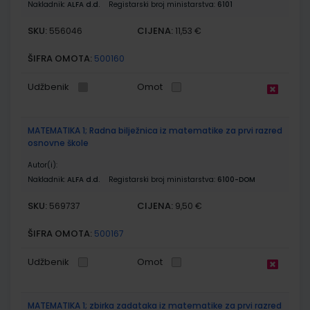
Nakladnik:
ALFA d.d.
Registarski broj ministarstva:
6101
SKU:
CIJENA:
556046
11,53 €
ŠIFRA OMOTA:
500160
Udžbenik
Omot
MATEMATIKA 1; Radna bilježnica iz matematike za prvi razred
osnovne škole
Autor(i):
Nakladnik:
ALFA d.d.
Registarski broj ministarstva:
6100-DOM
SKU:
CIJENA:
569737
9,50 €
ŠIFRA OMOTA:
500167
Udžbenik
Omot
MATEMATIKA 1; zbirka zadataka iz matematike za prvi razred