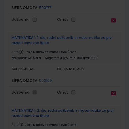
ŠIFRA OMOTA:
500177
Udžbenik
Omot
MATEMATIKA 1; 1. dio, radni udžbenik iz matematike za prvi
razred osnovne škole
Autor(i):
Josip Markovac Ivana Lović Štenc
Nakladnik:
ALFA d.d.
Registarski broj ministarstva:
6100
SKU:
CIJENA:
556045
11,55 €
ŠIFRA OMOTA:
500160
Udžbenik
Omot
MATEMATIKA 1; 2. dio, radni udžbenik iz matematike za prvi
razred osnovne škole
Autor(i):
Josip Markovac Ivana Lović Štenc