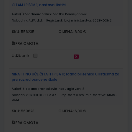
ČITAM I PIŠEM 1; nastavni listići
Autor(i):
Vladimira Velički Vlatka Domišljanović
Nakladnik:
ALFA d.d.
Registarski broj ministarstva:
6029-DOM2
SKU:
CIJENA:
556235
8,00 €
ŠIFRA OMOTA:
Udžbenik
NINA I TINO UČE ČITATI I PISATI; radna bilježnica u listićima za
prvi razred osnovne škole
Autor(i):
Tajana Franceković Ines Jagić Zonjić
Nakladnik:
PROFIL KLETT d.o.o.
Registarski broj ministarstva:
6039-
DOM
SKU:
CIJENA:
569623
6,00 €
ŠIFRA OMOTA: