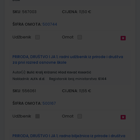
SKU:
CIJENA:
567003
11,50 €
ŠIFRA OMOTA:
500744
Udžbenik
Omot
PRIRODA, DRUŠTVO I JA 1; radni udžbenik iz prirode i društva
za prvi razred osnovne škole
Autor(i):
Bulić Kralj Križanić Hlad Kovač Kosorčić
Nakladnik:
ALFA d.d.
Registarski broj ministarstva:
6144
SKU:
CIJENA:
556061
11,55 €
ŠIFRA OMOTA:
500167
Udžbenik
Omot
PRIRODA, DRUŠTVO I JA 1; radna bilježnica iz prirode i društva