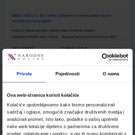
NINA I TINO 1; 2. dio, radni udžbenik matematike za prvi
razred osnovne škole
Autor(i):
Boras Mandić Lončar Pešut Križman Roškar
Nakladnik:
PROFIL KLETT d.o.o.
Registarski broj ministarstva:
6107
SKU:
CIJENA:
556051
11,53 €
ŠIFRA OMOTA:
500164
Udžbenik
Omot
Privola
Pojedinosti
O nama
NINA I TINO 1 MATEMATIKA 1; zbirka zadataka
Ova web-stranica koristi kolačiće
Autor(i):
Jurjević Levar Raljević Križman Roškar
Kolačiće upotrebljavamo kako bismo personalizirali
Nakladnik:
PROFIL KLETT d.o.o.
Registarski broj ministarstva:
6107-
sadržaj i oglase, omogućili značajke društvenih medija i
DOM
analizirali promet. Isto tako, podatke o vašoj upotrebi
SKU:
CIJENA:
556223
11,00 €
naše web-lokacije dijelimo s partnerima za društvene
medije, oglašavanje i analizu, a oni ih mogu kombinirati s