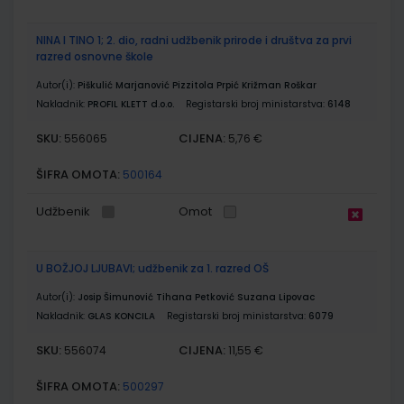
NINA I TINO 1; 2. dio, radni udžbenik prirode i društva za prvi
razred osnovne škole
Autor(i):
Piškulić Marjanović Pizzitola Prpić Križman Roškar
Nakladnik:
PROFIL KLETT d.o.o.
Registarski broj ministarstva:
6148
SKU:
CIJENA:
556065
5,76 €
ŠIFRA OMOTA:
500164
Udžbenik
Omot
U BOŽJOJ LJUBAVI; udžbenik za 1. razred OŠ
Autor(i):
Josip Šimunović Tihana Petković Suzana Lipovac
Nakladnik:
GLAS KONCILA
Registarski broj ministarstva:
6079
SKU:
CIJENA:
556074
11,55 €
ŠIFRA OMOTA:
500297