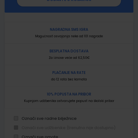
NAGRADNA SMS IGRA
Mogućnost osvajanja neke od 101 nagrade
BESPLATNA DOSTAVA
Za iznose veće od 62,50€
PLAĆANJE NA RATE
do 12 rata bez kamata
10% POPUSTA NA PRIBOR
Kupnjom udžbenika ostvarujete popust na školski pribor
Označi sve radne bilježnice
Označi sve udžbenike (trenutno nije dostupno)
Označi sve omote