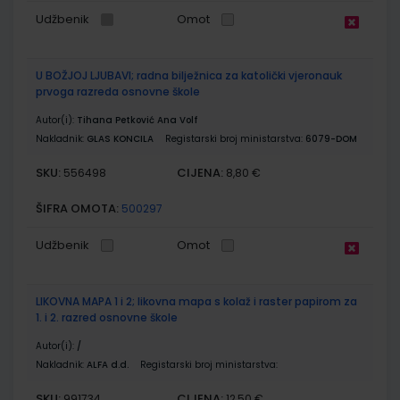
Udžbenik
Omot
U BOŽJOJ LJUBAVI; radna bilježnica za katolički vjeronauk
prvoga razreda osnovne škole
Autor(i):
Tihana Petković Ana Volf
Nakladnik:
GLAS KONCILA
Registarski broj ministarstva:
6079-DOM
SKU:
CIJENA:
556498
8,80 €
ŠIFRA OMOTA:
500297
Udžbenik
Omot
LIKOVNA MAPA 1 i 2; likovna mapa s kolaž i raster papirom za
1. i 2. razred osnovne škole
Autor(i):
/
Nakladnik:
ALFA d.d.
Registarski broj ministarstva:
SKU:
CIJENA:
991734
12,50 €