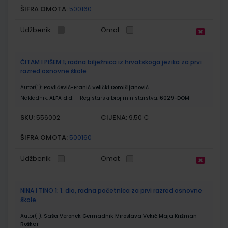
ŠIFRA OMOTA:
500160
Udžbenik
Omot
ČITAM I PIŠEM 1; radna bilježnica iz hrvatskoga jezika za prvi
razred osnovne škole
Autor(i):
Pavličević-Franić Velički Domišljanović
Nakladnik:
ALFA d.d.
Registarski broj ministarstva:
6029-DOM
SKU:
CIJENA:
556002
9,50 €
ŠIFRA OMOTA:
500160
Udžbenik
Omot
NINA I TINO 1; 1. dio, radna početnica za prvi razred osnovne
škole
Autor(i):
Saša Veronek Germadnik Miroslava Vekić Maja Križman
Roškar