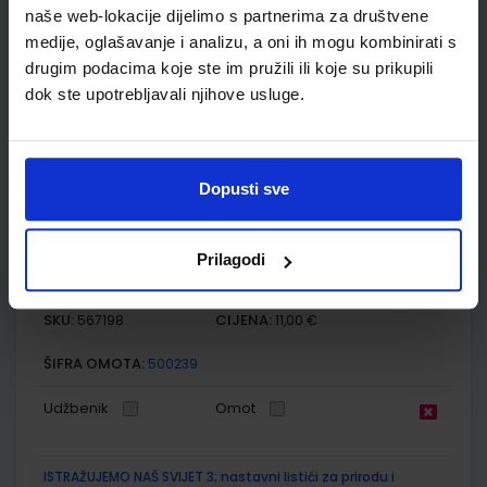
naše web-lokacije dijelimo s partnerima za društvene
SKU:
CIJENA:
567197
10,80 €
medije, oglašavanje i analizu, a oni ih mogu kombinirati s
drugim podacima koje ste im pružili ili koje su prikupili
ŠIFRA OMOTA:
500239
dok ste upotrebljavali njihove usluge.
Udžbenik
Omot
ISTRAŽUJEMO NAŠ SVIJET 3; radna bilježnica za prirodu i
Dopusti sve
društvo u trećem razredu osnovne škole
Autor(i):
Alena Letina Tamara Kisovar Ivanda Zdenko Braičić
Prilagodi
Nakladnik:
ŠKOLSKA KNJIGA d.d.
Registarski broj ministarstva:
7035-DOM
SKU:
CIJENA:
567198
11,00 €
ŠIFRA OMOTA:
500239
Udžbenik
Omot
ISTRAŽUJEMO NAŠ SVIJET 3; nastavni listići za prirodu i