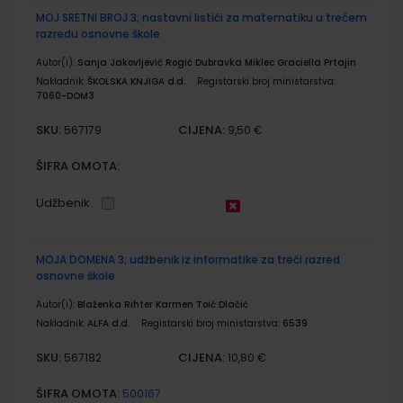
MOJ SRETNI BROJ 3; nastavni listići za matematiku u trećem
razredu osnovne škole
Autor(i):
Sanja Jakovljević Rogić Dubravka Miklec Graciella Prtajin
Nakladnik:
ŠKOLSKA KNJIGA d.d.
Registarski broj ministarstva:
7060-DOM3
SKU:
CIJENA:
567179
9,50 €
ŠIFRA OMOTA:
Udžbenik
MOJA DOMENA 3; udžbenik iz informatike za treći razred
osnovne škole
Autor(i):
Blaženka Rihter Karmen Toić Dlačić
Nakladnik:
ALFA d.d.
Registarski broj ministarstva:
6539
SKU:
CIJENA:
567182
10,80 €
ŠIFRA OMOTA:
500167