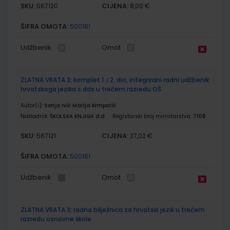
SKU:
CIJENA:
567120
8,00 €
ŠIFRA OMOTA:
500161
Udžbenik
Omot
ZLATNA VRATA 3; komplet 1. i 2. dio, integrirani radni udžbenik
hrvatskoga jezika s dds u trećem razredu OŠ
Autor(i):
Sonja Ivić Marija Krmpotić
Nakladnik:
ŠKOLSKA KNJIGA d.d.
Registarski broj ministarstva:
7108
SKU:
CIJENA:
567121
27,02 €
ŠIFRA OMOTA:
500161
Udžbenik
Omot
ZLATNA VRATA 3; radna bilježnica za hrvatski jezik u trećem
razredu osnovne škole