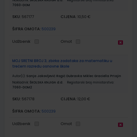
Nakladnik:
ŠKOLSKA KNJIGA d.d.
Registarski broj ministarstva:
7060-DOM
SKU:
CIJENA:
567177
10,50 €
ŠIFRA OMOTA:
500239
Udžbenik
Omot
MOJ SRETNI BROJ 3; zbirka zadataka za matematiku u
trećem razredu osnovne škole
Autor(i):
Sanja Jakovljević Rogić Dubravka Miklec Graciella Prtajin
Nakladnik:
ŠKOLSKA KNJIGA d.d.
Registarski broj ministarstva:
7060-DOM2
SKU:
CIJENA:
567178
12,00 €
ŠIFRA OMOTA:
500239
Udžbenik
Omot