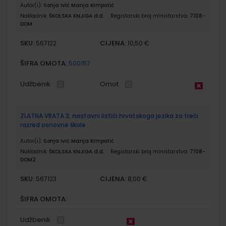
Autor(i):
Sonja Ivić Marija Krmpotić
Nakladnik:
ŠKOLSKA KNJIGA d.d.
Registarski broj ministarstva:
7108-
DOM
SKU:
CIJENA:
567122
10,50 €
ŠIFRA OMOTA:
500157
Udžbenik
Omot
ZLATNA VRATA 3; nastavni listići hrvatskoga jezika za treći
razred osnovne škole
Autor(i):
Sonja Ivić Marija Krmpotić
Nakladnik:
ŠKOLSKA KNJIGA d.d.
Registarski broj ministarstva:
7108-
DOM2
SKU:
CIJENA:
567123
8,00 €
ŠIFRA OMOTA:
Udžbenik