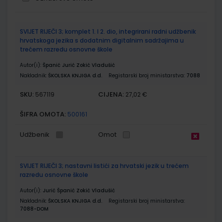
Grupirani
SVIJET RIJEČI 3; komplet 1. I 2. dio, integrirani radni udžbenik
proizvodi
hrvatskoga jezika s dodatnim digitalnim sadržajima u
trećem razredu osnovne škole
Autor(i):
Španić Jurić Zokić Vladušić
Nakladnik:
ŠKOLSKA KNJIGA d.d.
Registarski broj ministarstva:
7088
SKU:
CIJENA:
567119
27,02 €
ŠIFRA OMOTA:
500161
Udžbenik
Omot
SVIJET RIJEČI 3; nastavni listići za hrvatski jezik u trećem
razredu osnovne škole
Autor(i):
Jurić Španić Zokić Vladušić
Nakladnik:
ŠKOLSKA KNJIGA d.d.
Registarski broj ministarstva:
7088-DOM