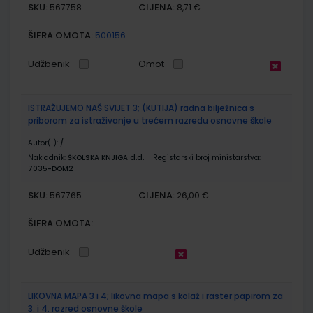
SKU:
CIJENA:
567758
8,71 €
ŠIFRA OMOTA:
500156
Udžbenik
Omot
ISTRAŽUJEMO NAŠ SVIJET 3; (KUTIJA) radna bilježnica s
priborom za istraživanje u trećem razredu osnovne škole
Autor(i):
/
Nakladnik:
ŠKOLSKA KNJIGA d.d.
Registarski broj ministarstva:
7035-DOM2
SKU:
CIJENA:
567765
26,00 €
ŠIFRA OMOTA:
Udžbenik
LIKOVNA MAPA 3 i 4; likovna mapa s kolaž i raster papirom za
3. i 4. razred osnovne škole