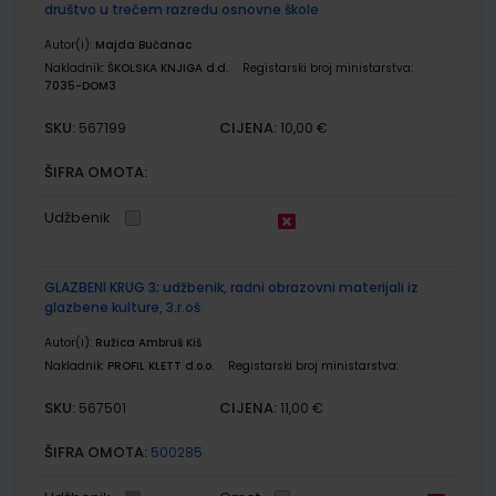
društvo u trećem razredu osnovne škole
Autor(i):
Majda Bučanac
Nakladnik:
ŠKOLSKA KNJIGA d.d.
Registarski broj ministarstva:
7035-DOM3
SKU:
CIJENA:
567199
10,00 €
ŠIFRA OMOTA:
Udžbenik
GLAZBENI KRUG 3; udžbenik, radni obrazovni materijali iz
glazbene kulture, 3.r.oš
Autor(i):
Ružica Ambruš Kiš
Nakladnik:
PROFIL KLETT d.o.o.
Registarski broj ministarstva:
SKU:
CIJENA:
567501
11,00 €
ŠIFRA OMOTA:
500285