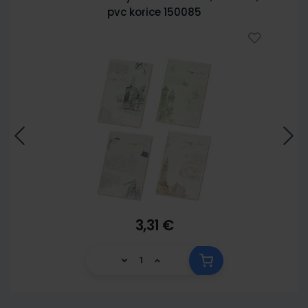
pvc korice 150085
3,31 €