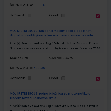
ŠIFRA OMOTA:
500164
Udžbenik
Omot
MOJ SRETNI BROJ 3; udžbenik matematike s dodatnim
digitalnim sadržajima u trećem razredu osnovne škole
Autor(i):
Sanja Jakovljević Rogić Dubravka Miklec Graciella Prtajin
Nakladnik:
ŠKOLSKA KNJIGA d.d.
Registarski broj ministarstva:
7060
SKU:
CIJENA:
567176
21,62 €
ŠIFRA OMOTA:
500239
Udžbenik
Omot
MOJ SRETNI BROJ 3; radna bilježnica za matematiku u
trećem razredu osnovne škole
Autor(i):
Sanja Jakovljević Rogić Dubravka Miklec Graciella Prtajin