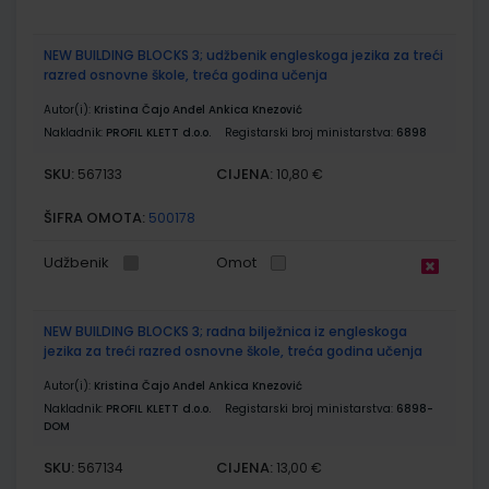
NEW BUILDING BLOCKS 3; udžbenik engleskoga jezika za treći
razred osnovne škole, treća godina učenja
Autor(i):
Kristina Čajo Anđel Ankica Knezović
Nakladnik:
PROFIL KLETT d.o.o.
Registarski broj ministarstva:
6898
SKU:
CIJENA:
567133
10,80 €
ŠIFRA OMOTA:
500178
Udžbenik
Omot
NEW BUILDING BLOCKS 3; radna bilježnica iz engleskoga
jezika za treći razred osnovne škole, treća godina učenja
Autor(i):
Kristina Čajo Anđel Ankica Knezović
Nakladnik:
PROFIL KLETT d.o.o.
Registarski broj ministarstva:
6898-
DOM
SKU:
CIJENA:
567134
13,00 €