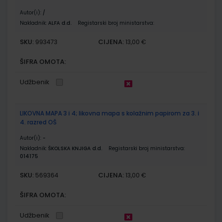
Autor(i):
/
Nakladnik:
ALFA d.d.
Registarski broj ministarstva:
SKU:
CIJENA:
993473
13,00 €
ŠIFRA OMOTA:
Udžbenik
LIKOVNA MAPA 3 i 4; likovna mapa s kolažnim papirom za 3. i
4. razred OŠ
Autor(i):
-
Nakladnik:
ŠKOLSKA KNJIGA d.d.
Registarski broj ministarstva:
014175
SKU:
CIJENA:
569364
13,00 €
ŠIFRA OMOTA:
Udžbenik