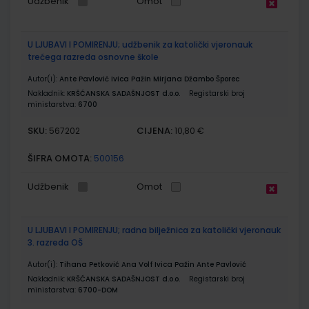
Udžbenik
Omot
U LJUBAVI I POMIRENJU; udžbenik za katolički vjeronauk
trećega razreda osnovne škole
Autor(i):
Ante Pavlović Ivica Pažin Mirjana Džambo Šporec
Nakladnik:
KRŠĆANSKA SADAŠNJOST d.o.o.
Registarski broj
ministarstva:
6700
SKU:
CIJENA:
567202
10,80 €
ŠIFRA OMOTA:
500156
Udžbenik
Omot
U LJUBAVI I POMIRENJU; radna bilježnica za katolički vjeronauk
3. razreda OŠ
Autor(i):
Tihana Petković Ana Volf Ivica Pažin Ante Pavlović
Nakladnik:
KRŠĆANSKA SADAŠNJOST d.o.o.
Registarski broj
ministarstva:
6700-DOM