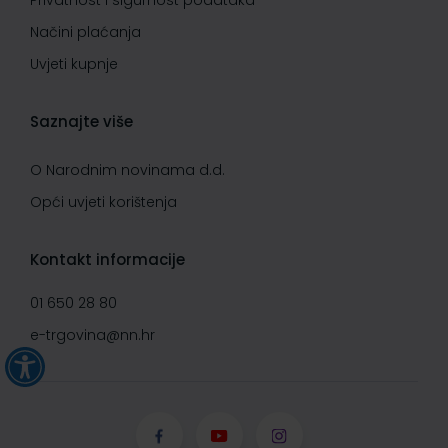
Privatnost i sigurnost podataka
Načini plaćanja
Uvjeti kupnje
Saznajte više
O Narodnim novinama d.d.
Opći uvjeti korištenja
Kontakt informacije
01 650 28 80
e-trgovina@nn.hr