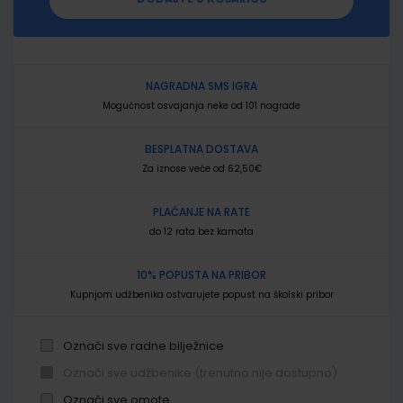
NAGRADNA SMS IGRA
Mogućnost osvajanja neke od 101 nagrade
BESPLATNA DOSTAVA
Za iznose veće od 62,50€
PLAĆANJE NA RATE
do 12 rata bez kamata
10% POPUSTA NA PRIBOR
Kupnjom udžbenika ostvarujete popust na školski pribor
Označi sve radne bilježnice
Označi sve udžbenike (trenutno nije dostupno)
Označi sve omote