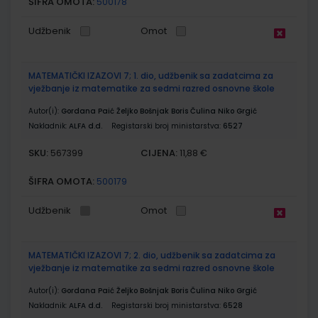
ŠIFRA OMOTA:
500178
Udžbenik
Omot
MATEMATIČKI IZAZOVI 7; 1. dio, udžbenik sa zadatcima za
vježbanje iz matematike za sedmi razred osnovne škole
Autor(i):
Gordana Paić Željko Bošnjak Boris Čulina Niko Grgić
Nakladnik:
ALFA d.d.
Registarski broj ministarstva:
6527
SKU:
CIJENA:
567399
11,88 €
ŠIFRA OMOTA:
500179
Udžbenik
Omot
MATEMATIČKI IZAZOVI 7; 2. dio, udžbenik sa zadatcima za
vježbanje iz matematike za sedmi razred osnovne škole
Autor(i):
Gordana Paić Željko Bošnjak Boris Čulina Niko Grgić
Nakladnik:
ALFA d.d.
Registarski broj ministarstva:
6528