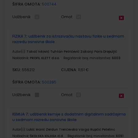
ŠIFRA OMOTA:
500744
Udžbenik
Omot
FIZIKA 7; udžbenik za istrazivačku nastavu fizike u sedmom
razredu osnovne škole
Autor(i):
Takač Ivković Tuhtan Petričević Zakanji Paris Dropuljić
Nakladnik:
PROFIL KLETT d.o.o.
Registarski broj ministarstva:
6003
SKU:
CIJENA:
556212
11,51 €
ŠIFRA OMOTA:
500285
Udžbenik
Omot
KEMIJA 7; udžbenik kemije s dodatnim digitalnim sadržajima
u sedmom razredu osnovne škole
Autor(i):
Lukić Marić Zerdun Trenčevska Varga Rupčić Petelinc
Nakladnik:
ŠKOLSKA KNJIGA d.d.
Registarski broj ministarstva:
6091