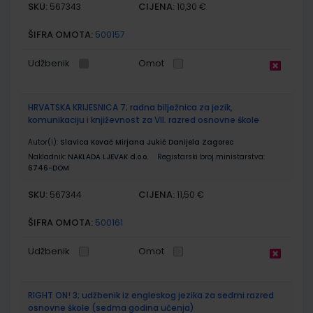
SKU:
CIJENA:
567343
10,30 €
ŠIFRA OMOTA:
500157
Udžbenik
Omot
HRVATSKA KRIJESNICA 7; radna bilježnica za jezik,
komunikaciju i književnost za VII. razred osnovne škole
Autor(i):
Slavica Kovač Mirjana Jukić Danijela Zagorec
Nakladnik:
NAKLADA LJEVAK d.o.o.
Registarski broj ministarstva:
6746-DOM
SKU:
CIJENA:
567344
11,50 €
ŠIFRA OMOTA:
500161
Udžbenik
Omot
RIGHT ON! 3; udžbenik iz engleskog jezika za sedmi razred
osnovne škole (sedma godina učenja)