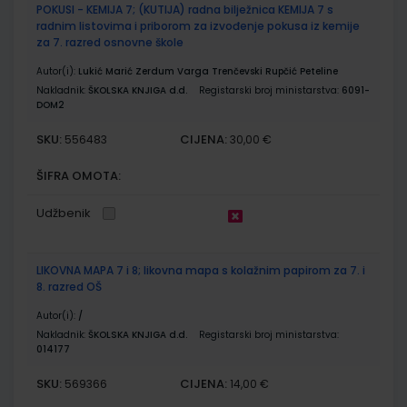
POKUSI - KEMIJA 7; (KUTIJA) radna bilježnica KEMIJA 7 s
radnim listovima i priborom za izvođenje pokusa iz kemije
za 7. razred osnovne škole
Autor(i):
Lukić Marić Zerdum Varga Trenčevski Rupčić Peteline
Nakladnik:
ŠKOLSKA KNJIGA d.d.
Registarski broj ministarstva:
6091-
DOM2
SKU:
CIJENA:
556483
30,00 €
ŠIFRA OMOTA:
Udžbenik
LIKOVNA MAPA 7 i 8; likovna mapa s kolažnim papirom za 7. i
8. razred OŠ
Autor(i):
/
Nakladnik:
ŠKOLSKA KNJIGA d.d.
Registarski broj ministarstva:
014177
SKU:
CIJENA:
569366
14,00 €