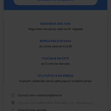
NAGRADNA SMS IGRA
Mogućnost osvajanja neke od 101 nagrade
BESPLATNA DOSTAVA
Za iznose veće od 62,50€
PLAĆANJE NA RATE
do 12 rata bez kamata
10% POPUSTA NA PRIBOR
Kupnjom udžbenika ostvarujete popust na školski pribor
Označi sve radne bilježnice
Označi sve udžbenike (trenutno nije dostupno)
Označi sve omote