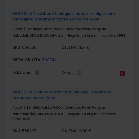
BIOLOGIJA 7; udžbenik biologije s dodatnim digitalnim
sadržajima u sedmom razredu osnovne škole
Autor(i):
Bendelja Lukša Roščak Orešković Pavić Pongrac
Nakladnik:
ŠKOLSKA KNJIGA d.d.
Registarski broj ministarstva:
5982
SKU:
CIJENA:
556206
11,51 €
ŠIFRA OMOTA:
500744
Udžbenik
Omot
BIOLOGIJA 7; radna bilježnica za biologiju u sedmom
razredu osnovne škole
Autor(i):
Bendelja Lukša Roščak Orešković Pavić Pongrac
Nakladnik:
ŠKOLSKA KNJIGA d.d.
Registarski broj ministarstva:
5982-DOM
SKU:
CIJENA:
556207
13,60 €