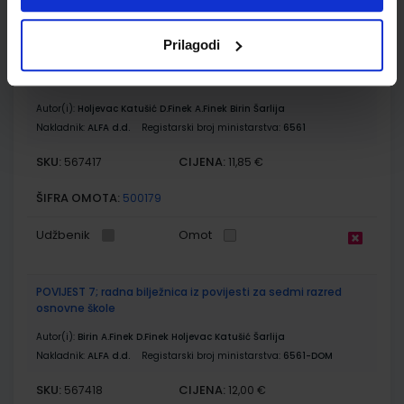
Udžbenik
Omot
Prilagodi
POVIJEST 7; udžbenik iz povijesti za sedmi razred osnovne
škole
Autor(i):
Holjevac Katušić D.Finek A.Finek Birin Šarlija
Nakladnik:
ALFA d.d.
Registarski broj ministarstva:
6561
SKU:
CIJENA:
567417
11,85 €
ŠIFRA OMOTA:
500179
Udžbenik
Omot
POVIJEST 7; radna bilježnica iz povijesti za sedmi razred
osnovne škole
Autor(i):
Birin A.Finek D.Finek Holjevac Katušić Šarlija
Nakladnik:
ALFA d.d.
Registarski broj ministarstva:
6561-DOM
SKU:
CIJENA:
567418
12,00 €