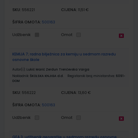
SKU:
CIJENA:
556221
11,51 €
ŠIFRA OMOTA:
500163
Udžbenik
Omot
KEMIJA 7; radna bilježnica za kemiju u sedmom razredu
osnovne škole
Autor(i):
Lukić Marić Zerdun Trenčevska Varga
Nakladnik:
ŠKOLSKA KNJIGA d.d.
Registarski broj ministarstva:
6091-
DOM
SKU:
CIJENA:
556222
13,60 €
ŠIFRA OMOTA:
500163
Udžbenik
Omot
GEA 3; udžbenik geografije u sedmom razredu osnovne