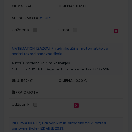
SKU:
CIJENA:
567400
11,82 €
ŠIFRA OMOTA:
500179
Udžbenik
Omot
MATEMATIČKI IZAZOVI 7; radni listići iz matematike za
sedmi razred osnovne škole
Autor(i):
Gordana Paić Željko Bošnjak
Nakladnik:
ALFA d.d.
Registarski broj ministarstva:
6528-DOM
SKU:
CIJENA:
567401
10,20 €
ŠIFRA OMOTA:
Udžbenik
INFORMATIKA+ 7; udžbenik iz informatike za 7. razred
osnovne škole-IZDANJE 2023.