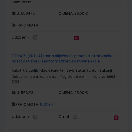
5982-DOM2
SKU:
CIJENA:
556479
30,00 €
ŠIFRA OMOTA:
Udžbenik
FIZIKA 7; (KUTIJA) radna bilježnica i pribor za istraživačku
nastavu fizike u sedmom razredu osnovne škole
Autor(i):
Dropuljić Ivković Paris Petričević Takač Tuhtan Zakanji
Nakladnik:
PROFIL KLETT d.o.o.
Registarski broj ministarstva:
6003-
DOM
SKU:
CIJENA:
556213
25,00 €
ŠIFRA OMOTA:
500184
Udžbenik
Omot