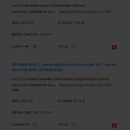
Autor(i):
Kniewald Kager Sokol Galešev Vlahović
Nakladnik:
UDŽBENIK.HR d.o.o.
Registarski broj ministarstva:
7114
SKU:
CIJENA:
567414
11,85 €
ŠIFRA OMOTA:
500261
Udžbenik
Omot
INFORMATIKA+ 7; radna bilježnica iz informatike za 7. razred
osnovne škole, IZDANJE 2020.
Autor(i):
Kniewald Galešev Sokol Vlahović Kager Kovač Kunštek
Nakladnik:
UDŽBENIK.HR d.o.o.
Registarski broj ministarstva:
7114-
DOM
SKU:
CIJENA:
567415
15,73 €
ŠIFRA OMOTA:
500159
Udžbenik
Omot