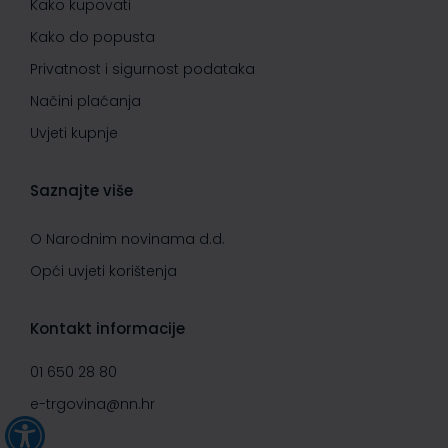
Kako kupovati
Kako do popusta
Privatnost i sigurnost podataka
Načini plaćanja
Uvjeti kupnje
Saznajte više
O Narodnim novinama d.d.
Opći uvjeti korištenja
Kontakt informacije
01 650 28 80
e-trgovina@nn.hr