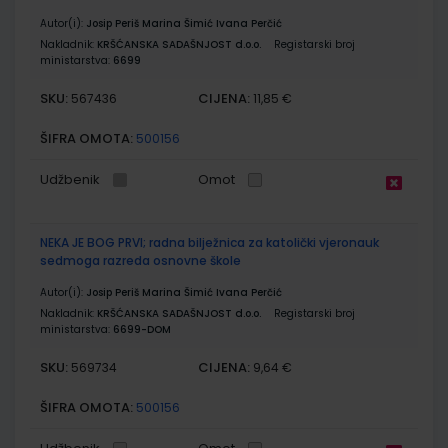
Autor(i):
Josip Periš Marina Šimić Ivana Perčić
Nakladnik:
KRŠĆANSKA SADAŠNJOST d.o.o.
Registarski broj
ministarstva:
6699
SKU:
CIJENA:
567436
11,85 €
ŠIFRA OMOTA:
500156
Udžbenik
Omot
NEKA JE BOG PRVI; radna bilježnica za katolički vjeronauk
sedmoga razreda osnovne škole
Autor(i):
Josip Periš Marina Šimić Ivana Perčić
Nakladnik:
KRŠĆANSKA SADAŠNJOST d.o.o.
Registarski broj
ministarstva:
6699-DOM
SKU:
CIJENA:
569734
9,64 €
ŠIFRA OMOTA:
500156