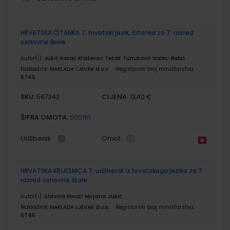
Grupirani
HRVATSKA ČITANKA 7; hrvatski jezik, čitanka za 7. razred
proizvodi
osnovne škole
Autor(i):
Jukić Kovač Kraševac Težak Tunuković Valec-Rebić
Nakladnik:
NAKLADA LJEVAK d.o.o.
Registarski broj ministarstva:
6745
SKU:
CIJENA:
567342
13,40 €
ŠIFRA OMOTA:
500161
Udžbenik
Omot
HRVATSKA KRIJESNICA 7; udžbenik iz hrvatskoga jezika za 7.
razred osnovne škole
Autor(i):
Slavica Kovač Mirjana Jukić
Nakladnik:
NAKLADA LJEVAK d.o.o.
Registarski broj ministarstva:
6746