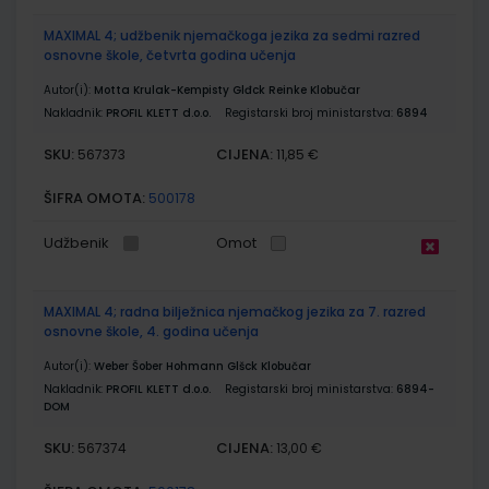
MAXIMAL 4; udžbenik njemačkoga jezika za sedmi razred
osnovne škole, četvrta godina učenja
Autor(i):
Motta Krulak-Kempisty Glđck Reinke Klobučar
Nakladnik:
PROFIL KLETT d.o.o.
Registarski broj ministarstva:
6894
SKU:
CIJENA:
567373
11,85 €
ŠIFRA OMOTA:
500178
Udžbenik
Omot
MAXIMAL 4; radna bilježnica njemačkog jezika za 7. razred
osnovne škole, 4. godina učenja
Autor(i):
Weber Šober Hohmann Glšck Klobučar
Nakladnik:
PROFIL KLETT d.o.o.
Registarski broj ministarstva:
6894-
DOM
SKU:
CIJENA:
567374
13,00 €