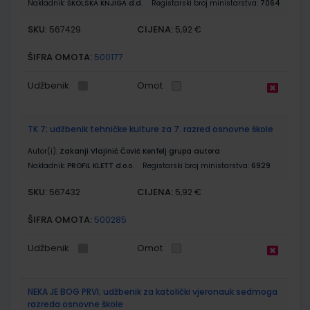
Nakladnik:
ŠKOLSKA KNJIGA d.d.
Registarski broj ministarstva:
7064
SKU:
CIJENA:
567429
5,92 €
ŠIFRA OMOTA:
500177
Udžbenik
Omot
TK 7; udžbenik tehničke kulture za 7. razred osnovne škole
Autor(i):
Zakanji Vlajinić Čović Kenfelj grupa autora
Nakladnik:
PROFIL KLETT d.o.o.
Registarski broj ministarstva:
6929
SKU:
CIJENA:
567432
5,92 €
ŠIFRA OMOTA:
500285
Udžbenik
Omot
NEKA JE BOG PRVI; udžbenik za katolički vjeronauk sedmoga
razreda osnovne škole