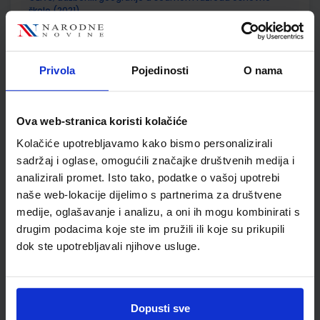
škole (2021)
Autor(i):
Danijel Orešić Igor Tišma Ružica Vuk Alenka Bujan
Nakladnik:
ŠKOLSKA KNJIGA d.d.
Registarski broj ministarstva:
7624
Privola
Pojedinosti
O nama
SKU:
CIJENA:
569105
12,04 €
ŠIFRA OMOTA:
500175
Ova web-stranica koristi kolačiće
Udžbenik
Omot
Kolačiće upotrebljavamo kako bismo personalizirali
sadržaj i oglase, omogućili značajke društvenih medija i
analizirali promet. Isto tako, podatke o vašoj upotrebi
GEA 3; radna bilježnica za geografiju u 7. razredu osnovne
škole (2021)
naše web-lokacije dijelimo s partnerima za društvene
medije, oglašavanje i analizu, a oni ih mogu kombinirati s
Autor(i):
Danijel Orešić Ružica Vuk Igor Tišma Alenka Bujan
drugim podacima koje ste im pružili ili koje su prikupili
Nakladnik:
ŠKOLSKA KNJIGA d.d.
Registarski broj ministarstva:
7624-DOM
dok ste upotrebljavali njihove usluge.
SKU:
CIJENA:
569106
13,60 €
ŠIFRA OMOTA:
500175
Dopusti sve