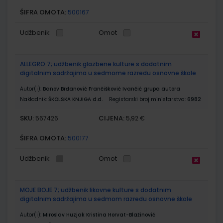
ŠIFRA OMOTA:
500167
Udžbenik
Omot
ALLEGRO 7; udžbenik glazbene kulture s dodatnim
digitalnim sadržajima u sedmome razredu osnovne škole
Autor(i):
Banov Brđanović Frančišković Ivančić grupa autora
Nakladnik:
ŠKOLSKA KNJIGA d.d.
Registarski broj ministarstva:
6982
SKU:
CIJENA:
567426
5,92 €
ŠIFRA OMOTA:
500177
Udžbenik
Omot
MOJE BOJE 7; udžbenik likovne kulture s dodatnim
digitalnim sadržajima u sedmom razredu osnovne škole
Autor(i):
Miroslav Huzjak Kristina Horvat-Blažinović