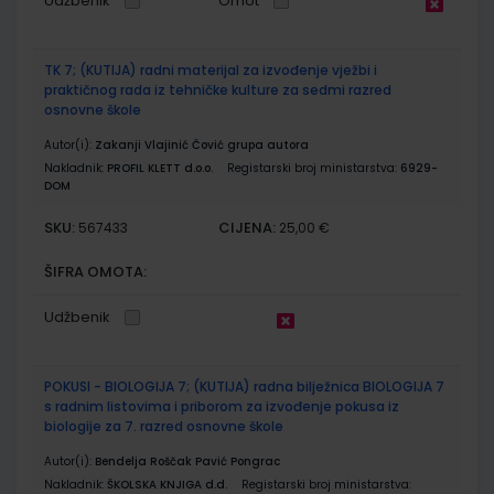
Udžbenik
Omot
TK 7; (KUTIJA) radni materijal za izvođenje vježbi i
praktičnog rada iz tehničke kulture za sedmi razred
osnovne škole
Autor(i):
Zakanji Vlajinić Čović grupa autora
Nakladnik:
PROFIL KLETT d.o.o.
Registarski broj ministarstva:
6929-
DOM
SKU:
CIJENA:
567433
25,00 €
ŠIFRA OMOTA:
Udžbenik
POKUSI - BIOLOGIJA 7; (KUTIJA) radna bilježnica BIOLOGIJA 7
s radnim listovima i priborom za izvođenje pokusa iz
biologije za 7. razred osnovne škole
Autor(i):
Bendelja Roščak Pavić Pongrac
Nakladnik:
ŠKOLSKA KNJIGA d.d.
Registarski broj ministarstva: