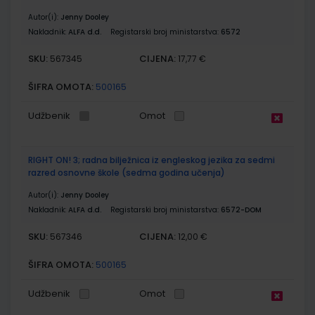
Autor(i):
Jenny Dooley
Nakladnik:
ALFA d.d.
Registarski broj ministarstva:
6572
SKU:
CIJENA:
567345
17,77 €
ŠIFRA OMOTA:
500165
Udžbenik
Omot
RIGHT ON! 3; radna bilježnica iz engleskog jezika za sedmi
razred osnovne škole (sedma godina učenja)
Autor(i):
Jenny Dooley
Nakladnik:
ALFA d.d.
Registarski broj ministarstva:
6572-DOM
SKU:
CIJENA:
567346
12,00 €
ŠIFRA OMOTA:
500165
Udžbenik
Omot