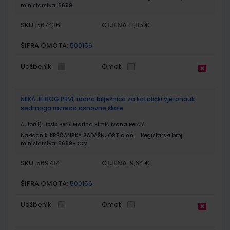
ministarstva:
6699
SKU:
CIJENA:
567436
11,85 €
ŠIFRA OMOTA:
500156
Udžbenik
Omot
NEKA JE BOG PRVI; radna bilježnica za katolički vjeronauk
sedmoga razreda osnovne škole
Autor(i):
Josip Periš Marina Šimić Ivana Perčić
Nakladnik:
KRŠĆANSKA SADAŠNJOST d.o.o.
Registarski broj
ministarstva:
6699-DOM
SKU:
CIJENA:
569734
9,64 €
ŠIFRA OMOTA:
500156
Udžbenik
Omot