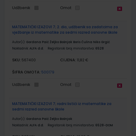
Udžbenik
Omot
MATEMATIČKI IZAZOVI 7; 2. dio, udžbenik sa zadatcima za
vježbanje iz matematike za sedmi razred osnovne škole
Autor(i):
Gordana Paić Željko Bošnjak Boris Čulina Niko Grgić
Nakladnik:
ALFA d.d.
Registarski broj ministarstva:
6528
SKU:
CIJENA:
567400
11,82 €
ŠIFRA OMOTA:
500179
Udžbenik
Omot
MATEMATIČKI IZAZOVI 7; radni listići iz matematike za
sedmi razred osnovne škole
Autor(i):
Gordana Paić Željko Bošnjak
Nakladnik:
ALFA d.d.
Registarski broj ministarstva:
6528-DOM