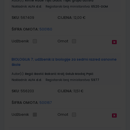
Autor(i):
Rihter Rade Tojić Dlačić Topić grupa autora
Nakladnik:
ALFA d.d.
Registarski broj ministarstva:
6520-DOM
SKU:
CIJENA:
567409
12,00 €
ŠIFRA OMOTA:
500160
Udžbenik
Omot
BIOLOGIJA 7; udžbenik iz biologije za sedmi razred osnovne
škole
Autor(i):
Begić Bastić Bakarić Kralj Golub Madaj Prpić
Nakladnik:
ALFA d.d.
Registarski broj ministarstva:
5977
SKU:
CIJENA:
556203
11,51 €
ŠIFRA OMOTA:
500167
Udžbenik
Omot