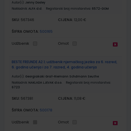
Autor(i):
Jenny Dooley
Nakladnik:
ALFA d.d.
Registarski broj ministarstva:
6572-DOM
SKU:
CIJENA:
567346
12,00 €
ŠIFRA OMOTA:
500165
Udžbenik
Omot
BESTE FREUNDE A2.1; udžbenik njemačkog jezika za 6. razred,
6. godina učenja i za 7. razred, 4. godina učenja
Autor(i):
Georgiakaki Graf-Riemann Schđmann Seuthe
Nakladnik:
NAKLADA LJEVAK d.o.o.
Registarski broj ministarstva:
6723
SKU:
CIJENA:
567381
11,08 €
ŠIFRA OMOTA:
500178
Udžbenik
Omot