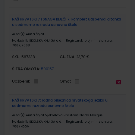
Grupirani
NAŠ HRVATSKI 7 i SNAGA RIJEČI 7; komplet udžbenik i čitanka
proizvodi
u sedmome razredu osnovne škole
Autor(i):
Anita Šojat
Nakladnik:
ŠKOLSKA KNJIGA d.d.
Registarski broj ministarstva:
7067;7068
SKU:
CIJENA:
567338
23,70 €
ŠIFRA OMOTA:
500157
Udžbenik
Omot
NAŠ HRVATSKI 7; radna bilježnica hrvatskoga jezika u
sedmome razredu osnovne škole
Autor(i):
Anita Šojat Vjekoslava Hrastović Nada Marguš
Nakladnik:
ŠKOLSKA KNJIGA d.d.
Registarski broj ministarstva:
7067-DOM