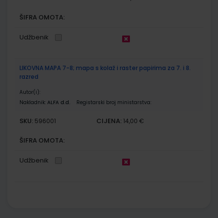
ŠIFRA OMOTA:
Udžbenik
LIKOVNA MAPA 7-8; mapa s kolaž i raster papirima za 7. i 8.
razred
Autor(i):
Nakladnik:
ALFA d.d.
Registarski broj ministarstva:
SKU:
CIJENA:
596001
14,00 €
ŠIFRA OMOTA:
Udžbenik