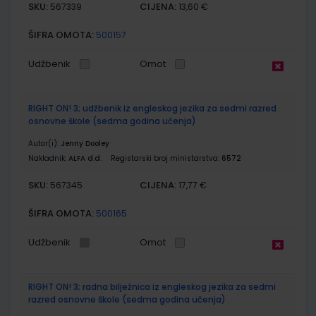
SKU:
CIJENA:
567339
13,60 €
ŠIFRA OMOTA:
500157
Udžbenik
Omot
RIGHT ON! 3; udžbenik iz engleskog jezika za sedmi razred
osnovne škole (sedma godina učenja)
Autor(i):
Jenny Dooley
Nakladnik:
ALFA d.d.
Registarski broj ministarstva:
6572
SKU:
CIJENA:
567345
17,77 €
ŠIFRA OMOTA:
500165
Udžbenik
Omot
RIGHT ON! 3; radna bilježnica iz engleskog jezika za sedmi
razred osnovne škole (sedma godina učenja)