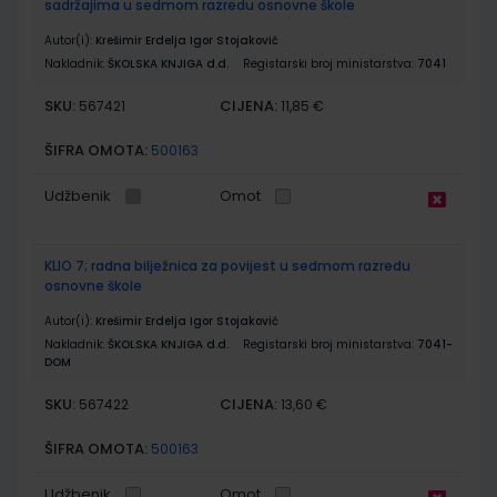
sadržajima u sedmom razredu osnovne škole
Autor(i):
Krešimir Erdelja Igor Stojaković
Nakladnik:
ŠKOLSKA KNJIGA d.d.
Registarski broj ministarstva:
7041
SKU:
CIJENA:
567421
11,85 €
ŠIFRA OMOTA:
500163
Udžbenik
Omot
KLIO 7; radna bilježnica za povijest u sedmom razredu
osnovne škole
Autor(i):
Krešimir Erdelja Igor Stojaković
Nakladnik:
ŠKOLSKA KNJIGA d.d.
Registarski broj ministarstva:
7041-
DOM
SKU:
CIJENA:
567422
13,60 €
ŠIFRA OMOTA:
500163
Udžbenik
Omot