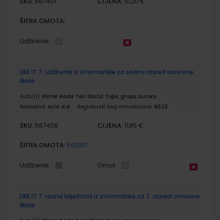
SKU:
CIJENA:
567401
10,20 €
ŠIFRA OMOTA:
Udžbenik
LIKE IT 7; udžbenik iz informatike za sedmi razred osnovne
škole
Autor(i):
Rihter Rade Toić Dlačić Topić grupa autora
Nakladnik:
ALFA d.d.
Registarski broj ministarstva:
6520
SKU:
CIJENA:
567408
11,85 €
ŠIFRA OMOTA:
500167
Udžbenik
Omot
LIKE IT 7; radna bilježnica iz informatike za 7. razred osnovne
škole