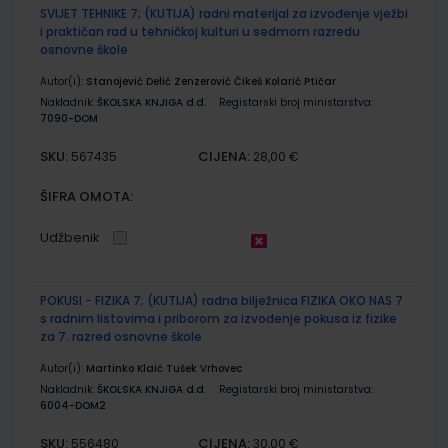
SVIJET TEHNIKE 7; (KUTIJA) radni materijal za izvođenje vježbi
i praktičan rad u tehničkoj kulturi u sedmom razredu
osnovne škole
Autor(i):
Stanojević Delić Zenzerović Čikeš Kolarić Ptičar
Nakladnik:
ŠKOLSKA KNJIGA d.d.
Registarski broj ministarstva:
7090-DOM
SKU:
CIJENA:
567435
28,00 €
ŠIFRA OMOTA:
Udžbenik
POKUSI - FIZIKA 7; (KUTIJA) radna bilježnica FIZIKA OKO NAS 7
s radnim listovima i priborom za izvođenje pokusa iz fizike
za 7. razred osnovne škole
Autor(i):
Martinko Klaić Tušek Vrhovec
Nakladnik:
ŠKOLSKA KNJIGA d.d.
Registarski broj ministarstva:
6004-DOM2
SKU:
CIJENA:
556480
30,00 €