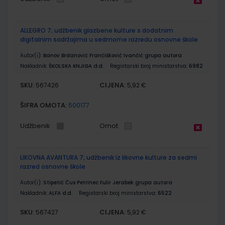
ALLEGRO 7; udžbenik glazbene kulture s dodatnim
digitalnim sadržajima u sedmome razredu osnovne škole
Autor(i):
Banov Brđanović Frančišković Ivančić grupa autora
Nakladnik:
ŠKOLSKA KNJIGA d.d.
Registarski broj ministarstva:
6982
SKU:
CIJENA:
567426
5,92 €
ŠIFRA OMOTA:
500177
Udžbenik
Omot
LIKOVNA AVANTURA 7; udžbenik iz likovne kulture za sedmi
razred osnovne škole
Autor(i):
Stipetić Čus Petrinec Fulir Jerabek grupa autora
Nakladnik:
ALFA d.d.
Registarski broj ministarstva:
6522
SKU:
CIJENA:
567427
5,92 €