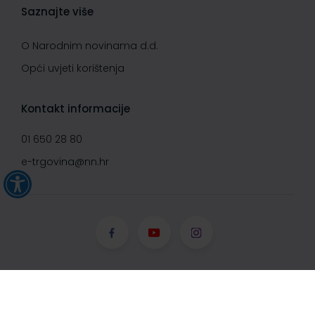
Saznajte više
O Narodnim novinama d.d.
Opći uvjeti korištenja
Kontakt informacije
01 650 28 80
e-trgovina@nn.hr