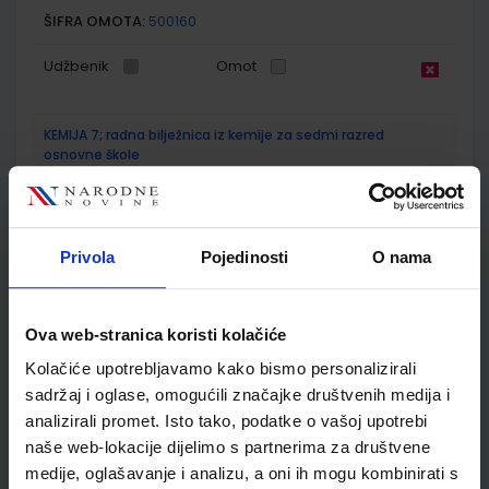
ŠIFRA OMOTA:
500160
Udžbenik
Omot
KEMIJA 7; radna bilježnica iz kemije za sedmi razred
osnovne škole
Autor(i):
Mamić Mrvoš-Sermeki Peradinović Ribarić
Nakladnik:
ALFA d.d.
Registarski broj ministarstva:
6086-DOM
SKU:
CIJENA:
556482
12,00 €
Privola
Pojedinosti
O nama
ŠIFRA OMOTA:
500167
Ova web-stranica koristi kolačiće
Udžbenik
Omot
Kolačiće upotrebljavamo kako bismo personalizirali
sadržaj i oglase, omogućili značajke društvenih medija i
MOJA ZEMLJA 3; udžbenik iz geografije za sedmi razred
analizirali promet. Isto tako, podatke o vašoj upotrebi
osnovne škole
naše web-lokacije dijelimo s partnerima za društvene
Autor(i):
Kožul Krpes Samardžić Vukelić
medije, oglašavanje i analizu, a oni ih mogu kombinirati s
Nakladnik:
ALFA d.d.
Registarski broj ministarstva:
7272