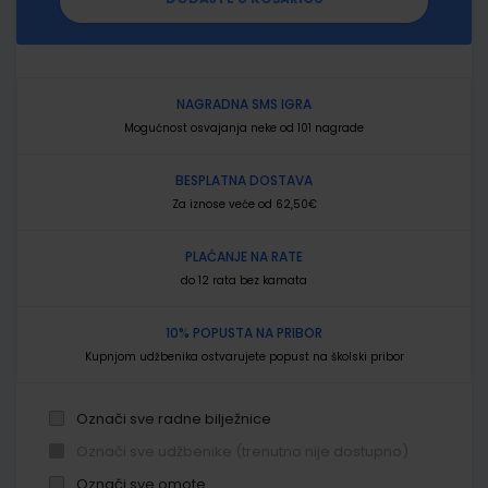
NAGRADNA SMS IGRA
Mogućnost osvajanja neke od 101 nagrade
BESPLATNA DOSTAVA
Za iznose veće od 62,50€
PLAĆANJE NA RATE
do 12 rata bez kamata
10% POPUSTA NA PRIBOR
Kupnjom udžbenika ostvarujete popust na školski pribor
Označi sve radne bilježnice
Označi sve udžbenike (trenutno nije dostupno)
Označi sve omote