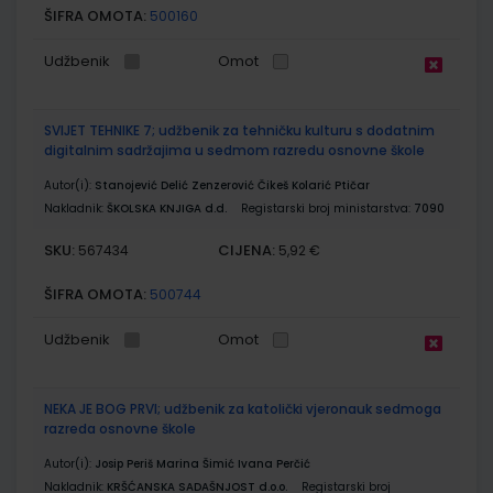
ŠIFRA OMOTA:
500160
Udžbenik
Omot
SVIJET TEHNIKE 7; udžbenik za tehničku kulturu s dodatnim
digitalnim sadržajima u sedmom razredu osnovne škole
Autor(i):
Stanojević Delić Zenzerović Čikeš Kolarić Ptičar
Nakladnik:
ŠKOLSKA KNJIGA d.d.
Registarski broj ministarstva:
7090
SKU:
CIJENA:
567434
5,92 €
ŠIFRA OMOTA:
500744
Udžbenik
Omot
NEKA JE BOG PRVI; udžbenik za katolički vjeronauk sedmoga
razreda osnovne škole
Autor(i):
Josip Periš Marina Šimić Ivana Perčić
Nakladnik:
KRŠĆANSKA SADAŠNJOST d.o.o.
Registarski broj