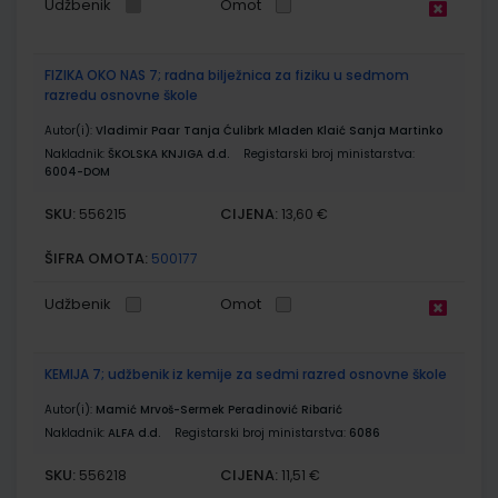
Udžbenik
Omot
FIZIKA OKO NAS 7; radna bilježnica za fiziku u sedmom
razredu osnovne škole
Autor(i):
Vladimir Paar Tanja Ćulibrk Mladen Klaić Sanja Martinko
Nakladnik:
ŠKOLSKA KNJIGA d.d.
Registarski broj ministarstva:
6004-DOM
SKU:
CIJENA:
556215
13,60 €
ŠIFRA OMOTA:
500177
Udžbenik
Omot
KEMIJA 7; udžbenik iz kemije za sedmi razred osnovne škole
Autor(i):
Mamić Mrvoš-Sermek Peradinović Ribarić
Nakladnik:
ALFA d.d.
Registarski broj ministarstva:
6086
SKU:
CIJENA:
556218
11,51 €