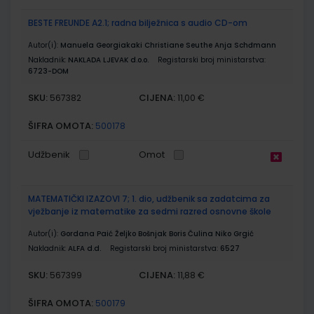
BESTE FREUNDE A2.1; radna bilježnica s audio CD-om
Autor(i):
Manuela Georgiakaki Christiane Seuthe Anja Schđmann
Nakladnik:
NAKLADA LJEVAK d.o.o.
Registarski broj ministarstva:
6723-DOM
SKU:
CIJENA:
567382
11,00 €
ŠIFRA OMOTA:
500178
Udžbenik
Omot
MATEMATIČKI IZAZOVI 7; 1. dio, udžbenik sa zadatcima za
vježbanje iz matematike za sedmi razred osnovne škole
Autor(i):
Gordana Paić Željko Bošnjak Boris Čulina Niko Grgić
Nakladnik:
ALFA d.d.
Registarski broj ministarstva:
6527
SKU:
CIJENA:
567399
11,88 €
ŠIFRA OMOTA:
500179