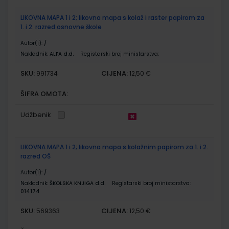
LIKOVNA MAPA 1 i 2; likovna mapa s kolaž i raster papirom za
1. i 2. razred osnovne škole
Autor(i):
/
Nakladnik:
ALFA d.d.
Registarski broj ministarstva:
SKU:
CIJENA:
991734
12,50 €
ŠIFRA OMOTA:
Udžbenik
LIKOVNA MAPA 1 i 2; likovna mapa s kolažnim papirom za 1. i 2.
razred OŠ
Autor(i):
/
Nakladnik:
ŠKOLSKA KNJIGA d.d.
Registarski broj ministarstva:
014174
SKU:
CIJENA:
569363
12,50 €