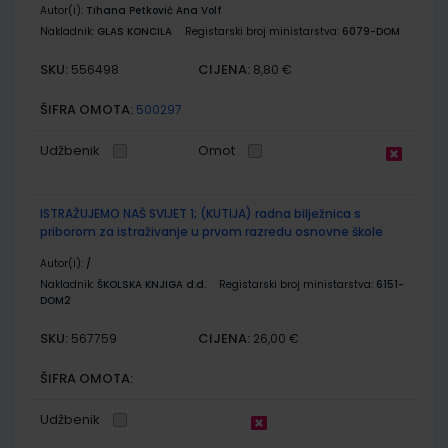
Autor(i):
Tihana Petković Ana Volf
Nakladnik:
GLAS KONCILA
Registarski broj ministarstva:
6079-DOM
SKU:
CIJENA:
556498
8,80 €
ŠIFRA OMOTA:
500297
Udžbenik
Omot
ISTRAŽUJEMO NAŠ SVIJET 1; (KUTIJA) radna bilježnica s
priborom za istraživanje u prvom razredu osnovne škole
Autor(i):
/
Nakladnik:
ŠKOLSKA KNJIGA d.d.
Registarski broj ministarstva:
6151-
DOM2
SKU:
CIJENA:
567759
26,00 €
ŠIFRA OMOTA:
Udžbenik