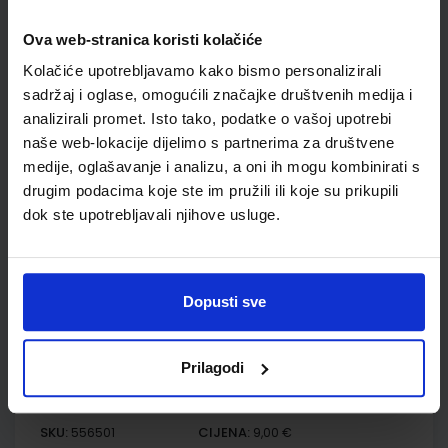
Udžbenik
Ova web-stranica koristi kolačiće
OTKRIVAMO MATEMATIKU 1; listići za dodatnu nastavu u
Kolačiće upotrebljavamo kako bismo personalizirali
prvom razredu za osnovnu školu
sadržaj i oglase, omogućili značajke društvenih medija i
analizirali promet. Isto tako, podatke o vašoj upotrebi
Autor(i):
Dubravka Glasnović Gracin Gabriela Žokalj Tanja Soucie
Nakladnik:
ALFA d.d.
Registarski broj ministarstva:
6103-DOM
naše web-lokacije dijelimo s partnerima za društvene
medije, oglašavanje i analizu, a oni ih mogu kombinirati s
SKU:
CIJENA:
556500
9,00 €
drugim podacima koje ste im pružili ili koje su prikupili
dok ste upotrebljavali njihove usluge.
ŠIFRA OMOTA:
Udžbenik
Dopusti sve
OTKRIVAMO MATEMATIKU 1; listići za integriranu nastavu u
prvom razredu za osnovnu školu
Prilagodi
Autor(i):
Dubravka Glasnović Gracin Gabriela Žokalj Tanja Soucie
Nakladnik:
ALFA d.d.
Registarski broj ministarstva:
6103-DOM2
SKU:
CIJENA:
556501
9,00 €