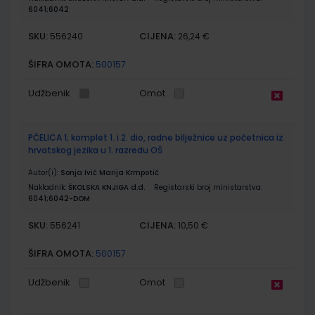
6041;6042
SKU:
CIJENA:
556240
26,24 €
ŠIFRA OMOTA:
500157
Udžbenik
Omot
PČELICA 1; komplet 1. i 2. dio, radne bilježnice uz početnica iz
hrvatskog jezika u 1. razredu OŠ
Autor(i):
Sonja Ivić Marija Krmpotić
Nakladnik:
ŠKOLSKA KNJIGA d.d.
Registarski broj ministarstva:
6041;6042-DOM
SKU:
CIJENA:
556241
10,50 €
ŠIFRA OMOTA:
500157
Udžbenik
Omot