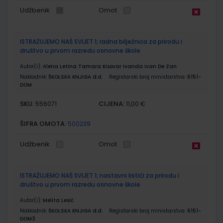
Udžbenik
Omot
ISTRAŽUJEMO NAŠ SVIJET 1; radna bilježnica za prirodu i
društvo u prvom razredu osnovne škole
Autor(i):
Alena Letina Tamara Kisovar Ivanda Ivan De Zan
Nakladnik:
ŠKOLSKA KNJIGA d.d.
Registarski broj ministarstva:
6151-
DOM
SKU:
CIJENA:
556071
11,00 €
ŠIFRA OMOTA:
500239
Udžbenik
Omot
ISTRAŽUJEMO NAŠ SVIJET 1; nastavni listići za prirodu i
društvo u prvom razredu osnovne škole
Autor(i):
Melita Lesić
Nakladnik:
ŠKOLSKA KNJIGA d.d.
Registarski broj ministarstva:
6151-
DOM3