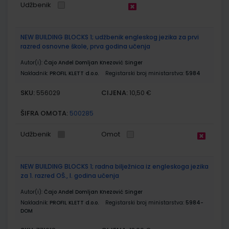
Udžbenik
NEW BUILDING BLOCKS 1; udžbenik engleskog jezika za prvi
razred osnovne škole, prva godina učenja
Autor(i):
Čajo Anđel Domljan Knezović Singer
Nakladnik:
PROFIL KLETT d.o.o.
Registarski broj ministarstva:
5984
SKU:
CIJENA:
556029
10,50 €
ŠIFRA OMOTA:
500285
Udžbenik
Omot
NEW BUILDING BLOCKS 1; radna bilježnica iz engleskoga jezika
za 1. razred OŠ., I. godina učenja
Autor(i):
Čajo Anđel Domljan Knezović Singer
Nakladnik:
PROFIL KLETT d.o.o.
Registarski broj ministarstva:
5984-
DOM