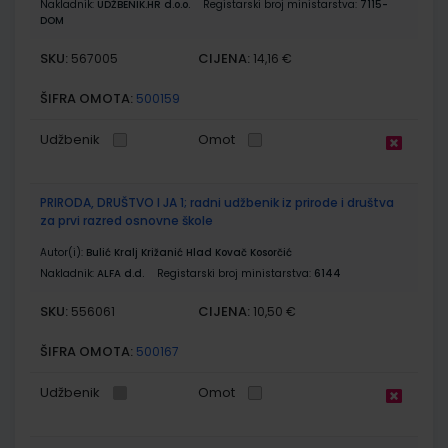
Nakladnik:
UDŽBENIK.HR d.o.o.
Registarski broj ministarstva:
7115-
DOM
SKU:
CIJENA:
567005
14,16 €
ŠIFRA OMOTA:
500159
Udžbenik
Omot
PRIRODA, DRUŠTVO I JA 1; radni udžbenik iz prirode i društva
za prvi razred osnovne škole
Autor(i):
Bulić Kralj Križanić Hlad Kovač Kosorčić
Nakladnik:
ALFA d.d.
Registarski broj ministarstva:
6144
SKU:
CIJENA:
556061
10,50 €
ŠIFRA OMOTA:
500167
Udžbenik
Omot