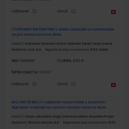
Udžbenik
Omot
OTKRIVAMO MATEMATIKU 1; zbirka zadataka iz matematike
za prvi razred osnovne škole
Autor(i):
Dubravka Glasnović Gracin Gabriela Žokalj Tanja Soucie
Nakladnik:
ALFA d.d.
Registarski broj ministarstva:
6102-DOM2
SKU:
CIJENA:
556499
9,50 €
ŠIFRA OMOTA:
500167
Udžbenik
Omot
MOJ SRETNI BROJ 1; udžbenik matematike s dodatnim
digitalnim sadržajima u prvom razredu osnovne škole
Autor(i):
Sanja Jakovljević Rogić Dubravka Miklec Graciella Prtajin
Nakladnik:
ŠKOLSKA KNJIGA d.d.
Registarski broj ministarstva:
6123