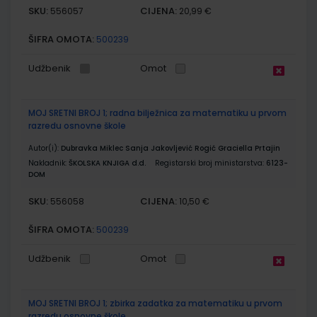
SKU:
CIJENA:
556057
20,99 €
ŠIFRA OMOTA:
500239
Udžbenik
Omot
MOJ SRETNI BROJ 1; radna bilježnica za matematiku u prvom
razredu osnovne škole
Autor(i):
Dubravka Miklec Sanja Jakovljević Rogić Graciella Prtajin
Nakladnik:
ŠKOLSKA KNJIGA d.d.
Registarski broj ministarstva:
6123-
DOM
SKU:
CIJENA:
556058
10,50 €
ŠIFRA OMOTA:
500239
Udžbenik
Omot
MOJ SRETNI BROJ 1; zbirka zadatka za matematiku u prvom
razredu osnovne škole