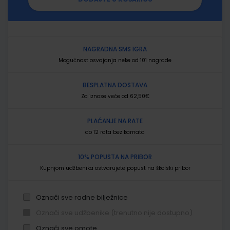
NAGRADNA SMS IGRA
Mogućnost osvajanja neke od 101 nagrade
BESPLATNA DOSTAVA
Za iznose veće od 62,50€
PLAĆANJE NA RATE
do 12 rata bez kamata
10% POPUSTA NA PRIBOR
Kupnjom udžbenika ostvarujete popust na školski pribor
Označi sve radne bilježnice
Označi sve udžbenike (trenutno nije dostupno)
Označi sve omote