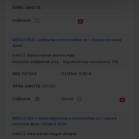
ŠIFRA OMOTA:
Udžbenik
MIŠOLOVKA 1; udžbenik iz informatike za 1. razred osnovne
škole
Autor(i):
Slavica Horvat Martina Prpić
Nakladnik:
UDŽBENIK.HR d.o.o.
Registarski broj ministarstva:
7115
SKU:
CIJENA:
567004
10,80 €
ŠIFRA OMOTA:
500261
Udžbenik
Omot
MIŠOLOVKA 1; radna bilježnica iz informatike za 1. razred
osnovne škole, IZDANJE 2020.
Autor(i):
Sokol Mandić Purgar Lohajner