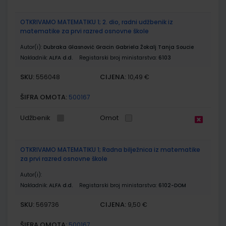
OTKRIVAMO MATEMATIKU 1; 2. dio, radni udžbenik iz
matematike za prvi razred osnovne škole
Autor(i):
Dubraka Glasnović Gracin Gabriela Žokalj Tanja Soucie
Nakladnik:
ALFA d.d.
Registarski broj ministarstva:
6103
SKU:
CIJENA:
556048
10,49 €
ŠIFRA OMOTA:
500167
Udžbenik
Omot
OTKRIVAMO MATEMATIKU 1; Radna bilježnica iz matematike
za prvi razred osnovne škole
Autor(i):
Nakladnik:
ALFA d.d.
Registarski broj ministarstva:
6102-DOM
SKU:
CIJENA:
569736
9,50 €
ŠIFRA OMOTA:
500167