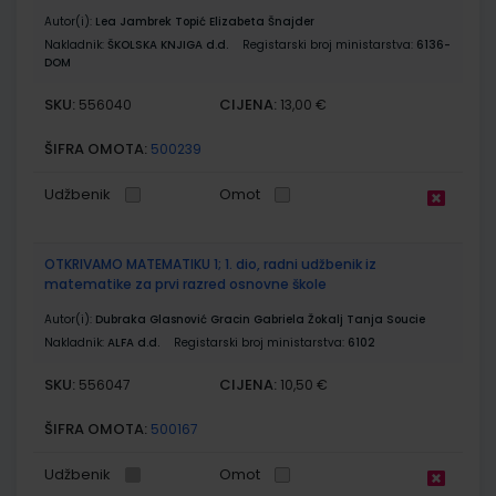
Autor(i):
Lea Jambrek Topić Elizabeta Šnajder
Nakladnik:
ŠKOLSKA KNJIGA d.d.
Registarski broj ministarstva:
6136-
DOM
SKU:
CIJENA:
556040
13,00 €
ŠIFRA OMOTA:
500239
Udžbenik
Omot
OTKRIVAMO MATEMATIKU 1; 1. dio, radni udžbenik iz
matematike za prvi razred osnovne škole
Autor(i):
Dubraka Glasnović Gracin Gabriela Žokalj Tanja Soucie
Nakladnik:
ALFA d.d.
Registarski broj ministarstva:
6102
SKU:
CIJENA:
556047
10,50 €
ŠIFRA OMOTA:
500167
Udžbenik
Omot