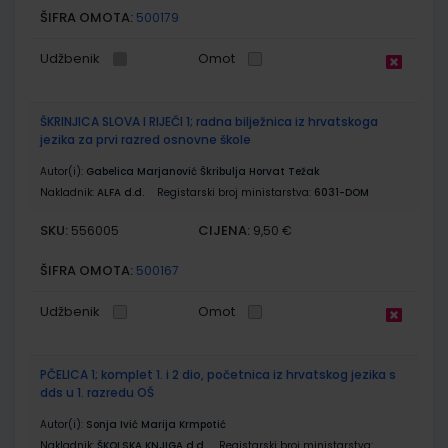
ŠIFRA OMOTA:
500179
Udžbenik
Omot
ŠKRINJICA SLOVA I RIJEČI 1; radna bilježnica iz hrvatskoga
jezika za prvi razred osnovne škole
Autor(i):
Gabelica Marjanović Škribulja Horvat Težak
Nakladnik:
ALFA d.d.
Registarski broj ministarstva:
6031-DOM
SKU:
CIJENA:
556005
9,50 €
ŠIFRA OMOTA:
500167
Udžbenik
Omot
PČELICA 1; komplet 1. i 2 dio, početnica iz hrvatskog jezika s
dds u 1. razredu OŠ
Autor(i):
Sonja Ivić Marija Krmpotić
Nakladnik:
ŠKOLSKA KNJIGA d.d.
Registarski broj ministarstva: