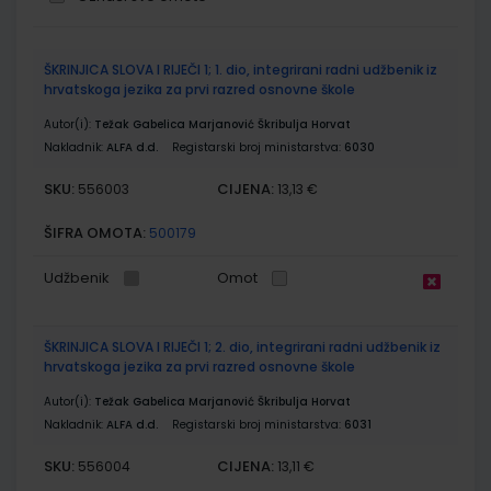
Grupirani
ŠKRINJICA SLOVA I RIJEČI 1; 1. dio, integrirani radni udžbenik iz
proizvodi
hrvatskoga jezika za prvi razred osnovne škole
Autor(i):
Težak Gabelica Marjanović Škribulja Horvat
Nakladnik:
ALFA d.d.
Registarski broj ministarstva:
6030
SKU:
CIJENA:
556003
13,13 €
ŠIFRA OMOTA:
500179
Udžbenik
Omot
ŠKRINJICA SLOVA I RIJEČI 1; 2. dio, integrirani radni udžbenik iz
hrvatskoga jezika za prvi razred osnovne škole
Autor(i):
Težak Gabelica Marjanović Škribulja Horvat
Nakladnik:
ALFA d.d.
Registarski broj ministarstva:
6031
SKU:
CIJENA:
556004
13,11 €