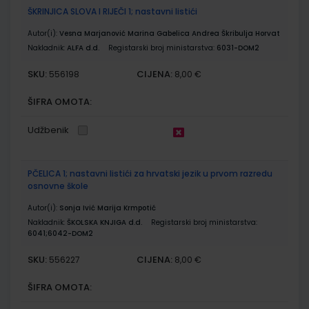
ŠKRINJICA SLOVA I RIJEČI 1; nastavni listići
Autor(i):
Vesna Marjanović Marina Gabelica Andrea Škribulja Horvat
Nakladnik:
ALFA d.d.
Registarski broj ministarstva:
6031-DOM2
SKU:
CIJENA:
556198
8,00 €
ŠIFRA OMOTA:
Udžbenik
PČELICA 1; nastavni listići za hrvatski jezik u prvom razredu
osnovne škole
Autor(i):
Sonja Ivić Marija Krmpotić
Nakladnik:
ŠKOLSKA KNJIGA d.d.
Registarski broj ministarstva:
6041;6042-DOM2
SKU:
CIJENA:
556227
8,00 €
ŠIFRA OMOTA: