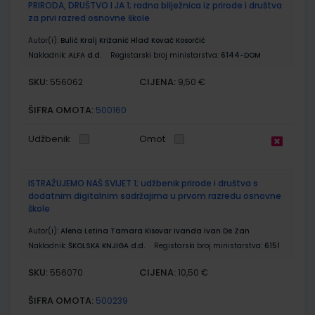
PRIRODA, DRUŠTVO I JA 1; radna bilježnica iz prirode i društva
za prvi razred osnovne škole
Autor(i):
Bulić Kralj Križanić Hlad Kovač Kosorčić
Nakladnik:
ALFA d.d.
Registarski broj ministarstva:
6144-DOM
SKU:
CIJENA:
556062
9,50 €
ŠIFRA OMOTA:
500160
Udžbenik
Omot
ISTRAŽUJEMO NAŠ SVIJET 1; udžbenik prirode i društva s
dodatnim digitalnim sadržajima u prvom razredu osnovne
škole
Autor(i):
Alena Letina Tamara Kisovar Ivanda Ivan De Zan
Nakladnik:
ŠKOLSKA KNJIGA d.d.
Registarski broj ministarstva:
6151
SKU:
CIJENA:
556070
10,50 €
ŠIFRA OMOTA:
500239