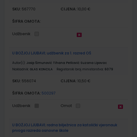
SKU:
CIJENA:
567770
10,00 €
ŠIFRA OMOTA:
Udžbenik
U BOŽJOJ LJUBAVI; udžbenik za 1. razred OŠ
Autor(i):
Josip Šimunović Tihana Petković Suzana Lipovac
Nakladnik:
GLAS KONCILA
Registarski broj ministarstva:
6079
SKU:
CIJENA:
556074
10,50 €
ŠIFRA OMOTA:
500297
Udžbenik
Omot
U BOŽJOJ LJUBAVI; radna bilježnica za katolički vjeronauk
prvoga razreda osnovne škole