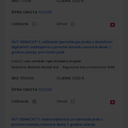
SKU:
CIJENA:
771018
13,00 €
ŠIFRA OMOTA:
500285
Udžbenik
Omot
GUT GEMACHT! 1; udžbenik njemačkoga jezika s dodatnim
digitalnim sadržajima u prvome razredu osnovne škole, 1.
godina učenja, prvi strani jezik :
Autor(i):
Lea Jambrek Topić Elizabeta Šnajder
Nakladnik:
ŠKOLSKA KNJIGA d.d.
Registarski broj ministarstva:
6136
SKU:
CIJENA:
556039
10,50 €
ŠIFRA OMOTA:
500239
Udžbenik
Omot
GUT GEMACHT! 1; radna bilježnica za njemački jezik u
prvome razredu osnovne škole, 1. godina učenja