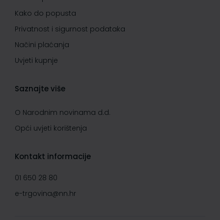
Kako do popusta
Privatnost i sigurnost podataka
Načini plaćanja
Uvjeti kupnje
Saznajte više
O Narodnim novinama d.d.
Opći uvjeti korištenja
Kontakt informacije
01 650 28 80
e-trgovina@nn.hr