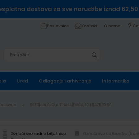
esplatna dostava za sve narudžbe iznad 62,50
Poslovnice
Kontakt
O nama
Če
Pretražite
Pretražite
ola
Ured
Odlaganje i arhiviranje
Informatika
Naslovna
SREDNJA ŠKOLA TINA UJEVIĆA, 10 1.RAZRED SŠ
Označi sve radne bilježnice
Označi sve udžbenike (tren