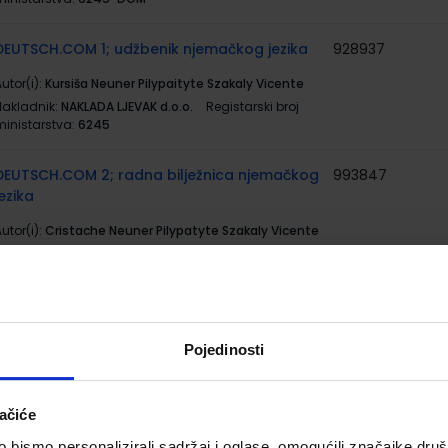
DEUTSCH.COM 1; udžbenik njemačkog jezika
928937
utor(i):
Kursiša Neuner Pilypaityte Szakaly Vicente
Nakladnik:
NAKLADA LJEVAK d.o.o.
Registarski broj
ministarstva:
6245
DEUTSCH.COM 2; radna bilježnica njemačkog
993847
jezika
utor(i):
Cristache Neuner Pilypatyte Szakaly Vicente
Nakladnik:
NAKLADA LJEVAK d.o.o.
Registarski broj
ministarstva:
6249-DOM
DEUTSCH.COM 2; udžbenik njemačkog jezika
993846
Pojedinosti
utor(i):
Cristache Neuner Pilypatyte Szakaly Vicente
Nakladnik:
NAKLADA LJEVAK d.o.o.
Registarski broj
ministarstva:
6249
ačiće
bismo personalizirali sadržaj i oglase, omogućili značajke društv