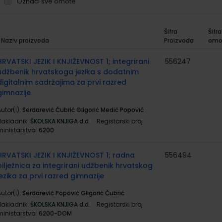
Označi sve omote
Šifra
Šifra
Naziv proizvoda
Proizvoda
omo
rupirani
roizvodi
HRVATSKI JEZIK I KNJIŽEVNOST 1; integrirani
556247
udžbenik hrvatskoga jezika s dodatnim
digitalnim sadržajima za prvi razred
gimnazije
utor(i):
Serdarević Čubrić Gligorić Medić Popović
Nakladnik:
ŠKOLSKA KNJIGA d.d.
Registarski broj
ministarstva:
6200
HRVATSKI JEZIK I KNJIŽEVNOST 1; radna
556494
bilježnica za integrirani udžbenik hrvatskog
jezika za prvi razred gimnazije
utor(i):
Serdarević Popović Gligorić Čubrić
Nakladnik:
ŠKOLSKA KNJIGA d.d.
Registarski broj
ministarstva:
6200-DOM