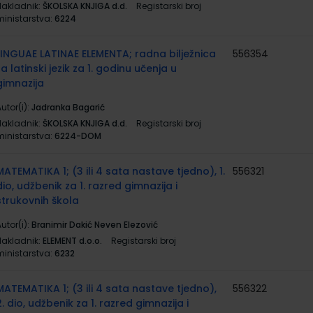
Nakladnik:
ŠKOLSKA KNJIGA d.d.
Registarski broj
ministarstva:
6224
LINGUAE LATINAE ELEMENTA; radna bilježnica
556354
za latinski jezik za 1. godinu učenja u
gimnazija
utor(i):
Jadranka Bagarić
Nakladnik:
ŠKOLSKA KNJIGA d.d.
Registarski broj
ministarstva:
6224-DOM
MATEMATIKA 1; (3 ili 4 sata nastave tjedno), 1.
556321
dio, udžbenik za 1. razred gimnazija i
strukovnih škola
utor(i):
Branimir Dakić Neven Elezović
Nakladnik:
ELEMENT d.o.o.
Registarski broj
ministarstva:
6232
MATEMATIKA 1; (3 ili 4 sata nastave tjedno),
556322
2. dio, udžbenik za 1. razred gimnazija i