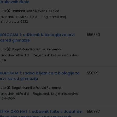
strukovnih škola
utor(i):
Branimir Dakić Neven Elezović
Nakladnik:
ELEMENT d.o.o.
Registarski broj
ministarstva:
6233
BIOLOGIJA 1; udžbenik iz biologije za prvi
556330
razred gimnazije
utor(i):
Bogut Đumlija Futivić Remenar
Nakladnik:
ALFA d.d.
Registarski broj ministarstva:
6164
BIOLOGIJA 1; radna bilježnica iz biologije za
556491
prvi razred gimnazije
utor(i):
Bogut Đumlija Futivić Remenar
Nakladnik:
ALFA d.d.
Registarski broj ministarstva:
6164-DOM
FIZIKA OKO NAS 1; udžbenik fizike s dodatnim
556337