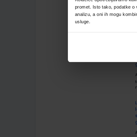
promet. Isto tako, podatke o 
analizu, a oni ih mogu kombini
usluge.
A
A
A