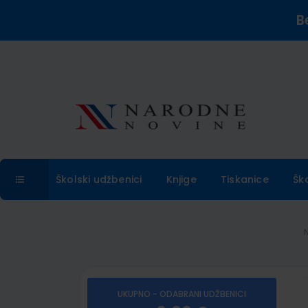
B
Školski udžbenici
Knjige
Tiskanice
Šk
UKUPNO - ODABRANI UDŽBENICI