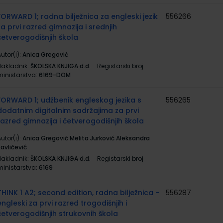
FORWARD 1; radna bilježnica za engleski jezik
556266
za prvi razred gimnazija i srednjih
četverogodišnjih škola
utor(i):
Anica Gregović
Nakladnik:
ŠKOLSKA KNJIGA d.d.
Registarski broj
ministarstva:
6169-DOM
FORWARD 1; udžbenik engleskog jezika s
556265
dodatnim digitalnim sadržajima za prvi
razred gimnazija i četverogodišnjih škola
utor(i):
Anica Gregović Melita Jurković Aleksandra
avličević
Nakladnik:
ŠKOLSKA KNJIGA d.d.
Registarski broj
ministarstva:
6169
THINK 1 A2; second edition, radna bilježnica -
556287
engleski za prvi razred trogodišnjih i
četverogodišnjih strukovnih škola