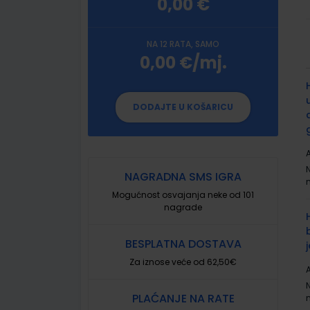
0,00 €
NA 12 RATA, SAMO
0,00 €/mj.
G
p
DODAJTE U KOŠARICU
A
NAGRADNA SMS IGRA
Mogućnost osvajanja neke od 101
nagrade
BESPLATNA DOSTAVA
Za iznose veće od 62,50€
A
PLAĆANJE NA RATE