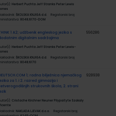
utor(i):
Herbert Puchta Jeff Stranks Peter Lewis
Jones
Nakladnik:
ŠKOLSKA KNJIGA d.d.
Registarski broj
ministarstva:
8048;6170-DOM
THINK 1 A2; udžbenik engleskog jezika s
556286
dodatnim digitalnim sadržajima
utor(i):
Herbert Puchta Jeff Stranks Peter Lewis-
Jones
Nakladnik:
ŠKOLSKA KNJIGA d.d.
Registarski broj
ministarstva:
8048;6170
DEUTSCH.COM 1; radna bilježnica njemačkog
928938
jezika za 1. i 2. razred gimnazija i
četverogodišnjih strukovnih škola, 2. strani
ezik
utor(i):
Cristache Kirchner Neuner Pilypaityte Szakaly
Vicente
Nakladnik:
NAKLADA LJEVAK d.o.o.
Registarski broj
ministarstva:
6245-DOM