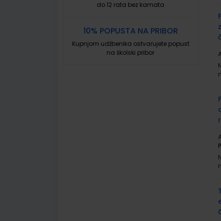
do 12 rata bez kamata
10% POPUSTA NA PRIBOR
Kupnjom udžbenika ostvarujete popust
na školski pribor
A
A
P