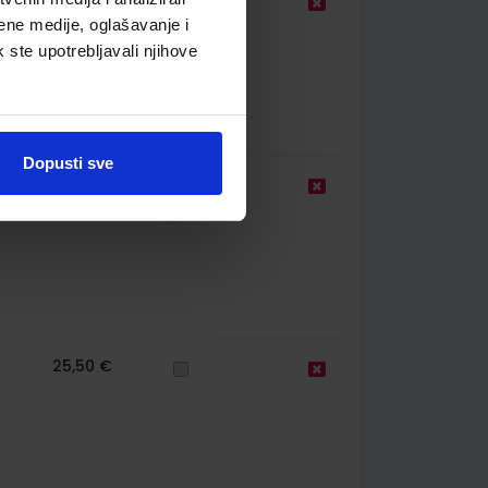
33,00 €
ene medije, oglašavanje i
k ste upotrebljavali njihove
Dopusti sve
25,50 €
25,50 €