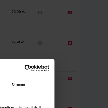
23,00 €
15,50 €
23,00 €
O nama
enih medija i analizirali