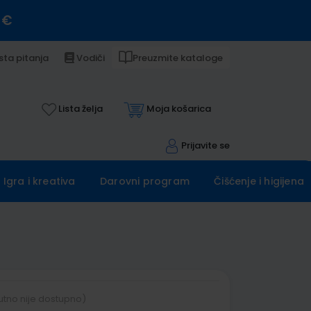
 €
sta pitanja
Vodiči
Preuzmite kataloge
Lista želja
Moja košarica
Prijavite se
Igra i kreativa
Darovni program
Čišćenje i higijena
utno nije dostupno)