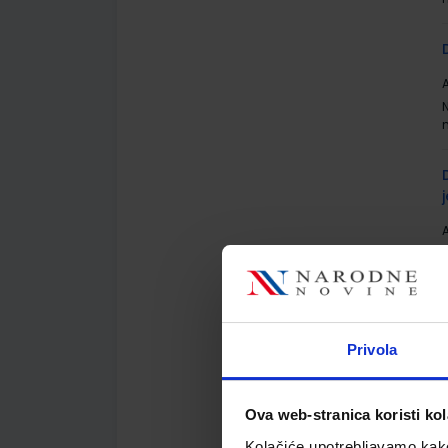
A
A
Privola
A
Ova web-stranica koristi kol
Kolačiće upotrebljavamo kako 