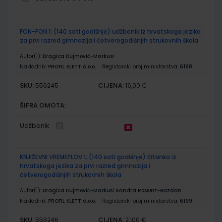
Grupirani
FON-FON 1; (140 sati godišnje) udžbenik iz hrvatskoga jezika
proizvodi
za prvi razred gimnazija i četverogodišnjih strukovnih škola
Autor(i):
Dragica Dujmović-Markusi
Nakladnik:
PROFIL KLETT d.o.o.
Registarski broj ministarstva:
6198
SKU:
CIJENA:
556245
16,00 €
ŠIFRA OMOTA:
Udžbenik
KNJIŽEVNI VREMEPLOV 1; (140 sati godišnje) čitanka iz
hrvatskoga jezika za prvi razred gimnazija i
četverogodišnjih strukovnih škola
Autor(i):
Dragica Dujmović-Markusi Sandra Rossett-Bazdan
Nakladnik:
PROFIL KLETT d.o.o.
Registarski broj ministarstva:
6199
SKU:
CIJENA:
556246
21,00 €