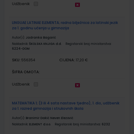
Udžbenik
LINGUAE LATINAE ELEMENTA; radna bilježnica za latinski jezik
za 1. godinu učenja u gimnazija
Autor(i):
Jadranka Bagarić
Nakladnik:
ŠKOLSKA KNJIGA d.d.
Registarski broj ministarstva:
6224-DOM
SKU:
CIJENA:
556354
17,20 €
ŠIFRA OMOTA:
Udžbenik
MATEMATIKA 1; (3 ili 4 sata nastave tjedno), 1. dio, udžbenik
za 1. razred gimnazija i strukovnih škola
Autor(i):
Branimir Dakić Neven Elezović
Nakladnik:
ELEMENT d.o.o.
Registarski broj ministarstva:
6232