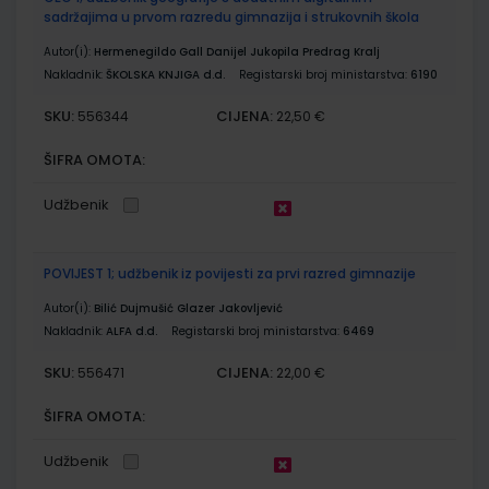
sadržajima u prvom razredu gimnazija i strukovnih škola
Autor(i):
Hermenegildo Gall Danijel Jukopila Predrag Kralj
Nakladnik:
ŠKOLSKA KNJIGA d.d.
Registarski broj ministarstva:
6190
SKU:
CIJENA:
556344
22,50 €
ŠIFRA OMOTA:
Udžbenik
POVIJEST 1; udžbenik iz povijesti za prvi razred gimnazije
Autor(i):
Bilić Dujmušić Glazer Jakovljević
Nakladnik:
ALFA d.d.
Registarski broj ministarstva:
6469
SKU:
CIJENA:
556471
22,00 €
ŠIFRA OMOTA:
Udžbenik