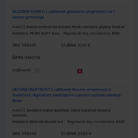
GLAZBENI SUSRETI 1; udžbenik glazbene umjetnosti za 1.
razred gimnazije
Autor(i):
Ružica Ambruš-Kiš Nataša Perak Lovričević Ljiljana Ščedrov
Nakladnik:
PROFIL KLETT d.o.o.
Registarski broj ministarstva:
6193
SKU:
CIJENA:
556345
21,00 €
ŠIFRA OMOTA:
Udžbenik
LIKOVNA UMJETNOST 1; udžbenik likovne umjetnosti s
dodatnim digitalnim sadržajima u prvom razredu srednje
škole
Autor(i):
Gordana Košćec Bousfield Jasna Salamon Mirjana
Vučković
Nakladnik:
ŠKOLSKA KNJIGA d.d.
Registarski broj ministarstva:
6228
SKU:
CIJENA:
556349
23,60 €