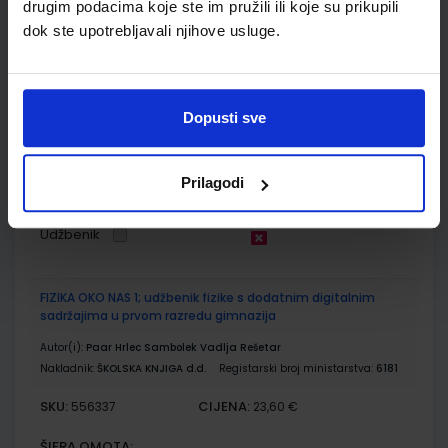
drugim podacima koje ste im pružili ili koje su prikupili
BIOLOGIJA 1; radna bilježnica za biologiju u prvom razredu
dok ste upotrebljavali njihove usluge.
gimnazija
Autor(i):
Damir Bendelja Žaklin Lukša Martina Vidović
Nakladnik:
ŠKOLSKA KNJIGA d.d.
Registarski broj ministarstva:
6166-
DOM
Dopusti sve
SKU:
CIJENA:
556333
17,20 €
Prilagodi
ŠIFRA OMOTA:
Udžbenik
FIZIKA OKO NAS 1; udžbenik fizike s dodatnim digitalnim
sadržajima u prvom razredu gimnazija
Autor(i):
Paar Hrlec Sambolek Vadlja Rešetar
Nakladnik:
ŠKOLSKA KNJIGA d.d.
Registarski broj ministarstva:
6181
SKU:
CIJENA:
556337
23,60 €
ŠIFRA OMOTA: