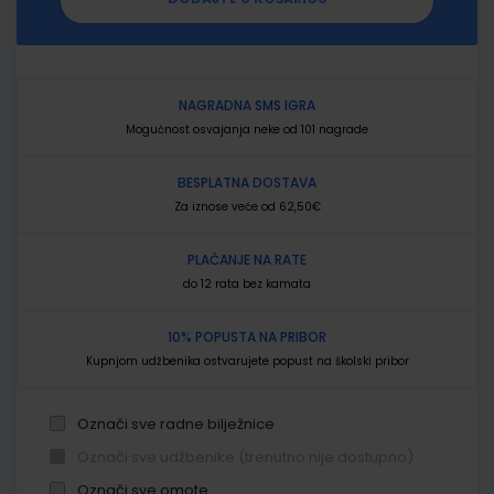
NAGRADNA SMS IGRA
Mogućnost osvajanja neke od 101 nagrade
BESPLATNA DOSTAVA
Za iznose veće od 62,50€
PLAĆANJE NA RATE
do 12 rata bez kamata
10% POPUSTA NA PRIBOR
Kupnjom udžbenika ostvarujete popust na školski pribor
Označi sve radne bilježnice
Označi sve udžbenike (trenutno nije dostupno)
Označi sve omote