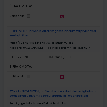
ŠIFRA OMOTA:
Udžbenik
DOĐI I VIDI 1; udžbenik katoličkoga vjeronauka za prvi razred
srednjih škola
Autor(i):
Marin Periš Mirjana Vučica Dušan Vuletić
Nakladnik:
SALESIANA d.o.o.
Registarski broj ministarstva:
6217
SKU:
CIJENA:
556370
18,90 €
ŠIFRA OMOTA:
Udžbenik
ETIKA 1 - NOVI PUTEVI; udžbenik etike s dodatnim digitalnim
sadržajima u prvom razredu gimnazija i srednjih škola
Autor(i):
Igor Lukić Marina Katinić Marko Zec