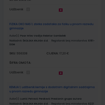
Udžbenik
FIZIKA OKO NAS 1; zbirka zadataka za fiziku u prvom razredu
gimnazije
Autor(i):
Paar Hrlec Vadlja Rešetar Sambolek
Nakladnik:
ŠKOLSKA KNJIGA d.d.
Registarski broj ministarstva:
6181-
DOM
SKU:
CIJENA:
556338
17,20 €
ŠIFRA OMOTA:
Udžbenik
KEMIJA 1; udžbenik kemije s dodatnim digitalnim sadržajima
u prvom razredu gimnazije
Autor(i):
Luetić Petrović Peroković Preočanin grupa autora
Nakladnik:
ŠKOLSKA KNJIGA d.d.
Registarski broj ministarstva:
6221