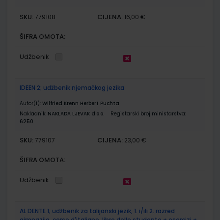
SKU:
CIJENA:
779108
16,00 €
ŠIFRA OMOTA:
Udžbenik
IDEEN 2; udžbenik njemačkog jezika
Autor(i):
Wilfried Krenn Herbert Puchta
Nakladnik:
NAKLADA LJEVAK d.o.o.
Registarski broj ministarstva:
6250
SKU:
CIJENA:
779107
23,00 €
ŠIFRA OMOTA:
Udžbenik
AL DENTE 1; udžbenik za talijanski jezik, 1. i/ili 2. razred
gimnazija, corso d'italiano, libro dello studente + esercizi +