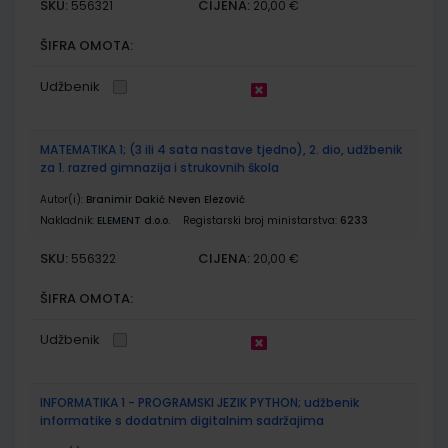
SKU:
CIJENA:
556321
20,00 €
ŠIFRA OMOTA:
Udžbenik
MATEMATIKA 1; (3 ili 4 sata nastave tjedno), 2. dio, udžbenik
za 1. razred gimnazija i strukovnih škola
Autor(i):
Branimir Dakić Neven Elezović
Nakladnik:
ELEMENT d.o.o.
Registarski broj ministarstva:
6233
SKU:
CIJENA:
556322
20,00 €
ŠIFRA OMOTA:
Udžbenik
INFORMATIKA 1 - PROGRAMSKI JEZIK PYTHON; udžbenik
informatike s dodatnim digitalnim sadržajima