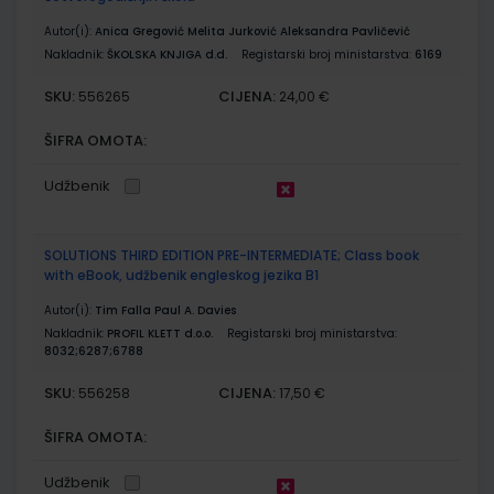
Autor(i):
Anica Gregović Melita Jurković Aleksandra Pavličević
Nakladnik:
ŠKOLSKA KNJIGA d.d.
Registarski broj ministarstva:
6169
SKU:
CIJENA:
556265
24,00 €
ŠIFRA OMOTA:
Udžbenik
SOLUTIONS THIRD EDITION PRE-INTERMEDIATE; Class book
with eBook, udžbenik engleskog jezika B1
Autor(i):
Tim Falla Paul A. Davies
Nakladnik:
PROFIL KLETT d.o.o.
Registarski broj ministarstva:
8032;6287;6788
SKU:
CIJENA:
556258
17,50 €
ŠIFRA OMOTA:
Udžbenik