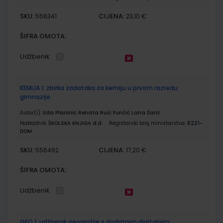
SKU:
CIJENA:
556341
23,10 €
ŠIFRA OMOTA:
Udžbenik
KEMIJA 1; zbirka zadataka za kemiju u prvom razredu
gimnazije
Autor(i):
Ilda Planinić Renata Ruić Funčić Lana Šarić
Nakladnik:
ŠKOLSKA KNJIGA d.d.
Registarski broj ministarstva:
6221-
DOM
SKU:
CIJENA:
556492
17,20 €
ŠIFRA OMOTA:
Udžbenik
GEO 1; udžbenik geografije s dodatnim digitalnim