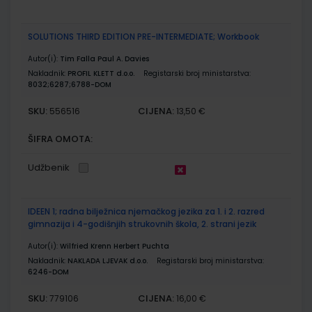
SOLUTIONS THIRD EDITION PRE-INTERMEDIATE; Workbook
Autor(i):
Tim Falla Paul A. Davies
Nakladnik:
PROFIL KLETT d.o.o.
Registarski broj ministarstva:
8032;6287;6788-DOM
SKU:
CIJENA:
556516
13,50 €
ŠIFRA OMOTA:
Udžbenik
IDEEN 1; radna bilježnica njemačkog jezika za 1. i 2. razred
gimnazija i 4-godišnjih strukovnih škola, 2. strani jezik
Autor(i):
Wilfried Krenn Herbert Puchta
Nakladnik:
NAKLADA LJEVAK d.o.o.
Registarski broj ministarstva:
6246-DOM
SKU:
CIJENA:
779106
16,00 €