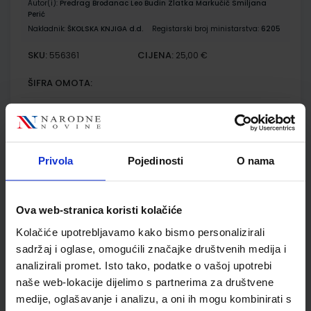
Autor(i):
Predrag Brođanac Leo Budin Zlatka Markučič Smiljana
Perić
Nakladnik:
ŠKOLSKA KNJIGA d.d.
Registarski broj ministarstva:
6205
SKU:
CIJENA:
556361
25,00 €
ŠIFRA OMOTA:
Udžbenik
BIOLOGIJA 1; udžbenik biologije s dodatnim digitalnim
Privola
Pojedinosti
O nama
sadržajima u prvom razredu gimnazija
Autor(i):
Ternjej Mihaljević Kerovec Lukša Vidović
Nakladnik:
ŠKOLSKA KNJIGA d.d.
Registarski broj ministarstva:
6166
Ova web-stranica koristi kolačiće
SKU:
CIJENA:
556332
22,20 €
Kolačiće upotrebljavamo kako bismo personalizirali
sadržaj i oglase, omogućili značajke društvenih medija i
ŠIFRA OMOTA:
analizirali promet. Isto tako, podatke o vašoj upotrebi
naše web-lokacije dijelimo s partnerima za društvene
Udžbenik
medije, oglašavanje i analizu, a oni ih mogu kombinirati s