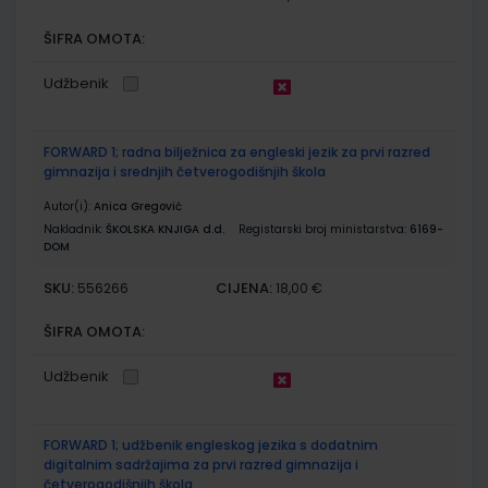
ŠIFRA OMOTA:
Udžbenik
FORWARD 1; radna bilježnica za engleski jezik za prvi razred
gimnazija i srednjih četverogodišnjih škola
Autor(i):
Anica Gregović
Nakladnik:
ŠKOLSKA KNJIGA d.d.
Registarski broj ministarstva:
6169-
DOM
SKU:
CIJENA:
556266
18,00 €
ŠIFRA OMOTA:
Udžbenik
FORWARD 1; udžbenik engleskog jezika s dodatnim
digitalnim sadržajima za prvi razred gimnazija i
četverogodišnjih škola