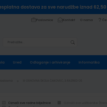
esplatna dostava za sve narudžbe iznad 62,50
Poslovnice
Kontakt
O nama
Če
Pretražite
Pretražite
ola
Ured
Odlaganje i arhiviranje
Informatika
Naslovna
III OSNOVNA ŠKOLA ČAKOVEC, 3.RAZRED OŠ
Označi sve radne bilježnice
Označi sve udžbenike (tren