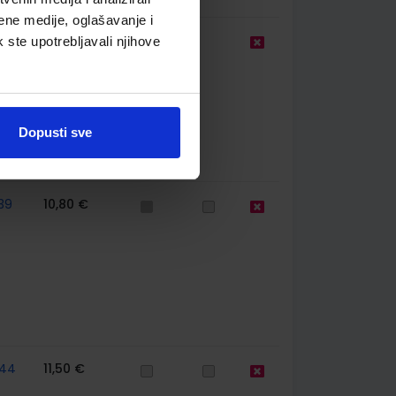
ene medije, oglašavanje i
9,50 €
k ste upotrebljavali njihove
Dopusti sve
39
10,80 €
44
11,50 €