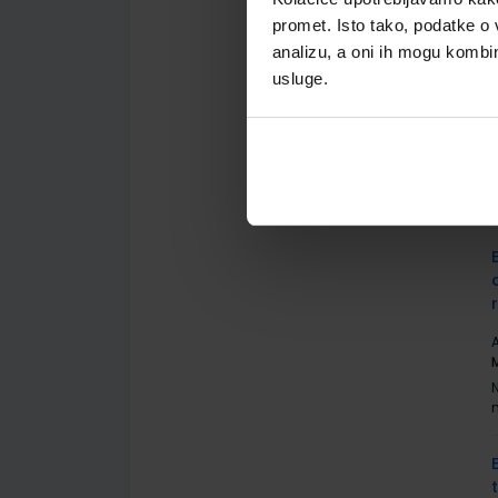
promet. Isto tako, podatke o 
analizu, a oni ih mogu kombini
usluge.
A
G
A