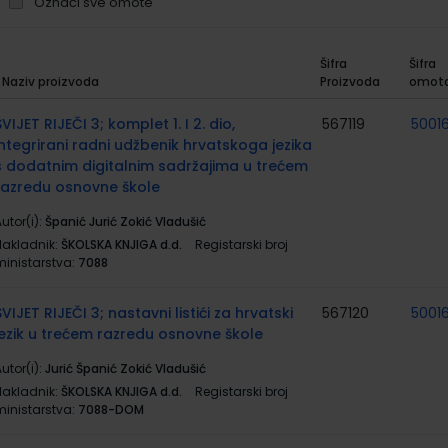
Označi sve omote
Šifra
Šifra
Naziv proizvoda
Proizvoda
omot
rupirani
roizvodi
SVIJET RIJEČI 3; komplet 1. I 2. dio,
567119
50016
integrirani radni udžbenik hrvatskoga jezika
s dodatnim digitalnim sadržajima u trećem
razredu osnovne škole
utor(i):
Španić Jurić Zokić Vladušić
Nakladnik:
ŠKOLSKA KNJIGA d.d.
Registarski broj
ministarstva:
7088
SVIJET RIJEČI 3; nastavni listići za hrvatski
567120
50016
jezik u trećem razredu osnovne škole
utor(i):
Jurić Španić Zokić Vladušić
Nakladnik:
ŠKOLSKA KNJIGA d.d.
Registarski broj
ministarstva:
7088-DOM