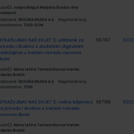
utor(i):
Josipa Blagus Marijana Šundov Ana
Budojević
Nakladnik:
ŠKOLSKA KNJIGA d.d.
Registarski broj
ministarstva:
7003-DOM
ISTRAŽUJEMO NAŠ SVIJET 3; udžbenik za
567197
5002
prirodu i društvo s dodatnim digitalnim
sadržajima u trećem razredu osnovne
škole
utor(i):
Alena Letina Tamara Kisovar Ivanda
Zdenko Braičić
Nakladnik:
ŠKOLSKA KNJIGA d.d.
Registarski broj
ministarstva:
7035
ISTRAŽUJEMO NAŠ SVIJET 3; radna bilježnica
567198
5002
za prirodu i društvo u trećem razredu
osnovne škole
utor(i):
Alena Letina Tamara Kisovar Ivanda
Zdenko Braičić