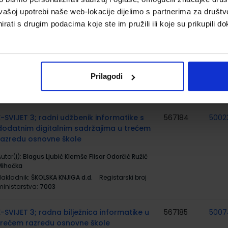
vašoj upotrebi naše web-lokacije dijelimo s partnerima za društv
MOJ SRETNI BROJ 3; nastavni listići za
567179
rati s drugim podacima koje ste im pružili ili koje su prikupili do
matematiku u trećem razredu osnovne
škole
utor(i):
Sanja Jakovljević Rogić Dubravka Miklec
raciella Prtajin
Prilagodi
Nakladnik:
ŠKOLSKA KNJIGA d.d.
Registarski broj
ministarstva:
7060-DOM3
E-SVIJET 3; radni udžbenik informatike s
567184
5002
dodatnim digitalnim sadržajima u trećem
razredu osnovne škole
utor(i):
Blagus Ljubić Klemše Flisar Odorčić Ružić
Mihočka
Nakladnik:
ŠKOLSKA KNJIGA d.d.
Registarski broj
ministarstva:
7003
E-SVIJET 3; radna bilježnica informatike u
567185
5007
trećem razredu osnovne škole