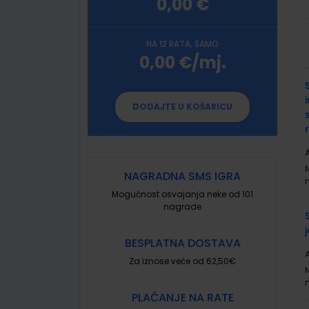
0,00 €
NA 12 RATA, SAMO
0,00 €/mj.
G
p
DODAJTE U KOŠARICU
A
NAGRADNA SMS IGRA
Mogućnost osvajanja neke od 101
nagrade
BESPLATNA DOSTAVA
A
Za iznose veće od 62,50€
PLAĆANJE NA RATE