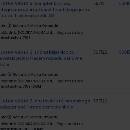
ZLATNA VRATA 3; komplet 1. i 2. dio,
567121
50016
integrirani radni udžbenik hrvatskoga jezika
s dds u trećem razredu OŠ
utor(i):
Sonja Ivić Marija Krmpotić
Nakladnik:
ŠKOLSKA KNJIGA d.d.
Registarski broj
ministarstva:
7108
ZLATNA VRATA 3; radna bilježnica za
567122
5001
hrvatski jezik u trećem razredu osnovne
škole
utor(i):
Sonja Ivić Marija Krmpotić
Nakladnik:
ŠKOLSKA KNJIGA d.d.
Registarski broj
ministarstva:
7108-DOM
ZLATNA VRATA 3; nastavni listići hrvatskoga
567123
jezika za treći razred osnovne škole
utor(i):
Sonja Ivić Marija Krmpotić
Nakladnik:
ŠKOLSKA KNJIGA d.d.
Registarski broj
ministarstva:
7108-DOM2