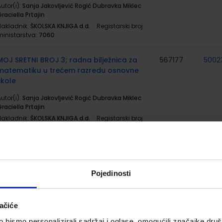
utor(i):
Sanja Jakovljević Rogić Dubravka Miklec
raciella Prtajin
Nakladnik:
ŠKOLSKA KNJIGA d.d.
Registarski broj
ministarstva:
7060
MOJ SRETNI BROJ 3; radna bilježnica za
567177
5002
matematiku u trećem razredu osnovne
škole
utor(i):
Sanja Jakovljević Rogić Dubravka Miklec
raciella Prtajin
Nakladnik:
ŠKOLSKA KNJIGA d.d.
Registarski broj
ministarstva:
7060-DOM
MOJ SRETNI BROJ 3; zbirka zadataka za
567178
5002
matematiku u trećem razredu osnovne
škole
Pojedinosti
utor(i):
Sanja Jakovljević Rogić Dubravka Miklec
raciella Prtajin
ačiće
Nakladnik:
ŠKOLSKA KNJIGA d.d.
Registarski broj
ministarstva:
7060-DOM2
bismo personalizirali sadržaj i oglase, omogućili značajke društv