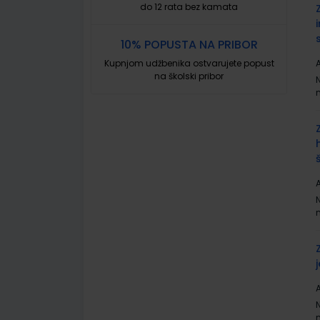
do 12 rata bez kamata
10% POPUSTA NA PRIBOR
Kupnjom udžbenika ostvarujete popust
A
na školski pribor
A
A