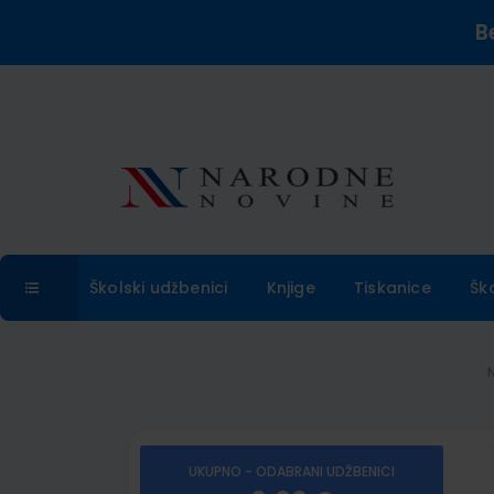
B
Školski udžbenici
Knjige
Tiskanice
Šk
UKUPNO - ODABRANI UDŽBENICI