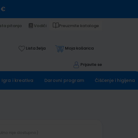
 €
sta pitanja
Vodiči
Preuzmite kataloge
Lista želja
Moja košarica
Prijavite se
Igra i kreativa
Darovni program
Čišćenje i higijena
utno nije dostupno)