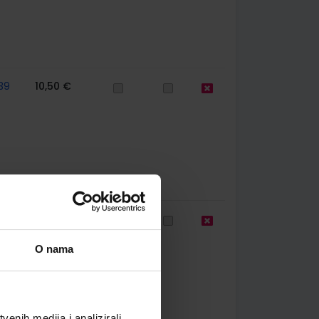
39
10,50 €
39
12,00 €
O nama
enih medija i analizirali