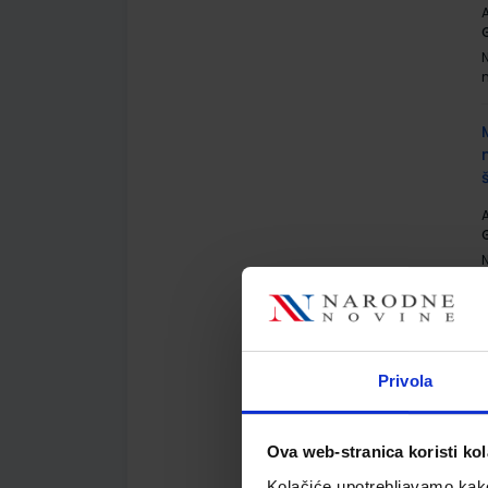
A
G
A
G
Privola
A
G
Ova web-stranica koristi kol
Kolačiće upotrebljavamo kako 