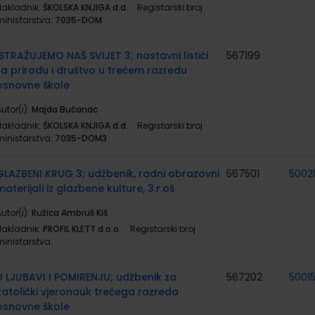
Nakladnik:
ŠKOLSKA KNJIGA d.d.
Registarski broj
ministarstva:
7035-DOM
ISTRAŽUJEMO NAŠ SVIJET 3; nastavni listići
567199
za prirodu i društvo u trećem razredu
osnovne škole
utor(i):
Majda Bučanac
Nakladnik:
ŠKOLSKA KNJIGA d.d.
Registarski broj
ministarstva:
7035-DOM3
GLAZBENI KRUG 3; udžbenik, radni obrazovni
567501
5002
materijali iz glazbene kulture, 3.r.oš
utor(i):
Ružica Ambruš Kiš
Nakladnik:
PROFIL KLETT d.o.o.
Registarski broj
ministarstva:
U LJUBAVI I POMIRENJU; udžbenik za
567202
5001
katolički vjeronauk trećega razreda
osnovne škole