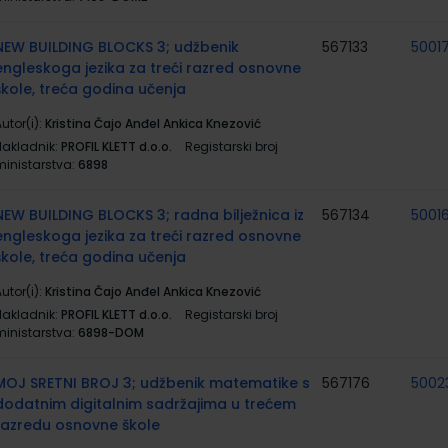
NEW BUILDING BLOCKS 3; udžbenik
567133
5001
engleskoga jezika za treći razred osnovne
škole, treća godina učenja
utor(i):
Kristina Čajo Anđel Ankica Knezović
Nakladnik:
PROFIL KLETT d.o.o.
Registarski broj
ministarstva:
6898
NEW BUILDING BLOCKS 3; radna bilježnica iz
567134
5001
engleskoga jezika za treći razred osnovne
škole, treća godina učenja
utor(i):
Kristina Čajo Anđel Ankica Knezović
Nakladnik:
PROFIL KLETT d.o.o.
Registarski broj
ministarstva:
6898-DOM
MOJ SRETNI BROJ 3; udžbenik matematike s
567176
5002
dodatnim digitalnim sadržajima u trećem
razredu osnovne škole