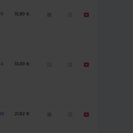
78
10,80 €
64
13,00 €
39
21,62 €