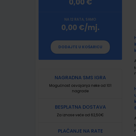
0,00 €
NA 12 RATA, SAMO
0,00 €/mj.
G
p
DODAJTE U KOŠARICU
A
NAGRADNA SMS IGRA
Mogućnost osvajanja neke od 101
nagrade
BESPLATNA DOSTAVA
Za iznose veće od 62,50€
A
PLAĆANJE NA RATE