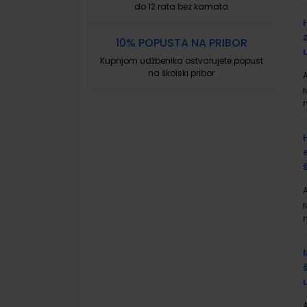
do 12 rata bez kamata
10% POPUSTA NA PRIBOR
Kupnjom udžbenika ostvarujete popust
na školski pribor
A
A
A