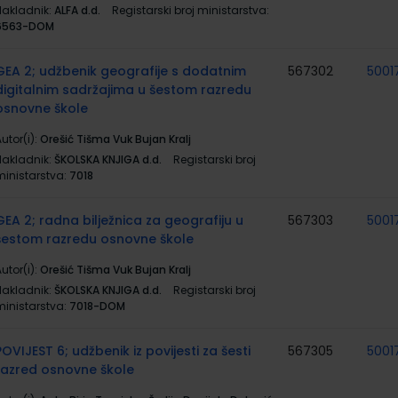
Nakladnik:
ALFA d.d.
Registarski broj ministarstva:
6563-DOM
GEA 2; udžbenik geografije s dodatnim
567302
5001
digitalnim sadržajima u šestom razredu
osnovne škole
utor(i):
Orešić Tišma Vuk Bujan Kralj
Nakladnik:
ŠKOLSKA KNJIGA d.d.
Registarski broj
ministarstva:
7018
GEA 2; radna bilježnica za geografiju u
567303
5001
šestom razredu osnovne škole
utor(i):
Orešić Tišma Vuk Bujan Kralj
Nakladnik:
ŠKOLSKA KNJIGA d.d.
Registarski broj
ministarstva:
7018-DOM
POVIJEST 6; udžbenik iz povijesti za šesti
567305
5001
razred osnovne škole