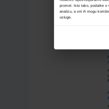
promet. Isto tako, podatke o 
analizu, a oni ih mogu kombini
usluge.
A
A
A