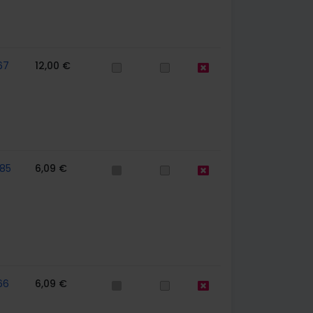
67
12,00 €
85
6,09 €
66
6,09 €