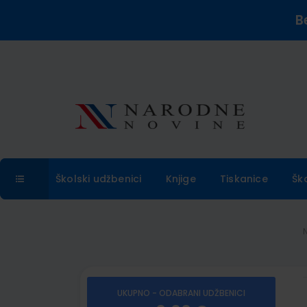
B
Školski udžbenici
Knjige
Tiskanice
Šk
UKUPNO - ODABRANI UDŽBENICI