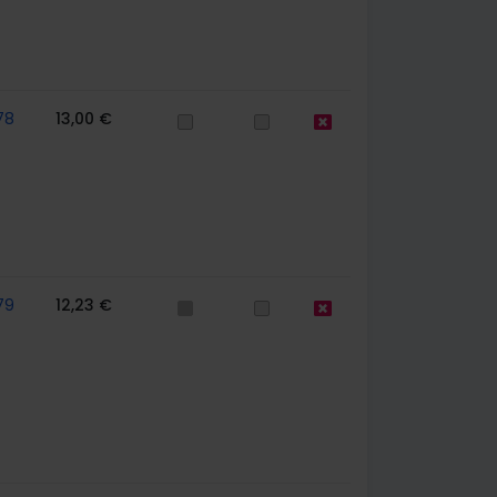
78
13,00 €
79
12,23 €