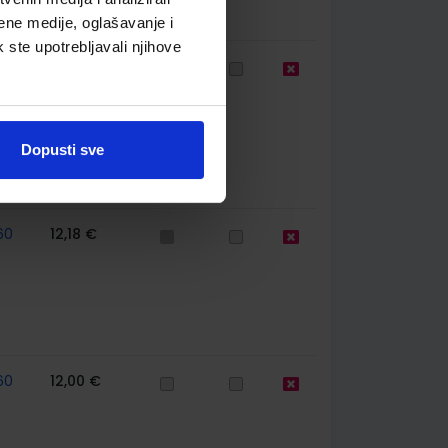
ene medije, oglašavanje i
k ste upotrebljavali njihove
77
13,60 €
Dopusti sve
60
12,18 €
60
12,00 €