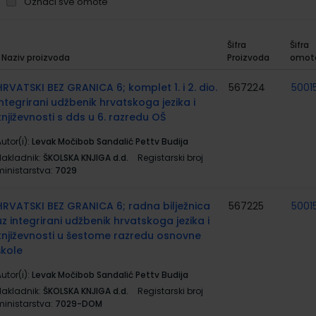
Označi sve omote
Šifra
Šifra
Naziv proizvoda
Proizvoda
omot
rupirani
roizvodi
HRVATSKI BEZ GRANICA 6; komplet 1. i 2. dio.
567224
5001
integrirani udžbenik hrvatskoga jezika i
književnosti s dds u 6. razredu OŠ
utor(i):
Levak Močibob Sandalić Pettv Budija
Nakladnik:
ŠKOLSKA KNJIGA d.d.
Registarski broj
ministarstva:
7029
HRVATSKI BEZ GRANICA 6; radna bilježnica
567225
5001
uz integrirani udžbenik hrvatskoga jezika i
književnosti u šestome razredu osnovne
škole
utor(i):
Levak Močibob Sandalić Pettv Budija
Nakladnik:
ŠKOLSKA KNJIGA d.d.
Registarski broj
ministarstva:
7029-DOM