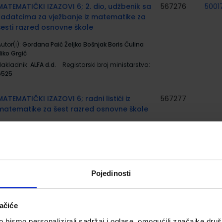
MATEMATIČKI IZAZOVI 6; 2. dio, udžbenik sa
567276
5001
zadatcima za vježbanje iz matematike za
šesti razred osnovne škole
utor(i):
Gordana Paić Željko Bošnjak Boris Čulina
iko Grgić
Nakladnik:
ALFA d.d.
Registarski broj ministarstva:
6525
MATEMATIČKI IZAZOVI 6; radni listići iz
567277
matematike za šest razred osnovne škole
utor(i):
Gordana Paić Željko Bošnjak
Nakladnik:
ALFA d.d.
Registarski broj ministarstva:
6525-DOM
#MOJPORTAL6; udžbenik informatike s
567288
5001
Pojedinosti
dodatnim digitalnim sadržajima u šestom
razredu osnovne škole
ačiće
utor(i):
Babić Bubica Leko Dimovski grupa autora
Nakladnik:
ŠKOLSKA KNJIGA d.d.
Registarski broj
bismo personalizirali sadržaj i oglase, omogućili značajke društv