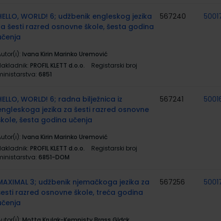
HELLO, WORLD! 6; udžbenik engleskog jezika
567240
5001
za šesti razred osnovne škole, šesta godina
učenja
utor(i):
Ivana Kirin Marinko Uremović
Nakladnik:
PROFIL KLETT d.o.o.
Registarski broj
ministarstva:
6851
HELLO, WORLD! 6; radna bilježnica iz
567241
5001
engleskoga jezika za šesti razred osnovne
škole, šesta godina učenja
utor(i):
Ivana Kirin Marinko Uremović
Nakladnik:
PROFIL KLETT d.o.o.
Registarski broj
ministarstva:
6851-DOM
MAXIMAL 3; udžbenik njemačkoga jezika za
567256
5001
šesti razred osnovne škole, treća godina
učenja
utor(i):
Motta Krulak-Kempisty Brass Glđck