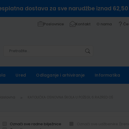
esplatna dostava za sve narudžbe iznad 62,50
Poslovnice
Kontakt
O nama
Če
Pretražite
Pretražite
ola
Ured
Odlaganje i arhiviranje
Informatika
Naslovna
KATOLIČKA OSNOVNA ŠKOLA U POŽEGI, 6.RAZRED OŠ
Označi sve radne bilježnice
Označi sve udžbenike (tren