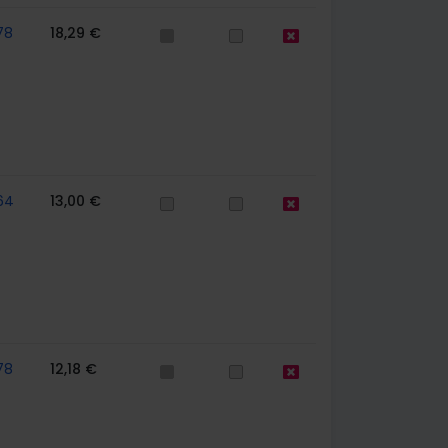
78
18,29 €
64
13,00 €
78
12,18 €