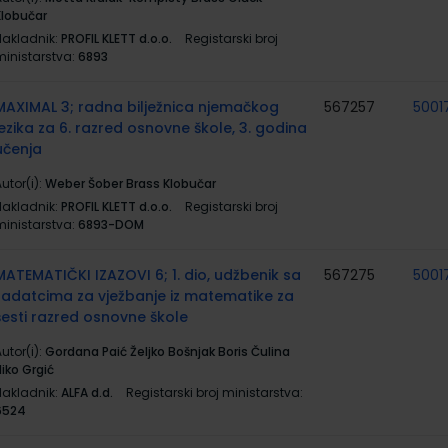
Klobučar
Nakladnik:
PROFIL KLETT d.o.o.
Registarski broj
ministarstva:
6893
MAXIMAL 3; radna bilježnica njemačkog
567257
5001
jezika za 6. razred osnovne škole, 3. godina
učenja
utor(i):
Weber Šober Brass Klobučar
Nakladnik:
PROFIL KLETT d.o.o.
Registarski broj
ministarstva:
6893-DOM
MATEMATIČKI IZAZOVI 6; 1. dio, udžbenik sa
567275
5001
zadatcima za vježbanje iz matematike za
šesti razred osnovne škole
utor(i):
Gordana Paić Željko Bošnjak Boris Čulina
iko Grgić
Nakladnik:
ALFA d.d.
Registarski broj ministarstva:
6524