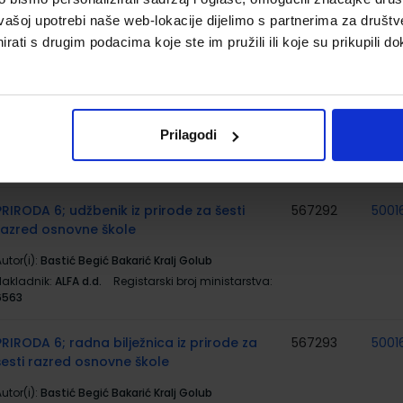
ministarstva:
6978
vašoj upotrebi naše web-lokacije dijelimo s partnerima za društv
rati s drugim podacima koje ste im pružili ili koje su prikupili do
#MOJPORTAL6; radna bilježnica za
567289
5001
informatiku u šestom razredu osnovne
škole
utor(i):
Babić Bubica Leko Dimovski grupa autora
Prilagodi
Nakladnik:
ŠKOLSKA KNJIGA d.d.
Registarski broj
ministarstva:
6978-DOM
PRIRODA 6; udžbenik iz prirode za šesti
567292
5001
razred osnovne škole
utor(i):
Bastić Begić Bakarić Kralj Golub
Nakladnik:
ALFA d.d.
Registarski broj ministarstva:
6563
PRIRODA 6; radna bilježnica iz prirode za
567293
5001
šesti razred osnovne škole
utor(i):
Bastić Begić Bakarić Kralj Golub