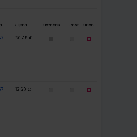
a
Cijena
Udžbenik
Omot
Ukloni
57
30,48 €
57
13,60 €