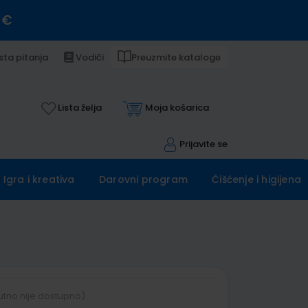
 €
sta pitanja
Vodiči
Preuzmite kataloge
Lista želja
Moja košarica
Prijavite se
Igra i kreativa
Darovni program
Čišćenje i higijena
utno nije dostupno)