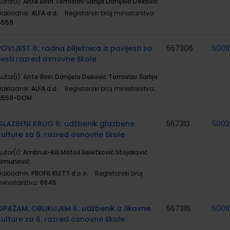
utor(i):
Ante Birin Tomislav Šarlija Danijela Deković
Nakladnik:
ALFA d.d.
Registarski broj ministarstva:
6559
POVIJEST 6; radna bilježnica iz povijesti za
567306
5001
šesti razred osnovne škole
utor(i):
Ante Birin Danijela Deković Tomislav Šarlija
Nakladnik:
ALFA d.d.
Registarski broj ministarstva:
6559-DOM
GLAZBENI KRUG 6; udžbenik glazbene
567313
5002
kulture za 6. razred osnovne škole
utor(i):
Ambruš-Kiš Matoš Seletković Stojaković
Šimunović
Nakladnik:
PROFIL KLETT d.o.o.
Registarski broj
ministarstva:
6845
OPAŽAM, OBLIKUJEM 6; udžbenik iz likovne
567316
5001
kulture za 6. razred osnovne škole