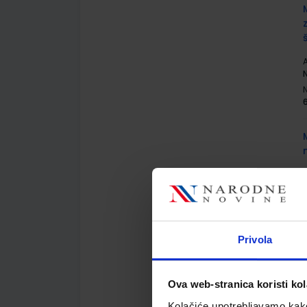
A
N
A
Privola
Ova web-stranica koristi kol
A
Kolačiće upotrebljavamo kako 