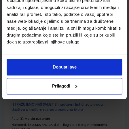
Kolačiće upotrebljavamo kako bismo personalizirali
sadržaj i oglase, omogućili značajke društvenih medija i
Udžbenik
Omot
analizirali promet. Isto tako, podatke o vašoj upotrebi
naše web-lokacije dijelimo s partnerima za društvene
ISTRAŽUJEMO NAŠ SVIJET 3; radna bilježnica za prirodu i
medije, oglašavanje i analizu, a oni ih mogu kombinirati s
društvo u trećem razredu osnovne škole
drugim podacima koje ste im pružili ili koje su prikupili
Autor(i):
Alena Letina Tamara Kisovar Ivanda Zdenko Braičić
dok ste upotrebljavali njihove usluge.
Nakladnik:
ŠKOLSKA KNJIGA d.d.
Registarski broj ministarstva:
7035-DOM
SKU:
CIJENA:
567198
11,00 €
Dopusti sve
ŠIFRA OMOTA:
500239
Prilagodi
Udžbenik
Omot
ISTRAŽUJEMO NAŠ SVIJET 3; nastavni listići za prirodu i
društvo u trećem razredu osnovne škole
Autor(i):
Majda Bučanac
Nakladnik:
ŠKOLSKA KNJIGA d.d.
Registarski broj ministarstva: