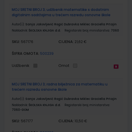
MOJ SRETNI BROJ 3; udžbenik matematike s dodatnim
digitalnim sadržajima u trećem razredu osnovne škole
Autor(i):
Sanja Jakovljević Rogić Dubravka Miklec Graciella Prtajin
Nakladnik:
ŠKOLSKA KNJIGA d.d.
Registarski broj ministarstva:
7060
SKU:
CIJENA:
567176
21,62 €
ŠIFRA OMOTA:
500239
Udžbenik
Omot
MOJ SRETNI BROJ 3; radna bilježnica za matematiku u
trećem razredu osnovne škole
Autor(i):
Sanja Jakovljević Rogić Dubravka Miklec Graciella Prtajin
Nakladnik:
ŠKOLSKA KNJIGA d.d.
Registarski broj ministarstva:
7060-DOM
SKU:
CIJENA:
567177
10,50 €