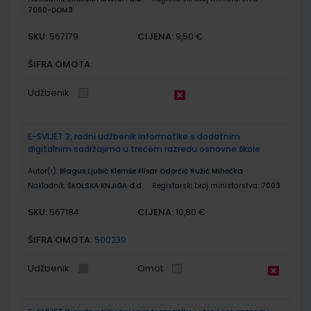
7060-DOM3
SKU:
CIJENA:
567179
9,50 €
ŠIFRA OMOTA:
Udžbenik
E-SVIJET 3; radni udžbenik informatike s dodatnim
digitalnim sadržajima u trećem razredu osnovne škole
Autor(i):
Blagus Ljubić Klemše Flisar Odorčić Ružić Mihočka
Nakladnik:
ŠKOLSKA KNJIGA d.d.
Registarski broj ministarstva:
7003
SKU:
CIJENA:
567184
10,80 €
ŠIFRA OMOTA:
500239
Udžbenik
Omot