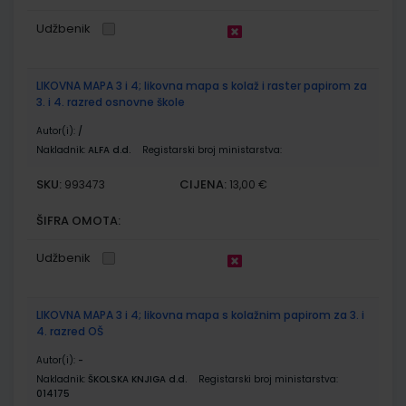
Udžbenik
LIKOVNA MAPA 3 i 4; likovna mapa s kolaž i raster papirom za
3. i 4. razred osnovne škole
Autor(i):
/
Nakladnik:
ALFA d.d.
Registarski broj ministarstva:
SKU:
CIJENA:
993473
13,00 €
ŠIFRA OMOTA:
Udžbenik
LIKOVNA MAPA 3 i 4; likovna mapa s kolažnim papirom za 3. i
4. razred OŠ
Autor(i):
-
Nakladnik:
ŠKOLSKA KNJIGA d.d.
Registarski broj ministarstva:
014175