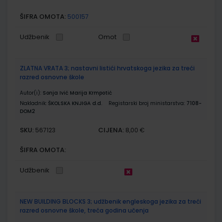
ŠIFRA OMOTA:
500157
Udžbenik
Omot
ZLATNA VRATA 3; nastavni listići hrvatskoga jezika za treći
razred osnovne škole
Autor(i):
Sonja Ivić Marija Krmpotić
Nakladnik:
ŠKOLSKA KNJIGA d.d.
Registarski broj ministarstva:
7108-
DOM2
SKU:
CIJENA:
567123
8,00 €
ŠIFRA OMOTA:
Udžbenik
NEW BUILDING BLOCKS 3; udžbenik engleskoga jezika za treći
razred osnovne škole, treća godina učenja