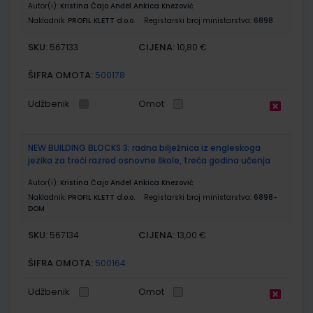
Autor(i):
Kristina Čajo Anđel Ankica Knezović
Nakladnik:
PROFIL KLETT d.o.o.
Registarski broj ministarstva:
6898
SKU:
CIJENA:
567133
10,80 €
ŠIFRA OMOTA:
500178
Udžbenik
Omot
NEW BUILDING BLOCKS 3; radna bilježnica iz engleskoga
jezika za treći razred osnovne škole, treća godina učenja
Autor(i):
Kristina Čajo Anđel Ankica Knezović
Nakladnik:
PROFIL KLETT d.o.o.
Registarski broj ministarstva:
6898-
DOM
SKU:
CIJENA:
567134
13,00 €
ŠIFRA OMOTA:
500164
Udžbenik
Omot