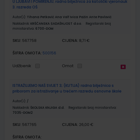
U LJUBAVI I POMIRENJU; radna bilježnica za katolički vjeronauk
3. razreda OŠ
Autor(i):
Tihana Petković Ana Volf Ivica Pažin Ante Pavlović
Nakladnik:
KRŠĆANSKA SADAŠNJOST d.o.o.
Registarski broj
ministarstva:
6700-DOM
SKU:
CIJENA:
567758
8,71 €
ŠIFRA OMOTA:
500156
Udžbenik
Omot
ISTRAŽUJEMO NAŠ SVIJET 3; (KUTIJA) radna bilježnica s
priborom za istraživanje u trećem razredu osnovne škole
Autor(i):
/
Nakladnik:
ŠKOLSKA KNJIGA d.d.
Registarski broj ministarstva:
7035-DOM2
SKU:
CIJENA:
567765
26,00 €
ŠIFRA OMOTA: