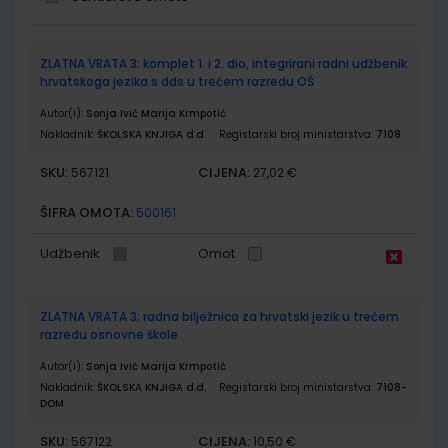
Grupirani
ZLATNA VRATA 3; komplet 1. i 2. dio, integrirani radni udžbenik
proizvodi
hrvatskoga jezika s dds u trećem razredu OŠ
Autor(i):
Sonja Ivić Marija Krmpotić
Nakladnik:
ŠKOLSKA KNJIGA d.d.
Registarski broj ministarstva:
7108
SKU:
CIJENA:
567121
27,02 €
ŠIFRA OMOTA:
500161
Udžbenik
Omot
ZLATNA VRATA 3; radna bilježnica za hrvatski jezik u trećem
razredu osnovne škole
Autor(i):
Sonja Ivić Marija Krmpotić
Nakladnik:
ŠKOLSKA KNJIGA d.d.
Registarski broj ministarstva:
7108-
DOM
SKU:
CIJENA:
567122
10,50 €