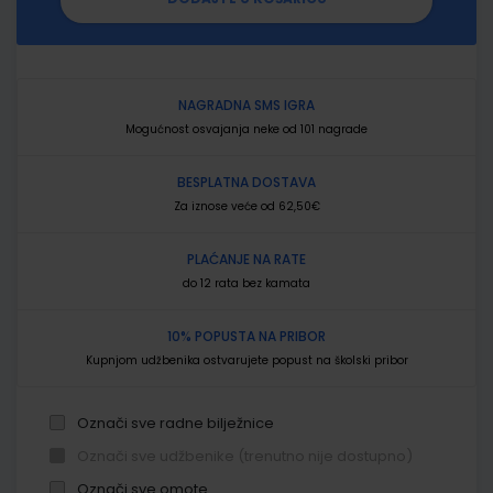
NAGRADNA SMS IGRA
Mogućnost osvajanja neke od 101 nagrade
BESPLATNA DOSTAVA
Za iznose veće od 62,50€
PLAĆANJE NA RATE
do 12 rata bez kamata
10% POPUSTA NA PRIBOR
Kupnjom udžbenika ostvarujete popust na školski pribor
Označi sve radne bilježnice
Označi sve udžbenike (trenutno nije dostupno)
Označi sve omote