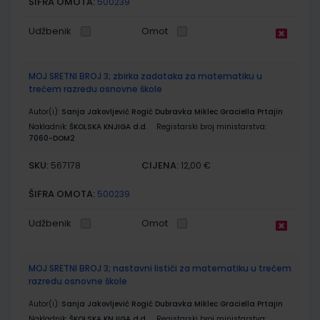
ŠIFRA OMOTA:
500239
Udžbenik
Omot
MOJ SRETNI BROJ 3; zbirka zadataka za matematiku u
trećem razredu osnovne škole
Autor(i):
Sanja Jakovljević Rogić Dubravka Miklec Graciella Prtajin
Nakladnik:
ŠKOLSKA KNJIGA d.d.
Registarski broj ministarstva:
7060-DOM2
SKU:
CIJENA:
567178
12,00 €
ŠIFRA OMOTA:
500239
Udžbenik
Omot
MOJ SRETNI BROJ 3; nastavni listići za matematiku u trećem
razredu osnovne škole
Autor(i):
Sanja Jakovljević Rogić Dubravka Miklec Graciella Prtajin
Nakladnik:
ŠKOLSKA KNJIGA d.d.
Registarski broj ministarstva: