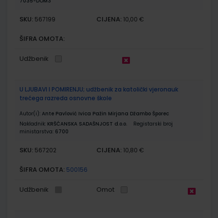
7035-DOM3
SKU:
CIJENA:
567199
10,00 €
ŠIFRA OMOTA:
Udžbenik
U LJUBAVI I POMIRENJU; udžbenik za katolički vjeronauk
trećega razreda osnovne škole
Autor(i):
Ante Pavlović Ivica Pažin Mirjana Džambo Šporec
Nakladnik:
KRŠĆANSKA SADAŠNJOST d.o.o.
Registarski broj
ministarstva:
6700
SKU:
CIJENA:
567202
10,80 €
ŠIFRA OMOTA:
500156
Udžbenik
Omot