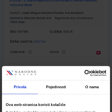
E-SVIJET 3; radna bilježnica informatike u trećem razredu
osnovne škole
Autor(i):
Josipa Blagus Marijana Šundov Ana Budojević
Nakladnik:
ŠKOLSKA KNJIGA d.d.
Registarski broj ministarstva:
7003-DOM
SKU:
CIJENA:
567185
11,50 €
ŠIFRA OMOTA:
500744
Udžbenik
Omot
ISTRAŽUJEMO NAŠ SVIJET 3; udžbenik za prirodu i društvo s
dodatnim digitalnim sadržajima u trećem razredu osnovne
škole
Autor(i):
Alena Letina Tamara Kisovar Ivanda Zdenko Braičić
Privola
Pojedinosti
O nama
Nakladnik:
ŠKOLSKA KNJIGA d.d.
Registarski broj ministarstva:
7035
SKU:
CIJENA:
567197
10,80 €
Ova web-stranica koristi kolačiće
ŠIFRA OMOTA:
500239