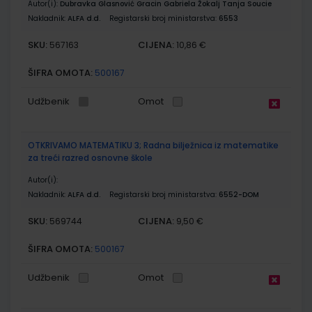
Autor(i):
Dubravka Glasnović Gracin Gabriela Žokalj Tanja Soucie
Nakladnik:
ALFA d.d.
Registarski broj ministarstva:
6553
SKU:
CIJENA:
567163
10,86 €
ŠIFRA OMOTA:
500167
Udžbenik
Omot
OTKRIVAMO MATEMATIKU 3; Radna bilježnica iz matematike
za treći razred osnovne škole
Autor(i):
Nakladnik:
ALFA d.d.
Registarski broj ministarstva:
6552-DOM
SKU:
CIJENA:
569744
9,50 €
ŠIFRA OMOTA:
500167
Udžbenik
Omot