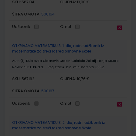
SKU:
CIJENA:
567134
13,00 €
ŠIFRA OMOTA:
500164
Udžbenik
Omot
OTKRIVAMO MATEMATIKU 3; 1. dio, radni udžbenik iz
matematike za treći razred osnovne škole
Autor(i):
Dubravka Glasnović Gracin Gabriela Žokalj Tanja Soucie
Nakladnik:
ALFA d.d.
Registarski broj ministarstva:
6552
SKU:
CIJENA:
567162
10,76 €
ŠIFRA OMOTA:
500167
Udžbenik
Omot
OTKRIVAMO MATEMATIKU 3; 2. dio, radni udžbenik iz
matematike za treći razred osnovne škole