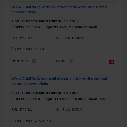
MOJA DOMENA 3; udžbenik iz informatike za treći razred
osnovne škole
Autor(i):
Blaženka Rihter Karmen Toić Dlačić
Nakladnik:
ALFA d.d.
Registarski broj ministarstva:
6539
SKU:
CIJENA:
567182
10,80 €
ŠIFRA OMOTA:
500167
Udžbenik
Omot
MOJA DOMENA 3; radna bilježnica iz informatike za treći
razred osnovne škole
Autor(i):
Blaženka Rihter Karmen Toić Dlačić
Nakladnik:
ALFA d.d.
Registarski broj ministarstva:
6539-DOM
SKU:
CIJENA:
567183
9,50 €
ŠIFRA OMOTA:
500160