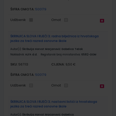
ŠIFRA OMOTA:
500179
Udžbenik
Omot
ŠKRINJICA SLOVA I RIJEČI 3; radna bilježnica iz hrvatskoga
jezika za treći razred osnovne škole
Autor(i):
Škribulja Horvat Marjanović Gabelica Težak
Nakladnik:
ALFA d.d.
Registarski broj ministarstva:
6582-DOM
SKU:
CIJENA:
567113
9,50 €
ŠIFRA OMOTA:
500179
Udžbenik
Omot
ŠKRINJICA SLOVA I RIJEČI 3; nastavni listići iz hrvatskoga
jezika za treći razred osnovne škole
Autor(i):
Škribulja Horvat Marjanović Gabelica