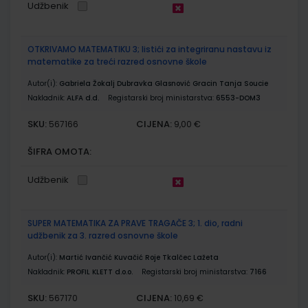
Udžbenik
OTKRIVAMO MATEMATIKU 3; listići za integriranu nastavu iz
matematike za treći razred osnovne škole
Autor(i):
Gabriela Žokalj Dubravka Glasnović Gracin Tanja Soucie
Nakladnik:
ALFA d.d.
Registarski broj ministarstva:
6553-DOM3
SKU:
CIJENA:
567166
9,00 €
ŠIFRA OMOTA:
Udžbenik
SUPER MATEMATIKA ZA PRAVE TRAGAČE 3; 1. dio, radni
udžbenik za 3. razred osnovne škole
Autor(i):
Martić Ivančić Kuvačić Roje Tkalčec Lažeta
Nakladnik:
PROFIL KLETT d.o.o.
Registarski broj ministarstva:
7166
SKU:
CIJENA:
567170
10,69 €