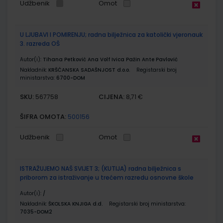
Udžbenik
Omot
U LJUBAVI I POMIRENJU; radna bilježnica za katolički vjeronauk
3. razreda OŠ
Autor(i):
Tihana Petković Ana Volf Ivica Pažin Ante Pavlović
Nakladnik:
KRŠĆANSKA SADAŠNJOST d.o.o.
Registarski broj
ministarstva:
6700-DOM
SKU:
CIJENA:
567758
8,71 €
ŠIFRA OMOTA:
500156
Udžbenik
Omot
ISTRAŽUJEMO NAŠ SVIJET 3; (KUTIJA) radna bilježnica s
priborom za istraživanje u trećem razredu osnovne škole
Autor(i):
/
Nakladnik:
ŠKOLSKA KNJIGA d.d.
Registarski broj ministarstva:
7035-DOM2