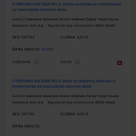
OTKRIVAMO MATEMATIKU 3; zbirka zadataka iz matematike
za treći razred osnovne škole
Autor(i):
Dubravka Glasnović Gracin Gabriela Žokalj Tanja Souice
Nakladnik:
ALFA d.d.
Registarski broj ministarstva:
6552-DOM2
SKU:
CIJENA:
567164
9,50 €
ŠIFRA OMOTA:
500167
Udžbenik
Omot
OTKRIVAMO MATEMATIKU 3; listići za dodatnu nastavu iz
matematike za treći razred osnovne škole
Autor(i):
Dubravka Glasnović Gracin Gabriela Žokalj Tanja Soucie
Nakladnik:
ALFA d.d.
Registarski broj ministarstva:
6553-DOM2
SKU:
CIJENA:
567165
9,00 €
ŠIFRA OMOTA: