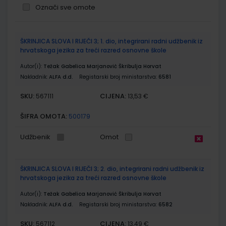
Označi sve omote
Grupirani
ŠKRINJICA SLOVA I RIJEČI 3; 1. dio, integrirani radni udžbenik iz
proizvodi
hrvatskoga jezika za treći razred osnovne škole
Autor(i):
Težak Gabelica Marjanović Škribulja Horvat
Nakladnik:
ALFA d.d.
Registarski broj ministarstva:
6581
SKU:
CIJENA:
567111
13,53 €
ŠIFRA OMOTA:
500179
Udžbenik
Omot
ŠKRINJICA SLOVA I RIJEČI 3; 2. dio, integrirani radni udžbenik iz
hrvatskoga jezika za treći razred osnovne škole
Autor(i):
Težak Gabelica Marjanović Škribulja Horvat
Nakladnik:
ALFA d.d.
Registarski broj ministarstva:
6582
SKU:
CIJENA:
567112
13,49 €