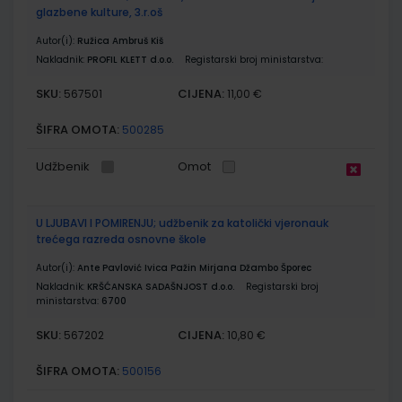
glazbene kulture, 3.r.oš
Autor(i):
Ružica Ambruš Kiš
Nakladnik:
PROFIL KLETT d.o.o.
Registarski broj ministarstva:
SKU:
CIJENA:
567501
11,00 €
ŠIFRA OMOTA:
500285
Udžbenik
Omot
U LJUBAVI I POMIRENJU; udžbenik za katolički vjeronauk
trećega razreda osnovne škole
Autor(i):
Ante Pavlović Ivica Pažin Mirjana Džambo Šporec
Nakladnik:
KRŠĆANSKA SADAŠNJOST d.o.o.
Registarski broj
ministarstva:
6700
SKU:
CIJENA:
567202
10,80 €
ŠIFRA OMOTA:
500156