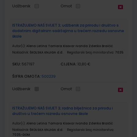
Udžbenik
Omot
ISTRAŽUJEMO NAŠ SVIJET 3; udžbenik za prirodu i društvo s
dodatnim digitalnim sadržajima u trećem razredu osnovne
škole
Autor(i):
Alena Letina Tamara Kisovar Ivanda Zdenko Braičić
Nakladnik:
ŠKOLSKA KNJIGA d.d.
Registarski broj ministarstva:
7035
SKU:
CIJENA:
567197
10,80 €
ŠIFRA OMOTA:
500239
Udžbenik
Omot
ISTRAŽUJEMO NAŠ SVIJET 3; radna bilježnica za prirodu i
društvo u trećem razredu osnovne škole
Autor(i):
Alena Letina Tamara Kisovar Ivanda Zdenko Braičić
Nakladnik:
ŠKOLSKA KNJIGA d.d.
Registarski broj ministarstva:
7035-DOM