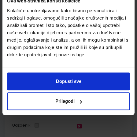
Ova web-stranica koristi kolačiće
Nakladnik:
PROFIL KLETT d.o.o.
Registarski broj ministarstva:
7166-
DOM2
Kolačiće upotrebljavamo kako bismo personalizirali
sadržaj i oglase, omogućili značajke društvenih medija i
SKU:
CIJENA:
567818
11,00 €
analizirali promet. Isto tako, podatke o vašoj upotrebi
ŠIFRA OMOTA:
500159
naše web-lokacije dijelimo s partnerima za društvene
medije, oglašavanje i analizu, a oni ih mogu kombinirati s
Udžbenik
Omot
drugim podacima koje ste im pružili ili koje su prikupili
dok ste upotrebljavali njihove usluge.
SUPER MATEMATIKA ZA PRAVE TRAGAČE 3, radna bilježnica za
treći razred osnovne škole
Autor(i):
Marijana Martić Gordana Ivančić Jelena Marković
Dopusti sve
Nakladnik:
PROFIL KLETT d.o.o.
Registarski broj ministarstva:
7166-
DOM
SKU:
CIJENA:
569921
12,00 €
Prilagodi
ŠIFRA OMOTA:
Udžbenik