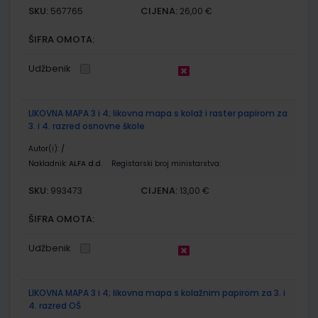
SKU:
CIJENA:
567765
26,00 €
ŠIFRA OMOTA:
Udžbenik
LIKOVNA MAPA 3 i 4; likovna mapa s kolaž i raster papirom za
3. i 4. razred osnovne škole
Autor(i):
/
Nakladnik:
ALFA d.d.
Registarski broj ministarstva:
SKU:
CIJENA:
993473
13,00 €
ŠIFRA OMOTA:
Udžbenik
LIKOVNA MAPA 3 i 4; likovna mapa s kolažnim papirom za 3. i
4. razred OŠ