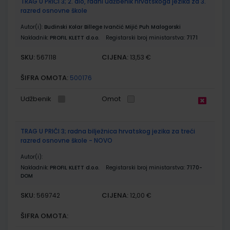
TRAG U PRIČI 3; 2. dio, radni udžbenik hrvatskoga jezika za 3.
razred osnovne škole
Autor(i):
Budinski Kolar Billege Ivančić Mijić Puh Malogorski
Nakladnik:
PROFIL KLETT d.o.o.
Registarski broj ministarstva:
7171
SKU:
CIJENA:
567118
13,53 €
ŠIFRA OMOTA:
500176
Udžbenik
Omot
TRAG U PRIČI 3; radna bilježnica hrvatskog jezika za treći
razred osnovne škole - NOVO
Autor(i):
Nakladnik:
PROFIL KLETT d.o.o.
Registarski broj ministarstva:
7170-
DOM
SKU:
CIJENA:
569742
12,00 €
ŠIFRA OMOTA: