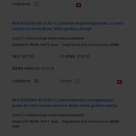
Udžbenik
NEW BUILDING BLOCKS 3; udžbenik engleskoga jezika za treći
razred osnovne škole, treća godina učenja
Autor(i):
Kristina Čajo Anđel Ankica Knezović
Nakladnik:
PROFIL KLETT d.o.o.
Registarski broj ministarstva:
6898
SKU:
CIJENA:
567133
10,80 €
ŠIFRA OMOTA:
500178
Udžbenik
Omot
NEW BUILDING BLOCKS 3; radna bilježnica iz engleskoga
jezika za treći razred osnovne škole, treća godina učenja
Autor(i):
Kristina Čajo Anđel Ankica Knezović
Nakladnik:
PROFIL KLETT d.o.o.
Registarski broj ministarstva:
6898-
DOM