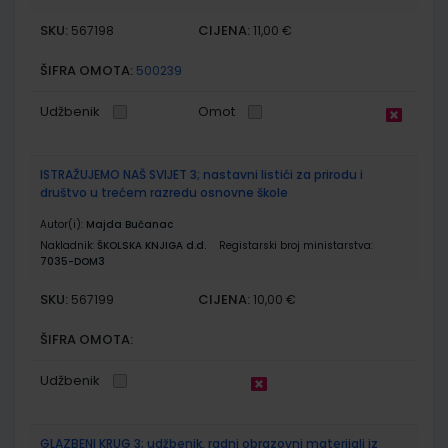
SKU:
CIJENA:
567198
11,00 €
ŠIFRA OMOTA:
500239
Udžbenik
Omot
ISTRAŽUJEMO NAŠ SVIJET 3; nastavni listići za prirodu i
društvo u trećem razredu osnovne škole
Autor(i):
Majda Bučanac
Nakladnik:
ŠKOLSKA KNJIGA d.d.
Registarski broj ministarstva:
7035-DOM3
SKU:
CIJENA:
567199
10,00 €
ŠIFRA OMOTA:
Udžbenik
GLAZBENI KRUG 3; udžbenik, radni obrazovni materijali iz