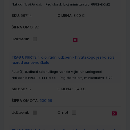
Nakladnik:
ALFA d.d.
Registarski broj ministarstva:
6582-DOM2
SKU:
CIJENA:
567114
8,00 €
ŠIFRA OMOTA:
Udžbenik
TRAG U PRIČI 3; 1. dio, radni udžbenik hrvatskoga jezika za 3.
razred osnovne škole
Autor(i):
Budinski Kolar Billege Ivančić Mijić Puh Malogorski
Nakladnik:
PROFIL KLETT d.o.o.
Registarski broj ministarstva:
7170
SKU:
CIJENA:
567117
13,49 €
ŠIFRA OMOTA:
500159
Udžbenik
Omot