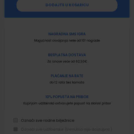
DODAJTE U KOŠARICU
NAGRADNA SMS IGRA
Mogućnost osvajanja neke od 101 nagrade
BESPLATNA DOSTAVA
Za iznose veće od 62,50€
PLAĆANJE NA RATE
do 12 rata bez kamata
10% POPUSTA NA PRIBOR
Kupnjom udžbenika ostvarujete popust na školski pribor
Označi sve radne bilježnice
Označi sve udžbenike (trenutno nije dostupno)