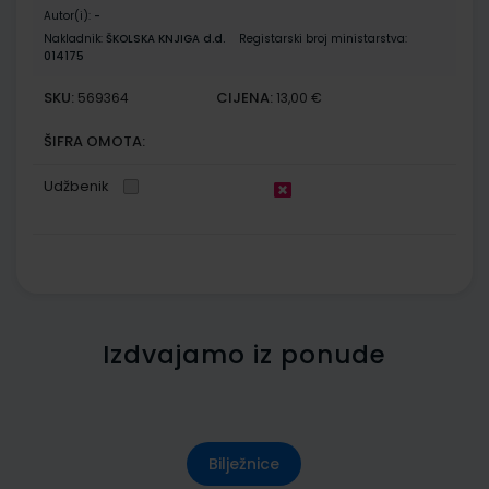
Autor(i):
-
Nakladnik:
ŠKOLSKA KNJIGA d.d.
Registarski broj ministarstva:
014175
SKU:
CIJENA:
569364
13,00 €
ŠIFRA OMOTA:
Udžbenik
Izdvajamo iz ponude
Bilježnice