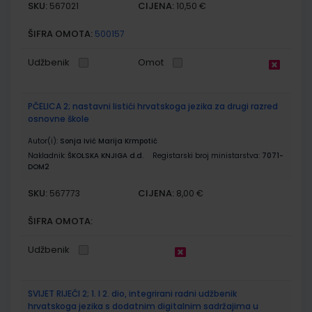
SKU:
CIJENA:
567021
10,50 €
ŠIFRA OMOTA:
500157
Udžbenik
Omot
PČELICA 2; nastavni listići hrvatskoga jezika za drugi razred
osnovne škole
Autor(i):
Sonja Ivić Marija Krmpotić
Nakladnik:
ŠKOLSKA KNJIGA d.d.
Registarski broj ministarstva:
7071-
DOM2
SKU:
CIJENA:
567773
8,00 €
ŠIFRA OMOTA:
Udžbenik
SVIJET RIJEČI 2; 1. I 2. dio, integrirani radni udžbenik
hrvatskoga jezika s dodatnim digitalnim sadržajima u