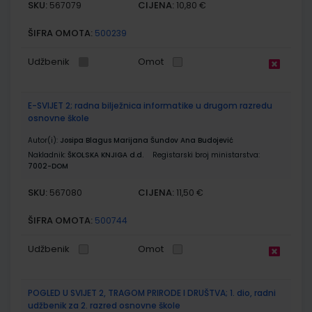
SKU:
CIJENA:
567079
10,80 €
ŠIFRA OMOTA:
500239
Udžbenik
Omot
E-SVIJET 2; radna bilježnica informatike u drugom razredu
osnovne škole
Autor(i):
Josipa Blagus Marijana Šundov Ana Budojević
Nakladnik:
ŠKOLSKA KNJIGA d.d.
Registarski broj ministarstva:
7002-DOM
SKU:
CIJENA:
567080
11,50 €
ŠIFRA OMOTA:
500744
Udžbenik
Omot
POGLED U SVIJET 2, TRAGOM PRIRODE I DRUŠTVA; 1. dio, radni
udžbenik za 2. razred osnovne škole