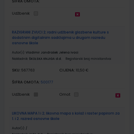
ŠIFRA OMOTA:
Udžbenik
RAZIGRANI ZVUCI 2; radni udžbenik glazbene kulture s
dodatnim digitalnim sadržajima u drugom razredu
osnovne škole
Autor(i):
Vladimir Jandrašek Jelena Ivaci
Nakladnik:
ŠKOLSKA KNJIGA d.d.
Registarski broj ministarstva:
SKU:
CIJENA:
567763
10,50 €
ŠIFRA OMOTA:
500177
Udžbenik
Omot
LIKOVNA MAPA 1 i 2; likovna mapa s kolaž i raster papirom za
1. i 2. razred osnovne škole
Autor(i):
/