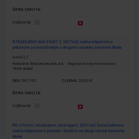
ŠIFRA OMOTA:
Udžbenik
ISTRAŽUJEMO NAŠ SVIJET 2; (KUTIJA) radna bilježnica s
priborom za istraživanje u drugom razredu osnovne škole
Autor(i):
/
Nakladnik:
ŠKOLSKA KNJIGA d.d.
Registarski broj ministarstva:
7034-DOM2
SKU:
CIJENA:
567762
26,00 €
ŠIFRA OMOTA:
Udžbenik
PID 2 Pitam, Istražujem, Doznajem; (KUTIJA) (inter)aktivna
radna bilježnica iz prirode i društva za drugi razred osnovne
škole