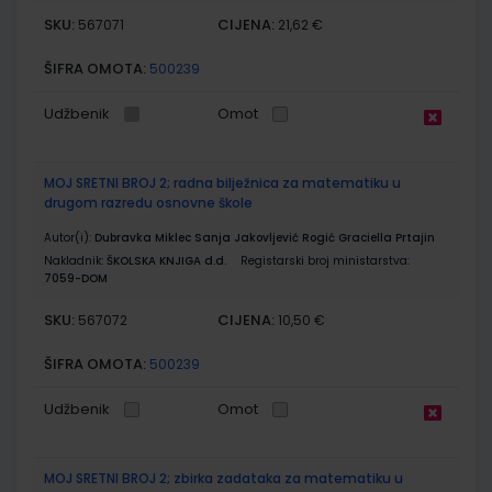
SKU:
CIJENA:
567071
21,62 €
ŠIFRA OMOTA:
500239
Udžbenik
Omot
MOJ SRETNI BROJ 2; radna bilježnica za matematiku u
drugom razredu osnovne škole
Autor(i):
Dubravka Miklec Sanja Jakovljević Rogić Graciella Prtajin
Nakladnik:
ŠKOLSKA KNJIGA d.d.
Registarski broj ministarstva:
7059-DOM
SKU:
CIJENA:
567072
10,50 €
ŠIFRA OMOTA:
500239
Udžbenik
Omot
MOJ SRETNI BROJ 2; zbirka zadataka za matematiku u