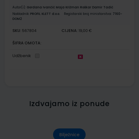
Autor(i):
Gordana Ivančić Maja Križman Roškar Damir Tadić
Nakladnik:
PROFIL KLETT d.o.o.
Registarski broj ministarstva:
7160-
DOM2
SKU:
CIJENA:
567804
19,00 €
ŠIFRA OMOTA:
Udžbenik
Izdvajamo iz ponude
Bilježnice