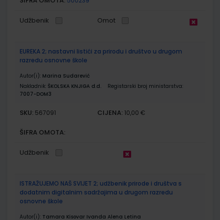
ŠIFRA OMOTA:
500239
Udžbenik
Omot
EUREKA 2; nastavni listići za prirodu i društvo u drugom
razredu osnovne škole
Autor(i):
Marina Sudarević
Nakladnik:
ŠKOLSKA KNJIGA d.d.
Registarski broj ministarstva:
7007-DOM3
SKU:
CIJENA:
567091
10,00 €
ŠIFRA OMOTA:
Udžbenik
ISTRAŽUJEMO NAŠ SVIJET 2; udžbenik prirode i društva s
dodatnim digitalnim sadržajima u drugom razredu
osnovne škole
Autor(i):
Tamara Kisovar Ivanda Alena Letina