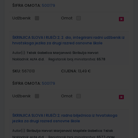
ŠIFRA OMOTA:
500179
Udžbenik
Omot
ŠKRINJICA SLOVA I RIJEČI 2; 2. dio, integrirani radni udžbenik iz
hrvatskoga jezika za drugi razred osnovne škole
Autor(i):
Težak Gabelica Marjanović Škribulja Horvat
Nakladnik:
ALFA d.d.
Registarski broj ministarstva:
6578
SKU:
CIJENA:
567013
13,49 €
ŠIFRA OMOTA:
500179
Udžbenik
Omot
ŠKRINJICA SLOVA I RIJEČI 2; radna bilježnica iz hrvatskoga
jezika za drugi razred osnovne škole
Autor(i):
Škribulja Horvat Marjanović Mapilele Gabelica Težak
Nakladnik:
ALFA d.d.
Registarski broj ministarstva:
6577-DOM