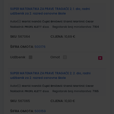
SUPER MATEMATIKA ZA PRAVE TRAGAČE 2; 1. dio, radni
udžbenik za 2. razred osnovne škole
Autor(i):
Martić Ivančić Čupić Brničević Stanić Martinić Cezar
Nakladnik:
PROFIL KLETT d.o.o.
Registarski broj ministarstva:
7164
SKU:
CIJENA:
567064
10,69 €
ŠIFRA OMOTA:
500176
Udžbenik
Omot
SUPER MATEMATIKA ZA PRAVE TRAGAČE 2; 2. dio, radni
udžbenik za 2. razred osnovne škole
Autor(i):
Martić Ivančić Čupić Brničević Stanić Martinić Cezar
Nakladnik:
PROFIL KLETT d.o.o.
Registarski broj ministarstva:
7165
SKU:
CIJENA:
567065
10,93 €
ŠIFRA OMOTA:
500159