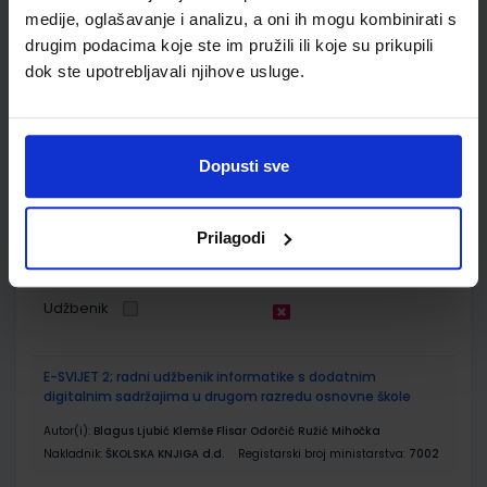
Udžbenik
medije, oglašavanje i analizu, a oni ih mogu kombinirati s
drugim podacima koje ste im pružili ili koje su prikupili
dok ste upotrebljavali njihove usluge.
SUPER MATEMATIKA ZA PRAVE TRAGAČE 2; radna bilježnica za
drugi razred osnovne škole
Autor(i):
Marijana Martić Gordana Ivančić Zrinka Crnković
Nakladnik:
PROFIL KLETT d.o.o.
Registarski broj ministarstva:
7164-
Dopusti sve
DOM
SKU:
CIJENA:
569950
12,00 €
Prilagodi
ŠIFRA OMOTA:
Udžbenik
E-SVIJET 2; radni udžbenik informatike s dodatnim
digitalnim sadržajima u drugom razredu osnovne škole
Autor(i):
Blagus Ljubić Klemše Flisar Odorčić Ružić Mihočka
Nakladnik:
ŠKOLSKA KNJIGA d.d.
Registarski broj ministarstva:
7002