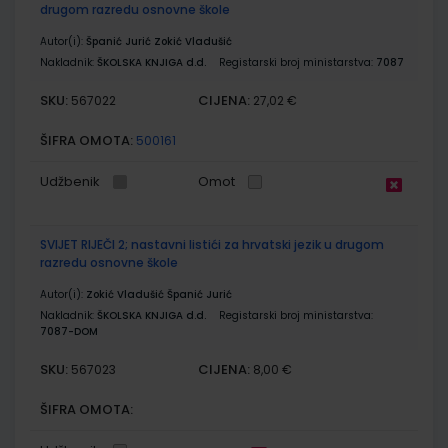
drugom razredu osnovne škole
Autor(i):
Španić Jurić Zokić Vladušić
Nakladnik:
ŠKOLSKA KNJIGA d.d.
Registarski broj ministarstva:
7087
SKU:
CIJENA:
567022
27,02 €
ŠIFRA OMOTA:
500161
Udžbenik
Omot
SVIJET RIJEČI 2; nastavni listići za hrvatski jezik u drugom
razredu osnovne škole
Autor(i):
Zokić Vladušić Španić Jurić
Nakladnik:
ŠKOLSKA KNJIGA d.d.
Registarski broj ministarstva:
7087-DOM
SKU:
CIJENA:
567023
8,00 €
ŠIFRA OMOTA: