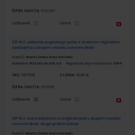
ŠIFRA OMOTA:
500285
Udžbenik
Omot
DIP IN 2; udžbenik engleskoga jezika s dodatnim digitalnim
sadržajima u drugom razredu osnovne škole
Autor(i):
Biserka Džeba Maja Mardešić
Nakladnik:
ŠKOLSKA KNJIGA d.d.
Registarski broj ministarstva:
6994
SKU:
CIJENA:
567035
10,80 €
ŠIFRA OMOTA:
500158
Udžbenik
Omot
DIP IN 2; radna bilježnica za engleski jezik u drugom razredu
osnovne škole, druga godina učenja
Autor(i):
Biserka Džeba Maja Mardešić