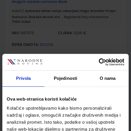
drugom razredu osnovne škole
Autor(i):
Dubravka Miklec Sanja Jakovljević Rogić Graciella Prtajin
Nakladnik:
ŠKOLSKA KNJIGA d.d.
Registarski broj ministarstva:
7059-DOM2
SKU:
CIJENA:
567073
12,00 €
ŠIFRA OMOTA:
500239
Udžbenik
Omot
MOJ SRETNI BROJ 2; nastavni listići za matematiku u
Privola
Pojedinosti
O nama
drugome razredu osnovne škole
Autor(i):
Sanja Jakovljević Rogić Dubravka Miklec Graciella Prtajin
Nakladnik:
ŠKOLSKA KNJIGA d.d.
Registarski broj ministarstva:
Ova web-stranica koristi kolačiće
7059-DOM3
Kolačiće upotrebljavamo kako bismo personalizirali
SKU:
CIJENA:
567074
9,50 €
sadržaj i oglase, omogućili značajke društvenih medija i
analizirali promet. Isto tako, podatke o vašoj upotrebi
ŠIFRA OMOTA:
naše web-lokacije dijelimo s partnerima za društvene