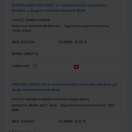
ISTRAŽUJEMO NAŠ SVIJET 2; nastavni listići za prirodu i
društvo u drugom razredu osnovne škole
Autor(i):
Stjepan Krajček
Nakladnik:
ŠKOLSKA KNJIGA d.d.
Registarski broj ministarstva:
7034-DOM3
SKU:
CIJENA:
567094
10,00 €
ŠIFRA OMOTA:
Udžbenik
PRIRODA I DRUŠTVO 2; nastavni listići iz prirode i društva za
drugi razred osnovne škole
Autor(i):
Nataša Svoboda Arnautov Sanja Basta
Nakladnik:
PROFIL KLETT d.o.o.
Registarski broj ministarstva:
7160-
DOM
SKU:
CIJENA:
569453
9,00 €