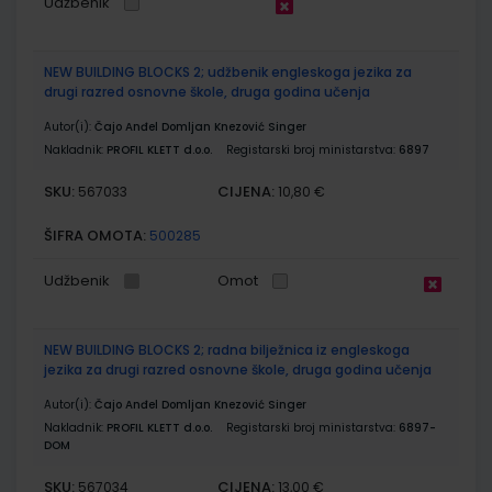
Udžbenik
NEW BUILDING BLOCKS 2; udžbenik engleskoga jezika za
drugi razred osnovne škole, druga godina učenja
Autor(i):
Čajo Anđel Domljan Knezović Singer
Nakladnik:
PROFIL KLETT d.o.o.
Registarski broj ministarstva:
6897
SKU:
CIJENA:
567033
10,80 €
ŠIFRA OMOTA:
500285
Udžbenik
Omot
NEW BUILDING BLOCKS 2; radna bilježnica iz engleskoga
jezika za drugi razred osnovne škole, druga godina učenja
Autor(i):
Čajo Anđel Domljan Knezović Singer
Nakladnik:
PROFIL KLETT d.o.o.
Registarski broj ministarstva:
6897-
DOM
SKU:
CIJENA:
567034
13,00 €