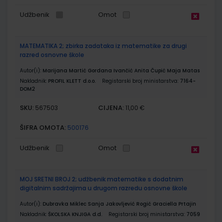
Udžbenik
Omot
MATEMATIKA 2; zbirka zadataka iz matematike za drugi
razred osnovne škole
Autor(i):
Marijana Martić Gordana Ivančić Anita Čupić Maja Matas
Nakladnik:
PROFIL KLETT d.o.o.
Registarski broj ministarstva:
7164-
DOM2
SKU:
CIJENA:
567503
11,00 €
ŠIFRA OMOTA:
500176
Udžbenik
Omot
MOJ SRETNI BROJ 2; udžbenik matematike s dodatnim
digitalnim sadržajima u drugom razredu osnovne škole
Autor(i):
Dubravka Miklec Sanja Jakovljević Rogić Graciella Prtajin
Nakladnik:
ŠKOLSKA KNJIGA d.d.
Registarski broj ministarstva:
7059