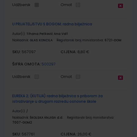
Udžbenik
Omot
U PRIJATELJSTVU S BOGOM; radna bilježnica
Autor(i):
Tihana Petković Ana Volf
Nakladnik:
GLAS KONCILA
Registarski broj ministarstva:
6721-DOM
SKU:
CIJENA:
567097
8,80 €
ŠIFRA OMOTA:
500297
Udžbenik
Omot
EUREKA 2; (KUTIJA) radna bilježnica s priborom za
istraživanje u drugom razredu osnovne škole
Autor(i):
/
Nakladnik:
ŠKOLSKA KNJIGA d.d.
Registarski broj ministarstva:
7007-DOM2
SKU:
CIJENA:
567761
26,00 €