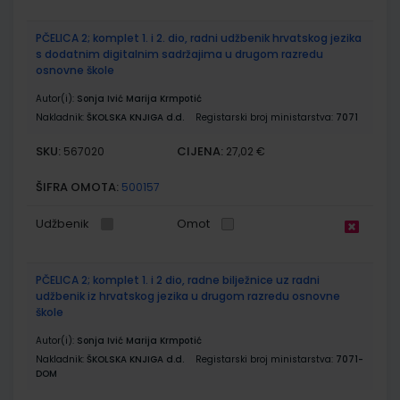
PČELICA 2; komplet 1. i 2. dio, radni udžbenik hrvatskog jezika
s dodatnim digitalnim sadržajima u drugom razredu
osnovne škole
Autor(i):
Sonja Ivić Marija Krmpotić
Nakladnik:
ŠKOLSKA KNJIGA d.d.
Registarski broj ministarstva:
7071
SKU:
CIJENA:
567020
27,02 €
ŠIFRA OMOTA:
500157
Udžbenik
Omot
PČELICA 2; komplet 1. i 2 dio, radne bilježnice uz radni
udžbenik iz hrvatskog jezika u drugom razredu osnovne
škole
Autor(i):
Sonja Ivić Marija Krmpotić
Nakladnik:
ŠKOLSKA KNJIGA d.d.
Registarski broj ministarstva:
7071-
DOM