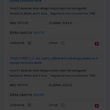
razred osnovne škole
Autor(i):
Budinski Kolar Billege Ivančić Mijić Puh Malogorski
Nakladnik:
PROFIL KLETT d.o.o.
Registarski broj ministarstva:
7168
SKU:
CIJENA:
567018
13,49 €
ŠIFRA OMOTA:
500176
Udžbenik
Omot
TRAG U PRIČI 2; 2. dio, radni udžbenik hrvatskoga jezika za 2.
razred osnovne škole
Autor(i):
Budinski Kolar Billege Ivančić Mijić Puh Malogorski
Nakladnik:
PROFIL KLETT d.o.o.
Registarski broj ministarstva:
7169
SKU:
CIJENA:
567019
13,53 €
ŠIFRA OMOTA:
500159
Udžbenik
Omot