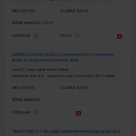
SKU:
CIJENA:
567014
9,50 €
ŠIFRA OMOTA:
500167
Udžbenik
Omot
ŠKRINJICA SLOVA I RIJEČI 2; nastavni listići iz hrvatskoga
jezika za drugi razred osnovne škole
Autor(i):
Janja Kolak Vesna Vlahov
Nakladnik:
ALFA d.d.
Registarski broj ministarstva:
6577-DOM2
SKU:
CIJENA:
567015
8,00 €
ŠIFRA OMOTA:
Udžbenik
TRAG U PRIČI 2; 1. dio, radni udžbenik hrvatskoga jezika za 2.