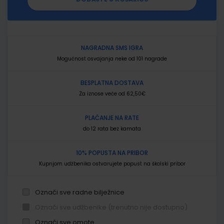
NAGRADNA SMS IGRA
Mogućnost osvajanja neke od 101 nagrade
BESPLATNA DOSTAVA
Za iznose veće od 62,50€
PLAĆANJE NA RATE
do 12 rata bez kamata
10% POPUSTA NA PRIBOR
Kupnjom udžbenika ostvarujete popust na školski pribor
Označi sve radne bilježnice
Označi sve udžbenike (trenutno nije dostupno)
Označi sve omote