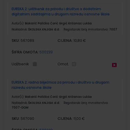
EUREKA 2; udžbenik za prirodu i društvo s dodatnim
digitalnim sadržajima u drugom razredu osnovne škole
Autor(i):
Bakarić Palička Ćorić Grgić Križanac Lukša
Nakladnik:
ŠKOLSKA KNJIGA d.d.
Registarski broj ministarstva:
7007
SKU:
CIJENA:
567089
10,80 €
ŠIFRA OMOTA:
500239
Udžbenik
Omot
EUREKA 2; radna bilježnica za prirodu i društvo u drugom
razredu osnovne škole
Autor(i):
Bakarić Palička Ćorić Grgić Križanac Lukša
Nakladnik:
ŠKOLSKA KNJIGA d.d.
Registarski broj ministarstva:
7007-DOM
SKU:
CIJENA:
567090
11,00 €