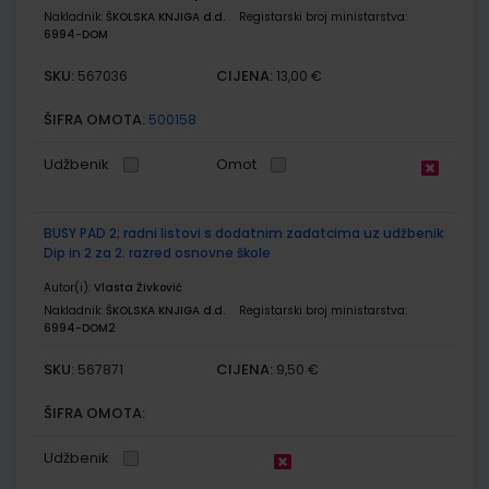
Nakladnik:
ŠKOLSKA KNJIGA d.d.
Registarski broj ministarstva:
6994-DOM
SKU:
CIJENA:
567036
13,00 €
ŠIFRA OMOTA:
500158
Udžbenik
Omot
BUSY PAD 2; radni listovi s dodatnim zadatcima uz udžbenik
Dip in 2 za 2. razred osnovne škole
Autor(i):
Vlasta Živković
Nakladnik:
ŠKOLSKA KNJIGA d.d.
Registarski broj ministarstva:
6994-DOM2
SKU:
CIJENA:
567871
9,50 €
ŠIFRA OMOTA:
Udžbenik