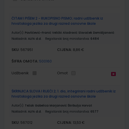
Grupirani
ČITAM I PIŠEM 2 - RUKOPISNO PISMO; radni udžbenik iz
proizvodi
hrvatskoga jezika za drugi razred osnovne škole
Autor(i):
Pavličević-Franić Velički Aladrović Slovaček Domišljanović
Nakladnik:
ALFA d.d.
Registarski broj ministarstva:
6484
SKU:
CIJENA:
567951
8,86 €
ŠIFRA OMOTA:
500160
Udžbenik
Omot
ŠKRINJICA SLOVA I RIJEČI 2; 1. dio, integrirani radni udžbenik iz
hrvatskoga jezika za drugi razred osnovne škole
Autor(i):
Težak Gabelica Marjanović Škribulja Horvat
Nakladnik:
ALFA d.d.
Registarski broj ministarstva:
6577
SKU:
CIJENA:
567012
13,53 €