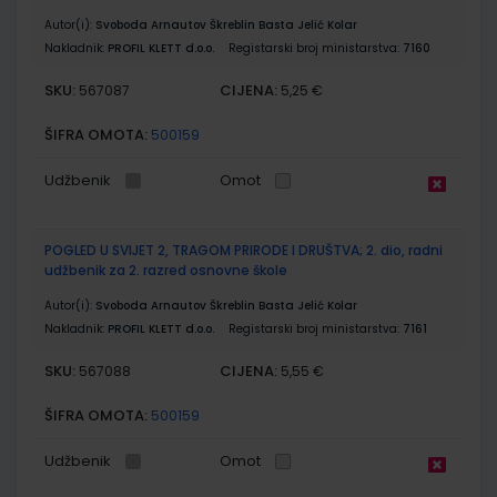
Autor(i):
Svoboda Arnautov Škreblin Basta Jelić Kolar
Nakladnik:
PROFIL KLETT d.o.o.
Registarski broj ministarstva:
7160
SKU:
CIJENA:
567087
5,25 €
ŠIFRA OMOTA:
500159
Udžbenik
Omot
POGLED U SVIJET 2, TRAGOM PRIRODE I DRUŠTVA; 2. dio, radni
udžbenik za 2. razred osnovne škole
Autor(i):
Svoboda Arnautov Škreblin Basta Jelić Kolar
Nakladnik:
PROFIL KLETT d.o.o.
Registarski broj ministarstva:
7161
SKU:
CIJENA:
567088
5,55 €
ŠIFRA OMOTA:
500159
Udžbenik
Omot