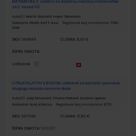
MATEMATIKA 2; zadatci za dodatnu nastavu matematike
za 2. razred OŠ
Autor(i):
Martić Gluhačić Imprić Obradović
Nakladnik:
PROFIL KLETT d.o.o.
Registarski broj ministarstva:
7165-
DOM
SKU:
CIJENA:
569849
8,00 €
ŠIFRA OMOTA:
Udžbenik
U PRIJATELJSTVU S BOGOM; udžbenik za katolički vjeronauk
drugoga razreda osnovne škole
Autor(i):
Josip Šimunović Tihana Petković Suzana Lipovac
Nakladnik:
GLAS KONCILA
Registarski broj ministarstva:
6721
SKU:
CIJENA:
567096
10,80 €
ŠIFRA OMOTA:
500297