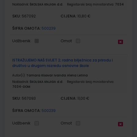
Nakladnik:
ŠKOLSKA KNJIGA d.d.
Registarski broj ministarstva:
7034
SKU:
CIJENA:
567092
10,80 €
ŠIFRA OMOTA:
500239
Udžbenik
Omot
ISTRAŽUJEMO NAŠ SVIJET 2; radna bilježnica za prirodu i
društvo u drugom razredu osnovne škole
Autor(i):
Tamara Kisovar Ivanda Alena Letina
Nakladnik:
ŠKOLSKA KNJIGA d.d.
Registarski broj ministarstva:
7034-DOM
SKU:
CIJENA:
567093
11,00 €
ŠIFRA OMOTA:
500239
Udžbenik
Omot