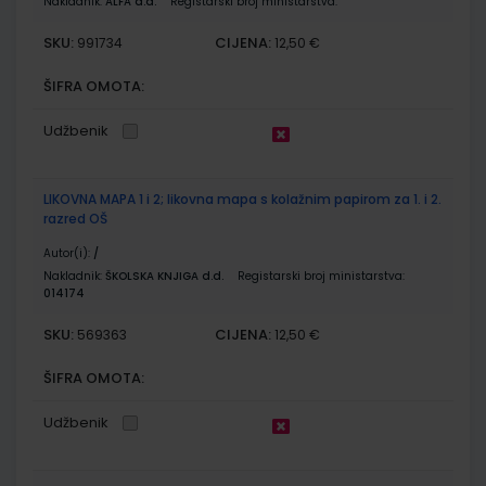
Nakladnik:
ALFA d.d.
Registarski broj ministarstva:
SKU:
CIJENA:
991734
12,50 €
ŠIFRA OMOTA:
Udžbenik
LIKOVNA MAPA 1 i 2; likovna mapa s kolažnim papirom za 1. i 2.
razred OŠ
Autor(i):
/
Nakladnik:
ŠKOLSKA KNJIGA d.d.
Registarski broj ministarstva:
014174
SKU:
CIJENA:
569363
12,50 €
ŠIFRA OMOTA:
Udžbenik