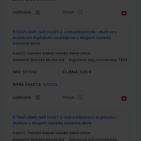
Udžbenik
Omot
ISTRAŽUJEMO NAŠ SVIJET 2; udžbenik prirode i društva s
dodatnim digitalnim sadržajima u drugom razredu
osnovne škole
Autor(i):
Tamara Kisovar Ivanda Alena Letina
Nakladnik:
ŠKOLSKA KNJIGA d.d.
Registarski broj ministarstva:
7034
SKU:
CIJENA:
567092
11,88 €
ŠIFRA OMOTA:
500239
Udžbenik
Omot
ISTRAŽUJEMO NAŠ SVIJET 2; radna bilježnica za prirodu i
društvo u drugom razredu osnovne škole
Autor(i):
Tamara Kisovar Ivanda Alena Letina
Nakladnik:
ŠKOLSKA KNJIGA d.d.
Registarski broj ministarstva: