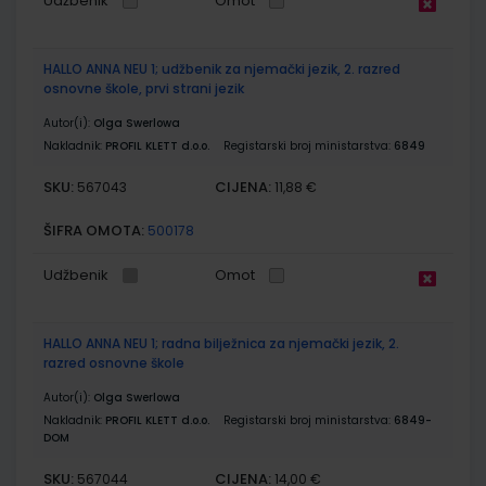
Udžbenik
Omot
HALLO ANNA NEU 1; udžbenik za njemački jezik, 2. razred
osnovne škole, prvi strani jezik
Autor(i):
Olga Swerlowa
Nakladnik:
PROFIL KLETT d.o.o.
Registarski broj ministarstva:
6849
SKU:
CIJENA:
567043
11,88 €
ŠIFRA OMOTA:
500178
Udžbenik
Omot
HALLO ANNA NEU 1; radna bilježnica za njemački jezik, 2.
razred osnovne škole
Autor(i):
Olga Swerlowa
Nakladnik:
PROFIL KLETT d.o.o.
Registarski broj ministarstva:
6849-
DOM
SKU:
CIJENA:
567044
14,00 €