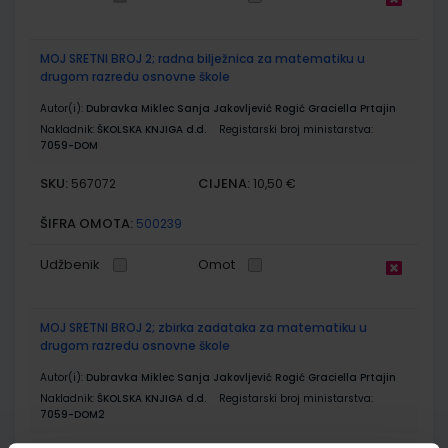
MOJ SRETNI BROJ 2; radna bilježnica za matematiku u
drugom razredu osnovne škole
Autor(i):
Dubravka Miklec Sanja Jakovljević Rogić Graciella Prtajin
Nakladnik:
ŠKOLSKA KNJIGA d.d.
Registarski broj ministarstva:
7059-DOM
SKU:
CIJENA:
567072
10,50 €
ŠIFRA OMOTA:
500239
Udžbenik
Omot
MOJ SRETNI BROJ 2; zbirka zadataka za matematiku u
drugom razredu osnovne škole
Autor(i):
Dubravka Miklec Sanja Jakovljević Rogić Graciella Prtajin
Nakladnik:
ŠKOLSKA KNJIGA d.d.
Registarski broj ministarstva:
7059-DOM2