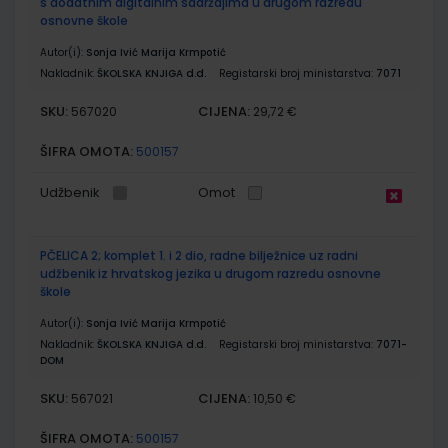
s dodatnim digitalnim sadržajima u drugom razredu
osnovne škole
Autor(i):
Sonja Ivić Marija Krmpotić
Nakladnik:
ŠKOLSKA KNJIGA d.d.
Registarski broj ministarstva:
7071
SKU:
CIJENA:
567020
29,72 €
ŠIFRA OMOTA:
500157
Udžbenik
Omot
PČELICA 2; komplet 1. i 2 dio, radne bilježnice uz radni
udžbenik iz hrvatskog jezika u drugom razredu osnovne
škole
Autor(i):
Sonja Ivić Marija Krmpotić
Nakladnik:
ŠKOLSKA KNJIGA d.d.
Registarski broj ministarstva:
7071-
DOM
SKU:
CIJENA:
567021
10,50 €
ŠIFRA OMOTA:
500157