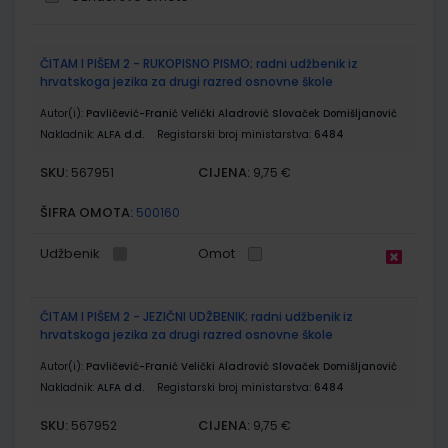
Grupirani
ČITAM I PIŠEM 2 - RUKOPISNO PISMO; radni udžbenik iz
proizvodi
hrvatskoga jezika za drugi razred osnovne škole
Autor(i):
Pavličević-Franić Velički Aladrović Slovaček Domišljanović
Nakladnik:
ALFA d.d.
Registarski broj ministarstva:
6484
SKU:
CIJENA:
567951
9,75 €
ŠIFRA OMOTA:
500160
Udžbenik
Omot
ČITAM I PIŠEM 2 - JEZIČNI UDŽBENIK; radni udžbenik iz
hrvatskoga jezika za drugi razred osnovne škole
Autor(i):
Pavličević-Franić Velički Aladrović Slovaček Domišljanović
Nakladnik:
ALFA d.d.
Registarski broj ministarstva:
6484
SKU:
CIJENA:
567952
9,75 €