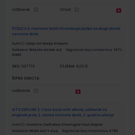
Udžbenik
Omot
PČELICA 2; nastavni listići hrvatskoga jezika za drugi razred
osnovne škole
Autor(i):
Sonja Ivić Marija Krmpotić
Nakladnik:
ŠKOLSKA KNJIGA d.d.
Registarski broj ministarstva:
7071-
DOM2
SKU:
CIJENA:
567773
8,00 €
ŠIFRA OMOTA:
Udžbenik
LET'S EXPLORE 2; Class book with eBook, udžbenik za
engleski jezik, 2. razred osnovne škole, 2. godina učenja
Autor(i):
Charlotte Covill Mary Charrington Paul Shipton
Nakladnik:
PROFIL KLETT d.o.o.
Registarski broj ministarstva:
6780