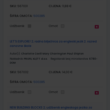
SKU:
CIJENA:
567031
11,88 €
ŠIFRA OMOTA:
500285
Udžbenik
Omot
LET'S EXPLORE! 2; radna bilježnica za engleski jezik 2. razred
osnovne škole
Autor(i):
Charlotte Covill Mary Charrington Paul Shipton
Nakladnik:
PROFIL KLETT d.o.o.
Registarski broj ministarstva:
6780-
DOM
SKU:
CIJENA:
567032
14,00 €
ŠIFRA OMOTA:
500285
Udžbenik
Omot
NEW BUILDING BLOCKS 2; udžbenik engleskoga jezika za