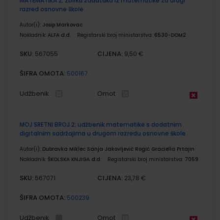
MATEMATIKA 2; zbirka zadataka iz matematike za drugi
razred osnovne škole
Autor(i):
Josip Markovac
Nakladnik:
ALFA d.d.
Registarski broj ministarstva:
6530-DOM2
SKU:
CIJENA:
567055
9,50 €
ŠIFRA OMOTA:
500167
Udžbenik
Omot
MOJ SRETNI BROJ 2; udžbenik matematike s dodatnim
digitalnim sadržajima u drugom razredu osnovne škole
Autor(i):
Dubravka Miklec Sanja Jakovljević Rogić Graciella Prtajin
Nakladnik:
ŠKOLSKA KNJIGA d.d.
Registarski broj ministarstva:
7059
SKU:
CIJENA:
567071
23,78 €
ŠIFRA OMOTA:
500239
Udžbenik
Omot