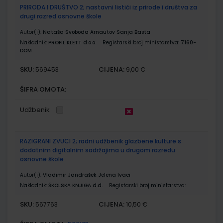
PRIRODA I DRUŠTVO 2; nastavni listići iz prirode i društva za
drugi razred osnovne škole
Autor(i):
Nataša Svoboda Arnautov Sanja Basta
Nakladnik:
PROFIL KLETT d.o.o.
Registarski broj ministarstva:
7160-
DOM
SKU:
CIJENA:
569453
9,00 €
ŠIFRA OMOTA:
Udžbenik
RAZIGRANI ZVUCI 2; radni udžbenik glazbene kulture s
dodatnim digitalnim sadržajima u drugom razredu
osnovne škole
Autor(i):
Vladimir Jandrašek Jelena Ivaci
Nakladnik:
ŠKOLSKA KNJIGA d.d.
Registarski broj ministarstva:
SKU:
CIJENA:
567763
10,50 €