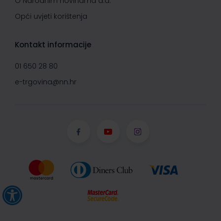
O Narodnim novinama d.d.
Opći uvjeti korištenja
Kontakt informacije
01 650 28 80
e-trgovina@nn.hr