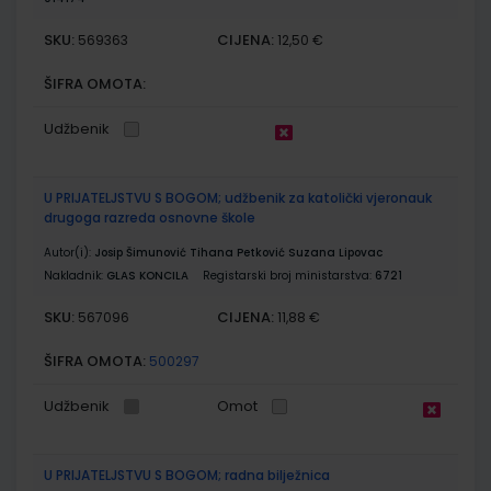
SKU:
CIJENA:
569363
12,50 €
ŠIFRA OMOTA:
Udžbenik
U PRIJATELJSTVU S BOGOM; udžbenik za katolički vjeronauk
drugoga razreda osnovne škole
Autor(i):
Josip Šimunović Tihana Petković Suzana Lipovac
Nakladnik:
GLAS KONCILA
Registarski broj ministarstva:
6721
SKU:
CIJENA:
567096
11,88 €
ŠIFRA OMOTA:
500297
Udžbenik
Omot
U PRIJATELJSTVU S BOGOM; radna bilježnica