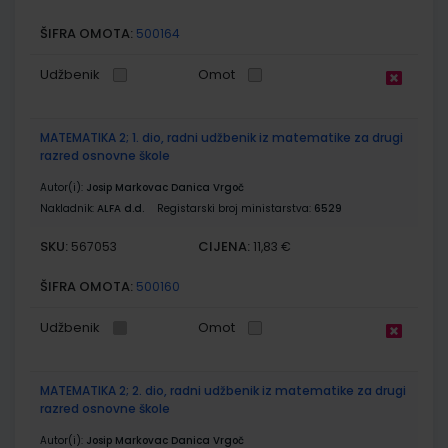
ŠIFRA OMOTA:
500164
Udžbenik
Omot
MATEMATIKA 2; 1. dio, radni udžbenik iz matematike za drugi
razred osnovne škole
Autor(i):
Josip Markovac Danica Vrgoč
Nakladnik:
ALFA d.d.
Registarski broj ministarstva:
6529
SKU:
CIJENA:
567053
11,83 €
ŠIFRA OMOTA:
500160
Udžbenik
Omot
MATEMATIKA 2; 2. dio, radni udžbenik iz matematike za drugi
razred osnovne škole
Autor(i):
Josip Markovac Danica Vrgoč