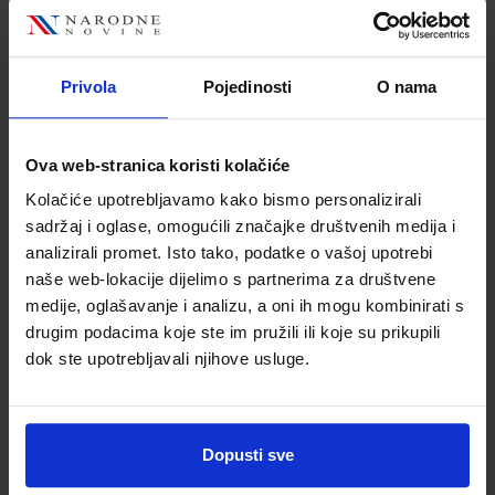
SKU:
CIJENA:
567073
12,00 €
ŠIFRA OMOTA:
500239
Privola
Pojedinosti
O nama
Udžbenik
Omot
MOJ SRETNI BROJ 2; nastavni listići za matematiku u
Ova web-stranica koristi kolačiće
drugome razredu osnovne škole
Kolačiće upotrebljavamo kako bismo personalizirali
Autor(i):
Sanja Jakovljević Rogić Dubravka Miklec Graciella Prtajin
sadržaj i oglase, omogućili značajke društvenih medija i
Nakladnik:
ŠKOLSKA KNJIGA d.d.
Registarski broj ministarstva:
analizirali promet. Isto tako, podatke o vašoj upotrebi
7059-DOM3
naše web-lokacije dijelimo s partnerima za društvene
SKU:
CIJENA:
567074
9,50 €
medije, oglašavanje i analizu, a oni ih mogu kombinirati s
drugim podacima koje ste im pružili ili koje su prikupili
ŠIFRA OMOTA:
dok ste upotrebljavali njihove usluge.
Udžbenik
Dopusti sve
E-SVIJET 2; radni udžbenik informatike s dodatnim
digitalnim sadržajima u drugom razredu osnovne škole