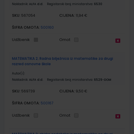
Nakladnik:
ALFA d.d.
Registarski broj ministarstva:
6530
SKU:
CIJENA:
567054
11,94 €
ŠIFRA OMOTA:
500160
Udžbenik
Omot
MATEMATIKA 2; Radna bilježnica iz matematike za drugi
razred osnovne škole
Autor(i):
Nakladnik:
ALFA d.d.
Registarski broj ministarstva:
6529-DOM
SKU:
CIJENA:
569739
9,50 €
ŠIFRA OMOTA:
500167
Udžbenik
Omot