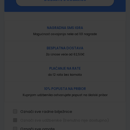
NAGRADNA SMS IGRA
Mogućnost osvajanja neke od 101 nagrade
BESPLATNA DOSTAVA
Za iznose veće od 62,50€
PLAĆANJE NA RATE
do 12 rata bez kamata
10% POPUSTA NA PRIBOR
Kupnjom udžbenika ostvarujete popust na školski pribor
Označi sve radne bilježnice
Označi sve udžbenike (trenutno nije dostupno)
Označi sve omote