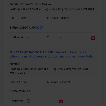
Autor(i):
Tihana Petković Ana Volf
Nakladnik:
GLAS KONCILA
Registarski broj ministarstva:
6721-DOM
SKU:
CIJENA:
567097
8,80 €
ŠIFRA OMOTA:
500297
Udžbenik
Omot
ISTRAŽUJEMO NAŠ SVIJET 2; (KUTIJA) radna bilježnica s
priborom za istraživanje u drugom razredu osnovne škole
Autor(i):
/
Nakladnik:
ŠKOLSKA KNJIGA d.d.
Registarski broj ministarstva:
7034-DOM2
SKU:
CIJENA:
567762
26,00 €
ŠIFRA OMOTA:
Udžbenik