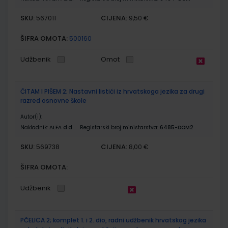
SKU:
CIJENA:
567011
9,50 €
ŠIFRA OMOTA:
500160
Udžbenik
Omot
ČITAM I PIŠEM 2; Nastavni listići iz hrvatskoga jezika za drugi
razred osnovne škole
Autor(i):
Nakladnik:
ALFA d.d.
Registarski broj ministarstva:
6485-DOM2
SKU:
CIJENA:
569738
8,00 €
ŠIFRA OMOTA:
Udžbenik
PČELICA 2; komplet 1. i 2. dio, radni udžbenik hrvatskog jezika