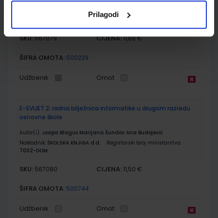
Autor(i):
Blagus Ljubić Klemše Flisar Odorčić Ružić Mihočka
Prilagodi
Nakladnik:
ŠKOLSKA KNJIGA d.d.
Registarski broj ministarstva:
7002
SKU:
CIJENA:
567079
11,88 €
ŠIFRA OMOTA:
500239
Udžbenik
Omot
E-SVIJET 2; radna bilježnica informatike u drugom razredu
osnovne škole
Autor(i):
Josipa Blagus Marijana Šundov Ana Budojević
Nakladnik:
ŠKOLSKA KNJIGA d.d.
Registarski broj ministarstva:
7002-DOM
SKU:
CIJENA:
567080
11,50 €
ŠIFRA OMOTA:
500744
Udžbenik
Omot