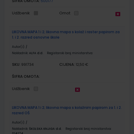
ŠIFRA OMOTA:
500177
Udžbenik
Omot
LIKOVNA MAPA 1 i 2; likovna mapa s kolaž i raster papirom za
1. i 2. razred osnovne škole
Autor(i):
/
Nakladnik:
ALFA d.d.
Registarski broj ministarstva:
SKU:
CIJENA:
991734
12,50 €
ŠIFRA OMOTA:
Udžbenik
LIKOVNA MAPA 1 i 2; likovna mapa s kolažnim papirom za 1. i 2.
razred OŠ
Autor(i):
/
Nakladnik:
ŠKOLSKA KNJIGA d.d.
Registarski broj ministarstva:
014174