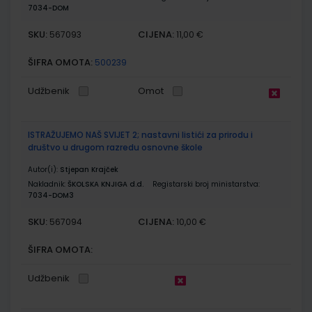
7034-DOM
SKU:
CIJENA:
567093
11,00 €
ŠIFRA OMOTA:
500239
Udžbenik
Omot
ISTRAŽUJEMO NAŠ SVIJET 2; nastavni listići za prirodu i
društvo u drugom razredu osnovne škole
Autor(i):
Stjepan Krajček
Nakladnik:
ŠKOLSKA KNJIGA d.d.
Registarski broj ministarstva:
7034-DOM3
SKU:
CIJENA:
567094
10,00 €
ŠIFRA OMOTA:
Udžbenik