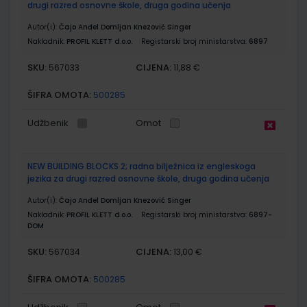
drugi razred osnovne škole, druga godina učenja
Autor(i):
Čajo Anđel Domljan Knezović Singer
Nakladnik:
PROFIL KLETT d.o.o.
Registarski broj ministarstva:
6897
SKU:
CIJENA:
567033
11,88 €
ŠIFRA OMOTA:
500285
Udžbenik
Omot
NEW BUILDING BLOCKS 2; radna bilježnica iz engleskoga
jezika za drugi razred osnovne škole, druga godina učenja
Autor(i):
Čajo Anđel Domljan Knezović Singer
Nakladnik:
PROFIL KLETT d.o.o.
Registarski broj ministarstva:
6897-
DOM
SKU:
CIJENA:
567034
13,00 €
ŠIFRA OMOTA:
500285