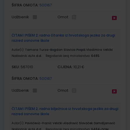
ŠIFRA OMOTA:
500167
Udžbenik
Omot
ČITAM I PIŠEM 2; radna čitanka iz hrvatskoga jezika za drugi
razred osnovne škole
Autor(i):
Tamara Turza-Bogdan Slavica Pospiš Vladimira Velički
Nakladnik:
ALFA d.d.
Registarski broj ministarstva:
6485
SKU:
CIJENA:
567010
10,21 €
ŠIFRA OMOTA:
500167
Udžbenik
Omot
ČITAM I PIŠEM 2; radna bilježnica iz hrvatskoga jezika za drugi
razred osnovne škole
Autor(i):
Pavličević-Franić Velički Aladrović Slovaček Domišljanović
Nakladnik:
ALFA d.d.
Registarski broj ministarstva:
6484-DOM