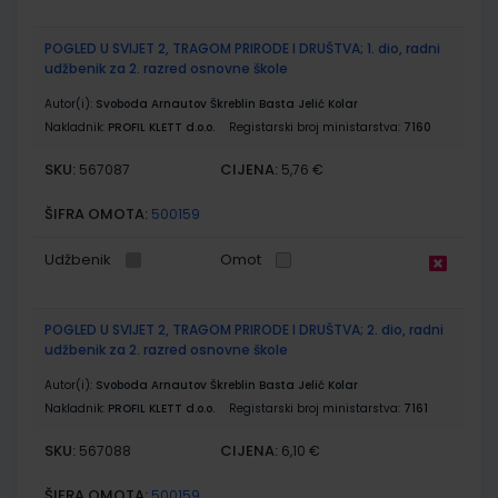
POGLED U SVIJET 2, TRAGOM PRIRODE I DRUŠTVA; 1. dio, radni
udžbenik za 2. razred osnovne škole
Autor(i):
Svoboda Arnautov Škreblin Basta Jelić Kolar
Nakladnik:
PROFIL KLETT d.o.o.
Registarski broj ministarstva:
7160
SKU:
CIJENA:
567087
5,76 €
ŠIFRA OMOTA:
500159
Udžbenik
Omot
POGLED U SVIJET 2, TRAGOM PRIRODE I DRUŠTVA; 2. dio, radni
udžbenik za 2. razred osnovne škole
Autor(i):
Svoboda Arnautov Škreblin Basta Jelić Kolar
Nakladnik:
PROFIL KLETT d.o.o.
Registarski broj ministarstva:
7161
SKU:
CIJENA:
567088
6,10 €
ŠIFRA OMOTA:
500159