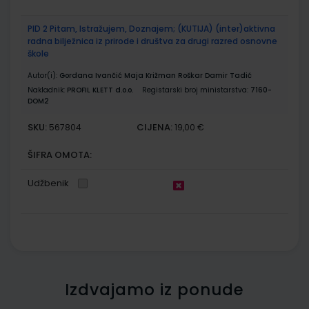
PID 2 Pitam, Istražujem, Doznajem; (KUTIJA) (inter)aktivna
radna bilježnica iz prirode i društva za drugi razred osnovne
škole
Autor(i):
Gordana Ivančić Maja Križman Roškar Damir Tadić
Nakladnik:
PROFIL KLETT d.o.o.
Registarski broj ministarstva:
7160-
DOM2
SKU:
CIJENA:
567804
19,00 €
ŠIFRA OMOTA:
Udžbenik
Izdvajamo iz ponude