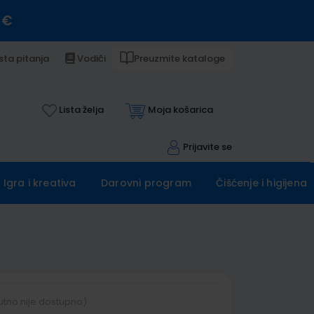
 €
sta pitanja
Vodiči
Preuzmite kataloge
Lista želja
Moja košarica
Prijavite se
Igra i kreativa
Darovni program
Čišćenje i higijena
utno nije dostupno)