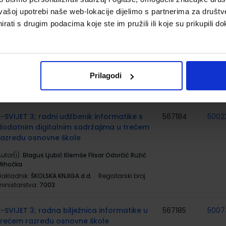
vašoj upotrebi naše web-lokacije dijelimo s partnerima za društv
MOJ SRETNI BROJ 3; nastavni listići za
567179
rati s drugim podacima koje ste im pružili ili koje su prikupili do
matematiku u trećem razredu osnovne
škole
utor(i):
Sanja Jakovljević Rogić Dubravka Miklec
raciella Prtajin
Prilagodi
Nakladnik:
ŠKOLSKA KNJIGA d.d.
Registarski broj
ministarstva:
7060-DOM3
E-SVIJET 3; radni udžbenik informatike s
567184
5002
dodatnim digitalnim sadržajima u trećem
razredu osnovne škole
utor(i):
Blagus Ljubić Klemše Flisar Odorčić Ružić
Mihočka
Nakladnik:
ŠKOLSKA KNJIGA d.d.
Registarski broj
ministarstva:
7003
E-SVIJET 3; radna bilježnica informatike u
567185
5007
trećem razredu osnovne škole