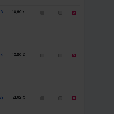
78
10,80 €
64
13,00 €
39
21,62 €