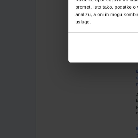
promet. Isto tako, podatke o 
analizu, a oni ih mogu kombini
usluge.
A
G
A