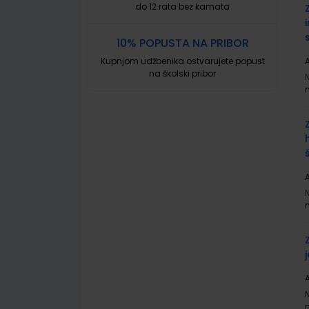
do 12 rata bez kamata
10% POPUSTA NA PRIBOR
Kupnjom udžbenika ostvarujete popust
A
na školski pribor
A
A