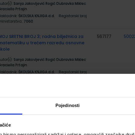
utor(i):
Sanja Jakovljević Rogić Dubravka Miklec
raciella Prtajin
Nakladnik:
ŠKOLSKA KNJIGA d.d.
Registarski broj
ministarstva:
7060
MOJ SRETNI BROJ 3; radna bilježnica za
567177
5002
matematiku u trećem razredu osnovne
škole
utor(i):
Sanja Jakovljević Rogić Dubravka Miklec
raciella Prtajin
Nakladnik:
ŠKOLSKA KNJIGA d.d.
Registarski broj
ministarstva:
7060-DOM
MOJ SRETNI BROJ 3; zbirka zadataka za
567178
5002
matematiku u trećem razredu osnovne
škole
Pojedinosti
utor(i):
Sanja Jakovljević Rogić Dubravka Miklec
raciella Prtajin
ačiće
Nakladnik:
ŠKOLSKA KNJIGA d.d.
Registarski broj
ministarstva:
7060-DOM2
bismo personalizirali sadržaj i oglase, omogućili značajke društv