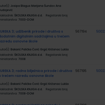
utor(i):
Josipa Blagus Marijana Šundov Ana
Budojević
Nakladnik:
ŠKOLSKA KNJIGA d.d.
Registarski broj
ministarstva:
7003-DOM
EUREKA 3; udžbenik prirode i društva s
567194
5002
dodatnim digitalnim sadržajima u trećem
razredu osnovne škole
utor(i):
Bakarić Palička Ćorić Grgić Križanac Lukša
Nakladnik:
ŠKOLSKA KNJIGA d.d.
Registarski broj
ministarstva:
7008
EUREKA 3; radna bilježnica prirode i društva
567195
5002
u trećem razredu osnovne škole
utor(i):
Bakarić Palička Ćorić Grgić Križanac Lukša
Nakladnik:
ŠKOLSKA KNJIGA d.d.
Registarski broj
ministarstva:
7008-DOM