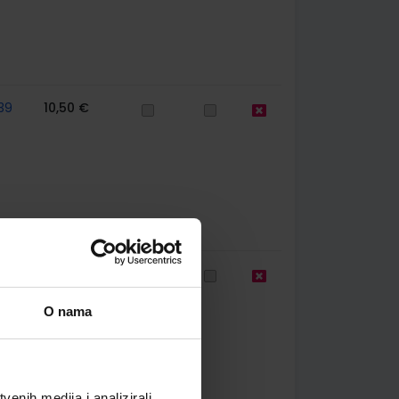
39
10,50 €
39
12,00 €
O nama
enih medija i analizirali