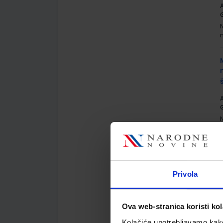
A
G
A
G
Privola
A
G
Ova web-stranica koristi kol
Kolačiće upotrebljavamo kako 