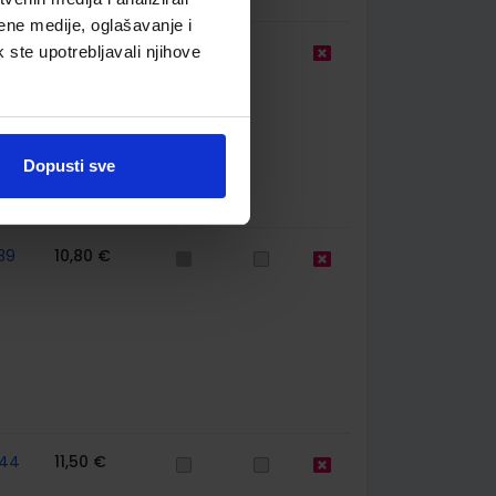
ene medije, oglašavanje i
9,50 €
k ste upotrebljavali njihove
Dopusti sve
39
10,80 €
44
11,50 €