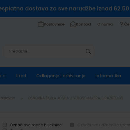
esplatna dostava za sve narudžbe iznad 62,50
Poslovnice
Kontakt
O nama
Če
Pretražite
Pretražite
ola
Ured
Odlaganje i arhiviranje
Informatika
Naslovna
OSNOVNA ŠKOLA JOSIPA J.STROSSMAYERA, 3.RAZRED OŠ
Označi sve radne bilježnice
Označi sve udžbenike (tren