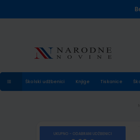
B
Školski udžbenici
Knjige
Tiskanice
Šk
UKUPNO - ODABRANI UDŽBENICI