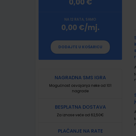
0,00 €
NA 12 RATA, SAMO
0,00 €/mj.
G
p
DODAJTE U KOŠARICU
A
NAGRADNA SMS IGRA
Mogućnost osvajanja neke od 101
nagrade
BESPLATNA DOSTAVA
A
Za iznose veće od 62,50€
PLAĆANJE NA RATE