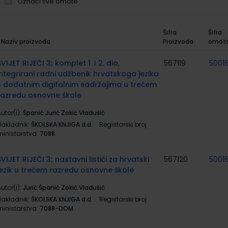
Označi sve omote
Šifra
Šifra
Naziv proizvoda
Proizvoda
omot
rupirani
roizvodi
SVIJET RIJEČI 3; komplet 1. I 2. dio,
567119
50016
integrirani radni udžbenik hrvatskoga jezika
s dodatnim digitalnim sadržajima u trećem
razredu osnovne škole
utor(i):
Španić Jurić Zokić Vladušić
Nakladnik:
ŠKOLSKA KNJIGA d.d.
Registarski broj
ministarstva:
7088
SVIJET RIJEČI 3; nastavni listići za hrvatski
567120
50016
jezik u trećem razredu osnovne škole
utor(i):
Jurić Španić Zokić Vladušić
Nakladnik:
ŠKOLSKA KNJIGA d.d.
Registarski broj
ministarstva:
7088-DOM