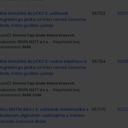
NEW BUILDING BLOCKS 3; udžbenik
567133
5001
engleskoga jezika za treći razred osnovne
škole, treća godina učenja
utor(i):
Kristina Čajo Anđel Ankica Knezović
Nakladnik:
PROFIL KLETT d.o.o.
Registarski broj
ministarstva:
6898
NEW BUILDING BLOCKS 3; radna bilježnica iz
567134
5001
engleskoga jezika za treći razred osnovne
škole, treća godina učenja
utor(i):
Kristina Čajo Anđel Ankica Knezović
Nakladnik:
PROFIL KLETT d.o.o.
Registarski broj
ministarstva:
6898-DOM
MOJ SRETNI BROJ 3; udžbenik matematike s
567176
5002
dodatnim digitalnim sadržajima u trećem
razredu osnovne škole