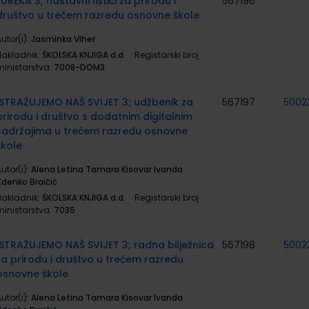
EUREKA 3; nastavni listići za prirodu i
567196
društvo u trećem razredu osnovne škole
utor(i):
Jasminka Viher
Nakladnik:
ŠKOLSKA KNJIGA d.d.
Registarski broj
ministarstva:
7008-DOM3
ISTRAŽUJEMO NAŠ SVIJET 3; udžbenik za
567197
5002
prirodu i društvo s dodatnim digitalnim
sadržajima u trećem razredu osnovne
škole
utor(i):
Alena Letina Tamara Kisovar Ivanda
Zdenko Braičić
Nakladnik:
ŠKOLSKA KNJIGA d.d.
Registarski broj
ministarstva:
7035
ISTRAŽUJEMO NAŠ SVIJET 3; radna bilježnica
567198
5002
za prirodu i društvo u trećem razredu
osnovne škole
utor(i):
Alena Letina Tamara Kisovar Ivanda