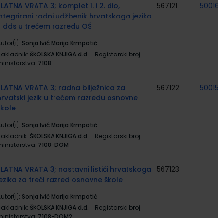
ZLATNA VRATA 3; komplet 1. i 2. dio,
567121
50016
integrirani radni udžbenik hrvatskoga jezika
s dds u trećem razredu OŠ
utor(i):
Sonja Ivić Marija Krmpotić
Nakladnik:
ŠKOLSKA KNJIGA d.d.
Registarski broj
ministarstva:
7108
ZLATNA VRATA 3; radna bilježnica za
567122
5001
hrvatski jezik u trećem razredu osnovne
škole
utor(i):
Sonja Ivić Marija Krmpotić
Nakladnik:
ŠKOLSKA KNJIGA d.d.
Registarski broj
ministarstva:
7108-DOM
ZLATNA VRATA 3; nastavni listići hrvatskoga
567123
jezika za treći razred osnovne škole
utor(i):
Sonja Ivić Marija Krmpotić
Nakladnik:
ŠKOLSKA KNJIGA d.d.
Registarski broj
ministarstva:
7108-DOM2