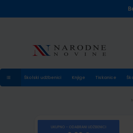
B
Školski udžbenici
Knjige
Tiskanice
Šk
UKUPNO - ODABRANI UDŽBENICI