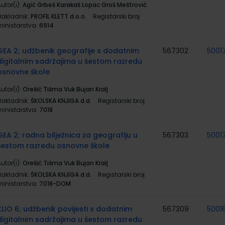
utor(i):
Agić Grbeš Karakaš Lopac Groš Meštrović
Nakladnik:
PROFIL KLETT d.o.o.
Registarski broj
ministarstva:
6914
GEA 2; udžbenik geografije s dodatnim
567302
5001
digitalnim sadržajima u šestom razredu
osnovne škole
utor(i):
Orešić Tišma Vuk Bujan Kralj
Nakladnik:
ŠKOLSKA KNJIGA d.d.
Registarski broj
ministarstva:
7018
GEA 2; radna bilježnica za geografiju u
567303
5001
šestom razredu osnovne škole
utor(i):
Orešić Tišma Vuk Bujan Kralj
Nakladnik:
ŠKOLSKA KNJIGA d.d.
Registarski broj
ministarstva:
7018-DOM
KLIO 6; udžbenik povijesti s dodatnim
567309
5001
digitalnim sadržajima u šestom razredu