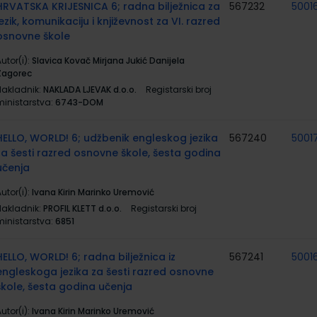
HRVATSKA KRIJESNICA 6; radna bilježnica za
567232
50016
jezik, komunikaciju i književnost za VI. razred
osnovne škole
utor(i):
Slavica Kovač Mirjana Jukić Danijela
Zagorec
Nakladnik:
NAKLADA LJEVAK d.o.o.
Registarski broj
ministarstva:
6743-DOM
HELLO, WORLD! 6; udžbenik engleskog jezika
567240
5001
za šesti razred osnovne škole, šesta godina
učenja
utor(i):
Ivana Kirin Marinko Uremović
Nakladnik:
PROFIL KLETT d.o.o.
Registarski broj
ministarstva:
6851
HELLO, WORLD! 6; radna bilježnica iz
567241
5001
engleskoga jezika za šesti razred osnovne
škole, šesta godina učenja
utor(i):
Ivana Kirin Marinko Uremović