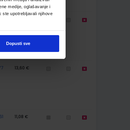
ene medije, oglašavanje i
k ste upotrebljavali njihove
63
11,08 €
Dopusti sve
77
13,60 €
61
11,08 €