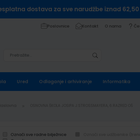
esplatna dostava za sve narudžbe iznad 62,50
Poslovnice
Kontakt
O nama
Če
Pretražite
Pretražite
ola
Ured
Odlaganje i arhiviranje
Informatika
Naslovna
OSNOVNA ŠKOLA JOSIPA J.STROSSMAYERA, 6.RAZRED OŠ
Označi sve radne bilježnice
Označi sve udžbenike (tren