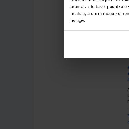
promet. Isto tako, podatke o 
analizu, a oni ih mogu kombini
usluge.
A
A