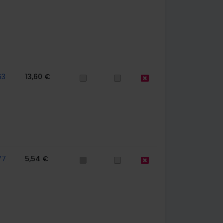
63
13,60 €
77
5,54 €