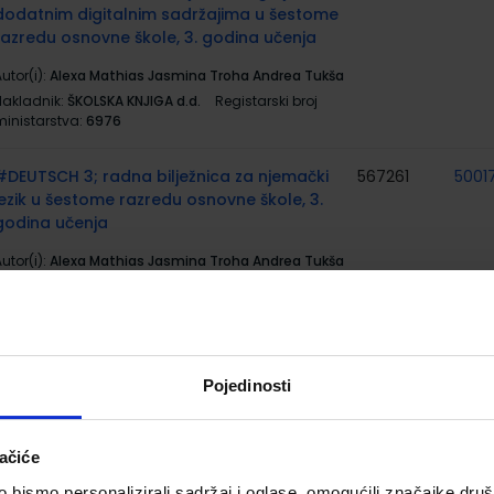
dodatnim digitalnim sadržajima u šestome
razredu osnovne škole, 3. godina učenja
utor(i):
Alexa Mathias Jasmina Troha Andrea Tukša
Nakladnik:
ŠKOLSKA KNJIGA d.d.
Registarski broj
ministarstva:
6976
#DEUTSCH 3; radna bilježnica za njemački
567261
5001
jezik u šestome razredu osnovne škole, 3.
godina učenja
utor(i):
Alexa Mathias Jasmina Troha Andrea Tukša
Nakladnik:
ŠKOLSKA KNJIGA d.d.
Registarski broj
ministarstva:
6976-DOM
MATEMATIKA 6; komplet 1. i 2. dio, udžbenik
567279
5001
matematike sdds u šestom razredu
Pojedinosti
osnovne škole sa zadatcima za rješavanje
utor(i):
Antunović Piton Bogner Boroš Brkić Kuliš
ačiće
Rodiger Zvelf
Nakladnik:
ŠKOLSKA KNJIGA d.d.
Registarski broj
bismo personalizirali sadržaj i oglase, omogućili značajke društv