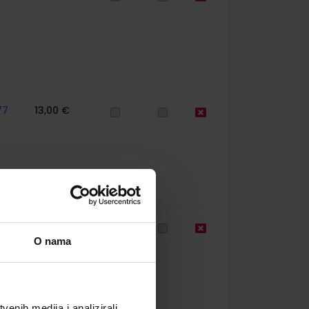
77
13,00 €
75
22,17 €
O nama
enih medija i analizirali