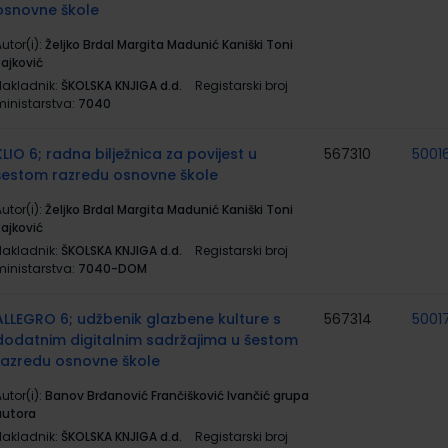
osnovne škole
utor(i):
Željko Brdal Margita Madunić Kaniški Toni
Rajković
Nakladnik:
ŠKOLSKA KNJIGA d.d.
Registarski broj
ministarstva:
7040
KLIO 6; radna bilježnica za povijest u
567310
5001
šestom razredu osnovne škole
utor(i):
Željko Brdal Margita Madunić Kaniški Toni
Rajković
Nakladnik:
ŠKOLSKA KNJIGA d.d.
Registarski broj
ministarstva:
7040-DOM
ALLEGRO 6; udžbenik glazbene kulture s
567314
5001
dodatnim digitalnim sadržajima u šestom
razredu osnovne škole
utor(i):
Banov Brđanović Frančišković Ivančić grupa
autora
Nakladnik:
ŠKOLSKA KNJIGA d.d.
Registarski broj