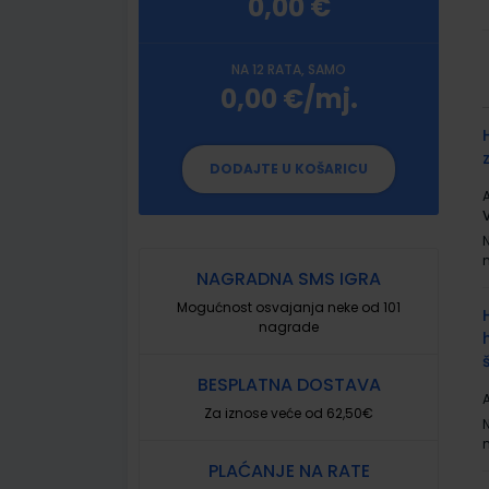
0,00 €
NA 12 RATA, SAMO
0,00 €/mj.
G
p
DODAJTE U KOŠARICU
A
NAGRADNA SMS IGRA
Mogućnost osvajanja neke od 101
nagrade
BESPLATNA DOSTAVA
A
Za iznose veće od 62,50€
PLAĆANJE NA RATE