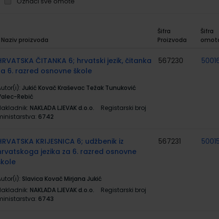
Označi sve omote
Šifra
Šifra
Naziv proizvoda
Proizvoda
omot
rupirani
roizvodi
HRVATSKA ČITANKA 6; hrvatski jezik, čitanka
567230
50016
za 6. razred osnovne škole
utor(i):
Jukić Kovač Kraševac Težak Tunuković
Valec-Rebić
Nakladnik:
NAKLADA LJEVAK d.o.o.
Registarski broj
ministarstva:
6742
HRVATSKA KRIJESNICA 6; udžbenik iz
567231
5001
hrvatskoga jezika za 6. razred osnovne
škole
utor(i):
Slavica Kovač Mirjana Jukić
Nakladnik:
NAKLADA LJEVAK d.o.o.
Registarski broj
ministarstva:
6743