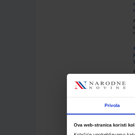
A
A
Privola
A
Ova web-stranica koristi kol
Kolačiće upotrebljavamo kako 