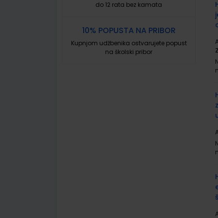
do 12 rata bez kamata
10% POPUSTA NA PRIBOR
A
Kupnjom udžbenika ostvarujete popust
na školski pribor
A
A