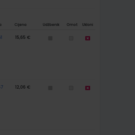
a
Cijena
Udžbenik
Omot
Ukloni
1
15,65 €
57
12,06 €