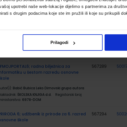
ministarstva:
7055
vašoj upotrebi naše web-lokacije dijelimo s partnerima za društv
rati s drugim podacima koje ste im pružili ili koje su prikupili do
#MOJPORTAL6; udžbenik informatike s
567288
5001
dodatnim digitalnim sadržajima u šestom
razredu osnovne škole
utor(i):
Babić Bubica Leko Dimovski grupa autora
Prilagodi
Nakladnik:
ŠKOLSKA KNJIGA d.d.
Registarski broj
ministarstva:
6978
#MOJPORTAL6; radna bilježnica za
567289
5001
informatiku u šestom razredu osnovne
škole
utor(i):
Babić Bubica Leko Dimovski grupa autora
Nakladnik:
ŠKOLSKA KNJIGA d.d.
Registarski broj
ministarstva:
6978-DOM
PRIRODA 6; udžbenik iz prirode za 6. razred
567294
5002
osnovne škole