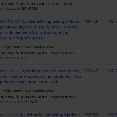
Nakladnik:
PROFIL KLETT d.o.o.
Registarski broj
ministarstva:
6851-DOM
WAY TO GO 3; udžbenik engleskog jezika s
567246
5001
dodatnim digitalnim sadržajima u šestom
razredu osnovne škole, treća godina
učenja, drugi strani jezik
utor(i):
Olinka Breka Zvonka Ivković
Nakladnik:
ŠKOLSKA KNJIGA d.d.
Registarski broj
ministarstva:
7106
WAY TO GO 3; radna bilježnica za engleski
567247
5001
jezik u šestom razredu osnovne škole, treća
godina učenja, drugi strani jezik
utor(i):
Olinka Breka Zvonka Ivković
Nakladnik:
ŠKOLSKA KNJIGA d.d.
Registarski broj
ministarstva:
7106-DOM
#DEUTSCH 3; udžbenik njemačkoga jezika s
567260
5001