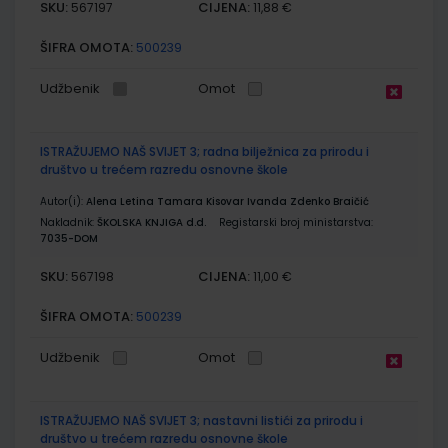
SKU:
CIJENA:
567197
11,88 €
ŠIFRA OMOTA:
500239
Udžbenik
Omot
ISTRAŽUJEMO NAŠ SVIJET 3; radna bilježnica za prirodu i
društvo u trećem razredu osnovne škole
Autor(i):
Alena Letina Tamara Kisovar Ivanda Zdenko Braičić
Nakladnik:
ŠKOLSKA KNJIGA d.d.
Registarski broj ministarstva:
7035-DOM
SKU:
CIJENA:
567198
11,00 €
ŠIFRA OMOTA:
500239
Udžbenik
Omot
ISTRAŽUJEMO NAŠ SVIJET 3; nastavni listići za prirodu i
društvo u trećem razredu osnovne škole