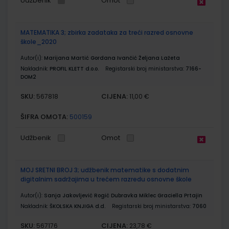
Udžbenik
Omot
MATEMATIKA 3; zbirka zadataka za treći razred osnovne
škole_2020
Autor(i):
Marijana Martić Gordana Ivančić Željana Lažeta
Nakladnik:
PROFIL KLETT d.o.o.
Registarski broj ministarstva:
7166-
DOM2
SKU:
CIJENA:
567818
11,00 €
ŠIFRA OMOTA:
500159
Udžbenik
Omot
MOJ SRETNI BROJ 3; udžbenik matematike s dodatnim
digitalnim sadržajima u trećem razredu osnovne škole
Autor(i):
Sanja Jakovljević Rogić Dubravka Miklec Graciella Prtajin
Nakladnik:
ŠKOLSKA KNJIGA d.d.
Registarski broj ministarstva:
7060
SKU:
CIJENA:
567176
23,78 €