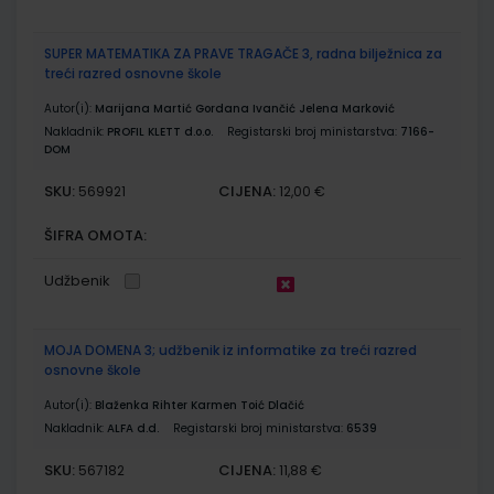
SUPER MATEMATIKA ZA PRAVE TRAGAČE 3, radna bilježnica za
treći razred osnovne škole
Autor(i):
Marijana Martić Gordana Ivančić Jelena Marković
Nakladnik:
PROFIL KLETT d.o.o.
Registarski broj ministarstva:
7166-
DOM
SKU:
CIJENA:
569921
12,00 €
ŠIFRA OMOTA:
Udžbenik
MOJA DOMENA 3; udžbenik iz informatike za treći razred
osnovne škole
Autor(i):
Blaženka Rihter Karmen Toić Dlačić
Nakladnik:
ALFA d.d.
Registarski broj ministarstva:
6539
SKU:
CIJENA:
567182
11,88 €