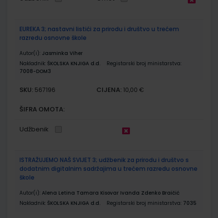
EUREKA 3; nastavni listići za prirodu i društvo u trećem
razredu osnovne škole
Autor(i):
Jasminka Viher
Nakladnik:
ŠKOLSKA KNJIGA d.d.
Registarski broj ministarstva:
7008-DOM3
SKU:
CIJENA:
567196
10,00 €
ŠIFRA OMOTA:
Udžbenik
ISTRAŽUJEMO NAŠ SVIJET 3; udžbenik za prirodu i društvo s
dodatnim digitalnim sadržajima u trećem razredu osnovne
škole
Autor(i):
Alena Letina Tamara Kisovar Ivanda Zdenko Braičić
Nakladnik:
ŠKOLSKA KNJIGA d.d.
Registarski broj ministarstva:
7035