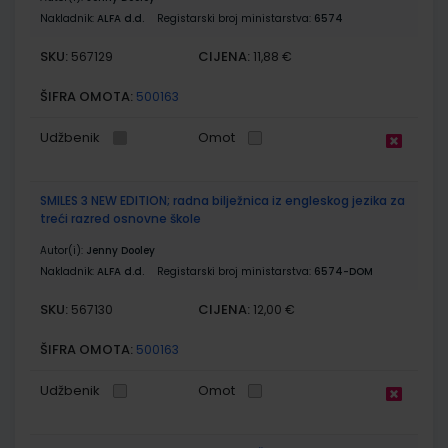
Nakladnik:
ALFA d.d.
Registarski broj ministarstva:
6574
SKU:
CIJENA:
567129
11,88 €
ŠIFRA OMOTA:
500163
Udžbenik
Omot
SMILES 3 NEW EDITION; radna bilježnica iz engleskog jezika za
treći razred osnovne škole
Autor(i):
Jenny Dooley
Nakladnik:
ALFA d.d.
Registarski broj ministarstva:
6574-DOM
SKU:
CIJENA:
567130
12,00 €
ŠIFRA OMOTA:
500163
Udžbenik
Omot