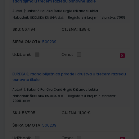
sadržajima u trećem razredu osnovne škole
Autor(i):
Bakarić Palička Ćorić Grgić Križanac Lukša
Nakladnik:
ŠKOLSKA KNJIGA d.d.
Registarski broj ministarstva:
7008
SKU:
CIJENA:
567194
11,88 €
ŠIFRA OMOTA:
500239
Udžbenik
Omot
EUREKA 3; radna bilježnica prirode i društva u trećem razredu
osnovne škole
Autor(i):
Bakarić Palička Ćorić Grgić Križanac Lukša
Nakladnik:
ŠKOLSKA KNJIGA d.d.
Registarski broj ministarstva:
7008-DOM
SKU:
CIJENA:
567195
11,00 €
ŠIFRA OMOTA:
500239
Udžbenik
Omot