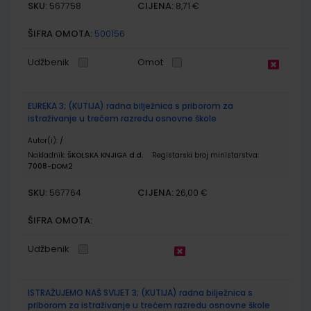
SKU:
CIJENA:
567758
8,71 €
ŠIFRA OMOTA:
500156
Udžbenik
Omot
EUREKA 3; (KUTIJA) radna bilježnica s priborom za
istraživanje u trećem razredu osnovne škole
Autor(i):
/
Nakladnik:
ŠKOLSKA KNJIGA d.d.
Registarski broj ministarstva:
7008-DOM2
SKU:
CIJENA:
567764
26,00 €
ŠIFRA OMOTA:
Udžbenik
ISTRAŽUJEMO NAŠ SVIJET 3; (KUTIJA) radna bilježnica s
priborom za istraživanje u trećem razredu osnovne škole