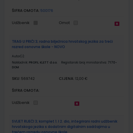
ŠIFRA OMOTA:
500176
Udžbenik
Omot
TRAG U PRIČI 3; radna bilježnica hrvatskog jezika za treći
razred osnovne škole - NOVO
Autor(i):
Nakladnik:
PROFIL KLETT d.o.o.
Registarski broj ministarstva:
7170-
DOM
SKU:
CIJENA:
569742
12,00 €
ŠIFRA OMOTA:
Udžbenik
SVIJET RIJEČI 3; komplet 1. I 2. dio, integrirani radni udžbenik
hrvatskoga jezika s dodatnim digitalnim sadržajima u
trećem razredu osnovne škole