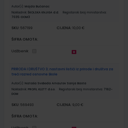
Autor(i):
Majda Bučanac
Nakladnik:
ŠKOLSKA KNJIGA d.d.
Registarski broj ministarstva:
7035-DOM3
SKU:
CIJENA:
567199
10,00 €
ŠIFRA OMOTA:
Udžbenik
PRIRODA I DRUŠTVO 3; nastavni listići iz prirode i društva za
treći razred osnovne škole
Autor(i):
Nataša Svoboda Arnautov Sanja Basta
Nakladnik:
PROFIL KLETT d.o.o.
Registarski broj ministarstva:
7162-
DOM
SKU:
CIJENA:
569493
9,00 €
ŠIFRA OMOTA:
Udžbenik