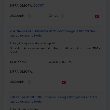
ŠIFRA OMOTA:
500157
Udžbenik
Omot
ZLATNA VRATA 3; nastavni listići hrvatskoga jezika za treći
razred osnovne škole
Autor(i):
Sonja Ivić Marija Krmpotić
Nakladnik:
ŠKOLSKA KNJIGA d.d.
Registarski broj ministarstva:
7108-
DOM2
SKU:
CIJENA:
567123
8,00 €
ŠIFRA OMOTA:
Udžbenik
SMILES 3 NEW EDITION; udžbenik iz engleskog jezika za treći
razred osnovne škole
Autor(i):
Jenny Dooley