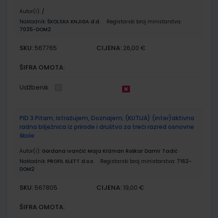
Autor(i):
/
Nakladnik:
ŠKOLSKA KNJIGA d.d.
Registarski broj ministarstva:
7035-DOM2
SKU:
CIJENA:
567765
26,00 €
ŠIFRA OMOTA:
Udžbenik
PID 3 Pitam, Istražujem, Doznajem; (KUTIJA) (inter)aktivna
radna bilježnica iz prirode i društva za treći razred osnovne
škole
Autor(i):
Gordana Ivančić Maja Križman Roškar Damir Tadić
Nakladnik:
PROFIL KLETT d.o.o.
Registarski broj ministarstva:
7162-
DOM2
SKU:
CIJENA:
567805
19,00 €
ŠIFRA OMOTA: