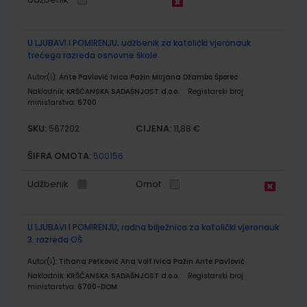
U LJUBAVI I POMIRENJU; udžbenik za katolički vjeronauk
trećega razreda osnovne škole
Autor(i):
Ante Pavlović Ivica Pažin Mirjana Džambo Šporec
Nakladnik:
KRŠĆANSKA SADAŠNJOST d.o.o.
Registarski broj
ministarstva:
6700
SKU:
CIJENA:
567202
11,88 €
ŠIFRA OMOTA:
500156
Udžbenik
Omot
U LJUBAVI I POMIRENJU; radna bilježnica za katolički vjeronauk
3. razreda OŠ
Autor(i):
Tihana Petković Ana Volf Ivica Pažin Ante Pavlović
Nakladnik:
KRŠĆANSKA SADAŠNJOST d.o.o.
Registarski broj
ministarstva:
6700-DOM