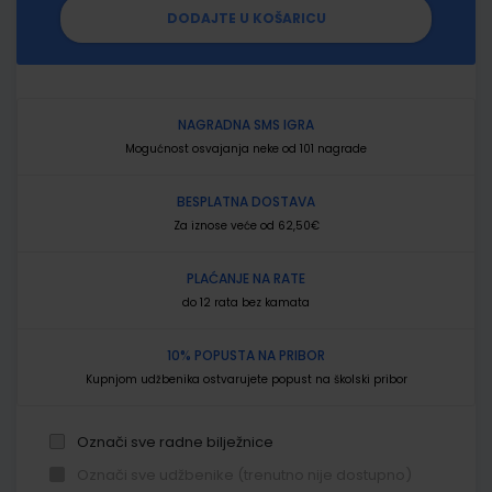
DODAJTE U KOŠARICU
NAGRADNA SMS IGRA
Mogućnost osvajanja neke od 101 nagrade
BESPLATNA DOSTAVA
Za iznose veće od 62,50€
PLAĆANJE NA RATE
do 12 rata bez kamata
10% POPUSTA NA PRIBOR
Kupnjom udžbenika ostvarujete popust na školski pribor
Označi sve radne bilježnice
Označi sve udžbenike (trenutno nije dostupno)