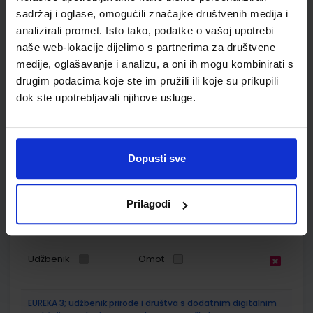
sadržaj i oglase, omogućili značajke društvenih medija i
SKU:
CIJENA:
567192
5,76 €
analizirali promet. Isto tako, podatke o vašoj upotrebi
naše web-lokacije dijelimo s partnerima za društvene
ŠIFRA OMOTA:
500261
medije, oglašavanje i analizu, a oni ih mogu kombinirati s
drugim podacima koje ste im pružili ili koje su prikupili
Udžbenik
Omot
dok ste upotrebljavali njihove usluge.
POGLED U SVIJET 3, TRAGOM PRIRODE I DRUŠTVA; 2. dio, radni
udžbenik za 3. razred osnovne škole
Dopusti sve
Autor(i):
Svoboda Arnautov Škreblin Basta Jelić Kolar
Nakladnik:
PROFIL KLETT d.o.o.
Registarski broj ministarstva:
7163
SKU:
CIJENA:
567193
6,10 €
Prilagodi
ŠIFRA OMOTA:
500159
Udžbenik
Omot
EUREKA 3; udžbenik prirode i društva s dodatnim digitalnim