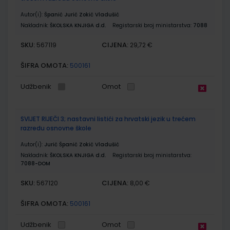
Autor(i):
Španić Jurić Zokić Vladušić
Nakladnik:
ŠKOLSKA KNJIGA d.d.
Registarski broj ministarstva:
7088
SKU:
CIJENA:
567119
29,72 €
ŠIFRA OMOTA:
500161
Udžbenik
Omot
SVIJET RIJEČI 3; nastavni listići za hrvatski jezik u trećem
razredu osnovne škole
Autor(i):
Jurić Španić Zokić Vladušić
Nakladnik:
ŠKOLSKA KNJIGA d.d.
Registarski broj ministarstva:
7088-DOM
SKU:
CIJENA:
567120
8,00 €
ŠIFRA OMOTA:
500161
Udžbenik
Omot