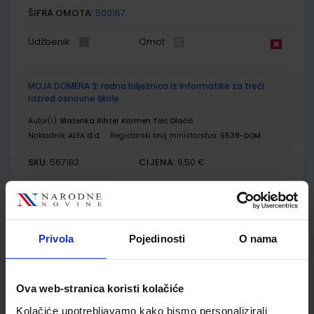
ŠIFRA OMOTA:
500167
Udžbenik
Omot
MOJA DOMENA 3; radna bilježnica iz informatike za treći
razred osnovne škole
Autor(i):
Blaženka Rihter Karmen Toić Dlačić
Nakladnik:
ALFA d.d.
Registarski broj ministarstva:
6539-DOM
SKU:
CIJENA:
567183
9,50 €
ŠIFRA OMOTA:
500160
Udžbenik
Omot
Privola
Pojedinosti
O nama
POGLED U SVIJET 3, TRAGOM PRIRODE I DRUŠTVA; 1. dio, radni
udžbenik za 3. razred osnovne škole
Ova web-stranica koristi kolačiće
Autor(i):
Svoboda Arnautov Škreblin Basta Jelić Kolar
Kolačiće upotrebljavamo kako bismo personalizirali
Nakladnik:
PROFIL KLETT d.o.o.
Registarski broj ministarstva:
7162