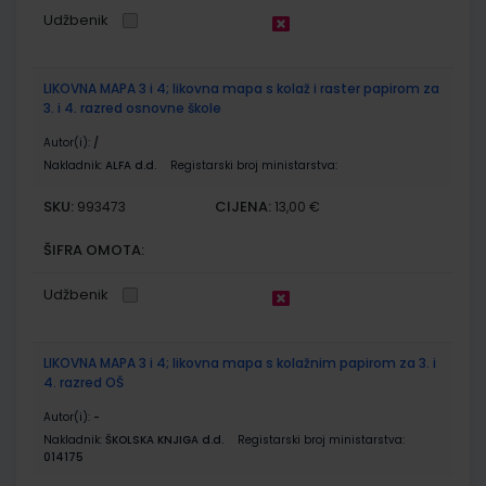
Udžbenik
LIKOVNA MAPA 3 i 4; likovna mapa s kolaž i raster papirom za
3. i 4. razred osnovne škole
Autor(i):
/
Nakladnik:
ALFA d.d.
Registarski broj ministarstva:
SKU:
CIJENA:
993473
13,00 €
ŠIFRA OMOTA:
Udžbenik
LIKOVNA MAPA 3 i 4; likovna mapa s kolažnim papirom za 3. i
4. razred OŠ
Autor(i):
-
Nakladnik:
ŠKOLSKA KNJIGA d.d.
Registarski broj ministarstva:
014175