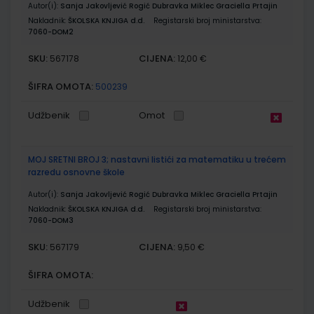
Autor(i):
Sanja Jakovljević Rogić Dubravka Miklec Graciella Prtajin
Nakladnik:
ŠKOLSKA KNJIGA d.d.
Registarski broj ministarstva:
7060-DOM2
SKU:
CIJENA:
567178
12,00 €
ŠIFRA OMOTA:
500239
Udžbenik
Omot
MOJ SRETNI BROJ 3; nastavni listići za matematiku u trećem
razredu osnovne škole
Autor(i):
Sanja Jakovljević Rogić Dubravka Miklec Graciella Prtajin
Nakladnik:
ŠKOLSKA KNJIGA d.d.
Registarski broj ministarstva:
7060-DOM3
SKU:
CIJENA:
567179
9,50 €
ŠIFRA OMOTA:
Udžbenik