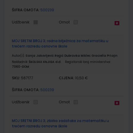
ŠIFRA OMOTA:
500239
Udžbenik
Omot
MOJ SRETNI BROJ 3; radna bilježnica za matematiku u
trećem razredu osnovne škole
Autor(i):
Sanja Jakovljević Rogić Dubravka Miklec Graciella Prtajin
Nakladnik:
ŠKOLSKA KNJIGA d.d.
Registarski broj ministarstva:
7060-DOM
SKU:
CIJENA:
567177
10,50 €
ŠIFRA OMOTA:
500239
Udžbenik
Omot
MOJ SRETNI BROJ 3; zbirka zadataka za matematiku u
trećem razredu osnovne škole