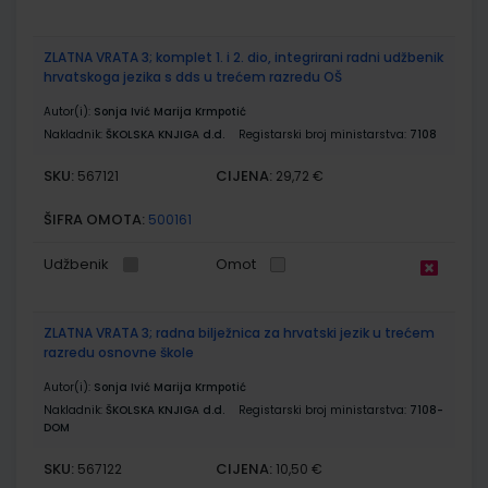
ZLATNA VRATA 3; komplet 1. i 2. dio, integrirani radni udžbenik
hrvatskoga jezika s dds u trećem razredu OŠ
Autor(i):
Sonja Ivić Marija Krmpotić
Nakladnik:
ŠKOLSKA KNJIGA d.d.
Registarski broj ministarstva:
7108
SKU:
CIJENA:
567121
29,72 €
ŠIFRA OMOTA:
500161
Udžbenik
Omot
ZLATNA VRATA 3; radna bilježnica za hrvatski jezik u trećem
razredu osnovne škole
Autor(i):
Sonja Ivić Marija Krmpotić
Nakladnik:
ŠKOLSKA KNJIGA d.d.
Registarski broj ministarstva:
7108-
DOM
SKU:
CIJENA:
567122
10,50 €