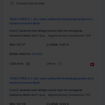
Označi sve omote
Grupirani
TRAG U PRIČI 3; 1. dio, radni udžbenik hrvatskoga jezika za 3.
proizvodi
razred osnovne škole
Autor(i):
Budinski Kolar Billege Ivančić Mijić Puh Malogorski
Nakladnik:
PROFIL KLETT d.o.o.
Registarski broj ministarstva:
7170
SKU:
CIJENA:
567117
14,83 €
ŠIFRA OMOTA:
500159
Udžbenik
Omot
TRAG U PRIČI 3; 2. dio, radni udžbenik hrvatskoga jezika za 3.
razred osnovne škole
Autor(i):
Budinski Kolar Billege Ivančić Mijić Puh Malogorski
Nakladnik:
PROFIL KLETT d.o.o.
Registarski broj ministarstva:
7171
SKU:
CIJENA:
567118
14,88 €