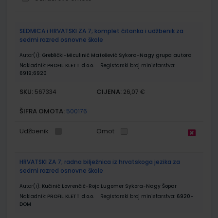
Grupirani
SEDMICA i HRVATSKI ZA 7; komplet čitanka i udžbenik za
proizvodi
sedmi razred osnovne škole
Autor(i):
Greblički-Miculinić Matošević Sykora-Nagy grupa autora
Nakladnik:
PROFIL KLETT d.o.o.
Registarski broj ministarstva:
6919;6920
SKU:
CIJENA:
567334
26,07 €
ŠIFRA OMOTA:
500176
Udžbenik
Omot
HRVATSKI ZA 7; radna bilježnica iz hrvatskoga jezika za
sedmi razred osnovne škole
Autor(i):
Kučinić Lovrenčić-Rojc Lugomer Sykora-Nagy Šopar
Nakladnik:
PROFIL KLETT d.o.o.
Registarski broj ministarstva:
6920-
DOM