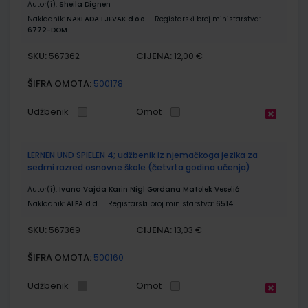
Autor(i):
Sheila Dignen
Nakladnik:
NAKLADA LJEVAK d.o.o.
Registarski broj ministarstva:
6772-DOM
SKU:
CIJENA:
567362
12,00 €
ŠIFRA OMOTA:
500178
Udžbenik
Omot
LERNEN UND SPIELEN 4; udžbenik iz njemačkoga jezika za
sedmi razred osnovne škole (četvrta godina učenja)
Autor(i):
Ivana Vajda Karin Nigl Gordana Matolek Veselić
Nakladnik:
ALFA d.d.
Registarski broj ministarstva:
6514
SKU:
CIJENA:
567369
13,03 €
ŠIFRA OMOTA:
500160
Udžbenik
Omot