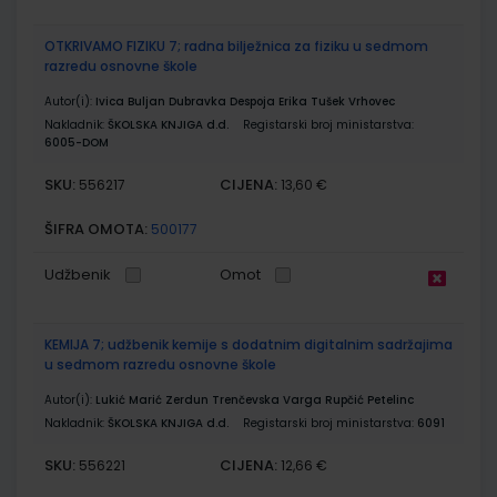
OTKRIVAMO FIZIKU 7; radna bilježnica za fiziku u sedmom
razredu osnovne škole
Autor(i):
Ivica Buljan Dubravka Despoja Erika Tušek Vrhovec
Nakladnik:
ŠKOLSKA KNJIGA d.d.
Registarski broj ministarstva:
6005-DOM
SKU:
CIJENA:
556217
13,60 €
ŠIFRA OMOTA:
500177
Udžbenik
Omot
KEMIJA 7; udžbenik kemije s dodatnim digitalnim sadržajima
u sedmom razredu osnovne škole
Autor(i):
Lukić Marić Zerdun Trenčevska Varga Rupčić Petelinc
Nakladnik:
ŠKOLSKA KNJIGA d.d.
Registarski broj ministarstva:
6091
SKU:
CIJENA:
556221
12,66 €