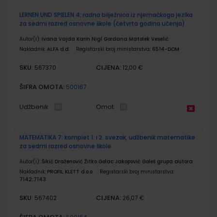
LERNEN UND SPIELEN 4; radna bilježnica iz njemačkoga jezika
za sedmi razred osnovne škole (četvrta godina učenja)
Autor(i):
Ivana Vajda Karin Nigl Gordana Matolek Veselić
Nakladnik:
ALFA d.d.
Registarski broj ministarstva:
6514-DOM
SKU:
CIJENA:
567370
12,00 €
ŠIFRA OMOTA:
500167
Udžbenik
Omot
MATEMATIKA 7; komplet 1. i 2. svezak, udžbenik matematike
za sedmi razred osnovne škole
Autor(i):
Šikić Draženović Žitko Golac Jakopović Goleš grupa autora
Nakladnik:
PROFIL KLETT d.o.o.
Registarski broj ministarstva:
7142;7143
SKU:
CIJENA:
567402
26,07 €