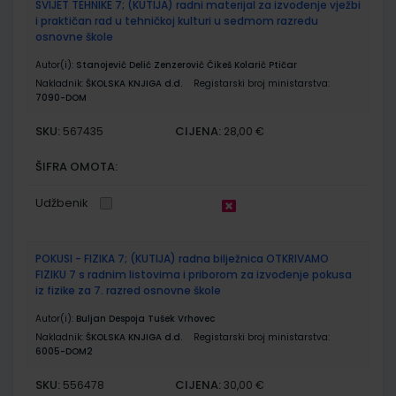
SVIJET TEHNIKE 7; (KUTIJA) radni materijal za izvođenje vježbi
i praktičan rad u tehničkoj kulturi u sedmom razredu
osnovne škole
Autor(i):
Stanojević Delić Zenzerović Čikeš Kolarić Ptičar
Nakladnik:
ŠKOLSKA KNJIGA d.d.
Registarski broj ministarstva:
7090-DOM
SKU:
CIJENA:
567435
28,00 €
ŠIFRA OMOTA:
Udžbenik
POKUSI - FIZIKA 7; (KUTIJA) radna bilježnica OTKRIVAMO
FIZIKU 7 s radnim listovima i priborom za izvođenje pokusa
iz fizike za 7. razred osnovne škole
Autor(i):
Buljan Despoja Tušek Vrhovec
Nakladnik:
ŠKOLSKA KNJIGA d.d.
Registarski broj ministarstva:
6005-DOM2
SKU:
CIJENA:
556478
30,00 €