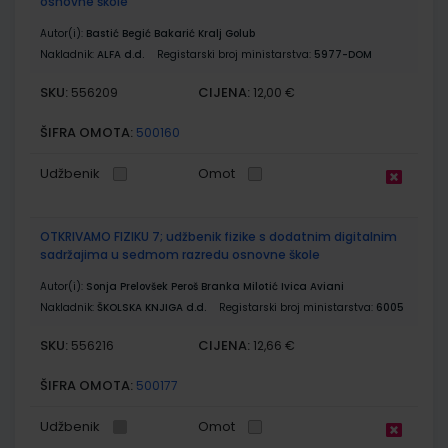
osnovne škole
Autor(i):
Bastić Begić Bakarić Kralj Golub
Nakladnik:
ALFA d.d.
Registarski broj ministarstva:
5977-DOM
SKU:
CIJENA:
556209
12,00 €
ŠIFRA OMOTA:
500160
Udžbenik
Omot
OTKRIVAMO FIZIKU 7; udžbenik fizike s dodatnim digitalnim
sadržajima u sedmom razredu osnovne škole
Autor(i):
Sonja Prelovšek Peroš Branka Milotić Ivica Aviani
Nakladnik:
ŠKOLSKA KNJIGA d.d.
Registarski broj ministarstva:
6005
SKU:
CIJENA:
556216
12,66 €
ŠIFRA OMOTA:
500177
Udžbenik
Omot