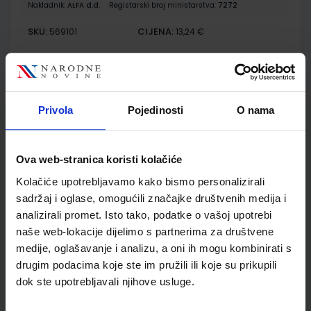
Nakladnik:
ALFA d.d.
Registarski broj ministarstva:
7272
SKU:
CIJENA:
569101
13,24 €
ŠIFRA OMOTA:
500167
Udžbenik
Omot
Privola
Pojedinosti
O nama
MOJA ZEMLJA 3; radna bilježnica iz geografije za sedmi
razred osnovne škole
Ova web-stranica koristi kolačiće
Autor(i):
Kožul Krpes Samardžić Vukelić
Kolačiće upotrebljavamo kako bismo personalizirali
Nakladnik:
ALFA d.d.
Registarski broj ministarstva:
7272-DOM
sadržaj i oglase, omogućili značajke društvenih medija i
SKU:
CIJENA:
569102
12,00 €
analizirali promet. Isto tako, podatke o vašoj upotrebi
naše web-lokacije dijelimo s partnerima za društvene
ŠIFRA OMOTA:
500167
medije, oglašavanje i analizu, a oni ih mogu kombinirati s
Udžbenik
Omot
drugim podacima koje ste im pružili ili koje su prikupili
dok ste upotrebljavali njihove usluge.
POVIJEST 7; udžbenik iz povijesti za sedmi razred osnovne