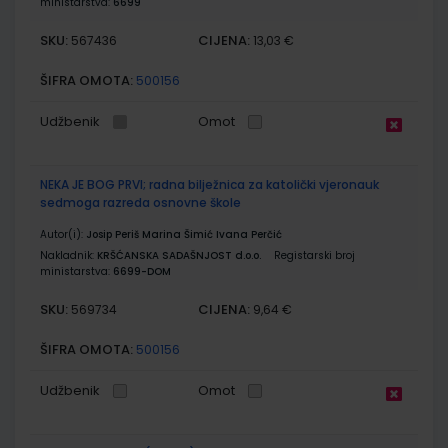
ministarstva:
6699
SKU:
CIJENA:
567436
13,03 €
ŠIFRA OMOTA:
500156
Udžbenik
Omot
NEKA JE BOG PRVI; radna bilježnica za katolički vjeronauk
sedmoga razreda osnovne škole
Autor(i):
Josip Periš Marina Šimić Ivana Perčić
Nakladnik:
KRŠĆANSKA SADAŠNJOST d.o.o.
Registarski broj
ministarstva:
6699-DOM
SKU:
CIJENA:
569734
9,64 €
ŠIFRA OMOTA:
500156
Udžbenik
Omot