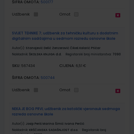
ŠIFRA OMOTA:
500177
Udžbenik
Omot
SVIJET TEHNIKE 7; udžbenik za tehničku kulturu s dodatnim
digitalnim sadržajima u sedmom razredu osnovne škole
Autor(i):
Stanojević Delić Zenzerović Čikeš Kolarić Ptičar
Nakladnik:
ŠKOLSKA KNJIGA d.d.
Registarski broj ministarstva:
7090
SKU:
CIJENA:
567434
6,51 €
ŠIFRA OMOTA:
500744
Udžbenik
Omot
NEKA JE BOG PRVI; udžbenik za katolički vjeronauk sedmoga
razreda osnovne škole
Autor(i):
Josip Periš Marina Šimić Ivana Perčić
Nakladnik:
KRŠĆANSKA SADAŠNJOST d.o.o.
Registarski broj