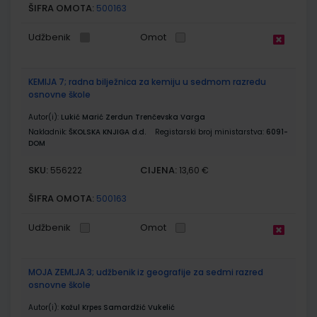
ŠIFRA OMOTA:
500163
Udžbenik
Omot
KEMIJA 7; radna bilježnica za kemiju u sedmom razredu
osnovne škole
Autor(i):
Lukić Marić Zerdun Trenčevska Varga
Nakladnik:
ŠKOLSKA KNJIGA d.d.
Registarski broj ministarstva:
6091-
DOM
SKU:
CIJENA:
556222
13,60 €
ŠIFRA OMOTA:
500163
Udžbenik
Omot
MOJA ZEMLJA 3; udžbenik iz geografije za sedmi razred
osnovne škole
Autor(i):
Kožul Krpes Samardžić Vukelić