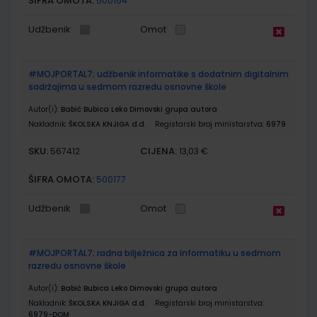
ŠIFRA OMOTA:
500164
Udžbenik
Omot
#MOJPORTAL7; udžbenik informatike s dodatnim digitalnim
sadržajima u sedmom razredu osnovne škole
Autor(i):
Babić Bubica Leko Dimovski grupa autora
Nakladnik:
ŠKOLSKA KNJIGA d.d.
Registarski broj ministarstva:
6979
SKU:
CIJENA:
567412
13,03 €
ŠIFRA OMOTA:
500177
Udžbenik
Omot
#MOJPORTAL7; radna bilježnica za informatiku u sedmom
razredu osnovne škole
Autor(i):
Babić Bubica Leko Dimovski grupa autora
Nakladnik:
ŠKOLSKA KNJIGA d.d.
Registarski broj ministarstva:
6979-DOM