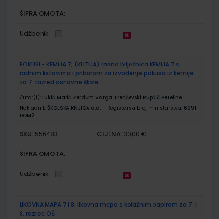
ŠIFRA OMOTA:
Udžbenik
POKUSI - KEMIJA 7; (KUTIJA) radna bilježnica KEMIJA 7 s
radnim listovima i priborom za izvođenje pokusa iz kemije
za 7. razred osnovne škole
Autor(i):
Lukić Marić Zerdum Varga Trenčevski Rupčić Peteline
Nakladnik:
ŠKOLSKA KNJIGA d.d.
Registarski broj ministarstva:
6091-
DOM2
SKU:
CIJENA:
556483
30,00 €
ŠIFRA OMOTA:
Udžbenik
LIKOVNA MAPA 7 i 8; likovna mapa s kolažnim papirom za 7. i
8. razred OŠ