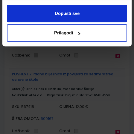
škole
Dopusti sve
Autor(i):
Holjevac Katušić D.Finek A.Finek Birin Šarlija
Nakladnik:
ALFA d.d.
Registarski broj ministarstva:
6561
SKU:
CIJENA:
567417
13,03 €
Prilagodi
ŠIFRA OMOTA:
500179
Udžbenik
Omot
POVIJEST 7; radna bilježnica iz povijesti za sedmi razred
osnovne škole
Autor(i):
Birin A.Finek D.Finek Holjevac Katušić Šarlija
Nakladnik:
ALFA d.d.
Registarski broj ministarstva:
6561-DOM
SKU:
CIJENA:
567418
12,00 €
ŠIFRA OMOTA:
500167
Udžbenik
Omot