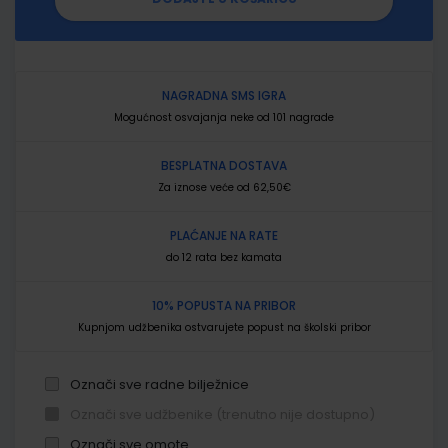
NAGRADNA SMS IGRA
Mogućnost osvajanja neke od 101 nagrade
BESPLATNA DOSTAVA
Za iznose veće od 62,50€
PLAĆANJE NA RATE
do 12 rata bez kamata
10% POPUSTA NA PRIBOR
Kupnjom udžbenika ostvarujete popust na školski pribor
Označi sve radne bilježnice
Označi sve udžbenike (trenutno nije dostupno)
Označi sve omote