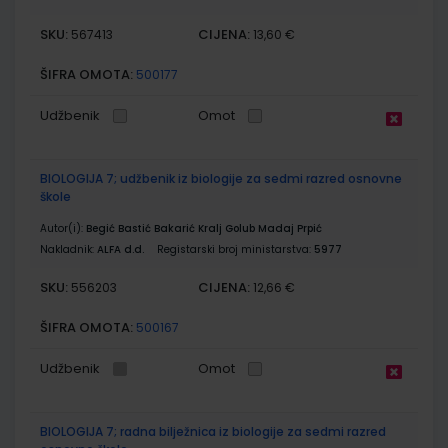
SKU:
CIJENA:
567413
13,60 €
ŠIFRA OMOTA:
500177
Udžbenik
Omot
BIOLOGIJA 7; udžbenik iz biologije za sedmi razred osnovne
škole
Autor(i):
Begić Bastić Bakarić Kralj Golub Madaj Prpić
Nakladnik:
ALFA d.d.
Registarski broj ministarstva:
5977
SKU:
CIJENA:
556203
12,66 €
ŠIFRA OMOTA:
500167
Udžbenik
Omot
BIOLOGIJA 7; radna bilježnica iz biologije za sedmi razred