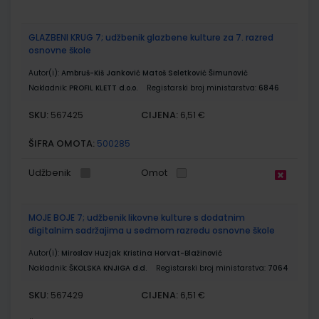
GLAZBENI KRUG 7; udžbenik glazbene kulture za 7. razred
osnovne škole
Autor(i):
Ambruš-Kiš Janković Matoš Seletković Šimunović
Nakladnik:
PROFIL KLETT d.o.o.
Registarski broj ministarstva:
6846
SKU:
CIJENA:
567425
6,51 €
ŠIFRA OMOTA:
500285
Udžbenik
Omot
MOJE BOJE 7; udžbenik likovne kulture s dodatnim
digitalnim sadržajima u sedmom razredu osnovne škole
Autor(i):
Miroslav Huzjak Kristina Horvat-Blažinović
Nakladnik:
ŠKOLSKA KNJIGA d.d.
Registarski broj ministarstva:
7064
SKU:
CIJENA:
567429
6,51 €