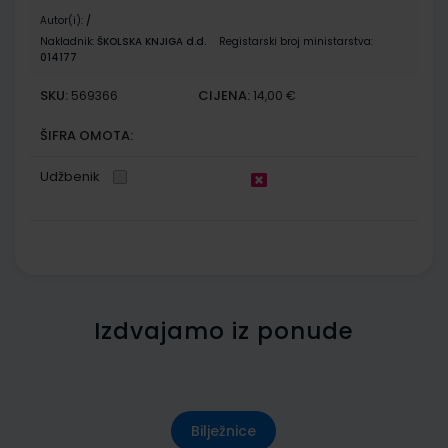
Autor(i):
/
Nakladnik:
ŠKOLSKA KNJIGA d.d.
Registarski broj ministarstva:
014177
SKU:
CIJENA:
569366
14,00 €
ŠIFRA OMOTA:
Udžbenik
Izdvajamo iz ponude
Bilježnice