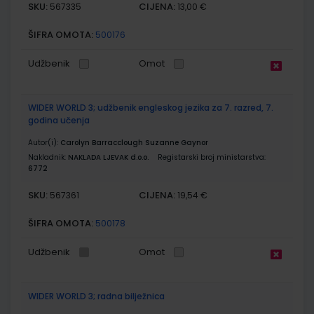
SKU:
CIJENA:
567335
13,00 €
ŠIFRA OMOTA:
500176
Udžbenik
Omot
WIDER WORLD 3; udžbenik engleskog jezika za 7. razred, 7.
godina učenja
Autor(i):
Carolyn Barracclough Suzanne Gaynor
Nakladnik:
NAKLADA LJEVAK d.o.o.
Registarski broj ministarstva:
6772
SKU:
CIJENA:
567361
19,54 €
ŠIFRA OMOTA:
500178
Udžbenik
Omot
WIDER WORLD 3; radna bilježnica