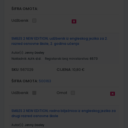
ŠIFRA OMOTA:
Udžbenik
SMILES 2 NEW EDITION; udžbenik iz engleskog jezika za 2.
razred osnovne škole, 2. godina učenja
Autor(i):
Jenny Dooley
Nakladnik:
ALFA d.d.
Registarski broj ministarstva:
6573
SKU:
CIJENA:
567029
10,80 €
ŠIFRA OMOTA:
500163
Udžbenik
Omot
SMILES 2 NEW EDITION; radna bilježnica iz engleskog jezika za
drugi razred osnovne škole
Autor(i):
Jenny Dooley