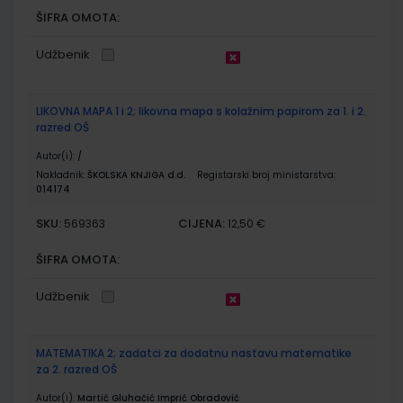
ŠIFRA OMOTA:
Udžbenik
LIKOVNA MAPA 1 i 2; likovna mapa s kolažnim papirom za 1. i 2.
razred OŠ
Autor(i):
/
Nakladnik:
ŠKOLSKA KNJIGA d.d.
Registarski broj ministarstva:
014174
SKU:
CIJENA:
569363
12,50 €
ŠIFRA OMOTA:
Udžbenik
MATEMATIKA 2; zadatci za dodatnu nastavu matematike
za 2. razred OŠ
Autor(i):
Martić Gluhačić Imprić Obradović