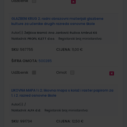
Udžbenik
GLAZBENI KRUG 2; radni obrazovni materijali glazbene
kulture za učenike drugih razreda osnovne škole
Autor(i):
Željkica Mamić Ana Janković Ružica Ambruš Kiš
Nakladnik:
PROFIL KLETT d.o.o.
Registarski broj ministarstva:
SKU:
CIJENA:
567755
11,00 €
ŠIFRA OMOTA:
500285
Udžbenik
Omot
LIKOVNA MAPA 1 i 2; likovna mapa s kolaž i raster papirom za
1. i 2. razred osnovne škole
Autor(i):
/
Nakladnik:
ALFA d.d.
Registarski broj ministarstva:
SKU:
CIJENA:
991734
12,50 €