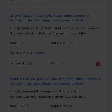
Grupirani
ČITAM I PIŠEM 2 - RUKOPISNO PISMO; radni udžbenik iz
proizvodi
hrvatskoga jezika za drugi razred osnovne škole
Autor(i):
Pavličević-Franić Velički Aladrović Slovaček Domišljanović
Nakladnik:
ALFA d.d.
Registarski broj ministarstva:
6484
SKU:
CIJENA:
567951
8,86 €
ŠIFRA OMOTA:
500160
Udžbenik
Omot
ŠKRINJICA SLOVA I RIJEČI 2; 1. dio, integrirani radni udžbenik iz
hrvatskoga jezika za drugi razred osnovne škole
Autor(i):
Težak Gabelica Marjanović Škribulja Horvat
Nakladnik:
ALFA d.d.
Registarski broj ministarstva:
6577
SKU:
CIJENA:
567012
13,53 €