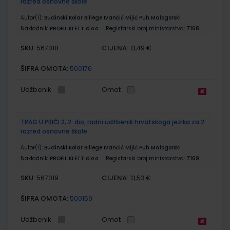
razred osnovne škole
Autor(i):
Budinski Kolar Billege Ivančić Mijić Puh Malogorski
Nakladnik:
PROFIL KLETT d.o.o.
Registarski broj ministarstva:
7168
SKU:
CIJENA:
567018
13,49 €
ŠIFRA OMOTA:
500176
Udžbenik
Omot
TRAG U PRIČI 2; 2. dio, radni udžbenik hrvatskoga jezika za 2.
razred osnovne škole
Autor(i):
Budinski Kolar Billege Ivančić Mijić Puh Malogorski
Nakladnik:
PROFIL KLETT d.o.o.
Registarski broj ministarstva:
7169
SKU:
CIJENA:
567019
13,53 €
ŠIFRA OMOTA:
500159
Udžbenik
Omot