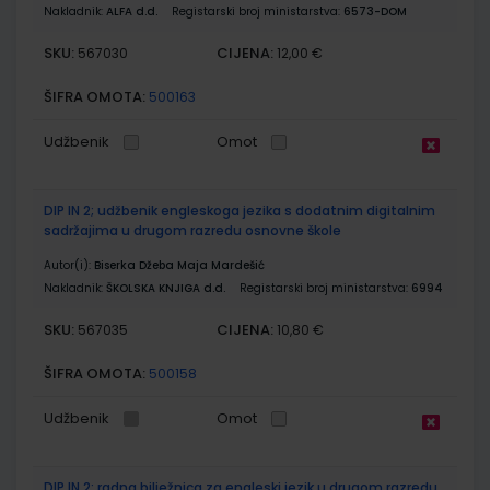
Nakladnik:
ALFA d.d.
Registarski broj ministarstva:
6573-DOM
SKU:
CIJENA:
567030
12,00 €
ŠIFRA OMOTA:
500163
Udžbenik
Omot
DIP IN 2; udžbenik engleskoga jezika s dodatnim digitalnim
sadržajima u drugom razredu osnovne škole
Autor(i):
Biserka Džeba Maja Mardešić
Nakladnik:
ŠKOLSKA KNJIGA d.d.
Registarski broj ministarstva:
6994
SKU:
CIJENA:
567035
10,80 €
ŠIFRA OMOTA:
500158
Udžbenik
Omot
DIP IN 2; radna bilježnica za engleski jezik u drugom razredu