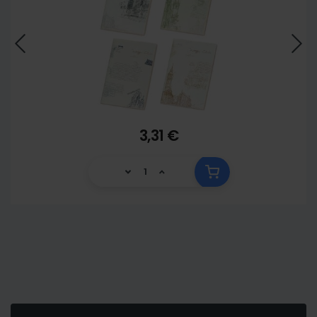
3,31 €