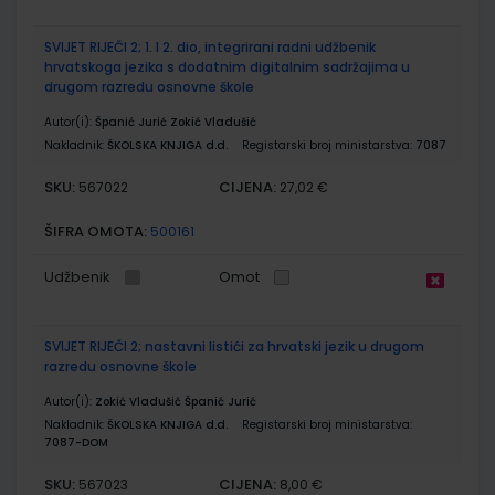
SVIJET RIJEČI 2; 1. I 2. dio, integrirani radni udžbenik
hrvatskoga jezika s dodatnim digitalnim sadržajima u
drugom razredu osnovne škole
Autor(i):
Španić Jurić Zokić Vladušić
Nakladnik:
ŠKOLSKA KNJIGA d.d.
Registarski broj ministarstva:
7087
SKU:
CIJENA:
567022
27,02 €
ŠIFRA OMOTA:
500161
Udžbenik
Omot
SVIJET RIJEČI 2; nastavni listići za hrvatski jezik u drugom
razredu osnovne škole
Autor(i):
Zokić Vladušić Španić Jurić
Nakladnik:
ŠKOLSKA KNJIGA d.d.
Registarski broj ministarstva:
7087-DOM
SKU:
CIJENA:
567023
8,00 €