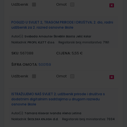
Udžbenik
Omot
POGLED U SVIJET 2, TRAGOM PRIRODE I DRUŠTVA; 2. dio, radni
udžbenik za 2. razred osnovne škole
Autor(i):
Svoboda Arnautov Škreblin Basta Jelić Kolar
Nakladnik:
PROFIL KLETT d.o.o.
Registarski broj ministarstva:
7161
SKU:
CIJENA:
567088
5,55 €
ŠIFRA OMOTA:
500159
Udžbenik
Omot
ISTRAŽUJEMO NAŠ SVIJET 2; udžbenik prirode i društva s
dodatnim digitalnim sadržajima u drugom razredu
osnovne škole
Autor(i):
Tamara Kisovar Ivanda Alena Letina
Nakladnik:
ŠKOLSKA KNJIGA d.d.
Registarski broj ministarstva:
7034