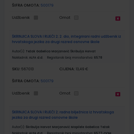
ŠIFRA OMOTA:
500179
Udžbenik
Omot
ŠKRINJICA SLOVA I RIJEČI 2; 2. dio, integrirani radni udžbenik iz
hrvatskoga jezika za drugi razred osnovne škole
Autor(i):
Težak Gabelica Marjanović Škribulja Horvat
Nakladnik:
ALFA d.d.
Registarski broj ministarstva:
6578
SKU:
CIJENA:
567013
13,49 €
ŠIFRA OMOTA:
500179
Udžbenik
Omot
ŠKRINJICA SLOVA I RIJEČI 2; radna bilježnica iz hrvatskoga
jezika za drugi razred osnovne škole
Autor(i):
Škribulja Horvat Marjanović Mapilele Gabelica Težak
Nakladnik:
ALFA d.d.
Registarski broj ministarstva:
6577-DOM