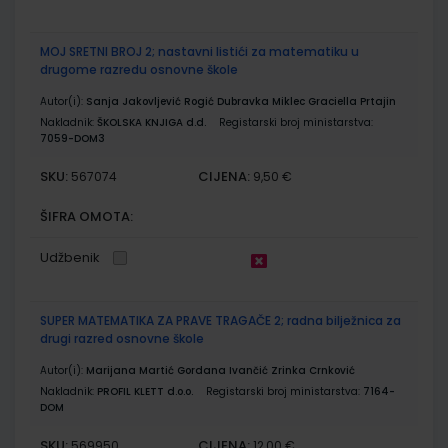
MOJ SRETNI BROJ 2; nastavni listići za matematiku u
drugome razredu osnovne škole
Autor(i):
Sanja Jakovljević Rogić Dubravka Miklec Graciella Prtajin
Nakladnik:
ŠKOLSKA KNJIGA d.d.
Registarski broj ministarstva:
7059-DOM3
SKU:
CIJENA:
567074
9,50 €
ŠIFRA OMOTA:
Udžbenik
SUPER MATEMATIKA ZA PRAVE TRAGAČE 2; radna bilježnica za
drugi razred osnovne škole
Autor(i):
Marijana Martić Gordana Ivančić Zrinka Crnković
Nakladnik:
PROFIL KLETT d.o.o.
Registarski broj ministarstva:
7164-
DOM
SKU:
CIJENA:
569950
12,00 €