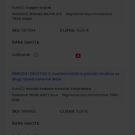
Autor(i):
Stjepan Krajček
Nakladnik:
ŠKOLSKA KNJIGA d.d.
Registarski broj ministarstva:
7034-DOM3
SKU:
CIJENA:
567094
10,00 €
ŠIFRA OMOTA:
Udžbenik
PRIRODA I DRUŠTVO 2; nastavni listići iz prirode i društva za
drugi razred osnovne škole
Autor(i):
Nataša Svoboda Arnautov Sanja Basta
Nakladnik:
PROFIL KLETT d.o.o.
Registarski broj ministarstva:
7160-
DOM
SKU:
CIJENA:
569453
9,00 €
ŠIFRA OMOTA: