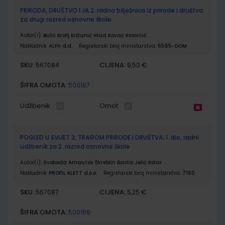
PRIRODA, DRUŠTVO I JA 2; radna bilježnica iz prirode i društva
za drugi razred osnovne škole
Autor(i):
Bulić Kralj Križanić Hlad Kovač Kosorčić
Nakladnik:
ALFA d.d.
Registarski broj ministarstva:
6565-DOM
SKU:
CIJENA:
567084
9,50 €
ŠIFRA OMOTA:
500167
Udžbenik
Omot
POGLED U SVIJET 2, TRAGOM PRIRODE I DRUŠTVA; 1. dio, radni
udžbenik za 2. razred osnovne škole
Autor(i):
Svoboda Arnautov Škreblin Basta Jelić Kolar
Nakladnik:
PROFIL KLETT d.o.o.
Registarski broj ministarstva:
7160
SKU:
CIJENA:
567087
5,25 €
ŠIFRA OMOTA:
500159