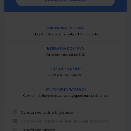
NAGRADNA SMS IGRA
Mogućnost osvajanja neke od 101 nagrade
BESPLATNA DOSTAVA
Za iznose veće od 62,50€
PLAĆANJE NA RATE
do 12 rata bez kamata
10% POPUSTA NA PRIBOR
Kupnjom udžbenika ostvarujete popust na školski pribor
Označi sve radne bilježnice
Označi sve udžbenike (trenutno nije dostupno)
Označi sve omote