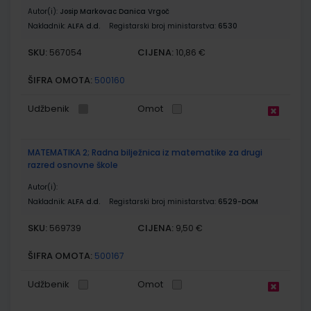
Autor(i):
Josip Markovac Danica Vrgoč
Nakladnik:
ALFA d.d.
Registarski broj ministarstva:
6530
SKU:
CIJENA:
567054
10,86 €
ŠIFRA OMOTA:
500160
Udžbenik
Omot
MATEMATIKA 2; Radna bilježnica iz matematike za drugi
razred osnovne škole
Autor(i):
Nakladnik:
ALFA d.d.
Registarski broj ministarstva:
6529-DOM
SKU:
CIJENA:
569739
9,50 €
ŠIFRA OMOTA:
500167
Udžbenik
Omot