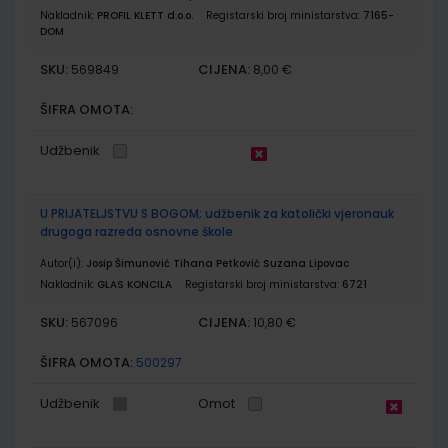
Nakladnik:
PROFIL KLETT d.o.o.
Registarski broj ministarstva:
7165-
DOM
SKU:
CIJENA:
569849
8,00 €
ŠIFRA OMOTA:
Udžbenik
U PRIJATELJSTVU S BOGOM; udžbenik za katolički vjeronauk
drugoga razreda osnovne škole
Autor(i):
Josip Šimunović Tihana Petković Suzana Lipovac
Nakladnik:
GLAS KONCILA
Registarski broj ministarstva:
6721
SKU:
CIJENA:
567096
10,80 €
ŠIFRA OMOTA:
500297
Udžbenik
Omot