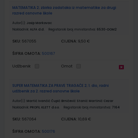
MATEMATIKA 2; zbirka zadataka iz matematike za drugi
razred osnovne škole
Autor(i):
Josip Markovac
Nakladnik:
ALFA d.d.
Registarski broj ministarstva:
6530-DOM2
SKU:
CIJENA:
567055
9,50 €
ŠIFRA OMOTA:
500167
Udžbenik
Omot
SUPER MATEMATIKA ZA PRAVE TRAGAČE 2; 1. dio, radni
udžbenik za 2. razred osnovne škole
Autor(i):
Martić Ivančić Čupić Brničević Stanić Martinić Cezar
Nakladnik:
PROFIL KLETT d.o.o.
Registarski broj ministarstva:
7164
SKU:
CIJENA:
567064
10,69 €
ŠIFRA OMOTA:
500176