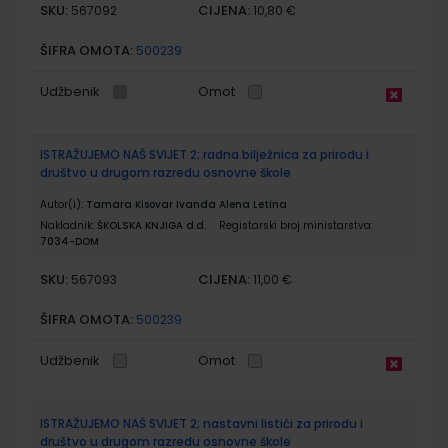
SKU:
CIJENA:
567092
10,80 €
ŠIFRA OMOTA:
500239
Udžbenik
Omot
ISTRAŽUJEMO NAŠ SVIJET 2; radna bilježnica za prirodu i
društvo u drugom razredu osnovne škole
Autor(i):
Tamara Kisovar Ivanda Alena Letina
Nakladnik:
ŠKOLSKA KNJIGA d.d.
Registarski broj ministarstva:
7034-DOM
SKU:
CIJENA:
567093
11,00 €
ŠIFRA OMOTA:
500239
Udžbenik
Omot
ISTRAŽUJEMO NAŠ SVIJET 2; nastavni listići za prirodu i
društvo u drugom razredu osnovne škole