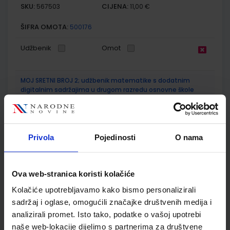
SKU:
CIJENA:
567503
11,00 €
ŠIFRA OMOTA:
500176
Udžbenik
Omot
MOJ SRETNI BROJ 2; udžbenik matematike s dodatnim
digitalnim sadržajima u drugom razredu osnovne škole
Autor(i):
Dubravka Miklec Sanja Jakovljević Rogić Graciella Prtajin
Nakladnik:
ŠKOLSKA KNJIGA d.d.
Registarski broj ministarstva:
7059
SKU:
CIJENA:
567071
21,62 €
Privola
Pojedinosti
O nama
ŠIFRA OMOTA:
500239
Ova web-stranica koristi kolačiće
Udžbenik
Omot
Kolačiće upotrebljavamo kako bismo personalizirali
sadržaj i oglase, omogućili značajke društvenih medija i
MOJ SRETNI BROJ 2; radna bilježnica za matematiku u
analizirali promet. Isto tako, podatke o vašoj upotrebi
drugom razredu osnovne škole
naše web-lokacije dijelimo s partnerima za društvene