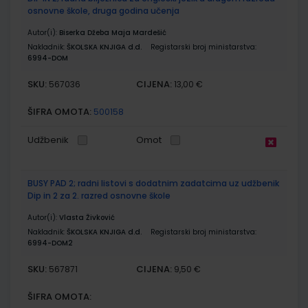
osnovne škole, druga godina učenja
Autor(i):
Biserka Džeba Maja Mardešić
Nakladnik:
ŠKOLSKA KNJIGA d.d.
Registarski broj ministarstva:
6994-DOM
SKU:
CIJENA:
567036
13,00 €
ŠIFRA OMOTA:
500158
Udžbenik
Omot
BUSY PAD 2; radni listovi s dodatnim zadatcima uz udžbenik
Dip in 2 za 2. razred osnovne škole
Autor(i):
Vlasta Živković
Nakladnik:
ŠKOLSKA KNJIGA d.d.
Registarski broj ministarstva:
6994-DOM2
SKU:
CIJENA:
567871
9,50 €
ŠIFRA OMOTA: