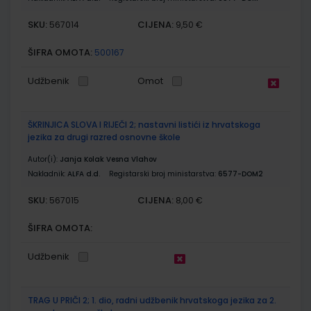
SKU:
CIJENA:
567014
9,50 €
ŠIFRA OMOTA:
500167
Udžbenik
Omot
ŠKRINJICA SLOVA I RIJEČI 2; nastavni listići iz hrvatskoga
jezika za drugi razred osnovne škole
Autor(i):
Janja Kolak Vesna Vlahov
Nakladnik:
ALFA d.d.
Registarski broj ministarstva:
6577-DOM2
SKU:
CIJENA:
567015
8,00 €
ŠIFRA OMOTA:
Udžbenik
TRAG U PRIČI 2; 1. dio, radni udžbenik hrvatskoga jezika za 2.