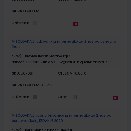
ŠIFRA OMOTA:
Udžbenik
MIŠOLOVKA 2; udžbenik iz informatike za 2. razred osnovne
škole
Autor(i):
Slavica Horvat Martina Prpić
Nakladnik:
UDŽBENIK.HR d.o.o.
Registarski broj ministarstva:
7116
SKU:
CIJENA:
567081
10,80 €
ŠIFRA OMOTA:
500261
Udžbenik
Omot
MIŠOLOVKA 2; radna bilježnica iz informatike za 2. razred
osnovne škole, IZDANJE 2020.
Autor(i):
Sokol Mandić Purgar Lohajner