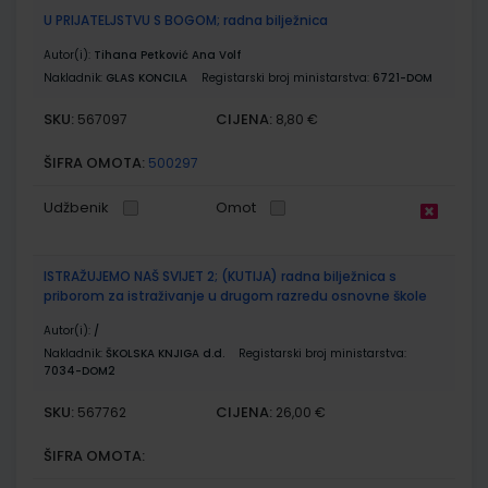
U PRIJATELJSTVU S BOGOM; radna bilježnica
Autor(i):
Tihana Petković Ana Volf
Nakladnik:
GLAS KONCILA
Registarski broj ministarstva:
6721-DOM
SKU:
CIJENA:
567097
8,80 €
ŠIFRA OMOTA:
500297
Udžbenik
Omot
ISTRAŽUJEMO NAŠ SVIJET 2; (KUTIJA) radna bilježnica s
priborom za istraživanje u drugom razredu osnovne škole
Autor(i):
/
Nakladnik:
ŠKOLSKA KNJIGA d.d.
Registarski broj ministarstva:
7034-DOM2
SKU:
CIJENA:
567762
26,00 €
ŠIFRA OMOTA: