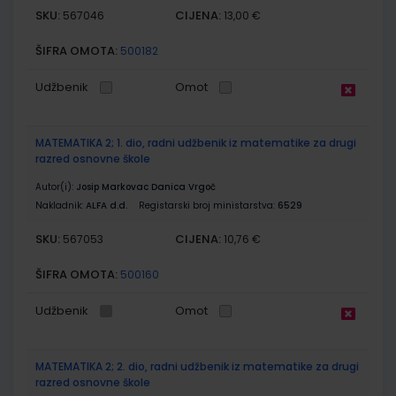
SKU:
CIJENA:
567046
13,00 €
ŠIFRA OMOTA:
500182
Udžbenik
Omot
MATEMATIKA 2; 1. dio, radni udžbenik iz matematike za drugi
razred osnovne škole
Autor(i):
Josip Markovac Danica Vrgoč
Nakladnik:
ALFA d.d.
Registarski broj ministarstva:
6529
SKU:
CIJENA:
567053
10,76 €
ŠIFRA OMOTA:
500160
Udžbenik
Omot
MATEMATIKA 2; 2. dio, radni udžbenik iz matematike za drugi
razred osnovne škole