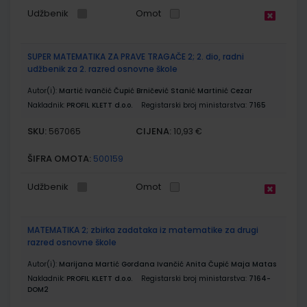
Udžbenik
Omot
SUPER MATEMATIKA ZA PRAVE TRAGAČE 2; 2. dio, radni
udžbenik za 2. razred osnovne škole
Autor(i):
Martić Ivančić Čupić Brničević Stanić Martinić Cezar
Nakladnik:
PROFIL KLETT d.o.o.
Registarski broj ministarstva:
7165
SKU:
CIJENA:
567065
10,93 €
ŠIFRA OMOTA:
500159
Udžbenik
Omot
MATEMATIKA 2; zbirka zadataka iz matematike za drugi
razred osnovne škole
Autor(i):
Marijana Martić Gordana Ivančić Anita Čupić Maja Matas
Nakladnik:
PROFIL KLETT d.o.o.
Registarski broj ministarstva:
7164-
DOM2