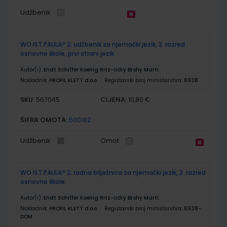
Udžbenik
WO IST PAULA? 2; udžbenik za njemački jezik, 2. razred
osnovne škole, prvi strani jezik
Autor(i):
Endt Schiffer Koenig Ritz-Udry Brohy Marti
Nakladnik:
PROFIL KLETT d.o.o.
Registarski broj ministarstva:
6938
SKU:
CIJENA:
567045
10,80 €
ŠIFRA OMOTA:
500182
Udžbenik
Omot
WO IST PAULA? 2; radna bilježnica za njemački jezik, 2. razred
osnovne škole
Autor(i):
Endt Schiffer Koenig Ritz-Udry Brohy Marti
Nakladnik:
PROFIL KLETT d.o.o.
Registarski broj ministarstva:
6938-
DOM