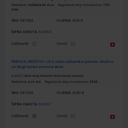
Nakladnik:
UDŽBENIK.HR d.o.o.
Registarski broj ministarstva:
7116-
DOM
SKU:
CIJENA:
567082
14,16 €
ŠIFRA OMOTA:
500159
Udžbenik
Omot
PRIRODA, DRUŠTVO I JA 2; radni udžbenik iz prirode i društva
za drugi razred osnovne škole
Autor(i):
Bulić Kralj Križanić Hlad Kovač Kosorčić
Nakladnik:
ALFA d.d.
Registarski broj ministarstva:
6565
SKU:
CIJENA:
567083
10,80 €
ŠIFRA OMOTA:
500167
Udžbenik
Omot