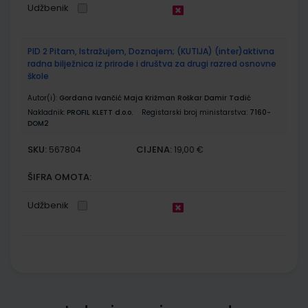
Udžbenik
PID 2 Pitam, Istražujem, Doznajem; (KUTIJA) (inter)aktivna
radna bilježnica iz prirode i društva za drugi razred osnovne
škole
Autor(i):
Gordana Ivančić Maja Križman Roškar Damir Tadić
Nakladnik:
PROFIL KLETT d.o.o.
Registarski broj ministarstva:
7160-
DOM2
SKU:
CIJENA:
567804
19,00 €
ŠIFRA OMOTA:
Udžbenik