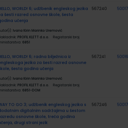
HELLO, WORLD! 6; udžbenik engleskog jezika
567240
5001
za šesti razred osnovne škole, šesta
godina učenja
utor(i):
Ivana Kirin Marinko Uremović
Nakladnik:
PROFIL KLETT d.o.o.
Registarski broj
ministarstva:
6851
HELLO, WORLD! 6; radna bilježnica iz
567241
5001
engleskoga jezika za šesti razred osnovne
škole, šesta godina učenja
utor(i):
Ivana Kirin Marinko Uremović
Nakladnik:
PROFIL KLETT d.o.o.
Registarski broj
ministarstva:
6851-DOM
WAY TO GO 3; udžbenik engleskog jezika s
567246
5001
dodatnim digitalnim sadržajima u šestom
razredu osnovne škole, treća godina
učenja, drugi strani jezik