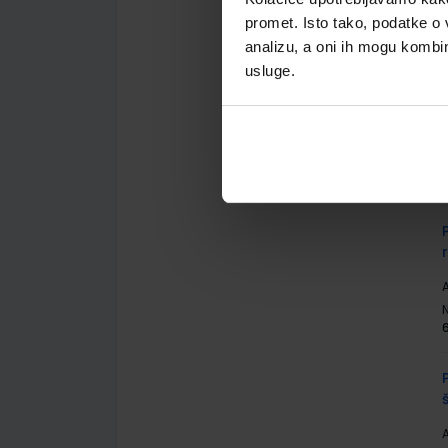
promet. Isto tako, podatke o 
analizu, a oni ih mogu kombini
usluge.
A
A
A