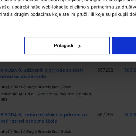
Nakladnik:
ALFA d.d.
Registarski broj ministarstva:
vašoj upotrebi naše web-lokacije dijelimo s partnerima za društv
6519
rati s drugim podacima koje ste im pružili ili koje su prikupili do
LIKE IT 6; radna bilježnica iz informatike za
567285
5001
šesti razred osnovne škole
utor(i):
Rihter Rade Tojić Dlačić Topić grupa autora
Prilagodi
Nakladnik:
ALFA d.d.
Registarski broj ministarstva:
6519-DOM
PRIRODA 6; udžbenik iz prirode za šesti
567292
5001
razred osnovne škole
utor(i):
Bastić Begić Bakarić Kralj Golub
Nakladnik:
ALFA d.d.
Registarski broj ministarstva:
6563
PRIRODA 6; radna bilježnica iz prirode za
567293
5001
šesti razred osnovne škole
utor(i):
Bastić Begić Bakarić Kralj Golub