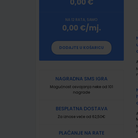
0,00 €
NA 12 RATA, SAMO
0,00 €/mj.
G
p
DODAJTE U KOŠARICU
A
NAGRADNA SMS IGRA
Mogućnost osvajanja neke od 101
nagrade
BESPLATNA DOSTAVA
A
Za iznose veće od 62,50€
PLAĆANJE NA RATE