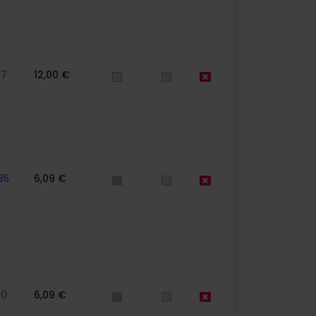
67
12,00 €
85
6,09 €
60
6,09 €