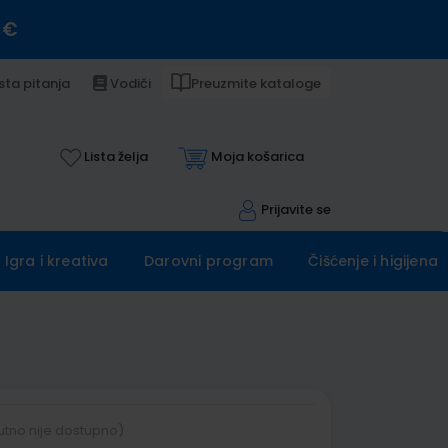
 €
sta pitanja
Vodiči
Preuzmite kataloge
Lista želja
Moja košarica
Prijavite se
Igra i kreativa
Darovni program
Čišćenje i higijena
utno nije dostupno)