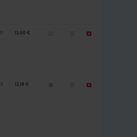
70
13,00 €
63
12,18 €