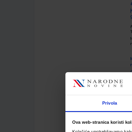
A
A
Privola
Ova web-stranica koristi kol
A
Kolačiće upotrebljavamo kako 