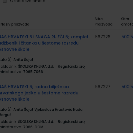
Označi sve omote
Šifra
Šifra
Naziv proizvoda
Proizvoda
omot
rupirani
roizvodi
NAŠ HRVATSKI 6 i SNAGA RIJEČI 6; komplet
567226
5001
udžbenik i čitanka u šestome razredu
osnovne škole
utor(i):
Anita Šojat
Nakladnik:
ŠKOLSKA KNJIGA d.d.
Registarski broj
ministarstva:
7065;7066
NAŠ HRVATSKI 6; radna bilježnica
567227
5001
hrvatskoga jezika u šestome razredu
osnovne škole
utor(i):
Anita Šojat Vjekoslava Hrastović Nada
Marguš
Nakladnik:
ŠKOLSKA KNJIGA d.d.
Registarski broj
ministarstva:
7066-DOM