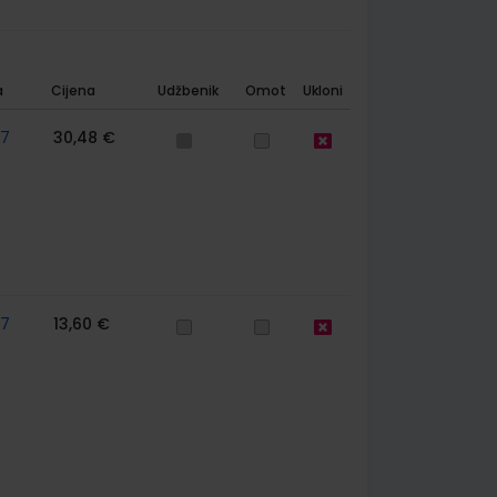
a
Cijena
Udžbenik
Omot
Ukloni
57
30,48 €
57
13,60 €