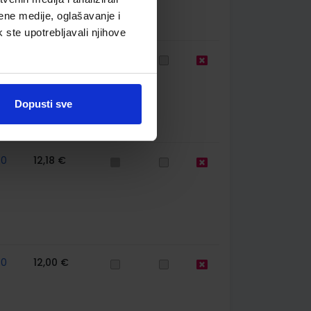
ene medije, oglašavanje i
k ste upotrebljavali njihove
60
12,00 €
Dopusti sve
60
12,18 €
60
12,00 €