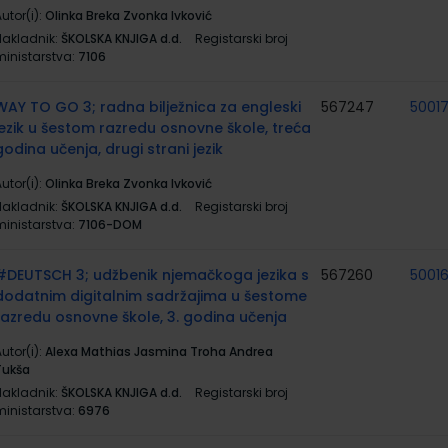
utor(i):
Olinka Breka Zvonka Ivković
Nakladnik:
ŠKOLSKA KNJIGA d.d.
Registarski broj
ministarstva:
7106
WAY TO GO 3; radna bilježnica za engleski
567247
5001
jezik u šestom razredu osnovne škole, treća
godina učenja, drugi strani jezik
utor(i):
Olinka Breka Zvonka Ivković
Nakladnik:
ŠKOLSKA KNJIGA d.d.
Registarski broj
ministarstva:
7106-DOM
#DEUTSCH 3; udžbenik njemačkoga jezika s
567260
5001
dodatnim digitalnim sadržajima u šestome
razredu osnovne škole, 3. godina učenja
utor(i):
Alexa Mathias Jasmina Troha Andrea
Tukša
Nakladnik:
ŠKOLSKA KNJIGA d.d.
Registarski broj
ministarstva:
6976