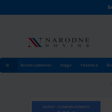
B
Školski udžbenici
Knjige
Tiskanice
Šk
UKUPNO - ODABRANI UDŽBENICI