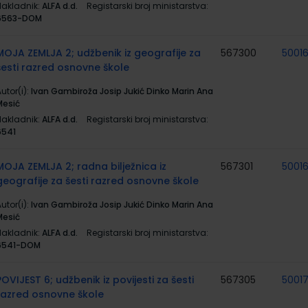
Nakladnik:
ALFA d.d.
Registarski broj ministarstva:
6563-DOM
MOJA ZEMLJA 2; udžbenik iz geografije za
567300
5001
šesti razred osnovne škole
utor(i):
Ivan Gambiroža Josip Jukić Dinko Marin Ana
Mesić
Nakladnik:
ALFA d.d.
Registarski broj ministarstva:
6541
MOJA ZEMLJA 2; radna bilježnica iz
567301
5001
geografije za šesti razred osnovne škole
utor(i):
Ivan Gambiroža Josip Jukić Dinko Marin Ana
Mesić
Nakladnik:
ALFA d.d.
Registarski broj ministarstva:
6541-DOM
POVIJEST 6; udžbenik iz povijesti za šesti
567305
5001
razred osnovne škole