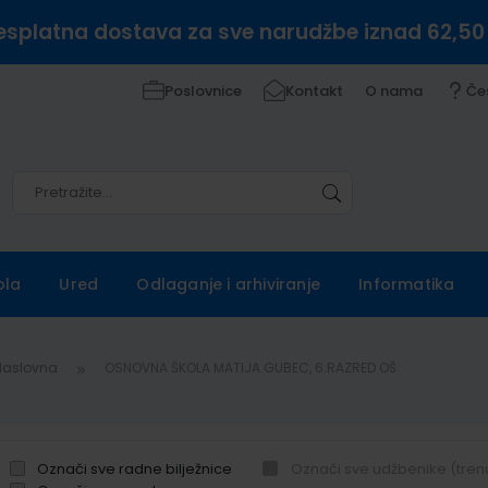
esplatna dostava za sve narudžbe iznad 62,50
Poslovnice
Kontakt
O nama
Če
Pretražite
Pretražite
ola
Ured
Odlaganje i arhiviranje
Informatika
Naslovna
OSNOVNA ŠKOLA MATIJA GUBEC, 6.RAZRED OŠ
Označi sve radne bilježnice
Označi sve udžbenike (tren