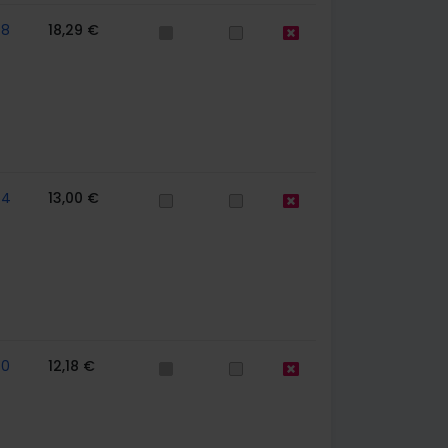
78
18,29 €
64
13,00 €
70
12,18 €