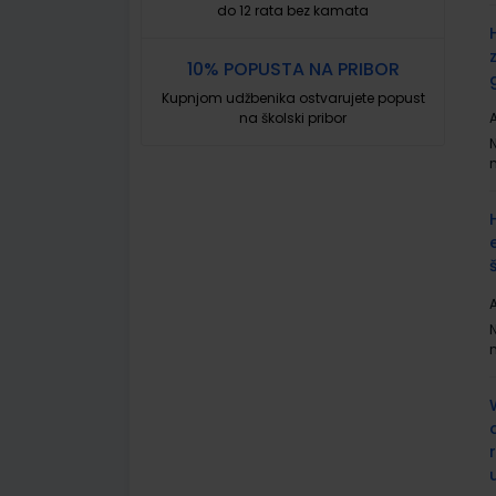
do 12 rata bez kamata
10% POPUSTA NA PRIBOR
Kupnjom udžbenika ostvarujete popust
na školski pribor
A
A