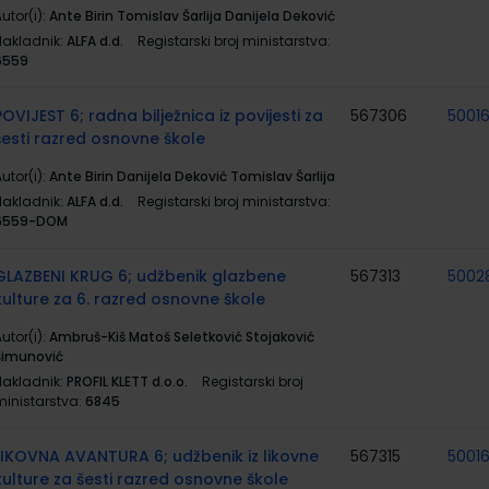
utor(i):
Ante Birin Tomislav Šarlija Danijela Deković
Nakladnik:
ALFA d.d.
Registarski broj ministarstva:
6559
POVIJEST 6; radna bilježnica iz povijesti za
567306
5001
šesti razred osnovne škole
utor(i):
Ante Birin Danijela Deković Tomislav Šarlija
Nakladnik:
ALFA d.d.
Registarski broj ministarstva:
6559-DOM
GLAZBENI KRUG 6; udžbenik glazbene
567313
5002
kulture za 6. razred osnovne škole
utor(i):
Ambruš-Kiš Matoš Seletković Stojaković
Šimunović
Nakladnik:
PROFIL KLETT d.o.o.
Registarski broj
ministarstva:
6845
LIKOVNA AVANTURA 6; udžbenik iz likovne
567315
5001
kulture za šesti razred osnovne škole