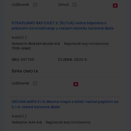
Udžbenik
Omot
ISTRAŽUJEMO NAŠ SVIJET 3; (KUTIJA) radna bilježnica s
priborom za istraživanje u trećem razredu osnovne škole
Autor(i):
/
Nakladnik:
ŠKOLSKA KNJIGA d.d.
Registarski broj ministarstva:
7035-DOM2
SKU:
CIJENA:
567765
26,00 €
ŠIFRA OMOTA:
Udžbenik
LIKOVNA MAPA 3 i 4; likovna mapa s kolaž i raster papirom za
3. i 4. razred osnovne škole
Autor(i):
/
Nakladnik:
ALFA d.d.
Registarski broj ministarstva: