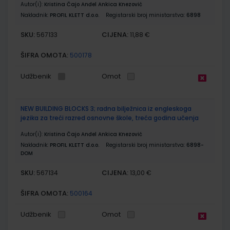
Autor(i):
Kristina Čajo Anđel Ankica Knezović
Nakladnik:
PROFIL KLETT d.o.o.
Registarski broj ministarstva:
6898
SKU:
CIJENA:
567133
11,88 €
ŠIFRA OMOTA:
500178
Udžbenik
Omot
NEW BUILDING BLOCKS 3; radna bilježnica iz engleskoga
jezika za treći razred osnovne škole, treća godina učenja
Autor(i):
Kristina Čajo Anđel Ankica Knezović
Nakladnik:
PROFIL KLETT d.o.o.
Registarski broj ministarstva:
6898-
DOM
SKU:
CIJENA:
567134
13,00 €
ŠIFRA OMOTA:
500164
Udžbenik
Omot