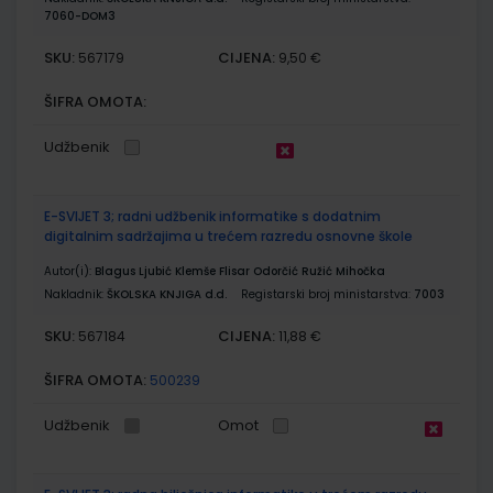
7060-DOM3
SKU:
CIJENA:
567179
9,50 €
ŠIFRA OMOTA:
Udžbenik
E-SVIJET 3; radni udžbenik informatike s dodatnim
digitalnim sadržajima u trećem razredu osnovne škole
Autor(i):
Blagus Ljubić Klemše Flisar Odorčić Ružić Mihočka
Nakladnik:
ŠKOLSKA KNJIGA d.d.
Registarski broj ministarstva:
7003
SKU:
CIJENA:
567184
11,88 €
ŠIFRA OMOTA:
500239
Udžbenik
Omot