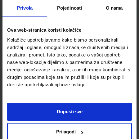
Privola
Pojedinosti
O nama
Udžbenik
Omot
ISTRAŽUJEMO NAŠ SVIJET 3; radna bilježnica za prirodu i
Ova web-stranica koristi kolačiće
društvo u trećem razredu osnovne škole
Kolačiće upotrebljavamo kako bismo personalizirali
Autor(i):
Alena Letina Tamara Kisovar Ivanda Zdenko Braičić
sadržaj i oglase, omogućili značajke društvenih medija i
Nakladnik:
ŠKOLSKA KNJIGA d.d.
Registarski broj ministarstva:
analizirali promet. Isto tako, podatke o vašoj upotrebi
7035-DOM
naše web-lokacije dijelimo s partnerima za društvene
SKU:
CIJENA:
567198
11,00 €
medije, oglašavanje i analizu, a oni ih mogu kombinirati s
drugim podacima koje ste im pružili ili koje su prikupili
ŠIFRA OMOTA:
500239
dok ste upotrebljavali njihove usluge.
Udžbenik
Omot
Dopusti sve
ISTRAŽUJEMO NAŠ SVIJET 3; nastavni listići za prirodu i
društvo u trećem razredu osnovne škole
Autor(i):
Majda Bučanac
Prilagodi
Nakladnik:
ŠKOLSKA KNJIGA d.d.
Registarski broj ministarstva: