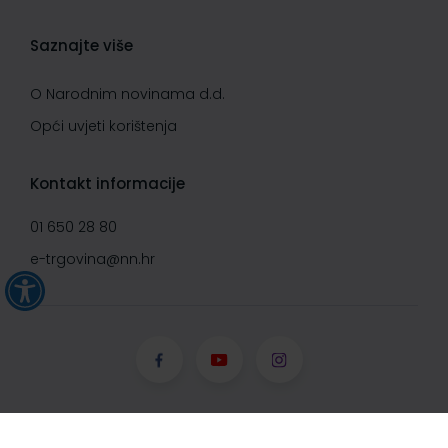
Saznajte više
O Narodnim novinama d.d.
Opći uvjeti korištenja
Kontakt informacije
01 650 28 80
e-trgovina@nn.hr