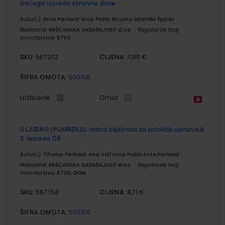
trećega razreda osnovne škole
Autor(i):
Ante Pavlović Ivica Pažin Mirjana Džambo Šporec
Nakladnik:
KRŠĆANSKA SADAŠNJOST d.o.o.
Registarski broj
ministarstva:
6700
SKU:
CIJENA:
567202
11,88 €
ŠIFRA OMOTA:
500156
Udžbenik
Omot
U LJUBAVI I POMIRENJU; radna bilježnica za katolički vjeronauk
3. razreda OŠ
Autor(i):
Tihana Petković Ana Volf Ivica Pažin Ante Pavlović
Nakladnik:
KRŠĆANSKA SADAŠNJOST d.o.o.
Registarski broj
ministarstva:
6700-DOM
SKU:
CIJENA:
567758
8,71 €
ŠIFRA OMOTA:
500156