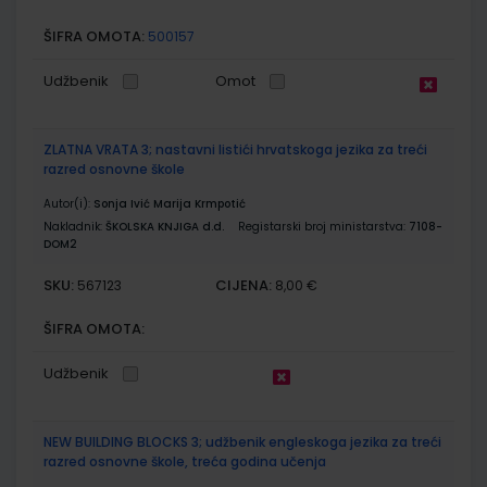
ŠIFRA OMOTA:
500157
Udžbenik
Omot
ZLATNA VRATA 3; nastavni listići hrvatskoga jezika za treći
razred osnovne škole
Autor(i):
Sonja Ivić Marija Krmpotić
Nakladnik:
ŠKOLSKA KNJIGA d.d.
Registarski broj ministarstva:
7108-
DOM2
SKU:
CIJENA:
567123
8,00 €
ŠIFRA OMOTA:
Udžbenik
NEW BUILDING BLOCKS 3; udžbenik engleskoga jezika za treći
razred osnovne škole, treća godina učenja