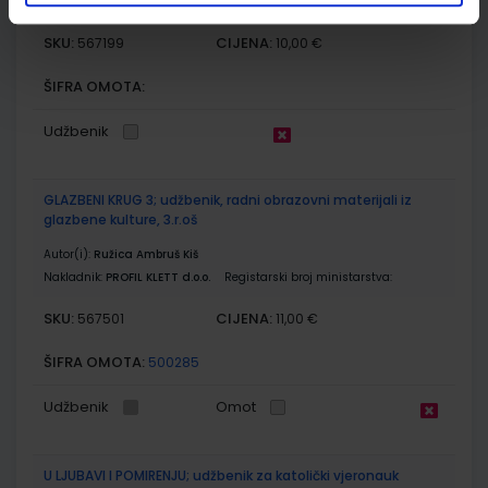
7035-DOM3
SKU:
CIJENA:
567199
10,00 €
ŠIFRA OMOTA:
Udžbenik
GLAZBENI KRUG 3; udžbenik, radni obrazovni materijali iz
glazbene kulture, 3.r.oš
Autor(i):
Ružica Ambruš Kiš
Nakladnik:
PROFIL KLETT d.o.o.
Registarski broj ministarstva:
SKU:
CIJENA:
567501
11,00 €
ŠIFRA OMOTA:
500285
Udžbenik
Omot
U LJUBAVI I POMIRENJU; udžbenik za katolički vjeronauk