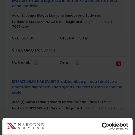
E-SVIJET 3; radna bilježnica informatike u trećem razredu
osnovne škole
Autor(i):
Josipa Blagus Marijana Šundov Ana Budojević
Nakladnik:
ŠKOLSKA KNJIGA d.d.
Registarski broj ministarstva:
7003-DOM
SKU:
CIJENA:
567185
11,50 €
ŠIFRA OMOTA:
500744
Udžbenik
Omot
ISTRAŽUJEMO NAŠ SVIJET 3; udžbenik za prirodu i društvo s
dodatnim digitalnim sadržajima u trećem razredu osnovne
škole
Autor(i):
Alena Letina Tamara Kisovar Ivanda Zdenko Braičić
Nakladnik:
ŠKOLSKA KNJIGA d.d.
Registarski broj ministarstva:
7035
SKU:
CIJENA:
567197
11,88 €
ŠIFRA OMOTA:
500239