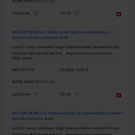
ŠIFRA OMOTA:
500239
Udžbenik
Omot
MOJ SRETNI BROJ 3; zbirka zadataka za matematiku u
trećem razredu osnovne škole
Autor(i):
Sanja Jakovljević Rogić Dubravka Miklec Graciella Prtajin
Nakladnik:
ŠKOLSKA KNJIGA d.d.
Registarski broj ministarstva:
7060-DOM2
SKU:
CIJENA:
567178
12,00 €
ŠIFRA OMOTA:
500239
Udžbenik
Omot
MOJ SRETNI BROJ 3; nastavni listići za matematiku u trećem
razredu osnovne škole
Autor(i):
Sanja Jakovljević Rogić Dubravka Miklec Graciella Prtajin
Nakladnik:
ŠKOLSKA KNJIGA d.d.
Registarski broj ministarstva: