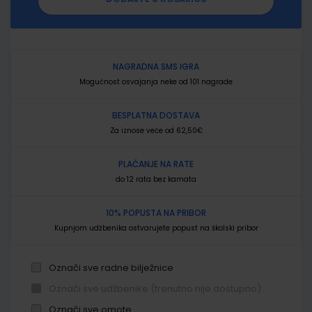
NAGRADNA SMS IGRA
Mogućnost osvajanja neke od 101 nagrade
BESPLATNA DOSTAVA
Za iznose veće od 62,50€
PLAĆANJE NA RATE
do 12 rata bez kamata
10% POPUSTA NA PRIBOR
Kupnjom udžbenika ostvarujete popust na školski pribor
Označi sve radne bilježnice
Označi sve udžbenike (trenutno nije dostupno)
Označi sve omote