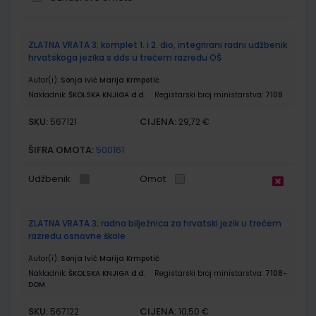
Grupirani
ZLATNA VRATA 3; komplet 1. i 2. dio, integrirani radni udžbenik
proizvodi
hrvatskoga jezika s dds u trećem razredu OŠ
Autor(i):
Sonja Ivić Marija Krmpotić
Nakladnik:
ŠKOLSKA KNJIGA d.d.
Registarski broj ministarstva:
7108
SKU:
CIJENA:
567121
29,72 €
ŠIFRA OMOTA:
500161
Udžbenik
Omot
ZLATNA VRATA 3; radna bilježnica za hrvatski jezik u trećem
razredu osnovne škole
Autor(i):
Sonja Ivić Marija Krmpotić
Nakladnik:
ŠKOLSKA KNJIGA d.d.
Registarski broj ministarstva:
7108-
DOM
SKU:
CIJENA:
567122
10,50 €