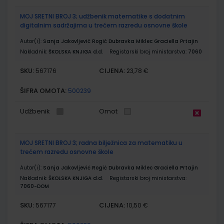
MOJ SRETNI BROJ 3; udžbenik matematike s dodatnim
digitalnim sadržajima u trećem razredu osnovne škole
Autor(i):
Sanja Jakovljević Rogić Dubravka Miklec Graciella Prtajin
Nakladnik:
ŠKOLSKA KNJIGA d.d.
Registarski broj ministarstva:
7060
SKU:
CIJENA:
567176
23,78 €
ŠIFRA OMOTA:
500239
Udžbenik
Omot
MOJ SRETNI BROJ 3; radna bilježnica za matematiku u
trećem razredu osnovne škole
Autor(i):
Sanja Jakovljević Rogić Dubravka Miklec Graciella Prtajin
Nakladnik:
ŠKOLSKA KNJIGA d.d.
Registarski broj ministarstva:
7060-DOM
SKU:
CIJENA:
567177
10,50 €