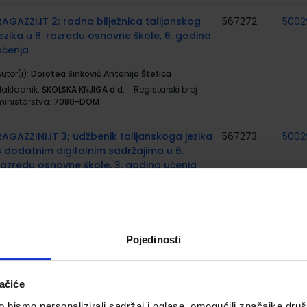
RAGAZZI.IT 2; radna bilježnica talijanskog
567272
5002
jezika u 6. razredu osnovne škole, 6. godina
učenja
utor(i):
Dorotea Sinković Antonija Štefica
Nakladnik:
ŠKOLSKA KNJIGA d.d.
Registarski broj
ministarstva:
7080-DOM
RAGAZZINI.IT 3; udžbenik talijanskoga jezika
567273
5002
s dodatnim digitalnim sadržajima u 6.
razredu osnovne škole, 3. godina učenja
utor(i):
Nina Karković Andreja Mrkonjić
Nakladnik:
ŠKOLSKA KNJIGA d.d.
Registarski broj
ministarstva:
7082
Pojedinosti
RAGAZZINI.IT 3; radna bilježnica
567274
5002
talijanskoga jezika u 6. razredu osnovne
škole, 3. godina učenja
ačiće
utor(i):
Nina Karković Andreja Mrkonjić
bismo personalizirali sadržaj i oglase, omogućili značajke društv