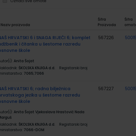
Označi sve omote
Šifra
Šifra
Naziv proizvoda
Proizvoda
omot
rupirani
roizvodi
NAŠ HRVATSKI 6 i SNAGA RIJEČI 6; komplet
567226
5001
udžbenik i čitanka u šestome razredu
osnovne škole
utor(i):
Anita Šojat
Nakladnik:
ŠKOLSKA KNJIGA d.d.
Registarski broj
ministarstva:
7065;7066
NAŠ HRVATSKI 6; radna bilježnica
567227
5001
hrvatskoga jezika u šestome razredu
osnovne škole
utor(i):
Anita Šojat Vjekoslava Hrastović Nada
Marguš
Nakladnik:
ŠKOLSKA KNJIGA d.d.
Registarski broj
ministarstva:
7066-DOM