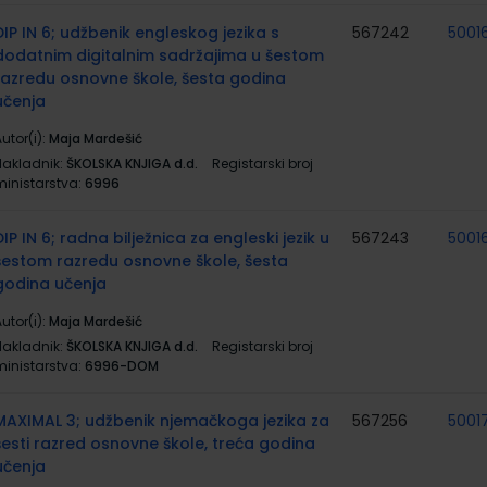
DIP IN 6; udžbenik engleskog jezika s
567242
5001
dodatnim digitalnim sadržajima u šestom
razredu osnovne škole, šesta godina
učenja
utor(i):
Maja Mardešić
Nakladnik:
ŠKOLSKA KNJIGA d.d.
Registarski broj
ministarstva:
6996
DIP IN 6; radna bilježnica za engleski jezik u
567243
5001
šestom razredu osnovne škole, šesta
godina učenja
utor(i):
Maja Mardešić
Nakladnik:
ŠKOLSKA KNJIGA d.d.
Registarski broj
ministarstva:
6996-DOM
MAXIMAL 3; udžbenik njemačkoga jezika za
567256
5001
šesti razred osnovne škole, treća godina
učenja