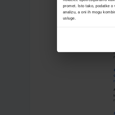
promet. Isto tako, podatke o 
analizu, a oni ih mogu kombini
usluge.
A
A