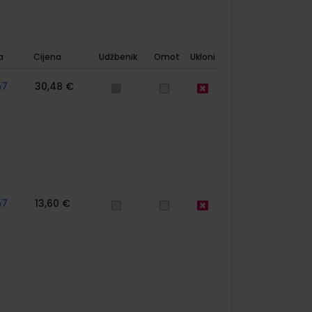
a
Cijena
Udžbenik
Omot
Ukloni
57
30,48 €
57
13,60 €