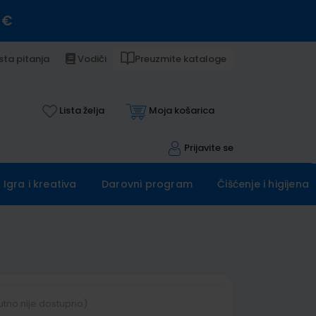
 €
sta pitanja
Vodiči
Preuzmite kataloge
Lista želja
Moja košarica
Prijavite se
Igra i kreativa
Darovni program
Čišćenje i higijena
utno nije dostupno)