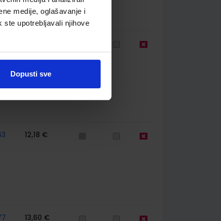
ene medije, oglašavanje i
k ste upotrebljavali njihove
75
24,38 €
Dopusti sve
63
12,18 €
77
13,60 €