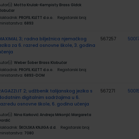
utor(i):
Motta Krulak-Kempisty Brass Glđck
Klobučar
Nakladnik:
PROFIL KLETT d.o.o.
Registarski broj
ministarstva:
6893
MAXIMAL 3; radna bilježnica njemačkog
567257
5001
jezika za 6. razred osnovne škole, 3. godina
učenja
utor(i):
Weber Šober Brass Klobučar
Nakladnik:
PROFIL KLETT d.o.o.
Registarski broj
ministarstva:
6893-DOM
RAGAZZI.IT 2; udžbenik talijanskog jezika s
567271
5001
dodatnim digitalnim sadržajima u 6.
razredu osnovne škole, 6. godina učenja
utor(i):
Nina Karković Andreja Mrkonjić Margareta
Đordić
Nakladnik:
ŠKOLSKA KNJIGA d.d.
Registarski broj
ministarstva:
7080