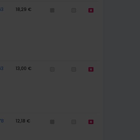
63
18,29 €
63
13,00 €
78
12,18 €