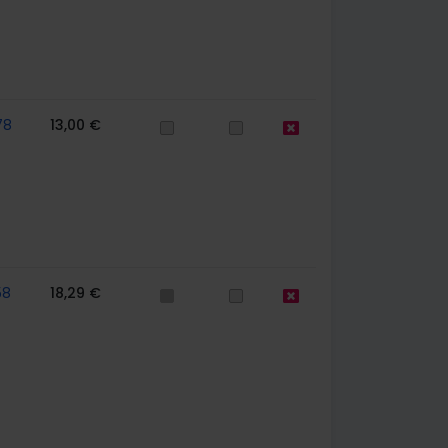
78
13,00 €
58
18,29 €