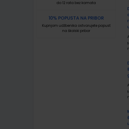
do 12 rata bez kamata
10% POPUSTA NA PRIBOR
Kupnjom udžbenika ostvarujete popust
na školski pribor
A
A