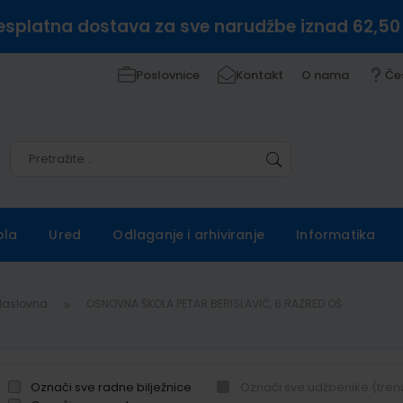
esplatna dostava za sve narudžbe iznad 62,50
Poslovnice
Kontakt
O nama
Če
Pretražite
Pretražite
ola
Ured
Odlaganje i arhiviranje
Informatika
Naslovna
OSNOVNA ŠKOLA PETAR BERISLAVIĆ, 6.RAZRED OŠ
Označi sve radne bilježnice
Označi sve udžbenike (tren