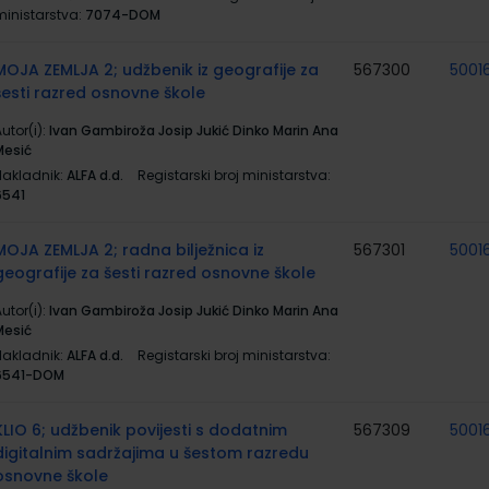
ministarstva:
7074-DOM
MOJA ZEMLJA 2; udžbenik iz geografije za
567300
5001
šesti razred osnovne škole
utor(i):
Ivan Gambiroža Josip Jukić Dinko Marin Ana
Mesić
Nakladnik:
ALFA d.d.
Registarski broj ministarstva:
6541
MOJA ZEMLJA 2; radna bilježnica iz
567301
5001
geografije za šesti razred osnovne škole
utor(i):
Ivan Gambiroža Josip Jukić Dinko Marin Ana
Mesić
Nakladnik:
ALFA d.d.
Registarski broj ministarstva:
6541-DOM
KLIO 6; udžbenik povijesti s dodatnim
567309
5001
digitalnim sadržajima u šestom razredu
osnovne škole