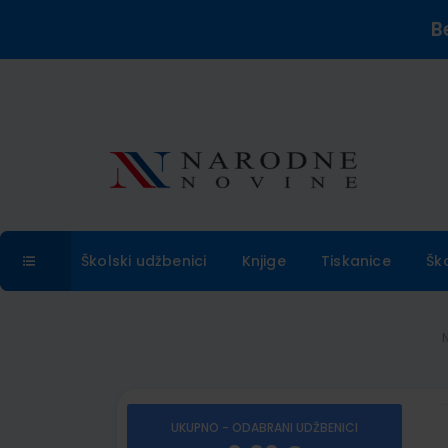
B
Školski udžbenici
Knjige
Tiskanice
Šk
UKUPNO - ODABRANI UDŽBENICI