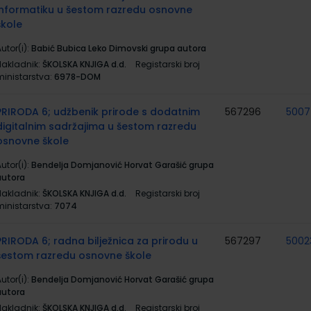
informatiku u šestom razredu osnovne
škole
utor(i):
Babić Bubica Leko Dimovski grupa autora
Nakladnik:
ŠKOLSKA KNJIGA d.d.
Registarski broj
ministarstva:
6978-DOM
PRIRODA 6; udžbenik prirode s dodatnim
567296
500
digitalnim sadržajima u šestom razredu
osnovne škole
utor(i):
Bendelja Domjanović Horvat Garašić grupa
autora
Nakladnik:
ŠKOLSKA KNJIGA d.d.
Registarski broj
ministarstva:
7074
PRIRODA 6; radna bilježnica za prirodu u
567297
5002
šestom razredu osnovne škole
utor(i):
Bendelja Domjanović Horvat Garašić grupa
autora
Nakladnik:
ŠKOLSKA KNJIGA d.d.
Registarski broj