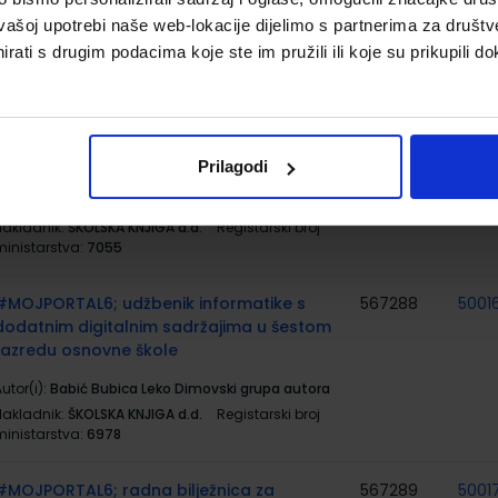
Nakladnik:
ŠKOLSKA KNJIGA d.d.
Registarski broj
vašoj upotrebi naše web-lokacije dijelimo s partnerima za društv
ministarstva:
7082-DOM
rati s drugim podacima koje ste im pružili ili koje su prikupili do
MATEMATIKA 6; komplet 1. i 2. dio, udžbenik
567279
5001
matematike sdds u šestom razredu
osnovne škole sa zadatcima za rješavanje
Prilagodi
utor(i):
Antunović Piton Bogner Boroš Brkić Kuliš
Rodiger Zvelf
Nakladnik:
ŠKOLSKA KNJIGA d.d.
Registarski broj
ministarstva:
7055
#MOJPORTAL6; udžbenik informatike s
567288
5001
dodatnim digitalnim sadržajima u šestom
razredu osnovne škole
utor(i):
Babić Bubica Leko Dimovski grupa autora
Nakladnik:
ŠKOLSKA KNJIGA d.d.
Registarski broj
ministarstva:
6978
#MOJPORTAL6; radna bilježnica za
567289
5001