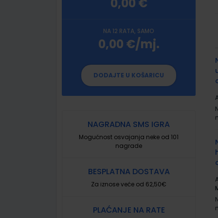
0,00 €
NA 12 RATA, SAMO
0,00 €/mj.
G
p
DODAJTE U KOŠARICU
A
NAGRADNA SMS IGRA
Mogućnost osvajanja neke od 101
nagrade
BESPLATNA DOSTAVA
A
Za iznose veće od 62,50€
PLAĆANJE NA RATE