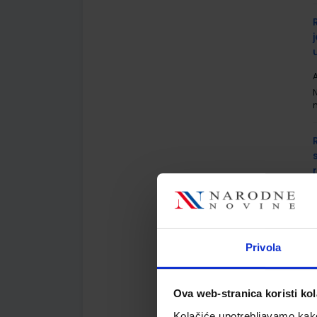
A
A
Privola
Ova web-stranica koristi kol
A
Kolačiće upotrebljavamo kako 