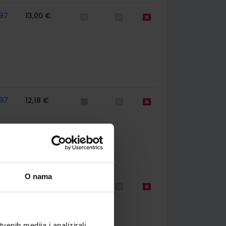
97
13,00 €
97
12,18 €
O nama
97
13,00 €
enih medija i analizirali