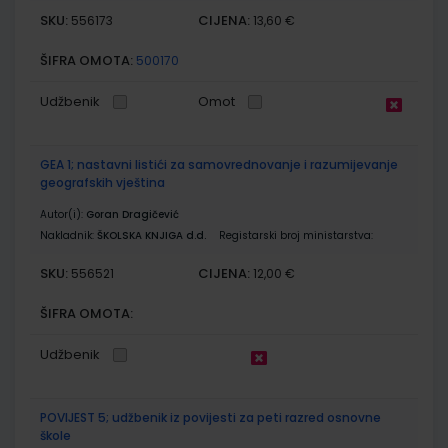
SKU:
CIJENA:
556173
13,60 €
ŠIFRA OMOTA:
500170
Udžbenik
Omot
GEA 1; nastavni listići za samovrednovanje i razumijevanje
geografskih vještina
Autor(i):
Goran Dragičević
Nakladnik:
ŠKOLSKA KNJIGA d.d.
Registarski broj ministarstva:
SKU:
CIJENA:
556521
12,00 €
ŠIFRA OMOTA:
Udžbenik
POVIJEST 5; udžbenik iz povijesti za peti razred osnovne
škole