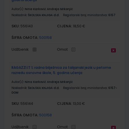
Autor(i):
Nina Karković Andreja Mrkonjić
Nakladnik:
ŠKOLSKA KNJIGA d.d.
Registarski broj ministarstva:
6157
SKU:
CIJENA:
556143
18,50 €
ŠIFRA OMOTA:
500158
Udžbenik
Omot
RAGAZZI.IT 1; radna bilježnica za talijanski jezik u petome
razredu osnovne škole, 5. godina učenja
Autor(i):
Nina Karković Andreja Mrkonjić
Nakladnik:
ŠKOLSKA KNJIGA d.d.
Registarski broj ministarstva:
6157-
DOM
SKU:
CIJENA:
556144
13,00 €
ŠIFRA OMOTA:
500158
Udžbenik
Omot