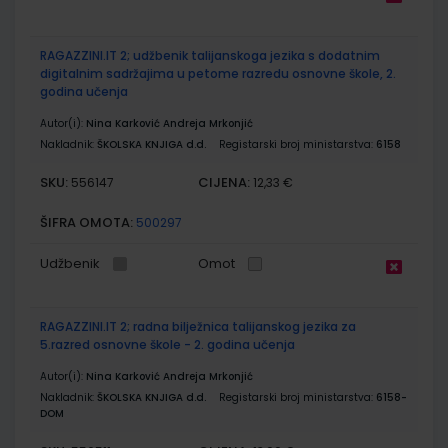
RAGAZZINI.IT 2; udžbenik talijanskoga jezika s dodatnim
digitalnim sadržajima u petome razredu osnovne škole, 2.
godina učenja
Autor(i):
Nina Karković Andreja Mrkonjić
Nakladnik:
ŠKOLSKA KNJIGA d.d.
Registarski broj ministarstva:
6158
SKU:
CIJENA:
556147
12,33 €
ŠIFRA OMOTA:
500297
Udžbenik
Omot
RAGAZZINI.IT 2; radna bilježnica talijanskog jezika za
5.razred osnovne škole - 2. godina učenja
Autor(i):
Nina Karković Andreja Mrkonjić
Nakladnik:
ŠKOLSKA KNJIGA d.d.
Registarski broj ministarstva:
6158-
DOM