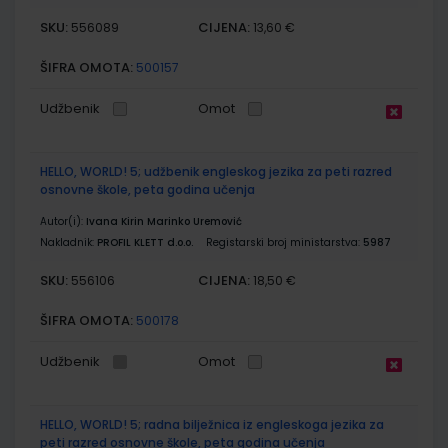
SKU:
CIJENA:
556089
13,60 €
ŠIFRA OMOTA:
500157
Udžbenik
Omot
HELLO, WORLD! 5; udžbenik engleskog jezika za peti razred
osnovne škole, peta godina učenja
Autor(i):
Ivana Kirin Marinko Uremović
Nakladnik:
PROFIL KLETT d.o.o.
Registarski broj ministarstva:
5987
SKU:
CIJENA:
556106
18,50 €
ŠIFRA OMOTA:
500178
Udžbenik
Omot
HELLO, WORLD! 5; radna bilježnica iz engleskoga jezika za
peti razred osnovne škole, peta godina učenja