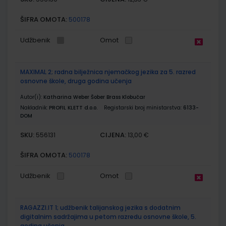
ŠIFRA OMOTA:
500178
Udžbenik
Omot
MAXIMAL 2; radna bilježnica njemačkog jezika za 5. razred
osnovne škole, druga godina učenja
Autor(i):
Katharina Weber Šober Brass Klobučar
Nakladnik:
PROFIL KLETT d.o.o.
Registarski broj ministarstva:
6133-
DOM
SKU:
CIJENA:
556131
13,00 €
ŠIFRA OMOTA:
500178
Udžbenik
Omot
RAGAZZI.IT 1; udžbenik talijanskog jezika s dodatnim
digitalnim sadržajima u petom razredu osnovne škole, 5.
godina učenja