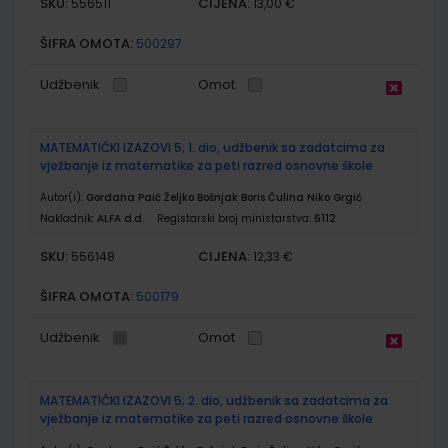
SKU:
CIJENA:
556511
13,00 €
ŠIFRA OMOTA:
500297
Udžbenik
Omot
MATEMATIČKI IZAZOVI 5; 1. dio, udžbenik sa zadatcima za
vježbanje iz matematike za peti razred osnovne škole
Autor(i):
Gordana Paić Željko Bošnjak Boris Čulina Niko Grgić
Nakladnik:
ALFA d.d.
Registarski broj ministarstva:
6112
SKU:
CIJENA:
556148
12,33 €
ŠIFRA OMOTA:
500179
Udžbenik
Omot
MATEMATIČKI IZAZOVI 5; 2. dio, udžbenik sa zadatcima za
vježbanje iz matematike za peti razred osnovne škole