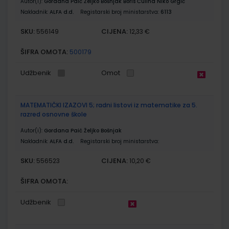
Autor(i):
Gordana Paić Željko Bošnjak Boris Čulina Niko Grgić
Nakladnik:
ALFA d.d.
Registarski broj ministarstva:
6113
SKU:
CIJENA:
556149
12,33 €
ŠIFRA OMOTA:
500179
Udžbenik
Omot
MATEMATIČKI IZAZOVI 5; radni listovi iz matematike za 5.
razred osnovne škole
Autor(i):
Gordana Paić Željko Bošnjak
Nakladnik:
ALFA d.d.
Registarski broj ministarstva:
SKU:
CIJENA:
556523
10,20 €
ŠIFRA OMOTA:
Udžbenik