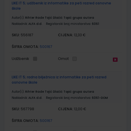
LIKE IT 5; udžbenik iz informatike za peti razred osnovne
škole
Autor(i):
Rihter Rade Tojić Dlačić Topić grupa autora
Nakladnik:
ALFA d.d.
Registarski broj ministarstva:
6061
SKU:
CIJENA:
556187
12,33 €
ŠIFRA OMOTA:
500167
Udžbenik
Omot
LIKE IT 5; radna bilježnica iz informatike za peti razred
osnovne škole
Autor(i):
Rihter Rade Tojić Dlačić Topić grupa autora
Nakladnik:
ALFA d.d.
Registarski broj ministarstva:
6061-DOM
SKU:
CIJENA:
567798
12,00 €
ŠIFRA OMOTA:
500167