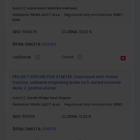
Autor(i):
Ivana Karin Marinko Uremović
Nakladnik:
PROFIL KLETT d.o.o.
Registarski broj ministarstva:
5987-
DOM
SKU:
CIJENA:
556476
13,00 €
ŠIFRA OMOTA:
500164
Udžbenik
Omot
PROJECT EXPLORE PLUS STARTER; Class book with Online
Practice, udžbenik engleskog jezika za 5. razred osnovne
škole, 2. godina učenja
Autor(i):
Sarah Philips Paul Shipton
Nakladnik:
PROFIL KLETT d.o.o.
Registarski broj ministarstva:
5992
SKU:
CIJENA:
556114
12,33 €
ŠIFRA OMOTA:
500178