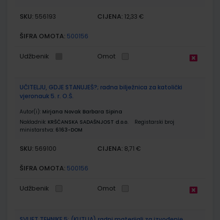
SKU:
CIJENA:
556193
12,33 €
ŠIFRA OMOTA:
500156
Udžbenik
Omot
UČITELJU, GDJE STANUJEŠ?; radna bilježnica za katolički
vjeronauk 5. r. O.Š.
Autor(i):
Mirjana Novak Barbara Sipina
Nakladnik:
KRŠĆANSKA SADAŠNJOST d.o.o.
Registarski broj
ministarstva:
6163-DOM
SKU:
CIJENA:
569100
8,71 €
ŠIFRA OMOTA:
500156
Udžbenik
Omot
SVIJET TEHNIKE 5; (KUTIJA) radni materijali za izvođenje