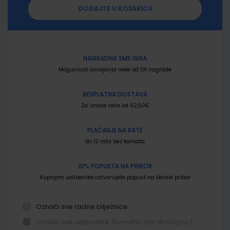
DODAJTE U KOŠARICU
NAGRADNA SMS IGRA
Mogućnost osvajanja neke od 101 nagrade
BESPLATNA DOSTAVA
Za iznose veće od 62,50€
PLAĆANJE NA RATE
do 12 rata bez kamata
10% POPUSTA NA PRIBOR
Kupnjom udžbenika ostvarujete popust na školski pribor
Označi sve radne bilježnice
Označi sve udžbenike (trenutno nije dostupno)