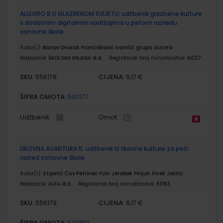
ALLEGRO 5 U GLAZBENOM SVIJETU; udžbenik glazbene kulture
s dodatnim digitalnim sadržajima u petom razredu
osnovne škole
Autor(i):
Banov Dvoxak Frančišković Ivančić grupa autora
Nakladnik:
ŠKOLSKA KNJIGA d.d.
Registarski broj ministarstva:
6027
SKU:
CIJENA:
556178
6,17 €
ŠIFRA OMOTA:
500177
Udžbenik
Omot
LIKOVNA AVANTURA 5; udžbenik iz likovne kulture za peti
razred osnovne škole
Autor(i):
Stipetić Čus Petrinec Fulir Jerabek Pinjuh Finek Jeličić
Nakladnik:
ALFA d.d.
Registarski broj ministarstva:
6093
SKU:
CIJENA:
556179
6,17 €
ŠIFRA OMOTA:
500160