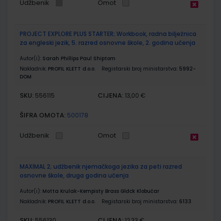
Udžbenik
Omot
PROJECT EXPLORE PLUS STARTER; Workbook, radna bilježnica
za engleski jezik, 5. razred osnovne škole, 2. godina učenja
Autor(i):
Sarah Phillips Paul Shiptom
Nakladnik:
PROFIL KLETT d.o.o.
Registarski broj ministarstva:
5992-
DOM
SKU:
CIJENA:
556115
13,00 €
ŠIFRA OMOTA:
500178
Udžbenik
Omot
MAXIMAL 2; udžbenik njemačkoga jezika za peti razred
osnovne škole, druga godina učenja
Autor(i):
Motta Krulak-Kempisty Brass Glđck Klobučar
Nakladnik:
PROFIL KLETT d.o.o.
Registarski broj ministarstva:
6133
SKU:
CIJENA:
556130
12,33 €