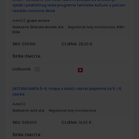
vježbi i praktičnog rada programa tehničke kulture u petom
razredu osnovne škole
Autor(i):
grupa autora
Nakladnik:
ŠKOLSKA KNJIGA d.d.
Registarski broj ministarstva:
6161-
DOM
SKU:
CIJENA:
556186
28,00 €
ŠIFRA OMOTA:
Udžbenik
LIKOVNA MAPA 5-6; mapa s kolaž i raster papirima za 5. i 6.
razred
Autor(i):
Nakladnik:
ALFA d.d.
Registarski broj ministarstva:
SKU:
CIJENA:
596000
14,00 €
ŠIFRA OMOTA: