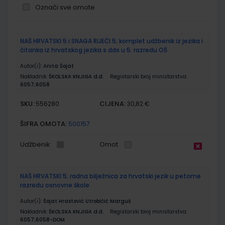
Označi sve omote
Grupirani
NAŠ HRVATSKI 5 i SNAGA RIJEČI 5; komplet udžbenik iz jezika i
proizvodi
čitanka iz hrvatskog jezika s dds u 5. razredu OŠ
Autor(i):
Anita Šojat
Nakladnik:
ŠKOLSKA KNJIGA d.d.
Registarski broj ministarstva:
6057;6058
SKU:
CIJENA:
556280
30,82 €
ŠIFRA OMOTA:
500157
Udžbenik
Omot
NAŠ HRVATSKI 5; radna bilježnica za hrvatski jezik u petome
razredu osnovne škole
Autor(i):
Šojat Hrastović Utrobičić Marguš
Nakladnik:
ŠKOLSKA KNJIGA d.d.
Registarski broj ministarstva:
6057;6058-DOM