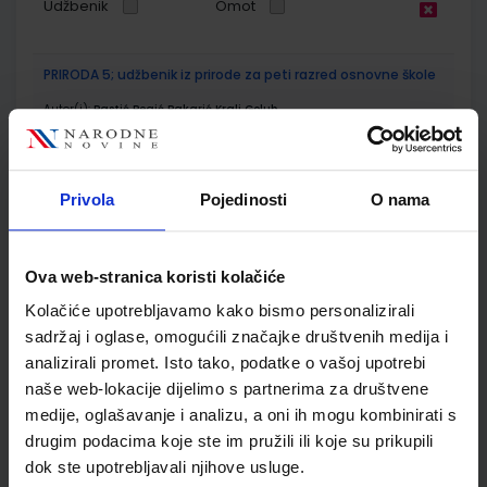
Udžbenik
Omot
PRIRODA 5; udžbenik iz prirode za peti razred osnovne škole
Autor(i):
Bastić Begić Bakarić Kralj Golub
Nakladnik:
ALFA d.d.
Registarski broj ministarstva:
6138
SKU:
CIJENA:
556157
9,25 €
Privola
Pojedinosti
O nama
ŠIFRA OMOTA:
500160
Udžbenik
Omot
Ova web-stranica koristi kolačiće
Kolačiće upotrebljavamo kako bismo personalizirali
PRIRODA 5; radna bilježnica za peti razred osnovne škole
sadržaj i oglase, omogućili značajke društvenih medija i
analizirali promet. Isto tako, podatke o vašoj upotrebi
Autor(i):
Bastić Begić Bakarić Kralj Golub
Nakladnik:
ALFA d.d.
Registarski broj ministarstva:
6138-DOM
naše web-lokacije dijelimo s partnerima za društvene
medije, oglašavanje i analizu, a oni ih mogu kombinirati s
SKU:
CIJENA:
556163
12,00 €
drugim podacima koje ste im pružili ili koje su prikupili
dok ste upotrebljavali njihove usluge.
ŠIFRA OMOTA:
500160