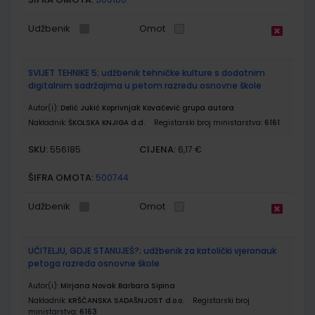
Udžbenik
Omot
SVIJET TEHNIKE 5; udžbenik tehničke kulture s dodatnim
digitalnim sadržajima u petom razredu osnovne škole
Autor(i):
Delić Jukić Koprivnjak Kovačević grupa autora
Nakladnik:
ŠKOLSKA KNJIGA d.d.
Registarski broj ministarstva:
6161
SKU:
CIJENA:
556185
6,17 €
ŠIFRA OMOTA:
500744
Udžbenik
Omot
UČITELJU, GDJE STANUJEŠ?; udžbenik za katolički vjeronauk
petoga razreda osnovne škole
Autor(i):
Mirjana Novak Barbara Sipina
Nakladnik:
KRŠĆANSKA SADAŠNJOST d.o.o.
Registarski broj
ministarstva:
6163