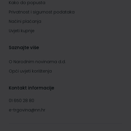
Kako do popusta
Privatnost i sigurnost podataka
Načini plaćanja
Uvjeti kupnje
Saznajte više
O Narodnim novinama d.d.
Opći uvjeti korištenja
Kontakt informacije
01 650 28 80
e-trgovina@nn.hr