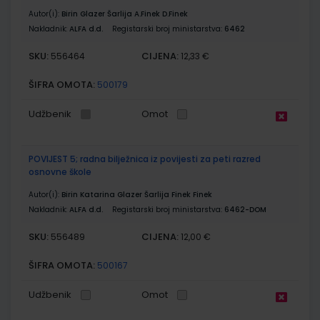
Autor(i):
Birin Glazer Šarlija A.Finek D.Finek
Nakladnik:
ALFA d.d.
Registarski broj ministarstva:
6462
SKU:
CIJENA:
556464
12,33 €
ŠIFRA OMOTA:
500179
Udžbenik
Omot
POVIJEST 5; radna bilježnica iz povijesti za peti razred
osnovne škole
Autor(i):
Birin Katarina Glazer Šarlija Finek Finek
Nakladnik:
ALFA d.d.
Registarski broj ministarstva:
6462-DOM
SKU:
CIJENA:
556489
12,00 €
ŠIFRA OMOTA:
500167
Udžbenik
Omot