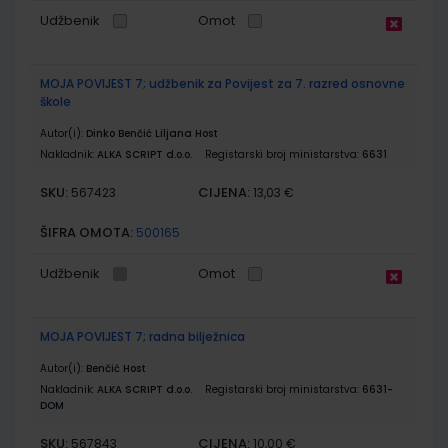
Udžbenik
Omot
MOJA POVIJEST 7; udžbenik za Povijest za 7. razred osnovne
škole
Autor(i):
Dinko Benčić Liljana Host
Nakladnik:
ALKA SCRIPT d.o.o.
Registarski broj ministarstva:
6631
SKU:
CIJENA:
567423
13,03 €
ŠIFRA OMOTA:
500165
Udžbenik
Omot
MOJA POVIJEST 7; radna bilježnica
Autor(i):
Benčić Host
Nakladnik:
ALKA SCRIPT d.o.o.
Registarski broj ministarstva:
6631-
DOM
SKU:
CIJENA:
567843
10,00 €