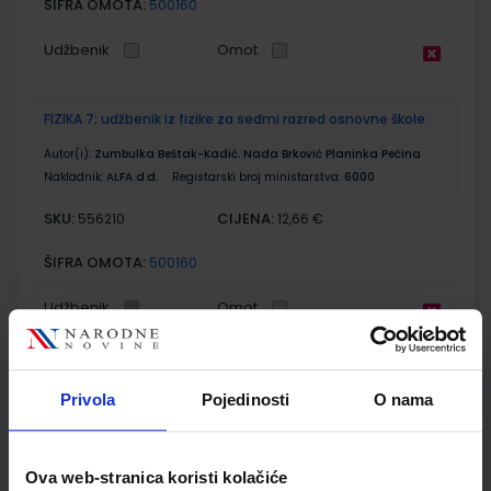
ŠIFRA OMOTA:
500160
Udžbenik
Omot
FIZIKA 7; udžbenik iz fizike za sedmi razred osnovne škole
Autor(i):
Zumbulka Beštak-Kadić. Nada Brković Planinka Pećina
Nakladnik:
ALFA d.d.
Registarski broj ministarstva:
6000
SKU:
CIJENA:
556210
12,66 €
ŠIFRA OMOTA:
500160
Udžbenik
Omot
FIZIKA 7; radna bilježnica iz fizike za sedmi razred osnovne
škole
Privola
Pojedinosti
O nama
Autor(i):
Beštak-Kadić Brković Pećina Spetić Šumić
Nakladnik:
ALFA d.d.
Registarski broj ministarstva:
6000-DOM
Ova web-stranica koristi kolačiće