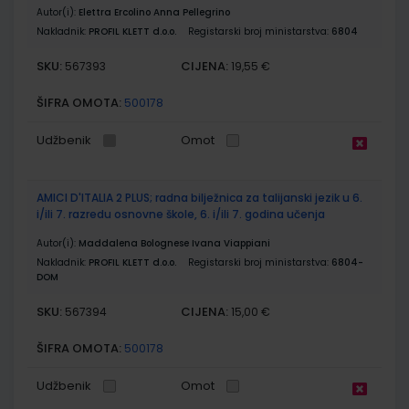
Autor(i):
Elettra Ercolino Anna Pellegrino
Nakladnik:
PROFIL KLETT d.o.o.
Registarski broj ministarstva:
6804
SKU:
CIJENA:
567393
19,55 €
ŠIFRA OMOTA:
500178
Udžbenik
Omot
AMICI D'ITALIA 2 PLUS; radna bilježnica za talijanski jezik u 6.
i/ili 7. razredu osnovne škole, 6. i/ili 7. godina učenja
Autor(i):
Maddalena Bolognese Ivana Viappiani
Nakladnik:
PROFIL KLETT d.o.o.
Registarski broj ministarstva:
6804-
DOM
SKU:
CIJENA:
567394
15,00 €
ŠIFRA OMOTA:
500178
Udžbenik
Omot