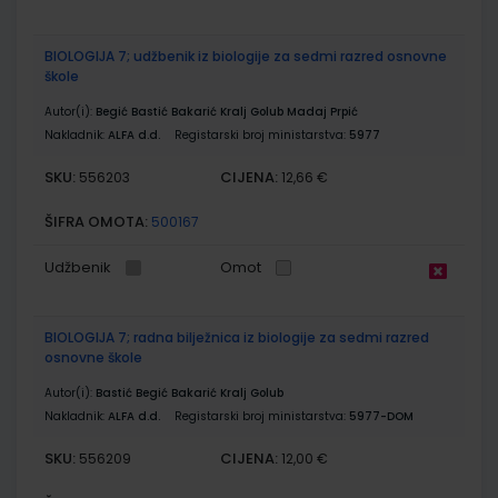
BIOLOGIJA 7; udžbenik iz biologije za sedmi razred osnovne
škole
Autor(i):
Begić Bastić Bakarić Kralj Golub Madaj Prpić
Nakladnik:
ALFA d.d.
Registarski broj ministarstva:
5977
SKU:
CIJENA:
556203
12,66 €
ŠIFRA OMOTA:
500167
Udžbenik
Omot
BIOLOGIJA 7; radna bilježnica iz biologije za sedmi razred
osnovne škole
Autor(i):
Bastić Begić Bakarić Kralj Golub
Nakladnik:
ALFA d.d.
Registarski broj ministarstva:
5977-DOM
SKU:
CIJENA:
556209
12,00 €