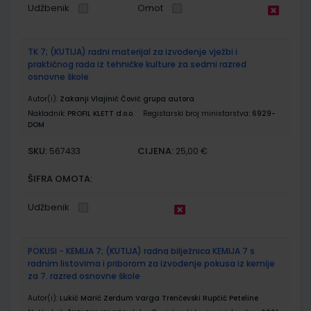
Udžbenik
Omot
TK 7; (KUTIJA) radni materijal za izvođenje vježbi i
praktičnog rada iz tehničke kulture za sedmi razred
osnovne škole
Autor(i):
Zakanji Vlajinić Čović grupa autora
Nakladnik:
PROFIL KLETT d.o.o.
Registarski broj ministarstva:
6929-
DOM
SKU:
CIJENA:
567433
25,00 €
ŠIFRA OMOTA:
Udžbenik
POKUSI - KEMIJA 7; (KUTIJA) radna bilježnica KEMIJA 7 s
radnim listovima i priborom za izvođenje pokusa iz kemije
za 7. razred osnovne škole
Autor(i):
Lukić Marić Zerdum Varga Trenčevski Rupčić Peteline