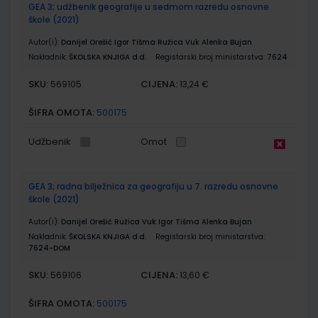
GEA 3; udžbenik geografije u sedmom razredu osnovne
škole (2021)
Autor(i):
Danijel Orešić Igor Tišma Ružica Vuk Alenka Bujan
Nakladnik:
ŠKOLSKA KNJIGA d.d.
Registarski broj ministarstva:
7624
SKU:
CIJENA:
569105
13,24 €
ŠIFRA OMOTA:
500175
Udžbenik
Omot
GEA 3; radna bilježnica za geografiju u 7. razredu osnovne
škole (2021)
Autor(i):
Danijel Orešić Ružica Vuk Igor Tišma Alenka Bujan
Nakladnik:
ŠKOLSKA KNJIGA d.d.
Registarski broj ministarstva:
7624-DOM
SKU:
CIJENA:
569106
13,60 €
ŠIFRA OMOTA:
500175