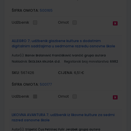
ŠIFRA OMOTA:
500165
Udžbenik
Omot
ALLEGRO 7; udžbenik glazbene kulture s dodatnim
digitalnim sadržajima u sedmome razredu osnovne škole
Autor(i):
Banov Brđanović Frančišković Ivančić grupa autora
Nakladnik:
ŠKOLSKA KNJIGA d.d.
Registarski broj ministarstva:
6982
SKU:
CIJENA:
567426
6,51 €
ŠIFRA OMOTA:
500177
Udžbenik
Omot
LIKOVNA AVANTURA 7; udžbenik iz likovne kulture za sedmi
razred osnovne škole
Autor(i):
Stipetić Čus Petrinec Fulir Jerabek grupa autora