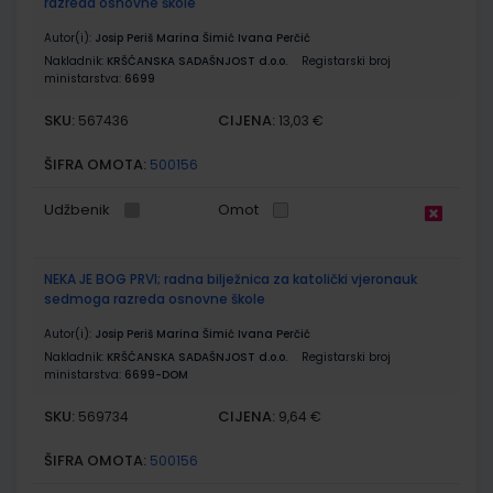
razreda osnovne škole
Autor(i):
Josip Periš Marina Šimić Ivana Perčić
Nakladnik:
KRŠĆANSKA SADAŠNJOST d.o.o.
Registarski broj
ministarstva:
6699
SKU:
CIJENA:
567436
13,03 €
ŠIFRA OMOTA:
500156
Udžbenik
Omot
NEKA JE BOG PRVI; radna bilježnica za katolički vjeronauk
sedmoga razreda osnovne škole
Autor(i):
Josip Periš Marina Šimić Ivana Perčić
Nakladnik:
KRŠĆANSKA SADAŠNJOST d.o.o.
Registarski broj
ministarstva:
6699-DOM
SKU:
CIJENA:
569734
9,64 €
ŠIFRA OMOTA:
500156