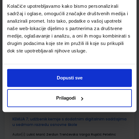
SKU:
CIJENA:
556211
12,00 €
Kolačiće upotrebljavamo kako bismo personalizirali
sadržaj i oglase, omogućili značajke društvenih medija i
ŠIFRA OMOTA:
500160
analizirali promet. Isto tako, podatke o vašoj upotrebi
Udžbenik
Omot
naše web-lokacije dijelimo s partnerima za društvene
medije, oglašavanje i analizu, a oni ih mogu kombinirati s
drugim podacima koje ste im pružili ili koje su prikupili
FIZIKA 7; zbirka zadataka za sedmi razred osnovne škole
dok ste upotrebljavali njihove usluge.
Autor(i):
Zumbulka Beštak Kadić Nada Brković Planinka Pećina
Nakladnik:
ALFA d.d.
Registarski broj ministarstva:
6000-DOM2
SKU:
CIJENA:
556504
10,00 €
Dopusti sve
ŠIFRA OMOTA:
500167
Prilagodi
Udžbenik
Omot
KEMIJA 7; udžbenik kemije s dodatnim digitalnim sadržajima
u sedmom razredu osnovne škole
Autor(i):
Lukić Marić Zerdun Trenčevska Varga Rupčić Petelinc