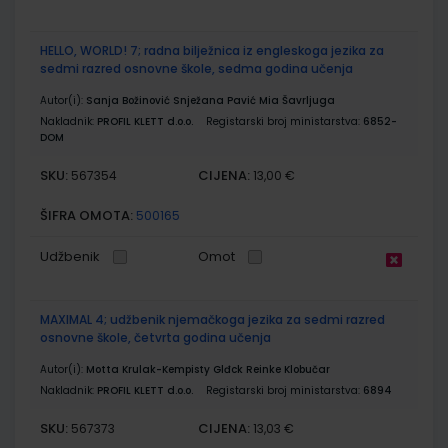
HELLO, WORLD! 7; radna bilježnica iz engleskoga jezika za
sedmi razred osnovne škole, sedma godina učenja
Autor(i):
Sanja Božinović Snježana Pavić Mia Šavrljuga
Nakladnik:
PROFIL KLETT d.o.o.
Registarski broj ministarstva:
6852-
DOM
SKU:
CIJENA:
567354
13,00 €
ŠIFRA OMOTA:
500165
Udžbenik
Omot
MAXIMAL 4; udžbenik njemačkoga jezika za sedmi razred
osnovne škole, četvrta godina učenja
Autor(i):
Motta Krulak-Kempisty Glđck Reinke Klobučar
Nakladnik:
PROFIL KLETT d.o.o.
Registarski broj ministarstva:
6894
SKU:
CIJENA:
567373
13,03 €