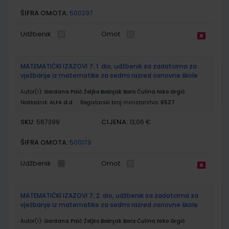
ŠIFRA OMOTA:
500297
Udžbenik
Omot
MATEMATIČKI IZAZOVI 7; 1. dio, udžbenik sa zadatcima za
vježbanje iz matematike za sedmi razred osnovne škole
Autor(i):
Gordana Paić Željko Bošnjak Boris Čulina Niko Grgić
Nakladnik:
ALFA d.d.
Registarski broj ministarstva:
6527
SKU:
CIJENA:
567399
13,06 €
ŠIFRA OMOTA:
500179
Udžbenik
Omot
MATEMATIČKI IZAZOVI 7; 2. dio, udžbenik sa zadatcima za
vježbanje iz matematike za sedmi razred osnovne škole
Autor(i):
Gordana Paić Željko Bošnjak Boris Čulina Niko Grgić