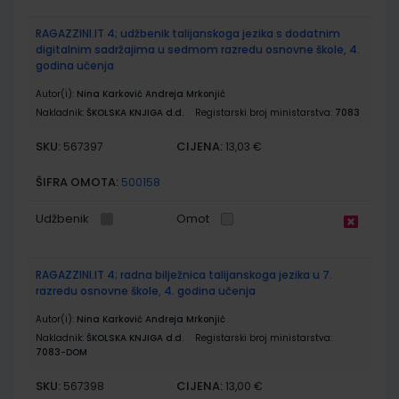
RAGAZZINI.IT 4; udžbenik talijanskoga jezika s dodatnim
digitalnim sadržajima u sedmom razredu osnovne škole, 4.
godina učenja
Autor(i):
Nina Karković Andreja Mrkonjić
Nakladnik:
ŠKOLSKA KNJIGA d.d.
Registarski broj ministarstva:
7083
SKU:
CIJENA:
567397
13,03 €
ŠIFRA OMOTA:
500158
Udžbenik
Omot
RAGAZZINI.IT 4; radna bilježnica talijanskoga jezika u 7.
razredu osnovne škole, 4. godina učenja
Autor(i):
Nina Karković Andreja Mrkonjić
Nakladnik:
ŠKOLSKA KNJIGA d.d.
Registarski broj ministarstva:
7083-DOM
SKU:
CIJENA:
567398
13,00 €