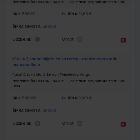
Nakladnik:
ŠKOLSKA KNJIGA d.d.
Registarski broj ministarstva:
6091
SKU:
CIJENA:
556221
12,66 €
ŠIFRA OMOTA:
500163
Udžbenik
Omot
KEMIJA 7; radna bilježnica za kemiju u sedmom razredu
osnovne škole
Autor(i):
Lukić Marić Zerdun Trenčevska Varga
Nakladnik:
ŠKOLSKA KNJIGA d.d.
Registarski broj ministarstva:
6091-
DOM
SKU:
CIJENA:
556222
13,60 €
ŠIFRA OMOTA:
500163
Udžbenik
Omot