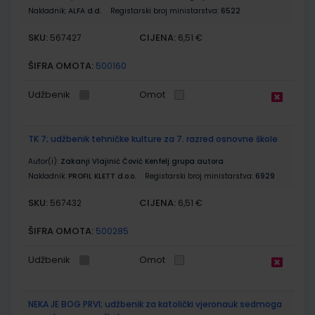
Nakladnik:
ALFA d.d.
Registarski broj ministarstva:
6522
SKU:
CIJENA:
567427
6,51 €
ŠIFRA OMOTA:
500160
Udžbenik
Omot
TK 7; udžbenik tehničke kulture za 7. razred osnovne škole
Autor(i):
Zakanji Vlajinić Čović Kenfelj grupa autora
Nakladnik:
PROFIL KLETT d.o.o.
Registarski broj ministarstva:
6929
SKU:
CIJENA:
567432
6,51 €
ŠIFRA OMOTA:
500285
Udžbenik
Omot
NEKA JE BOG PRVI; udžbenik za katolički vjeronauk sedmoga