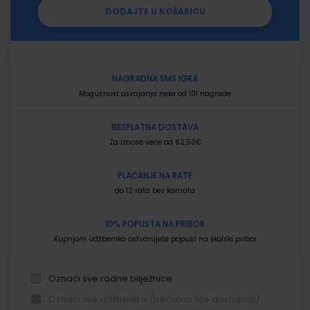
DODAJTE U KOŠARICU
NAGRADNA SMS IGRA
Mogućnost osvajanja neke od 101 nagrade
BESPLATNA DOSTAVA
Za iznose veće od 62,50€
PLAĆANJE NA RATE
do 12 rata bez kamata
10% POPUSTA NA PRIBOR
Kupnjom udžbenika ostvarujete popust na školski pribor
Označi sve radne bilježnice
Označi sve udžbenike (trenutno nije dostupno)