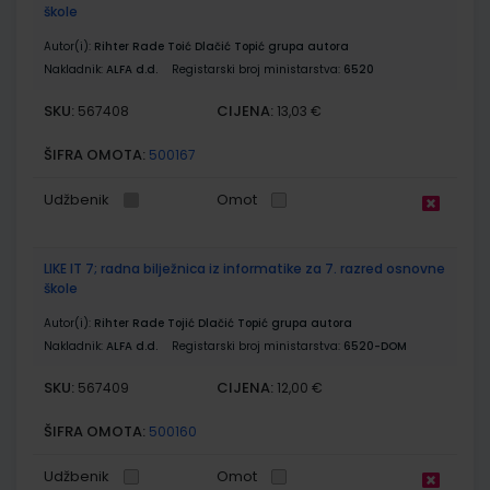
škole
Autor(i):
Rihter Rade Toić Dlačić Topić grupa autora
Nakladnik:
ALFA d.d.
Registarski broj ministarstva:
6520
SKU:
CIJENA:
567408
13,03 €
ŠIFRA OMOTA:
500167
Udžbenik
Omot
LIKE IT 7; radna bilježnica iz informatike za 7. razred osnovne
škole
Autor(i):
Rihter Rade Tojić Dlačić Topić grupa autora
Nakladnik:
ALFA d.d.
Registarski broj ministarstva:
6520-DOM
SKU:
CIJENA:
567409
12,00 €
ŠIFRA OMOTA:
500160
Udžbenik
Omot