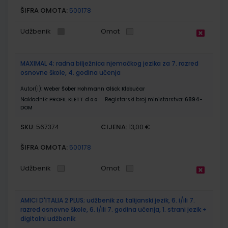
ŠIFRA OMOTA:
500178
Udžbenik
Omot
MAXIMAL 4; radna bilježnica njemačkog jezika za 7. razred
osnovne škole, 4. godina učenja
Autor(i):
Weber Šober Hohmann Glšck Klobučar
Nakladnik:
PROFIL KLETT d.o.o.
Registarski broj ministarstva:
6894-
DOM
SKU:
CIJENA:
567374
13,00 €
ŠIFRA OMOTA:
500178
Udžbenik
Omot
AMICI D'ITALIA 2 PLUS; udžbenik za talijanski jezik, 6. i/ili 7.
razred osnovne škole, 6. i/ili 7. godina učenja, 1. strani jezik +
digitalni udžbenik