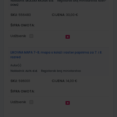
Nakladnik:
ŠKOLSKA KNJIGA d.d.
Registarski broj ministarstva:
6091-
DOM2
SKU:
CIJENA:
556483
30,00 €
ŠIFRA OMOTA:
Udžbenik
LIKOVNA MAPA 7-8; mapa s kolaž i raster papirima za 7. i 8.
razred
Autor(i):
Nakladnik:
ALFA d.d.
Registarski broj ministarstva:
SKU:
CIJENA:
596001
14,00 €
ŠIFRA OMOTA:
Udžbenik