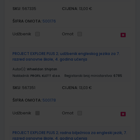
SKU:
CIJENA:
567335
13,00 €
ŠIFRA OMOTA:
500176
Udžbenik
Omot
PROJECT EXPLORE PLUS 2; udžbenik engleskog jezika za 7.
razred osnovne škole, 4. godina učenja
Autor(i):
Wheeldon Shipton
Nakladnik:
PROFIL KLETT d.o.o.
Registarski broj ministarstva:
6785
SKU:
CIJENA:
567351
13,03 €
ŠIFRA OMOTA:
500178
Udžbenik
Omot
PROJECT EXPLORE PLUS 2; radna bilježnica za engleski jezik, 7.
razred osnovne škole, 4. godina učenja