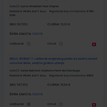
Autor(i):
Sylvia Wheeldon Paul Shipton
Nakladnik:
PROFIL KLETT d.o.o.
Registarski broj ministarstva:
6785-
DOM
SKU:
CIJENA:
567352
13,00 €
ŠIFRA OMOTA:
500178
Udžbenik
Omot
HELLO, WORLD! 7; udžbenik engleskog jezika za sedmi razred
osnovne škole, sedma godina učenja
Autor(i):
Sanja Božinović Snježana Pavić Mia Šavrljuga
Nakladnik:
PROFIL KLETT d.o.o.
Registarski broj ministarstva:
6852
SKU:
CIJENA:
567353
19,54 €
ŠIFRA OMOTA:
500178
Udžbenik
Omot