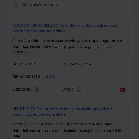
Označi sve omote
Grupirani
SEDMICA i HRVATSKI ZA 7; komplet čitanka i udžbenik za
proizvodi
sedmi razred osnovne škole
Autor(i):
Greblički-Miculinić Matošević Sykora-Nagy grupa autora
Nakladnik:
PROFIL KLETT d.o.o.
Registarski broj ministarstva:
6919;6920
SKU:
CIJENA:
567334
26,07 €
ŠIFRA OMOTA:
500176
Udžbenik
Omot
HRVATSKI ZA 7; radna bilježnica iz hrvatskoga jezika za
sedmi razred osnovne škole
Autor(i):
Kučinić Lovrenčić-Rojc Lugomer Sykora-Nagy Šopar
Nakladnik:
PROFIL KLETT d.o.o.
Registarski broj ministarstva:
6920-
DOM