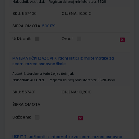
Nakladnik:
ALFA d.d.
Registarski broj ministarstva:
6528
SKU:
CIJENA:
567400
13,00 €
ŠIFRA OMOTA:
500179
Udžbenik
Omot
MATEMATIČKI IZAZOVI 7; radni listići iz matematike za
sedmi razred osnovne škole
Autor(i):
Gordana Paić Željko Bošnjak
Nakladnik:
ALFA d.d.
Registarski broj ministarstva:
6528-DOM
SKU:
CIJENA:
567401
10,20 €
ŠIFRA OMOTA:
Udžbenik
LIKE IT 7; udžbenik iz informatike za sedmi razred osnovne