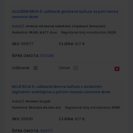
GLAZBENI KRUG 5; udžbenik glazbene kulture za peti razred
osnovne škole
Autor(i):
Ambruš-Kiš Matoš Seletković Stojaković Šimunović
Nakladnik:
PROFIL KLETT d.o.o.
Registarski broj ministarstva:
6026
SKU:
CIJENA:
556177
6,17 €
ŠIFRA OMOTA:
500285
Udžbenik
Omot
MOJE BOJE 5; udžbenik likovne kulture s dodatnim
digitalnim sadržajima u petom razredu osnovne škole
Autor(i):
Miroslav Huzjak
Nakladnik:
ŠKOLSKA KNJIGA d.d.
Registarski broj ministarstva:
6096
SKU:
CIJENA:
556181
6,17 €
ŠIFRA OMOTA:
500177