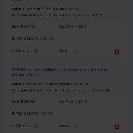
Autor(i):
Birin Glazer Šarlija A.Finek D.Finek
Nakladnik:
ALFA d.d.
Registarski broj ministarstva:
6462
SKU:
CIJENA:
556464
12,33 €
ŠIFRA OMOTA:
500179
Udžbenik
Omot
POVIJEST 5; radna bilježnica iz povijesti za peti razred
osnovne škole
Autor(i):
Birin Katarina Glazer Šarlija Finek Finek
Nakladnik:
ALFA d.d.
Registarski broj ministarstva:
6462-DOM
SKU:
CIJENA:
556489
12,00 €
ŠIFRA OMOTA:
500167
Udžbenik
Omot