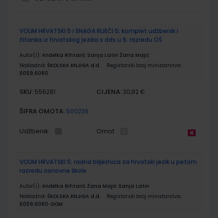
Grupirani
VOLIM HRVATSKI 5 i SNAGA RIJEČI 5; komplet udžbenik i
proizvodi
čitanka iz hrvatskog jezika s dds u 5. razredu OŠ
Autor(i):
Anđelka Rihtarić Sanja Latin Žana Majić
Nakladnik:
ŠKOLSKA KNJIGA d.d.
Registarski broj ministarstva:
6059;6060
SKU:
CIJENA:
556281
30,82 €
ŠIFRA OMOTA:
500239
Udžbenik
Omot
VOLIM HRVATSKI 5; radna bilježnica za hrvatski jezik u petom
razredu osnovne škole
Autor(i):
Anđelka Rihtarić Žana Majić Sanja Latin
Nakladnik:
ŠKOLSKA KNJIGA d.d.
Registarski broj ministarstva:
6059;6060-DOM