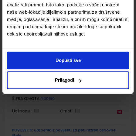
analizirali promet. Isto tako, podatke o vašoj upotrebi
SKU:
CIJENA:
556165
9,25 €
naše web-lokacije dijelimo s partnerima za društvene
medije, oglašavanje i analizu, a oni ih mogu kombinirati s
ŠIFRA OMOTA:
500167
drugim podacima koje ste im pružili ili koje su prikupili
dok ste upotrebljavali njihove usluge.
Udžbenik
Omot
MOJA ZEMLJA 1; radna bilježnica iz geografije za peti razred
osnovne škole
Dopusti sve
Autor(i):
Ivan Gambiroža Josip Jukić Dinko Marin Ana Mesić
Nakladnik:
ALFA d.d.
Registarski broj ministarstva:
6013-DOM
Prilagodi
SKU:
CIJENA:
556166
12,00 €
ŠIFRA OMOTA:
500160
Udžbenik
Omot
POVIJEST 5; udžbenik iz povijesti za peti razred osnovne
škole