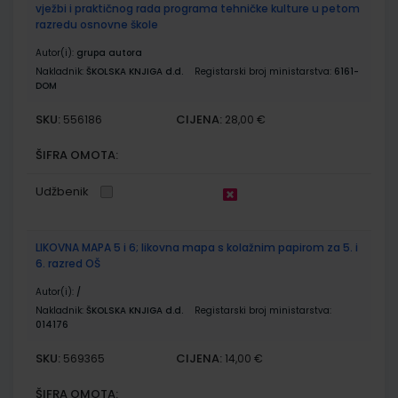
vježbi i praktičnog rada programa tehničke kulture u petom
razredu osnovne škole
Autor(i):
grupa autora
Nakladnik:
ŠKOLSKA KNJIGA d.d.
Registarski broj ministarstva:
6161-
DOM
SKU:
CIJENA:
556186
28,00 €
ŠIFRA OMOTA:
Udžbenik
LIKOVNA MAPA 5 i 6; likovna mapa s kolažnim papirom za 5. i
6. razred OŠ
Autor(i):
/
Nakladnik:
ŠKOLSKA KNJIGA d.d.
Registarski broj ministarstva:
014176
SKU:
CIJENA:
569365
14,00 €
ŠIFRA OMOTA: