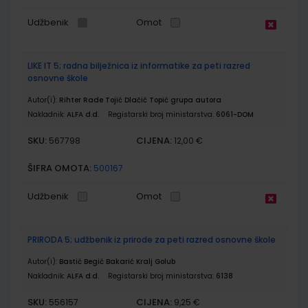
Udžbenik
Omot
LIKE IT 5; radna bilježnica iz informatike za peti razred
osnovne škole
Autor(i):
Rihter Rade Tojić Dlačić Topić grupa autora
Nakladnik:
ALFA d.d.
Registarski broj ministarstva:
6061-DOM
SKU:
CIJENA:
567798
12,00 €
ŠIFRA OMOTA:
500167
Udžbenik
Omot
PRIRODA 5; udžbenik iz prirode za peti razred osnovne škole
Autor(i):
Bastić Begić Bakarić Kralj Golub
Nakladnik:
ALFA d.d.
Registarski broj ministarstva:
6138
SKU:
CIJENA:
556157
9,25 €