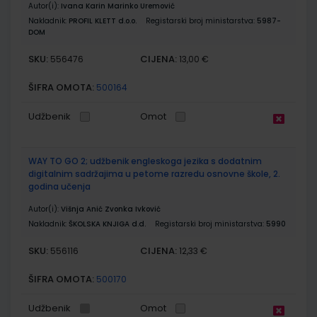
Autor(i):
Ivana Karin Marinko Uremović
Nakladnik:
PROFIL KLETT d.o.o.
Registarski broj ministarstva:
5987-
DOM
SKU:
CIJENA:
556476
13,00 €
ŠIFRA OMOTA:
500164
Udžbenik
Omot
WAY TO GO 2; udžbenik engleskoga jezika s dodatnim
digitalnim sadržajima u petome razredu osnovne škole, 2.
godina učenja
Autor(i):
Višnja Anić Zvonka Ivković
Nakladnik:
ŠKOLSKA KNJIGA d.d.
Registarski broj ministarstva:
5990
SKU:
CIJENA:
556116
12,33 €
ŠIFRA OMOTA:
500170
Udžbenik
Omot