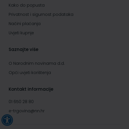
Kako do popusta
Privatnost i sigurnost podataka
Načini plaćanja
Uvjeti kupnje
Saznajte više
O Narodnim novinama d.d.
Opći uvjeti korištenja
Kontakt informacije
01 650 28 80
e-trgovina@nn.hr