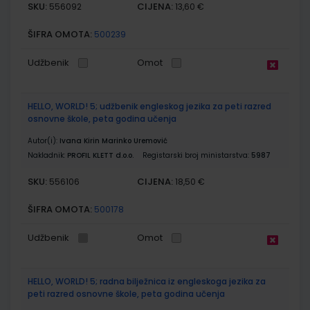
SKU:
CIJENA:
556092
13,60 €
ŠIFRA OMOTA:
500239
Udžbenik
Omot
HELLO, WORLD! 5; udžbenik engleskog jezika za peti razred
osnovne škole, peta godina učenja
Autor(i):
Ivana Kirin Marinko Uremović
Nakladnik:
PROFIL KLETT d.o.o.
Registarski broj ministarstva:
5987
SKU:
CIJENA:
556106
18,50 €
ŠIFRA OMOTA:
500178
Udžbenik
Omot
HELLO, WORLD! 5; radna bilježnica iz engleskoga jezika za
peti razred osnovne škole, peta godina učenja