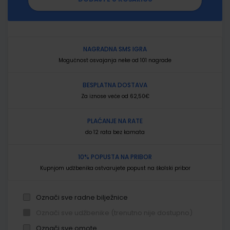
NAGRADNA SMS IGRA
Mogućnost osvajanja neke od 101 nagrade
BESPLATNA DOSTAVA
Za iznose veće od 62,50€
PLAĆANJE NA RATE
do 12 rata bez kamata
10% POPUSTA NA PRIBOR
Kupnjom udžbenika ostvarujete popust na školski pribor
Označi sve radne bilježnice
Označi sve udžbenike (trenutno nije dostupno)
Označi sve omote