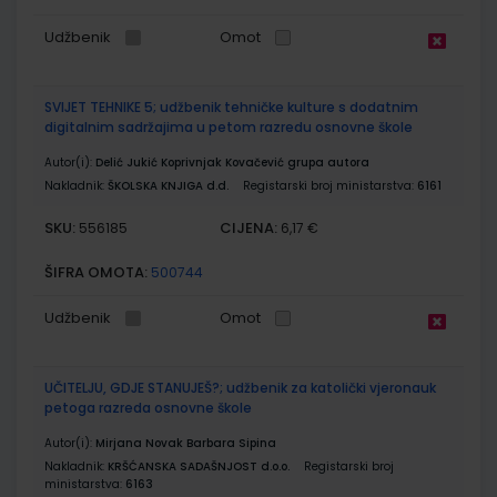
Udžbenik
Omot
SVIJET TEHNIKE 5; udžbenik tehničke kulture s dodatnim
digitalnim sadržajima u petom razredu osnovne škole
Autor(i):
Delić Jukić Koprivnjak Kovačević grupa autora
Nakladnik:
ŠKOLSKA KNJIGA d.d.
Registarski broj ministarstva:
6161
SKU:
CIJENA:
556185
6,17 €
ŠIFRA OMOTA:
500744
Udžbenik
Omot
UČITELJU, GDJE STANUJEŠ?; udžbenik za katolički vjeronauk
petoga razreda osnovne škole
Autor(i):
Mirjana Novak Barbara Sipina
Nakladnik:
KRŠĆANSKA SADAŠNJOST d.o.o.
Registarski broj
ministarstva:
6163