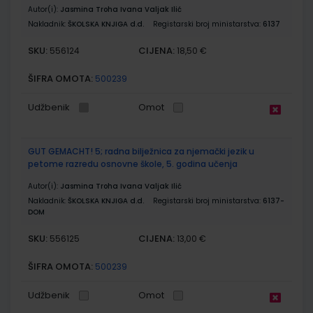
Autor(i):
Jasmina Troha Ivana Valjak Ilić
Nakladnik:
ŠKOLSKA KNJIGA d.d.
Registarski broj ministarstva:
6137
SKU:
CIJENA:
556124
18,50 €
ŠIFRA OMOTA:
500239
Udžbenik
Omot
GUT GEMACHT! 5; radna bilježnica za njemački jezik u
petome razredu osnovne škole, 5. godina učenja
Autor(i):
Jasmina Troha Ivana Valjak Ilić
Nakladnik:
ŠKOLSKA KNJIGA d.d.
Registarski broj ministarstva:
6137-
DOM
SKU:
CIJENA:
556125
13,00 €
ŠIFRA OMOTA:
500239
Udžbenik
Omot