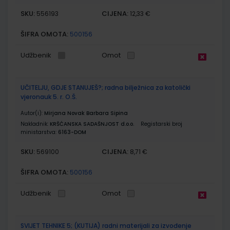
SKU:
CIJENA:
556193
12,33 €
ŠIFRA OMOTA:
500156
Udžbenik
Omot
UČITELJU, GDJE STANUJEŠ?; radna bilježnica za katolički
vjeronauk 5. r. O.Š.
Autor(i):
Mirjana Novak Barbara Sipina
Nakladnik:
KRŠĆANSKA SADAŠNJOST d.o.o.
Registarski broj
ministarstva:
6163-DOM
SKU:
CIJENA:
569100
8,71 €
ŠIFRA OMOTA:
500156
Udžbenik
Omot
SVIJET TEHNIKE 5; (KUTIJA) radni materijali za izvođenje