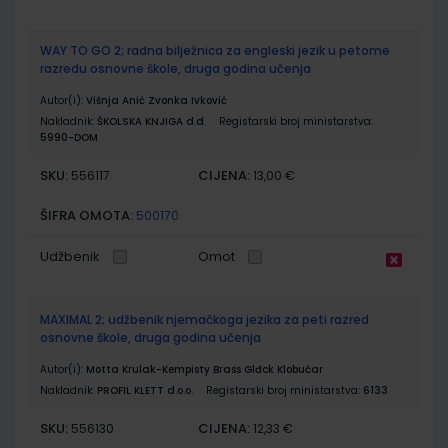
WAY TO GO 2; radna bilježnica za engleski jezik u petome
razredu osnovne škole, druga godina učenja
Autor(i):
Višnja Anić Zvonka Ivković
Nakladnik:
ŠKOLSKA KNJIGA d.d.
Registarski broj ministarstva:
5990-DOM
SKU:
CIJENA:
556117
13,00 €
ŠIFRA OMOTA:
500170
Udžbenik
Omot
MAXIMAL 2; udžbenik njemačkoga jezika za peti razred
osnovne škole, druga godina učenja
Autor(i):
Motta Krulak-Kempisty Brass Glđck Klobučar
Nakladnik:
PROFIL KLETT d.o.o.
Registarski broj ministarstva:
6133
SKU:
CIJENA:
556130
12,33 €