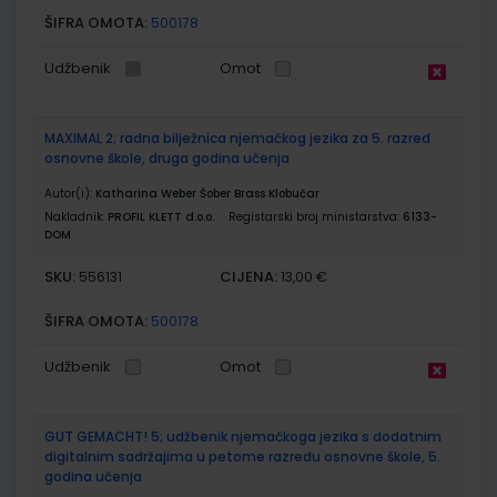
ŠIFRA OMOTA:
500178
Udžbenik
Omot
MAXIMAL 2; radna bilježnica njemačkog jezika za 5. razred
osnovne škole, druga godina učenja
Autor(i):
Katharina Weber Šober Brass Klobučar
Nakladnik:
PROFIL KLETT d.o.o.
Registarski broj ministarstva:
6133-
DOM
SKU:
CIJENA:
556131
13,00 €
ŠIFRA OMOTA:
500178
Udžbenik
Omot
GUT GEMACHT! 5; udžbenik njemačkoga jezika s dodatnim
digitalnim sadržajima u petome razredu osnovne škole, 5.
godina učenja