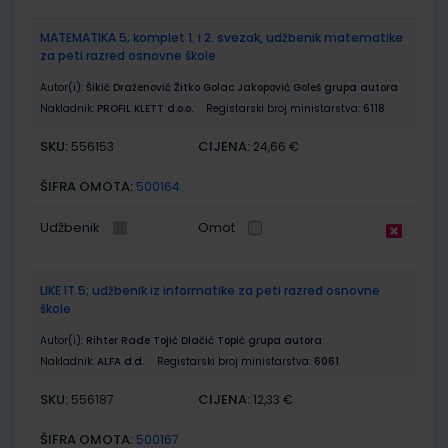
MATEMATIKA 5; komplet 1. i 2. svezak, udžbenik matematike
za peti razred osnovne škole
Autor(i):
Šikić Draženović Žitko Golac Jakopović Goleš grupa autora
Nakladnik:
PROFIL KLETT d.o.o.
Registarski broj ministarstva:
6118
SKU:
CIJENA:
556153
24,66 €
ŠIFRA OMOTA:
500164
Udžbenik
Omot
LIKE IT 5; udžbenik iz informatike za peti razred osnovne
škole
Autor(i):
Rihter Rade Tojić Dlačić Topić grupa autora
Nakladnik:
ALFA d.d.
Registarski broj ministarstva:
6061
SKU:
CIJENA:
556187
12,33 €
ŠIFRA OMOTA:
500167