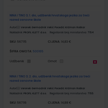
Grupirani
NINA I TINO 3; 1. dio, udžbenik hrvatskoga jezika za treći
proizvodi
razred osnovne škole
Autor(i):
Veronek Germadnik Vekić Pocedić Križman Roškar
Nakladnik:
PROFIL KLETT d.o.o.
Registarski broj ministarstva:
7154
SKU:
CIJENA:
567115
14,83 €
ŠIFRA OMOTA:
500165
Udžbenik
Omot
NINA I TINO 3; 2. dio, udžbenik hrvatskoga jezika za treći
razred osnovne škole
Autor(i):
Veronek Germadnik Vekić Pocedić Križman Roškar
Nakladnik:
PROFIL KLETT d.o.o.
Registarski broj ministarstva:
7155
SKU:
CIJENA:
567116
14,88 €