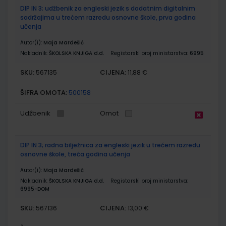
DIP IN 3; udžbenik za engleski jezik s dodatnim digitalnim
sadržajima u trećem razredu osnovne škole, prva godina
učenja
Autor(i):
Maja Mardešić
Nakladnik:
ŠKOLSKA KNJIGA d.d.
Registarski broj ministarstva:
6995
SKU:
CIJENA:
567135
11,88 €
ŠIFRA OMOTA:
500158
Udžbenik
Omot
DIP IN 3; radna bilježnica za engleski jezik u trećem razredu
osnovne škole, treća godina učenja
Autor(i):
Maja Mardešić
Nakladnik:
ŠKOLSKA KNJIGA d.d.
Registarski broj ministarstva:
6995-DOM
SKU:
CIJENA:
567136
13,00 €