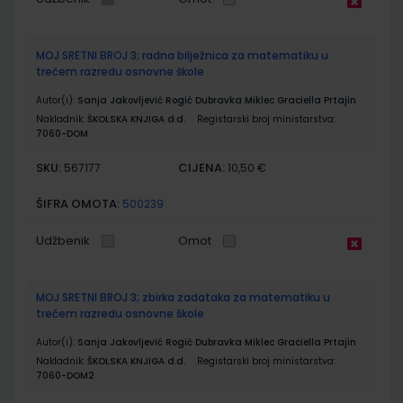
MOJ SRETNI BROJ 3; radna bilježnica za matematiku u
trećem razredu osnovne škole
Autor(i):
Sanja Jakovljević Rogić Dubravka Miklec Graciella Prtajin
Nakladnik:
ŠKOLSKA KNJIGA d.d.
Registarski broj ministarstva:
7060-DOM
SKU:
CIJENA:
567177
10,50 €
ŠIFRA OMOTA:
500239
Udžbenik
Omot
MOJ SRETNI BROJ 3; zbirka zadataka za matematiku u
trećem razredu osnovne škole
Autor(i):
Sanja Jakovljević Rogić Dubravka Miklec Graciella Prtajin
Nakladnik:
ŠKOLSKA KNJIGA d.d.
Registarski broj ministarstva:
7060-DOM2