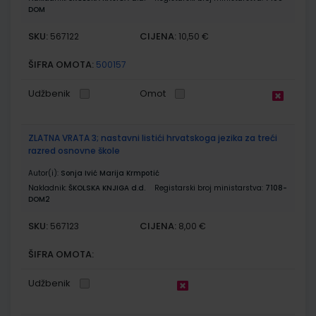
DOM
SKU:
CIJENA:
567122
10,50 €
ŠIFRA OMOTA:
500157
Udžbenik
Omot
ZLATNA VRATA 3; nastavni listići hrvatskoga jezika za treći
razred osnovne škole
Autor(i):
Sonja Ivić Marija Krmpotić
Nakladnik:
ŠKOLSKA KNJIGA d.d.
Registarski broj ministarstva:
7108-
DOM2
SKU:
CIJENA:
567123
8,00 €
ŠIFRA OMOTA:
Udžbenik