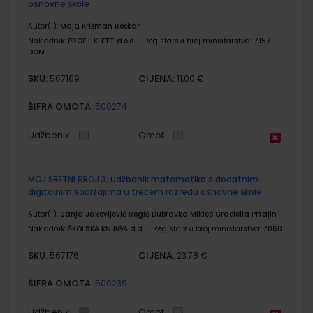
osnovne škole
Autor(i):
Maja Križman Roškar
Nakladnik:
PROFIL KLETT d.o.o.
Registarski broj ministarstva:
7157-
DOM
SKU:
CIJENA:
567169
11,00 €
ŠIFRA OMOTA:
500274
Udžbenik
Omot
MOJ SRETNI BROJ 3; udžbenik matematike s dodatnim
digitalnim sadržajima u trećem razredu osnovne škole
Autor(i):
Sanja Jakovljević Rogić Dubravka Miklec Graciella Prtajin
Nakladnik:
ŠKOLSKA KNJIGA d.d.
Registarski broj ministarstva:
7060
SKU:
CIJENA:
567176
23,78 €
ŠIFRA OMOTA:
500239
Udžbenik
Omot