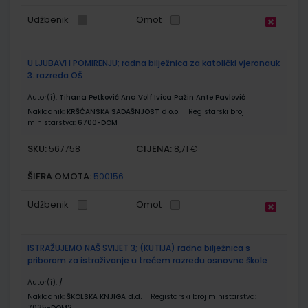
Udžbenik
Omot
U LJUBAVI I POMIRENJU; radna bilježnica za katolički vjeronauk
3. razreda OŠ
Autor(i):
Tihana Petković Ana Volf Ivica Pažin Ante Pavlović
Nakladnik:
KRŠĆANSKA SADAŠNJOST d.o.o.
Registarski broj
ministarstva:
6700-DOM
SKU:
CIJENA:
567758
8,71 €
ŠIFRA OMOTA:
500156
Udžbenik
Omot
ISTRAŽUJEMO NAŠ SVIJET 3; (KUTIJA) radna bilježnica s
priborom za istraživanje u trećem razredu osnovne škole
Autor(i):
/
Nakladnik:
ŠKOLSKA KNJIGA d.d.
Registarski broj ministarstva:
7035-DOM2