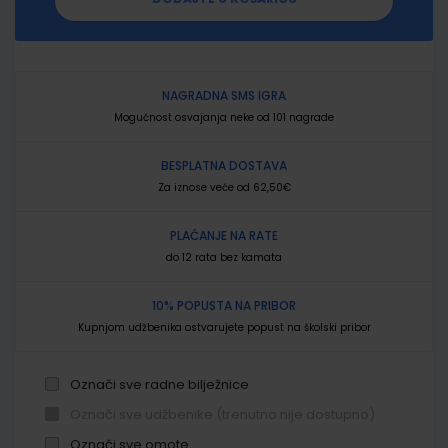
NAGRADNA SMS IGRA
Mogućnost osvajanja neke od 101 nagrade
BESPLATNA DOSTAVA
Za iznose veće od 62,50€
PLAĆANJE NA RATE
do 12 rata bez kamata
10% POPUSTA NA PRIBOR
Kupnjom udžbenika ostvarujete popust na školski pribor
Označi sve radne bilježnice
Označi sve udžbenike (trenutno nije dostupno)
Označi sve omote