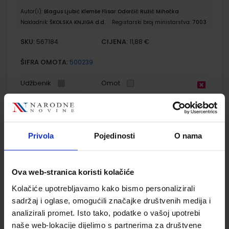
Autor(i):
Blagus Ljubić Klemše Flisar Odorčić Ružić Mihočka
Nakladnik:
ŠKOLSKA KNJIGA d.d.
Registarski broj ministarstva:
7003
SKU:
CIJENA:
567184
11,88 €
ŠIFRA OMOTA:
500239
Udžbenik
Omot
E-SVIJET 3; radna bilježnica informatike u trećem razredu
osnovne škole
Privola
Pojedinosti
O nama
Autor(i):
Josipa Blagus Marijana Šundov Ana Budojević
Nakladnik:
ŠKOLSKA KNJIGA d.d.
Registarski broj ministarstva:
7003-DOM
Ova web-stranica koristi kolačiće
SKU:
CIJENA:
567185
11,50 €
Kolačiće upotrebljavamo kako bismo personalizirali
ŠIFRA OMOTA:
500744
sadržaj i oglase, omogućili značajke društvenih medija i
analizirali promet. Isto tako, podatke o vašoj upotrebi
Udžbenik
Omot
naše web-lokacije dijelimo s partnerima za društvene