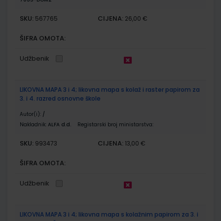
SKU:
CIJENA:
567765
26,00 €
ŠIFRA OMOTA:
Udžbenik
LIKOVNA MAPA 3 i 4; likovna mapa s kolaž i raster papirom za
3. i 4. razred osnovne škole
Autor(i):
/
Nakladnik:
ALFA d.d.
Registarski broj ministarstva:
SKU:
CIJENA:
993473
13,00 €
ŠIFRA OMOTA:
Udžbenik
LIKOVNA MAPA 3 i 4; likovna mapa s kolažnim papirom za 3. i