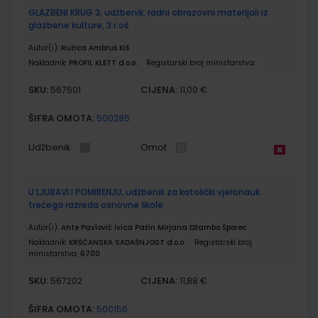
GLAZBENI KRUG 3; udžbenik, radni obrazovni materijali iz
glazbene kulture, 3.r.oš
Autor(i):
Ružica Ambruš Kiš
Nakladnik:
PROFIL KLETT d.o.o.
Registarski broj ministarstva:
SKU:
CIJENA:
567501
11,00 €
ŠIFRA OMOTA:
500285
Udžbenik
Omot
U LJUBAVI I POMIRENJU; udžbenik za katolički vjeronauk
trećega razreda osnovne škole
Autor(i):
Ante Pavlović Ivica Pažin Mirjana Džambo Šporec
Nakladnik:
KRŠĆANSKA SADAŠNJOST d.o.o.
Registarski broj
ministarstva:
6700
SKU:
CIJENA:
567202
11,88 €
ŠIFRA OMOTA:
500156