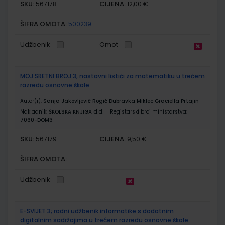
SKU:
CIJENA:
567178
12,00 €
ŠIFRA OMOTA:
500239
Udžbenik
Omot
MOJ SRETNI BROJ 3; nastavni listići za matematiku u trećem
razredu osnovne škole
Autor(i):
Sanja Jakovljević Rogić Dubravka Miklec Graciella Prtajin
Nakladnik:
ŠKOLSKA KNJIGA d.d.
Registarski broj ministarstva:
7060-DOM3
SKU:
CIJENA:
567179
9,50 €
ŠIFRA OMOTA:
Udžbenik
E-SVIJET 3; radni udžbenik informatike s dodatnim
digitalnim sadržajima u trećem razredu osnovne škole