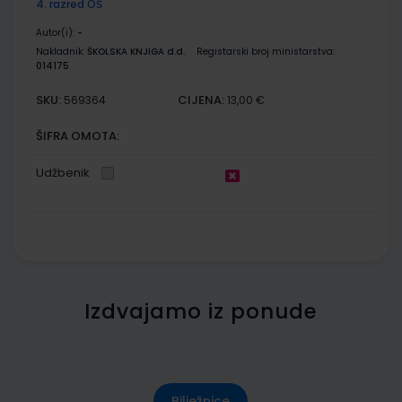
4. razred OŠ
Autor(i):
-
Nakladnik:
ŠKOLSKA KNJIGA d.d.
Registarski broj ministarstva:
014175
SKU:
CIJENA:
569364
13,00 €
ŠIFRA OMOTA:
Udžbenik
Izdvajamo iz ponude
Bilježnice