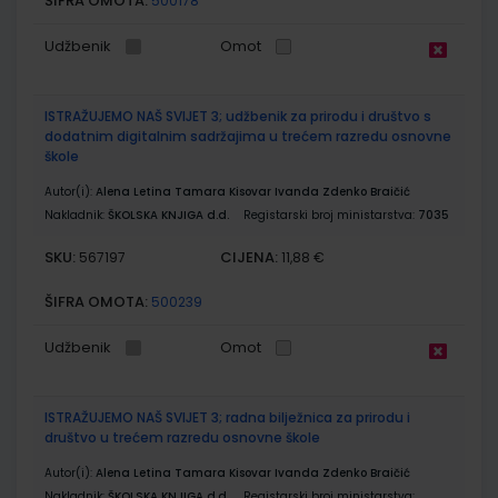
ŠIFRA OMOTA:
500178
Udžbenik
Omot
ISTRAŽUJEMO NAŠ SVIJET 3; udžbenik za prirodu i društvo s
dodatnim digitalnim sadržajima u trećem razredu osnovne
škole
Autor(i):
Alena Letina Tamara Kisovar Ivanda Zdenko Braičić
Nakladnik:
ŠKOLSKA KNJIGA d.d.
Registarski broj ministarstva:
7035
SKU:
CIJENA:
567197
11,88 €
ŠIFRA OMOTA:
500239
Udžbenik
Omot
ISTRAŽUJEMO NAŠ SVIJET 3; radna bilježnica za prirodu i
društvo u trećem razredu osnovne škole
Autor(i):
Alena Letina Tamara Kisovar Ivanda Zdenko Braičić
Nakladnik:
ŠKOLSKA KNJIGA d.d.
Registarski broj ministarstva: