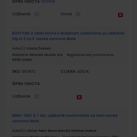
ŠIFRA OMOTA:
500158
Udžbenik
Omot
BUSY PAD 3; radni listovi s dodatnim zadatcima uz udžbenik
Dip in 3 za 3. razred osnovne škole
Autor(i):
Vlasta Živković
Nakladnik:
ŠKOLSKA KNJIGA d.d.
Registarski broj ministarstva:
6995-DOM2
SKU:
CIJENA:
567872
9,50 €
ŠIFRA OMOTA:
Udžbenik
NINA I TINO 3; 1. dio, udžbenik matematike za treći razred
osnovne škole
Autor(i):
Lončar Pešut Boras Mandić Križman Roškar