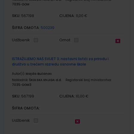
7035-DOM
SKU:
CIJENA:
567198
11,00 €
ŠIFRA OMOTA:
500239
Udžbenik
Omot
ISTRAŽUJEMO NAŠ SVIJET 3; nastavni listići za prirodu i
društvo u trećem razredu osnovne škole
Autor(i):
Majda Bučanac
Nakladnik:
ŠKOLSKA KNJIGA d.d.
Registarski broj ministarstva:
7035-DOM3
SKU:
CIJENA:
567199
10,00 €
ŠIFRA OMOTA:
Udžbenik