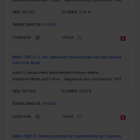
Nakladnik:
PROFIL KLETT d.o.o.
Registarski broj ministarstva:
7156
SKU:
CIJENA:
567167
11,75 €
ŠIFRA OMOTA:
500165
Udžbenik
Omot
NINA I TINO 3; 2. dio, udžbenik matematike za treći razred
osnovne škole
Autor(i):
Lončar Pešut Boras Mandić Križman Roškar
Nakladnik:
PROFIL KLETT d.o.o.
Registarski broj ministarstva:
7157
SKU:
CIJENA:
567168
12,02 €
ŠIFRA OMOTA:
500165
Udžbenik
Omot
NINA I TINO 3; zbirka zadataka iz matematike za 3. razred