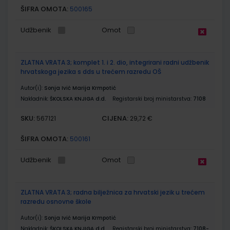
ŠIFRA OMOTA:
500165
Udžbenik
Omot
ZLATNA VRATA 3; komplet 1. i 2. dio, integrirani radni udžbenik
hrvatskoga jezika s dds u trećem razredu OŠ
Autor(i):
Sonja Ivić Marija Krmpotić
Nakladnik:
ŠKOLSKA KNJIGA d.d.
Registarski broj ministarstva:
7108
SKU:
CIJENA:
567121
29,72 €
ŠIFRA OMOTA:
500161
Udžbenik
Omot
ZLATNA VRATA 3; radna bilježnica za hrvatski jezik u trećem
razredu osnovne škole
Autor(i):
Sonja Ivić Marija Krmpotić
Nakladnik:
ŠKOLSKA KNJIGA d.d.
Registarski broj ministarstva:
7108-