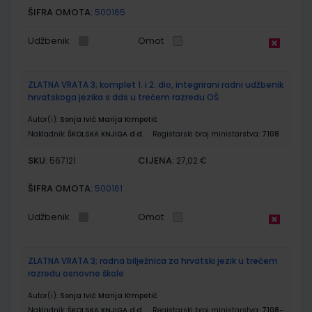
ŠIFRA OMOTA:
500165
Udžbenik
Omot
ZLATNA VRATA 3; komplet 1. i 2. dio, integrirani radni udžbenik
hrvatskoga jezika s dds u trećem razredu OŠ
Autor(i):
Sonja Ivić Marija Krmpotić
Nakladnik:
ŠKOLSKA KNJIGA d.d.
Registarski broj ministarstva:
7108
SKU:
CIJENA:
567121
27,02 €
ŠIFRA OMOTA:
500161
Udžbenik
Omot
ZLATNA VRATA 3; radna bilježnica za hrvatski jezik u trećem
razredu osnovne škole
Autor(i):
Sonja Ivić Marija Krmpotić
Nakladnik:
ŠKOLSKA KNJIGA d.d.
Registarski broj ministarstva:
7108-