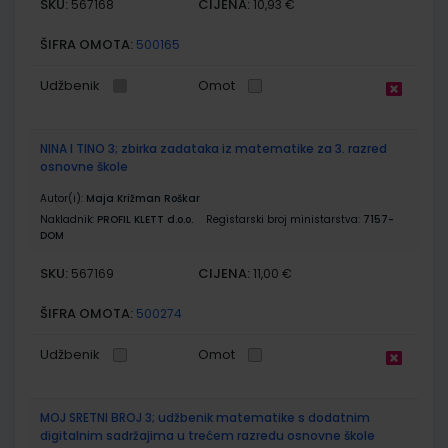
SKU:
CIJENA:
567168
10,93 €
ŠIFRA OMOTA:
500165
Udžbenik
Omot
NINA I TINO 3; zbirka zadataka iz matematike za 3. razred
osnovne škole
Autor(i):
Maja Križman Roškar
Nakladnik:
PROFIL KLETT d.o.o.
Registarski broj ministarstva:
7157-
DOM
SKU:
CIJENA:
567169
11,00 €
ŠIFRA OMOTA:
500274
Udžbenik
Omot
MOJ SRETNI BROJ 3; udžbenik matematike s dodatnim
digitalnim sadržajima u trećem razredu osnovne škole