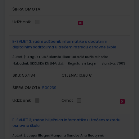
ŠIFRA OMOTA:
Udžbenik
E-SVIJET 3; radni udžbenik informatike s dodatnim
digitalnim sadržajima u trećem razredu osnovne škole
Autor(i):
Blagus Ljubić Klemše Flisar Odorčić Ružić Mihočka
Nakladnik:
ŠKOLSKA KNJIGA d.d.
Registarski broj ministarstva:
7003
SKU:
CIJENA:
567184
10,80 €
ŠIFRA OMOTA:
500239
Udžbenik
Omot
E-SVIJET 3; radna bilježnica informatike u trećem razredu
osnovne škole
Autor(i):
Josipa Blagus Marijana Šundov Ana Budojević