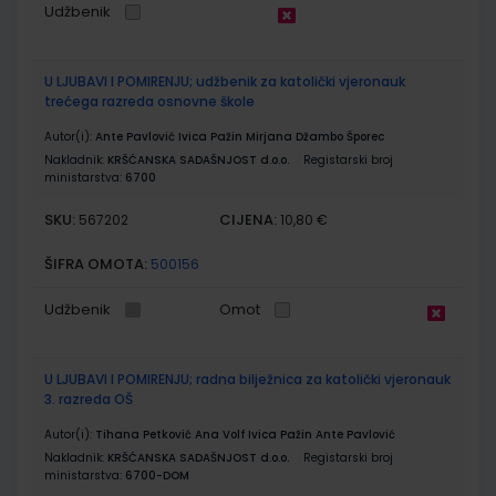
Udžbenik
U LJUBAVI I POMIRENJU; udžbenik za katolički vjeronauk
trećega razreda osnovne škole
Autor(i):
Ante Pavlović Ivica Pažin Mirjana Džambo Šporec
Nakladnik:
KRŠĆANSKA SADAŠNJOST d.o.o.
Registarski broj
ministarstva:
6700
SKU:
CIJENA:
567202
10,80 €
ŠIFRA OMOTA:
500156
Udžbenik
Omot
U LJUBAVI I POMIRENJU; radna bilježnica za katolički vjeronauk
3. razreda OŠ
Autor(i):
Tihana Petković Ana Volf Ivica Pažin Ante Pavlović
Nakladnik:
KRŠĆANSKA SADAŠNJOST d.o.o.
Registarski broj
ministarstva:
6700-DOM