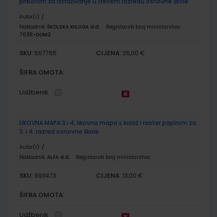
priborom za istraživanje u trećem razredu osnovne škole
Autor(i):
/
Nakladnik:
ŠKOLSKA KNJIGA d.d.
Registarski broj ministarstva:
7035-DOM2
SKU:
CIJENA:
567765
26,00 €
ŠIFRA OMOTA:
Udžbenik
LIKOVNA MAPA 3 i 4; likovna mapa s kolaž i raster papirom za
3. i 4. razred osnovne škole
Autor(i):
/
Nakladnik:
ALFA d.d.
Registarski broj ministarstva:
SKU:
CIJENA:
993473
13,00 €
ŠIFRA OMOTA:
Udžbenik