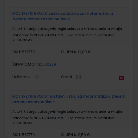
MOJ SRETNI BROJ 3; zbirka zadataka za matematiku u
trećem razredu osnovne škole
Autor(i):
Sanja Jakovljević Rogić Dubravka Miklec Graciella Prtajin
Nakladnik:
ŠKOLSKA KNJIGA d.d.
Registarski broj ministarstva:
7060-DOM2
SKU:
CIJENA:
567178
12,00 €
ŠIFRA OMOTA:
500239
Udžbenik
Omot
MOJ SRETNI BROJ 3; nastavni listići za matematiku u trećem
razredu osnovne škole
Autor(i):
Sanja Jakovljević Rogić Dubravka Miklec Graciella Prtajin
Nakladnik:
ŠKOLSKA KNJIGA d.d.
Registarski broj ministarstva:
7060-DOM3
SKU:
CIJENA:
567179
9,50 €