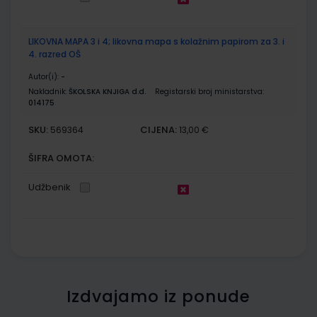
LIKOVNA MAPA 3 i 4; likovna mapa s kolažnim papirom za 3. i
4. razred OŠ
Autor(i):
-
Nakladnik:
ŠKOLSKA KNJIGA d.d.
Registarski broj ministarstva:
014175
SKU:
CIJENA:
569364
13,00 €
ŠIFRA OMOTA:
Udžbenik
Izdvajamo iz ponude