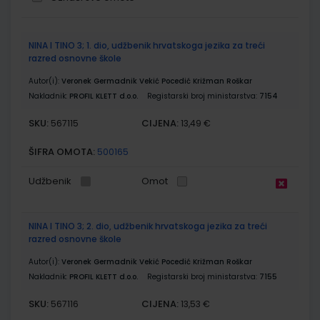
Grupirani
NINA I TINO 3; 1. dio, udžbenik hrvatskoga jezika za treći
proizvodi
razred osnovne škole
Autor(i):
Veronek Germadnik Vekić Pocedić Križman Roškar
Nakladnik:
PROFIL KLETT d.o.o.
Registarski broj ministarstva:
7154
SKU:
CIJENA:
567115
13,49 €
ŠIFRA OMOTA:
500165
Udžbenik
Omot
NINA I TINO 3; 2. dio, udžbenik hrvatskoga jezika za treći
razred osnovne škole
Autor(i):
Veronek Germadnik Vekić Pocedić Križman Roškar
Nakladnik:
PROFIL KLETT d.o.o.
Registarski broj ministarstva:
7155
SKU:
CIJENA:
567116
13,53 €