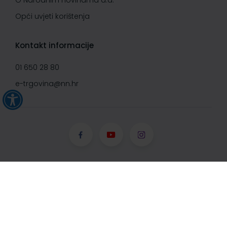
O Narodnim novinama d.d.
Opći uvjeti korištenja
Kontakt informacije
01 650 28 80
e-trgovina@nn.hr