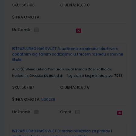
SKU:
CIJENA:
567196
10,00 €
ŠIFRA OMOTA:
Udžbenik
ISTRAŽUJEMO NAŠ SVIJET 3; udžbenik za prirodu i društvo s
dodatnim digitalnim sadržajima u trećem razredu osnovne
škole
Autor(i):
Alena Letina Tamara Kisovar Ivanda Zdenko Braičić
Nakladnik:
ŠKOLSKA KNJIGA d.d.
Registarski broj ministarstva:
7035
SKU:
CIJENA:
567197
10,80 €
ŠIFRA OMOTA:
500239
Udžbenik
Omot
ISTRAŽUJEMO NAŠ SVIJET 3; radna bilježnica za prirodu i