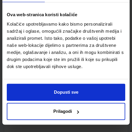
NINA I TINO 3; 2. dio, udžbenik prirode i društva za treći razred
osnovne škole
Ova web-stranica koristi kolačiće
Autor(i):
Piškulić Marjanović Pizzitola Prpić Križman Roškar
Kolačiće upotrebljavamo kako bismo personalizirali
Nakladnik:
PROFIL KLETT d.o.o.
Registarski broj ministarstva:
7159
sadržaj i oglase, omogućili značajke društvenih medija i
SKU:
CIJENA:
567191
5,55 €
analizirali promet. Isto tako, podatke o vašoj upotrebi
naše web-lokacije dijelimo s partnerima za društvene
ŠIFRA OMOTA:
500178
medije, oglašavanje i analizu, a oni ih mogu kombinirati s
drugim podacima koje ste im pružili ili koje su prikupili
Udžbenik
Omot
dok ste upotrebljavali njihove usluge.
EUREKA 3; udžbenik prirode i društva s dodatnim digitalnim
sadržajima u trećem razredu osnovne škole
Dopusti sve
Autor(i):
Bakarić Palička Ćorić Grgić Križanac Lukša
Nakladnik:
ŠKOLSKA KNJIGA d.d.
Registarski broj ministarstva:
7008
SKU:
CIJENA:
567194
10,80 €
Prilagodi
ŠIFRA OMOTA:
500239