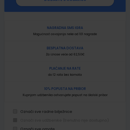
NAGRADNA SMS IGRA
Mogućnost osvajanja neke od 101 nagrade
BESPLATNA DOSTAVA
Za iznose veće od 62,50€
PLAĆANJE NA RATE
do 12 rata bez kamata
10% POPUSTA NA PRIBOR
Kupnjom udžbenika ostvarujete popust na školski pribor
Označi sve radne bilježnice
Označi sve udžbenike (trenutno nije dostupno)
Označi sve omote