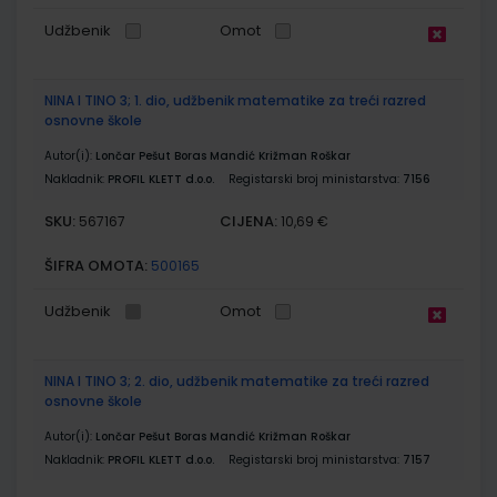
Udžbenik
Omot
NINA I TINO 3; 1. dio, udžbenik matematike za treći razred
osnovne škole
Autor(i):
Lončar Pešut Boras Mandić Križman Roškar
Nakladnik:
PROFIL KLETT d.o.o.
Registarski broj ministarstva:
7156
SKU:
CIJENA:
567167
10,69 €
ŠIFRA OMOTA:
500165
Udžbenik
Omot
NINA I TINO 3; 2. dio, udžbenik matematike za treći razred
osnovne škole
Autor(i):
Lončar Pešut Boras Mandić Križman Roškar
Nakladnik:
PROFIL KLETT d.o.o.
Registarski broj ministarstva:
7157