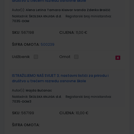
društvo u trećem razredu osnovne škole
Autor(i):
Alena Letina Tamara Kisovar Ivanda Zdenko Braičić
Nakladnik:
ŠKOLSKA KNJIGA d.d.
Registarski broj ministarstva:
7035-DOM
SKU:
CIJENA:
567198
11,00 €
ŠIFRA OMOTA:
500239
Udžbenik
Omot
ISTRAŽUJEMO NAŠ SVIJET 3; nastavni listići za prirodu i
društvo u trećem razredu osnovne škole
Autor(i):
Majda Bučanac
Nakladnik:
ŠKOLSKA KNJIGA d.d.
Registarski broj ministarstva:
7035-DOM3
SKU:
CIJENA:
567199
10,00 €
ŠIFRA OMOTA: