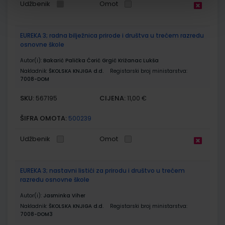
Udžbenik
Omot
EUREKA 3; radna bilježnica prirode i društva u trećem razredu
osnovne škole
Autor(i):
Bakarić Palička Ćorić Grgić Križanac Lukša
Nakladnik:
ŠKOLSKA KNJIGA d.d.
Registarski broj ministarstva:
7008-DOM
SKU:
CIJENA:
567195
11,00 €
ŠIFRA OMOTA:
500239
Udžbenik
Omot
EUREKA 3; nastavni listići za prirodu i društvo u trećem
razredu osnovne škole
Autor(i):
Jasminka Viher
Nakladnik:
ŠKOLSKA KNJIGA d.d.
Registarski broj ministarstva:
7008-DOM3