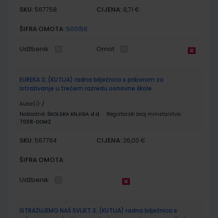
SKU:
CIJENA:
567758
8,71 €
ŠIFRA OMOTA:
500156
Udžbenik
Omot
EUREKA 3; (KUTIJA) radna bilježnica s priborom za
istraživanje u trećem razredu osnovne škole
Autor(i):
/
Nakladnik:
ŠKOLSKA KNJIGA d.d.
Registarski broj ministarstva:
7008-DOM2
SKU:
CIJENA:
567764
26,00 €
ŠIFRA OMOTA:
Udžbenik
ISTRAŽUJEMO NAŠ SVIJET 3; (KUTIJA) radna bilježnica s