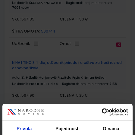
Nakladnik:
ŠKOLSKA KNJIGA d.d.
Registarski broj ministarstva:
7003-DOM
SKU:
CIJENA:
567185
11,50 €
ŠIFRA OMOTA:
500744
Udžbenik
Omot
NINA I TINO 3; 1. dio, udžbenik prirode i društva za treći razred
osnovne škole
Autor(i):
Piškulić Marjanović Pizzitola Prpić Križman Roškar
Nakladnik:
PROFIL KLETT d.o.o.
Registarski broj ministarstva:
7158
SKU:
CIJENA:
567190
5,25 €
ŠIFRA OMOTA:
500178
Udžbenik
Omot
Privola
Pojedinosti
O nama