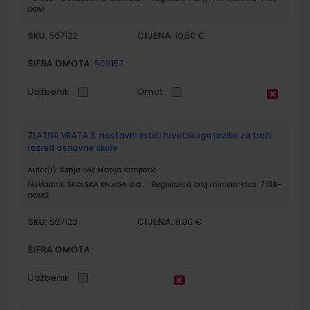
DOM
SKU:
CIJENA:
567122
10,50 €
ŠIFRA OMOTA:
500157
Udžbenik
Omot
ZLATNA VRATA 3; nastavni listići hrvatskoga jezika za treći
razred osnovne škole
Autor(i):
Sonja Ivić Marija Krmpotić
Nakladnik:
ŠKOLSKA KNJIGA d.d.
Registarski broj ministarstva:
7108-
DOM2
SKU:
CIJENA:
567123
8,00 €
ŠIFRA OMOTA:
Udžbenik