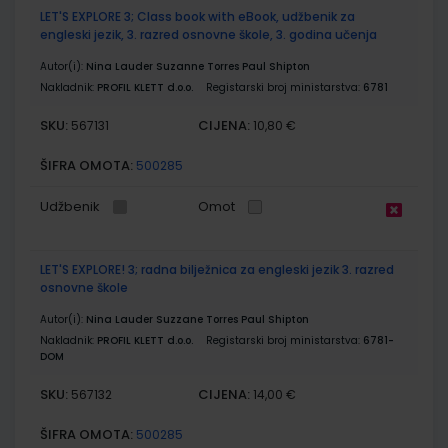
LET'S EXPLORE 3; Class book with eBook, udžbenik za
engleski jezik, 3. razred osnovne škole, 3. godina učenja
Autor(i):
Nina Lauder Suzanne Torres Paul Shipton
Nakladnik:
PROFIL KLETT d.o.o.
Registarski broj ministarstva:
6781
SKU:
CIJENA:
567131
10,80 €
ŠIFRA OMOTA:
500285
Udžbenik
Omot
LET'S EXPLORE! 3; radna bilježnica za engleski jezik 3. razred
osnovne škole
Autor(i):
Nina Lauder Suzzane Torres Paul Shipton
Nakladnik:
PROFIL KLETT d.o.o.
Registarski broj ministarstva:
6781-
DOM
SKU:
CIJENA:
567132
14,00 €
ŠIFRA OMOTA:
500285