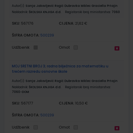
Autor(i):
Sanja Jakovljević Rogić Dubravka Miklec Graciella Prtajin
Nakladnik:
ŠKOLSKA KNJIGA d.d.
Registarski broj ministarstva:
7060
SKU:
CIJENA:
567176
21,62 €
ŠIFRA OMOTA:
500239
Udžbenik
Omot
MOJ SRETNI BROJ 3; radna bilježnica za matematiku u
trećem razredu osnovne škole
Autor(i):
Sanja Jakovljević Rogić Dubravka Miklec Graciella Prtajin
Nakladnik:
ŠKOLSKA KNJIGA d.d.
Registarski broj ministarstva:
7060-DOM
SKU:
CIJENA:
567177
10,50 €
ŠIFRA OMOTA:
500239
Udžbenik
Omot