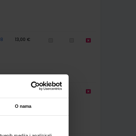
58
13,00 €
9,50 €
O nama
enih medija i analizirali