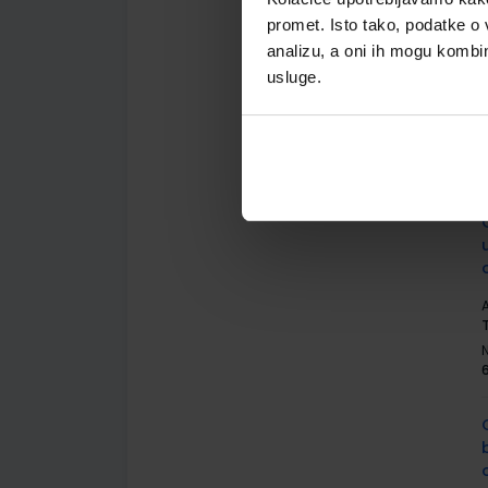
promet. Isto tako, podatke o 
analizu, a oni ih mogu kombini
usluge.
A
A