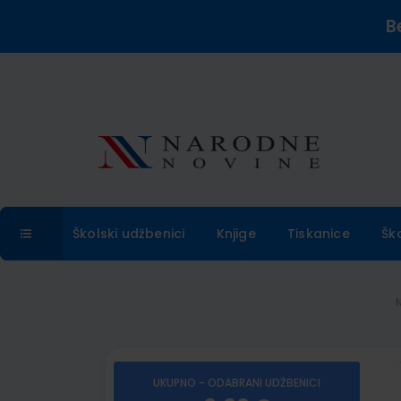
B
Školski udžbenici
Knjige
Tiskanice
Šk
UKUPNO - ODABRANI UDŽBENICI