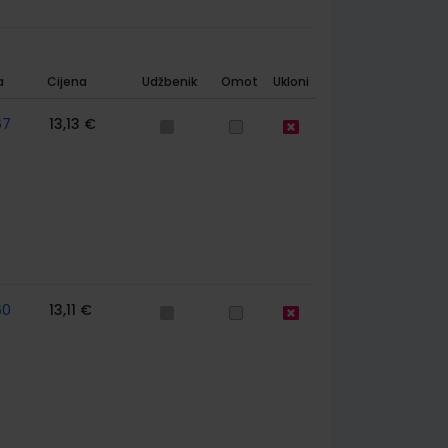
a
Cijena
Udžbenik
Omot
Ukloni
67
13,13 €
60
13,11 €