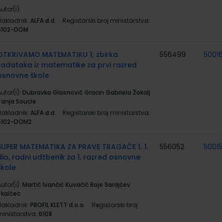
utor(i):
Nakladnik:
ALFA d.d.
Registarski broj ministarstva:
6102-DOM
OTKRIVAMO MATEMATIKU 1; zbirka
556499
5001
zadataka iz matematike za prvi razred
osnovne škole
utor(i):
Dubravka Glasnović Gracin Gabriela Žokalj
Tanja Soucie
Nakladnik:
ALFA d.d.
Registarski broj ministarstva:
6102-DOM2
SUPER MATEMATIKA ZA PRAVE TRAGAČE 1; 1.
556052
5001
dio, radni udžbenik za 1. razred osnovne
škole
utor(i):
Martić Ivančić Kuvačić Roje Sarajčev
Tkalčec
Nakladnik:
PROFIL KLETT d.o.o.
Registarski broj
ministarstva:
6108