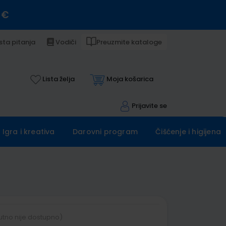
 €
sta pitanja
Vodiči
Preuzmite kataloge
Lista želja
Moja košarica
Prijavite se
Igra i kreativa
Darovni program
Čišćenje i higijena
utno nije dostupno)