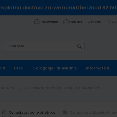
esplatna dostava za sve narudžbe iznad 62,50
Poslovnice
Kontakt
O nama
Če
Pretražite
Pretražite
ola
Ured
Odlaganje i arhiviranje
Informatika
Naslovna
OSNOVNA ŠKOLA ŽNJAN-PAZDIGRAD, 1.RAZRED OŠ
Označi sve radne bilježnice
Označi sve udžbenike (tren