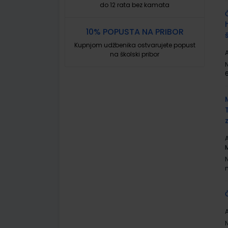
do 12 rata bez kamata
10% POPUSTA NA PRIBOR
Kupnjom udžbenika ostvarujete popust
A
na školski pribor
A
A