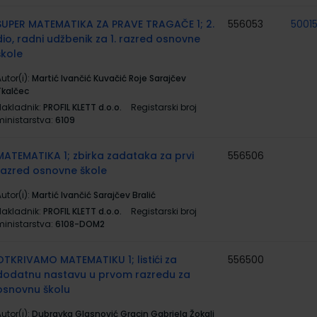
SUPER MATEMATIKA ZA PRAVE TRAGAČE 1; 2.
556053
5001
dio, radni udžbenik za 1. razred osnovne
škole
utor(i):
Martić Ivančić Kuvačić Roje Sarajčev
Tkalčec
Nakladnik:
PROFIL KLETT d.o.o.
Registarski broj
ministarstva:
6109
MATEMATIKA 1; zbirka zadataka za prvi
556506
razred osnovne škole
utor(i):
Martić Ivančić Sarajčev Bralić
Nakladnik:
PROFIL KLETT d.o.o.
Registarski broj
ministarstva:
6108-DOM2
OTKRIVAMO MATEMATIKU 1; listići za
556500
dodatnu nastavu u prvom razredu za
osnovnu školu
utor(i):
Dubravka Glasnović Gracin Gabriela Žokalj