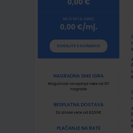
0,00 €
NA 12 RATA, SAMO
0,00 €/mj.
G
p
DODAJTE U KOŠARICU
A
NAGRADNA SMS IGRA
Mogućnost osvajanja neke od 101
nagrade
BESPLATNA DOSTAVA
A
Za iznose veće od 62,50€
PLAĆANJE NA RATE