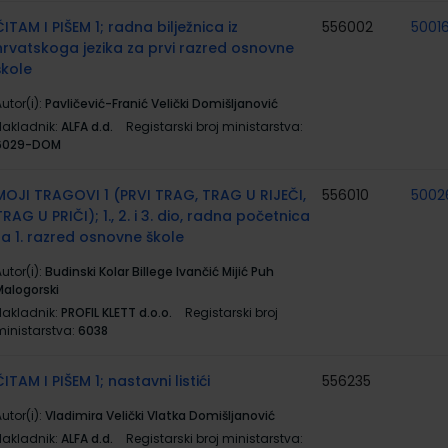
ČITAM I PIŠEM 1; radna bilježnica iz
556002
5001
hrvatskoga jezika za prvi razred osnovne
škole
utor(i):
Pavličević-Franić Velički Domišljanović
Nakladnik:
ALFA d.d.
Registarski broj ministarstva:
6029-DOM
MOJI TRAGOVI 1 (PRVI TRAG, TRAG U RIJEČI,
556010
5002
TRAG U PRIČI); 1., 2. i 3. dio, radna početnica
za 1. razred osnovne škole
utor(i):
Budinski Kolar Billege Ivančić Mijić Puh
Malogorski
Nakladnik:
PROFIL KLETT d.o.o.
Registarski broj
ministarstva:
6038
ČITAM I PIŠEM 1; nastavni listići
556235
utor(i):
Vladimira Velički Vlatka Domišljanović
Nakladnik:
ALFA d.d.
Registarski broj ministarstva: