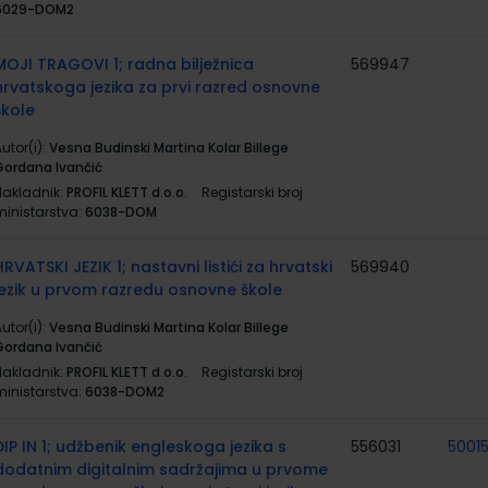
6029-DOM2
MOJI TRAGOVI 1; radna bilježnica
569947
hrvatskoga jezika za prvi razred osnovne
škole
utor(i):
Vesna Budinski Martina Kolar Billege
Gordana Ivančić
Nakladnik:
PROFIL KLETT d.o.o.
Registarski broj
ministarstva:
6038-DOM
HRVATSKI JEZIK 1; nastavni listići za hrvatski
569940
jezik u prvom razredu osnovne škole
utor(i):
Vesna Budinski Martina Kolar Billege
Gordana Ivančić
Nakladnik:
PROFIL KLETT d.o.o.
Registarski broj
ministarstva:
6038-DOM2
DIP IN 1; udžbenik engleskoga jezika s
556031
5001
dodatnim digitalnim sadržajima u prvome