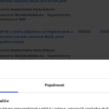
razredu osnovne škole, prvi strani jezik
utor(i):
Biserka Džeba Vlasta Živković
Nakladnik:
ŠKOLSKA KNJIGA d.d.
Registarski broj
ministarstva:
5991
DIP IN 1; radna bilježnica za engleski jezik u
556032
5001
prvome razredu osnovne škole, prva
godina učenja
utor(i):
Biserka Džeba Vlasta Živković
Nakladnik:
ŠKOLSKA KNJIGA d.d.
Registarski broj
ministarstva:
5991-DOM
BUSY PAD 1; radni listovi s dodatnim
991249
zadatcima uz udžbenik Dip in 1 za 1. razred
osnovne škole
Pojedinosti
utor(i):
Džeba
Nakladnik:
ŠKOLSKA KNJIGA d.d.
Registarski broj
ačiće
ministarstva:
5991-DOM2
bismo personalizirali sadržaj i oglase, omogućili značajke društv