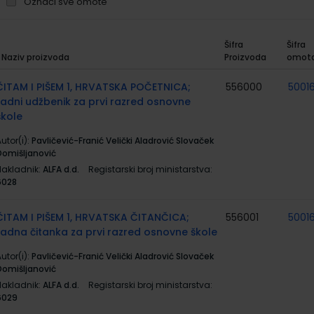
Označi sve omote
Šifra
Šifra
Naziv proizvoda
Proizvoda
omot
rupirani
roizvodi
ČITAM I PIŠEM 1, HRVATSKA POČETNICA;
556000
5001
radni udžbenik za prvi razred osnovne
škole
utor(i):
Pavličević-Franić Velički Aladrović Slovaček
Domišljanović
Nakladnik:
ALFA d.d.
Registarski broj ministarstva:
6028
ČITAM I PIŠEM 1, HRVATSKA ČITANČICA;
556001
5001
radna čitanka za prvi razred osnovne škole
utor(i):
Pavličević-Franić Velički Aladrović Slovaček
Domišljanović
Nakladnik:
ALFA d.d.
Registarski broj ministarstva:
6029