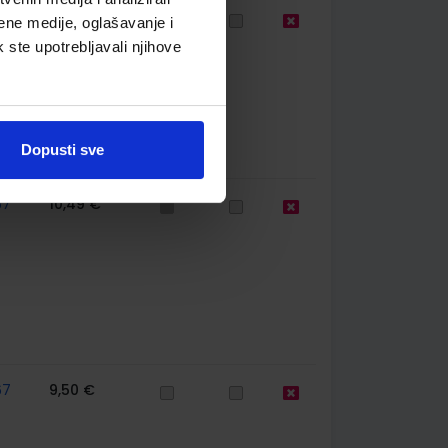
67
10,50 €
ene medije, oglašavanje i
k ste upotrebljavali njihove
Dopusti sve
67
10,49 €
67
9,50 €