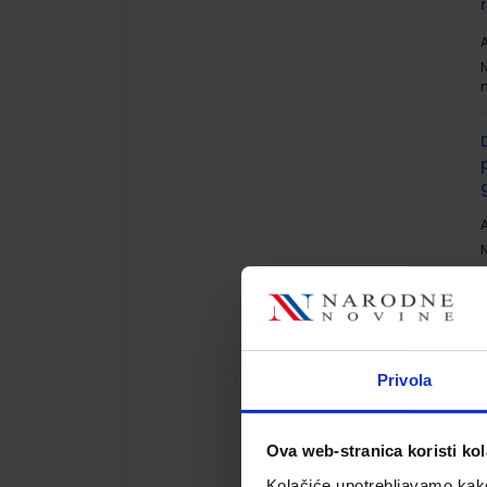
A
A
Privola
A
Ova web-stranica koristi kol
Kolačiće upotrebljavamo kako 