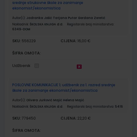
srednje strukovne škole za zanimanje
ekonomist/ekonomistica
Autor(i):
Jadranka Jošić Tatjana Putar Gordana Zoretić
Nakladnik:
ŠKOLSKA KNJIGA d.d.
Registarski broj ministarstva:
6349-DOM
SKU:
CIJENA:
556229
16,00 €
ŠIFRA OMOTA:
Udžbenik
POSLOVNE KOMUNIKACIJE 1; udžbenik za 1. razred srednje
škole za zanimanje ekonomist/ekonomistica
Autor(i):
Olivera Jurković Majić Helena Majić
Nakladnik:
ŠKOLSKA KNJIGA d.d.
Registarski broj ministarstva:
5416
SKU:
CIJENA:
779450
22,20 €
ŠIFRA OMOTA: