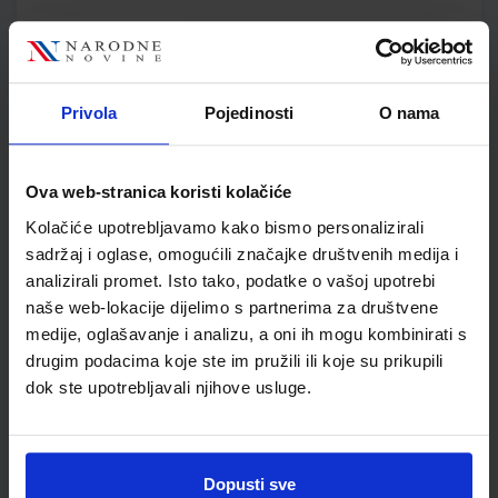
SKU:
CIJENA:
556495
17,50 €
ŠIFRA OMOTA:
Privola
Pojedinosti
O nama
Udžbenik
Ova web-stranica koristi kolačiće
FIZIKA 1; (2 ili 3 sata nastave tjedno), udžbenik za 1. razred
gimnazija
Kolačiće upotrebljavamo kako bismo personalizirali
Autor(i):
Dubravko Horvat Dario Hrupec
sadržaj i oglase, omogućili značajke društvenih medija i
Nakladnik:
ELEMENT d.o.o.
Registarski broj ministarstva:
6180
analizirali promet. Isto tako, podatke o vašoj upotrebi
naše web-lokacije dijelimo s partnerima za društvene
SKU:
CIJENA:
556336
29,00 €
medije, oglašavanje i analizu, a oni ih mogu kombinirati s
drugim podacima koje ste im pružili ili koje su prikupili
ŠIFRA OMOTA:
dok ste upotrebljavali njihove usluge.
Udžbenik
KEMIJA 1; zbirka riješenih primjera i zadataka iz opće kemije 1
Dopusti sve
za učenike prvih razreda gimnazije