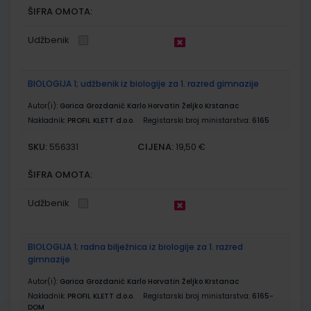
ŠIFRA OMOTA:
Udžbenik
BIOLOGIJA 1; udžbenik iz biologije za 1. razred gimnazije
Autor(i):
Gorica Grozdanić Karlo Horvatin Željko Krstanac
Nakladnik:
PROFIL KLETT d.o.o.
Registarski broj ministarstva:
6165
SKU:
CIJENA:
556331
19,50 €
ŠIFRA OMOTA:
Udžbenik
BIOLOGIJA 1; radna bilježnica iz biologije za 1. razred
gimnazije
Autor(i):
Gorica Grozdanić Karlo Horvatin Željko Krstanac
Nakladnik:
PROFIL KLETT d.o.o.
Registarski broj ministarstva:
6165-
DOM