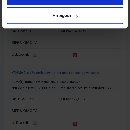
Autor(i):
Barić Tominac Habuš Liber Vladušić
Prilagodi
Nakladnik:
PROFIL KLETT d.o.o.
Registarski broj ministarstva:
6220-
DOM
SKU:
CIJENA:
556197
14,00 €
ŠIFRA OMOTA:
Udžbenik
KEMIJA 1; udžbenik kemije za prvi razred gimnazije
Autor(i):
Barić Tominac Habuš Liber Vladušić
Nakladnik:
PROFIL KLETT d.o.o.
Registarski broj ministarstva:
6220
SKU:
CIJENA:
556340
22,50 €
ŠIFRA OMOTA:
Udžbenik