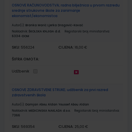
OSNOVE RAČUNOVODSTVA; radna bilježnica u prvom razredu
srednje strukovne škole za zanimanje
ekonomist/ekonomistca
Autor(i):
Branka Marić Ljerka Dragović-Kovać
Nakladnik:
ŠKOLSKA KNJIGA d.d.
Registarski broj ministarstva:
6334-DOM
SKU:
CIJENA:
556224
16,00 €
ŠIFRA OMOTA:
Udžbenik
OSNOVE ZDRAVSTVENE STRUKE; udžbenik za prvi razred
zdravstvenih škola
Autor(i):
Damjan Abou Aldan Youssef Abou Aldan
Nakladnik:
MEDICINSKA NAKLADA d.o.o.
Registarski broj ministarstva:
7366
SKU:
CIJENA:
569354
25,00 €