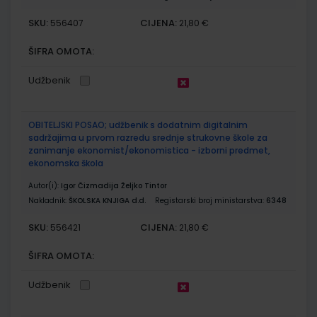
SKU:
CIJENA:
556407
21,80 €
ŠIFRA OMOTA:
Udžbenik
OBITELJSKI POSAO; udžbenik s dodatnim digitalnim
sadržajima u prvom razredu srednje strukovne škole za
zanimanje ekonomist/ekonomistica - izborni predmet,
ekonomska škola
Autor(i):
Igor Čizmadija Željko Tintor
Nakladnik:
ŠKOLSKA KNJIGA d.d.
Registarski broj ministarstva:
6348
SKU:
CIJENA:
556421
21,80 €
ŠIFRA OMOTA:
Udžbenik