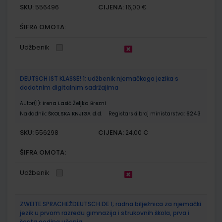
SKU:
CIJENA:
556496
16,00 €
ŠIFRA OMOTA:
Udžbenik
DEUTSCH IST KLASSE! 1; udžbenik njemačkoga jezika s
dodatnim digitalnim sadržajima
Autor(i):
Irena Lasić Željka Brezni
Nakladnik:
ŠKOLSKA KNJIGA d.d.
Registarski broj ministarstva:
6243
SKU:
CIJENA:
556298
24,00 €
ŠIFRA OMOTA:
Udžbenik
ZWEITE.SPRACHEŽDEUTSCH.DE 1; radna bilježnica za njemački
jezik u prvom razredu gimnazija i strukovnih škola, prva i
šesta godina učenja