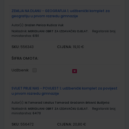
ZEMLJA NA DLANU - GEOGRAFIJA 1; udžbenički komplet za
geografiju u prvom razredu gimnazije
Autor(i):
Dražen Perica Ružica Vuk
Nakladnik:
MERIDIJANI OBRT ZA IZDAVAČKU DJELAT.
Registarski broj
ministarstva:
6191
SKU:
CIJENA:
556343
19,10 €
ŠIFRA OMOTA:
Udžbenik
SVIJET PRIJE NAS - POVIJEST 1; udžbenički komplet za povijest
u prvom razredu gimnazije
Autor(i):
M.Tomorad I.Malus Tomorad Gračanin Brković Bušljeta
Nakladnik:
MERIDIJANI OBRT ZA IZDAVAČKU DJELAT.
Registarski broj
ministarstva:
6470
SKU:
CIJENA:
556472
20,80 €