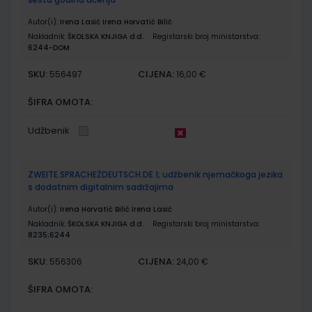
Autor(i):
Irena Lasić Irena Horvatić Bilić
Nakladnik:
ŠKOLSKA KNJIGA d.d.
Registarski broj ministarstva:
6244-DOM
SKU:
CIJENA:
556497
16,00 €
ŠIFRA OMOTA:
Udžbenik
ZWEITE.SPRACHEŽDEUTSCH.DE 1; udžbenik njemačkoga jezika
s dodatnim digitalnim sadržajima
Autor(i):
Irena Horvatić Bilić Irena Lasić
Nakladnik:
ŠKOLSKA KNJIGA d.d.
Registarski broj ministarstva:
8235;6244
SKU:
CIJENA:
556306
24,00 €
ŠIFRA OMOTA: