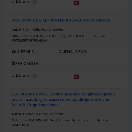
Udžbenik
SOLUTIONS THIRD EDITION PRE-INTERMEDIATE; Workbook
Autor(i):
Tim Falla Paul A. Davies
Nakladnik:
PROFIL KLETT d.o.o.
Registarski broj ministarstva:
8032;6287;6788-DOM
SKU:
CIJENA:
556516
13,50 €
ŠIFRA OMOTA:
Udžbenik
DEUTSCH IST KLASSE! 1; radna bilježnica za njemački jezik u
prvom razredu gimnazija i četverogodišnjih strukovnih
škola, 6. i 9. godina učenja
Autor(i):
Irena Lasić Željka Brezni
Nakladnik:
ŠKOLSKA KNJIGA d.d.
Registarski broj ministarstva:
6243-DOM