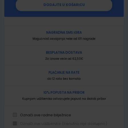
DODAJTE U KOŠARICU
NAGRADNA SMS IGRA
Mogućnost osvajanja neke od 101 nagrade
BESPLATNA DOSTAVA
Za iznose veće od 62,50€
PLAĆANJE NA RATE
do 12 rata bez kamata
10% POPUSTA NA PRIBOR
Kupnjom udžbenika ostvarujete popust na školski pribor
Označi sve radne bilježnice
Označi sve udžbenike (trenutno nije dostupno)