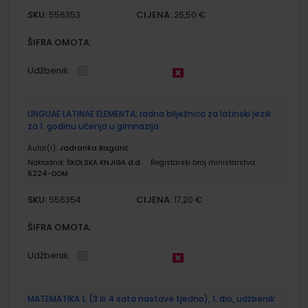
SKU:
CIJENA:
556353
25,50 €
ŠIFRA OMOTA:
Udžbenik
LINGUAE LATINAE ELEMENTA; radna bilježnica za latinski jezik
za 1. godinu učenja u gimnazija
Autor(i):
Jadranka Bagarić
Nakladnik:
ŠKOLSKA KNJIGA d.d.
Registarski broj ministarstva:
6224-DOM
SKU:
CIJENA:
556354
17,20 €
ŠIFRA OMOTA:
Udžbenik
MATEMATIKA 1; (3 ili 4 sata nastave tjedno), 1. dio, udžbenik