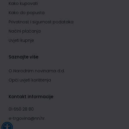
Kako kupovati
Kako do popusta
Privatnost i sigurnost podataka
Načini plaćanja
Uvjeti kupnje
Saznajte više
O Narodnim novinama d.d.
Opći uvjeti korištenja
Kontakt informacije
01 650 28 80
e-trgovina@nn.hr