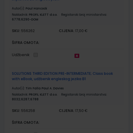
Autor(i):
Paul Hancock
Nakladnik:
PROFIL KLETT d.o.o.
Registarski broj ministarstva:
6778;6290-DOM
SKU:
CIJENA:
556262
17,00 €
ŠIFRA OMOTA:
Udžbenik
SOLUTIONS THIRD EDITION PRE-INTERMEDIATE; Class book
with eBook, udžbenik engleskog jezika B1
Autor(i):
Tim Falla Paul A. Davies
Nakladnik:
PROFIL KLETT d.o.o.
Registarski broj ministarstva:
8032;6287;6788
SKU:
CIJENA:
556258
17,50 €
ŠIFRA OMOTA: