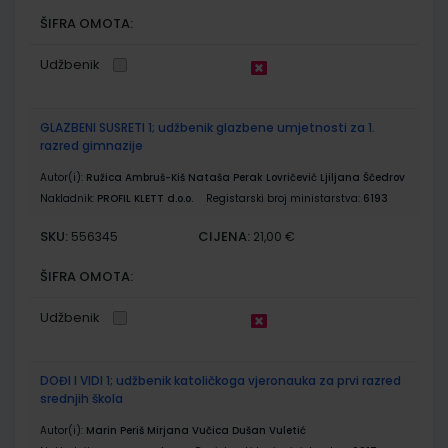
ŠIFRA OMOTA:
Udžbenik
GLAZBENI SUSRETI 1; udžbenik glazbene umjetnosti za 1.
razred gimnazije
Autor(i):
Ružica Ambruš-Kiš Nataša Perak Lovričević Ljiljana Ščedrov
Nakladnik:
PROFIL KLETT d.o.o.
Registarski broj ministarstva:
6193
SKU:
CIJENA:
556345
21,00 €
ŠIFRA OMOTA:
Udžbenik
DOĐI I VIDI 1; udžbenik katoličkoga vjeronauka za prvi razred
srednjih škola
Autor(i):
Marin Periš Mirjana Vučica Dušan Vuletić