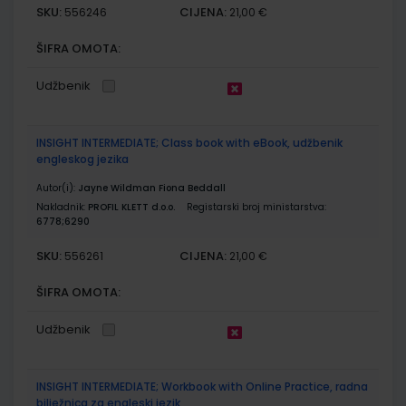
SKU:
CIJENA:
556246
21,00 €
ŠIFRA OMOTA:
Udžbenik
INSIGHT INTERMEDIATE; Class book with eBook, udžbenik
engleskog jezika
Autor(i):
Jayne Wildman Fiona Beddall
Nakladnik:
PROFIL KLETT d.o.o.
Registarski broj ministarstva:
6778;6290
SKU:
CIJENA:
556261
21,00 €
ŠIFRA OMOTA:
Udžbenik
INSIGHT INTERMEDIATE; Workbook with Online Practice, radna
bilježnica za engleski jezik