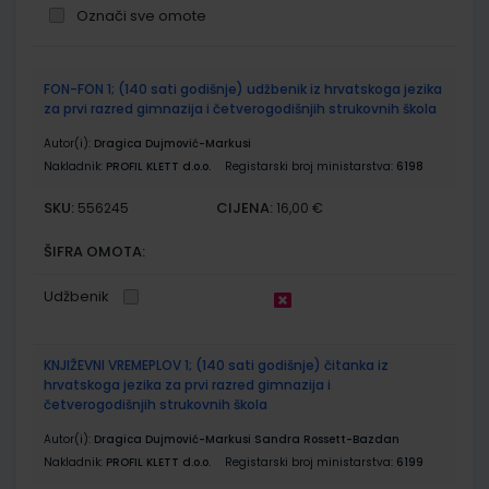
Označi sve omote
Grupirani
FON-FON 1; (140 sati godišnje) udžbenik iz hrvatskoga jezika
proizvodi
za prvi razred gimnazija i četverogodišnjih strukovnih škola
Autor(i):
Dragica Dujmović-Markusi
Nakladnik:
PROFIL KLETT d.o.o.
Registarski broj ministarstva:
6198
SKU:
CIJENA:
556245
16,00 €
ŠIFRA OMOTA:
Udžbenik
KNJIŽEVNI VREMEPLOV 1; (140 sati godišnje) čitanka iz
hrvatskoga jezika za prvi razred gimnazija i
četverogodišnjih strukovnih škola
Autor(i):
Dragica Dujmović-Markusi Sandra Rossett-Bazdan
Nakladnik:
PROFIL KLETT d.o.o.
Registarski broj ministarstva:
6199