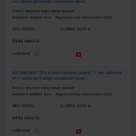
za 1. razred gimnazija i strukovnih škola
Autor(i):
Branimir Dakić Neven Elezović
Nakladnik:
ELEMENT d.o.o.
Registarski broj ministarstva:
6232
SKU:
CIJENA:
556321
20,00 €
ŠIFRA OMOTA:
Udžbenik
MATEMATIKA 1; (3 ili 4 sata nastave tjedno), 2. dio, udžbenik
za 1. razred gimnazija i strukovnih škola
Autor(i):
Branimir Dakić Neven Elezović
Nakladnik:
ELEMENT d.o.o.
Registarski broj ministarstva:
6233
SKU:
CIJENA:
556322
20,00 €
ŠIFRA OMOTA:
Udžbenik