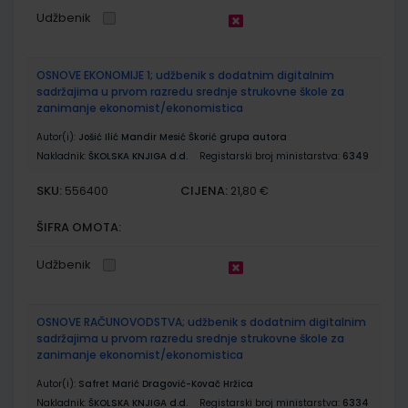
Udžbenik
OSNOVE EKONOMIJE 1; udžbenik s dodatnim digitalnim
sadržajima u prvom razredu srednje strukovne škole za
zanimanje ekonomist/ekonomistica
Autor(i):
Jošić Ilić Mandir Mesić Škorić grupa autora
Nakladnik:
ŠKOLSKA KNJIGA d.d.
Registarski broj ministarstva:
6349
SKU:
CIJENA:
556400
21,80 €
ŠIFRA OMOTA:
Udžbenik
OSNOVE RAČUNOVODSTVA; udžbenik s dodatnim digitalnim
sadržajima u prvom razredu srednje strukovne škole za
zanimanje ekonomist/ekonomistica
Autor(i):
Safret Marić Dragović-Kovač Hržica
Nakladnik:
ŠKOLSKA KNJIGA d.d.
Registarski broj ministarstva:
6334