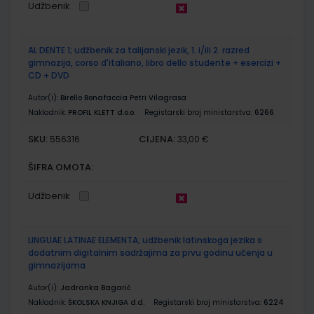
Udžbenik
AL DENTE 1; udžbenik za talijanski jezik, 1. i/ili 2. razred
gimnazija, corso d'italiano, libro dello studente + esercizi +
CD + DVD
Autor(i):
Birello Bonafaccia Petri Vilagrasa
Nakladnik:
PROFIL KLETT d.o.o.
Registarski broj ministarstva:
6266
SKU:
CIJENA:
556316
33,00 €
ŠIFRA OMOTA:
Udžbenik
LINGUAE LATINAE ELEMENTA; udžbenik latinskoga jezika s
dodatnim digitalnim sadržajima za prvu godinu učenja u
gimnazijama
Autor(i):
Jadranka Bagarić
Nakladnik:
ŠKOLSKA KNJIGA d.d.
Registarski broj ministarstva:
6224