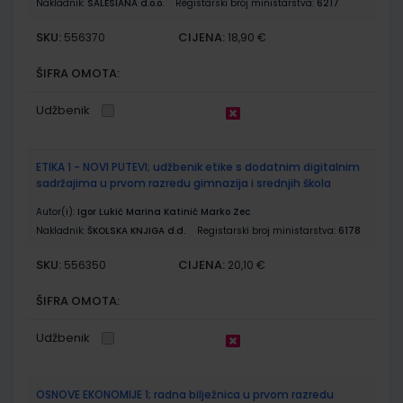
Nakladnik:
SALESIANA d.o.o.
Registarski broj ministarstva:
6217
SKU:
CIJENA:
556370
18,90 €
ŠIFRA OMOTA:
Udžbenik
ETIKA 1 - NOVI PUTEVI; udžbenik etike s dodatnim digitalnim
sadržajima u prvom razredu gimnazija i srednjih škola
Autor(i):
Igor Lukić Marina Katinić Marko Zec
Nakladnik:
ŠKOLSKA KNJIGA d.d.
Registarski broj ministarstva:
6178
SKU:
CIJENA:
556350
20,10 €
ŠIFRA OMOTA:
Udžbenik
OSNOVE EKONOMIJE 1; radna bilježnica u prvom razredu