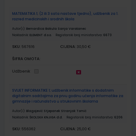
MATEMATIKA 1; (2 ili 3 sata nastave tjedno), udžbenik za 1.
razred medicinskih i srodnih škola
Autor(i):
Bernardica Bakula Sanja Varošanec
Nakladnik:
ELEMENT d.o.o.
Registarski broj ministarstva:
6673
SKU:
CIJENA:
567616
30,50 €
ŠIFRA OMOTA:
Udžbenik
SVIJET INFORMATIKE 1; udžbenik informatike s dodatnim
digitalnim sadržajima za prvu godinu učenja informatike za
gimnazije i računalstva u strukovnim školama
Autor(i):
Blagojević Stjepanek Stranjak Tomić
Nakladnik:
ŠKOLSKA KNJIGA d.d.
Registarski broj ministarstva:
6206
SKU:
CIJENA:
556362
25,00 €