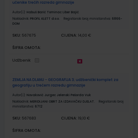
učenike trećih razreda gimnazije
Autor(i):
Habuš Barić Tominac Liber Bajić
Nakladnik:
PROFIL KLETT d.o.o.
Registarski broj ministarstva:
6866-
DOM
SKU:
CIJENA:
567675
14,00 €
ŠIFRA OMOTA:
Udžbenik
ZEMLJA NA DLANU - GEOGRAFIJA 3; udžbenički komplet za
geografiju u trećem razredu gimnazije
Autor(i):
Novaković Jurgec Jelenski Pešorda Vuk
Nakladnik:
MERIDIJANI OBRT ZA IZDAVAČKU DJELAT.
Registarski broj
ministarstva:
6712
SKU:
CIJENA:
567683
19,10 €
ŠIFRA OMOTA: