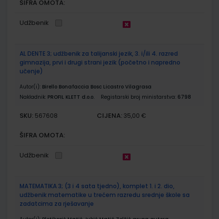
ŠIFRA OMOTA:
Udžbenik
AL DENTE 3; udžbenik za talijanski jezik, 3. i/ili 4. razred
gimnazija, prvi i drugi strani jezik (početno i napredno
učenje)
Autor(i):
Birello Bonafaccia Bosc Licastro Vilagrasa
Nakladnik:
PROFIL KLETT d.o.o.
Registarski broj ministarstva:
6798
SKU:
CIJENA:
567608
35,00 €
ŠIFRA OMOTA:
Udžbenik
MATEMATIKA 3; (3 i 4 sata tjedno), komplet 1. i 2. dio,
udžbenik matematike u trećem razredu srednje škole sa
zadatcima za rješavanje