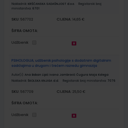
Nakladnik:
KRŠĆANSKA SADAŠNJOST d.o.o.
Registarski broj
ministarstva:
6701
SKU:
CIJENA:
567702
14,65 €
ŠIFRA OMOTA:
Udžbenik
PSIHOLOGIJA; udžbenik psihologije s dodatnim digitalnim
sadržajima u drugom i trećem razredu gimnazija
Autor(i):
Ana Boban Lipić Ivana Jambrović Čugura Maja Kolega
Nakladnik:
ŠKOLSKA KNJIGA d.d.
Registarski broj ministarstva:
7076
SKU:
CIJENA:
567709
25,50 €
ŠIFRA OMOTA:
Udžbenik