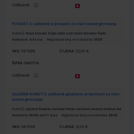
Udžbenik
POVIJEST 3; udžbenik iz povijesti za treći razred gimnazije
Autor(i):
Maja Katušić Stipe Ledić Ivan Dukić Miroslav Šašić
Nakladnik:
ALFA d.d.
Registarski broj ministarstva:
6558
SKU:
CIJENA:
567688
22,00 €
ŠIFRA OMOTA:
Udžbenik
GLAZBENI SUSRETI 3; udžbenik glazbene umjetnosti za treći
razred gimnazije
Autor(i):
Ljiljana Ščedrov Nataša Perak Lovričević Ružica Ambruš-Kiš
Nakladnik:
PROFIL KLETT d.o.o.
Registarski broj ministarstva:
6848
SKU:
CIJENA:
567695
21,00 €