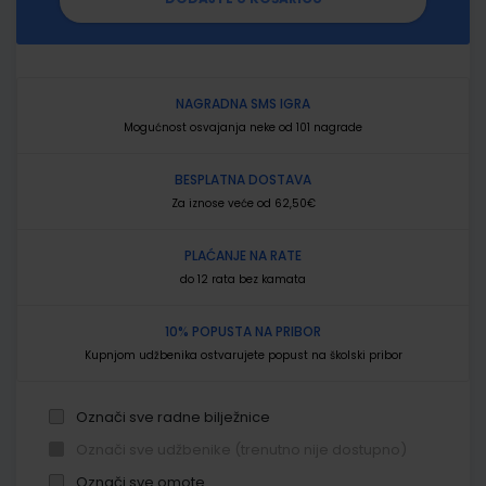
NAGRADNA SMS IGRA
Mogućnost osvajanja neke od 101 nagrade
BESPLATNA DOSTAVA
Za iznose veće od 62,50€
PLAĆANJE NA RATE
do 12 rata bez kamata
10% POPUSTA NA PRIBOR
Kupnjom udžbenika ostvarujete popust na školski pribor
Označi sve radne bilježnice
Označi sve udžbenike (trenutno nije dostupno)
Označi sve omote