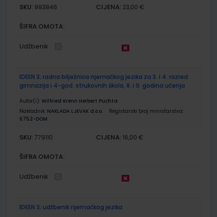
SKU:
CIJENA:
993846
23,00 €
ŠIFRA OMOTA:
Udžbenik
IDEEN 3; radna bilježnica njemačkog jezika za 3. i 4. razred
gimnazija i 4-god. strukovnih škola, 8. i 9. godina učenja
Autor(i):
Wilfried Krenn Herbert Puchta
Nakladnik:
NAKLADA LJEVAK d.o.o.
Registarski broj ministarstva:
6752-DOM
SKU:
CIJENA:
779110
16,00 €
ŠIFRA OMOTA:
Udžbenik
IDEEN 3; udžbenik njemačkog jezika