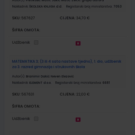
Autor(i):
Pletikosić Matić Jukić Matić Zelčić grupa autora
Nakladnik:
ŠKOLSKA KNJIGA d.d.
Registarski broj ministarstva:
7053
SKU:
CIJENA:
567627
34,70 €
ŠIFRA OMOTA:
Udžbenik
MATEMATIKA 3; (3 ili 4 sata nastave tjedno), 1. dio, udžbenik
za 3. razred gimnazija i strukovnih škola
Autor(i):
Branimir Dakić Neven Elezović
Nakladnik:
ELEMENT d.o.o.
Registarski broj ministarstva:
6681
SKU:
CIJENA:
567631
22,00 €
ŠIFRA OMOTA:
Udžbenik