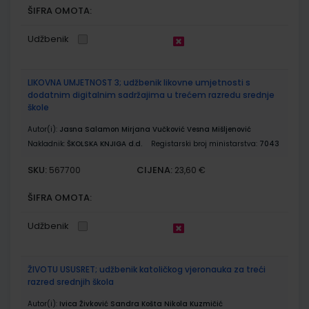
ŠIFRA OMOTA:
Udžbenik
LIKOVNA UMJETNOST 3; udžbenik likovne umjetnosti s
dodatnim digitalnim sadržajima u trećem razredu srednje
škole
Autor(i):
Jasna Salamon Mirjana Vučković Vesna Mišljenović
Nakladnik:
ŠKOLSKA KNJIGA d.d.
Registarski broj ministarstva:
7043
SKU:
CIJENA:
567700
23,60 €
ŠIFRA OMOTA:
Udžbenik
ŽIVOTU USUSRET; udžbenik katoličkog vjeronauka za treći
razred srednjih škola
Autor(i):
Ivica Živković Sandra Košta Nikola Kuzmičić