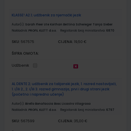
KLASSE! A2.1; udžbenik za njemački jezik
Autor(i):
Sarah Fleer Ute Koithan Bettina Schwieger Tanja Sieber
Nakladnik:
PROFIL KLETT d.o.o.
Registarski broj ministarstva:
6870
SKU:
CIJENA:
567575
19,50 €
ŠIFRA OMOTA:
Udžbenik
AL DENTE 2; udžbenik za talijanski jezik, 1. razred nastavljači,
1. i/ili 2., 2. i/ili 3. razred gimnazija, prvi i drugi strani jezik
(početno i napredno učenje)
Autor(i):
Birello Bonafaccia Bosc Licastro Vilagrasa
Nakladnik:
PROFIL KLETT d.o.o.
Registarski broj ministarstva:
6797
SKU:
CIJENA:
567599
35,00 €