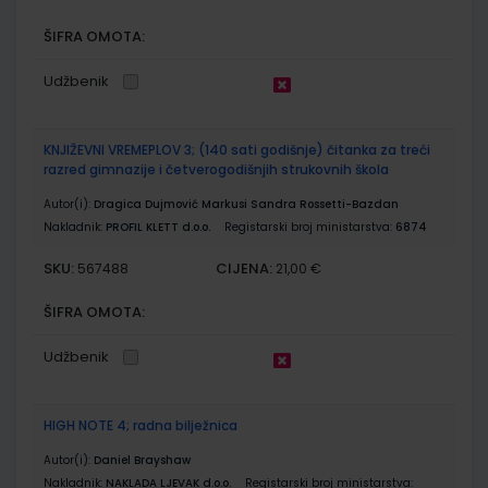
ŠIFRA OMOTA:
Udžbenik
KNJIŽEVNI VREMEPLOV 3; (140 sati godišnje) čitanka za treći
razred gimnazije i četverogodišnjih strukovnih škola
Autor(i):
Dragica Dujmović Markusi Sandra Rossetti-Bazdan
Nakladnik:
PROFIL KLETT d.o.o.
Registarski broj ministarstva:
6874
SKU:
CIJENA:
567488
21,00 €
ŠIFRA OMOTA:
Udžbenik
HIGH NOTE 4; radna bilježnica
Autor(i):
Daniel Brayshaw
Nakladnik:
NAKLADA LJEVAK d.o.o.
Registarski broj ministarstva: