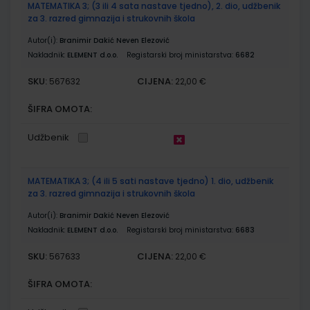
MATEMATIKA 3; (3 ili 4 sata nastave tjedno), 2. dio, udžbenik
za 3. razred gimnazija i strukovnih škola
Autor(i):
Branimir Dakić Neven Elezović
Nakladnik:
ELEMENT d.o.o.
Registarski broj ministarstva:
6682
SKU:
CIJENA:
567632
22,00 €
ŠIFRA OMOTA:
Udžbenik
MATEMATIKA 3; (4 ili 5 sati nastave tjedno) 1. dio, udžbenik
za 3. razred gimnazija i strukovnih škola
Autor(i):
Branimir Dakić Neven Elezović
Nakladnik:
ELEMENT d.o.o.
Registarski broj ministarstva:
6683
SKU:
CIJENA:
567633
22,00 €
ŠIFRA OMOTA: