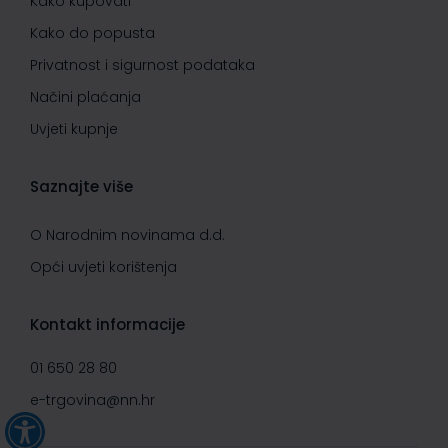
Kako kupovati
Kako do popusta
Privatnost i sigurnost podataka
Načini plaćanja
Uvjeti kupnje
Saznajte više
O Narodnim novinama d.d.
Opći uvjeti korištenja
Kontakt informacije
01 650 28 80
e-trgovina@nn.hr