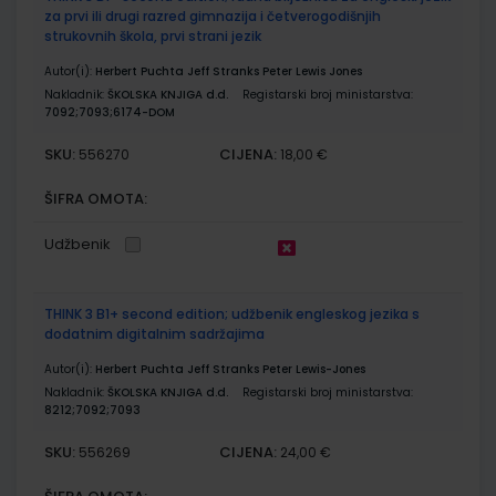
za prvi ili drugi razred gimnazija i četverogodišnjih
strukovnih škola, prvi strani jezik
Autor(i):
Herbert Puchta Jeff Stranks Peter Lewis Jones
Nakladnik:
ŠKOLSKA KNJIGA d.d.
Registarski broj ministarstva:
7092;7093;6174-DOM
SKU:
CIJENA:
556270
18,00 €
ŠIFRA OMOTA:
Udžbenik
THINK 3 B1+ second edition; udžbenik engleskog jezika s
dodatnim digitalnim sadržajima
Autor(i):
Herbert Puchta Jeff Stranks Peter Lewis-Jones
Nakladnik:
ŠKOLSKA KNJIGA d.d.
Registarski broj ministarstva:
8212;7092;7093
SKU:
CIJENA:
556269
24,00 €