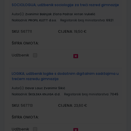
SOCIOLOGIJA; udžbenik sociologije za treći razred gimnazije
Autor(i):
Zvonimir Bošnjak Zlata Paštar Anton Vukelić
Nakladnik:
PROFIL KLETT d.o.o.
Registarski broj ministarstva:
6921
SKU:
CIJENA:
567711
19,50 €
ŠIFRA OMOTA:
Udžbenik
LOGIKA; udžbenik logike s dodatnim digitalnim sadržajima u
trećem razredu gimnazija
Autor(i):
Davor Lauc Zvonimir Šikić
Nakladnik:
ŠKOLSKA KNJIGA d.d.
Registarski broj ministarstva:
7045
SKU:
CIJENA:
567713
23,60 €
ŠIFRA OMOTA:
Udžbenik