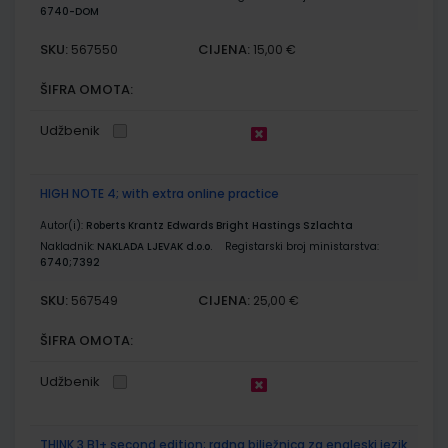
6740-DOM
SKU:
CIJENA:
567550
15,00 €
ŠIFRA OMOTA:
Udžbenik
HIGH NOTE 4; with extra online practice
Autor(i):
Roberts Krantz Edwards Bright Hastings Szlachta
Nakladnik:
NAKLADA LJEVAK d.o.o.
Registarski broj ministarstva:
6740;7392
SKU:
CIJENA:
567549
25,00 €
ŠIFRA OMOTA:
Udžbenik
THINK 3 B1+ second edition; radna bilježnica za engleski jezik