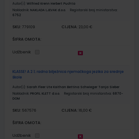
Autor(i):
Wilfried Krenn Herbert Puchta
Nakladnik:
NAKLADA LJEVAK d.o.o.
Registarski broj ministarstva:
6752
SKU:
CIJENA:
779109
23,00 €
ŠIFRA OMOTA:
Udžbenik
KLASSE! A 2.1; radna bilježnica njemačkoga jezika za srednje
škole
Autor(i):
Sarah Fleer Ute Koithan Bettina Schwieger Tanja Sieber
Nakladnik:
PROFIL KLETT d.o.o.
Registarski broj ministarstva:
6870-
DOM
SKU:
CIJENA:
567576
16,00 €
ŠIFRA OMOTA:
Udžbenik