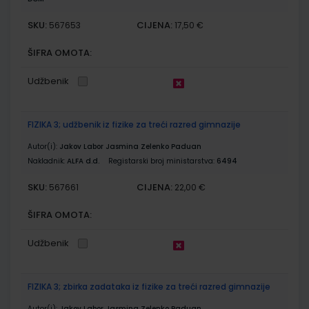
SKU:
CIJENA:
567653
17,50 €
ŠIFRA OMOTA:
Udžbenik
FIZIKA 3; udžbenik iz fizike za treći razred gimnazije
Autor(i):
Jakov Labor Jasmina Zelenko Paduan
Nakladnik:
ALFA d.d.
Registarski broj ministarstva:
6494
SKU:
CIJENA:
567661
22,00 €
ŠIFRA OMOTA:
Udžbenik
FIZIKA 3; zbirka zadataka iz fizike za treći razred gimnazije
Autor(i):
Jakov Labor Jasmina Zelenko Paduan