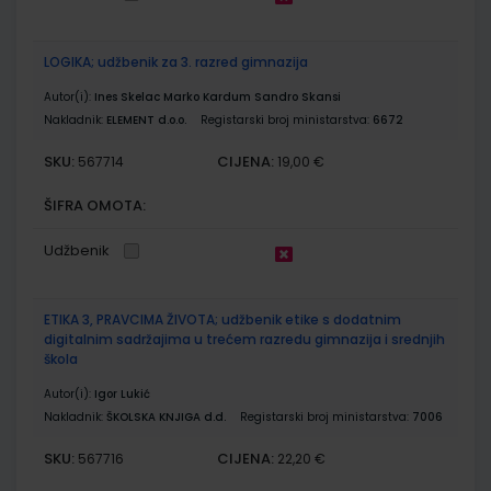
LOGIKA; udžbenik za 3. razred gimnazija
Autor(i):
Ines Skelac Marko Kardum Sandro Skansi
Nakladnik:
ELEMENT d.o.o.
Registarski broj ministarstva:
6672
SKU:
CIJENA:
567714
19,00 €
ŠIFRA OMOTA:
Udžbenik
ETIKA 3, PRAVCIMA ŽIVOTA; udžbenik etike s dodatnim
digitalnim sadržajima u trećem razredu gimnazija i srednjih
škola
Autor(i):
Igor Lukić
Nakladnik:
ŠKOLSKA KNJIGA d.d.
Registarski broj ministarstva:
7006
SKU:
CIJENA:
567716
22,20 €