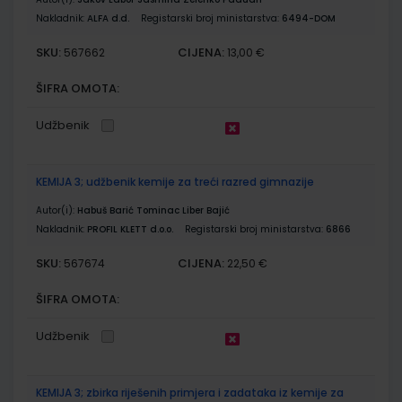
Nakladnik:
ALFA d.d.
Registarski broj ministarstva:
6494-DOM
SKU:
CIJENA:
567662
13,00 €
ŠIFRA OMOTA:
Udžbenik
KEMIJA 3; udžbenik kemije za treći razred gimnazije
Autor(i):
Habuš Barić Tominac Liber Bajić
Nakladnik:
PROFIL KLETT d.o.o.
Registarski broj ministarstva:
6866
SKU:
CIJENA:
567674
22,50 €
ŠIFRA OMOTA:
Udžbenik
KEMIJA 3; zbirka riješenih primjera i zadataka iz kemije za