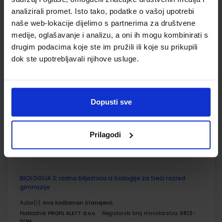
ŠIFRA OMOTA:
analizirali promet. Isto tako, podatke o vašoj upotrebi
naše web-lokacije dijelimo s partnerima za društvene
Udžbenik
medije, oglašavanje i analizu, a oni ih mogu kombinirati s
drugim podacima koje ste im pružili ili koje su prikupili
dok ste upotrebljavali njihove usluge.
BIOLOGIJA 3; udžbenik iz Biologije za 3. razred gimnazije
Autor(i):
Čačev Horvat Ivandić Korač Šubaša Marceljak Ilić
Nakladnik:
PROFIL KLETT d.o.o.
Registarski broj ministarstva:
6813
Dopusti sve
SKU:
CIJENA:
567652
19,50 €
ŠIFRA OMOTA:
Prilagodi
Udžbenik
BIOLOGIJA 3; radna bilježnica iz biologije za treći razred
gimnazije
Autor(i):
Ana Kodžoman Stanojević
Nakladnik:
PROFIL KLETT d.o.o.
Registarski broj ministarstva:
6813-
DOM