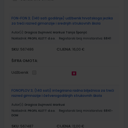
Grupirani
FON-FON 3; (140 sati godišnje) udžbenik hrvatskoga jezika
proizvodi
za treći razred gimanzije i srednjih strukovnih škola
Autor(i):
Dragica Dujmović Markusi Tanja Španjić
Nakladnik:
PROFIL KLETT d.o.o.
Registarski broj ministarstva:
6841
SKU:
CIJENA:
567486
16,00 €
ŠIFRA OMOTA:
Udžbenik
FONOPLOV 3; (140 sati) integrirana radna bilježnica za treći
razred gimnazije i četverogodišnjih strukovnih škola
Autor(i):
Dragica Dujmović Markusi
Nakladnik:
PROFIL KLETT d.o.o.
Registarski broj ministarstva:
6841-
DOM
SKU:
CIJENA:
567487
12,00 €