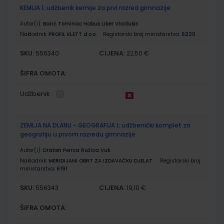
KEMIJA 1; udžbenik kemije za prvi razred gimnazije
Autor(i):
Barić Tominac Habuš Liber Vladušić
Nakladnik:
PROFIL KLETT d.o.o.
Registarski broj ministarstva:
6220
SKU:
CIJENA:
556340
22,50 €
ŠIFRA OMOTA:
Udžbenik
ZEMLJA NA DLANU - GEOGRAFIJA 1; udžbenički komplet za
geografiju u prvom razredu gimnazije
Autor(i):
Dražen Perica Ružica Vuk
Nakladnik:
MERIDIJANI OBRT ZA IZDAVAČKU DJELAT.
Registarski broj
ministarstva:
6191
SKU:
CIJENA:
556343
19,10 €
ŠIFRA OMOTA: