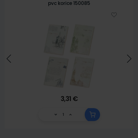
pvc korice 150085
3,31 €