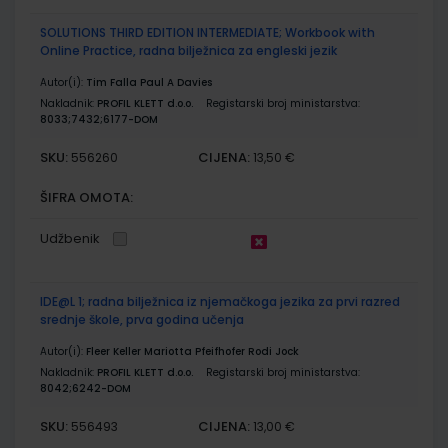
SOLUTIONS THIRD EDITION INTERMEDIATE; Workbook with
Online Practice, radna bilježnica za engleski jezik
Autor(i):
Tim Falla Paul A Davies
Nakladnik:
PROFIL KLETT d.o.o.
Registarski broj ministarstva:
8033;7432;6177-DOM
SKU:
CIJENA:
556260
13,50 €
ŠIFRA OMOTA:
Udžbenik
IDE@L 1; radna bilježnica iz njemačkoga jezika za prvi razred
srednje škole, prva godina učenja
Autor(i):
Fleer Keller Mariotta Pfeifhofer Rodi Jock
Nakladnik:
PROFIL KLETT d.o.o.
Registarski broj ministarstva:
8042;6242-DOM
SKU:
CIJENA:
556493
13,00 €