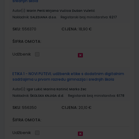
srednjih škola
Autor(i):
Marin Periš Mirjana Vučica Dušan Vuletić
Nakladnik:
SALESIANA d.o.o.
Registarski broj ministarstva:
6217
SKU:
CIJENA:
556370
18,90 €
ŠIFRA OMOTA:
Udžbenik
ETIKA 1 - NOVI PUTEVI; udžbenik etike s dodatnim digitalnim
sadržajima u prvom razredu gimnazija i srednjih škola
Autor(i):
Igor Lukić Marina Katinić Marko Zec
Nakladnik:
ŠKOLSKA KNJIGA d.d.
Registarski broj ministarstva:
6178
SKU:
CIJENA:
556350
20,10 €
ŠIFRA OMOTA:
Udžbenik