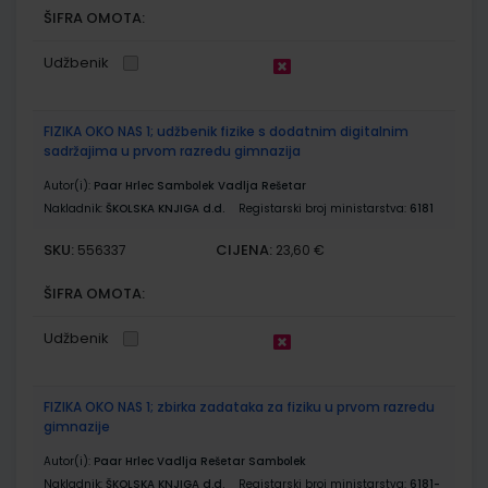
ŠIFRA OMOTA:
Udžbenik
FIZIKA OKO NAS 1; udžbenik fizike s dodatnim digitalnim
sadržajima u prvom razredu gimnazija
Autor(i):
Paar Hrlec Sambolek Vadlja Rešetar
Nakladnik:
ŠKOLSKA KNJIGA d.d.
Registarski broj ministarstva:
6181
SKU:
CIJENA:
556337
23,60 €
ŠIFRA OMOTA:
Udžbenik
FIZIKA OKO NAS 1; zbirka zadataka za fiziku u prvom razredu
gimnazije
Autor(i):
Paar Hrlec Vadlja Rešetar Sambolek
Nakladnik:
ŠKOLSKA KNJIGA d.d.
Registarski broj ministarstva:
6181-