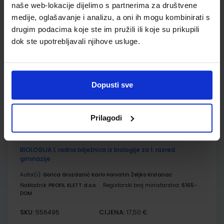
Udžbenik
naše web-lokacije dijelimo s partnerima za društvene
medije, oglašavanje i analizu, a oni ih mogu kombinirati s
drugim podacima koje ste im pružili ili koje su prikupili
BIOLOGIJA 1; udžbenik iz biologije za 1. razred gimnazije
dok ste upotrebljavali njihove usluge.
Autor(i):
Gorica Grozdanić Karlo Horvatin Željko Krstanac
Nakladnik:
PROFIL KLETT d.o.o.
Registarski broj ministarstva:
6165
SKU:
CIJENA:
556331
19,50 €
Dopusti sve
ŠIFRA OMOTA:
Prilagodi
Udžbenik
BIOLOGIJA 1; radna bilježnica iz biologije za 1. razred
gimnazije
Autor(i):
Gorica Grozdanić Karlo Horvatin Željko Krstanac
Nakladnik:
PROFIL KLETT d.o.o.
Registarski broj ministarstva:
6165-
DOM
SKU:
CIJENA:
556495
17,50 €