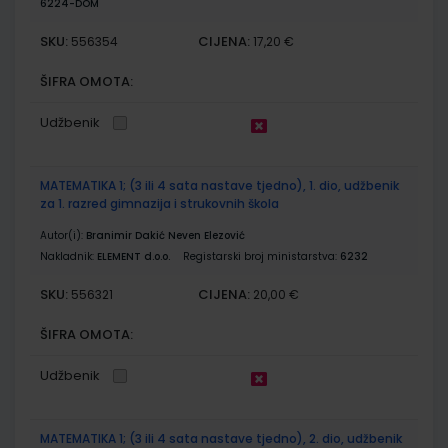
6224-DOM
SKU:
CIJENA:
556354
17,20 €
ŠIFRA OMOTA:
Udžbenik
MATEMATIKA 1; (3 ili 4 sata nastave tjedno), 1. dio, udžbenik
za 1. razred gimnazija i strukovnih škola
Autor(i):
Branimir Dakić Neven Elezović
Nakladnik:
ELEMENT d.o.o.
Registarski broj ministarstva:
6232
SKU:
CIJENA:
556321
20,00 €
ŠIFRA OMOTA:
Udžbenik
MATEMATIKA 1; (3 ili 4 sata nastave tjedno), 2. dio, udžbenik