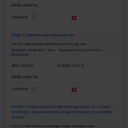
ŠIFRA OMOTA:
Udžbenik
IDE@L 1; udžbenik njemačkoga jezika
Autor(i):
Fleer Koenig Pfeifhofer Rodi Schurig Jock
Nakladnik:
PROFIL KLETT d.o.o.
Registarski broj ministarstva:
8042;6242
SKU:
CIJENA:
556297
21,00 €
ŠIFRA OMOTA:
Udžbenik
KLASSE! 1; radnja bilježnica njemačkoga jezika za 1. razred
gimnazija i strukovnih škola, drugi strani jezik, prva godina
učenja
Autor(i):
Fleer Koithan Schwieger Sieber Andrašec Zeko