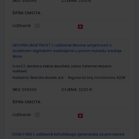
SKU:
CIJENA:
556345
21,00 €
ŠIFRA OMOTA:
Udžbenik
LIKOVNA UMJETNOST 1; udžbenik likovne umjetnosti s
dodatnim digitalnim sadržajima u prvom razredu srednje
škole
Autor(i):
Gordana Košćec Bousfield Jasna Salamon Mirjana
Vučković
Nakladnik:
ŠKOLSKA KNJIGA d.d.
Registarski broj ministarstva:
6228
SKU:
CIJENA:
556349
23,60 €
ŠIFRA OMOTA:
Udžbenik
DOĐI I VIDI 1; udžbenik katoličkoga vjeronauka za prvi razred