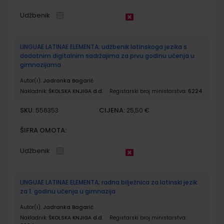
Udžbenik
LINGUAE LATINAE ELEMENTA; udžbenik latinskoga jezika s
dodatnim digitalnim sadržajima za prvu godinu učenja u
gimnazijama
Autor(i):
Jadranka Bagarić
Nakladnik:
ŠKOLSKA KNJIGA d.d.
Registarski broj ministarstva:
6224
SKU:
CIJENA:
556353
25,50 €
ŠIFRA OMOTA:
Udžbenik
LINGUAE LATINAE ELEMENTA; radna bilježnica za latinski jezik
za 1. godinu učenja u gimnazija
Autor(i):
Jadranka Bagarić
Nakladnik:
ŠKOLSKA KNJIGA d.d.
Registarski broj ministarstva: