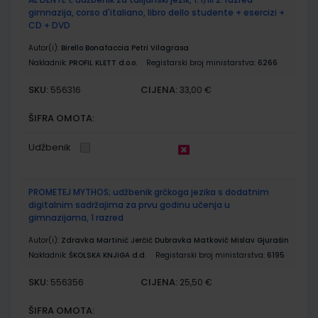
gimnazija, corso d'italiano, libro dello studente + esercizi +
CD + DVD
Autor(i):
Birello Bonafaccia Petri Vilagrasa
Nakladnik:
PROFIL KLETT d.o.o.
Registarski broj ministarstva:
6266
SKU:
CIJENA:
556316
33,00 €
ŠIFRA OMOTA:
Udžbenik
PROMETEJ MYTHOS; udžbenik grčkoga jezika s dodatnim
digitalnim sadržajima za prvu godinu učenja u
gimnazijama, 1 razred
Autor(i):
Zdravka Martinić Jerčić Dubravka Matković Mislav Gjurašin
Nakladnik:
ŠKOLSKA KNJIGA d.d.
Registarski broj ministarstva:
6195
SKU:
CIJENA:
556356
25,50 €
ŠIFRA OMOTA: