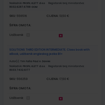
Nakladnik:
PROFIL KLETT d.o.o.
Registarski broj ministarstva:
8032;6287;6788-DOM
SKU:
CIJENA:
556516
13,50 €
ŠIFRA OMOTA:
Udžbenik
SOLUTIONS THIRD EDITION INTERMEDIATE; Class book with
eBook, udžbenik engleskog jezika B1+
Autor(i):
Tim Falla Paul A. Davies
Nakladnik:
PROFIL KLETT d.o.o.
Registarski broj ministarstva:
8033;7432;6177
SKU:
CIJENA:
556259
17,50 €
ŠIFRA OMOTA:
Udžbenik