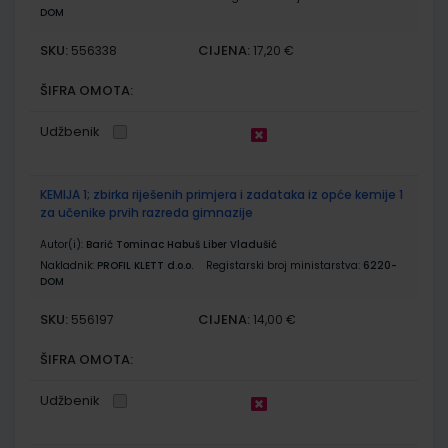
DOM
SKU:
CIJENA:
556338
17,20 €
ŠIFRA OMOTA:
Udžbenik
KEMIJA 1; zbirka riješenih primjera i zadataka iz opće kemije 1
za učenike prvih razreda gimnazije
Autor(i):
Barić Tominac Habuš Liber Vladušić
Nakladnik:
PROFIL KLETT d.o.o.
Registarski broj ministarstva:
6220-
DOM
SKU:
CIJENA:
556197
14,00 €
ŠIFRA OMOTA:
Udžbenik