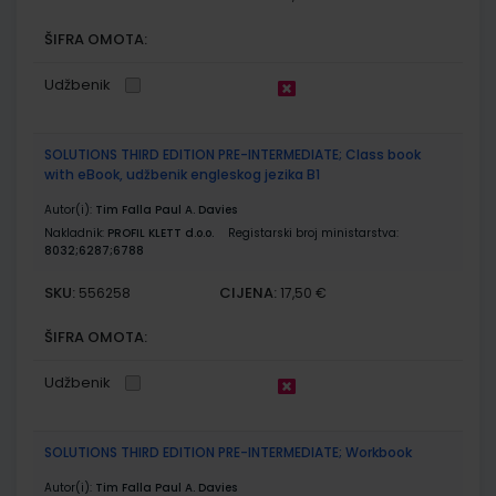
ŠIFRA OMOTA:
Udžbenik
SOLUTIONS THIRD EDITION PRE-INTERMEDIATE; Class book
with eBook, udžbenik engleskog jezika B1
Autor(i):
Tim Falla Paul A. Davies
Nakladnik:
PROFIL KLETT d.o.o.
Registarski broj ministarstva:
8032;6287;6788
SKU:
CIJENA:
556258
17,50 €
ŠIFRA OMOTA:
Udžbenik
SOLUTIONS THIRD EDITION PRE-INTERMEDIATE; Workbook
Autor(i):
Tim Falla Paul A. Davies