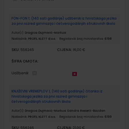
Grupirani
FON-FON 1; (140 sati godišnje) udžbenik iz hrvatskoga jezika
proizvodi
za prvi razred gimnazija i četverogodišnjih strukovnih škola
Autor(i):
Dragica Dujmović-Markusi
Nakladnik:
PROFIL KLETT d.o.o.
Registarski broj ministarstva:
6198
SKU:
CIJENA:
556245
16,00 €
ŠIFRA OMOTA:
Udžbenik
KNJIŽEVNI VREMEPLOV 1; (140 sati godišnje) čitanka iz
hrvatskoga jezika za prvi razred gimnazija i
četverogodišnjih strukovnih škola
Autor(i):
Dragica Dujmović-Markusi Sandra Rossett-Bazdan
Nakladnik:
PROFIL KLETT d.o.o.
Registarski broj ministarstva:
6199
SKU:
CIJENA:
556246
21,00 €