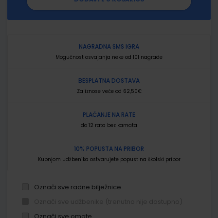
NAGRADNA SMS IGRA
Mogućnost osvajanja neke od 101 nagrade
BESPLATNA DOSTAVA
Za iznose veće od 62,50€
PLAĆANJE NA RATE
do 12 rata bez kamata
10% POPUSTA NA PRIBOR
Kupnjom udžbenika ostvarujete popust na školski pribor
Označi sve radne bilježnice
Označi sve udžbenike (trenutno nije dostupno)
Označi sve omote