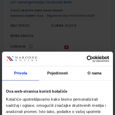
za 1. razred gimnazija i strukovnih škola
Autor(i):
Branimir Dakić Neven Elezović
Nakladnik:
ELEMENT d.o.o.
Registarski broj ministarstva:
6233
SKU:
CIJENA:
556322
20,00 €
ŠIFRA OMOTA:
Udžbenik
INFORMATIKA 1 - PROGRAMSKI JEZIK PYTHON; udžbenik
informatike s dodatnim digitalnim sadržajima
Privola
Pojedinosti
O nama
Autor(i):
Predrag Brođanac Leo Budin Zlatka Markučič Smiljana
Perić
Nakladnik:
ŠKOLSKA KNJIGA d.d.
Registarski broj ministarstva:
6205
Ova web-stranica koristi kolačiće
SKU:
CIJENA:
556361
25,00 €
Kolačiće upotrebljavamo kako bismo personalizirali
ŠIFRA OMOTA:
sadržaj i oglase, omogućili značajke društvenih medija i
analizirali promet. Isto tako, podatke o vašoj upotrebi