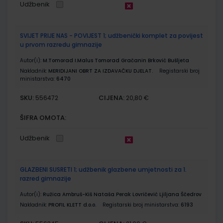
Udžbenik
SVIJET PRIJE NAS - POVIJEST 1; udžbenički komplet za povijest
u prvom razredu gimnazije
Autor(i):
M.Tomorad I.Malus Tomorad Gračanin Brković Bušljeta
Nakladnik:
MERIDIJANI OBRT ZA IZDAVAČKU DJELAT.
Registarski broj
ministarstva:
6470
SKU:
CIJENA:
556472
20,80 €
ŠIFRA OMOTA:
Udžbenik
GLAZBENI SUSRETI 1; udžbenik glazbene umjetnosti za 1.
razred gimnazije
Autor(i):
Ružica Ambruš-Kiš Nataša Perak Lovričević Ljiljana Ščedrov
Nakladnik:
PROFIL KLETT d.o.o.
Registarski broj ministarstva:
6193