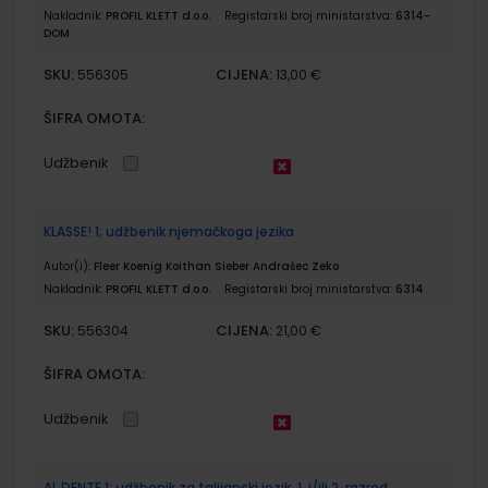
Nakladnik:
PROFIL KLETT d.o.o.
Registarski broj ministarstva:
6314-
DOM
SKU:
CIJENA:
556305
13,00 €
ŠIFRA OMOTA:
Udžbenik
KLASSE! 1; udžbenik njemačkoga jezika
Autor(i):
Fleer Koenig Koithan Sieber Andrašec Zeko
Nakladnik:
PROFIL KLETT d.o.o.
Registarski broj ministarstva:
6314
SKU:
CIJENA:
556304
21,00 €
ŠIFRA OMOTA:
Udžbenik
AL DENTE 1; udžbenik za talijanski jezik, 1. i/ili 2. razred